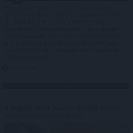
Egyre magasabb összegű egyszeri jóváírásokkal
próbálják magukhoz csábítani a bankot kereső vagy
éppen váltó vállalkozásokat a pénzintézetek. A
BiztosDöntés.hu elemzése szerint a céges ügyfelek
számlavezetéséért folyó harcban a leszorított vagy
akár nullás havi díjak és átutalási költségek is nagy
vonzerőt jelentenek. A versenybe már itt beszálltak a
fintech szolgáltatók.
2026. 08. 06. 15:00
Megosztás:
TOVÁBB
A legjobb online kaszinó fizetési
módok
összehasonlítása 2026-ban