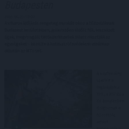
Budapesten
2026. 06. 21. 22:00
A viharos időjárás rengeteg munkát okoz a tűzoltóknak
Budapest kerületeiben, jellemzően kidőlt fák, leszakadt
ágak, megrongált tetőszerkezetek miatt riasztják az
egységeket - közölte a katasztrófavédelem vasárnap
délután az MTI-vel.
A közlemény
szerint a
leginkább a
XIII., a XIV. és a
XV. kerületben
dolgoznak a
tűzoltók;
amint
befejezték a