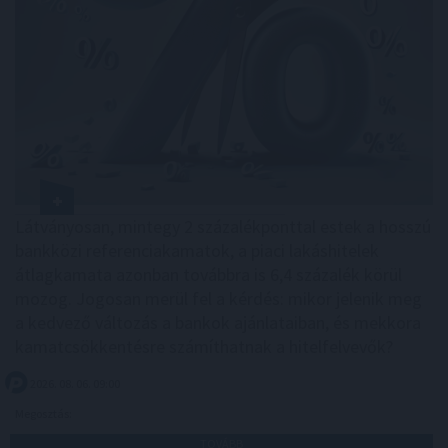
Látványosan, mintegy 2 százalékponttal estek a hosszú
bankközi referenciakamatok, a piaci lakáshitelek
átlagkamata azonban továbbra is 6,4 százalék körül
mozog. Jogosan merül fel a kérdés: mikor jelenik meg
a kedvező változás a bankok ajánlataiban, és mekkora
kamatcsökkentésre számíthatnak a hitelfelvevők?
2026. 08. 06. 09:00
Megosztás:
TOVÁBB