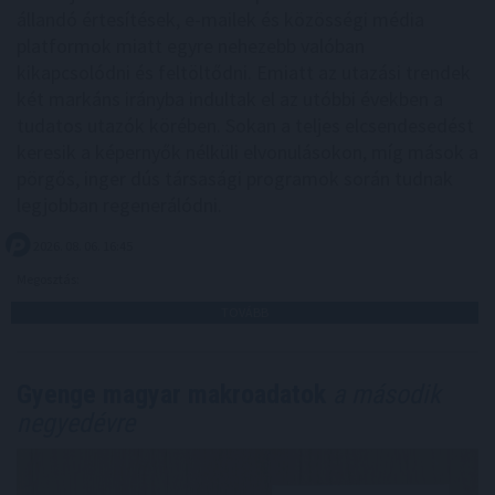
állandó értesítések, e-mailek és közösségi média
platformok miatt egyre nehezebb valóban
kikapcsolódni és feltöltődni. Emiatt az utazási trendek
két markáns irányba indultak el az utóbbi években a
tudatos utazók körében. Sokan a teljes elcsendesedést
keresik a képernyők nélküli elvonulásokon, míg mások a
pörgős, inger dús társasági programok során tudnak
legjobban regenerálódni.
2026. 08. 06. 16:45
Megosztás:
TOVÁBB
Gyenge magyar makroadatok
a második
negyedévre