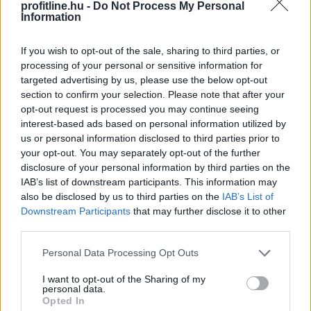
profitline.hu -
Do Not Process My Personal
Information
A Duna Paksnál az elmúlt 24 órában négy centimétert
emelkedett, az emelkedő tendencia tovább
If you wish to opt-out of the sale, sharing to third parties, or
processing of your personal or sensitive information for
folytatódott - olvasható a kormany.hu oldalon a
targeted advertising by us, please use the below opt-out
hőségriasztásról csütörtök délelőtt közzétett
section to confirm your selection. Please note that after your
jelentésében.
opt-out request is processed you may continue seeing
interest-based ads based on personal information utilized by
2026. 08. 06. 14:00
us or personal information disclosed to third parties prior to
Megosztás:
your opt-out. You may separately opt-out of the further
disclosure of your personal information by third parties on the
TOVÁBB
IAB’s list of downstream participants. This information may
also be disclosed by us to third parties on the
IAB’s List of
Downstream Participants
that may further disclose it to other
Fizetésképtelenséget jelentett
a Robinson
third parties.
Tours
Please note that this website/app uses one or more Google
Personal Data Processing Opt Outs
services and may gather and store information including but
not limited to your visit or usage behaviour. You may click to
I want to opt-out of the Sharing of my
personal data.
grant or deny consent to Google and its third-party tags to
Opted In
use your data for below specified purposes in below Google