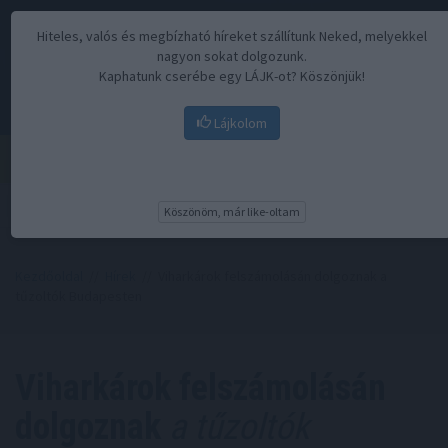
Hiteles, valós és megbízható híreket szállítunk Neked, melyekkel
nagyon sokat dolgozunk.
Kaphatunk cserébe egy LÁJK-ot? Köszönjük!
Lájkolom
Menü
Köszönöm, már like-oltam
Kezdőoldal
//
Hírek
// Viharkárok felszámolásán dolgoznak a
tűzoltók Budapesten
Viharkárok felszámolásán
dolgoznak
a tűzoltók