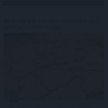
TOVÁBB
Az aszály már a magyar vállalatokat
és a
forint árfolyamát is sújtja
A 2026-os rendkívüli nyári aszály már messze túlmutat