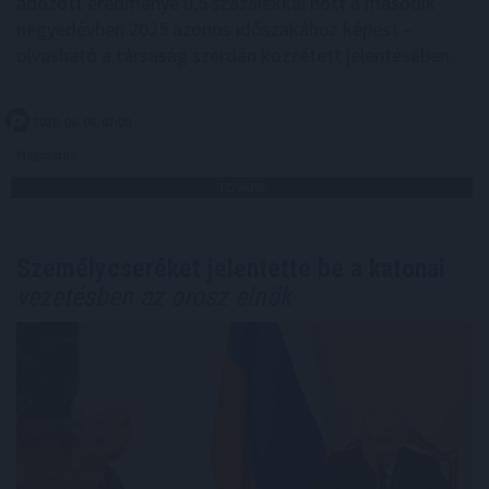
adózott eredménye 0,5 százalékkal nőtt a második
negyedévben 2025 azonos időszakához képest –
olvasható a társaság szerdán közzétett jelentésében.
2026. 08. 06. 07:00
Megosztás:
TOVÁBB
Személycseréket jelentette be a katonai
vezetésben az orosz elnök