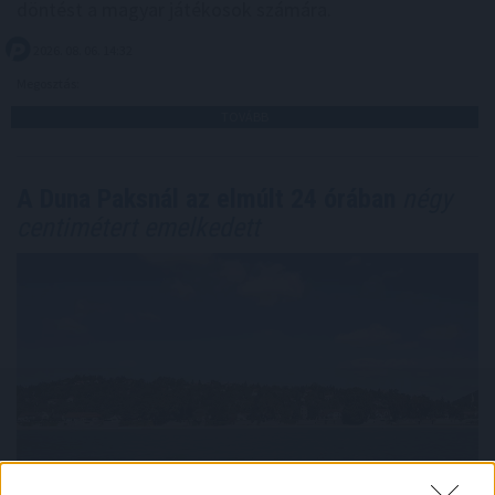
döntést a magyar játékosok számára.
2026. 08. 06. 14:32
Megosztás:
TOVÁBB
A Duna Paksnál az elmúlt 24 órában
négy
centimétert emelkedett