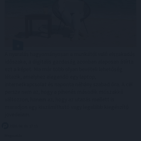
A nyaralás hagyományosan a munkától való elszakadás
időszaka, a digitális gazdaság azonban alaposan átírta
ezt a képet. Ma már több olyan bevételi lehetőség
létezik, amelyhez elegendő egy laptop,
internetkapcsolat és naponta néhány szabad óra. A cél
persze nem az, hogy a pihenés második műszakká
változzon, hanem az, hogy az utazás mellett is
maradjon egy kiszámítható vagy legalább kiegészítő
jövedelem.
2026. 08. 06. 17:15
Megosztás: