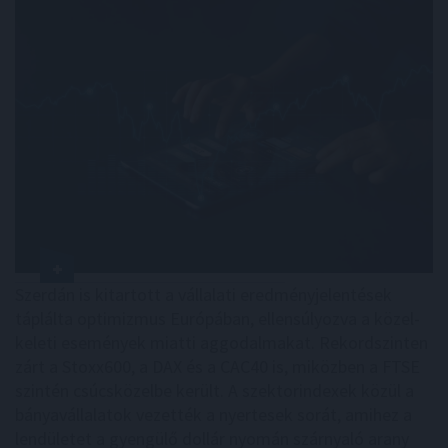
Szerdán is kitartott a vállalati eredményjelentések
táplálta optimizmus Európában, ellensúlyozva a közel-
keleti események miatti aggodalmakat. Rekordszinten
zárt a Stoxx600, a DAX és a CAC40 is, miközben a FTSE
szintén csúcsközelbe került. A szektorindexek közül a
bányavállalatok vezették a nyertesek sorát, amihez a
lendületet a gyengülő dollár nyomán szárnyaló arany