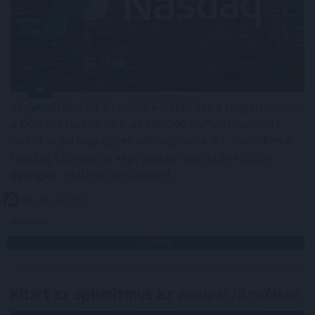
Vegyesen alakult a szerdai kereskedés a tengerentúlon:
a Dow új csúcson zárt, az S&P500 0,2%-ot csúszott
vissza, noha napközben rekordszintre ért, miközben a
Nasdaq Composite négy pluszos nap után először
gyengült, és 0,8%-ot csökkent.
2026. 08. 06. 11:00
Megosztás:
TOVÁBB
Kitart az optimizmus az
európai tőzsdéken