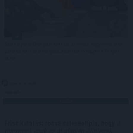
Személycseréket jelentett be az orosz fegyveres erők
parancsnoki állományában szerdán Vlagyimir Putyin
elnök.
2026. 08. 06. 06:00
Megosztás:
TOVÁBB
Friss kutatás: rossz sztereotípia, hogy
a
magyarok csak az ár alapján döntenek