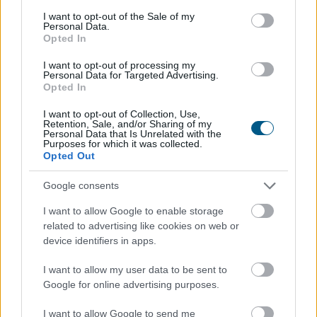
consent section.
I want to opt-out of the Sale of my
Personal Data.
Opted In
I want to opt-out of processing my
Personal Data for Targeted Advertising.
Opted In
I want to opt-out of Collection, Use,
Retention, Sale, and/or Sharing of my
Personal Data that Is Unrelated with the
Purposes for which it was collected.
Fizetésképtelenséget jelentett az elsősorban bulgáriai
Opted Out
üdüléseket kínáló, bolgár bejegyzésű Robinson Tours
Google consents
utazási iroda, a károsult magyar utasok az ügyben a
cég bolgár biztosítójához fordulhatnak - írta meg
I want to allow Google to enable storage
szerdán a Turizmus.com utazási szakportál a Robinson
related to advertising like cookies on web or
levele alapján, amelyben utasait tájékoztatta.
device identifiers in apps.
2026. 08. 06. 13:00
I want to allow my user data to be sent to
Google for online advertising purposes.
Megosztás:
TOVÁBB
I want to allow Google to send me