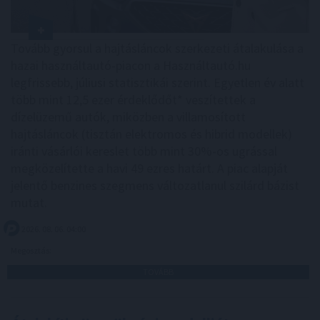
Tovább gyorsul a hajtásláncok szerkezeti átalakulása a
hazai használtautó-piacon a Használtautó.hu
legfrissebb, júliusi statisztikái szerint. Egyetlen év alatt
több mint 12,5 ezer érdeklődőt* veszítettek a
dízelüzemű autók, miközben a villamosított
hajtásláncok (tisztán elektromos és hibrid modellek)
iránti vásárlói kereslet több mint 30%-os ugrással
megközelítette a havi 49 ezres határt. A piac alapját
jelentő benzines szegmens változatlanul szilárd bázist
mutat.
2026. 08. 06. 04:00
Megosztás:
TOVÁBB