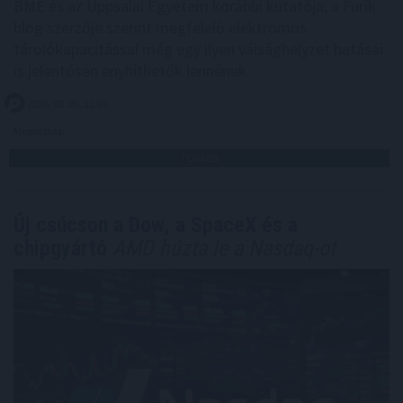
BME és az Uppsalai Egyetem korábbi kutatója, a Furik
blog szerzője szerint megfelelő elektromos
tárolókapacitással még egy ilyen válsághelyzet hatásai
is jelentősen enyhíthetők lennének.
2026. 08. 06. 12:00
Megosztás:
TOVÁBB
Új csúcson a Dow, a SpaceX és a
chipgyártó
AMD húzta le a Nasdaq-ot