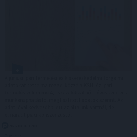
A júniusi ipari termelési és kiskereskedelmi forgalmi
adatokat tette ma reggel közzé a KSH. Az ipari
termelés volumene 4,1 százalékkal nőtt éves szinten a
munkanaphatástól megtisztított adatok szerint. Az
adat jóval kedvezőbb lett az általunk vártnál, de
elmaradt piaci konszenzustól.
2026. 08. 06. 16:00
Megosztás: