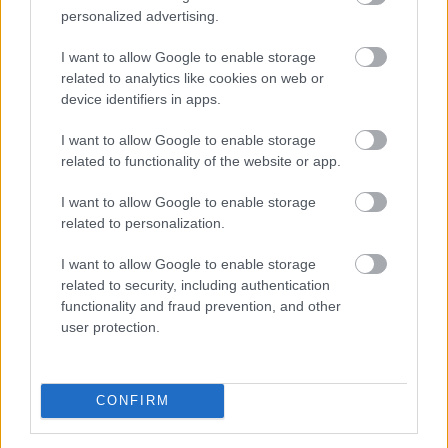
personalized advertising.
A nyári melótól a karrierépítésig: így
I want to allow Google to enable storage
related to analytics like cookies on web or
alakult át
a magyar diákmunkapiac az
device identifiers in apps.
elmúlt másfél évtizedben
I want to allow Google to enable storage
related to functionality of the website or app.
I want to allow Google to enable storage
related to personalization.
I want to allow Google to enable storage
related to security, including authentication
functionality and fraud prevention, and other
user protection.
CONFIRM