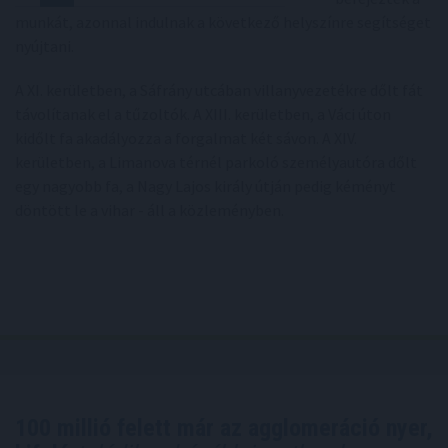
munkát, azonnal indulnak a következő helyszínre segítséget
nyújtani.
A XI. kerületben, a Sáfrány utcában villanyvezetékre dőlt fát
távolítanak el a tűzoltók. A XIII. kerületben, a Váci úton
kidőlt fa akadályozza a forgalmat két sávon. A XIV.
kerületben, a Limanova térnél parkoló személyautóra dőlt
egy nagyobb fa, a Nagy Lajos király útján pedig kéményt
döntött le a vihar - áll a közleményben.
100 millió felett már az agglomeráció nyer,