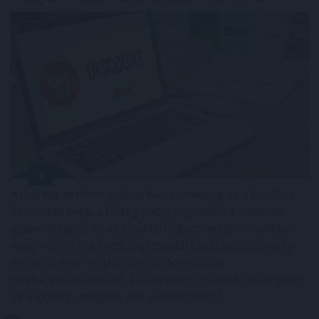
A márkák értékét elsősorban a minőség és a bizalom
határozza meg, a hűség pedig leginkább a vásárlási
gyakoriságban és az ajánlási hajlandóságban nyilvánul
meg – derül ki a Nitro legfrissebb kutatásából, amely
átfogó képet nyújt a magyar fogyasztók
márkapreferenciáiról, a márkákhoz fűződő viszonyáról
és a lojalitás mögött álló motivációkról.