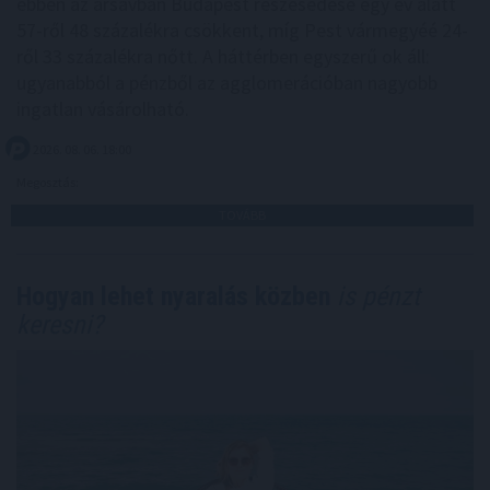
ebben az ársávban Budapest részesedése egy év alatt
57-ről 48 százalékra csökkent, míg Pest vármegyéé 24-
ről 33 százalékra nőtt. A háttérben egyszerű ok áll:
ugyanabból a pénzből az agglomerációban nagyobb
ingatlan vásárolható.
2026. 08. 06. 18:00
Megosztás:
TOVÁBB
Hogyan lehet nyaralás közben
is pénzt
keresni?