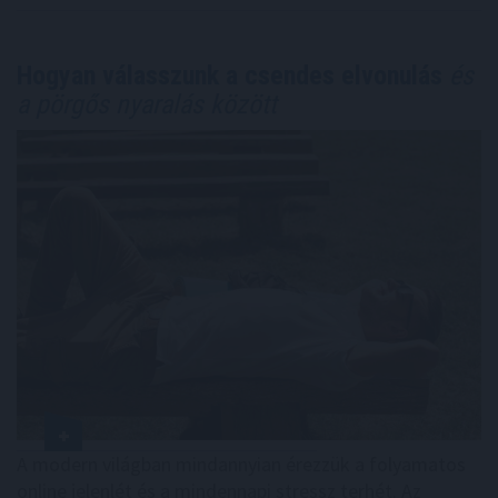
Hogyan válasszunk a csendes elvonulás
és
a pörgős nyaralás között
A modern világban mindannyian érezzük a folyamatos
online jelenlét és a mindennapi stressz terhét. Az