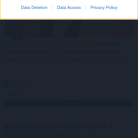
Data Deletion
Data Access
Privacy Policy
A 15 éves Prodiák Iskolaszövetkezet tapasztalatai
alapján a vállalatok már nem kiegészítő munkaerőt,
hanem jövőbeli munkatársat keresnek a fiatalokban.
2026. 08. 06. 12:30
Megosztás:
TOVÁBB
Még Paks kiesését is áthidalhatná
a
megfelelő energiatárolás