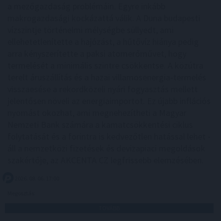
a mezőgazdaság problémáin. Egyre inkább
makrogazdasági kockázattá válik. A Duna budapesti
vízszintje történelmi mélységbe süllyedt, ami
ellehetetlenítette a hajózást, a hűtővíz hiánya pedig
arra kényszerítette a paksi atomerőművet, hogy
termelését a minimális szintre csökkentse. A közútra
terelt áruszállítás és a hazai villamosenergia-termelés
visszaesése a rekordközeli nyári fogyasztás mellett
jelentősen növeli az energiaimportot. Ez újabb inflációs
nyomást okozhat, ami megnehezítheti a Magyar
Nemzeti Bank számára a kamatcsökkentési ciklus
folytatását és a forintra is kedvezőtlen hatással lehet -
áll a nemzetközi fizetések és devizapiaci megoldások
szakértője, az AKCENTA CZ legfrissebb elemzésében.
2026. 08. 06. 17:00
Megosztás:
TOVÁBB