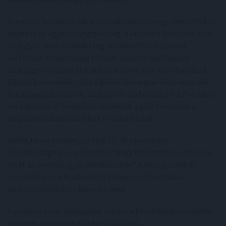
Szerdán a beruházó vállalat szakemberei megtekintették és
bejárták az egykori üvegipari cég, a Guardian területét, ahol
az új gyár majd működni fog. Az adásvételi folyamat
várhatóan június elejéig lezárul; az üzem indításához
szükséges műszaki átalakítások tervei már előrehaladott
állapotban vannak – írta a Békés vármegyei város vezetője.
Korábban azt közölte, az átépítés várhatóan 10–12 hónapot
vesz igénybe. A beruházás részeként a gyár területén a
dolgozók számára szállást is kialakítanak.
Raffai János közölte, az első 15–20 szakember
Törökországban kap képzést, "hogy felkészülten vehessen
részt az orosházi gyár elindításában". A helyi gazdák és
termelők már a kezdetektől bekapcsolódhatnak az
együttműködésbe – jegyezte meg.
A polgármester bejegyzése szerint a későbbiekben további
termelési egységek építése is várható.