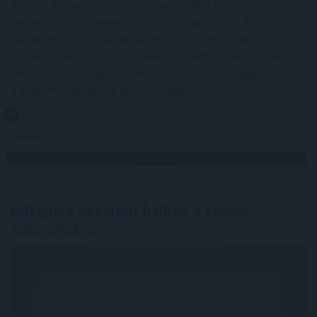
A WHO demencia-irányelveiben önálló kockázati
tényezőként szerepel a kognitív inaktivitás. A
dokumentum rámutat: az egész életen át tartó
kognitív aktivitás — a tanulás, a mentálisan igényes
feladatok és az új ingerek — szoros összefüggésben áll
a szellemi hanyatlás alacsonyabb kockázatával .
2026. 08. 07. 02:00
Megosztás:
TOVÁBB
Hőkupola bezárult: bajban
a klímát
használók is