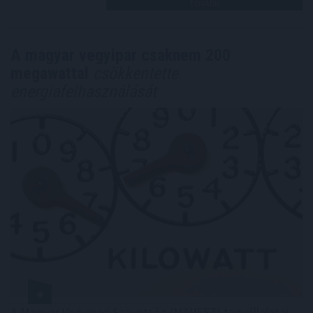
TOVÁBB
A magyar vegyipar csaknem 200
megawattal
csökkentette
energiafelhasználását
A Magyar Vegyipari Szövetség (MAVESZ) tagvállalatai