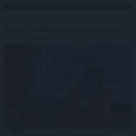
TOVÁBB
Kedvező vállalati jelentések támogatták
az
európai piacokat
Mérsékelt elmozdulásokat mutatva többnyire