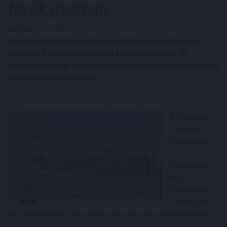
török gyárban
2026. 05. 15. 21:00
A török befektetéssel létrejövő, főként chipsgyártással
foglalkozó orosházi gyárban a 441 munkavállaló 90
százaléka magyar lesz – közölte pénteken közösségi oldalán
Orosháza polgármestere.
Raffai János
(Válaszd
Orosházát!-
DK-
Momentum-
MSZP-
Párbeszéd-
Zöldek) azt
írta, megalakult a beruházó magyarországi leányvállalata
Karakan Foods Hungary Kft. néven.