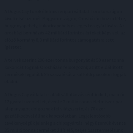
A Dogus Cay török élelmiszeripari vállalat Törökországon
kívüli első üzemét Magyarországon, Orosházán hozza létre,
burgonyapehely, kukoricapehely és jeges tea gyártására. Az
orosházi beruházás 42 milliárd forintos értéket képvisel, az
előző kormány 8,3 milliárd forintos támogatásra tett
ígéretet.
A tervek szerint 200 ezer tonna burgonyát és 50 ezer tonna
kukoricát fognak Orosházán feldolgozni; az itt előállított
termékek legalább 85 százalékát a külföldi piacokon fogják
eladni.
A Dogus Cay vállalat családi vállalkozásként indult, ma már
12 gyárat üzemeltet, évente 2 millió tonna élelmiszeripari
alapanyagot dolgoznak fel világszerte, és 70 ezer
gazdálkodóval állnak kapcsolatban. Legjelentősebb
tevékenységük jelenleg a chipsgyártás: négy üzemük évente
35 millió tonna terméket állít elő, teljes össztermelésünk