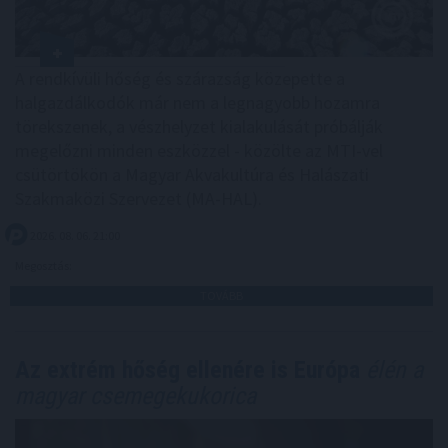
A rendkívüli hőség és szárazság közepette a
halgazdálkodók már nem a legnagyobb hozamra
törekszenek, a vészhelyzet kialakulását próbálják
megelőzni minden eszközzel - közölte az MTI-vel
csütörtökön a Magyar Akvakultúra és Halászati
Szakmaközi Szervezet (MA-HAL).
2026. 08. 06. 21:00
Megosztás:
TOVÁBB
Az extrém hőség ellenére is Európa
élén a
magyar csemegekukorica