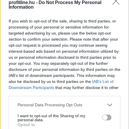
profitline.hu -
Do Not Process My Personal
2026. 08. 07. 05:00
Information
Megosztás:
TOVÁBB
If you wish to opt-out of the sale, sharing to third parties, or
processing of your personal or sensitive information for
targeted advertising by us, please use the below opt-out
section to confirm your selection. Please note that after your
Megtorpant az áremelkedés, de sok eladó
opt-out request is processed you may continue seeing
még
mindig durván túlárazza eladó
interest-based ads based on personal information utilized by
ingatlanát
us or personal information disclosed to third parties prior to
your opt-out. You may separately opt-out of the further
disclosure of your personal information by third parties on the
IAB’s list of downstream participants. This information may
also be disclosed by us to third parties on the
IAB’s List of
Downstream Participants
that may further disclose it to other
third parties.
Please note that this website/app uses one or more Google
Personal Data Processing Opt Outs
services and may gather and store information including but
not limited to your visit or usage behaviour. You may click to
I want to opt-out of the Sharing of my
personal data.
grant or deny consent to Google and its third-party tags to
Opted In
use your data for below specified purposes in below Google