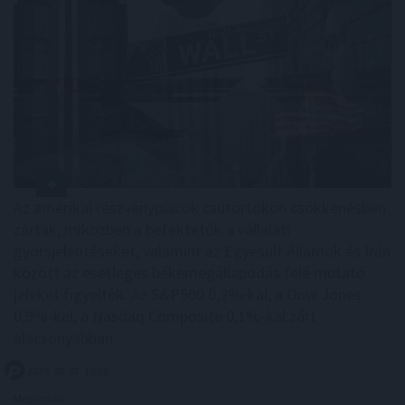
Az amerikai részvénypiacok csütörtökön csökkenésben
zártak, miközben a befektetők a vállalati
gyorsjelentéseket, valamint az Egyesült Államok és Irán
között az esetleges békemegállapodás felé mutató
jeleket figyelték. Az S&P500 0,2%-kal, a Dow Jones
0,9%-kal, a Nasdaq Composite 0,1%-kal zárt
alacsonyabban.
2026. 08. 07. 10:00
Megosztás: