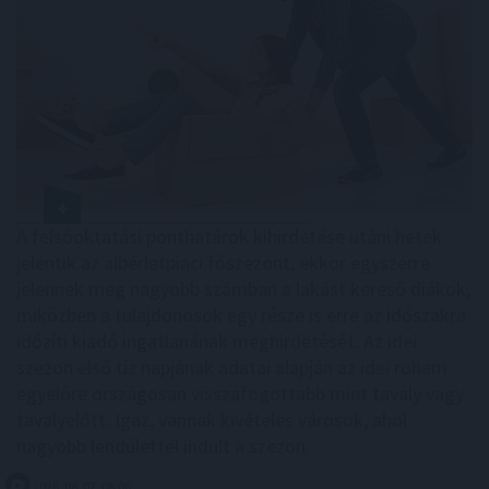
A felsőoktatási ponthatárok kihirdetése utáni hetek
jelentik az albérletpiaci főszezont, ekkor egyszerre
jelennek meg nagyobb számban a lakást kereső diákok,
miközben a tulajdonosok egy része is erre az időszakra
időzíti kiadó ingatlanának meghirdetését. Az idei
szezon első tíz napjának adatai alapján az idei roham
egyelőre országosan visszafogottabb mint tavaly vagy
tavalyelőtt. Igaz, vannak kivételes városok, ahol
nagyobb lendülettel indult a szezon.
2026. 08. 07. 08:00