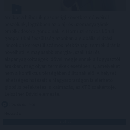
Amikor a háborúk gazdasági következményeiről
beszélünk, legtöbben az olaj- és üzemanyagárak
emelkedésére gondolnak. A Hormuzi-szoros körüli
geopolitikai feszültség azonban a globális ellátási
láncokon keresztül számos hétköznapi termék árát is
növelheti. A magasabb energia-, szállítási és
alapanyagköltségek idővel megjelennek a fogyasztói
árakban, még olyan termékek esetében is, amelyeket
nem a konfliktus térségében állítanak elő. A helyzet
lehetséges hatásait a Magyarországon is elérhető
globális befektetési alkalmazás, az XTB szakértője,
Leisztner Dávid elemezte.
2026. 08. 06. 19:00
Megosztás:
TOVÁBB