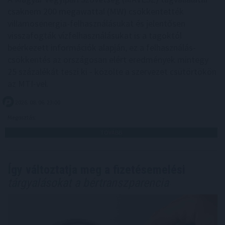
csaknem 200 megawattal (MW) csökkentették
villamosenergia-felhasználásukat és jelentősen
visszafogták vízfelhasználásukat is a tagoktól
beérkezett információk alapján, ez a felhasználás-
csökkentés az országosan elért eredmények mintegy
25 százalékát teszi ki - közölte a szervezet csütörtökön
az MTI-vel.
2026. 08. 06. 23:00
Megosztás:
TOVÁBB
Így változtatja meg a fizetésemelési
tárgyalásokat a bértranszparencia