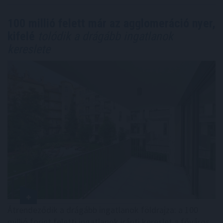
100 millió felett már az agglomeráció nyer,
kifelé
tolódik a drágább ingatlanok
kereslete
Átrendeződik a drágább ingatlanok földrajza: a 100
millió forint feletti ingatlanok iránti kereslet a főváros