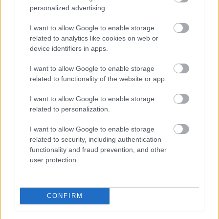
is átírja
personalized advertising.
I want to allow Google to enable storage
related to analytics like cookies on web or
device identifiers in apps.
I want to allow Google to enable storage
related to functionality of the website or app.
I want to allow Google to enable storage
related to personalization.
I want to allow Google to enable storage
related to security, including authentication
functionality and fraud prevention, and other
user protection.
A kormány augusztus 1-jén módosította a
villamosenergia-ellátási válsághelyzet kezelésének
szabályait, ami jól mutatja, hogy az energiaellátást
CONFIRM
érintő kockázatok kezelése egyre nagyobb figyelmet