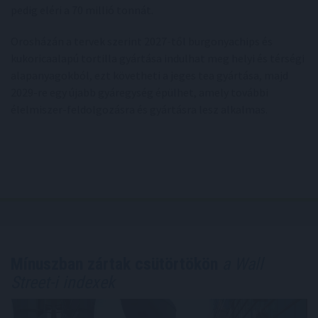
pedig eléri a 70 millió tonnát.
Orosházán a tervek szerint 2027-től burgonyachips és
kukoricaalapú tortilla gyártása indulhat meg helyi és térségi
alapanyagokból, ezt követheti a jeges tea gyártása, majd
2029-re egy újabb gyáregység épülhet, amely további
élelmiszer-feldolgozásra és gyártásra lesz alkalmas.
Mínuszban zártak csütörtökön
a Wall
Street-i indexek