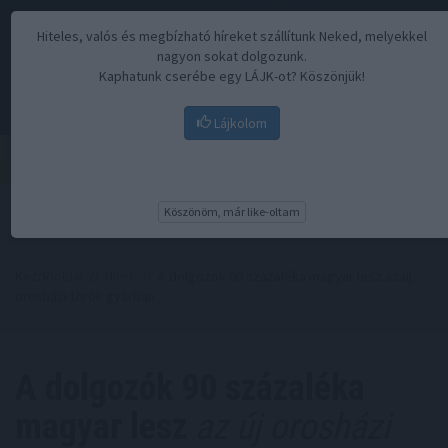
Hiteles, valós és megbízható híreket szállítunk Neked, melyekkel
nagyon sokat dolgozunk.
Kaphatunk cserébe egy LÁJK-ot? Köszönjük!
Lájkolom
Menü
Köszönöm, már like-oltam
Kezdőoldal
//
Hírek
// A dolgozók 90 százaléka magyar lesz az új
orosházi török gyárban
A dolgozók 90 százaléka
magyar lesz
az új orosházi