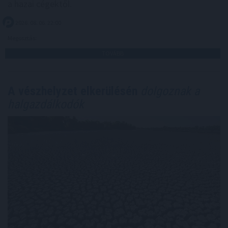
a hazai cégektől.
2026. 08. 06. 22:00
Megosztás:
TOVÁBB
A vészhelyzet elkerülésén
dolgoznak a
halgazdálkodók