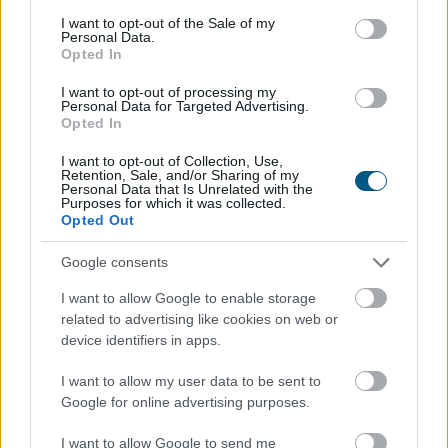
consent section.
I want to opt-out of the Sale of my
Personal Data.
Opted In
Annak ellenére, hogy az idei év második negyedévében
csökkentek az ingatlanárak, az eladók egy része
I want to opt-out of processing my
továbbra is a korábbi piaci helyzetből indul ki a hirdetési
Personal Data for Targeted Advertising.
Opted In
árak meghatározásánál. A Balla Ingatlan szakértői
szerint ennek következtében még mindig gyakori az 5–
I want to opt-out of Collection, Use,
10 százalékos, sőt olykor a 15–20 százalékos túlárazás
Retention, Sale, and/or Sharing of my
Personal Data that Is Unrelated with the
is, ami jelentősen megnehezítheti, vagy adott esetben
Purposes for which it was collected.
Opted Out
akár lehetetlenné is teszi az értékesítést.
Google consents
2026. 08. 07. 04:00
Megosztás:
I want to allow Google to enable storage
related to advertising like cookies on web or
TOVÁBB
device identifiers in apps.
I want to allow my user data to be sent to
Rekordhőség, rekordkockázat: a
Google for online advertising purposes.
klímaváltozás
már a vállalatok működését
I want to allow Google to send me