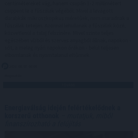
centimétereket vág, hanem csupán 1-2 millimétert
csippent le a fűszálak végéből. Mivel a levágott
darabkák mikroszkopikus méretűek, nem maradnak a
fűszálak tetején. Azonnal lehullanak a fűszálak közé,
közvetlenül a talaj felszínére. Mivel szinte teljes
egészében vízből és szerves anyagból állnak, napokon -
sőt, a meleg nyári napokon órákon - belül teljesen
elbomlanak és nyomtalanul eltűnnek.
2026. 08. 07. 06:00
Megosztás:
TOVÁBB
Energiaválság idején felértékelődnek a
korszerű otthonok
– mutatjuk, miből
finanszírozható a felújítás