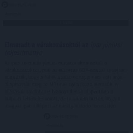
2026. 08. 07. 01:00
Megosztás:
TOVÁBB
Elmaradt a várakozásoktól az
ipar júniusi
teljesítménye
Az ipari termelés júniusi mutatói elmaradtak a
várakozásoktót, már az előzetes GDP-adatok is sejteni
engedték, hogy a fél év utolsó hónapja nem volt erős -
állapították meg az MTI-nek nyilatkozó elemzők. A
kilátások továbbra is bizonytalanok alapvetően a
külpiaci feltételek miatt, de majdnem biztos, hogy a
magyar ipar túllépett az évekig húzódó recesszión.
2026. 08. 07. 00:05
Megosztás: