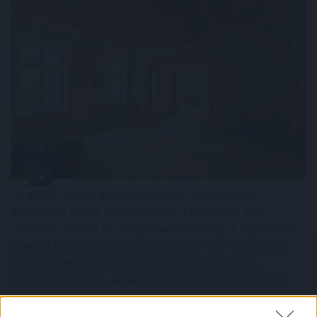
Az elmúlt napok energiaellátással kapcsolatos
eseményei ismét ráirányították a figyelmet arra,
mennyire fontos az energiahatékonyság. A legolcsóbb
energia továbbra is az, amelyet nem kell felhasználni.
Egy korszerűsítés azonban több millió forintos
beruházás is lehet, amelyet a legtöbb háztartás nem
tud önerőből finanszírozni.