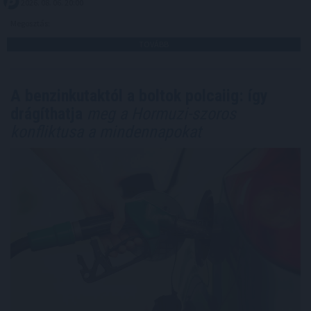
2026. 08. 06. 20:00
Megosztás:
TOVÁBB
A benzinkutaktól a boltok polcaiig: így
drágíthatja
meg a Hormuzi-szoros
konfliktusa a mindennapokat