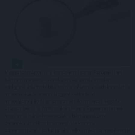
Magyarországon is új korszakot hoz az Európai Unió
bértranszparencia-szabályozása, amely minden
eddiginél átláthatóbbá teszi a vállalati javadalmazást: a
munkavállalók ezentúl joggal kérhetik ki
munkáltatójuktól az azonos értékű munkát végzők
átlagos bérét. A WHC szakértői arra figyelmeztetnek,
hogy az új irányelv nemcsak a bértárgyalások
dinamikáját változtatja meg, de komoly
adminisztrációs és kulturális felkészülést is megkövetel