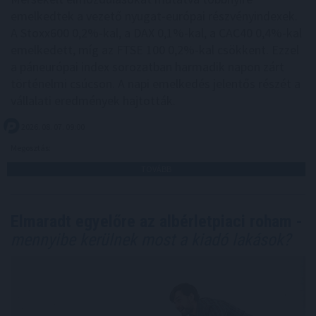
emelkedtek a vezető nyugat-európai részvényindexek.
A Stoxx600 0,2%-kal, a DAX 0,1%-kal, a CAC40 0,4%-kal
emelkedett, míg az FTSE 100 0,2%-kal csökkent. Ezzel
a páneurópai index sorozatban harmadik napon zárt
történelmi csúcson. A napi emelkedés jelentős részét a
vállalati eredmények hajtották.
2026. 08. 07. 09:00
Megosztás:
TOVÁBB
Elmaradt egyelőre az albérletpiaci roham -
mennyibe kerülnek most a kiadó lakások?