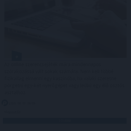
Az online szerencsejáték mára mindennapos
szórakozássá vált sokak számára. Nem kell többé
fizikailag elmenni egy kaszinóba, ha valaki szeretne
pörgetni egy-két nyerőgépet vagy leülni egy élő osztós
asztalhoz.
2026. 08. 07. 06:59
Megosztás:
TOVÁBB