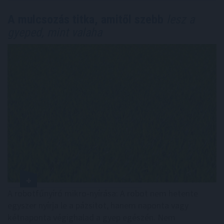
A mulcsozás titka, amitől szebb
lesz a
gyeped, mint valaha
A robotfűnyíró mikro-nyírása: A robot nem hetente
egyszer nyírja le a pázsitot, hanem naponta vagy
kétnaponta végighalad a gyep egészén. Nem