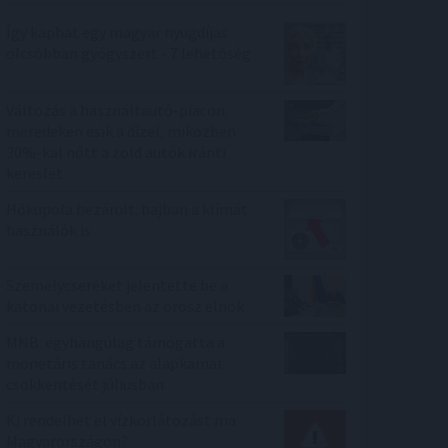
Így kaphat egy magyar nyugdíjas
olcsóbban gyógyszert - 7 lehetőség
Változás a használtautó-piacon:
meredeken esik a dízel, miközben
30%-kal nőtt a zöld autók iránti
kereslet
Hőkupola bezárult: bajban a klímát
használók is
Személycseréket jelentette be a
katonai vezetésben az orosz elnök
MNB: egyhangúlag támogatta a
monetáris tanács az alapkamat
csökkentését júliusban
Ki rendelhet el vízkorlátozást ma
Magyarországon?