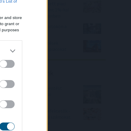
B’s List of
Felfelé mozdultak a fejlett piaci
kötvényhozamok, a forint 1%-kal
gyengült az euróval szemben
er and store
to grant or
Mínuszban zártak csütörtökön a
ed purposes
Wall Street-i indexek
Kedvező vállalati jelentések
támogatták az európai piacokat
Friss elemzéseink
Fokozatos kamatcsökkentést
támogatnak az amerikai
jegybankárok
Örülhetnek a Richter befektetők -
piaci konszenzus feletti számokat
közölt a tőzsdei vállalat