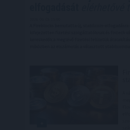
elfogadását
elérhetővé t
2026. 06. 03. 15:00
A Fireblocks bemutatta új, stabilcoin-elfogadásra 
kifejezetten fizetési szolgáltatóknak és fintech vá
kereskedők a meglévő fizetési felületük átalakítás
miközben az elszámolás a választott stabilcoinba
Fi
st
A v
meg
Flo
elf
szo
szá