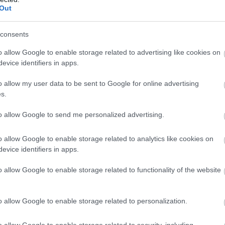
Out
consents
o allow Google to enable storage related to advertising like cookies on
evice identifiers in apps.
o allow my user data to be sent to Google for online advertising
s.
to allow Google to send me personalized advertising.
o allow Google to enable storage related to analytics like cookies on
evice identifiers in apps.
között van
o allow Google to enable storage related to functionality of the website
 Flutterwave, Afrika egyik legnagyobb fizetési vállalata
nak részeként vezeti be, ami jól illeszkedik abba a
o allow Google to enable storage related to personalization.
frikai pénzügyi infrastruktúra egyik fontos pillérévé
o allow Google to enable storage related to security, including