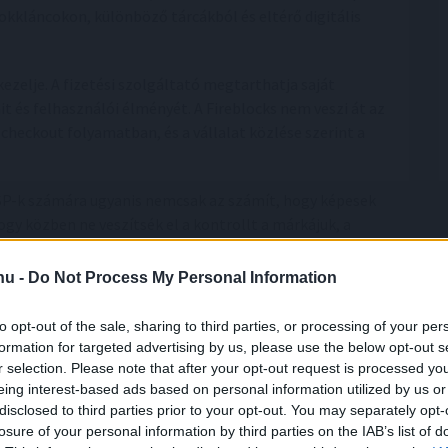
okkláncokon, különböző tárcákból és eltérő digitális
kezelje. A fizetési szolgáltató megtarthatja saját
it és felhasználói élményét. A Fireblocks nem veszi át az
checkout folyamatban, és a vállalat közlése szerint a
SP-k számára ugyanis nemcsak az számít, hogy képesek
gy közben ne veszítsék el a kontrollt a márkájuk, a
tt.
.hu -
Do Not Process My Personal Information
hnológia
to opt-out of the sale, sharing to third parties, or processing of your per
 felelős alelnöke szerint a piac ma már nem ott tart, hogy
formation for targeted advertising by us, please use the below opt-out s
r selection. Please note that after your opt-out request is processed y
djanak-e kriptót. A kérdés sokkal inkább az, hogyan
eing interest-based ads based on personal information utilized by us or
y már most stablecoinokban mozog.
disclosed to third parties prior to your opt-out. You may separately opt-
losure of your personal information by third parties on the IAB’s list of
an vagy Manilában megkérdez egy fizetési szolgáltatót