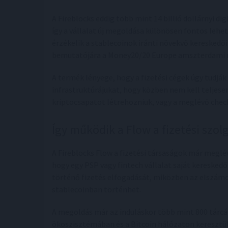
A Fireblocks eddig több mint 14 billió dollárnyi di
így a vállalat új megoldása különösen fontos lehe
érzékelik a stablecoinok iránti növekvő kereskedői
bemutatójára a Money20/20 Europe amszterdami ren
A termék lényege, hogy a fizetési cégek úgy tudják
infrastruktúrájukat, hogy közben nem kell teljesen
kriptocsapatot létrehozniuk, vagy a meglévő chec
Így működik a Flow a fizetési szol
A Fireblocks Flow a fizetési társaságok már meglév
hogy egy PSP vagy fintech vállalat saját kereskedő
történő fizetés elfogadását, miközben az elszámol
stablecoinban történhet.
A megoldás már az induláskor több mint 800 tárc
ökoszisztémában és a Bitcoin hálózaton keresztül.