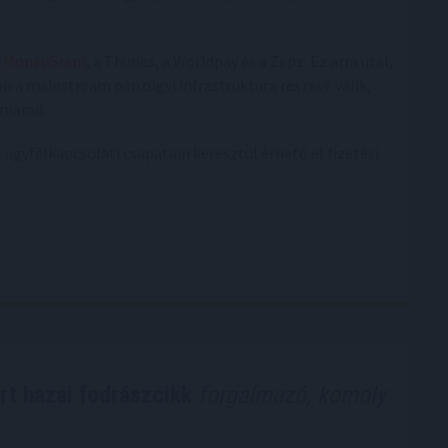
a
MoneyGram
, a Thunes, a Worldpay és a Zepz. Ez arra utal,
bb a mainstream pénzügyi infrastruktúra részévé válik,
 marad.
 ügyfélkapcsolati csapatain keresztül érhető el fizetési
rt hazai fodrászcikk
forgalmazó, komoly