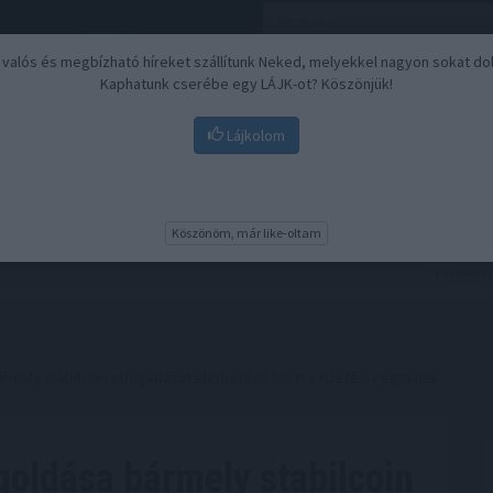
, valós és megbízható híreket szállítunk Neked, melyekkel nagyon sokat do
Kaphatunk cserébe egy LÁJK-ot? Köszönjük!
Lájkolom
Nyugdíj
Biztosítási befektetések
BU
Köszönöm, már like-oltam
rmely stabilcoin elfogadását elérhetővé teszi a fizetési cégeknek
goldása bármely stabilcoin