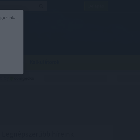
Belépés
lgozunk.
BOR
BIRS
Kalkulátorok
Legnépszerűbb híreink