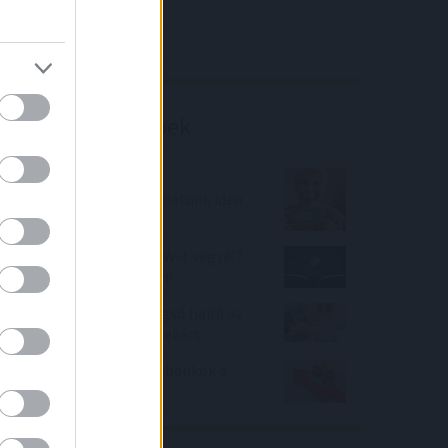
4IG elemzés
Richter elemzés
Befektetési tippek
Akár 6 %-os 10 éves
kötvényhozamot is láthatunk idén
az USA-ban
Nincs pénzed, hogy BMW-t vegyél?
Bebizonyítjuk, hogy van!
Bank360: kezdődik a végső hajrá az
álomkamatú zöld hitelekért
Nagyot emeltek a nagybankok a
lakáshitelek kamatain