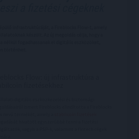
eszi a fizetési cégeknek
épülő infrastruktúráját, a Fireblocks Flow-t, amely
llalatoknak készült. Az új megoldás célja, hogy a
a nélkül fogadhassanak el digitális eszközöket,
n történhet.
reblocks Flow: új infrastruktúra a
abilcoin fizetésekhez
állalati digitális eszközkezelési és biztonsági
oldásairól ismert Fireblocks elindította a Fireblocks
w nevű termékét, amely a
stabilcoin fizetések
ogadását hivatott egyszerűbbé tenni a fizetési
lgáltatók, vagyis a PSP-k, valamint a fintech cégek
mára.