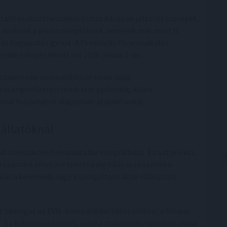
gitális eszköztranzakció biztosításában játszott szerepet,
t azoknak a piaci szereplőknek, amelyek már most is
 és fogyasztói igényt. A Fireblocks Flow hivatalos
dezvényén került sor 2026. június 2-án.
 stablecoin-kompatibilissé tenni saját
 új kriptofizetési rendszert építeniük, külön
kout folyamatot alapjaiban átalakítaniuk.
gáltatóknál
ő tranzakciós folyamataiba integrálható. Ez azt jelenti,
i számára lehetővé teheti a digitális eszközökben
ás a kereskedő vagy a szolgáltató által választott
át támogat az EVM-kompatibilis hálózatokon, a Solana
 Ez különösen fontos, mert a stablecoin-fizetések piaca