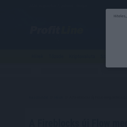
2026. augusztus 7., péntek - Ibolya
Hiteles
Hírek
Tőzsde
Kriptovaluta
Stabilcoin
Kezdőoldal
//
Hírek
// A Fireblocks új Flow megoldása bá
A Fireblocks új Flow me