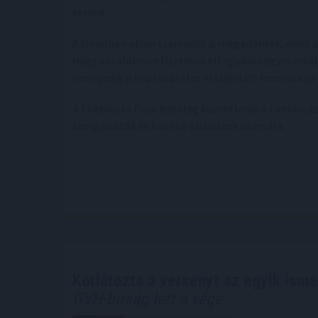
terveit.
A trendben olyan szereplők is megjelentek, mint 
hogy a stablecoin fizetések elfogadása egyre inká
nem pedig a kriptoszektor elszigetelt innovációja
A Fireblocks Flow jelenleg közvetlenül a Fireblocks
szolgáltatók és fintech vállalatok számára.
Korlátozta a versenyt az egyik isme
GVH-bírság lett a vége