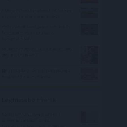
A Duna Paksnál az elmúlt 24 órában
négy centimétert emelkedett
Vitézy Dávid: lassítja a vonatokat és
festéssel is védi a síneket a
hőségtől a MÁV
Mit tesz az agyaddal, ha minden nap
ugyanazt csinálod?
Még Paks kiesését is áthidalhatná a
megfelelő energiatárolás
Legfrissebb híreink
Korlátozta a versenyt az egyik
ismert hazai fodrászcikk
forgalmazó, komoly GVH-bírság