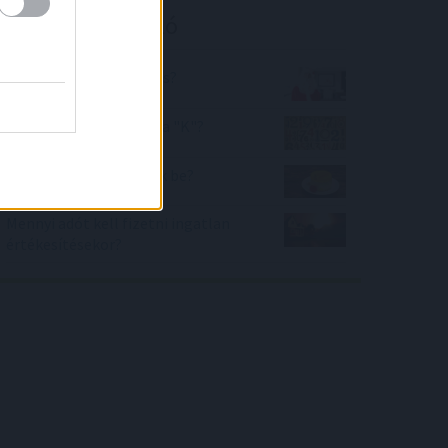
Kalkulátor ajánló
Mit hoz Neked a Mikulás?
Milyen számjegy lehet a "K"?
Mennyi kalóriát vihetek be?
Mennyi adót kell fizetni ingatlan
értékesítésekor?