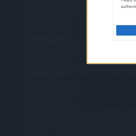
authenti
Afrikában a stablecoinok iránti érdeklődés különö
hagyományos elszámolási rendszerekben magas köl
súrlódásokkal szembesülnek. A dollárhoz kötött 
spekulatív kriptoeszközként jelennek meg, hanem 
A Flutterwave részvétele azt jelzi, hogy a stable
vállalatok ügye. Egyre több hagyományos fizetési
abban, hogy a blokkláncalapú fizetési rendszereke
A nagy fizetési cégek is a stabilco
A Fireblocks Flow elindítása egy szélesebb iparági 
kriptoszektor egyik legfontosabb gyakorlati felha
fizetések, az elszámolások és a határokon átnyú
Míg 2024-ben a
stablecoinokat
még sokan réspiaci
kriptocégek és digitális pénzügyi szolgáltatók ha
fizetési vállalat vagy elindított valamilyen stable