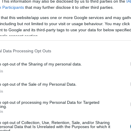
. This information may also be disclosed by us to third parties on the
IA
 a válasz egyre gyakrabban az, hogy stablecoinokkal,
Participants
that may further disclose it to other third parties.
esztül. Ezekre a láncokra azonban a legtöbb PSP
 that this website/app uses one or more Google services and may gath
including but not limited to your visit or usage behaviour. You may click 
 to Google and its third-party tags to use your data for below specifi
laszt. A megoldás lehetővé teszi, hogy a fizetési
ogle consent section.
 piacára anélkül, hogy jelentős belső technológiai
zó lehet azoknak a szereplőknek, amelyek gyorsan
l Data Processing Opt Outs
kre, de nem akarnak teljes körű blokkláncfejlesztői
o opt-out of the Sharing of my personal data.
In
o opt-out of the Sale of my Personal Data.
In
to opt-out of processing my Personal Data for Targeted
ing.
In
o opt-out of Collection, Use, Retention, Sale, and/or Sharing
ersonal Data that Is Unrelated with the Purposes for which it
lected.