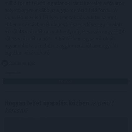
millió forint feletti ingatlanok iránti kereslet a főváros
helyett egyre inkább az agglomeráció felé fordul. A
Duna House első féléves tranzakciós adatai szerint
ebben az ársávban Budapest részesedése egy év alatt
57-ről 48 százalékra csökkent, míg Pest vármegyéé 24-
ről 33 százalékra nőtt. A háttérben egyszerű ok áll:
ugyanabból a pénzből az agglomerációban nagyobb
ingatlan vásárolható.
2026. 08. 06. 18:00
Megosztás:
TOVÁBB
Hogyan lehet nyaralás közben
is pénzt
keresni?