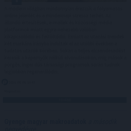
A modern világban mindannyian érezzük a folyamatos
online jelenlét és a mindennapi stressz terhét. Az
állandó értesítések, e-mailek és közösségi média
platformok miatt egyre nehezebb valóban
kikapcsolódni és feltöltődni. Emiatt az utazási trendek
két markáns irányba indultak el az utóbbi években a
tudatos utazók körében. Sokan a teljes elcsendesedést
keresik a képernyők nélküli elvonulásokon, míg mások a
pörgős, inger dús társasági programok során tudnak
legjobban regenerálódni.
2026. 08. 06. 16:45
Megosztás:
TOVÁBB
Gyenge magyar makroadatok
a második
negyedévre