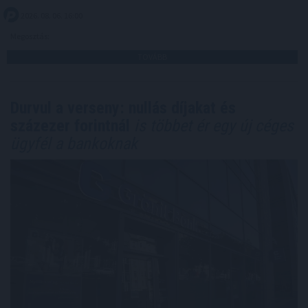
2026. 08. 06. 16:00
Megosztás:
TOVÁBB
Durvul a verseny: nullás díjakat és
százezer forintnál
is többet ér egy új céges
ügyfél a bankoknak