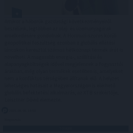
Amikor a háborúk gazdasági következményeiről
beszélünk, legtöbben az olaj- és üzemanyagárak
emelkedésére gondolnak. A Hormuzi-szoros körüli
geopolitikai feszültség azonban a globális ellátási
láncokon keresztül számos hétköznapi termék árát is
növelheti. A magasabb energia-, szállítási és
alapanyagköltségek idővel megjelennek a fogyasztói
árakban, még olyan termékek esetében is, amelyeket
nem a konfliktus térségében állítanak elő. A helyzet
lehetséges hatásait a Magyarországon is elérhető
globális befektetési alkalmazás, az XTB szakértője,
Leisztner Dávid elemezte.
2026. 08. 06. 19:00
Megosztás:
TOVÁBB