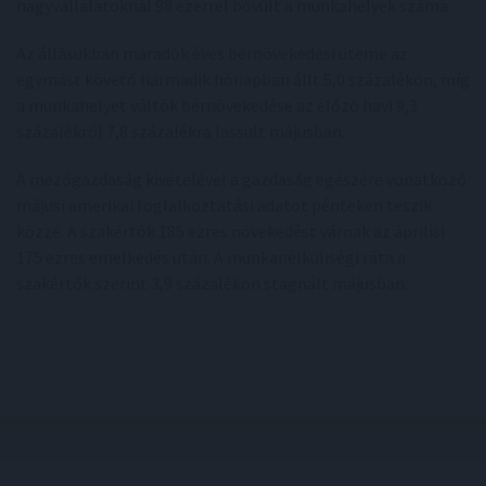
nagyvállalatoknál 98 ezerrel bővült a munkahelyek száma.
Az állásukban maradók éves bérnövekedési üteme az
egymást követő harmadik hónapban állt 5,0 százalékon, míg
a munkahelyet váltók bérnövekedése az előző havi 9,3
százalékról 7,8 százalékra lassult májusban.
A mezőgazdaság kivételével a gazdaság egészére vonatkozó
májusi amerikai foglalkoztatási adatot pénteken teszik
közzé. A szakértők 185 ezres növekedést várnak az áprilisi
175 ezres emelkedés után. A munkanélküliségi ráta a
szakértők szerint 3,9 százalékon stagnált májusban.