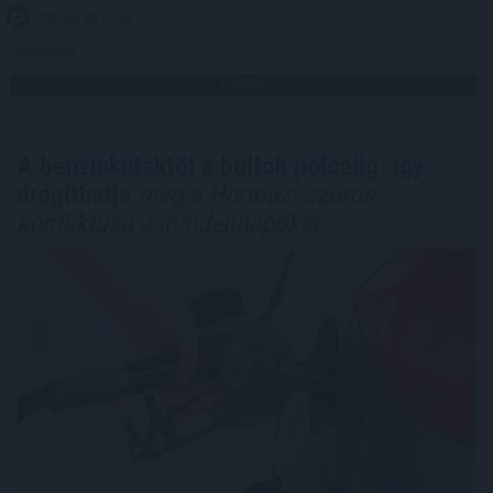
2026. 08. 06. 20:00
Megosztás:
TOVÁBB
A benzinkutaktól a boltok polcaiig: így
drágíthatja
meg a Hormuzi-szoros
konfliktusa a mindennapokat