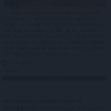
Annak ellenére, hogy az idei év második negyedévében
csökkentek az ingatlanárak, az eladók egy része
továbbra is a korábbi piaci helyzetből indul ki a hirdetési
árak meghatározásánál. A Balla Ingatlan szakértői
szerint ennek következtében még mindig gyakori az 5–
10 százalékos, sőt olykor a 15–20 százalékos túlárazás
is, ami jelentősen megnehezítheti, vagy adott esetben
akár lehetetlenné is teszi az értékesítést.
2026. 08. 07. 04:00
Megosztás:
TOVÁBB
Rekordhőség, rekordkockázat: a
klímaváltozás
már a vállalatok működését