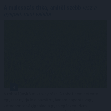
A mulcsozás titka, amitől szebb
lesz a
gyeped, mint valaha
A robotfűnyíró mikro-nyírása: A robot nem hetente
egyszer nyírja le a pázsitot, hanem naponta vagy
kétnaponta végighalad a gyep egészén. Nem