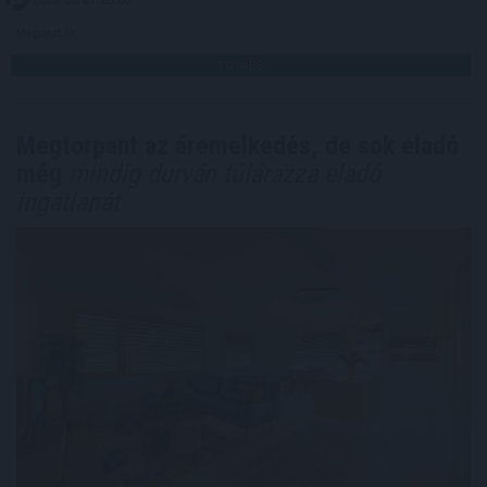
Megosztás:
TOVÁBB
Megtorpant az áremelkedés, de sok eladó
még
mindig durván túlárazza eladó
ingatlanát