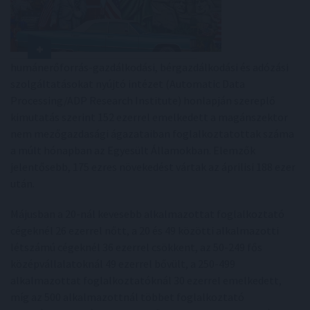
humánerőforrás-gazdálkodási, bérgazdálkodási és adózási
szolgáltatásokat nyújtó intézet (Automatic Data
Processing/ADP Research Institute) honlapján szereplő
kimutatás szerint 152 ezerrel emelkedett a magánszektor
nem mezőgazdasági ágazataiban foglalkoztatottak száma
a múlt hónapban az Egyesült Államokban. Elemzők
jelentősebb, 175 ezres növekedést vártak az áprilisi 188 ezer
után.
Májusban a 20-nál kevesebb alkalmazottat foglalkoztató
cégeknél 26 ezerrel nőtt, a 20 és 49 közötti alkalmazotti
létszámú cégeknél 36 ezerrel csökkent, az 50-249 fős
középvállalatoknál 49 ezerrel bővült, a 250-499
alkalmazottat foglalkoztatóknál 30 ezerrel emelkedett,
míg az 500 alkalmazottnál többet foglalkoztató