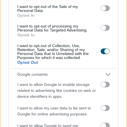
A Magyar Vegyipari Szövetség (MAVESZ) tagvállalatai
consent section.
I want to opt-out of the Sale of my
csaknem 200 megawattal (MW) csökkentették
Personal Data.
Opted In
villamosenergia-felhasználásukat és jelentősen
visszafogták vízfelhasználásukat is a tagoktól
I want to opt-out of processing my
beérkezett információk alapján, ez a felhasználás-
Personal Data for Targeted Advertising.
Opted In
csökkentés az országosan elért eredmények mintegy
25 százalékát teszi ki - közölte a szervezet csütörtökön
I want to opt-out of Collection, Use,
Retention, Sale, and/or Sharing of my
az MTI-vel.
Personal Data that Is Unrelated with the
Purposes for which it was collected.
2026. 08. 06. 23:00
Opted Out
Megosztás:
Google consents
TOVÁBB
I want to allow Google to enable storage
related to advertising like cookies on web or
device identifiers in apps.
Így változtatja meg a fizetésemelési
tárgyalásokat a bértranszparencia
I want to allow my user data to be sent to
Google for online advertising purposes.
I want to allow Google to send me