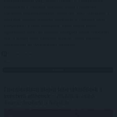
centimétereket vág, hanem csupán 1-2 millimétert
csippent le a fűszálak végéből. Mivel a levágott
darabkák mikroszkopikus méretűek, nem maradnak a
fűszálak tetején. Azonnal lehullanak a fűszálak közé,
közvetlenül a talaj felszínére. Mivel szinte teljes
egészében vízből és szerves anyagból állnak, napokon -
sőt, a meleg nyári napokon órákon - belül teljesen
elbomlanak és nyomtalanul eltűnnek.
2026. 08. 07. 06:00
Megosztás:
TOVÁBB
Energiaválság idején felértékelődnek a
korszerű otthonok
– mutatjuk, miből
finanszírozható a felújítás