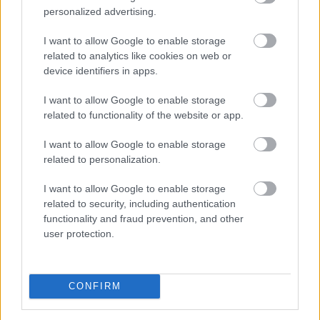
personalized advertising.
I want to allow Google to enable storage
related to analytics like cookies on web or
device identifiers in apps.
I want to allow Google to enable storage
related to functionality of the website or app.
I want to allow Google to enable storage
related to personalization.
Magyarországon is új korszakot hoz az Európai Unió
I want to allow Google to enable storage
bértranszparencia-szabályozása, amely minden
related to security, including authentication
eddiginél átláthatóbbá teszi a vállalati javadalmazást: a
functionality and fraud prevention, and other
munkavállalók ezentúl joggal kérhetik ki
user protection.
munkáltatójuktól az azonos értékű munkát végzők
átlagos bérét. A WHC szakértői arra figyelmeztetnek,
hogy az új irányelv nemcsak a bértárgyalások
CONFIRM
dinamikáját változtatja meg, de komoly
adminisztrációs és kulturális felkészülést is megkövetel