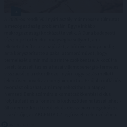
A 2026-os rendkívüli nyári aszály már messze túlmutat
a mezőgazdaság problémáin. Egyre inkább
makrogazdasági kockázattá válik. A Duna budapesti
vízszintje történelmi mélységbe süllyedt, ami
ellehetetlenítette a hajózást, a hűtővíz hiánya pedig
arra kényszerítette a paksi atomerőművet, hogy
termelését a minimális szintre csökkentse. A közútra
terelt áruszállítás és a hazai villamosenergia-termelés
visszaesése a rekordközeli nyári fogyasztás mellett
jelentősen növeli az energiaimportot. Ez újabb inflációs
nyomást okozhat, ami megnehezítheti a Magyar
Nemzeti Bank számára a kamatcsökkentési ciklus
folytatását és a forintra is kedvezőtlen hatással lehet -
áll a nemzetközi fizetések és devizapiaci megoldások
szakértője, az AKCENTA CZ legfrissebb elemzésében.
2026. 08. 06. 17:00