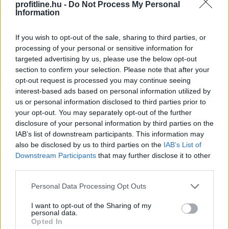
profitline.hu -
Do Not Process My Personal
TOVÁBB
Information
If you wish to opt-out of the sale, sharing to third parties, or
A magyar vegyipar csaknem 200
processing of your personal or sensitive information for
megawattal
csökkentette
targeted advertising by us, please use the below opt-out
section to confirm your selection. Please note that after your
energiafelhasználását
opt-out request is processed you may continue seeing
interest-based ads based on personal information utilized by
us or personal information disclosed to third parties prior to
your opt-out. You may separately opt-out of the further
disclosure of your personal information by third parties on the
IAB’s list of downstream participants. This information may
also be disclosed by us to third parties on the
IAB’s List of
Downstream Participants
that may further disclose it to other
third parties.
Please note that this website/app uses one or more Google
Personal Data Processing Opt Outs
services and may gather and store information including but
not limited to your visit or usage behaviour. You may click to
I want to opt-out of the Sharing of my
personal data.
grant or deny consent to Google and its third-party tags to
Opted In
use your data for below specified purposes in below Google