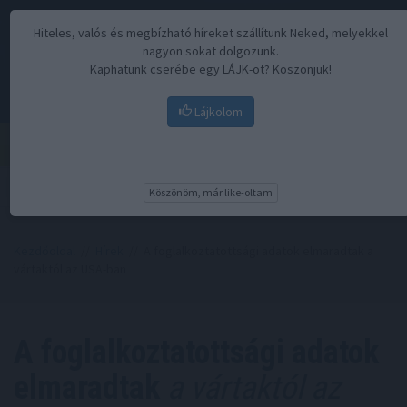
Hiteles, valós és megbízható híreket szállítunk Neked, melyekkel
nagyon sokat dolgozunk.
Kaphatunk cserébe egy LÁJK-ot? Köszönjük!
Lájkolom
Menü
Köszönöm, már like-oltam
Kezdőoldal
//
Hírek
// A foglalkoztatottsági adatok elmaradtak a
vártaktól az USA-ban
A foglalkoztatottsági adatok
elmaradtak
a vártaktól az