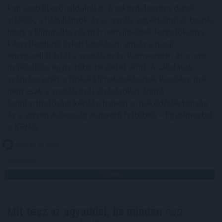
kap szabályozói oldalról is. A rekordalacsony dunai
vízállás, a hőhullámok és az aszály egyértelművé teszik,
hogy a klímaváltozás már nem jövőbeli forgatókönyv:
kézzelfogható üzleti kockázat, amely a hazai
energiaellátástól a szabályozási környezeten át a napi
működésig egyre több területet érint. A vállalatok
számára ezért a fizikai klímakockázatok kezelése már
nem csak a szabályozói elvárásokat érintő
fenntarthatósági kérdés, hanem a működésbiztonság
és a versenyképesség alapvető feltétele – figyelmeztet
a KPMG.
2026. 08. 07. 03:00
Megosztás:
TOVÁBB
Mit tesz az agyaddal, ha minden
nap