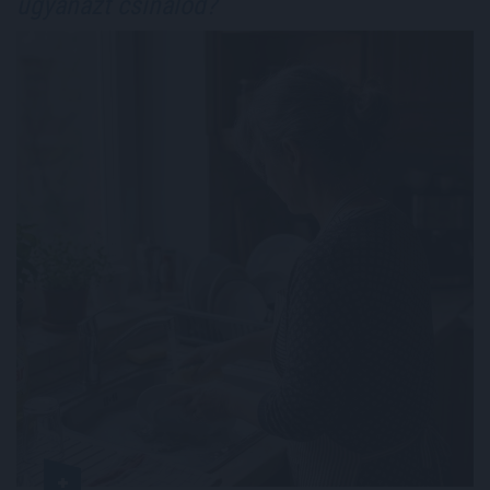
ugyanazt csinálod?