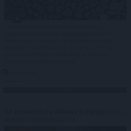
A rendkívüli hőség és szárazság közepette a
halgazdálkodók már nem a legnagyobb hozamra
törekszenek, a vészhelyzet kialakulását próbálják
megelőzni minden eszközzel - közölte az MTI-vel
csütörtökön a Magyar Akvakultúra és Halászati
Szakmaközi Szervezet (MA-HAL).
2026. 08. 06. 21:00
Megosztás:
TOVÁBB
Az extrém hőség ellenére is Európa
élén a
magyar csemegekukorica