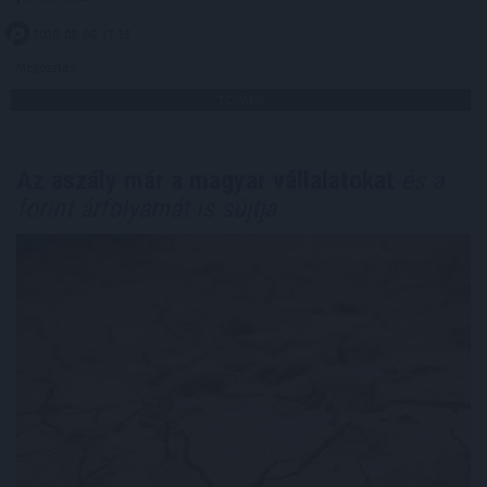
2026. 08. 06. 17:15
Megosztás:
TOVÁBB
Az aszály már a magyar vállalatokat
és a
forint árfolyamát is sújtja