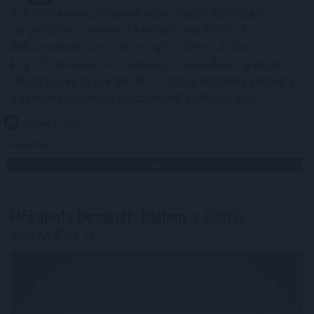
A WHO demencia-irányelveiben önálló kockázati
tényezőként szerepel a kognitív inaktivitás. A
dokumentum rámutat: az egész életen át tartó
kognitív aktivitás — a tanulás, a mentálisan igényes
feladatok és az új ingerek — szoros összefüggésben áll
a szellemi hanyatlás alacsonyabb kockázatával .
2026. 08. 07. 02:00
Megosztás:
TOVÁBB
Hőkupola bezárult: bajban
a klímát
használók is