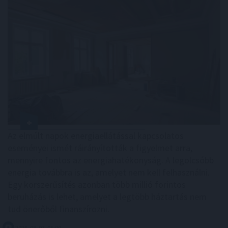
Az elmúlt napok energiaellátással kapcsolatos
eseményei ismét ráirányították a figyelmet arra,
mennyire fontos az energiahatékonyság. A legolcsóbb
energia továbbra is az, amelyet nem kell felhasználni.
Egy korszerűsítés azonban több millió forintos
beruházás is lehet, amelyet a legtöbb háztartás nem
tud önerőből finanszírozni.
2026. 08. 07. 05:00