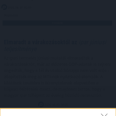
2026. 08. 07. 01:00
Megosztás:
TOVÁBB
Elmaradt a várakozásoktól az
ipar júniusi
teljesítménye
Az ipari termelés júniusi mutatói elmaradtak a
várakozásoktót, már az előzetes GDP-adatok is sejteni
engedték, hogy a fél év utolsó hónapja nem volt erős -
állapították meg az MTI-nek nyilatkozó elemzők. A
kilátások továbbra is bizonytalanok alapvetően a
külpiaci feltételek miatt, de majdnem biztos, hogy a
magyar ipar túllépett az évekig húzódó recesszión.
2026. 08. 07. 00:05
Megosztás: