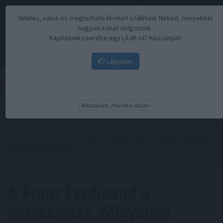
Hiteles, valós és megbízható híreket szállítunk Neked, melyekkel
nagyon sokat dolgozunk.
Kaphatunk cserébe egy LÁJK-ot? Köszönjük!
Lájkolom
Menü
Köszönöm, már like-oltam
Kezdőoldal
//
Hírek
// A Franz Ferdinand a Művészetek Völgyében
mutatja be új albumát
A Franz Ferdinand a
Művészetek Völgyében