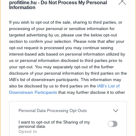
profitline.hu -
Do Not Process My Personal
Information
If you wish to opt-out of the sale, sharing to third parties, or
processing of your personal or sensitive information for
targeted advertising by us, please use the below opt-out
section to confirm your selection. Please note that after your
opt-out request is processed you may continue seeing
interest-based ads based on personal information utilized by
us or personal information disclosed to third parties prior to
your opt-out. You may separately opt-out of the further
disclosure of your personal information by third parties on the
IAB’s list of downstream participants. This information may
also be disclosed by us to third parties on the
IAB’s List of
Downstream Participants
that may further disclose it to other
A modern világban mindannyian érezzük a folyamatos
third parties.
online jelenlét és a mindennapi stressz terhét. Az
állandó értesítések, e-mailek és közösségi média
Please note that this website/app uses one or more Google
Personal Data Processing Opt Outs
services and may gather and store information including but
platformok miatt egyre nehezebb valóban
not limited to your visit or usage behaviour. You may click to
I want to opt-out of the Sharing of my
kikapcsolódni és feltöltődni. Emiatt az utazási trendek
personal data.
grant or deny consent to Google and its third-party tags to
két markáns irányba indultak el az utóbbi években a
Opted In
use your data for below specified purposes in below Google