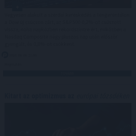
Vegyesen alakult a szerdai kereskedés a tengerentúlon:
a Dow új csúcson zárt, az S&P500 0,2%-ot csúszott
vissza, noha napközben rekordszintre ért, miközben a
Nasdaq Composite négy pluszos nap után először
gyengült, és 0,8%-ot csökkent.
2026. 08. 06. 11:00
Megosztás:
TOVÁBB
Kitart az optimizmus az
európai tőzsdéken