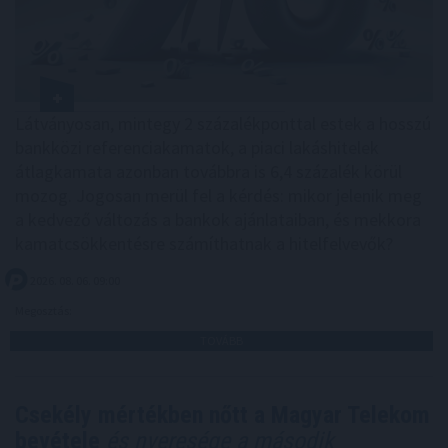
Látványosan, mintegy 2 százalékponttal estek a hosszú
bankközi referenciakamatok, a piaci lakáshitelek
átlagkamata azonban továbbra is 6,4 százalék körül
mozog. Jogosan merül fel a kérdés: mikor jelenik meg
a kedvező változás a bankok ajánlataiban, és mekkora
kamatcsökkentésre számíthatnak a hitelfelvevők?
2026. 08. 06. 09:00
Megosztás:
TOVÁBB
Csekély mértékben nőtt a Magyar Telekom
bevétele
és nyeresége a második