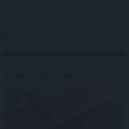
számlavezetéséért folyó harcban a leszorított vagy
akár nullás havi díjak és átutalási költségek is nagy
vonzerőt jelentenek. A versenybe már itt beszálltak a
fintech szolgáltatók.
2026. 08. 06. 15:00
Megosztás:
TOVÁBB
A legjobb online kaszinó fizetési
módok
összehasonlítása 2026-ban