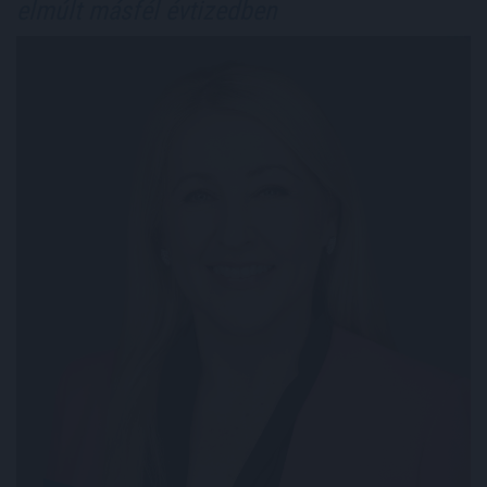
elmúlt másfél évtizedben