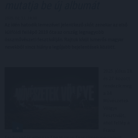
mutatja be új albumát
2025. 02. 11. 18:30
Az idén hatodik lemezével jelentkező skót zenekar az első
külföldi fellépő 2019 óta az ország legnagyobb
összművészeti fesztiválján. Rajtuk kívül ismerős magyar
nevekből sincs hiány a legújabb bejelentések között.
2025. július 18.
és 27. között
rendezik meg
a 34.
Művészetek
Völgye
Fesztivált,
ahol fellép a
Franz
Ferdinand és elhozza The Human Fear címen megjelent