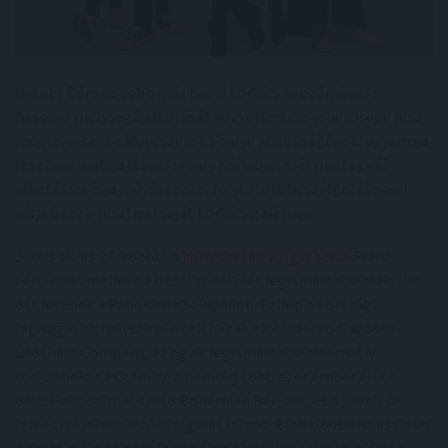
Maurer Dóra és több más hazai kortárs képzőművész
hasonló mélységű alkotását közvetlenül is lehetősége lesz
megtekinteni a Művészetek Völgye közönségének, ugyanis a
fesztivál alatt a Művészvölgy Kúriában már mintegy 65
alkotással és a művészekkel folytatott beszélgetésekkel
várja őket a fesztivál saját kortárs galériája.
Július 18. és 27. között a
Művészetek Völgyében
a Franz
Ferdinand mellett a hazai zenei élet legismertebb alakjai is
ott lesznek a Panoráma Színpadon. Fellép az ország
legnagyobb helyszínein teltházak előtt játszó Bagossy
Brothers Company, az egyik legismertebb alternatív
rockzenekar a Quimby, a nemrég több ezer ember előtt
óriási lakodalmat tartó Bohemian Betyars, és a tavaly új
lemezzel jelentkező Margaret Island, Blahalousiana és Besh
o droM is. Ha ez nem lenne elég ok az ünneplésre, akkor a