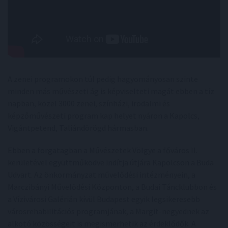
A zenei programokon túl pedig hagyományosan szinte
minden más művészeti ág is képviselteti magát ebben a tíz
napban, közel 3000 zenei, színházi, irodalmi és
képzőművészeti program kap helyet nyáron a Kapolcs,
Vigántpetend, Taliándörögd hármasban.
Ebben a forgatagban a Művészetek Völgye a főváros II.
kerületével együttműködve indítja útjára Kapolcson a Buda
Udvart. Az önkormányzat művelődési intézményein, a
Marczibányi Művelődési Központon, a Budai Táncklubbon és
a Vízivárosi Galérián kívül Budapest egyik legsikeresebb
városrehabilitációs programjának, a Margit-negyednek az
alkotó közösségeit is megismerhetik az érdeklődők. A