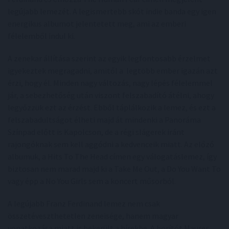
legújabb lemezét. A legismertebb skót indie banda egy igen
energikus albumot jelentetett meg, ami az emberi
félelemből indul ki.
A zenekar állítása szerint az egyik legfontosabb érzelmet
igyekeztek megragadni, amitől a legtöbb ember igazán azt
érzi, hogy él. Minden nagy változás, nagy lépés félelemmel
jár, a sebezhetőség után viszont felszabadító átélni, ahogy
legyőzzük ezt az érzést. Ebből táplálkozik a lemez, és ezt a
felszabadultságot élheti majd át mindenki a Panoráma
Színpad előtt is Kapolcson, de a régi slágerek iránt
rajongóknak sem kell aggódni a kedvenceik miatt. Az előző
albumuk, a Hits To The Head címen egy válogatáslemez, így
biztosan nem marad majd ki a Take Me Out, a Do You Want To
vagy épp a No You Girls sem a koncert műsorból.
A legújabb Franz Ferdinand lemez nem csak
összetéveszthetetlen zeneisége, hanem magyar
vonatkozása miatt is bekerült a hírekbe. A borítót Maurer