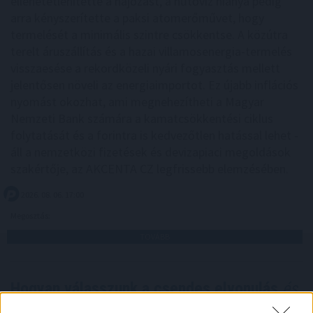
ellehetetlenítette a hajózást, a hűtővíz hiánya pedig
arra kényszerítette a paksi atomerőművet, hogy
termelését a minimális szintre csökkentse. A közútra
terelt áruszállítás és a hazai villamosenergia-termelés
visszaesése a rekordközeli nyári fogyasztás mellett
jelentősen növeli az energiaimportot. Ez újabb inflációs
nyomást okozhat, ami megnehezítheti a Magyar
Nemzeti Bank számára a kamatcsökkentési ciklus
folytatását és a forintra is kedvezőtlen hatással lehet -
áll a nemzetközi fizetések és devizapiaci megoldások
szakértője, az AKCENTA CZ legfrissebb elemzésében.
2026. 08. 06. 17:00
Megosztás:
TOVÁBB
Hogyan válasszunk a csendes elvonulás
és
a pörgős nyaralás között