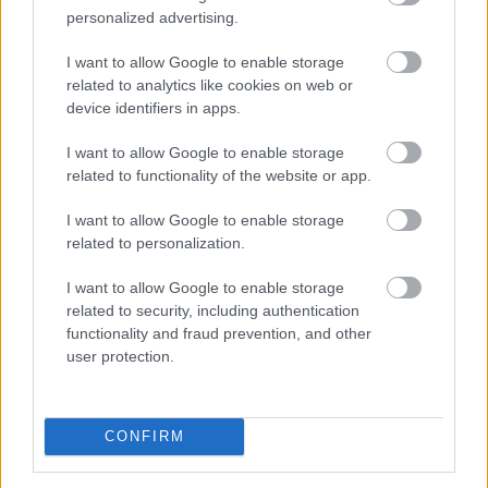
personalized advertising.
I want to allow Google to enable storage
related to analytics like cookies on web or
device identifiers in apps.
I want to allow Google to enable storage
A júniusi ipari termelési és kiskereskedelmi forgalmi
related to functionality of the website or app.
adatokat tette ma reggel közzé a KSH. Az ipari
termelés volumene 4,1 százalékkal nőtt éves szinten a
I want to allow Google to enable storage
munkanaphatástól megtisztított adatok szerint. Az
related to personalization.
adat jóval kedvezőbb lett az általunk vártnál, de
I want to allow Google to enable storage
elmaradt piaci konszenzustól.
related to security, including authentication
functionality and fraud prevention, and other
2026. 08. 06. 16:00
user protection.
Megosztás:
TOVÁBB
CONFIRM
Durvul a verseny: nullás díjakat és