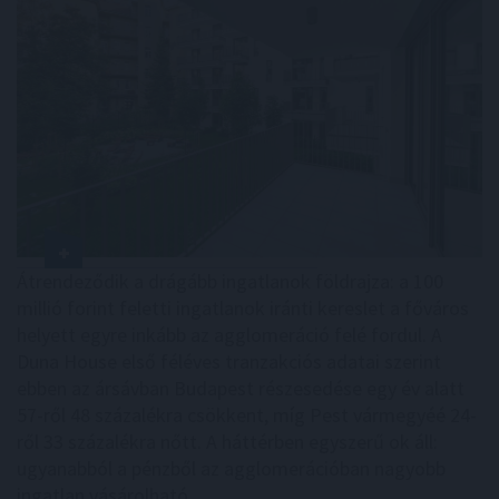
Átrendeződik a drágább ingatlanok földrajza: a 100
millió forint feletti ingatlanok iránti kereslet a főváros
helyett egyre inkább az agglomeráció felé fordul. A
Duna House első féléves tranzakciós adatai szerint
ebben az ársávban Budapest részesedése egy év alatt
57-ről 48 százalékra csökkent, míg Pest vármegyéé 24-
ről 33 százalékra nőtt. A háttérben egyszerű ok áll:
ugyanabból a pénzből az agglomerációban nagyobb
ingatlan vásárolható.