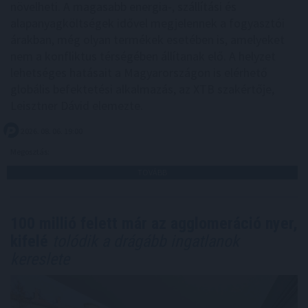
növelheti. A magasabb energia-, szállítási és
alapanyagköltségek idővel megjelennek a fogyasztói
árakban, még olyan termékek esetében is, amelyeket
nem a konfliktus térségében állítanak elő. A helyzet
lehetséges hatásait a Magyarországon is elérhető
globális befektetési alkalmazás, az XTB szakértője,
Leisztner Dávid elemezte.
2026. 08. 06. 19:00
Megosztás:
TOVÁBB
100 millió felett már az agglomeráció nyer,
kifelé
tolódik a drágább ingatlanok
kereslete