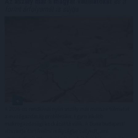
Az aszály már a magyar vállalatokat
és a
forint árfolyamát is sújtja
A 2026-os rendkívüli nyári aszály már messze túlmutat
a mezőgazdaság problémáin. Egyre inkább
makrogazdasági kockázattá válik. A Duna budapesti
vízszintje történelmi mélységbe süllyedt, ami