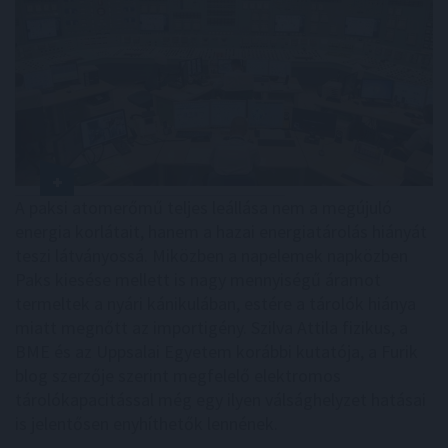
A paksi atomerőmű teljes leállása nem a megújuló
energia korlátait, hanem a hazai energiatárolás hiányát
teszi látványossá. Miközben a napelemek napközben
Paks kiesése mellett is nagy mennyiségű áramot
termeltek a nyári kánikulában, estére a tárolók hiánya
miatt megnőtt az importigény. Szilva Attila fizikus, a
BME és az Uppsalai Egyetem korábbi kutatója, a Furik
blog szerzője szerint megfelelő elektromos
tárolókapacitással még egy ilyen válsághelyzet hatásai
is jelentősen enyhíthetők lennének.