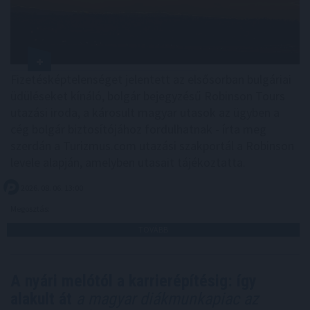
Fizetésképtelenséget jelentett az elsősorban bulgáriai
üdüléseket kínáló, bolgár bejegyzésű Robinson Tours
utazási iroda, a károsult magyar utasok az ügyben a
cég bolgár biztosítójához fordulhatnak - írta meg
szerdán a Turizmus.com utazási szakportál a Robinson
levele alapján, amelyben utasait tájékoztatta.
2026. 08. 06. 13:00
Megosztás:
TOVÁBB
A nyári melótól a karrierépítésig: így
alakult át
a magyar diákmunkapiac az