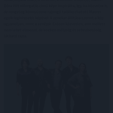
Dóra Hét elforgatás című képe inspirálta, így, ha közvetve is,
de rengeteg könnyűzene rajongó találkozhatott Maurer
egyik leghíresebb képével. A zenekar állítása szerint a kép
ugyanolyan, mint a zenéjük. Erősen közvetlen, ami mellett
nem lehet elmenni, de közben mélység és sebezhetőség
látható rajta.