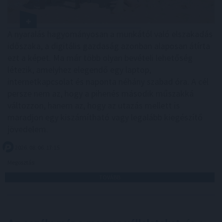
A nyaralás hagyományosan a munkától való elszakadás
időszaka, a digitális gazdaság azonban alaposan átírta
ezt a képet. Ma már több olyan bevételi lehetőség
létezik, amelyhez elegendő egy laptop,
internetkapcsolat és naponta néhány szabad óra. A cél
persze nem az, hogy a pihenés második műszakká
változzon, hanem az, hogy az utazás mellett is
maradjon egy kiszámítható vagy legalább kiegészítő
jövedelem.
2026. 08. 06. 17:15
Megosztás:
TOVÁBB