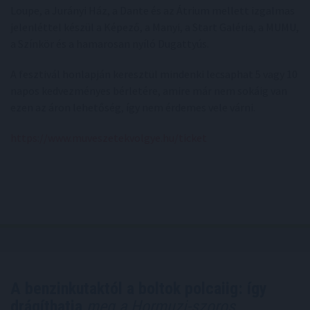
Loupe, a Jurányi Ház, a Dante és az Átrium mellett izgalmas
jelenléttel készül a Képező, a Manyi, a Start Galéria, a MUMU,
a Színkör és a hamarosan nyíló Dugattyús.
A fesztivál honlapján keresztül mindenki lecsaphat 5 vagy 10
napos kedvezményes bérletére, amire már nem sokáig van
ezen az áron lehetőség, így nem érdemes vele várni.
https://www.muveszetekvolgye.hu/ticket
A benzinkutaktól a boltok polcaiig: így
drágíthatja
meg a Hormuzi-szoros