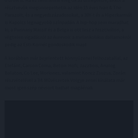
résztvevők megünnepelhetik az idén 15 éves Ivan & The
Parazolt, és a negyedszázadosokat, a 30Y-t és a Hiperkarmát
is Kapolcs legnagyobb színpadán. A hip-hop sem maradhat
ki, a Punnany Massif és a Belga is ott lesz a fesztiválon, a
végtelen vígadásról az Aurevoir. a melankolikus dallamokról
pedig az Esti Kornél gondoskodik majd.
A korábban már bejelentett könnyűzenei felhozatallal, az
Elefánt, Carson Coma, Beton. Hofi, Jazzbois, Analog
Balaton, Co Lee, Moriones, valamint Koncz Zsuzsa, Zorán
részvételével a 34. Művészetek Völgye zenei kínálata már
most igen szép névsort tudhat magáénak.