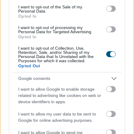
tudatos utazók körében. Sokan a teljes elcsendesedést
consent section.
I want to opt-out of the Sale of my
keresik a képernyők nélküli elvonulásokon, míg mások a
Personal Data.
Opted In
pörgős, inger dús társasági programok során tudnak
legjobban regenerálódni.
I want to opt-out of processing my
Personal Data for Targeted Advertising.
2026. 08. 06. 16:45
Opted In
Megosztás:
I want to opt-out of Collection, Use,
Retention, Sale, and/or Sharing of my
TOVÁBB
Personal Data that Is Unrelated with the
Purposes for which it was collected.
Opted Out
Gyenge magyar makroadatok
a második
Google consents
negyedévre
I want to allow Google to enable storage
related to advertising like cookies on web or
device identifiers in apps.
I want to allow my user data to be sent to
Google for online advertising purposes.
I want to allow Google to send me