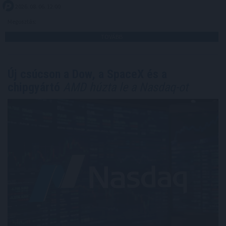
2026. 08. 06. 12:00
Megosztás:
TOVÁBB
Új csúcson a Dow, a SpaceX és a
chipgyártó
AMD húzta le a Nasdaq-ot