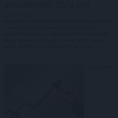
a növekedett 2024-ben
2025. 04. 30. 22:30
A Gránit Bank az előző évek tendenciáját folytatva 2024-ben
is a szektorátlagot meghaladó növekedést ért el. A
mérlegfőösszeg 3,5-szer nagyobb mértékben emelkedett,
mint a bankszektor átlaga, és 15 év alatt 229-szeresére
bővült - közölte a pénzintézet az MTI-vel szerdán.
A Gránit Bank