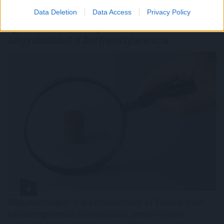
Data Deletion
Data Access
Privacy Policy
Így változtatja meg a fizetésemelési
tárgyalásokat a bértranszparencia
Magyarországon is új korszakot hoz az Európai Unió
bértranszparencia-szabályozása, amely minden