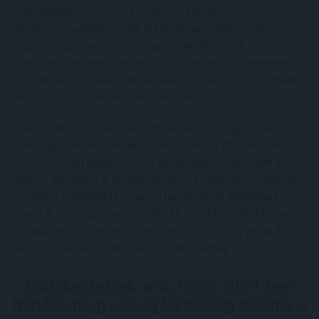
vezérigazgatóját idézve közölték: a szerdai, nyilvános
részvénytársaságként első alkalommal megtartott
közgyűlés úgy határozott, hogy - a korábbi évek
gyakorlatának megfelelően - a 2024. évi adózott eredmény is
az eredménytartalékba kerül, amely összesen 57,9 milliárd
forintot tesz ki a bank saját tőkéjéből.
A teljesítménymutatók között kiemelték, hogy a Gránit
Bank saját tőkéje az elmúlt 15 évben közel 70-szeresére
nőtt, 2024-ben pedig 4,5-ször gyorsabban növekedett a
szektor átlagánál. A betétállomány az induláskori érték 225-
szörösére emelkedett, tavaly a bankszektor átlagához
képest 4,3-szor gyorsabban bővült, továbbá a hitelállomány
az induláskori érték 1431-szeresére nőtt, tavaly pedig 4,6-
szor gyorsabban bővült, mint a szektorátlag.
Emlékeztettek arra, hogy 2024-ben
minden negyedik új lakossági számla a