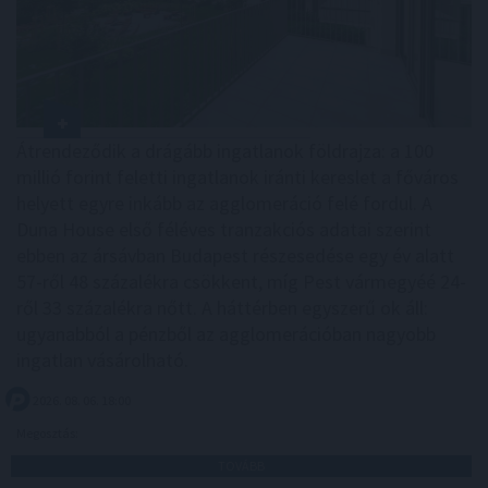
Átrendeződik a drágább ingatlanok földrajza: a 100
millió forint feletti ingatlanok iránti kereslet a főváros
helyett egyre inkább az agglomeráció felé fordul. A
Duna House első féléves tranzakciós adatai szerint
ebben az ársávban Budapest részesedése egy év alatt
57-ről 48 százalékra csökkent, míg Pest vármegyéé 24-
ről 33 százalékra nőtt. A háttérben egyszerű ok áll:
ugyanabból a pénzből az agglomerációban nagyobb
ingatlan vásárolható.
2026. 08. 06. 18:00
Megosztás:
TOVÁBB