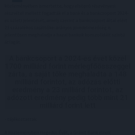
közleményében ismertette, hogy elsöprő részvényesi
részvétel mellett fogadták el a bank és a bankcsoport 2024-
es üzleti jelentését, amely szerint a bankcsoport által elért
23 százalékos sajáttőke-arányos jövedelmezőség is
jelentősen meghaladja a hazai bankok konszolidált szintű
átlagát.
A bankcsoport a 2024-es évet közel
1700 milliárd forint mérlegfőösszeggel
zárta, a saját tőke meghaladta a 148
milliárd forintot, az adózás előtti
eredmény a 23 milliárd forintot, az
adózott eredmény pedig több mint 21
milliárd forint lett
- tájékoztattak.
A közleményben Hegedüs Évát, a Gránit Bank elnök