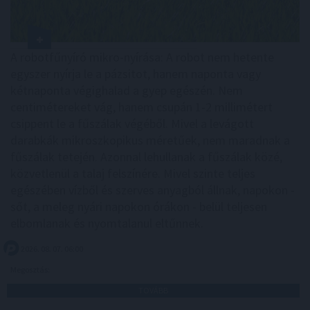
A robotfűnyíró mikro-nyírása: A robot nem hetente
egyszer nyírja le a pázsitot, hanem naponta vagy
kétnaponta végighalad a gyep egészén. Nem
centimétereket vág, hanem csupán 1-2 millimétert
csippent le a fűszálak végéből. Mivel a levágott
darabkák mikroszkopikus méretűek, nem maradnak a
fűszálak tetején. Azonnal lehullanak a fűszálak közé,
közvetlenül a talaj felszínére. Mivel szinte teljes
egészében vízből és szerves anyagból állnak, napokon -
sőt, a meleg nyári napokon órákon - belül teljesen
elbomlanak és nyomtalanul eltűnnek.
2026. 08. 07. 06:00
Megosztás:
TOVÁBB