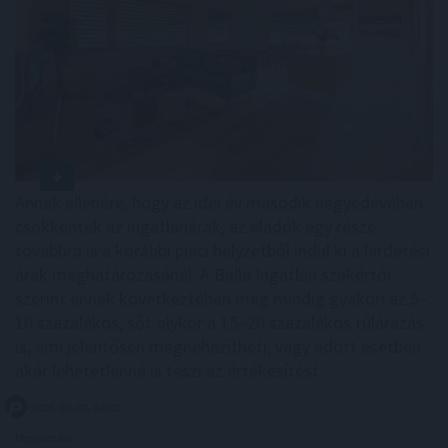
Annak ellenére, hogy az idei év második negyedévében
csökkentek az ingatlanárak, az eladók egy része
továbbra is a korábbi piaci helyzetből indul ki a hirdetési
árak meghatározásánál. A Balla Ingatlan szakértői
szerint ennek következtében még mindig gyakori az 5–
10 százalékos, sőt olykor a 15–20 százalékos túlárazás
is, ami jelentősen megnehezítheti, vagy adott esetben
akár lehetetlenné is teszi az értékesítést.
2026. 08. 07. 04:00
Megosztás: