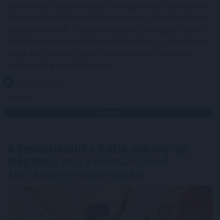
jövedelmezőség ellenére a csemegekukorica továbbra
is kiszámítható termelési lehetőséget jelenthet a hazai
gazdálkodóknak. A Syngenta szerint a magyar ágazat
jövőjének kulcsa az öntözés fejlesztése, a szélsőséges
időjárást jól viselő fajták használata és a termelési
hatékonyság növelése lehet.
2026. 08. 06. 20:00
Megosztás:
TOVÁBB
A benzinkutaktól a boltok polcaiig: így
drágíthatja
meg a Hormuzi-szoros
konfliktusa a mindennapokat