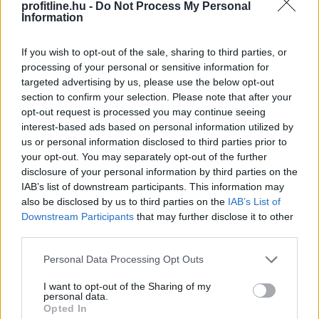
profitline.hu -
Do Not Process My Personal
Information
A 2026-os nyár második hőkupolája ismét jelentősen
növelte a klímák használatát. A hűtés helyszínenként
If you wish to opt-out of the sale, sharing to third parties, or
átlagosan napi 4,29 kWh energiát igényelt a Daikin
processing of your personal or sensitive information for
targeted advertising by us, please use the below opt-out
klímákat és hőszivattyúkat vezérlő Onecta alkalmazás
section to confirm your selection. Please note that after your
anonim, országos használati adatai szerint.
opt-out request is processed you may continue seeing
interest-based ads based on personal information utilized by
2026. 08. 07. 01:00
us or personal information disclosed to third parties prior to
Megosztás:
your opt-out. You may separately opt-out of the further
disclosure of your personal information by third parties on the
TOVÁBB
IAB’s list of downstream participants. This information may
also be disclosed by us to third parties on the
IAB’s List of
Downstream Participants
that may further disclose it to other
Elmaradt a várakozásoktól az
ipar júniusi
third parties.
teljesítménye
Please note that this website/app uses one or more Google
Personal Data Processing Opt Outs
Az ipari termelés júniusi mutatói elmaradtak a
services and may gather and store information including but
várakozásoktót, már az előzetes GDP-adatok is sejteni
not limited to your visit or usage behaviour. You may click to
I want to opt-out of the Sharing of my
personal data.
engedték, hogy a fél év utolsó hónapja nem volt erős -
grant or deny consent to Google and its third-party tags to
Opted In
use your data for below specified purposes in below Google
állapították meg az MTI-nek nyilatkozó elemzők. A