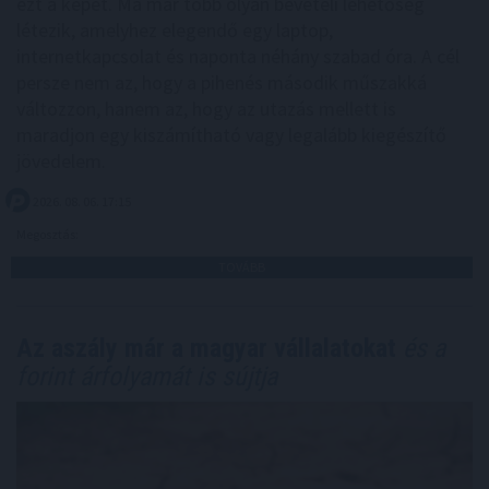
ezt a képet. Ma már több olyan bevételi lehetőség
létezik, amelyhez elegendő egy laptop,
internetkapcsolat és naponta néhány szabad óra. A cél
persze nem az, hogy a pihenés második műszakká
változzon, hanem az, hogy az utazás mellett is
maradjon egy kiszámítható vagy legalább kiegészítő
jövedelem.
2026. 08. 06. 17:15
Megosztás:
TOVÁBB
Az aszály már a magyar vállalatokat
és a
forint árfolyamát is sújtja