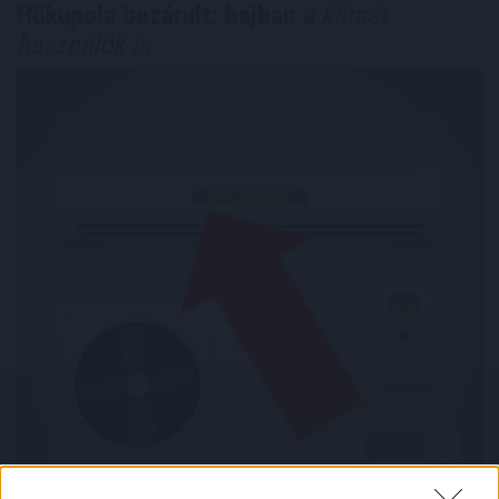
Hőkupola bezárult: bajban
a klímát
használók is