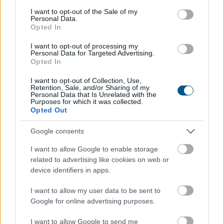
consent section.
kilátások továbbra is bizonytalanok alapvetően a
I want to opt-out of the Sale of my
Personal Data.
külpiaci feltételek miatt, de majdnem biztos, hogy a
Opted In
magyar ipar túllépett az évekig húzódó recesszión.
I want to opt-out of processing my
Personal Data for Targeted Advertising.
2026. 08. 07. 00:05
Opted In
Megosztás:
I want to opt-out of Collection, Use,
TOVÁBB
Retention, Sale, and/or Sharing of my
Personal Data that Is Unrelated with the
Purposes for which it was collected.
Opted Out
A magyar vegyipar csaknem 200
Google consents
megawattal
csökkentette
energiafelhasználását
I want to allow Google to enable storage
related to advertising like cookies on web or
device identifiers in apps.
I want to allow my user data to be sent to
Google for online advertising purposes.
I want to allow Google to send me