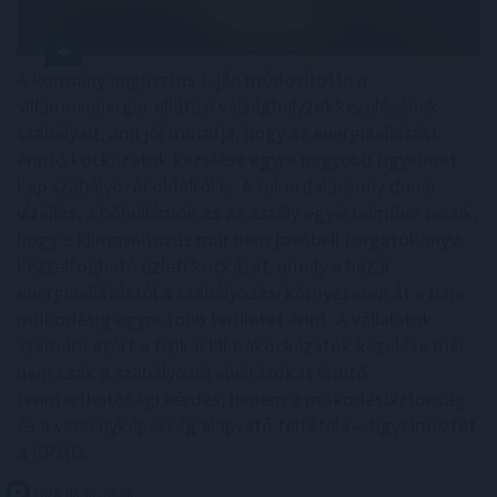
A kormány augusztus 1-jén módosította a
villamosenergia-ellátási válsághelyzet kezelésének
szabályait, ami jól mutatja, hogy az energiaellátást
érintő kockázatok kezelése egyre nagyobb figyelmet
kap szabályozói oldalról is. A rekordalacsony dunai
vízállás, a hőhullámok és az aszály egyértelművé teszik,
hogy a klímaváltozás már nem jövőbeli forgatókönyv:
kézzelfogható üzleti kockázat, amely a hazai
energiaellátástól a szabályozási környezeten át a napi
működésig egyre több területet érint. A vállalatok
számára ezért a fizikai klímakockázatok kezelése már
nem csak a szabályozói elvárásokat érintő
fenntarthatósági kérdés, hanem a működésbiztonság
és a versenyképesség alapvető feltétele – figyelmeztet
a KPMG.
2026. 08. 07. 03:00