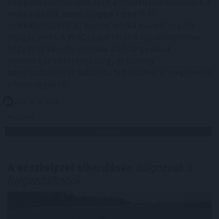
eddiginél átláthatóbbá teszi a vállalati javadalmazást: a
munkavállalók ezentúl joggal kérhetik ki
munkáltatójuktól az azonos értékű munkát végzők
átlagos bérét. A WHC szakértői arra figyelmeztetnek,
hogy az új irányelv nemcsak a bértárgyalások
dinamikáját változtatja meg, de komoly
adminisztrációs és kulturális felkészülést is megkövetel
a hazai cégektől.
2026. 08. 06. 22:00
Megosztás:
TOVÁBB
A vészhelyzet elkerülésén
dolgoznak a
halgazdálkodók