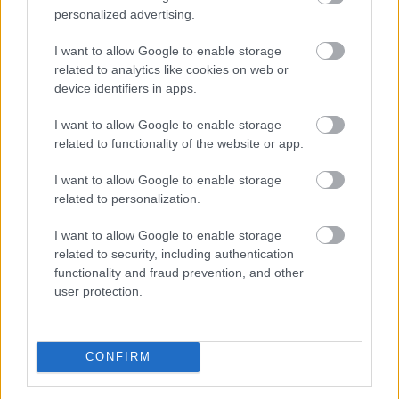
personalized advertising.
I want to allow Google to enable storage
related to analytics like cookies on web or
device identifiers in apps.
I want to allow Google to enable storage
A Magyar Vegyipari Szövetség (MAVESZ) tagvállalatai
related to functionality of the website or app.
csaknem 200 megawattal (MW) csökkentették
I want to allow Google to enable storage
villamosenergia-felhasználásukat és jelentősen
related to personalization.
visszafogták vízfelhasználásukat is a tagoktól
beérkezett információk alapján, ez a felhasználás-
I want to allow Google to enable storage
csökkentés az országosan elért eredmények mintegy
related to security, including authentication
25 százalékát teszi ki - közölte a szervezet csütörtökön
functionality and fraud prevention, and other
user protection.
az MTI-vel.
2026. 08. 06. 23:00
Megosztás:
CONFIRM
TOVÁBB