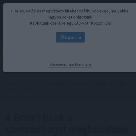
Hiteles, valós és megbízható híreket szállítunk Neked, melyekkel
nagyon sokat dolgozunk.
Kaphatunk cserébe egy LÁJK-ot? Köszönjük!
Lájkolom
Menü
Köszönöm, már like-oltam
Kezdőoldal
//
Hírek
// A Gránit Bank a szektorátlagot meghaladóan
a növekedett 2024-ben
A Gránit Bank a
szektorátlagot meghaladóan