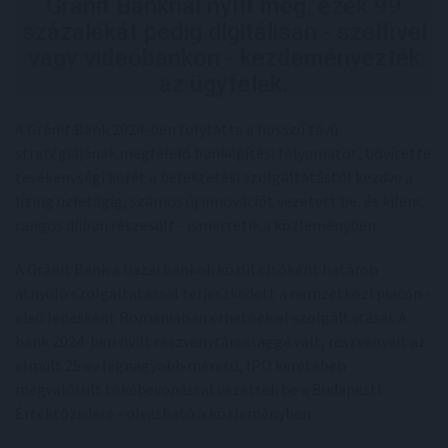
Gránit Banknál nyílt meg, ezek 99
százalékát pedig digitálisan - szelfivel
vagy videóbankon - kezdeményezték
az ügyfelek.
A Gránit Bank 2024-ben folytatta a hosszú távú
stratégiájának megfelelő banképítési folyamatot, bővítette
tevékenységi körét a befektetési szolgáltatástól kezdve a
lízing üzletágig, számos új innovációt vezetett be, és kilenc
rangos díjban részesült - ismertetik a közleményben.
A Gránit Bank a hazai bankok közül elsőként határon
átnyúló szolgáltatással terjeszkedett a nemzetközi piacon -
első lépésként Romániában érhetőek el szolgáltatásai. A
bank 2024-ben nyílt részvénytársasággá vált, részvényeit az
elmúlt 25 év legnagyobb méretű, IPO keretében
megvalósult tőkebevonással vezették be a Budapesti
Értéktőzsdére - olvasható a közleményben.