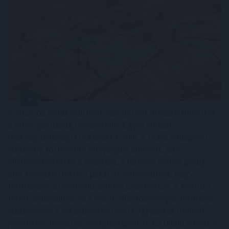
A 2026-os rendkívüli nyári aszály már messze túlmutat
a mezőgazdaság problémáin. Egyre inkább
makrogazdasági kockázattá válik. A Duna budapesti
vízszintje történelmi mélységbe süllyedt, ami
ellehetetlenítette a hajózást, a hűtővíz hiánya pedig
arra kényszerítette a paksi atomerőművet, hogy
termelését a minimális szintre csökkentse. A közútra
terelt áruszállítás és a hazai villamosenergia-termelés
visszaesése a rekordközeli nyári fogyasztás mellett
jelentősen növeli az energiaimportot. Ez újabb inflációs