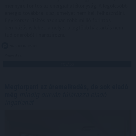
mennyire fontos az energiahatékonyság. A legolcsóbb
energia továbbra is az, amelyet nem kell felhasználni.
Egy korszerűsítés azonban több millió forintos
beruházás is lehet, amelyet a legtöbb háztartás nem
tud önerőből finanszírozni.
2026. 08. 07. 05:00
Megosztás:
TOVÁBB
Megtorpant az áremelkedés, de sok eladó
még
mindig durván túlárazza eladó
ingatlanát