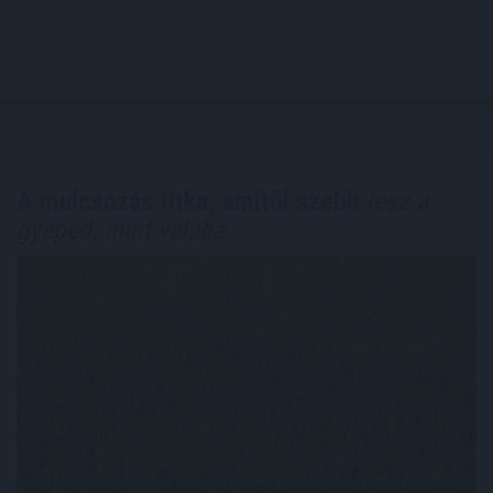
A mulcsozás titka, amitől szebb
lesz a
gyeped, mint valaha