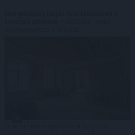
Energiaválság idején felértékelődnek a
korszerű otthonok
– mutatjuk, miből
finanszírozható a felújítás
Az elmúlt napok energiaellátással kapcsolatos
eseményei ismét ráirányították a figyelmet arra,