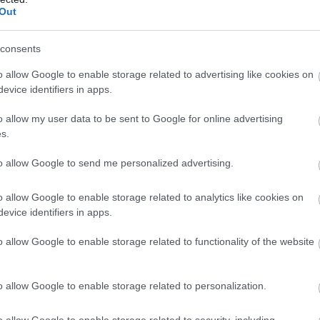
Out
ek a korszerű otthonok
– mutatjuk, miből
consents
o allow Google to enable storage related to advertising like cookies on
apok energiaellátással kapcsolatos eseményei ismét
evice identifiers in apps.
ták a figyelmet arra, mennyire fontos az
konyság. A legolcsóbb energia továbbra is az,
o allow my user data to be sent to Google for online advertising
 kell felhasználni. Egy korszerűsítés azonban több
s.
tos beruházás is lehet, amelyet a legtöbb háztartás
to allow Google to send me personalized advertising.
rőből finanszírozni.
5:00
Megosztás:
TOVÁBB
o allow Google to enable storage related to analytics like cookies on
evice identifiers in apps.
o allow Google to enable storage related to functionality of the website
k eladó még
mindig durván túlárazza
o allow Google to enable storage related to personalization.
ére, hogy az idei év második negyedévében
az ingatlanárak, az eladók egy része továbbra is a
o allow Google to enable storage related to security, including