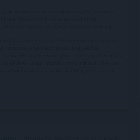
egy 50 kilométeren használatban lévő, 600 milliméter
 kapacitáson működik, és az azon szállított
z ellátásbiztonságot veszélyeztető nyomáscsökkenés.
omán hálózatüzemeltető a 150 millió eurós beruházással
n a szakaszon, ami lehetővé teszi, hogy a BRUA
3 milliárd köbméteres forgalom - több fejlesztési lépést
n, és a Fekete-tengeri gázkitermelés indulását követően
övekvő mennyiségű gáz szállítására Magyarország felé.
roham -
mennyibe kerülnek most a kiadó