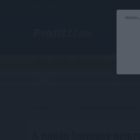
2026. augusztus 7., péntek - Ibolya
Hiteles
Hírek
Tőzsde
Kriptovaluta
Stabilcoin
Kezdőoldal
//
Hírek
// A román kormány nemzeti jelentős
A román kormány nemzet