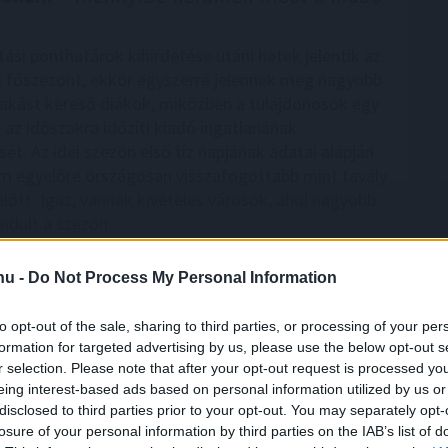
tási ponthatárok kihirdetése utáni hetek jelentik az
ci főszezont, ekkor egyszerre jelennek meg nagyobb
akást kereső diákok, miközben a tulajdonosok egy
e az időszakra időzíti kiadó ingatlanának
ét. Az idei szezon első tíz napjának adatai alapján
am egyelőre országosan visszafogottabb mint tavaly
előtt. Igaz, vannak kivételes városok, ahol nagyobb
indult a szezon.
8:00
Megosztás:
TOVÁBB
.hu -
Do Not Process My Personal Information
to opt-out of the sale, sharing to third parties, or processing of your per
zefogására
az energiakrízis kezelésére
formation for targeted advertising by us, please use the below opt-out s
r selection. Please note that after your opt-out request is processed y
Magyar Energiamentő Vállalkozások Közössége
eing interest-based ads based on personal information utilized by us or
ynek célja, hogy a hazai KKV-k is aktív szereplőivé
disclosed to third parties prior to your opt-out. You may separately opt-
 az energiakrízis kezelésének.
losure of your personal information by third parties on the IAB’s list of