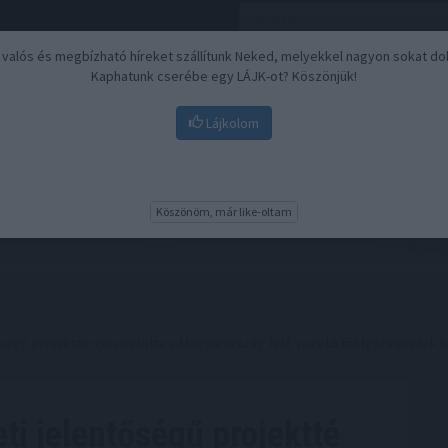
, valós és megbízható híreket szállítunk Neked, melyekkel nagyon sokat do
Kaphatunk cserébe egy LÁJK-ot? Köszönjük!
Lájkolom
Nyugdíj
Biztosítási befektetések
BU
Köszönöm, már like-oltam
égű projektté nyilvánította a Magyarország felé vezető földgázvezeték 
i jelentőségű projektté