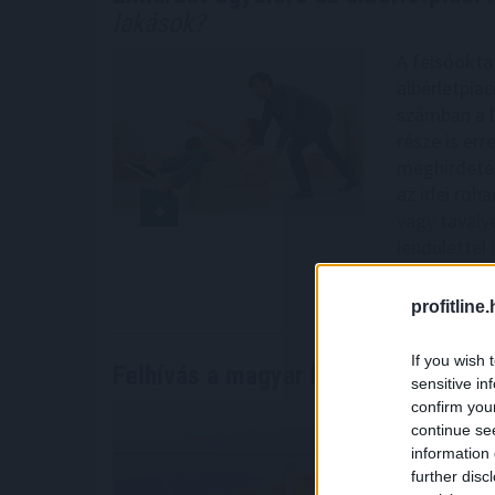
lakások?
A felsőokta
albérletpia
számban a l
része is err
meghirdetés
az idei roh
vagy tavaly
lendülettel 
2026. 08. 07. 0
profitline
If you wish 
Felhívás a magyar kkv-szektor öss
sensitive in
confirm you
Elindult a 
continue se
(MEVA), amel
information 
válhassanak
further disc