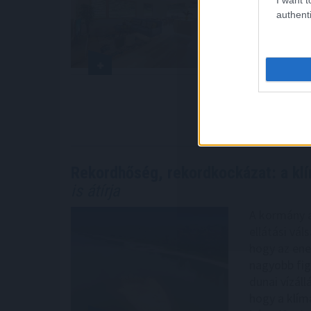
korábbi piac
authenti
meghatározá
következtéb
olykor a 15–
megnehezíth
az értékesít
2026. 08. 07. 0
Rekordhőség, rekordkockázat: a kl
is átírja
A kormány a
ellátási vál
hogy az ene
nagyobb fig
dunai vízáll
hogy a klím