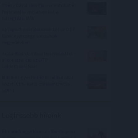
Vitézy Dávid: lassítja a vonatokat és
festéssel is védi a síneket a
hőségtől a MÁV
Elmaradt a várakozásoktól az OTP
Bank nyeresége a második
negyedévben
Te döntöd el, mikor használod fel –
új konstrukció az OTP
Lakástakaréknál
Minden egyes hét Paks nélkül akár
közel 0,1%-kal is csökkentheti a
GDP-t
Legfrissebb híreink
Elmaradt egyelőre az albérletpiaci
roham - mennyibe kerülnek most a