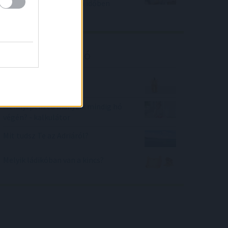
milliókat nyerhetsz, ha időben
lépsz!
Kalkulátor ajánló
Fröccs kvíz
Mennyi pénzed hiányzik mindig hó
végén? - kalkulátor
Mit tudsz Te az Adriáról?
Melyik ládikóban van a kincs?