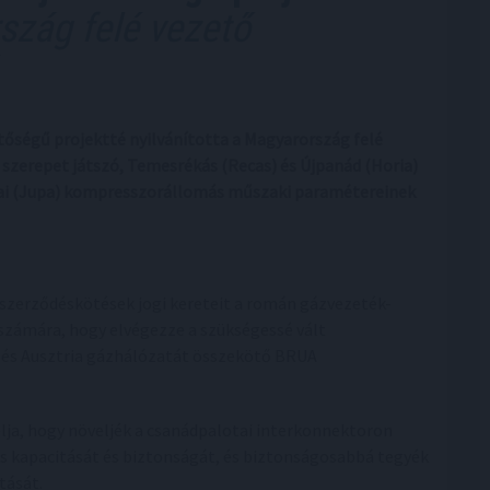
zág felé vezető
őségű projektté nyilvánította a Magyarország felé
 szerepet játszó, Temesrékás (Recas) és Újpanád (Horia)
pai (Jupa) kompresszorállomás műszaki paramétereinek
 szerződéskötések jogi kereteit a román gázvezeték-
 számára, hogy elvégezze a szükségessé vált
g és Ausztria gázhálózatát összekötő BRUA
lja, hogy növeljék a csanádpalotai interkonnektoron
ás kapacitását és biztonságát, és biztonságosabbá tegyék
tását.