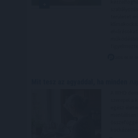
kézzelfogha
szabályozás
területet ér
klímakockáz
elvárásokat
működésbizt
figyelmezt
2026. 08. 07. 0
Mit tesz az agyaddal, ha minden
nap
A WHO demen
szerepel a 
egész életen
mentálisan 
összefüggés
kockázatáva