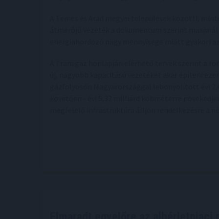
A Temes és Arad megyei települések közötti, mint
átmérőjű vezeték a dokumentum szerint maximális
energiahordozó nagy mennyisége miatt gyakori a
A Transgaz honlapján elérhető tervek szerint a r
új, nagyobb kapacitású vezetéket akar építeni eze
gázfolyosón Magyarországgal lebonyolított évi 2,6
követően - évi 5,32 milliárd köbméterre növekedje
megfelelő infrastruktúra álljon rendelkezésre a n
Elmaradt egyelőre az albérletpiaci 