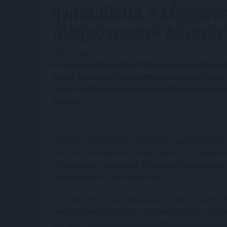
nyilvánította
a Magyarors
földgázvezeték bővítésé
2025. 09. 18. 23:30
A román kormány csütörtöki ülésén nemzeti jelent
vezető és a nyugati országrész ellátásában fontos
közötti új földgázvezeték megépítését és a zsup
javítását.
A döntés megteremti a szükséges kisajátítások és
hálózatot üzemeltető állami vállalat, a Transgaz
fejlesztéseket a Bulgária, Románia, Magyarorszá
földgázfolyosó ezen szakaszán.
A kormányhatározat indoklása szerint a projekt cé
keresztül Magyarországra irányuló földgázszállít
a nyugat-romániai fogyasztók folyamatos gázellá