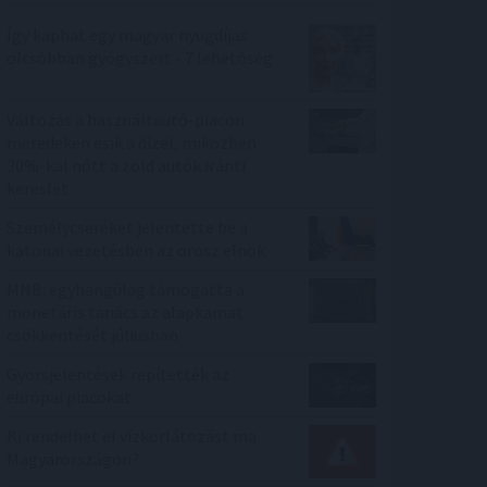
Így kaphat egy magyar nyugdíjas
olcsóbban gyógyszert - 7 lehetőség
Változás a használtautó-piacon:
meredeken esik a dízel, miközben
30%-kal nőtt a zöld autók iránti
kereslet
Személycseréket jelentette be a
katonai vezetésben az orosz elnök
MNB: egyhangúlag támogatta a
monetáris tanács az alapkamat
csökkentését júliusban
Gyorsjelentések repítették az
európai piacokat
Ki rendelhet el vízkorlátozást ma
Magyarországon?