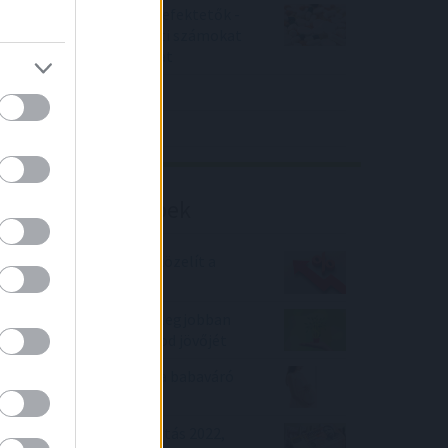
Örülhetnek a Richter befektetők -
piaci konszenzus feletti számokat
közölt a tőzsdei vállalat
4IG elemzés
Richter elemzés
Befektetési tippek
Félelmetes! 10%-hoz közelít a
lakáshitelek kamata
2 befektetés, amivel a legjobban
biztosíthatod a családod jövőjét
Egyre többen igénylik a babaváró
hitelt
Lakásfelújítási támogatás 2022,