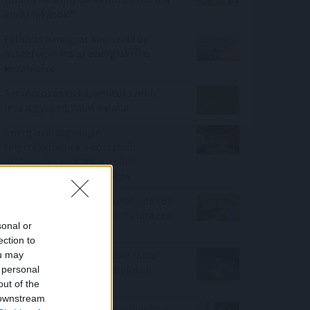
kiadó lakások?
Felhívás a magyar kkv-szektor
összefogására az energiakrízis
kezelésére
A mulcsozás titka, amitől szebb
lesz a gyeped, mint valaha
Energiaválság idején
felértékelődnek a korszerű
otthonok – mutatjuk, miből
finanszírozható a felújítás
Megtorpant az áremelkedés, de sok
eladó még mindig durván túlárazza
sonal or
eladó ingatlanát
ection to
Rekordhőség, rekordkockázat: a
ou may
klímaváltozás már a vállalatok
 personal
működését is átírja
out of the
 downstream
Mit tesz az agyaddal, ha minden nap