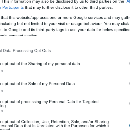
. This information may also be disclosed by us to third parties on the
IA
Participants
that may further disclose it to other third parties.
 that this website/app uses one or more Google services and may gath
7:00
Megosztás:
TOVÁBB
including but not limited to your visit or usage behaviour. You may click 
 to Google and its third-party tags to use your data for below specifi
ogle consent section.
z a gyeped, mint valaha
író mikro-nyírása: A robot nem hetente egyszer
l Data Processing Opt Outs
 pázsitot, hanem naponta vagy kétnaponta végighalad
o opt-out of the Sharing of my personal data.
zén. Nem centimétereket vág, hanem csupán 1-2
In
csippent le a fűszálak végéből. Mivel a levágott
ikroszkopikus méretűek, nem maradnak a fűszálak
o opt-out of the Sale of my Personal Data.
nnal lehullanak a fűszálak közé, közvetlenül a talaj
In
Mivel szinte teljes egészében vízből és szerves
lnak, napokon - sőt, a meleg nyári napokon órákon -
to opt-out of processing my Personal Data for Targeted
sen elbomlanak és nyomtalanul eltűnnek.
ing.
In
6:00
Megosztás:
TOVÁBB
o opt-out of Collection, Use, Retention, Sale, and/or Sharing
ersonal Data that Is Unrelated with the Purposes for which it
lected.