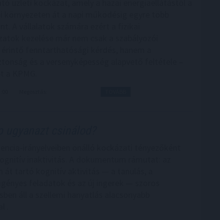
tó üzleti kockázat, amely a hazai energiaellátástól a
i környezeten át a napi működésig egyre több
int. A vállalatok számára ezért a fizikai
atok kezelése már nem csak a szabályozói
 érintő fenntarthatósági kérdés, hanem a
onság és a versenyképesség alapvető feltétele –
et a KPMG.
3:00
Megosztás:
TOVÁBB
 ugyanazt csinálod?
cia-irányelveiben önálló kockázati tényezőként
kognitív inaktivitás. A dokumentum rámutat: az
 át tartó kognitív aktivitás — a tanulás, a
igényes feladatok és az új ingerek — szoros
ben áll a szellemi hanyatlás alacsonyabb
l .