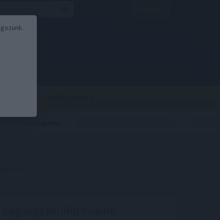
Belépés
lgozunk.
BOR
BIRS
Kalkulátorok
bővítésé
Legnépszerűbb híreink