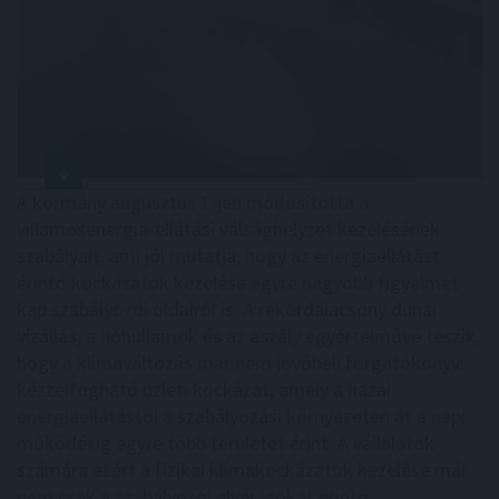
A kormány augusztus 1-jén módosította a
villamosenergia-ellátási válsághelyzet kezelésének
szabályait, ami jól mutatja, hogy az energiaellátást
érintő kockázatok kezelése egyre nagyobb figyelmet
kap szabályozói oldalról is. A rekordalacsony dunai
vízállás, a hőhullámok és az aszály egyértelművé teszik,
hogy a klímaváltozás már nem jövőbeli forgatókönyv:
kézzelfogható üzleti kockázat, amely a hazai
energiaellátástól a szabályozási környezeten át a napi
működésig egyre több területet érint. A vállalatok
számára ezért a fizikai klímakockázatok kezelése már
nem csak a szabályozói elvárásokat érintő