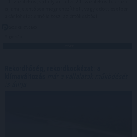
10 százalékos, sőt olykor a 15–20 százalékos túlárazás
is, ami jelentősen megnehezítheti, vagy adott esetben
akár lehetetlenné is teszi az értékesítést.
2026. 08. 07. 04:00
Megosztás:
TOVÁBB
Rekordhőség, rekordkockázat: a
klímaváltozás
már a vállalatok működését
is átírja