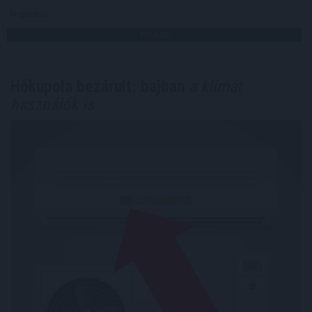
Megosztás:
TOVÁBB
Hőkupola bezárult: bajban
a klímát
használók is