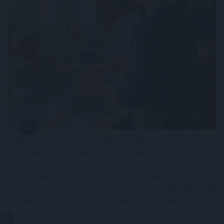
A WHO demencia-irányelveiben önálló kockázati
tényezőként szerepel a kognitív inaktivitás. A
dokumentum rámutat: az egész életen át tartó
kognitív aktivitás — a tanulás, a mentálisan igényes
feladatok és az új ingerek — szoros összefüggésben áll
a szellemi hanyatlás alacsonyabb kockázatával .
2026. 08. 07. 02:00