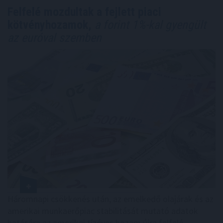
Felfelé mozdultak a fejlett piaci
kötvényhozamok,
a forint 1%-kal gyengült
az euróval szemben
Háromnapi csökkenés után, az emelkedő olajárak és az
amerikai munkaerőpiac stabilitását mutató adatok
hatására az amerikai tízéves hozam újra felfelé