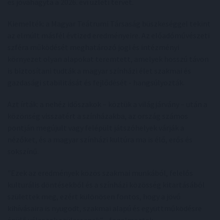
és jóváhagyta a 2026. évi üzleti tervet.
Kiemelték: a Magyar Teátrumi Társaság büszkeséggel tekint
az elmúlt másfél évtized eredményeire. Az előadóművészeti
szféra működését meghatározó jogi és intézményi
környezet olyan alapokat teremtett, amelyek hosszú távon
is biztosítani tudták a magyar színházi élet szakmai és
gazdasági stabilitását és fejlődését - hangsúlyozták.
Azt írták: a nehéz időszakok – köztük a világjárvány – után a
közönség visszatért a színházakba, az ország számos
pontján megújult vagy felépült játszóhelyek várják a
nézőket, és a magyar színházi kultúra ma is élő, erős és
sokszínű.
"Ezek az eredmények közös szakmai munkából, felelős
kulturális döntésekből és a színházi közösség kitartásából
születtek meg, ezért különösen fontos, hogy a jövő
kihívásaira is nyugodt, szakmai alapú és együttműködésre