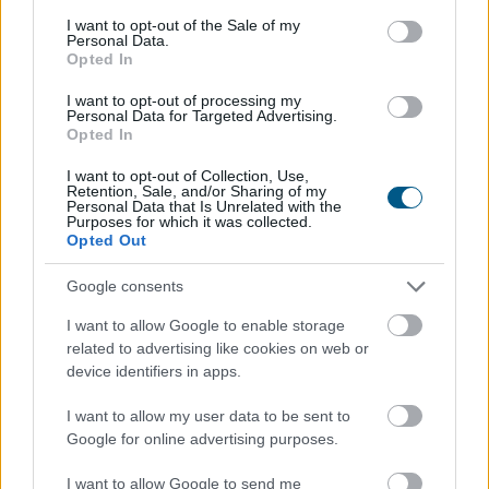
consent section.
I want to opt-out of the Sale of my
Personal Data.
Opted In
A felsőoktatási ponthatárok kihirdetése utáni hetek
jelentik az albérletpiaci főszezont, ekkor egyszerre
I want to opt-out of processing my
Personal Data for Targeted Advertising.
jelennek meg nagyobb számban a lakást kereső diákok,
Opted In
miközben a tulajdonosok egy része is erre az időszakra
időzíti kiadó ingatlanának meghirdetését. Az idei
I want to opt-out of Collection, Use,
Retention, Sale, and/or Sharing of my
szezon első tíz napjának adatai alapján az idei roham
Personal Data that Is Unrelated with the
Purposes for which it was collected.
egyelőre országosan visszafogottabb mint tavaly vagy
Opted Out
tavalyelőtt. Igaz, vannak kivételes városok, ahol
nagyobb lendülettel indult a szezon.
Google consents
2026. 08. 07. 08:00
I want to allow Google to enable storage
related to advertising like cookies on web or
Megosztás:
device identifiers in apps.
TOVÁBB
I want to allow my user data to be sent to
Google for online advertising purposes.
Felhívás a magyar kkv-szektor
I want to allow Google to send me