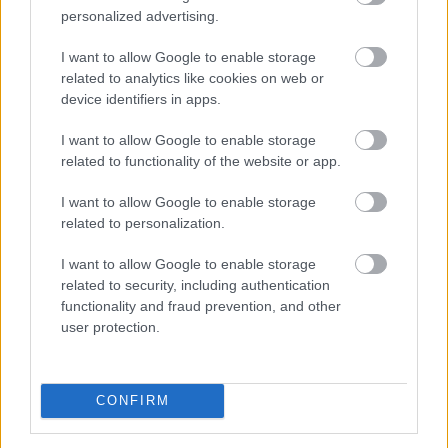
összefogására
az energiakrízis kezelésére
personalized advertising.
I want to allow Google to enable storage
related to analytics like cookies on web or
device identifiers in apps.
I want to allow Google to enable storage
related to functionality of the website or app.
I want to allow Google to enable storage
related to personalization.
I want to allow Google to enable storage
related to security, including authentication
functionality and fraud prevention, and other
Elindult a Magyar Energiamentő Vállalkozások
user protection.
Közössége (MEVA), amelynek célja, hogy a hazai KKV-k
is aktív szereplőivé válhassanak az energiakrízis
kezelésének.
CONFIRM