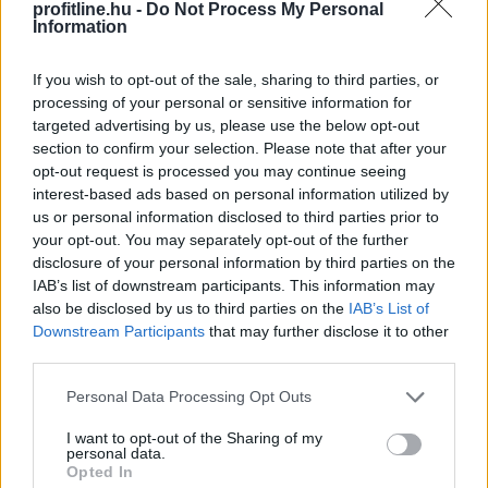
profitline.hu -
Do Not Process My Personal
Information
2026. 08. 07. 09:00
Megosztás:
If you wish to opt-out of the sale, sharing to third parties, or
TOVÁBB
processing of your personal or sensitive information for
targeted advertising by us, please use the below opt-out
section to confirm your selection. Please note that after your
Elmaradt egyelőre az albérletpiaci roham -
opt-out request is processed you may continue seeing
interest-based ads based on personal information utilized by
mennyibe kerülnek most a kiadó lakások?
us or personal information disclosed to third parties prior to
your opt-out. You may separately opt-out of the further
disclosure of your personal information by third parties on the
IAB’s list of downstream participants. This information may
also be disclosed by us to third parties on the
IAB’s List of
Downstream Participants
that may further disclose it to other
third parties.
Please note that this website/app uses one or more Google
Personal Data Processing Opt Outs
services and may gather and store information including but
not limited to your visit or usage behaviour. You may click to
I want to opt-out of the Sharing of my
personal data.
grant or deny consent to Google and its third-party tags to
Opted In
use your data for below specified purposes in below Google