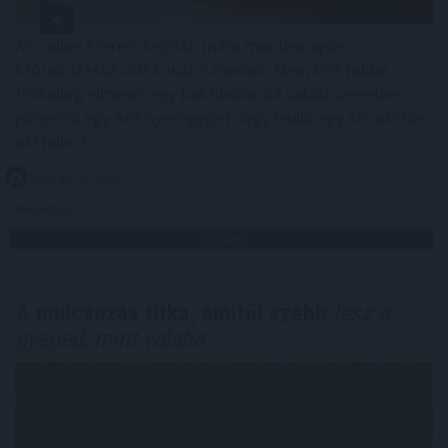
Az online szerencsejáték mára mindennapos
szórakozássá vált sokak számára. Nem kell többé
fizikailag elmenni egy kaszinóba, ha valaki szeretne
pörgetni egy-két nyerőgépet vagy leülni egy élő osztós
asztalhoz.
2026. 08. 07. 06:59
Megosztás:
TOVÁBB
A mulcsozás titka, amitől szebb
lesz a
gyeped, mint valaha