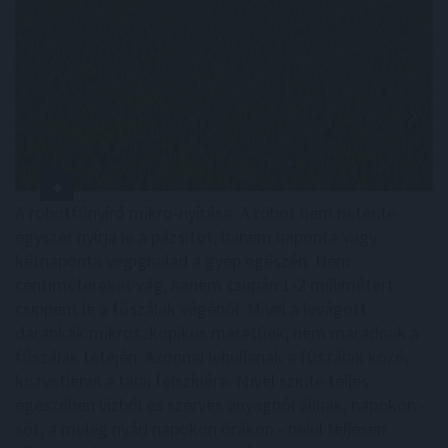
A robotfűnyíró mikro-nyírása: A robot nem hetente
egyszer nyírja le a pázsitot, hanem naponta vagy
kétnaponta végighalad a gyep egészén. Nem
centimétereket vág, hanem csupán 1-2 millimétert
csippent le a fűszálak végéből. Mivel a levágott
darabkák mikroszkopikus méretűek, nem maradnak a
fűszálak tetején. Azonnal lehullanak a fűszálak közé,
közvetlenül a talaj felszínére. Mivel szinte teljes
egészében vízből és szerves anyagból állnak, napokon -
sőt, a meleg nyári napokon órákon - belül teljesen