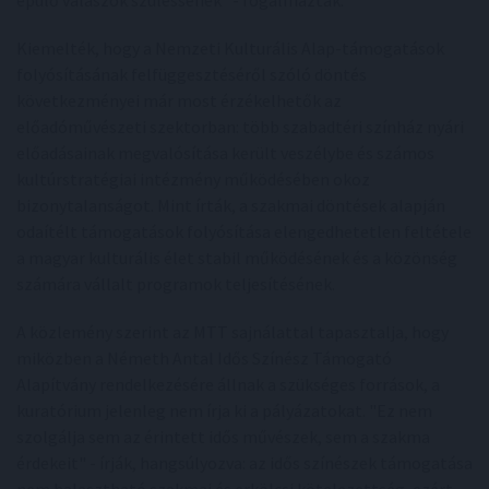
épülő válaszok szülessenek" - fogalmaztak.
Kiemelték, hogy a Nemzeti Kulturális Alap-támogatások
folyósításának felfüggesztéséről szóló döntés
következményei már most érzékelhetők az
előadóművészeti szektorban: több szabadtéri színház nyári
előadásainak megvalósítása került veszélybe és számos
kultúrstratégiai intézmény működésében okoz
bizonytalanságot. Mint írták, a szakmai döntések alapján
odaítélt támogatások folyósítása elengedhetetlen feltétele
a magyar kulturális élet stabil működésének és a közönség
számára vállalt programok teljesítésének.
A közlemény szerint az MTT sajnálattal tapasztalja, hogy
miközben a Németh Antal Idős Színész Támogató
Alapítvány rendelkezésére állnak a szükséges források, a
kuratórium jelenleg nem írja ki a pályázatokat. "Ez nem
szolgálja sem az érintett idős művészek, sem a szakma
érdekeit" - írják, hangsúlyozva: az idős színészek támogatása