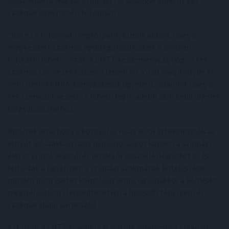
időszakban a Magyar Színházi Társasággal elindult egy
szakmai egyeztetési folyamat.
"Bár ez a folyamat megtorpant, bízunk abban, hogy a
megkezdett szakmai együttgondolkodást a jövőben
folytatni lehet" - írták. Az MTT kezdeményezi, hogy a két
szakmai szervezet közösen lépjen fel a már megítélt, de ki
nem fizetett NKA-támogatások ügyében, valamint hogy a
két szervezet vezetői a lehető legrövidebb időn belül üljenek
tárgyalóasztalhoz.
Kitértek arra, hogy a közgyűlés résztvevői áttekintették az
elmúlt időszakban nagy nyilvánosságot kapott, a színházi
életet érintő vezetői és rendezői visszaélési ügyeket is, és
felhívták a figyelmet: a színházi szakmának kötelessége
minden ilyen esetet komolyan venni, ugyanakkor a kérdéskör
megítélésében elengedhetetlen a higgadt, tényszerű és
szakmai alapú párbeszéd.
Azt írták: az MTT továbbra is nyitott valamennyi szakmai