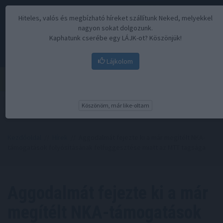
Hiteles, valós és megbízható híreket szállítunk Neked, melyekkel
nagyon sokat dolgozunk.
Kaphatunk cserébe egy LÁJK-ot? Köszönjük!
Lájkolom
Menü
Köszönöm, már like-oltam
Kezdőoldal
//
Hírek
// Aggodalmát fejezte ki a már megítélt NKA-
támogatások folyósításának felfüggesztése miatt az MTT tagsága
Aggodalmát fejezte ki a már
megítélt NKA-támogatások