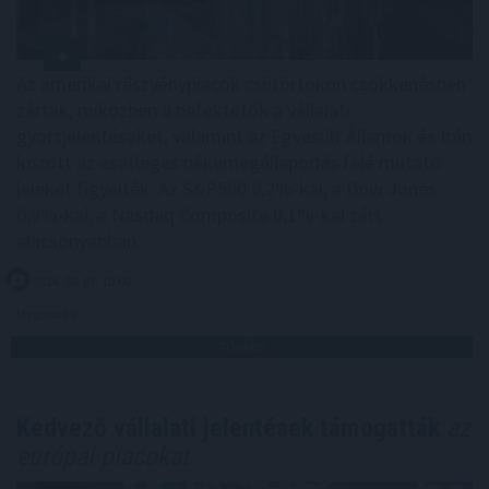
Az amerikai részvénypiacok csütörtökön csökkenésben
zártak, miközben a befektetők a vállalati
gyorsjelentéseket, valamint az Egyesült Államok és Irán
között az esetleges békemegállapodás felé mutató
jeleket figyelték. Az S&P500 0,2%-kal, a Dow Jones
0,9%-kal, a Nasdaq Composite 0,1%-kal zárt
alacsonyabban.
2026. 08. 07. 10:00
Megosztás:
TOVÁBB
Kedvező vállalati jelentések támogatták
az
európai piacokat