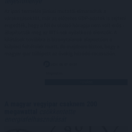
teljesítménye
Az ipari termelés júniusi mutatói elmaradtak a
várakozásoktót, már az előzetes GDP-adatok is sejteni
engedték, hogy a fél év utolsó hónapja nem volt erős -
állapították meg az MTI-nek nyilatkozó elemzők. A
kilátások továbbra is bizonytalanok alapvetően a
külpiaci feltételek miatt, de majdnem biztos, hogy a
magyar ipar túllépett az évekig húzódó recesszión.
2026. 08. 07. 00:05
Megosztás:
TOVÁBB
A magyar vegyipar csaknem 200
megawattal
csökkentette
energiafelhasználását