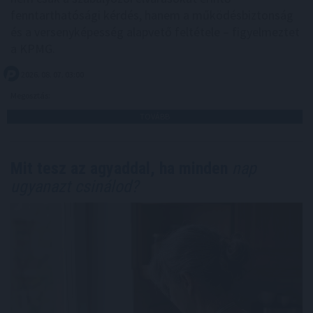
fenntarthatósági kérdés, hanem a működésbiztonság
és a versenyképesség alapvető feltétele – figyelmeztet
a KPMG.
2026. 08. 07. 03:00
Megosztás:
TOVÁBB
Mit tesz az agyaddal, ha minden
nap
ugyanazt csinálod?