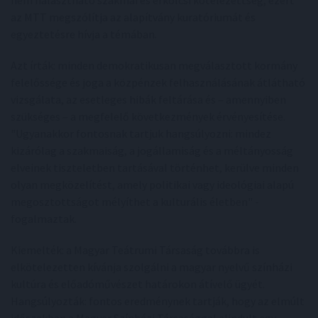
nem halasztható szakmai és erkölcsi kötelezettség, ezért
az MTT megszólítja az alapítvány kuratóriumát és
egyeztetésre hívja a témában.
Azt írták: minden demokratikusan megválasztott kormány
felelőssége és joga a közpénzek felhasználásának átlátható
vizsgálata, az esetleges hibák feltárása és – amennyiben
szükséges – a megfelelő következmények érvényesítése.
"Ugyanakkor fontosnak tartjuk hangsúlyozni: mindez
kizárólag a szakmaiság, a jogállamiság és a méltányosság
elveinek tiszteletben tartásával történhet, kerülve minden
olyan megközelítést, amely politikai vagy ideológiai alapú
megosztottságot mélyíthet a kulturális életben" -
fogalmaztak.
Kiemelték: a Magyar Teátrumi Társaság továbbra is
elkötelezetten kívánja szolgálni a magyar nyelvű színházi
kultúra és előadóművészet határokon átívelő ügyét.
Hangsúlyozták: fontos eredménynek tartják, hogy az elmúlt