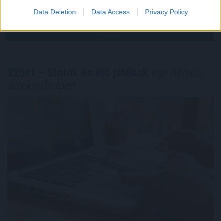
2026. 08. 07. 07:00
Data Deletion
Data Access
Privacy Policy
Megosztás:
TOVÁBB
22bet – Slotok és élő játékok
egy helyen,
áttekinthetően