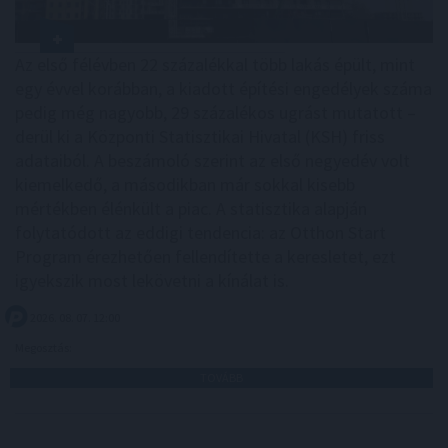
Az első félévben 22 százalékkal több lakás épült, mint
egy évvel korábban, a kiadott építési engedélyek száma
pedig még nagyobb, 29 százalékos ugrást mutatott –
derül ki a Központi Statisztikai Hivatal (KSH) friss
adataiból. A beszámoló szerint az első negyedév volt
kiemelkedő, a másodikban már sokkal kisebb
mértékben élénkült a piac. A statisztika alapján
folytatódott az eddigi tendencia: az Otthon Start
Program érezhetően fellendítette a keresletet, ezt
igyekszik most lekövetni a kínálat is.
2026. 08. 07. 12:00
Megosztás:
TOVÁBB