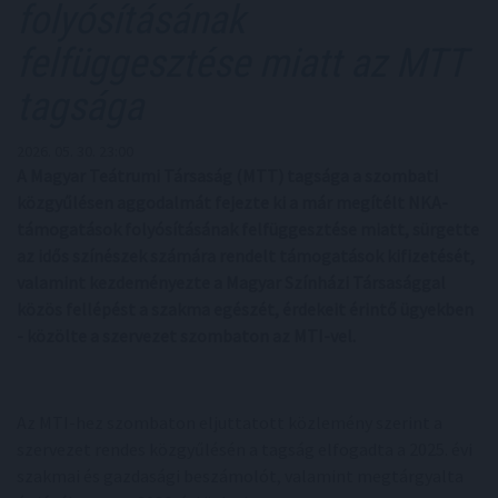
folyósításának
felfüggesztése miatt az MTT
tagsága
2026. 05. 30. 23:00
A Magyar Teátrumi Társaság (MTT) tagsága a szombati
közgyűlésen aggodalmát fejezte ki a már megítélt NKA-
támogatások folyósításának felfüggesztése miatt, sürgette
az idős színészek számára rendelt támogatások kifizetését,
valamint kezdeményezte a Magyar Színházi Társasággal
közös fellépést a szakma egészét, érdekeit érintő ügyekben
- közölte a szervezet szombaton az MTI-vel.
Az MTI-hez szombaton eljuttatott közlemény szerint a
szervezet rendes közgyűlésén a tagság elfogadta a 2025. évi
szakmai és gazdasági beszámolót, valamint megtárgyalta