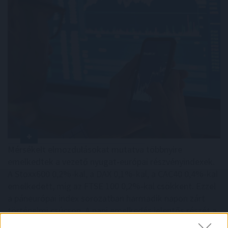
Mérsékelt elmozdulásokat mutatva többnyire
emelkedtek a vezető nyugat-európai részvényindexek.
A Stoxx600 0,2%-kal, a DAX 0,1%-kal, a CAC40 0,4%-kal
emelkedett, míg az FTSE 100 0,2%-kal csökkent. Ezzel
a páneurópai index sorozatban harmadik napon zárt
történelmi csúcson. A napi emelkedés jelentős részét a
vállalati eredmények hajtották.