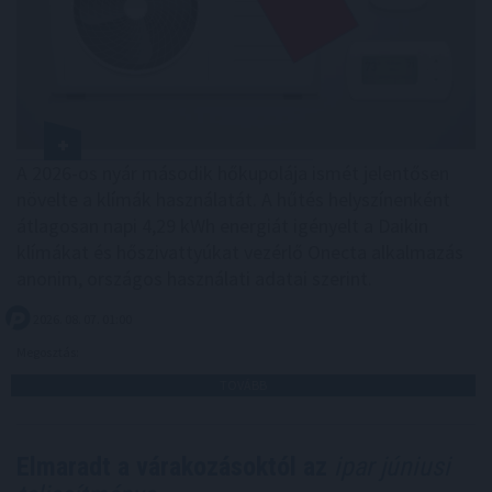
A 2026-os nyár második hőkupolája ismét jelentősen
növelte a klímák használatát. A hűtés helyszínenként
átlagosan napi 4,29 kWh energiát igényelt a Daikin
klímákat és hőszivattyúkat vezérlő Onecta alkalmazás
anonim, országos használati adatai szerint.
2026. 08. 07. 01:00
Megosztás:
TOVÁBB
Elmaradt a várakozásoktól az
ipar júniusi