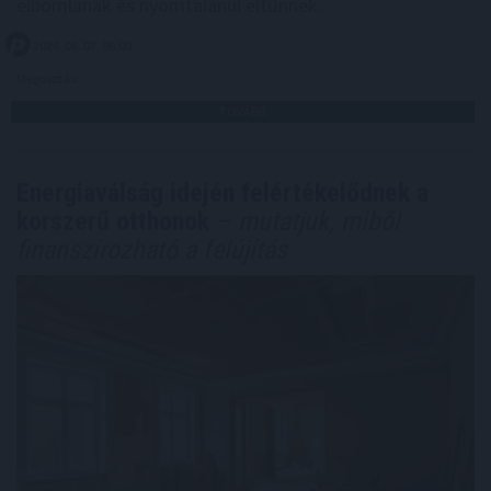
elbomlanak és nyomtalanul eltűnnek.
2026. 08. 07. 06:00
Megosztás:
TOVÁBB
Energiaválság idején felértékelődnek a
korszerű otthonok
– mutatjuk, miből
finanszírozható a felújítás