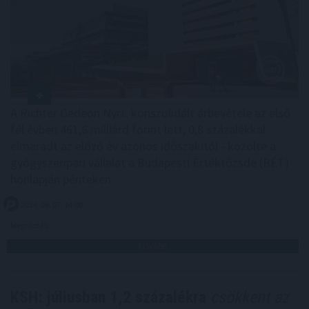
A Richter Gedeon Nyrt. konszolidált árbevétele az első
fél évben 461,6 milliárd forint lett, 0,8 százalékkal
elmaradt az előző év azonos időszakitól - közölte a
gyógyszeripari vállalat a Budapesti Értéktőzsde (BÉT)
honlapján pénteken.
2026. 08. 07. 14:00
Megosztás:
TOVÁBB
KSH: júliusban 1,2 százalékra
csökkent az