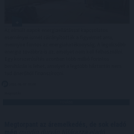
Az elmúlt napok energiaellátással kapcsolatos
eseményei ismét ráirányították a figyelmet arra,
mennyire fontos az energiahatékonyság. A legolcsóbb
energia továbbra is az, amelyet nem kell felhasználni.
Egy korszerűsítés azonban több millió forintos
beruházás is lehet, amelyet a legtöbb háztartás nem
tud önerőből finanszírozni.
2026. 08. 07. 05:00
Megosztás:
TOVÁBB
Megtorpant az áremelkedés, de sok eladó
még
mindig durván túlárazza eladó