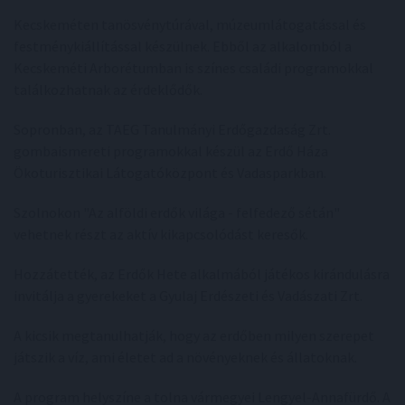
Kecskeméten tanösvénytúrával, múzeumlátogatással és
festménykiállítással készülnek. Ebből az alkalomból a
Kecskeméti Arborétumban is színes családi programokkal
találkozhatnak az érdeklődők.
Sopronban, az TAEG Tanulmányi Erdőgazdaság Zrt.
gombaismereti programokkal készül az Erdő Háza
Ökoturisztikai Látogatóközpont és Vadasparkban.
Szolnokon "Az alföldi erdők világa - felfedező sétán"
vehetnek részt az aktív kikapcsolódást keresők.
Hozzátették, az Erdők Hete alkalmából játékos kirándulásra
invitálja a gyerekeket a Gyulaj Erdészeti és Vadászati Zrt.
A kicsik megtanulhatják, hogy az erdőben milyen szerepet
játszik a víz, ami életet ad a növényeknek és állatoknak.
A program helyszíne a tolna vármegyei Lengyel-Annafürdő. A