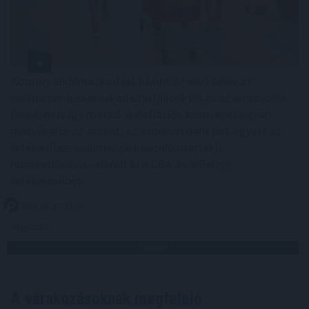
Komoly alkalmazkodást kívánt az első félév az
élelmiszer-kiskereskedelmi láncoktól és ez a második
félévben is így marad. A deflációs környezet ugyan
mérsékelte az árakat, ez azonban nem járt együtt az
értékesítési volumenek hasonló mértékű
növekedésével - derült ki a CBA és a Penny
értékeléséből.
2026. 08. 07. 16:00
Megosztás:
TOVÁBB
A várakozásoknak megfelelő