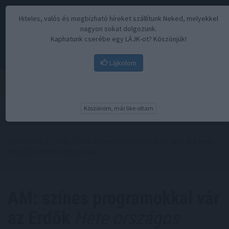
Hiteles, valós és megbízható híreket szállítunk Neked, melyekkel
nagyon sokat dolgozunk.
Kaphatunk cserébe egy LÁJK-ot? Köszönjük!
Lájkolom
Menü
Köszönöm, már like-oltam
Kezdőoldal
//
Hírek
// AM: színes programokkal vár az Erdők Hete
országos rendezvénysorozat
AM: színes programokkal vár
az Erdők
Hete országos