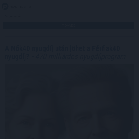
2026. 08. 08. 03:00
Megosztás:
TOVÁBB
A Nők40 nyugdíj után jöhet a Férfiak40
nyugdíj?
- 470 milliárdos nyugdíjprogram