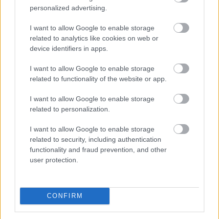
personalized advertising.
I want to allow Google to enable storage
related to analytics like cookies on web or
device identifiers in apps.
I want to allow Google to enable storage
related to functionality of the website or app.
I want to allow Google to enable storage
related to personalization.
Újabb akadályba ütközött az amerikai
I want to allow Google to enable storage
kriptoszabályozás: a Szenátus az augusztusi szünet
related to security, including authentication
előtt nem vitte szavazásra a CLARITY Actet, miközben
functionality and fraud prevention, and other
a JPMorgan arra figyelmeztet, hogy a jogszabály
user protection.
további csúszása komoly versenyelőnyt adhat a
hagyományos pénzügyi rendszernek. A tét nemcsak a
kriptovaluták szabályozási környezete, hanem a több
CONFIRM
ezermilliárd dollárosra növekedő tokenizációs piac