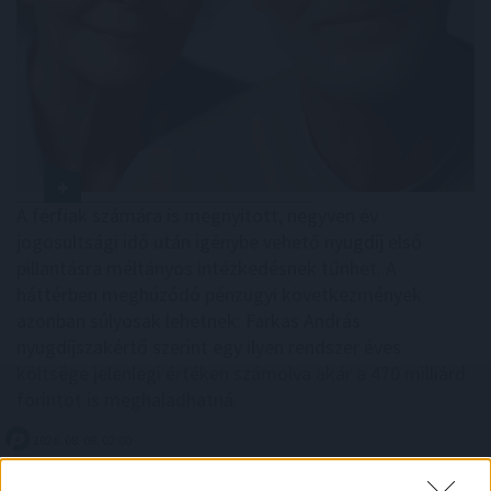
A férfiak számára is megnyitott, negyven év
jogosultsági idő után igénybe vehető nyugdíj első
pillantásra méltányos intézkedésnek tűnhet. A
háttérben meghúzódó pénzügyi következmények
azonban súlyosak lehetnek: Farkas András
nyugdíjszakértő szerint egy ilyen rendszer éves
költsége jelenlegi értéken számolva akár a 470 milliárd
forintot is meghaladhatná.
2026. 08. 08. 02:00
Megosztás: