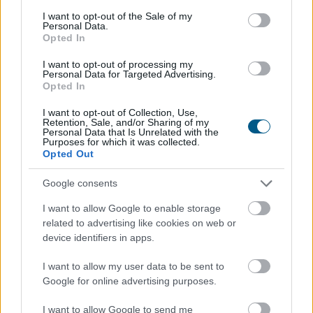
consent section.
I want to opt-out of the Sale of my
Personal Data.
Opted In
A sörhas elnevezés félrevezetőbb, mint gondolnánk.
Nem létezik olyan különleges biológiai kapcsoló, amely
I want to opt-out of processing my
Personal Data for Targeted Advertising.
felismeri a korsó sört, majd annak energiáját
Opted In
egyenesen a köldök köré csomagolja.
I want to opt-out of Collection, Use,
Retention, Sale, and/or Sharing of my
Personal Data that Is Unrelated with the
2026. 08. 08. 01:00
Purposes for which it was collected.
Opted Out
Megosztás:
TOVÁBB
Google consents
I want to allow Google to enable storage
related to advertising like cookies on web or
Félretette a Szenátus a CLARITY Actet, a
device identifiers in apps.
JPMorgan szerint
a Wall Street viheti el a
I want to allow my user data to be sent to
tokenizációs boomot
Google for online advertising purposes.
I want to allow Google to send me