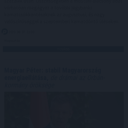
százalék után. Összességében a mostani alacsony adat
várhatóan megágyaz a további jegybanki
kamatcsökkentéseknek az augusztusi, és nagy
valószínűséggel a szeptemberi kamatdöntő üléseken.
2026. 08. 07. 22:00
Megosztás:
TOVÁBB
Magyar Péter: stabil Magyarország
energiaellátása,
de drámai az Orbán-
kormány öröksége