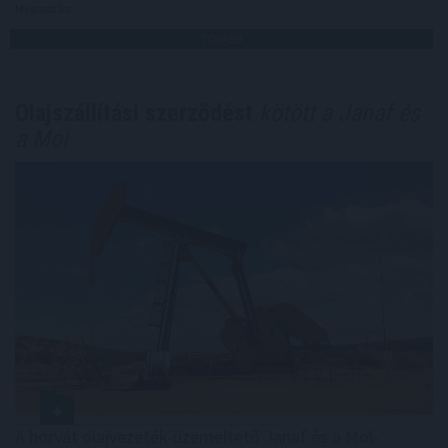
Megosztás:
TOVÁBB
Olajszállítási szerződést
kötött a Janaf és
a Mol
A horvát olajvezeték-üzemeltető Janaf és a Mol-