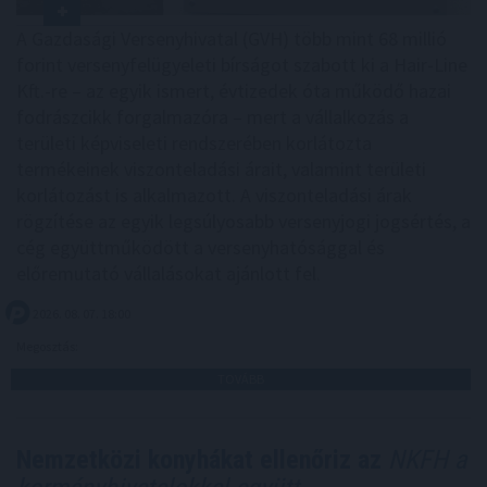
A Gazdasági Versenyhivatal (GVH) több mint 68 millió
forint versenyfelügyeleti bírságot szabott ki a Hair-Line
Kft.-re – az egyik ismert, évtizedek óta működő hazai
fodrászcikk forgalmazóra – mert a vállalkozás a
területi képviseleti rendszerében korlátozta
termékeinek viszonteladási árait, valamint területi
korlátozást is alkalmazott. A viszonteladási árak
rögzítése az egyik legsúlyosabb versenyjogi jogsértés, a
cég együttműködött a versenyhatósággal és
előremutató vállalásokat ajánlott fel.
2026. 08. 07. 18:00
Megosztás:
TOVÁBB
Nemzetközi konyhákat ellenőriz az
NKFH a