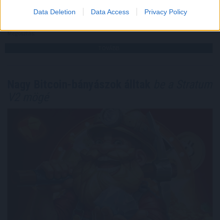
jövője is lehet.
Data Deletion
Data Access
Privacy Policy
2026. 08. 07. 23:59
Megosztás:
TOVÁBB
Nagy Bitcoin-bányászok álltak
be a Stratum
V2 mögé