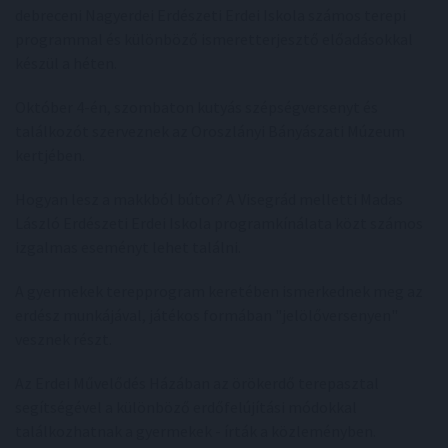
debreceni Nagyerdei Erdészeti Erdei Iskola számos terepi
programmal és különböző ismeretterjesztő előadásokkal
készül a héten.
Október 4-én, szombaton kutyás szépségversenyt és
találkozót szerveznek az Oroszlányi Bányászati Múzeum
kertjében.
Hogyan lesz a makkból bútor? A Visegrád melletti Madas
László Erdészeti Erdei Iskola programkínálata közt számos
izgalmas eseményt lehet találni.
A gyermekek terepprogram keretében ismerkednek meg az
erdész munkájával, játékos formában "jelölőversenyen"
vesznek részt.
Az Erdei Művelődés Házában az örökerdő terepasztal
segítségével a különböző erdőfelújítási módokkal
találkozhatnak a gyermekek - írták a közleményben.