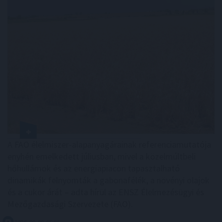
A FAO élelmiszer-alapanyagárainak referenciamutatója
enyhén emelkedett júliusban, mivel a közelmúltbeli
hőhullámok és az energiapiacon tapasztalható
dinamikák felnyomták a gabonafélék, a növényi olajok
és a cukor árát – adta hírül az ENSZ Élelmezésügyi és
Mezőgazdasági Szervezete (FAO).