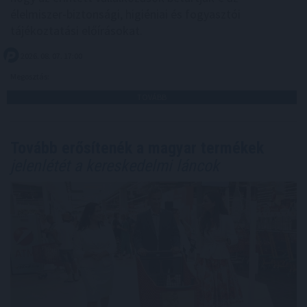
élelmiszer-biztonsági, higiéniai és fogyasztói
tájékoztatási előírásokat.
2026. 08. 07. 17:00
Megosztás:
TOVÁBB
Tovább erősítenék a magyar termékek
jelenlétét a kereskedelmi láncok