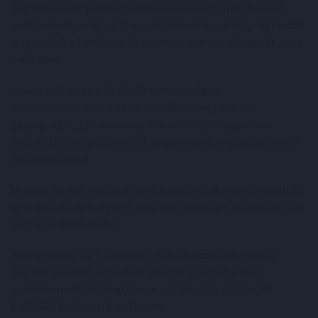
foglalkozások, játékos vetélkedők mellett erdei koncert,
sportverseny, erdei nyílt nap és különféle családi programok
is színesítik a kínálatot. Az esemény számos látogatót vonz
évről évre.
Ismertetik, hogy a 29. Erdők Hete országos
rendezvénysorozat a hazai erdőállomány páratlan
gazdagságát, társadalmi és a nemzeti zöldvagyonban
betöltött szerepét hivatott megismertetni a legszélesebb
nyilvánossággal.
Mindezt az erdőket legjobban ismerő, szakavatott vezetők,
az erdészek segítségével, akik napi munkájuk csodáit osztják
meg az érdeklődőkkel.
Részletezték, az Északerdő Zrt. Miskolcon erdei iskolai
foglalkozásokat, különféle interaktív bemutatókat,
gombaismereti túrákat szervez. A helyszín a "Csanyiki
Erdőház" Erdészeti Erdei Iskola.