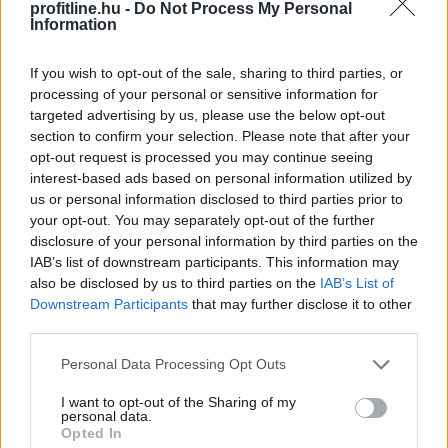
profitline.hu -
Do Not Process My Personal
TOVÁBB
Information
If you wish to opt-out of the sale, sharing to third parties, or
Tényleg nem a sörtől van
a sörhas? Akkor
processing of your personal or sensitive information for
mitől?
targeted advertising by us, please use the below opt-out
section to confirm your selection. Please note that after your
opt-out request is processed you may continue seeing
interest-based ads based on personal information utilized by
us or personal information disclosed to third parties prior to
your opt-out. You may separately opt-out of the further
disclosure of your personal information by third parties on the
IAB’s list of downstream participants. This information may
also be disclosed by us to third parties on the
IAB’s List of
Downstream Participants
that may further disclose it to other
third parties.
Please note that this website/app uses one or more Google
Personal Data Processing Opt Outs
services and may gather and store information including but
not limited to your visit or usage behaviour. You may click to
I want to opt-out of the Sharing of my
personal data.
grant or deny consent to Google and its third-party tags to
Opted In
use your data for below specified purposes in below Google