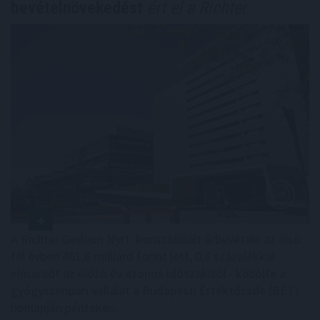
bevételnövekedést
ért el a Richter
A Richter Gedeon Nyrt. konszolidált árbevétele az első
fél évben 461,6 milliárd forint lett, 0,8 százalékkal
elmaradt az előző év azonos időszakitól - közölte a
gyógyszeripari vállalat a Budapesti Értéktőzsde (BÉT)
honlapján pénteken.