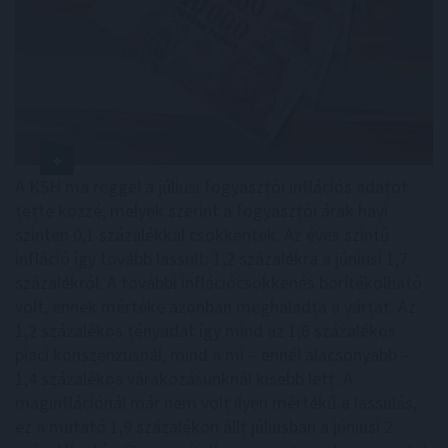
A KSH ma reggel a júliusi fogyasztói inflációs adatot
tette közzé, melyek szerint a fogyasztói árak havi
szinten 0,1 százalékkal csökkentek. Az éves szintű
infláció így tovább lassult: 1,2 százalékra a júniusi 1,7
százalékról. A további inflációcsökkenés borítékolható
volt, ennek mértéke azonban meghaladta a vártat. Az
1,2 százalékos tényadat így mind az 1,6 százalékos
piaci konszenzusnál, mind a mi – ennél alacsonyabb –
1,4 százalékos várakozásunknál kisebb lett. A
maginflációnál már nem volt ilyen mértékű a lassulás,
ez a mutató 1,9 százalékon állt júliusban a júniusi 2