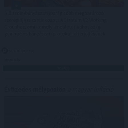
A Bitcoin-bányászati iparág több meghatározó
szereplője is csatlakozott a Stratum V2 Working
Grouphoz, ami komoly lendületet adhat az új
generációs bányászati protokoll elterjedésének.
2026. 08. 07. 23:00
Megosztás:
TOVÁBB
Évtizedes mélyponton
a magyar infláció