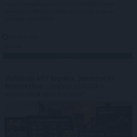
csoport megállapodást kötött 2,05 millió tonna
nyersolaj szállításáról 2026-ra - közölte a horvát
társaság csütörtökön.
2026. 08. 07. 20:00
Megosztás:
TOVÁBB
Stabilcoin APY fogalma, jelentése és
értelmezése
– hogyan működik a
stabilcoinok éves hozama?