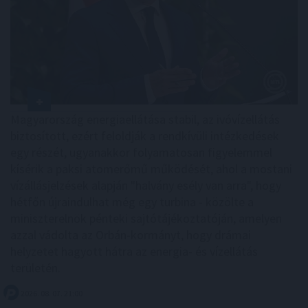
Magyarország energiaellátása stabil, az ivóvízellátás
biztosított, ezért feloldják a rendkívüli intézkedések
egy részét, ugyanakkor folyamatosan figyelemmel
kísérik a paksi atomerőmű működését, ahol a mostani
vízállásjelzések alapján "halvány esély van arra", hogy
hétfőn újraindulhat még egy turbina - közölte a
miniszterelnök pénteki sajtótájékoztatóján, amelyen
azzal vádolta az Orbán-kormányt, hogy drámai
helyzetet hagyott hátra az energia- és vízellátás
területén.
2026. 08. 07. 21:00