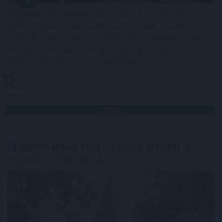
Megérkezett a rég várt eső a Duna vízgyűjtőjére, a
folyó magyarországi szakaszán azonban továbbra is
csak pár centiméteres vízszintváltozások jellemzőek -
közölte az Országos Vízügyi Főigazgatóság
sajtóosztálya az MTI-vel pénteken.
2026. 08. 08. 04:00
Megosztás:
TOVÁBB
Új tudományos tény: A futás mellett
az
agyadat is futtatni kell