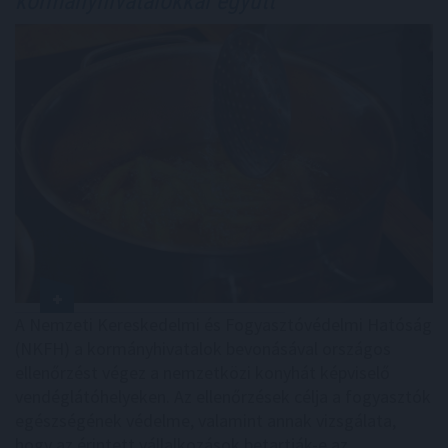
kormányhivatalokkal együtt
A Nemzeti Kereskedelmi és Fogyasztóvédelmi Hatóság
(NKFH) a kormányhivatalok bevonásával országos
ellenőrzést végez a nemzetközi konyhát képviselő
vendéglátóhelyeken. Az ellenőrzések célja a fogyasztók
egészségének védelme, valamint annak vizsgálata,
hogy az érintett vállalkozások betartják-e az