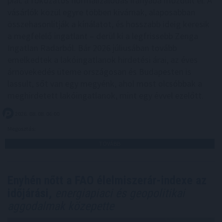
piac a fokozatos normalizálódás irányába mozdult el. A
vásárlók közül egyre többen kivárnak, alaposabban
összehasonlítják a kínálatot, és hosszabb ideig keresik
a megfelelő ingatlant – derül ki a legfrissebb Zenga
Ingatlan Radarból. Bár 2026 júliusában tovább
emelkedtek a lakóingatlanok hirdetési árai, az éves
árnövekedés üteme országosan és Budapesten is
lassult, sőt van egy megyénk, ahol most olcsóbbak a
meghirdetett lakóingatlanok, mint egy évvel ezelőtt.
2026. 08. 08. 06:00
Megosztás:
TOVÁBB
Enyhén nőtt a FAO élelmiszerár-indexe az
időjárási,
energiapiaci és geopolitikai
aggodalmak közepette