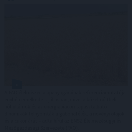
A FAO élelmiszer-alapanyagárainak referenciamutatója
enyhén emelkedett júliusban, mivel a közelmúltbeli
hőhullámok és az energiapiacon tapasztalható
dinamikák felnyomták a gabonafélék, a növényi olajok
és a cukor árát – adta hírül az ENSZ Élelmezésügyi és
Mezőgazdasági Szervezete (FAO).