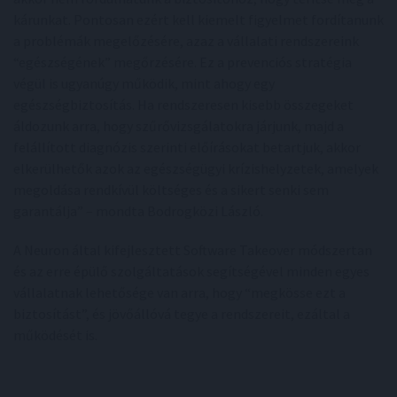
kárunkat. Pontosan ezért kell kiemelt figyelmet fordítanunk
a problémák megelőzésére, azaz a vállalati rendszereink
“egészségének” megőrzésére. Ez a prevenciós stratégia
végül is ugyanúgy működik, mint ahogy egy
egészségbiztosítás. Ha rendszeresen kisebb összegeket
áldozunk arra, hogy szűrővizsgálatokra járjunk, majd a
felállított diagnózis szerinti előírásokat betartjuk, akkor
elkerülhetők azok az egészségügyi krízishelyzetek, amelyek
megoldása rendkívül költséges és a sikert senki sem
garantálja” – mondta Bodrogközi László.
A Neuron által kifejlesztett Software Takeover módszertan
és az erre épülő szolgáltatások segítségével minden egyes
vállalatnak lehetősége van arra, hogy “megkösse ezt a
biztosítást”, és jövőállóvá tegye a rendszereit, ezáltal a
működését is.