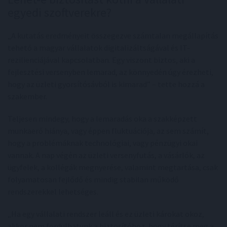
egyedi szoftverekre?
„A kutatás eredményeit összegezve számtalan megállapítás
tehető a magyar vállalatok digitalizáltságával és IT-
rezilienciájával kapcsolatban. Egy viszont biztos, aki a
fejlesztési versenyben lemarad, az könnyedén úgy érezheti,
hogy az üzleti gyorsítósávból is kimarad” – tette hozzá a
szakember.
Teljesen mindegy, hogy a lemaradás oka a szakképzett
munkaerő hiánya, vagy éppen fluktuációja, az sem számít,
hogy a problémáknak technológiai, vagy pénzügyi okai
vannak. A nap végén az üzleti versenyfutás, a vásárlók, az
ügyfelek, a kollégák megnyerése, valamint megtartása, csak
folyamatosan fejlődő és mindig stabilan működő
rendszerekkel lehetséges.
„Ha egy vállalati rendszer leáll és ez üzleti károkat okoz,
akkor nem fordulhatunk a biztosítóhoz, hogy térítse meg a