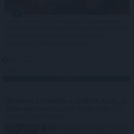
A sörhas elnevezés félrevezetőbb, mint gondolnánk.
Nem létezik olyan különleges biológiai kapcsoló, amely
felismeri a korsó sört, majd annak energiáját
egyenesen a köldök köré csomagolja.
2026. 08. 08. 01:00
Megosztás:
TOVÁBB
Félretette a Szenátus a CLARITY Actet, a
JPMorgan szerint
a Wall Street viheti el a
tokenizációs boomot