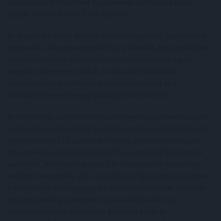
vállalkozások több mint egyharmada esetében a belső
csapat kevesebb mint 5 főt számlál.
Bodrogközi László, Neuron Software alapítója, ügyvezetője
elmondta: „Az eredményekből az is kiderült, hogy miközben
hiány van képzett informatikai szakemberekből, egyre
nagyobb a kereslet irántuk. A válaszadó vállalatok
döntéshozóinak többsége a szakemberhiányt és a
fluktuációt nevezte meg iparági problémaként.”
Mindemellett a vállaltvezetők versenyképes kompenzációs
csomagot, komoly juttatásokat és mellékszolgáltatásokat
nyújtanak belső IT-csapatuk részére, azok megtartására.
Ugyanakkor a nagyobb méretű IT-csapatoknál jellemző a
vándorlás, különösen igaz ez a kormányzati és közszféra
mellett energetikai, gép- és autóipari ágazatban. „Ezekben
a szektorokban a legnagyobb a kockázata annak, ha kiesik
egy vagy néhány szakember a csapatból, akkor az
üzletmenetre kritikus hatást gyakorló hibák és