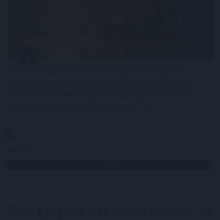
Kétszázmillió forint uniós támogatásból digitális
energiamenedzsment-rendszert alakítanak ki több
közintézményben és egyéb intézményben Békésen -
tájékoztatta az önkormányzat az MTI-t.
2026. 08. 08. 10:00
Megosztás:
TOVÁBB
Kilőtt a kriptokártyás fizetés: már
havi 759