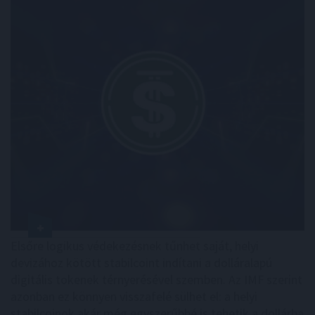
Elsőre logikus védekezésnek tűnhet saját, helyi
devizához kötött stabilcoint indítani a dolláralapú
digitális tokenek térnyerésével szemben. Az IMF szerint
azonban ez könnyen visszafelé sülhet el: a helyi
stabilcoinok akár még egyszerűbbé is tehetik a dollárba