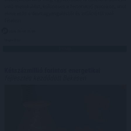
való menekülést, különösen a feltörekvő piacokon, ahol
eleve erős a devizagyengüléstől és inflációtól való
félelem.
2026. 08. 08. 11:00
Megosztás:
TOVÁBB
Kétszázmillió forintos energetikai
fejlesztés kezdődött Békésen