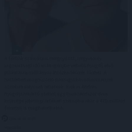
A férfiak számára is megnyitott, negyven év
jogosultsági idő után igénybe vehető nyugdíj első
pillantásra méltányos intézkedésnek tűnhet. A
háttérben meghúzódó pénzügyi következmények
azonban súlyosak lehetnek: Farkas András
nyugdíjszakértő szerint egy ilyen rendszer éves
költsége jelenlegi értéken számolva akár a 470 milliárd
forintot is meghaladhatná.
2026. 08. 08. 02:00
Megosztás: