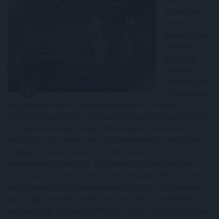
behoznia a
magyar
gazdaságnak
a digitális
gazdaság
területén,
ezen belül az
informatikai
ágazatban. Az uniós tagállamok digitális érettségét
ismertető úgynevezett DESI mutató alapján Magyarország a
22. helyen áll a rangsorban 43,8 pontjával, ami bőven
elmarad a 52,3 pontos uniós átlageredménytől. A részletes
magyar eredmények szerint az információs és
kommunikációs, azaz ikt-ágazatban foglalkoztatottak
aránya 3,8 százalékos, ami szintén elmarad a 4,5 százalékos
uniós átlagtól. Az informatikushiány pedig a teljes magyar
gazdaság, emellett a nagy- és kisebb vállalatok fejlődését is
gátolja. Annál is inkább, mert egyre bonyolultabbak és egyre