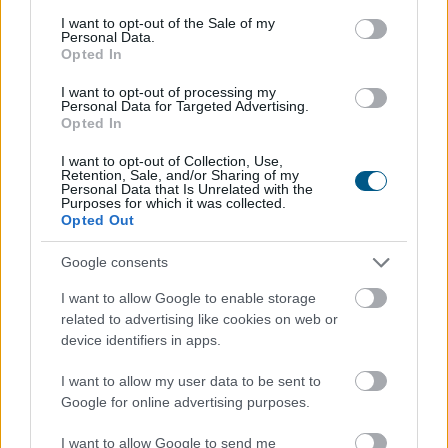
consent section.
I want to opt-out of the Sale of my
Personal Data.
Opted In
Folyik a vizsgálat és átvilágítás a közmédiánál - közölte
I want to opt-out of processing my
a társadalmi kapcsolatokért és kultúráért felelős
Personal Data for Targeted Advertising.
miniszter a Facebook-oldalán pénteken közzétett
Opted In
videójában.
I want to opt-out of Collection, Use,
Retention, Sale, and/or Sharing of my
Personal Data that Is Unrelated with the
Purposes for which it was collected.
2026. 08. 08. 08:00
Opted Out
Megosztás:
Google consents
TOVÁBB
I want to allow Google to enable storage
related to advertising like cookies on web or
Minden korábbinál hamarabb kezdődik a
device identifiers in apps.
közvetlen
agrártámogatások előlegfizetése
I want to allow my user data to be sent to
Google for online advertising purposes.
I want to allow Google to send me