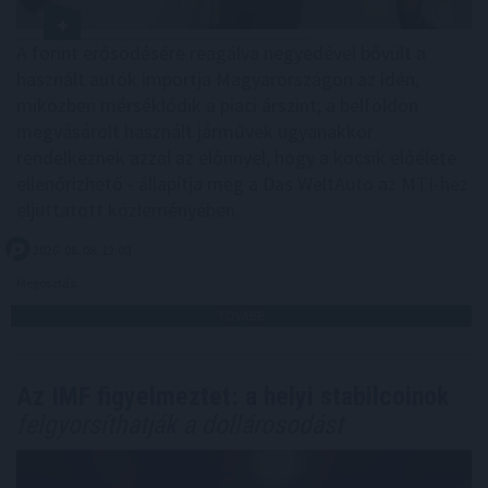
A forint erősödésére reagálva negyedével bővült a
használt autók importja Magyarországon az idén,
miközben mérséklődik a piaci árszint; a belföldön
megvásárolt használt járművek ugyanakkor
rendelkeznek azzal az előnnyel, hogy a kocsik előélete
ellenőrizhető - állapítja meg a Das WeltAuto az MTI-hez
eljuttatott közleményében.
2026. 08. 08. 12:00
Megosztás:
TOVÁBB
Az IMF figyelmeztet: a helyi stabilcoinok
felgyorsíthatják a dollárosodást