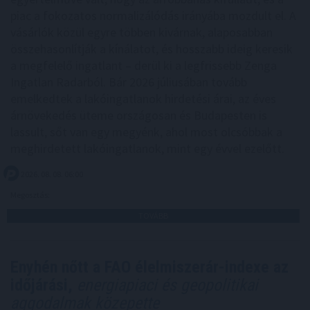
piac a fokozatos normalizálódás irányába mozdult el. A
vásárlók közül egyre többen kivárnak, alaposabban
összehasonlítják a kínálatot, és hosszabb ideig keresik
a megfelelő ingatlant – derül ki a legfrissebb Zenga
Ingatlan Radarból. Bár 2026 júliusában tovább
emelkedtek a lakóingatlanok hirdetési árai, az éves
árnövekedés üteme országosan és Budapesten is
lassult, sőt van egy megyénk, ahol most olcsóbbak a
meghirdetett lakóingatlanok, mint egy évvel ezelőtt.
2026. 08. 08. 06:00
Megosztás:
TOVÁBB
Enyhén nőtt a FAO élelmiszerár-indexe az
időjárási,
energiapiaci és geopolitikai
aggodalmak közepette