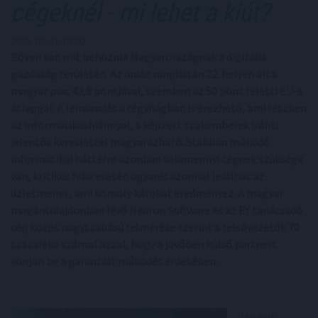
cégeknél - mi lehet a kiút?
2023. 09. 21. 05:00
Bőven van mit behoznia Magyarországnak a digitális
gazdaság területén. Az uniós ranglistán 22. helyen áll a
magyar piac 43,8 pontjával, szemben az 50 pont feletti EU-s
átlaggal. A lemaradás a cégvilágban is érezhető, ami részben
az informatikushiánnyal, a képzett szakemberek iránti
jelentős kereslettel magyarázható. Stabilan működő
informatikai háttérre azonban valamennyi cégnek szüksége
van, kritikus hiba esetén ugyanis azonnal leállhat az
üzletmenet, ami komoly károkat eredményez. A magyar
magántulajdonban lévő Neuron Software és az EY tanácsadó
cég közös nagyszabású felmérése szerint a felsővezetők 70
százaléka számol azzal, hogy a jövőben külső partnert
vonjon be a garantált működés érdekében.
Van mit