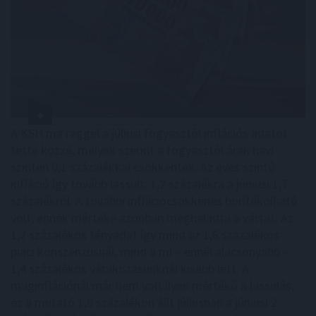
A KSH ma reggel a júliusi fogyasztói inflációs adatot
tette közzé, melyek szerint a fogyasztói árak havi
szinten 0,1 százalékkal csökkentek. Az éves szintű
infláció így tovább lassult: 1,2 százalékra a júniusi 1,7
százalékról. A további inflációcsökkenés borítékolható
volt, ennek mértéke azonban meghaladta a vártat. Az
1,2 százalékos tényadat így mind az 1,6 százalékos
piaci konszenzusnál, mind a mi – ennél alacsonyabb –
1,4 százalékos várakozásunknál kisebb lett. A
maginflációnál már nem volt ilyen mértékű a lassulás,
ez a mutató 1,9 százalékon állt júliusban a júniusi 2