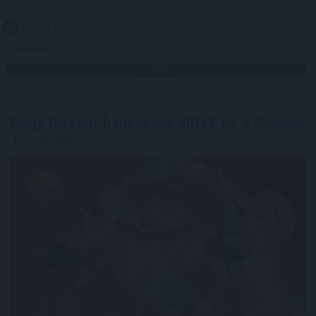
jövője is lehet.
2026. 08. 07. 23:59
Megosztás:
TOVÁBB
Nagy Bitcoin-bányászok álltak
be a Stratum
V2 mögé