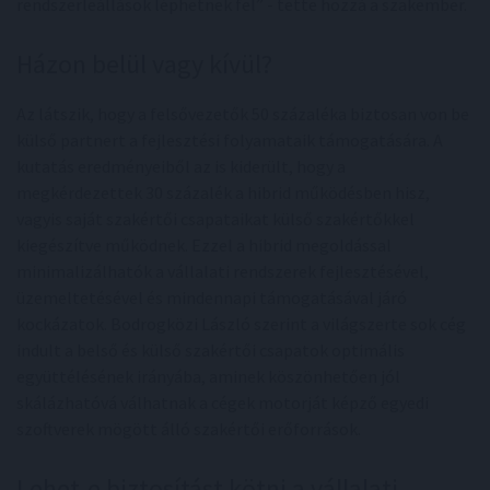
rendszerleállások léphetnek fel” - tette hozzá a szakember.
Házon belül vagy kívül?
Az látszik, hogy a felsővezetők 50 százaléka biztosan von be
külső partnert a fejlesztési folyamataik támogatására. A
kutatás eredményeiből az is kiderült, hogy a
megkérdezettek 30 százalék a hibrid működésben hisz,
vagyis saját szakértői csapataikat külső szakértőkkel
kiegészítve működnek. Ezzel a hibrid megoldással
minimalizálhatók a vállalati rendszerek fejlesztésével,
üzemeltetésével és mindennapi támogatásával járó
kockázatok. Bodrogközi László szerint a világszerte sok cég
indult a belső és külső szakértői csapatok optimális
együttélésének irányába, aminek köszönhetően jól
skálázhatóvá válhatnak a cégek motorját képző egyedi
szoftverek mögött álló szakértői erőforrások.
Lehet-e biztosítást kötni a vállalati