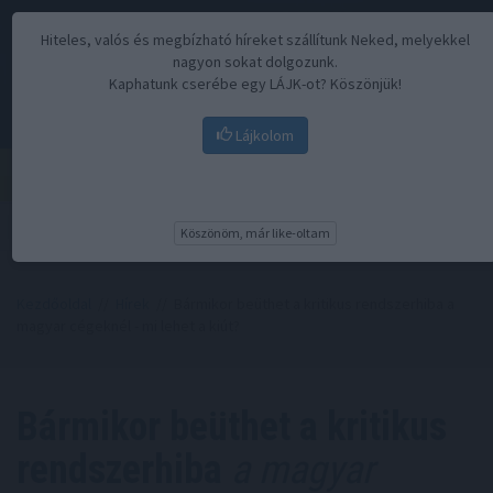
Hiteles, valós és megbízható híreket szállítunk Neked, melyekkel
nagyon sokat dolgozunk.
Kaphatunk cserébe egy LÁJK-ot? Köszönjük!
Lájkolom
Menü
Köszönöm, már like-oltam
Kezdőoldal
//
Hírek
// Bármikor beüthet a kritikus rendszerhiba a
magyar cégeknél - mi lehet a kiút?
Bármikor beüthet a kritikus
rendszerhiba
a magyar