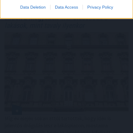
Data Deletion
Data Access
Privacy Policy
Ebben a megyében már olcsóbbak
a
lakások, mint tavaly ilyenkor
Míg év elején sokan attól tartottak, hogy idén is
jelentős drágulás lesz a lakáspiacon, mostanra
egyértelművé vált, hogy az árrobbanás kifulladt, és a