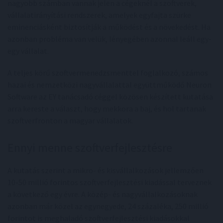
nagyobb számban vannak jelen a cégeknél a szoftverek,
vállalatirányítási rendszerek, amelyek egyfajta szürke
eminenciásként biztosítják a működést és a növekedést. Ha
azonban probléma van velük, lényegében azonnal leáll egy-
egy vállalat.
A teljes körű szoftvermenedzsmenttel foglalkozó, számos
hazai és nemzetközi nagyvállalattal együttműködő Neuron
Software az EY tanácsadó céggel közösen készített kutatása
arra kereste a választ, hogy mekkora a baj, és hol tartanak
szoftverfronton a magyar vállalatok.
Ennyi menne szoftverfejlesztésre
A kutatás szerint a mikro- és kisvállalkozások jellemzően
10-50 millió forintos szoftverfejlesztési kiadással terveznek
a következő egy évre. A közép- és nagyvállalkozásoknak
azonban már közel az egynegyede, 24 százaléka, 250 millió
forintot is meghaladó szoftverfejlesztési kiadásokkal