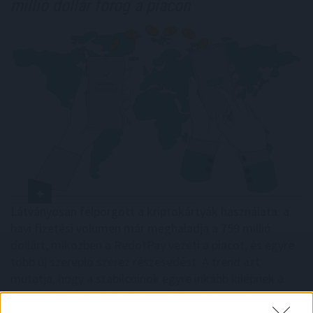
millió dollár forog a piacon
Látványosan felpörgött a kriptokártyák használata: a
havi fizetési volumen már meghaladja a 759 millió
dollárt, miközben a RedotPay vezeti a piacot, és egyre
több új szereplő szerez részesedést. A trend azt
mutatja, hogy a stabilcoinok egyre inkább kilépnek a
kriptotőzsdék világából, és valódi, mindennapi
fizetőeszközzé válhatnak.