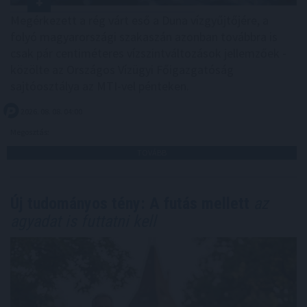
Megérkezett a rég várt eső a Duna vízgyűjtőjére, a
folyó magyarországi szakaszán azonban továbbra is
csak pár centiméteres vízszintváltozások jellemzőek -
közölte az Országos Vízügyi Főigazgatóság
sajtóosztálya az MTI-vel pénteken.
2026. 08. 08. 04:00
Megosztás:
TOVÁBB
Új tudományos tény: A futás mellett
az
agyadat is futtatni kell