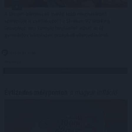
A Bitcoin-bányászati iparág több meghatározó
szereplője is csatlakozott a Stratum V2 Working
Grouphoz, ami komoly lendületet adhat az új
generációs bányászati protokoll elterjedésének.
2026. 08. 07. 23:00
Megosztás:
TOVÁBB
Évtizedes mélyponton
a magyar infláció