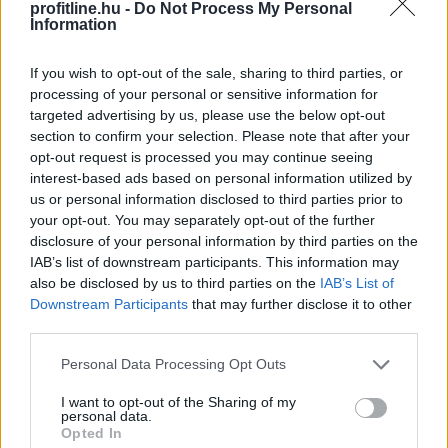
profitline.hu -
Do Not Process My Personal
Information
2026. 08. 08. 09:00
Megosztás:
If you wish to opt-out of the sale, sharing to third parties, or
processing of your personal or sensitive information for
TOVÁBB
targeted advertising by us, please use the below opt-out
section to confirm your selection. Please note that after your
opt-out request is processed you may continue seeing
Tarr Zoltán: folyik a vizsgálat és
átvilágítás
interest-based ads based on personal information utilized by
a közmédiánál
us or personal information disclosed to third parties prior to
your opt-out. You may separately opt-out of the further
disclosure of your personal information by third parties on the
IAB’s list of downstream participants. This information may
also be disclosed by us to third parties on the
IAB’s List of
Downstream Participants
that may further disclose it to other
third parties.
Please note that this website/app uses one or more Google
Personal Data Processing Opt Outs
services and may gather and store information including but
not limited to your visit or usage behaviour. You may click to
I want to opt-out of the Sharing of my
personal data.
grant or deny consent to Google and its third-party tags to
Opted In
use your data for below specified purposes in below Google