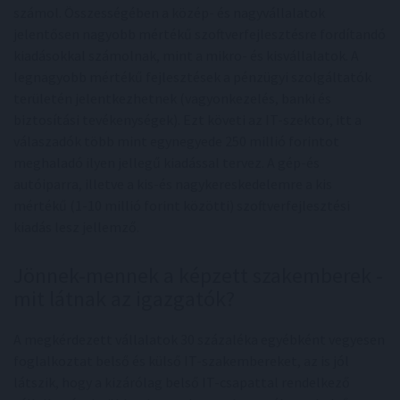
számol. Összességében a közép- és nagyvállalatok
jelentősen nagyobb mértékű szoftverfejlesztésre fordítandó
kiadásokkal számolnak, mint a mikro- és kisvállalatok. A
legnagyobb mértékű fejlesztések a pénzügyi szolgáltatók
területén jelentkezhetnek (vagyonkezelés, banki és
biztosítási tevékenységek). Ezt követi az IT-szektor, itt a
válaszadók több mint egynegyede 250 millió forintot
meghaladó ilyen jellegű kiadással tervez. A gép-és
autóiparra, illetve a kis-és nagykereskedelemre a kis
mértékű (1-10 millió forint közötti) szoftverfejlesztési
kiadás lesz jellemző.
Jönnek-mennek a képzett szakemberek -
mit látnak az igazgatók?
A megkérdezett vállalatok 30 százaléka egyébként vegyesen
foglalkoztat belső és külső IT-szakembereket, az is jól
látszik, hogy a kizárólag belső IT-csapattal rendelkező