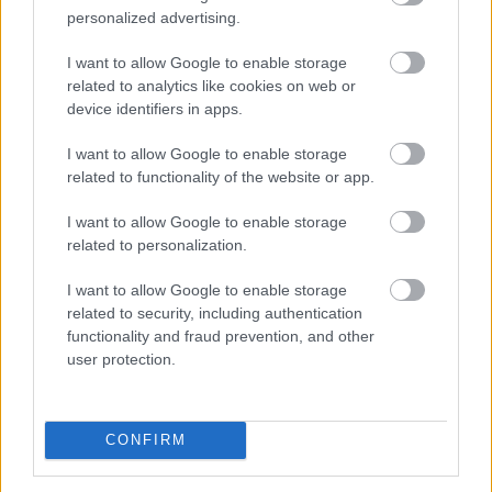
personalized advertising.
I want to allow Google to enable storage
related to analytics like cookies on web or
device identifiers in apps.
I want to allow Google to enable storage
related to functionality of the website or app.
I want to allow Google to enable storage
related to personalization.
Minden korábbinál hamarabb kezdődik a közvetlen
agrártámogatások előlegfizetése idén, az utalások már
I want to allow Google to enable storage
related to security, including authentication
augusztus közepén indulhatnak - jelentette be az agrár-
functionality and fraud prevention, and other
és élelmiszer-gazdasági miniszter videóüzenetben
user protection.
pénteken.
2026. 08. 08. 07:00
CONFIRM
Megosztás:
TOVÁBB