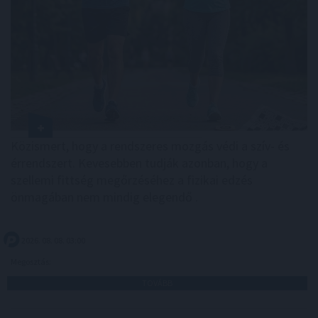
Közismert, hogy a rendszeres mozgás védi a szív- és
érrendszert. Kevesebben tudják azonban, hogy a
szellemi fittség megőrzéséhez a fizikai edzés
önmagában nem mindig elegendő .
2026. 08. 08. 03:00
Megosztás:
TOVÁBB