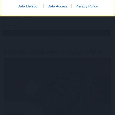
generációs bányászati protokoll elterjedésének.
Data Deletion
Data Access
Privacy Policy
2026. 08. 07. 23:00
Megosztás:
TOVÁBB
Évtizedes mélyponton
a magyar infláció