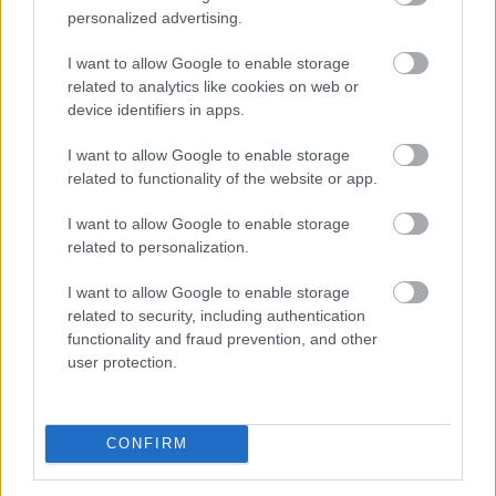
personalized advertising.
Nagy Bitcoin-bányászok álltak
be a Stratum
I want to allow Google to enable storage
related to analytics like cookies on web or
V2 mögé
device identifiers in apps.
I want to allow Google to enable storage
related to functionality of the website or app.
I want to allow Google to enable storage
related to personalization.
I want to allow Google to enable storage
related to security, including authentication
functionality and fraud prevention, and other
user protection.
A Bitcoin-bányászati iparág több meghatározó
CONFIRM
szereplője is csatlakozott a Stratum V2 Working
Grouphoz, ami komoly lendületet adhat az új