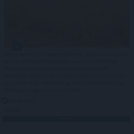
A FAO élelmiszer-alapanyagárainak referenciamutatója
enyhén emelkedett júliusban, mivel a közelmúltbeli
hőhullámok és az energiapiacon tapasztalható
dinamikák felnyomták a gabonafélék, a növényi olajok
és a cukor árát – adta hírül az ENSZ Élelmezésügyi és
Mezőgazdasági Szervezete (FAO).
2026. 08. 08. 05:00
Megosztás:
TOVÁBB