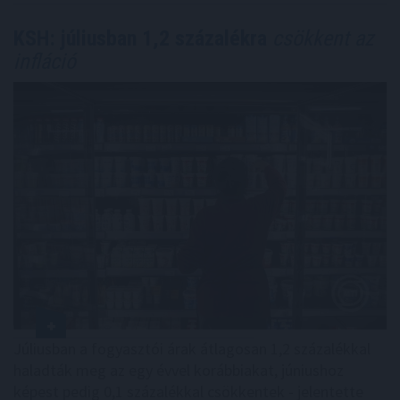
KSH: júliusban 1,2 százalékra
csökkent az
infláció
Júliusban a fogyasztói árak átlagosan 1,2 százalékkal
haladták meg az egy évvel korábbiakat, júniushoz
képest pedig 0,1 százalékkal csökkentek - jelentette