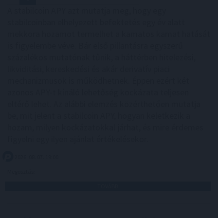
A stabilcoin APY azt mutatja meg, hogy egy
stabilcoinban elhelyezett befektetés egy év alatt
mekkora hozamot termelhet a kamatos kamat hatását
is figyelembe véve. Bár első pillantásra egyszerű
százalékos mutatónak tűnik, a háttérben hitelezési,
likviditási, kereskedési és akár derivatív piaci
mechanizmusok is működhetnek. Éppen ezért két
azonos APY-t kínáló lehetőség kockázata teljesen
eltérő lehet. Az alábbi elemzés közérthetően mutatja
be, mit jelent a stabilcoin APY, hogyan keletkezik a
hozam, milyen kockázatokkal járhat, és mire érdemes
figyelni egy ilyen ajánlat értékelésekor.
2026. 08. 07. 19:00
Megosztás:
TOVÁBB