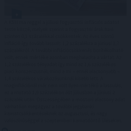
A KSH ma reggel a júliusi fogyasztói inflációs adatot
tette közzé, melyek szerint a fogyasztói árak havi
szinten 0,1 százalékkal csökkentek. Az éves szintű
infláció így tovább lassult: 1,2 százalékra a júniusi 1,7
százalékról. A további inflációcsökkenés borítékolható
volt, ennek mértéke azonban meghaladta a vártat. Az
1,2 százalékos tényadat így mind az 1,6 százalékos
piaci konszenzusnál, mind a mi – ennél alacsonyabb –
1,4 százalékos várakozásunknál kisebb lett. A
maginflációnál már nem volt ilyen mértékű a lassulás,
ez a mutató 1,9 százalékon állt júliusban a júniusi 2
százalék után. Összességében a mostani alacsony adat
várhatóan megágyaz a további jegybanki
kamatcsökkentéseknek az augusztusi, és nagy
valószínűséggel a szeptemberi kamatdöntő üléseken.