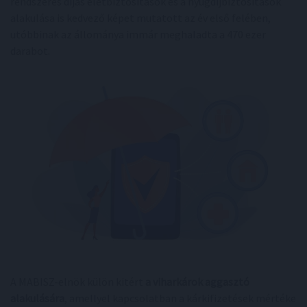
rendszeres díjas életbiztosítások és a nyugdíjbiztosítások
alakulása is kedvező képet mutatott az év első felében,
utóbbinak az állománya immár meghaladta a 470 ezer
darabot.
A MABISZ-elnök külön kitért
a viharkárok aggasztó
alakulására
, amellyel kapcsolatban a kárkifizetések mértéke