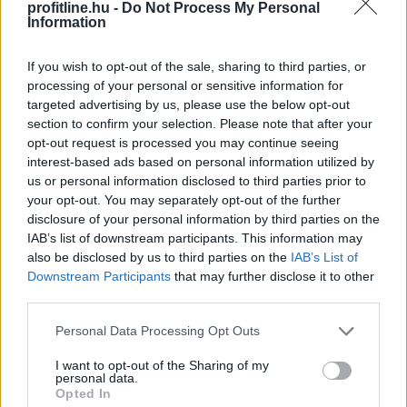
felismeri a korsó sört, majd annak energiáját
profitline.hu -
Do Not Process My Personal
Information
egyenesen a köldök köré csomagolja.
If you wish to opt-out of the sale, sharing to third parties, or
2026. 08. 08. 01:00
processing of your personal or sensitive information for
targeted advertising by us, please use the below opt-out
Megosztás:
section to confirm your selection. Please note that after your
TOVÁBB
opt-out request is processed you may continue seeing
interest-based ads based on personal information utilized by
us or personal information disclosed to third parties prior to
Félretette a Szenátus a CLARITY Actet, a
your opt-out. You may separately opt-out of the further
disclosure of your personal information by third parties on the
JPMorgan szerint
a Wall Street viheti el a
IAB’s list of downstream participants. This information may
tokenizációs boomot
also be disclosed by us to third parties on the
IAB’s List of
Downstream Participants
that may further disclose it to other
third parties.
Please note that this website/app uses one or more Google
Personal Data Processing Opt Outs
services and may gather and store information including but
not limited to your visit or usage behaviour. You may click to
I want to opt-out of the Sharing of my
personal data.
grant or deny consent to Google and its third-party tags to
Opted In
use your data for below specified purposes in below Google