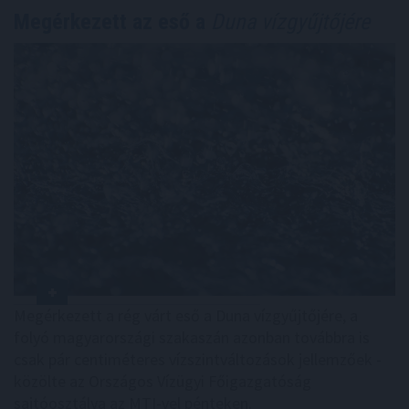
Megérkezett az eső a
Duna vízgyűjtőjére
Megérkezett a rég várt eső a Duna vízgyűjtőjére, a
folyó magyarországi szakaszán azonban továbbra is
csak pár centiméteres vízszintváltozások jellemzőek -
közölte az Országos Vízügyi Főigazgatóság
sajtóosztálya az MTI-vel pénteken.