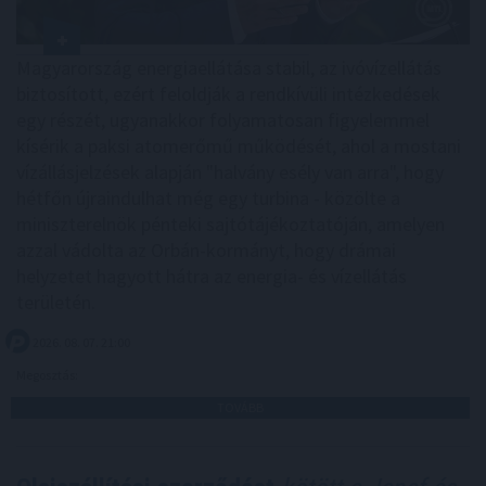
Magyarország energiaellátása stabil, az ivóvízellátás
biztosított, ezért feloldják a rendkívüli intézkedések
egy részét, ugyanakkor folyamatosan figyelemmel
kísérik a paksi atomerőmű működését, ahol a mostani
vízállásjelzések alapján "halvány esély van arra", hogy
hétfőn újraindulhat még egy turbina - közölte a
miniszterelnök pénteki sajtótájékoztatóján, amelyen
azzal vádolta az Orbán-kormányt, hogy drámai
helyzetet hagyott hátra az energia- és vízellátás
területén.
2026. 08. 07. 21:00
Megosztás:
TOVÁBB