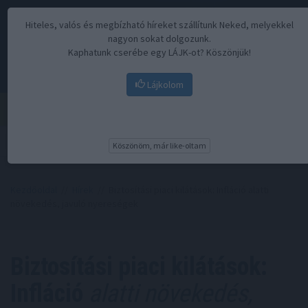
Hiteles, valós és megbízható híreket szállítunk Neked, melyekkel
nagyon sokat dolgozunk.
Kaphatunk cserébe egy LÁJK-ot? Köszönjük!
Lájkolom
Menü
Köszönöm, már like-oltam
Kezdőoldal
//
Hírek
// Biztosítási piaci kilátások: Infláció alatti
növekedés, javuló nyereségek
Biztosítási piaci kilátások:
Infláció
alatti növekedés,