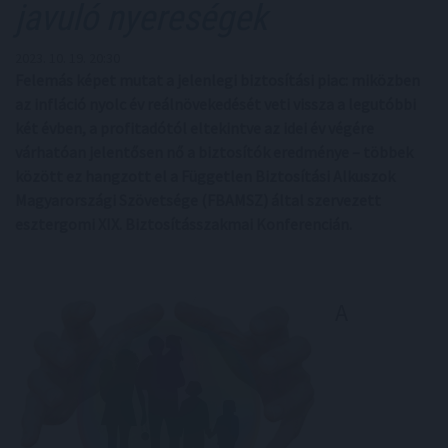
javuló nyereségek
2023. 10. 19. 20:30
Felemás képet mutat a jelenlegi biztosítási piac: miközben
az infláció nyolc év reálnövekedését veti vissza a legutóbbi
két évben, a profitadótól eltekintve az idei év végére
várhatóan jelentősen nő a biztosítók eredménye – többek
között ez hangzott el a Független Biztosítási Alkuszok
Magyarországi Szövetsége (FBAMSZ) által szervezett
esztergomi XIX. Biztosításszakmai Konferencián.
A