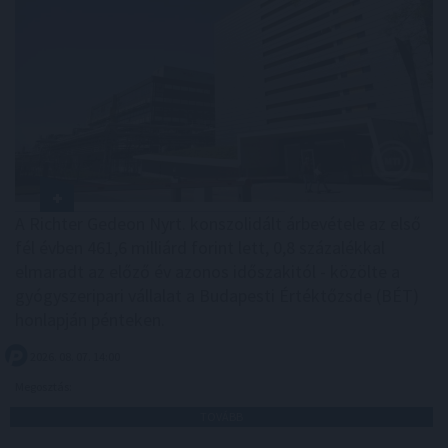
A Richter Gedeon Nyrt. konszolidált árbevétele az első
fél évben 461,6 milliárd forint lett, 0,8 százalékkal
elmaradt az előző év azonos időszakitól - közölte a
gyógyszeripari vállalat a Budapesti Értéktőzsde (BÉT)
honlapján pénteken.
2026. 08. 07. 14:00
Megosztás:
TOVÁBB