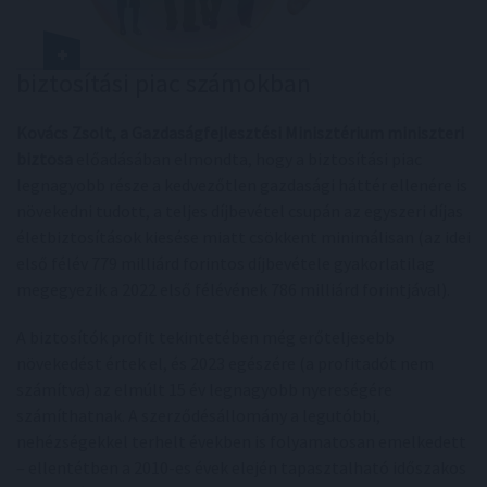
biztosítási piac számokban
Kovács Zsolt, a Gazdaságfejlesztési Minisztérium miniszteri
biztosa
előadásában elmondta, hogy a biztosítási piac
legnagyobb része a kedvezőtlen gazdasági háttér ellenére is
növekedni tudott, a teljes díjbevétel csupán az egyszeri díjas
életbiztosítások kiesése miatt csökkent minimálisan (az idei
első félév 779 milliárd forintos díjbevétele gyakorlatilag
megegyezik a 2022 első félévének 786 milliárd forintjával).
A biztosítók profit tekintetében még erőteljesebb
növekedést értek el, és 2023 egészére (a profitadót nem
számítva) az elmúlt 15 év legnagyobb nyereségére
számíthatnak. A szerződésállomány a legutóbbi,
nehézségekkel terhelt években is folyamatosan emelkedett
– ellentétben a 2010-es évek elején tapasztalható időszakos