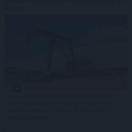
Olajszállítási szerződést
kötött a Janaf és
a Mol
A horvát olajvezeték-üzemeltető Janaf és a Mol-
csoport megállapodást kötött 2,05 millió tonna
nyersolaj szállításáról 2026-ra - közölte a horvát
társaság csütörtökön.