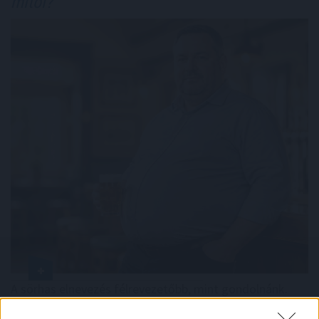
mitől?
A sörhas elnevezés félrevezetőbb, mint gondolnánk.
Nem létezik olyan különleges biológiai kapcsoló, amely