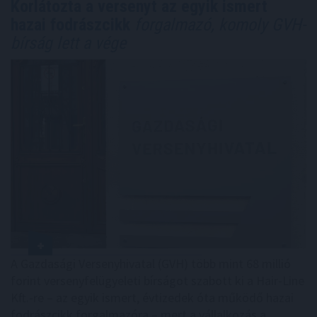
Korlátozta a versenyt az egyik ismert
hazai fodrászcikk
forgalmazó, komoly GVH-
bírság lett a vége
A Gazdasági Versenyhivatal (GVH) több mint 68 millió
forint versenyfelügyeleti bírságot szabott ki a Hair-Line
Kft.-re – az egyik ismert, évtizedek óta működő hazai
fodrászcikk forgalmazóra – mert a vállalkozás a