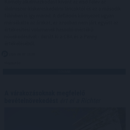
Komoly alkalmazkodást kívánt az első félév az
élelmiszer-kiskereskedelmi láncoktól és ez a második
félévben is így marad. A deflációs környezet ugyan
mérsékelte az árakat, ez azonban nem járt együtt az
értékesítési volumenek hasonló mértékű
növekedésével - derült ki a CBA és a Penny
értékeléséből.
2026. 08. 07. 16:00
Megosztás:
TOVÁBB
A várakozásoknak megfelelő
bevételnövekedést
ért el a Richter