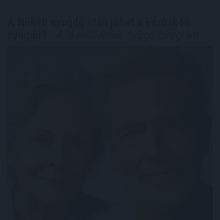
A Nők40 nyugdíj után jöhet a Férfiak40
nyugdíj?
- 470 milliárdos nyugdíjprogram