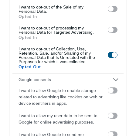
consent section.
I want to opt-out of the Sale of my
Personal Data.
Opted In
I want to opt-out of processing my
Personal Data for Targeted Advertising.
Opted In
Újabb akadályba ütközött az amerikai
I want to opt-out of Collection, Use,
kriptoszabályozás: a Szenátus az augusztusi szünet
Retention, Sale, and/or Sharing of my
Personal Data that Is Unrelated with the
előtt nem vitte szavazásra a CLARITY Actet, miközben
Purposes for which it was collected.
a JPMorgan arra figyelmeztet, hogy a jogszabály
Opted Out
további csúszása komoly versenyelőnyt adhat a
Google consents
hagyományos pénzügyi rendszernek. A tét nemcsak a
kriptovaluták szabályozási környezete, hanem a több
I want to allow Google to enable storage
ezermilliárd dollárosra növekedő tokenizációs piac
related to advertising like cookies on web or
jövője is lehet.
device identifiers in apps.
2026. 08. 07. 23:59
I want to allow my user data to be sent to
Google for online advertising purposes.
Megosztás:
TOVÁBB
I want to allow Google to send me