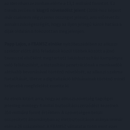
az idei viharszezonban elérte a 13,1 milliárd forintot. Ez
trendszerűen is
kiugró növekedést jelent
(2018-hoz képest
már csaknem négyszeres összeget jelent), ami előrevetíti
annak szükségességét, hogy az ilyen jellegű károk hatása a
díjak oldalán is fokozottan megjelenjen.
Papp Lajos, a FBAMSZ elnöke
nyitóbeszédében az alkuszi
szektor előtt álló feladatok közül többek között a jövő
tavasszal elsőként megtartott lakásbiztosítási kampányra
való felkészülést, a biztosítási penetrációnak a munkaadók
aktívabb bevonásával történő növelését, az alkuszi szakma
fiatalítását, illetve a digitalizáció kihívásainak történő minél
teljesebb megfelelést emelte ki.
Az elnök kitért arra, hogy az alkuszszövetség tagcégei
jelenleg mintegy 4 millió biztosítási szerződést kezelnek
350 milliárd forint értékben. A szövetségen belüli
összesített állományban az életbiztosítások aránya immár
eléri a 26 százalékot. A FBAMSZ vállalatai több mint ezer