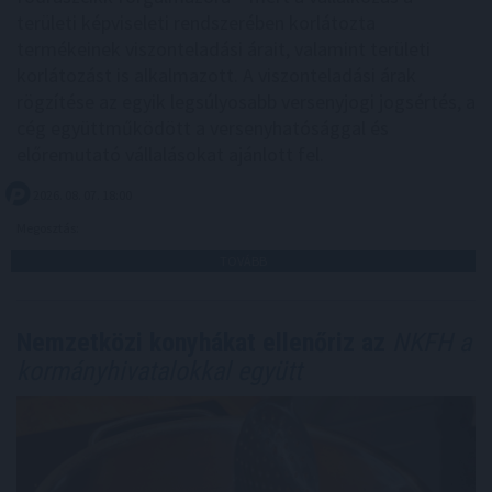
területi képviseleti rendszerében korlátozta
termékeinek viszonteladási árait, valamint területi
korlátozást is alkalmazott. A viszonteladási árak
rögzítése az egyik legsúlyosabb versenyjogi jogsértés, a
cég együttműködött a versenyhatósággal és
előremutató vállalásokat ajánlott fel.
2026. 08. 07. 18:00
Megosztás:
TOVÁBB
Nemzetközi konyhákat ellenőriz az
NKFH a
kormányhivatalokkal együtt