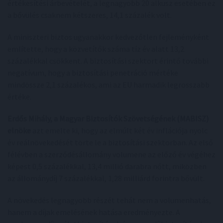
értékesítési árbevételét, a legnagyobb 20 alkusz esetében ez
a bővülés csaknem kétszeres, 14,1 százalék volt.
A miniszteri biztos ugyanakkor kedvezőtlen fejleményként
említette, hogy a közvetítők száma tíz év alatt 13,2
százalékkal csökkent. A biztosítási szektort érintő további
negatívum, hogy a biztosítási penetráció mértéke
mindössze 2,1 százalékos, ami az EU harmadik legrosszabb
értéke.
Erdős Mihály, a Magyar Biztosítók Szövetségének (MABISZ)
elnöke
azt emelte ki, hogy az elmúlt két év inflációja nyolc
év reálnövekedését törte le a biztosítási szektorban. Az első
félévben a szerződésállomány volumene az előző év végéhez
képest 0,5 százalékkal, 13,4 millió darabra nőtt, miközben
az állománydíj 7 százalékkal, 1,28 milliárd forintra bővült.
A növekedés legnagyobb részét tehát nem a volumenhatás,
hanem a díjak emelésének hatása eredményezte. A