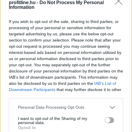
profitline.hu -
Do Not Process My Personal
Information
2026. 08. 05. 20:00
Megosztás:
If you wish to opt-out of the sale, sharing to third parties, or
processing of your personal or sensitive information for
TOVÁBB
targeted advertising by us, please use the below opt-out
section to confirm your selection. Please note that after your
opt-out request is processed you may continue seeing
Átlépte a 810 millió dollárt az eurós
interest-based ads based on personal information utilized by
stabilcoinok
piaca, az EURC toronymagasan
us or personal information disclosed to third parties prior to
vezet
your opt-out. You may separately opt-out of the further
disclosure of your personal information by third parties on the
IAB’s list of downstream participants. This information may
also be disclosed by us to third parties on the
IAB’s List of
Downstream Participants
that may further disclose it to other
third parties.
Please note that this website/app uses one or more Google
Personal Data Processing Opt Outs
services and may gather and store information including but
not limited to your visit or usage behaviour. You may click to
I want to opt-out of the Sharing of my
personal data.
grant or deny consent to Google and its third-party tags to
Opted In
use your data for below specified purposes in below Google