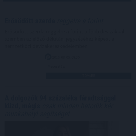
Erősödött szerda
reggelre a forint
Erősödött szerda reggelre a forint a főbb devizákkal
szemben az előző délutáni jegyzéséhez képest a
nemzetközi devizakereskedelemben.
2026. 08. 05. 08:30
Megosztás:
TOVÁBB
A dolgozók 94 százaléka fáradtsággal
küzd, mégis
csak minden hatodik kér
munkahelyi segítséget