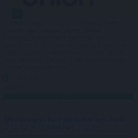
A Western Union 175 év után közvetlenül is belépett a
blokkláncalapú fizetések piacára. A vállalat új
Stablecard szolgáltatása a Solana hálózatán
kibocsátott USDPT stabilcoinra épül, és lehetővé teszi,
hogy a nemzetközi pénzküldések címzettjei digitális
dollárban kapják meg, majd a Visa rendszerén keresztül
azonnal elköltsék pénzüket.
2026. 08. 05. 16:00
Megosztás:
TOVÁBB
Minden egyes hét Paks nélkül akár közel
0,1%-kal is csökkentheti a GDP-t