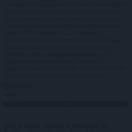
villanyautó-flotta, ami bő 40 százalékos bővülést jelent
éves szinten. A Netrisknél kötött kgfb-szerződéseken
belül az elektromos személyautók aránya júniusra 3,6
százalékra, a hibrideké pedig több mint 5 százalékra
emelkedett. Az elektromos autók kötelező
biztosításának féléves átlagdíja éves összevetésben 8
százalékkal, a hibrideké 12 százalékkal csökkent,
miközben a többi személyautónál mindössze 2
százalékos mérséklődés történt. A cascónál
ugyanakkor jelentős a különbség: az elektromos autók
éves átlagdíja meghaladta a 263 ezer forintot.
2026. 08. 05. 21:00
Megosztás:
TOVÁBB
Vitézy Dávid: lassítja a vonatokat és