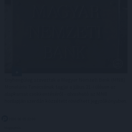
Enyhangúlag szavaztak a Magyar Nemzeti Bank (MNB)
Monetáris Tanácsának tagjai a július 21-i ülésen az
alapkamat csökkentéséről - olvasható az MNB
honlapján szerdán közzétett rövidített jegyzőkönyvben.
2026. 08. 05. 22:00
Megosztás: