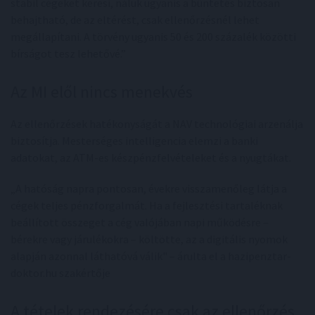
stabil cégeket keresi, náluk ugyanis a büntetés biztosan
behajtható, de az eltérést, csak ellenőrzésnél lehet
megállapítani. A törvény ugyanis 50 és 200 százalék közötti
bírságot tesz lehetővé.”
Az MI elől nincs menekvés
Az ellenőrzések hatékonyságát a NAV technológiai arzenálja
biztosítja. Mesterséges intelligencia elemzi a banki
adatokat, az ATM-es készpénzfelvételeket és a nyugtákat.
„A hatóság napra pontosan, évekre visszamenőleg látja a
cégek teljes pénzforgalmát. Ha a fejlesztési tartaléknak
beállított összeget a cég valójában napi működésre –
bérekre vagy járulékokra – költötte, az a digitális nyomok
alapján azonnal láthatóvá válik" – árulta el a hazipenztar-
doktor.hu szakértője
A tételek rendezésére csak az ellenőrzés