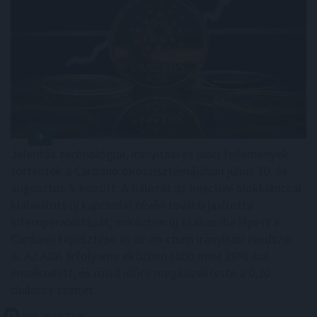
Jelentős technológiai, irányítási és piaci fejlemények
történtek a Cardano ökoszisztémájában július 30. és
augusztus 5. között. A hálózat az Injective blokklánccal
kialakított új kapcsolat révén tovább javította
interoperabilitását, miközben új szakaszba lépett a
Cardano fejlesztése és az on-chain irányítási rendszer
is. Az ADA árfolyama eközben több mint 20%-kal
emelkedett, és rövid időre megközelítette a 0,20
dolláros szintet.
2026. 08. 05. 12:00