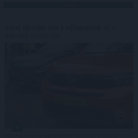
TOVÁBB
Jóval olcsóbb lett a villanyautók
és a
hibridek kötelezője
Már a százezres nagyságrend felett van a magyar