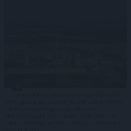
Az elmúlt napokban kibontakozó energiavészhelyzet
miatt a gazdasági szereplők részéről széles körben és
önkéntesen vállalt fogyasztáscsökkentés a
villamosenergia hálózat számára kezelhetőbbé teszi a
Paksi Atomerőmű szinte teljes kiesése miatti roppant
feszült helyzetet.