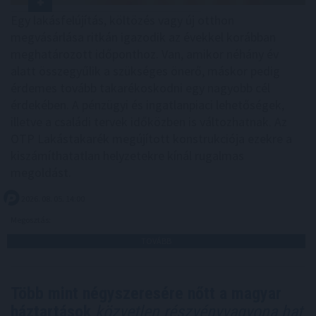
Egy lakásfelújítás, költözés vagy új otthon
megvásárlása ritkán igazodik az évekkel korábban
meghatározott időponthoz. Van, amikor néhány év
alatt összegyűlik a szükséges önerő, máskor pedig
érdemes tovább takarékoskodni egy nagyobb cél
érdekében. A pénzügyi és ingatlanpiaci lehetőségek,
illetve a családi tervek időközben is változhatnak. Az
OTP Lakástakarék megújított konstrukciója ezekre a
kiszámíthatatlan helyzetekre kínál rugalmas
megoldást.
2026. 08. 05. 14:00
Megosztás:
TOVÁBB
Több mint négyszeresére nőtt a magyar
háztartások
közvetlen részvényvagyona hat