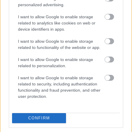
personalized advertising.
Körültekintőbben jár el a Lidl az árakkal
I want to allow Google to enable storage
kapcsolatos
kommunikációja során a GVH
related to analytics like cookies on web or
device identifiers in apps.
eljárásnak eredményeként
I want to allow Google to enable storage
related to functionality of the website or app.
I want to allow Google to enable storage
related to personalization.
I want to allow Google to enable storage
related to security, including authentication
functionality and fraud prevention, and other
user protection.
48 millió forintos bírságot szabott ki a Gazdasági
Versenyhivatal (GVH) a Lidl Magyarország Kereskedelmi
CONFIRM
Bt.-re egy most lezárt megismételt eljárásban. Az
országszerte mintegy 200 áruházat működtető