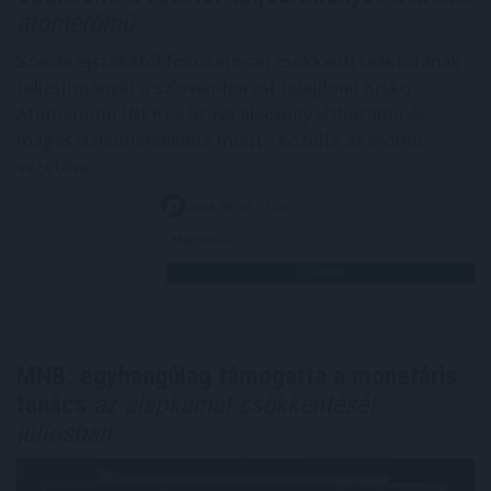
atomerőmű
Szerda éjszakától fokozatosan csökkenti reaktorának
teljesítményét a szlovén-horvát tulajdonú Krsko
Atomerőmű (NEK) a Száva alacsony vízhozama és
magas vízhőmérséklete miatt - közölte az erőmű
vezetése.
2026. 08. 05. 23:00
Megosztás:
TOVÁBB
MNB: egyhangúlag támogatta a monetáris
tanács
az alapkamat csökkentését
júliusban