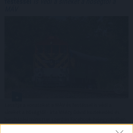
festéssel
is védi a síneket a hőségtől a
MÁV
Lassítja a vonatokat a MÁV és festéssel is védi a
síneket a hőségtől - írta Vitézy Dávid közlekedési és
beruházási miniszter szerdán Facebook-bejegyzésében.