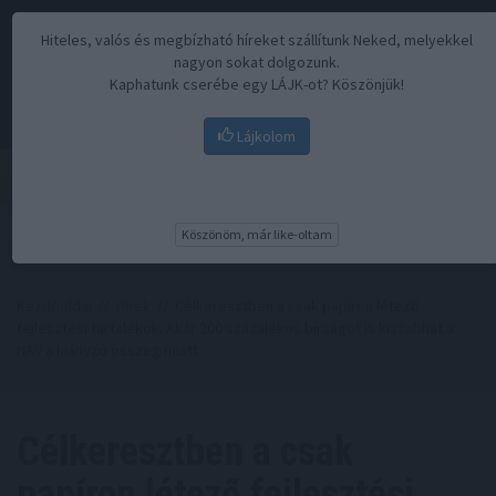
Hiteles, valós és megbízható híreket szállítunk Neked, melyekkel
nagyon sokat dolgozunk.
Kaphatunk cserébe egy LÁJK-ot? Köszönjük!
Lájkolom
Menü
Köszönöm, már like-oltam
Kezdőoldal
//
Hírek
// Célkeresztben a csak papíron létező
fejlesztési tartalékok: Akár 200 százalékos bírságot is kiszabhat a
NAV a hiányzó összeg miatt
Célkeresztben a csak
papíron létező fejlesztési