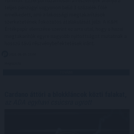
forintot. Ezzel párhuzamosan a részvények aránya a
teljes pénzügyi vagyonon belül 3 százalék fölé
emelkedett, ami a lakossági megtakarítások
szerkezetének fokozatos átalakulását jelzi. A K&H
Értékpapír elemzése szerint ez arra utal, hogy a hazai
megtakarítók egyre nagyobb nyitottságot mutatnak a
hosszú távú részvénybefektetések iránt.
2026. 08. 05. 13:00
Megosztás:
TOVÁBB
Cardano áttöri a blokkláncok közti falakat,
az ADA egyhavi csúcsra ugrott