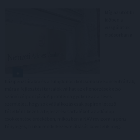
Míg az utóbbi
időben a
vizsgálatok
elsősorban a
házipénztárakra és a tulajdonosi kölcsönökre koncentráltak,
mára a fejlesztési tartalék válhat az ellenőrzések első
számú célpontjává. A probléma gyökere az a téves
szemlélet, hogy sok vállalkozás csak papíron létező
tételként kezeli a fejlesztési tartalékot az adóalap
csökkentése érdekében, miközben a NAV revizorai a pénz
tényleges, fizikai rendelkezésre állását követelik meg.