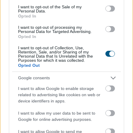
consent section.
I want to opt-out of the Sale of my
Personal Data.
Opted In
I want to opt-out of processing my
Personal Data for Targeted Advertising.
Opted In
I want to opt-out of Collection, Use,
Retention, Sale, and/or Sharing of my
Új mérföldkőhöz érkezett az euróhoz kötött
Personal Data that Is Unrelated with the
Purposes for which it was collected.
stabilcoinok szektora: teljes piaci kapitalizációjuk
Opted Out
augusztus 5-én meghaladta a 810 millió dollárt. A
növekedés legnagyobb nyertese a Circle által
Google consents
kibocsátott EURC, amely egymaga a piac közel
I want to allow Google to enable storage
kétharmadát ellenőrzi, miközben az Ethereum továbbra
related to advertising like cookies on web or
is a digitális eurók legfontosabb blokklánca.
device identifiers in apps.
2026. 08. 05. 19:00
I want to allow my user data to be sent to
Megosztás:
Google for online advertising purposes.
TOVÁBB
I want to allow Google to send me