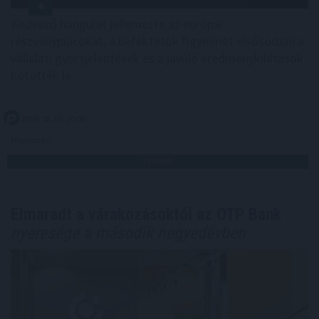
Kedvező hangulat jellemezte az európai
részvénypiacokat, a befektetők figyelmét elsősorban a
vállalati gyorsjelentések és a javuló eredménykilátások
kötötték le.
2026. 08. 05. 10:00
Megosztás:
TOVÁBB
Elmaradt a várakozásoktól az OTP Bank
nyeresége a második negyedévben