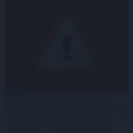
Nyári hőhullámok és tartós aszály idején gyakran
jelennek meg olyan közlemények, amelyek megtiltják a
vezetékes ivóvízzel történő locsolást, autómosást vagy
medencetöltést. A köznyelv ezeket egyszerűen
„vízkorlátozásnak” nevezi, jogilag azonban több,