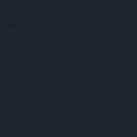
Négy éves felhasználási szabály
A fejlesztési tartalék a társasági adó hatálya alá tartozó
cégeknél jöhet létre.
„Amikor a cégnek nyeresége (eredménye) keletkezik, a
törvény lehetővé teszi, hogy a 9 százalékos társasági adót ne
fizesse be az adott összeg után. Az adómentesség feltétele,
hogy a cég az így képzett tartalékot négy éven belül
fejlesztésre, korszerűsítésre vagy a cég érdekében történő
beruházásra fordítsa” – magyarázza a hazipenztar-doktor.hu
szakértője.
Bereczky Zoltán kiemeli, hogy ez nem egy hitel.
„A NAV szemében a fejlesztési tartalék nem egy állami
kölcsön, amit bármire, például bérekre vagy járulékokra
lehet elkölteni. Ez egy célzott lehetőség, aminek a
fedezetét – amíg a fejlesztés meg nem valósul – a cégnek a