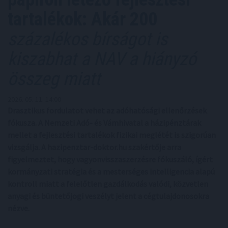
tartalékok: Akár 200
százalékos bírságot is
kiszabhat a NAV a hiányzó
összeg miatt
2026. 05. 11. 14:00
Drasztikus fordulatot vehet az adóhatósági ellenőrzések
fókusza. A Nemzeti Adó- és Vámhivatal a házipénztárak
mellet a fejlesztési tartalékok fizikai meglétét is szigorúan
vizsgálja. A hazipenztar-doktor.hu szakértője arra
figyelmeztet, hogy vagyonvisszaszerzésre fókuszáló, ígért
kormányzati stratégia és a mesterséges intelligencia alapú
kontroll miatt a felelőtlen gazdálkodás valódi, közvetlen
anyagi és büntetőjogi veszélyt jelent a cégtulajdonosokra
nézve.