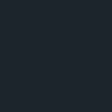
bankszámláján vagy a házi pénztárában kell tartania. Ha a
fejlesztési tartalék összege hiányzik, az a NAV szemében
már nem egyszerű adóügyi hiba, hanem költségvetési csalás
és a sikkasztás gyanúját is felveti” – figyelmeztet Bereczky
Zoltán.
A szakértő hangsúlyozza, hogy a kiterjesztett felelősség
jegyében, már nemcsak az ügyvezető, hanem a tulajdonos is
anyagi felelősséggel tartozik a hasonló ügyekben a
magánvagyonával. Bereczky Zoltán utalt arra is, hogy a
hivatalba lépő kormány kiemelt feladatának tekinti a
vagyonvédelmet és a vagyonvisszaszerzést, amelyre célzott
hivatal is alakul.
„A szabálytalanul kezelt feltárt tartalékok pedig a rossz
helyzetben lévő költségvetésben egyfajta „talált pénzként”
jelentkezhetnek, amellyel új adónemek nélkül növelhető az
államkassza bevétele” – vélekedett a szakértő. „Az
adóhatóság kimondottan a 20 és 200 millió forint közötti