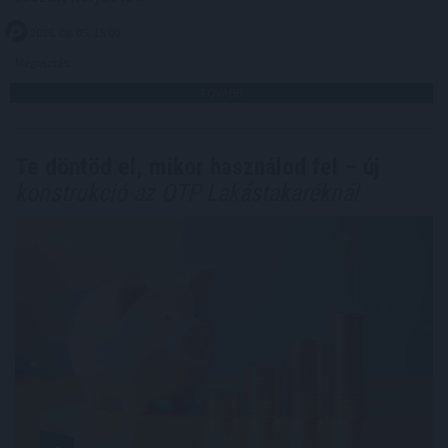
2026. 08. 05. 15:00
Megosztás:
TOVÁBB
Te döntöd el, mikor használod fel – új
konstrukció az OTP Lakástakaréknál