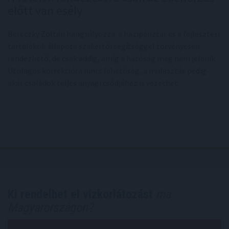
előtt van esély
Bereczky Zoltán hangsúlyozza: a házipénztár és a fejlesztési
tartalékok állapota szakértői segítséggel törvényesen
rendezhető, de csak addig, amíg a hatóság meg nem jelenik.
Utólagos korrekcióra nincs lehetőség, a mulasztás pedig
akár családok teljes anyagi csődjéhez is vezethet.
Ki rendelhet el vízkorlátozást
ma
Magyarországon?