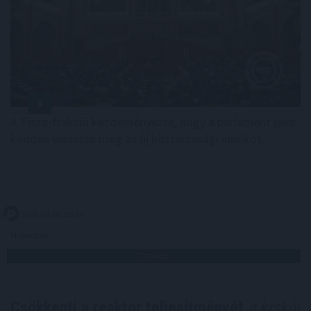
A Tisza-frakció kezdeményezte, hogy a parlament jövő
kedden válassza meg az új köztársasági elnököt.
2026. 08. 06. 00:05
Megosztás:
TOVÁBB
Csökkenti a reaktor teljesítményét
a krskói