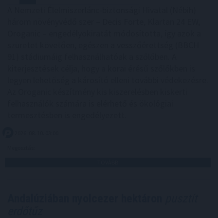
A Nemzeti Élelmiszerlánc-biztonsági Hivatal (Nébih)
három növényvédő szer – Decis Forte, Klartan 24 EW,
Oroganic – engedélyokiratát módosította, így azok a
szüretet követően, egészen a vesszőérettség (BBCH
91) stádiumáig felhasználhatóak a szőlőben. A
kiterjesztések célja, hogy a korai érésű szőlőkben is
legyen lehetőség a károsító elleni további védekezésre.
Az Oroganic készítmény kis kiszerelésben kiskerti
felhasználók számára is elérhető és ökológiai
termesztésben is engedélyezett.
2026. 08. 10. 03:00
Megosztás:
TOVÁBB
Andalúziában nyolcezer hektáron
pusztít
erdőtűz