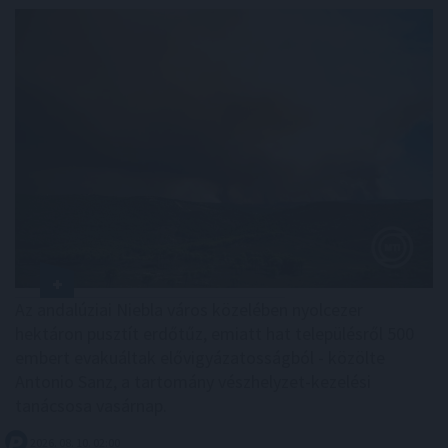
Az andalúziai Niebla város közelében nyolcezer
hektáron pusztít erdőtűz, emiatt hat településről 500
embert evakuáltak elővigyázatosságból - közölte
Antonio Sanz, a tartomány vészhelyzet-kezelési
tanácsosa vasárnap.
2026. 08. 10. 02:00