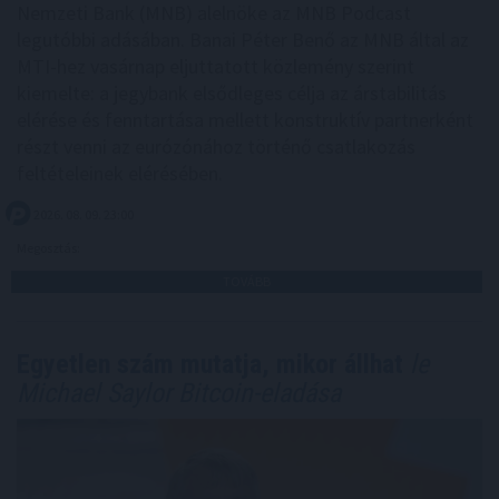
Nemzeti Bank (MNB) alelnöke az MNB Podcast
legutóbbi adásában. Banai Péter Benő az MNB által az
MTI-hez vasárnap eljuttatott közlemény szerint
kiemelte: a jegybank elsődleges célja az árstabilitás
elérése és fenntartása mellett konstruktív partnerként
részt venni az eurózónához történő csatlakozás
feltételeinek elérésében.
2026. 08. 09. 23:00
Megosztás:
TOVÁBB
Egyetlen szám mutatja, mikor állhat
le
Michael Saylor Bitcoin-eladása