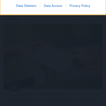
Data Deletion
Data Access
Privacy Policy
Ezekkel a számokkal nyerhettél
a hatos
lottón!
A Szerencsejáték Zrt. tájékoztatása szerint a 32. héten
megtartott hatos lottó számsorsoláson a következő
számokat húzták ki: