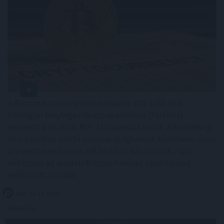
A Bitcoin közösségében hónapok óta zajló vita
hétvégén tényleges láncszakadáshoz (forkhoz)
vezetett a vitatott BIP-110 javaslat miatt. A kisebbségi
lánc azonban szinte azonnal megbénult: körülbelül nyolc
óra alatt mindössze két blokkot bányásztak rajta,
miközben az eredeti Bitcoin-hálózat zavartalanul
működött tovább.
2026. 08. 10. 04:00
Megosztás:
TOVÁBB