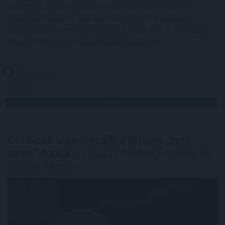
Budapest egyik legszebb történetének nevezte a
Fővárosi Állatkert 160 éves történetét Karácsony
Gergely az intézmény megnyitásának 160 évfordulója
alkalmából tartott ünnepségen vasárnap.
2026. 08. 10. 05:00
Megosztás:
TOVÁBB
Két blokk után megállt a Bitcoin „anti-
spam” forkja
– elsöprő többség maradt az
eredeti láncon