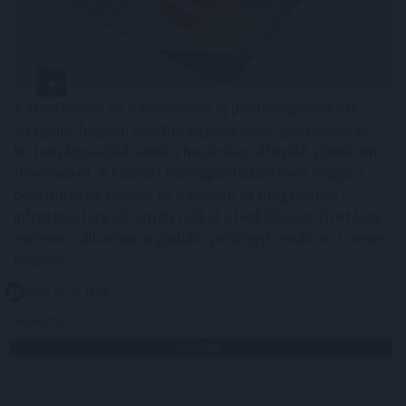
A Mastercard és a Borderless új pilotprogramja azt
vizsgálja, hogyan lehetne egyszerűbbé, gyorsabbá és
biztonságosabbá tenni a határokon átnyúló stabilcoin-
fizetéseket. A kísérlet középpontjában nem maga a
pénzmozgás, hanem az a bizalmi és megfelelési
infrastruktúra áll, amely nélkül a blokkláncos fizetések
nehezen válhatnak a globális pénzügyi rendszer szerves
részévé.
2026. 08. 09. 18:00
Megosztás:
TOVÁBB