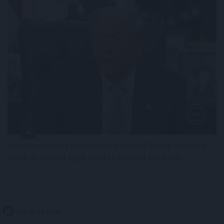
Sakkjátszmához hasonlította Donald Trump amerikai
elnök az Iránnal zajló alkufolyamatot vasárnap.
2026. 08. 10. 06:00