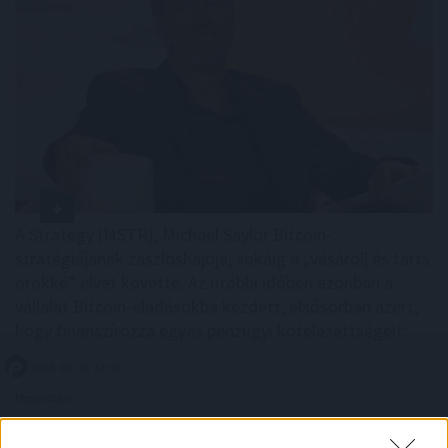
A Strategy (MSTR), Michael Saylor Bitcoin-
stratégiájának zászlóshajója, sokáig a „vásárolj és tarts
örökké” elvet követte. Az utóbbi időben azonban a
vállalat Bitcoin-eladásokba kezdett, elsősorban azért,
hogy finanszírozza egyes pénzügyi kötelezettségeit.
2026. 08. 09. 22:00
Megosztás:
TOVÁBB