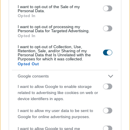
vasárnap a Facebook-oldalán, miután Békés vármegyei
consent section.
I want to opt-out of the Sale of my
látássérült sorstársainak mutatta meg a
Personal Data.
minisztériumot Éliás Eszter esélyegyenlőségi és
Opted In
akadálymentesítési államtitkárral és Galambos
I want to opt-out of processing my
Katalinnal, a fogyatékossággal élő emberek egyenlő
Personal Data for Targeted Advertising.
esélyű hozzáféréséért felelős helyettes államtitkárral.
Opted In
I want to opt-out of Collection, Use,
2026. 08. 09. 21:00
Retention, Sale, and/or Sharing of my
Personal Data that Is Unrelated with the
Megosztás:
Purposes for which it was collected.
Opted Out
TOVÁBB
Google consents
Spanyolország a szokásosnál mintegy
I want to allow Google to enable storage
félmillióval
több turistára számít
related to advertising like cookies on web or
device identifiers in apps.
I want to allow my user data to be sent to
Google for online advertising purposes.
I want to allow Google to send me