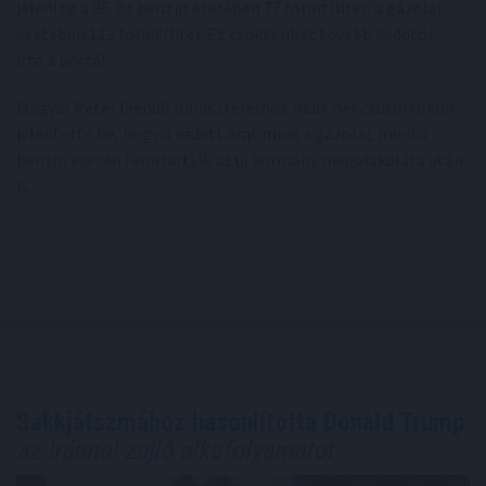
jelenleg a 95-ös benzin esetében 77 forint/liter, a gázolaj
esetében 113 forint/liter. Ez csökkenhet tovább keddtől -
írta a portál.
Magyar Péter leendő miniszterelnök múlt hét csütörtökön
jelentette be, hogy a védett árat mind a gázolaj, mind a
benzin esetén fenntartják az új kormány megalakulása után
is.
Sakkjátszmához hasonlította Donald Trump
az Iránnal zajló alkufolyamatot