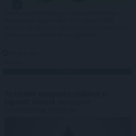
Brazília központi bankja új szabályozással lép fel a
kriptovalutás csalások ellen: 2027. január 1-jétől
bizonyos, 10 000 dollár feletti kriptoátutalásokat akár
24 órára visszatarthatnak a szolgáltatók.
2026. 08. 09. 10:00
Megosztás:
TOVÁBB
Történelmi mélypontra csökkent az
Egyesült Államok
legnagyobb
víztározójának vízszintje