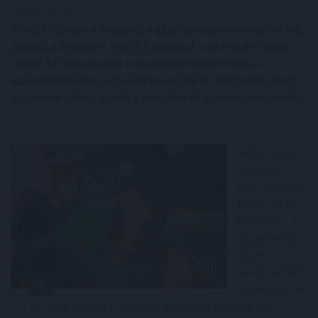
2026. 04. 20. 18:00
Tovább csökken a benzin és a gázolaj nagykereskedelmi ára,
keddtől a benzinért bruttó 6 forinttal, a gázolajért pedig
bruttó 14 forinttal kell majd kevesebbet fizetniük a
kiskereskedőknek - írta a holtankoljak.hu, hozzátéve, hogy
így tovább szűkül az olló a piaci árak és a védett árak között.
Hétfőn a 95-
ös benzin
piaci átlagára
literenként
672 forint, a
gázolajé 728
forint, a
védett ár 595
forint, illetve
615 forint. A piaci és a védett ár közötti különbség így