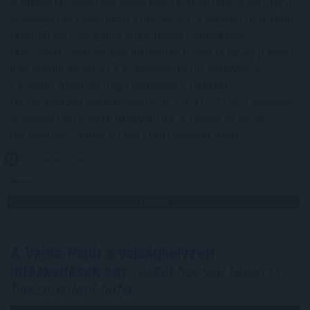
A Ripple látványosan előre készül az amerikai pénzügyi
szabályozás következő korszakára. A vállalat már több
mint 50 pénzforgalmi engedéllyel rendelkezik,
miközben technológiai infrastruktúrája is egyre jobban
illeszkedik azokhoz a szabványokhoz, amelyek az
Egyesült Államok nagy sebességű fizetési
rendszereiben meghatározóak. Ha a PACE Act tervezett
szabályozási kerete megvalósul, a Ripple az egyik
legjobb helyzetből induló kriptovállalat lehet.
2026. 08. 09. 15:00
Megosztás:
TOVÁBB
A Vajda-Papír a válsághelyzeti
intézkedések egy
részét hosszú távon is
hasznosítani tudja