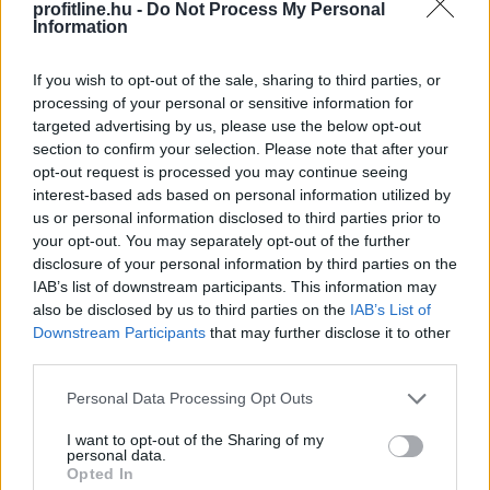
profitline.hu -
Do Not Process My Personal
Information
Kátai-Németh Vilmos: az
If you wish to opt-out of the sale, sharing to third parties, or
akadálymentesítés
a szívügyem
processing of your personal or sensitive information for
targeted advertising by us, please use the below opt-out
section to confirm your selection. Please note that after your
opt-out request is processed you may continue seeing
interest-based ads based on personal information utilized by
us or personal information disclosed to third parties prior to
your opt-out. You may separately opt-out of the further
disclosure of your personal information by third parties on the
IAB’s list of downstream participants. This information may
also be disclosed by us to third parties on the
IAB’s List of
Downstream Participants
that may further disclose it to other
third parties.
Please note that this website/app uses one or more Google
Personal Data Processing Opt Outs
services and may gather and store information including but
A szívügyének nevezte a fizikai és a digitális
not limited to your visit or usage behaviour. You may click to
I want to opt-out of the Sharing of my
personal data.
grant or deny consent to Google and its third-party tags to
akadálymentesítést a szociális és családügyi miniszter
Opted In
use your data for below specified purposes in below Google