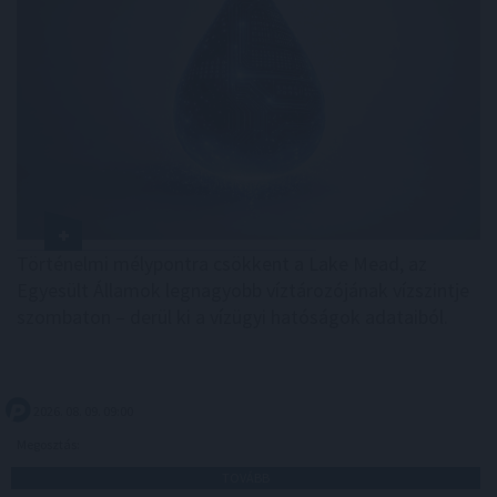
Történelmi mélypontra csökkent a Lake Mead, az
Egyesült Államok legnagyobb víztározójának vízszintje
szombaton – derül ki a vízügyi hatóságok adataiból.
2026. 08. 09. 09:00
Megosztás:
TOVÁBB