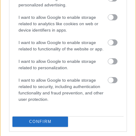
personalized advertising.
I want to allow Google to enable storage
related to analytics like cookies on web or
device identifiers in apps.
I want to allow Google to enable storage
related to functionality of the website or app.
I want to allow Google to enable storage
related to personalization.
Spanyolország az ilyenkor szokásosnál mintegy
félmillióval több turistára számít a jövő heti teljes
I want to allow Google to enable storage
napfogyatkozás miatt.
related to security, including authentication
functionality and fraud prevention, and other
user protection.
2026. 08. 09. 20:00
Megosztás:
CONFIRM
TOVÁBB