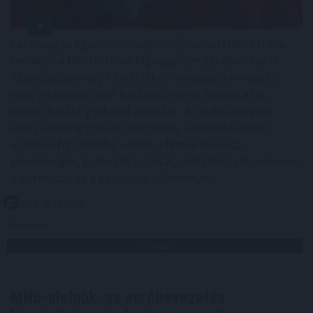
Lehetséges egyetlen, megkérdőjelezhetetlen listába
rendezni a filmtörténet legnagyszerűbb alkotásait?
Aligha, hiszen egy film értékét nemcsak a rendezés
vagy a színészi játék határozza meg, hanem az is,
milyen hatást gyakorol a nézőre. Az alábbi rangsor
ezért szükségszerűen szubjektív, összeállításánál
azonban figyelembe vettük a filmek művészi
jelentőségét, kulturális hatását, időtállóságát, valamint
a kritikusok és a közönség véleményét.
2026. 08. 10. 01:00
Megosztás:
TOVÁBB
MNB-alelnök: az euróbevezetés