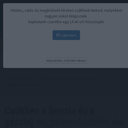
Hiteles, valós és megbízható híreket szállítunk Neked, melyekkel
nagyon sokat dolgozunk.
Kaphatunk cserébe egy LÁJK-ot? Köszönjük!
Lájkolom
Menü
Köszönöm, már like-oltam
Kezdőoldal
//
Hírek
// Csökken a benzin és a gázolaj
nagykereskedelmi ára
Csökken a benzin és a
gázolaj
nagykereskedelmi ára