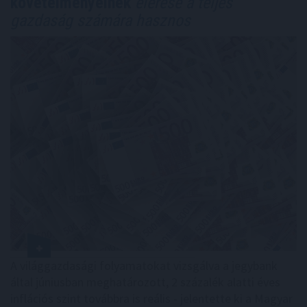
követelményeinek
elérése a teljes
gazdaság számára hasznos
A világgazdasági folyamatokat vizsgálva a jegybank
által júniusban meghatározott, 2 százalék alatti éves
inflációs szint továbbra is reális - jelentette ki a Magyar