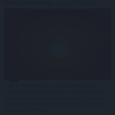
Egész héten meleg,
napos idő várható
Egész jövő héten napos, meleg idő várható, a hét
közepén kisebb enyhüléssel; csak a hét elején és a hét
végén lehetnek néhol záporok, zivatarok - derül ki a
HungaroMet Zrt. előrejelzéséből, amelyet vasárnap
juttattak el az MTI-hez.