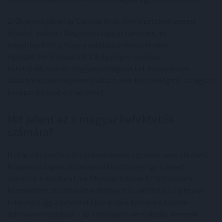
2026 januárjában az Európai Unió kötelezettségszegési
eljárást indított Magyarországgal szemben, és
megállapította, hogy a validálási rendszer nem
egyeztethető össze a MiCA egységes európai
keretrendszerével. Magyarországnak két hónapja van
válaszolni; amennyiben a válasz nem lesz kielégítő, az ügy az
Európai Bíróság elé kerülhet.
Mit jelent ez a magyar befektetők
számára?
Habár a közvetlen kriptokereskedés egyelőre nem elérhető
Magyarországon, kriptopiaci kitettséget így is lehet
szerezni. A WisdomTree Physical Bitcoin ETN (tőzsdén
kereskedett strukturált kötvény) már elérhető a Lightyear
felületén, így a befektetők le tudják követni a Bitcoin
árfolyammozgásait – az értékpapír-kereskedés keretein