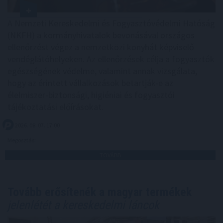
A Nemzeti Kereskedelmi és Fogyasztóvédelmi Hatóság
(NKFH) a kormányhivatalok bevonásával országos
ellenőrzést végez a nemzetközi konyhát képviselő
vendéglátóhelyeken. Az ellenőrzések célja a fogyasztók
egészségének védelme, valamint annak vizsgálata,
hogy az érintett vállalkozások betartják-e az
élelmiszer-biztonsági, higiéniai és fogyasztói
tájékoztatási előírásokat.
2026. 08. 07. 17:00
Megosztás:
TOVÁBB
Tovább erősítenék a magyar termékek
jelenlétét a kereskedelmi láncok