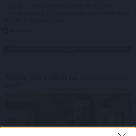
nyugdíjszakértő szerint egy ilyen rendszer éves
költsége jelenlegi értéken számolva akár a 470 milliárd
forintot is meghaladhatná.
2026. 08. 08. 02:00
Megosztás:
TOVÁBB
Tényleg nem a sörtől van
a sörhas? Akkor
mitől?