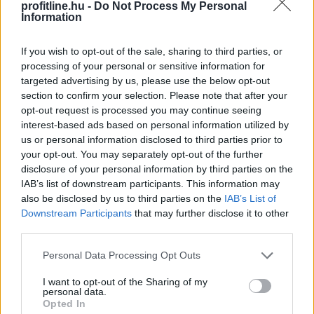
profitline.hu -
Do Not Process My Personal
Information
If you wish to opt-out of the sale, sharing to third parties, or
processing of your personal or sensitive information for
targeted advertising by us, please use the below opt-out
section to confirm your selection. Please note that after your
opt-out request is processed you may continue seeing
interest-based ads based on personal information utilized by
us or personal information disclosed to third parties prior to
your opt-out. You may separately opt-out of the further
A sörhas elnevezés félrevezetőbb, mint gondolnánk.
disclosure of your personal information by third parties on the
Nem létezik olyan különleges biológiai kapcsoló, amely
IAB’s list of downstream participants. This information may
felismeri a korsó sört, majd annak energiáját
also be disclosed by us to third parties on the
IAB’s List of
Downstream Participants
that may further disclose it to other
egyenesen a köldök köré csomagolja.
third parties.
Please note that this website/app uses one or more Google
Personal Data Processing Opt Outs
2026. 08. 08. 01:00
services and may gather and store information including but
Megosztás:
not limited to your visit or usage behaviour. You may click to
I want to opt-out of the Sharing of my
personal data.
grant or deny consent to Google and its third-party tags to
TOVÁBB
Opted In
use your data for below specified purposes in below Google