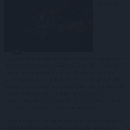
Európa egyik
leggyorsabban növekvő befektetési platformja a mai napon
elérhetővé teszi a közvetlen kriptokereskedést a legtöbb
európai uniós piacán. A Bitcoin, az Ethereum, a Solana és
még 9 kriptovaluta áll rendelkezésre egy átlátható, 0,45%-
os megbízásonkénti díjért. A szolgáltatás 24 órában igénybe
vehető, ráadásul a felhasználók a Lightyear AI-jal
támogatott piacelemző megoldásait is elérhetik a már jól
megszokott részvény- és ETF-eszközök mellett.
Magyarország azonban egyelőre kivétel – ennek oka nem a
Lightyear saját döntése, hanem az a magyar szabályozói