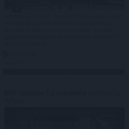
A Richter Gedeon Nyrt. konszolidált árbevétele az első
fél évben 461,6 milliárd forint lett, 0,8 százalékkal
elmaradt az előző év azonos időszakitól - közölte a
gyógyszeripari vállalat a Budapesti Értéktőzsde (BÉT)
honlapján pénteken.
2026. 08. 07. 14:00
Megosztás:
TOVÁBB
KSH: júliusban 1,2 százalékra
csökkent az
infláció