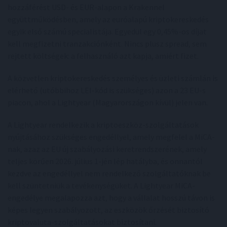
hozzáférést USD- és EUR-alapon a Krakennel
együttműködésben, amely az euróalapú kriptokereskedés
egyik első számú specialistája. Egyedül egy 0,45%-os díjat
kell megfizetni tranzakciónként. Nincs plusz spread, sem
rejtett költségek: a felhasználó azt kapja, amiért fizet.
A közvetlen kriptokereskedés személyes és üzleti számlán is
elérhető (utóbbihoz LEI-kód is szükséges) azon a 23 EU-s
piacon, ahol a Lightyear (Magyarországon kívül) jelen van.
A Lightyear rendelkezik a kriptoeszköz-szolgáltatások
nyújtásához szükséges engedéllyel, amely megfelel a MiCA-
nak, azaz az EU új szabályozási keretrendszerének, amely
teljes körűen 2026. július 1-jén lép hatályba, és onnantól
kezdve az engedéllyel nem rendelkező szolgáltatóknak be
kell szüntetniük a tevékenységüket. A Lightyear MiCA-
engedélye megalapozza azt, hogy a vállalat hosszú távon is
képes legyen szabályozott, az eszközök őrzését biztosító
kriptovaluta-szolgáltatásokat biztosítani.