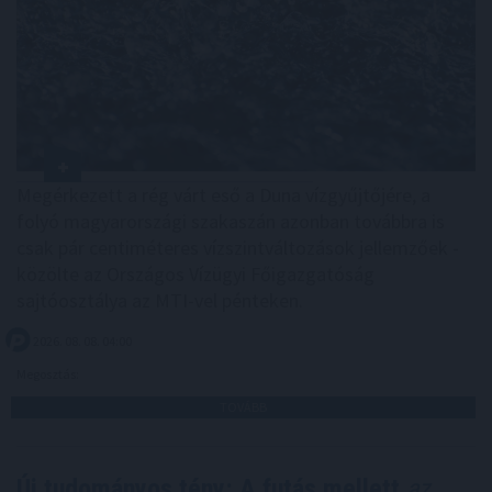
Megérkezett a rég várt eső a Duna vízgyűjtőjére, a
folyó magyarországi szakaszán azonban továbbra is
csak pár centiméteres vízszintváltozások jellemzőek -
közölte az Országos Vízügyi Főigazgatóság
sajtóosztálya az MTI-vel pénteken.
2026. 08. 08. 04:00
Megosztás:
TOVÁBB
Új tudományos tény: A futás mellett
az