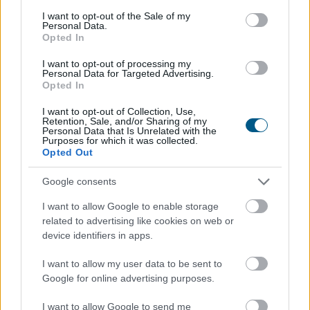
consent section.
I want to opt-out of the Sale of my
Personal Data.
Félretette a Szenátus a CLARITY Actet, a
Opted In
JPMorgan szerint
a Wall Street viheti el a
I want to opt-out of processing my
tokenizációs boomot
Personal Data for Targeted Advertising.
Opted In
I want to opt-out of Collection, Use,
Retention, Sale, and/or Sharing of my
Personal Data that Is Unrelated with the
Purposes for which it was collected.
Opted Out
Google consents
I want to allow Google to enable storage
related to advertising like cookies on web or
device identifiers in apps.
I want to allow my user data to be sent to
Google for online advertising purposes.
Újabb akadályba ütközött az amerikai
I want to allow Google to send me