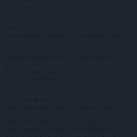
előzetes megfelelőségi nyilatkozatát is csatolni.
A nyilatkozat nélkül a tranzakció illegálisnak minősül, és
mind a szolgáltató, mind az ügyfél büntetőjogi
következményekkel szembesülhet. A kiszabható büntetés
az ügylet méretével arányosan változik: az 5 és 50 millió
forint közötti átváltásért börtönbüntetés járhat, amely
akár 8 évre is nőhet az 500 millió forintot meghaladó
ügyletek esetében.
Az alapvető probléma, hogy a validálási infrastruktúra még
csak nyomokban létezik.
A Szabályozott Tevékenységek Felügyeleti Hatósága
(SZTFH) ez idáig mindössze egyetlen validátor
szolgáltatónak adott engedélyt az egész országban. Ilyen
körülmények között nincsenek biztosítva a jogszerű
működés feltételei, ezért a Lightyear – több másik európai
kriptoszolgáltatóval együtt – nem teszi lehetővé a
közvetlen kriptokereskedést a magyar ügyfelek számára.