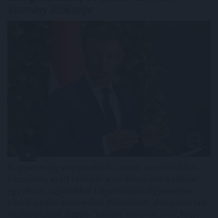
kormány öröksége
Magyarország energiaellátása stabil, az ivóvízellátás
biztosított, ezért feloldják a rendkívüli intézkedések
egy részét, ugyanakkor folyamatosan figyelemmel
kísérik a paksi atomerőmű működését, ahol a mostani
vízállásjelzések alapján "halvány esély van arra", hogy