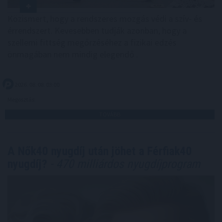
Közismert, hogy a rendszeres mozgás védi a szív- és
érrendszert. Kevesebben tudják azonban, hogy a
szellemi fittség megőrzéséhez a fizikai edzés
önmagában nem mindig elegendő .
2026. 08. 08. 03:00
Megosztás:
TOVÁBB
A Nők40 nyugdíj után jöhet a Férfiak40
nyugdíj?
- 470 milliárdos nyugdíjprogram