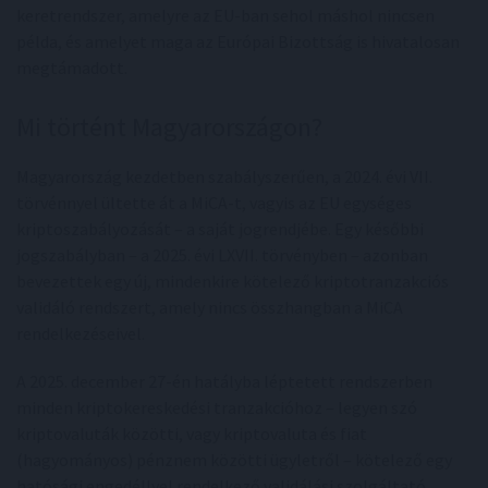
keretrendszer, amelyre az EU-ban sehol máshol nincsen
példa, és amelyet maga az Európai Bizottság is hivatalosan
megtámadott.
Mi történt Magyarországon?
Magyarország kezdetben szabályszerűen, a 2024. évi VII.
törvénnyel ültette át a MiCA-t, vagyis az EU egységes
kriptoszabályozását – a saját jogrendjébe. Egy későbbi
jogszabályban – a 2025. évi LXVII. törvényben – azonban
bevezettek egy új, mindenkire kötelező kriptotranzakciós
validáló rendszert, amely nincs összhangban a MiCA
rendelkezéseivel.
A 2025. december 27-én hatályba léptetett rendszerben
minden kriptokereskedési tranzakcióhoz – legyen szó
kriptovaluták közötti, vagy kriptovaluta és fiat
(hagyományos) pénznem közötti ügyletről – kötelező egy
hatósági engedéllyel rendelkező validálási szolgáltató