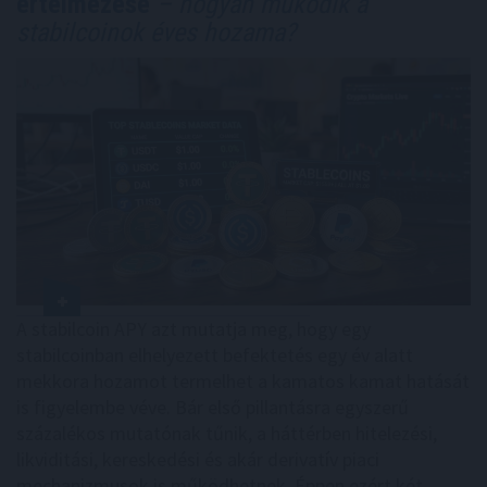
értelmezése
– hogyan működik a
stabilcoinok éves hozama?
A stabilcoin APY azt mutatja meg, hogy egy
stabilcoinban elhelyezett befektetés egy év alatt
mekkora hozamot termelhet a kamatos kamat hatását
is figyelembe véve. Bár első pillantásra egyszerű
százalékos mutatónak tűnik, a háttérben hitelezési,
likviditási, kereskedési és akár derivatív piaci
mechanizmusok is működhetnek. Éppen ezért két