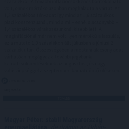
százalékról. A további inflációcsökkenés borítékolható
volt, ennek mértéke azonban meghaladta a vártat. Az
1,2 százalékos tényadat így mind az 1,6 százalékos
piaci konszenzusnál, mind a mi – ennél alacsonyabb –
1,4 százalékos várakozásunknál kisebb lett. A
maginflációnál már nem volt ilyen mértékű a lassulás,
ez a mutató 1,9 százalékon állt júliusban a júniusi 2
százalék után. Összességében a mostani alacsony adat
várhatóan megágyaz a további jegybanki
kamatcsökkentéseknek az augusztusi, és nagy
valószínűséggel a szeptemberi kamatdöntő üléseken.
2026. 08. 07. 22:00
Megosztás:
TOVÁBB
Magyar Péter: stabil Magyarország
energiaellátása,
de drámai az Orbán-