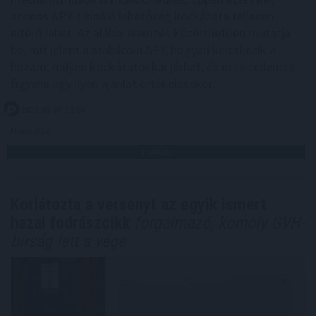
azonos APY-t kínáló lehetőség kockázata teljesen
eltérő lehet. Az alábbi elemzés közérthetően mutatja
be, mit jelent a stabilcoin APY, hogyan keletkezik a
hozam, milyen kockázatokkal járhat, és mire érdemes
figyelni egy ilyen ajánlat értékelésekor.
2026. 08. 07. 19:00
Megosztás:
TOVÁBB
Korlátozta a versenyt az egyik ismert
hazai fodrászcikk
forgalmazó, komoly GVH-
bírság lett a vége