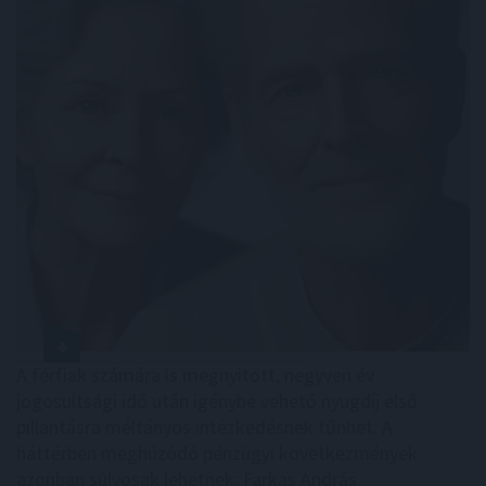
A férfiak számára is megnyitott, negyven év
jogosultsági idő után igénybe vehető nyugdíj első
pillantásra méltányos intézkedésnek tűnhet. A
háttérben meghúzódó pénzügyi következmények
azonban súlyosak lehetnek: Farkas András