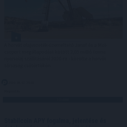
A horvát olajvezeték-üzemeltető Janaf és a Mol-
csoport megállapodást kötött 2,05 millió tonna
nyersolaj szállításáról 2026-ra - közölte a horvát
társaság csütörtökön.
2026. 08. 07. 20:00
Megosztás:
TOVÁBB
Stabilcoin APY fogalma, jelentése és