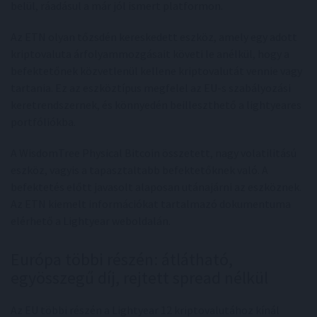
belül, ráadásul a már jól ismert platformon.
Az ETN olyan tőzsdén kereskedett eszköz, amely egy adott
kriptovaluta árfolyammozgásait követi le anélkül, hogy a
befektetőnek közvetlenül kellene kriptovalutát vennie vagy
tartania. Ez az eszköztípus megfelel az EU-s szabályozási
keretrendszernek, és könnyedén beilleszthető a lightyeares
portfóliókba.
A WisdomTree Physical Bitcoin összetett, nagy volatilitású
eszköz, vagyis a tapasztaltabb befektetőknek való. A
befektetés előtt javasolt alaposan utánajárni az eszköznek.
Az ETN kiemelt információkat tartalmazó dokumentuma
elérhető a Lightyear weboldalán.
Európa többi részén: átlátható,
egyösszegű díj, rejtett spread nélkül
Az EU többi részén a Lightyear 12 kriptovalutához kínál