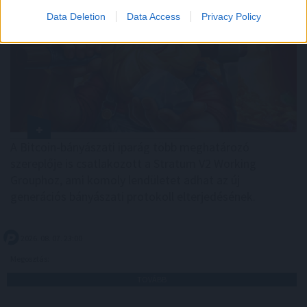
Data Deletion
Data Access
Privacy Policy
A Bitcoin-bányászati iparág több meghatározó
szereplője is csatlakozott a Stratum V2 Working
Grouphoz, ami komoly lendületet adhat az új
generációs bányászati protokoll elterjedésének.
2026. 08. 07. 23:00
Megosztás:
TOVÁBB