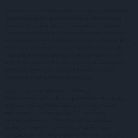
Andres Kitter, a Lightyear Europe vezérigazgatója elmondta:
„Magyarországon is ugyanolyan aktívan érdeklődnek az
emberek a kriptovaluták iránt, mint máshol Európában, ezt
halljuk az ügyfeleinktől. Különösen bosszantó, hogy pont
egy olyan helyen nem tudunk közvetlen kriptokereskedést
biztosítani, ahol erre az egyik legnagyobb igény mutatkozik
– ez pedig nem azért van, mert nem szeretnénk, hanem
azért, mert nem teszi lehetővé az a magyar szabályozás,
amellyel szemben már maga az Európai Bizottság is
hivatalosan megfogalmazta az aggályait.
A helyzet azonban változhat. A Bizottság
kötelezettségszegési eljárása egyértelműen jelzi, hogy a
Magyarországon jelenleg alkalmazott rendszer nem
egyeztethető össze az egységes EU-s kriptopiac
berendezkedésével. Amint elhárulnak a szabályozási
akadályok, a Lightyear szeretne az egyik első olyan
szolgáltató lenni, amelynél elérhetővé válik a teljes körű