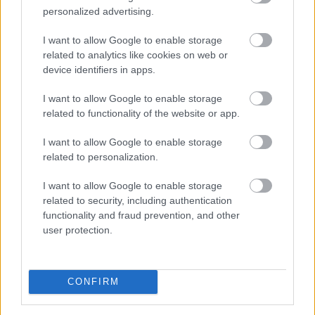
kriptoszabályozás: a Szenátus az augusztusi szünet
personalized advertising.
előtt nem vitte szavazásra a CLARITY Actet, miközben
a JPMorgan arra figyelmeztet, hogy a jogszabály
I want to allow Google to enable storage
további csúszása komoly versenyelőnyt adhat a
related to analytics like cookies on web or
hagyományos pénzügyi rendszernek. A tét nemcsak a
device identifiers in apps.
kriptovaluták szabályozási környezete, hanem a több
I want to allow Google to enable storage
ezermilliárd dollárosra növekedő tokenizációs piac
related to functionality of the website or app.
jövője is lehet.
I want to allow Google to enable storage
2026. 08. 07. 23:59
related to personalization.
Megosztás:
I want to allow Google to enable storage
TOVÁBB
related to security, including authentication
functionality and fraud prevention, and other
user protection.
Nagy Bitcoin-bányászok álltak
be a Stratum
V2 mögé
CONFIRM