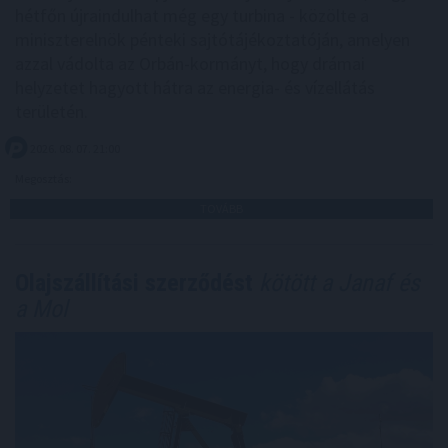
hétfőn újraindulhat még egy turbina - közölte a
miniszterelnök pénteki sajtótájékoztatóján, amelyen
azzal vádolta az Orbán-kormányt, hogy drámai
helyzetet hagyott hátra az energia- és vízellátás
területén.
2026. 08. 07. 21:00
Megosztás:
TOVÁBB
Olajszállítási szerződést
kötött a Janaf és
a Mol