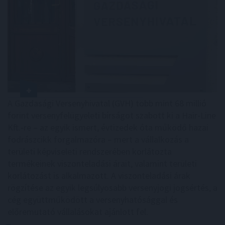
A Gazdasági Versenyhivatal (GVH) több mint 68 millió
forint versenyfelügyeleti bírságot szabott ki a Hair-Line
Kft.-re – az egyik ismert, évtizedek óta működő hazai
fodrászcikk forgalmazóra – mert a vállalkozás a
területi képviseleti rendszerében korlátozta
termékeinek viszonteladási árait, valamint területi
korlátozást is alkalmazott. A viszonteladási árak
rögzítése az egyik legsúlyosabb versenyjogi jogsértés, a
cég együttműködött a versenyhatósággal és
előremutató vállalásokat ajánlott fel.