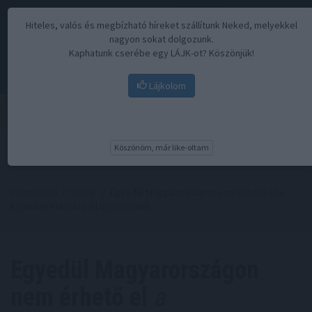
Hiteles, valós és megbízható híreket szállítunk Neked, melyekkel
nagyon sokat dolgozunk.
Kaphatunk cserébe egy LÁJK-ot? Köszönjük!
Lájkolom
Menü
Köszönöm, már like-oltam
Kezdőoldal
//
Hírek
// Egyedül Magyarországon nem érhető el a
kriptokereskedés a Lightyear-nél
Egyedül Magyarországon
nem érhető el
a