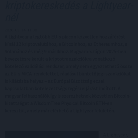
kriptokereskedés a Lightyear-
nél
2026. 05. 14. 11:30
A Lightyear a legtöbb EU-s piacon közvetlen hozzáférést
kínál 12 kriptovalutához, a Bitcoinhoz, az Ethereumhoz, a
Solanához és még 9 másikhoz. Magyarországon 2025-ben
bevezetésre került a kriptotranzakciókra vonatkozó
kötelező validálási rendszer, amely nem egyeztethető össze
az EU-s MiCA-rendelettel, ráadásul büntetőjogi szankciókat
is kilátásba helyez – az Európai Bizottság ezzel
kapcsolatban kötelezettségszegési eljárást indított. A
magyar felhasználók így is szerezhetnek közvetlen Bitcoin-
kitettséget a WisdomTree Physical Bitcoin ETN-en
keresztül, amely már elérhető a Lightyear felületén.
A Lightyear,