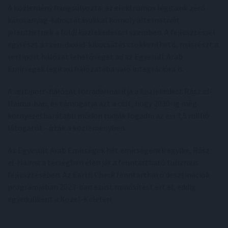
A közlemény hangsúlyozta: az elektromos légitaxik zéró
károsanyag-kibocsátásukkal komoly alternatívát
jelenthetnek a földi közlekedéssel szemben. A fejlesztéssel
egyrészt a szén-dioxid-kibocsátás csökkenthető, másrészt a
vertiport hálózat lehetőséget ad az Egyesült Arab
Emírségek légitaxi hálózatába való integrációra is.
A vertiport-hálózat forradalmasítja a közlekedést Rász el-
Haima-ban, és támogatja azt a célt, hogy 2030-ig még
környezetbarátabb módon tudják fogadni az évi 3,5 millió
látogatót - írták a közleményben.
Az Egyesült Arab Emírségek hét emírségének egyike, Rász
el-Haima a térségben élen jár a fenntartható turizmus
fejlesztésében. Az Earth Check fenntartható desztinációk
programjában 2023-ban ezüst minősítést ért el, eddig
egyedüliként a Közel-Keleten.