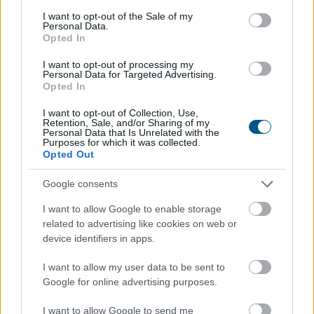
consent section.
háttérben meghúzódó pénzügyi következmények
I want to opt-out of the Sale of my
Personal Data.
azonban súlyosak lehetnek: Farkas András
Opted In
nyugdíjszakértő szerint egy ilyen rendszer éves
költsége jelenlegi értéken számolva akár a 470 milliárd
I want to opt-out of processing my
Personal Data for Targeted Advertising.
forintot is meghaladhatná.
Opted In
2026. 08. 08. 02:00
I want to opt-out of Collection, Use,
Retention, Sale, and/or Sharing of my
Megosztás:
Personal Data that Is Unrelated with the
Purposes for which it was collected.
TOVÁBB
Opted Out
Google consents
Tényleg nem a sörtől van
a sörhas? Akkor
I want to allow Google to enable storage
mitől?
related to advertising like cookies on web or
device identifiers in apps.
I want to allow my user data to be sent to
Google for online advertising purposes.
I want to allow Google to send me