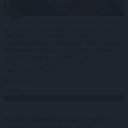
A Nemzeti Kereskedelmi és Fogyasztóvédelmi Hatóság
(NKFH) a kormányhivatalok bevonásával országos
ellenőrzést végez a nemzetközi konyhát képviselő
vendéglátóhelyeken. Az ellenőrzések célja a fogyasztók
egészségének védelme, valamint annak vizsgálata,
hogy az érintett vállalkozások betartják-e az
élelmiszer-biztonsági, higiéniai és fogyasztói
tájékoztatási előírásokat.
2026. 08. 07. 17:00
Megosztás:
TOVÁBB
Tovább erősítenék a magyar termékek
jelenlétét a kereskedelmi láncok