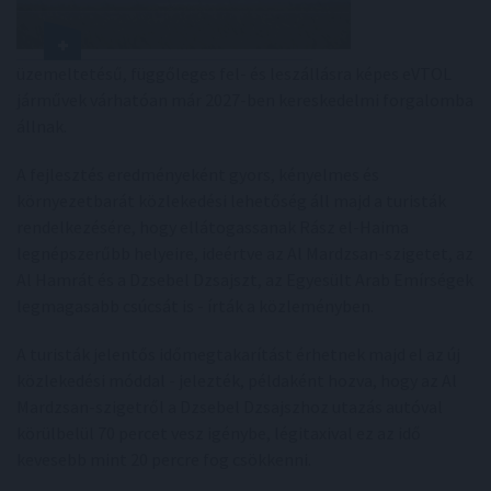
üzemeltetésű, függőleges fel- és leszállásra képes eVTOL
járművek várhatóan már 2027-ben kereskedelmi forgalomba
állnak.
A fejlesztés eredményeként gyors, kényelmes és
környezetbarát közlekedési lehetőség áll majd a turisták
rendelkezésére, hogy ellátogassanak Rász el-Haima
legnépszerűbb helyeire, ideértve az Al Mardzsan-szigetet, az
Al Hamrát és a Dzsebel Dzsajszt, az Egyesült Arab Emírségek
legmagasabb csúcsát is - írták a közleményben.
A turisták jelentős időmegtakarítást érhetnek majd el az új
közlekedési móddal - jelezték, példaként hozva, hogy az Al
Mardzsan-szigetről a Dzsebel Dzsajszhoz utazás autóval
körülbelül 70 percet vesz igénybe, légitaxival ez az idő
kevesebb mint 20 percre fog csökkenni.