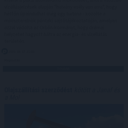
vízállásjelzések alapján "halvány esély van arra", hogy
hétfőn újraindulhat még egy turbina - közölte a
miniszterelnök pénteki sajtótájékoztatóján, amelyen
azzal vádolta az Orbán-kormányt, hogy drámai
helyzetet hagyott hátra az energia- és vízellátás
területén.
2026. 08. 07. 21:00
Megosztás:
TOVÁBB
Olajszállítási szerződést
kötött a Janaf és
a Mol