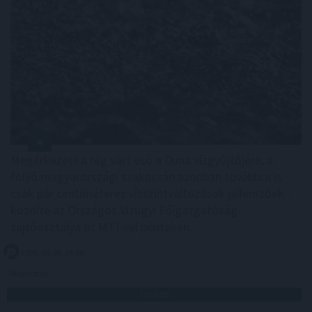
Megérkezett a rég várt eső a Duna vízgyűjtőjére, a
folyó magyarországi szakaszán azonban továbbra is
csak pár centiméteres vízszintváltozások jellemzőek -
közölte az Országos Vízügyi Főigazgatóság
sajtóosztálya az MTI-vel pénteken.
2026. 08. 08. 04:00
Megosztás:
TOVÁBB