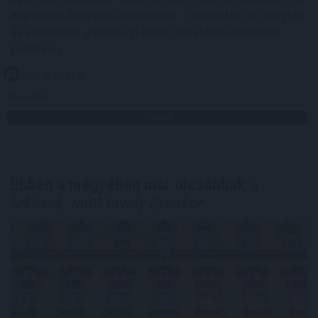
augusztus közepén indulhatnak - jelentette be az agrár-
és élelmiszer-gazdasági miniszter videóüzenetben
pénteken.
2026. 08. 08. 07:00
Megosztás:
TOVÁBB
Ebben a megyében már olcsóbbak
a
lakások, mint tavaly ilyenkor