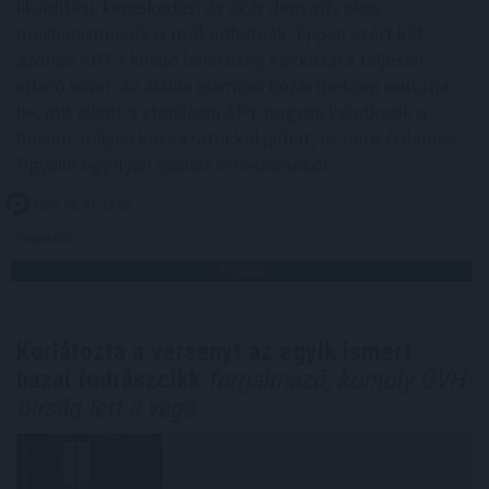
likviditási, kereskedési és akár derivatív piaci
mechanizmusok is működhetnek. Éppen ezért két
azonos APY-t kínáló lehetőség kockázata teljesen
eltérő lehet. Az alábbi elemzés közérthetően mutatja
be, mit jelent a stabilcoin APY, hogyan keletkezik a
hozam, milyen kockázatokkal járhat, és mire érdemes
figyelni egy ilyen ajánlat értékelésekor.
2026. 08. 07. 19:00
Megosztás:
TOVÁBB
Korlátozta a versenyt az egyik ismert
hazai fodrászcikk
forgalmazó, komoly GVH-
bírság lett a vége