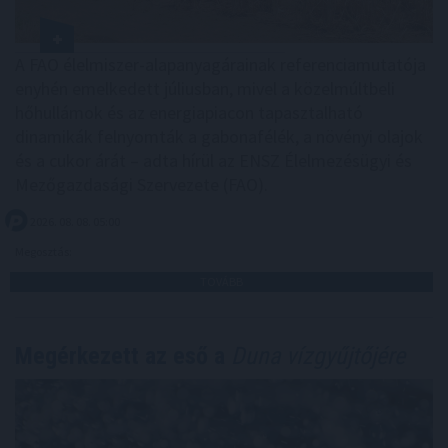
A FAO élelmiszer-alapanyagárainak referenciamutatója
enyhén emelkedett júliusban, mivel a közelmúltbeli
hőhullámok és az energiapiacon tapasztalható
dinamikák felnyomták a gabonafélék, a növényi olajok
és a cukor árát – adta hírül az ENSZ Élelmezésügyi és
Mezőgazdasági Szervezete (FAO).
2026. 08. 08. 05:00
Megosztás:
TOVÁBB
Megérkezett az eső a
Duna vízgyűjtőjére