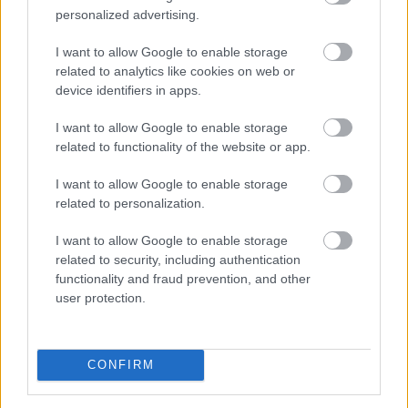
personalized advertising.
I want to allow Google to enable storage
related to analytics like cookies on web or
device identifiers in apps.
I want to allow Google to enable storage
related to functionality of the website or app.
I want to allow Google to enable storage
related to personalization.
I want to allow Google to enable storage
A sörhas elnevezés félrevezetőbb, mint gondolnánk.
related to security, including authentication
Nem létezik olyan különleges biológiai kapcsoló, amely
functionality and fraud prevention, and other
felismeri a korsó sört, majd annak energiáját
user protection.
egyenesen a köldök köré csomagolja.
CONFIRM
2026. 08. 08. 01:00
Megosztás: