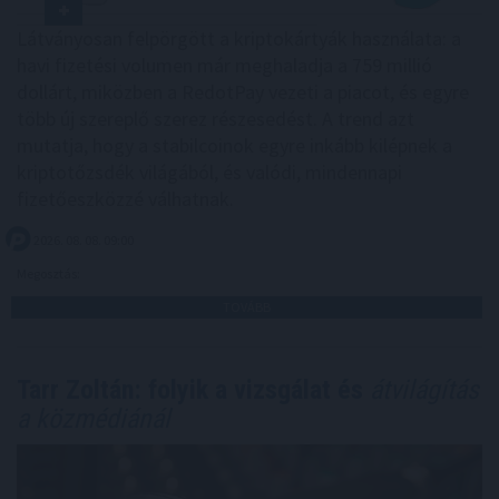
Látványosan felpörgött a kriptokártyák használata: a
havi fizetési volumen már meghaladja a 759 millió
dollárt, miközben a RedotPay vezeti a piacot, és egyre
több új szereplő szerez részesedést. A trend azt
mutatja, hogy a stabilcoinok egyre inkább kilépnek a
kriptotőzsdék világából, és valódi, mindennapi
fizetőeszközzé válhatnak.
2026. 08. 08. 09:00
Megosztás:
TOVÁBB
Tarr Zoltán: folyik a vizsgálat és
átvilágítás
a közmédiánál