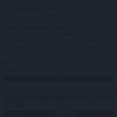
Újabb akadályba ütközött az amerikai
kriptoszabályozás: a Szenátus az augusztusi szünet
előtt nem vitte szavazásra a CLARITY Actet, miközben
a JPMorgan arra figyelmeztet, hogy a jogszabály
további csúszása komoly versenyelőnyt adhat a
hagyományos pénzügyi rendszernek. A tét nemcsak a
kriptovaluták szabályozási környezete, hanem a több
ezermilliárd dollárosra növekedő tokenizációs piac
jövője is lehet.
2026. 08. 07. 23:59
Megosztás:
TOVÁBB
Nagy Bitcoin-bányászok álltak
be a Stratum
V2 mögé