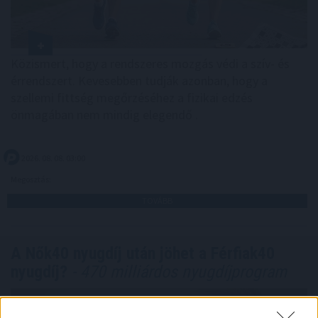
Közismert, hogy a rendszeres mozgás védi a szív- és
érrendszert. Kevesebben tudják azonban, hogy a
szellemi fittség megőrzéséhez a fizikai edzés
önmagában nem mindig elegendő .
2026. 08. 08. 03:00
Megosztás:
TOVÁBB
A Nők40 nyugdíj után jöhet a Férfiak40
nyugdíj?
- 470 milliárdos nyugdíjprogram