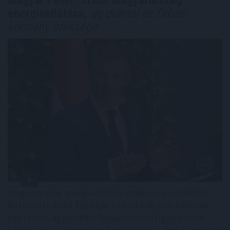
energiaellátása,
de drámai az Orbán-
kormány öröksége
Magyarország energiaellátása stabil, az ivóvízellátás
biztosított, ezért feloldják a rendkívüli intézkedések
egy részét, ugyanakkor folyamatosan figyelemmel
kísérik a paksi atomerőmű működését, ahol a mostani