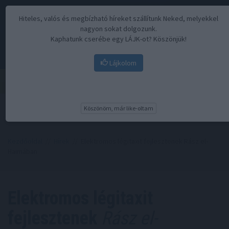
Hiteles, valós és megbízható híreket szállítunk Neked, melyekkel
nagyon sokat dolgozunk.
Kaphatunk cserébe egy LÁJK-ot? Köszönjük!
Lájkolom
Menü
Köszönöm, már like-oltam
Kezdőoldal
//
Hírek
// Elektromos légitaxit fejlesztenek Rász el-
Haimában
Elektromos légitaxit
fejlesztenek
Rász el-