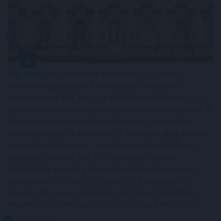
Míg év elején sokan attól tartottak, hogy idén is
jelentős drágulás lesz a lakáspiacon, mostanra
egyértelművé vált, hogy az árrobbanás kifulladt, és a
piac a fokozatos normalizálódás irányába mozdult el. A
vásárlók közül egyre többen kivárnak, alaposabban
összehasonlítják a kínálatot, és hosszabb ideig keresik
a megfelelő ingatlant – derül ki a legfrissebb Zenga
Ingatlan Radarból. Bár 2026 júliusában tovább
emelkedtek a lakóingatlanok hirdetési árai, az éves
árnövekedés üteme országosan és Budapesten is
lassult, sőt van egy megyénk, ahol most olcsóbbak a
meghirdetett lakóingatlanok, mint egy évvel ezelőtt.