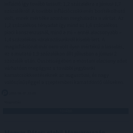
infláció így tovább lassult: 1,2 százalékra a júniusi 1,7
százalékról. A további inflációcsökkenés borítékolható
volt, ennek mértéke azonban meghaladta a vártat. Az
1,2 százalékos tényadat így mind az 1,6 százalékos
piaci konszenzusnál, mind a mi – ennél alacsonyabb –
1,4 százalékos várakozásunknál kisebb lett. A
maginflációnál már nem volt ilyen mértékű a lassulás,
ez a mutató 1,9 százalékon állt júliusban a júniusi 2
százalék után. Összességében a mostani alacsony adat
várhatóan megágyaz a további jegybanki
kamatcsökkentéseknek az augusztusi, és nagy
valószínűséggel a szeptemberi kamatdöntő üléseken.
2026. 08. 07. 22:00
Megosztás:
TOVÁBB
Magyar Péter: stabil Magyarország