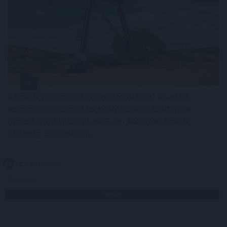
A horvát olajvezeték-üzemeltető Janaf és a Mol-
csoport megállapodást kötött 2,05 millió tonna
nyersolaj szállításáról 2026-ra - közölte a horvát
társaság csütörtökön.
2026. 08. 07. 20:00
Megosztás:
TOVÁBB