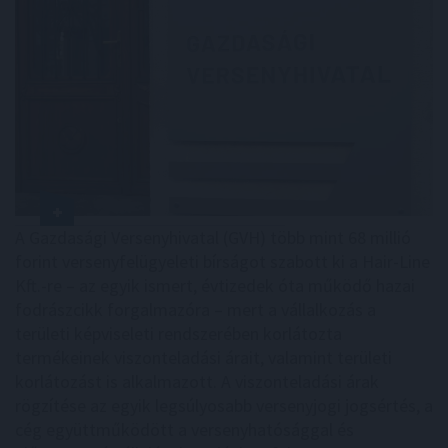
A Gazdasági Versenyhivatal (GVH) több mint 68 millió
forint versenyfelügyeleti bírságot szabott ki a Hair-Line
Kft.-re – az egyik ismert, évtizedek óta működő hazai
fodrászcikk forgalmazóra – mert a vállalkozás a
területi képviseleti rendszerében korlátozta
termékeinek viszonteladási árait, valamint területi
korlátozást is alkalmazott. A viszonteladási árak
rögzítése az egyik legsúlyosabb versenyjogi jogsértés, a
cég együttműködött a versenyhatósággal és