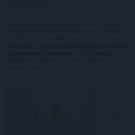
Haimában
2024. 05. 09. 17:00
Az egyesült arab emírségekbeli Rász el-Haima Közlekedési
Hatósága (RAKTA) és Rász el-Haima Turisztikai Hivatala
(RAKTDA) szerdán szándéknyilatkozatot írt alá a Skyports
Infrastructure (Skyports) vállalattal az elektromos légitaxi
szolgáltatásokhoz szükséges vertiport infrastruktúra
fejlesztéséről - tájékoztatta az MTI-t a RAKTDA
magyarországi képviselete.
A közlemény
szerint a
közös
fejlesztésű,
tervezésű és