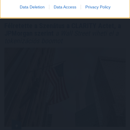
TOVÁBB
Data Deletion
Data Access
Privacy Policy
Félretette a Szenátus a CLARITY Actet, a
JPMorgan szerint
a Wall Street viheti el a
tokenizációs boomot