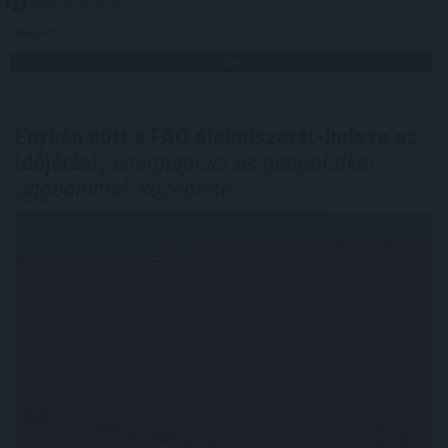
2026. 08. 08. 06:00
Megosztás:
TOVÁBB
Enyhén nőtt a FAO élelmiszerár-indexe az
időjárási,
energiapiaci és geopolitikai
aggodalmak közepette