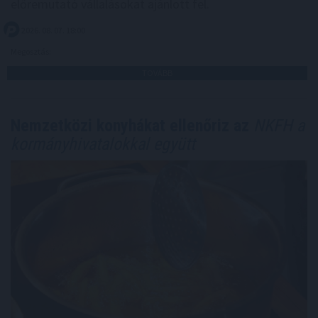
előremutató vállalásokat ajánlott fel.
2026. 08. 07. 18:00
Megosztás:
TOVÁBB
Nemzetközi konyhákat ellenőriz az
NKFH a
kormányhivatalokkal együtt