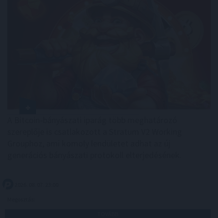
A Bitcoin-bányászati iparág több meghatározó
szereplője is csatlakozott a Stratum V2 Working
Grouphoz, ami komoly lendületet adhat az új
generációs bányászati protokoll elterjedésének.
2026. 08. 07. 23:00
Megosztás:
TOVÁBB