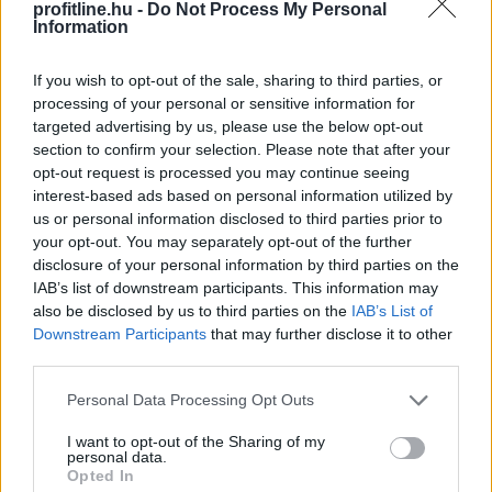
profitline.hu -
Do Not Process My Personal
Information
If you wish to opt-out of the sale, sharing to third parties, or
processing of your personal or sensitive information for
targeted advertising by us, please use the below opt-out
section to confirm your selection. Please note that after your
opt-out request is processed you may continue seeing
interest-based ads based on personal information utilized by
us or personal information disclosed to third parties prior to
your opt-out. You may separately opt-out of the further
disclosure of your personal information by third parties on the
IAB’s list of downstream participants. This information may
also be disclosed by us to third parties on the
IAB’s List of
Downstream Participants
that may further disclose it to other
third parties.
Please note that this website/app uses one or more Google
Personal Data Processing Opt Outs
services and may gather and store information including but
A férfiak számára is megnyitott, negyven év
not limited to your visit or usage behaviour. You may click to
I want to opt-out of the Sharing of my
personal data.
jogosultsági idő után igénybe vehető nyugdíj első
grant or deny consent to Google and its third-party tags to
Opted In
pillantásra méltányos intézkedésnek tűnhet. A
use your data for below specified purposes in below Google