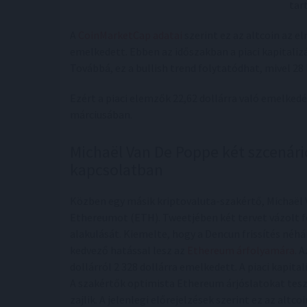
tar
A
CoinMarketCap adatai
szerint ez az altcoin az el
emelkedett. Ebben az időszakban a piaci kapitalizáci
Továbbá, ez a bullish trend folytatódhat, mivel 28
Ezért a piaci elemzők 22,62 dollárra való emelked
márciusában.
Michaël Van De Poppe két szcenárió
kapcsolatban
Közben egy másik kriptovaluta-szakértő, Michaël V
Ethereumot (ETH). Tweetjében két tervet vázolt f
alakulását. Kiemelte, hogy a Dencun frissítés néhá
kedvező hatással lesz az
Ethereum árfolyamára
. 
dollárról 2 328 dollárra emelkedett. A piaci kapitali
A szakértők optimista Ethereum árjóslatokat teszn
zajlik. A jelenlegi előrejelzések szerint ez az altc