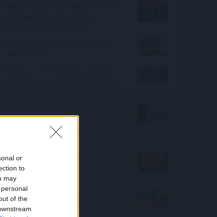
Magyar Péter: stabil Magyarország
energiaellátása, de drámai az
Orbán-kormány öröksége
Olajszállítási szerződést kötött a
Janaf és a Mol
Stabilcoin APY fogalma, jelentése
és értelmezése – hogyan működik a
stabilcoinok éves hozama?
Korlátozta a versenyt az egyik
ismert hazai fodrászcikk
forgalmazó, komoly GVH-bírság
lett a vége
Nemzetközi konyhákat ellenőriz az
sonal or
NKFH a kormányhivatalokkal
ection to
együtt
ou may
 personal
Tovább erősítenék a magyar
out of the
termékek jelenlétét a kereskedelmi
 downstream
láncok