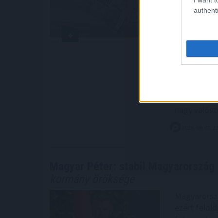
lassult: 1,2
authenti
inflációcsö
meghaladta 
százalékos 
1,4 százalé
már nem vol
százalékon á
Összességé
további jeg
nagy valósz
2026. 08. 07. 2
Magyar Péter: stabil Magyarország 
kormány öröksége
Magyarország
ezért felol