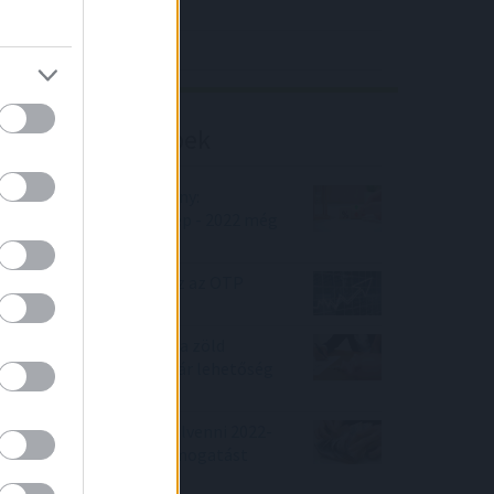
4IG elemzés
Richter elemzés
Befektetési tippek
Bankmonitor közlemény:
Lakáshitel kamatkörkép - 2022 még
sok fejtörést okozhat
Új év, új helyzet? Mi lesz az OTP
részvénnyel? Elemzés
Újabb bankok álltak le a zöld
hitellel, alig maradt már lehetőség
az igénylésre
Lakáshitel szeretnél felvenni 2022-
ben? Akkor sok-sok támogatást
kaphatsz!