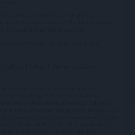
tományon.
múlt egy hétben 15,08 dollárról 19,06 dollárra
ója is 8,56 milliárd dollárról 11,18 milliárd dollárra nőtt.
 LINK technikai mutató zöld színben van.
ést prognosztizálnak a Chainlink kriptónak 2024
t állított fel az Ethereum árával
an De Poppe, szintén pozitív szavakkal illette az
el arról, hogyan látja az Ethereum árfolyamának
ny nap múlva érkezik a teszthálózatra. Ez a fejlemény
Az Ethereum kriptovaluta értéke az elmúlt hónapban 2 241
zációja is 269 milliárd dollárról 279 milliárd dollárra nőtt.
ek, mivel a kereskedés a 100 és 200 napos EMA-k felett
oin 2024 első negyedévében elérheti a 2 447 dollárt.