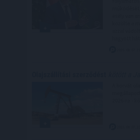
folyamatos
működését, 
esély van ar
közölte a m
azzal vádol
hagyott hátr
2026. 08. 07. 2
Olajszállítási szerződést
kötött a J
A horvát ol
megállapodás
2026-ra - k
2026. 08. 07. 2