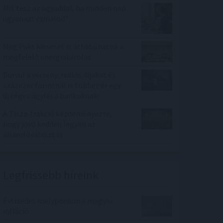
Mit tesz az agyaddal, ha minden nap
ugyanazt csinálod?
Még Paks kiesését is áthidalhatná a
megfelelő energiatárolás
Durvul a verseny: nullás díjakat és
százezer forintnál is többet ér egy
új céges ügyfél a bankoknak
A Tisza-frakció kezdeményezte,
hogy jövő kedden legyen az
államfőválasztás
Legfrissebb híreink
Évtizedes mélyponton a magyar
infláció