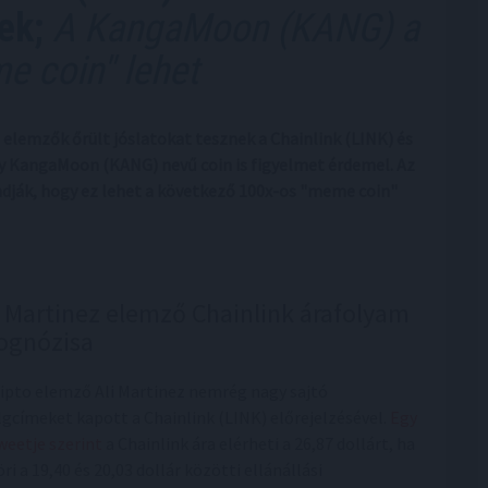
ek;
A KangaMoon (KANG) a
e coin" lehet
 elemzők őrült jóslatokat tesznek a Chainlink (LINK) és
 KangaMoon (KANG) nevű coin is figyelmet érdemel. Az
dják, hogy ez lehet a következő 100x-os "meme coin"
i Martinez elemző Chainlink árafolyam
ognózisa
ripto elemző Ali Martinez nemrég nagy sajtó
lgcímeket kapott a Chainlink (LINK) előrejelzésével.
Egy
tweetje szerint
a Chainlink ára elérheti a 26,87 dollárt, ha
ri a 19,40 és 20,03 dollár közötti ellánállási