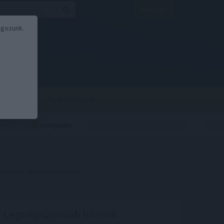
Belépés
lgozunk.
BOR
BIRS
Kalkulátorok
 100x-os "meme coin" lehet
Legnépszerűbb híreink