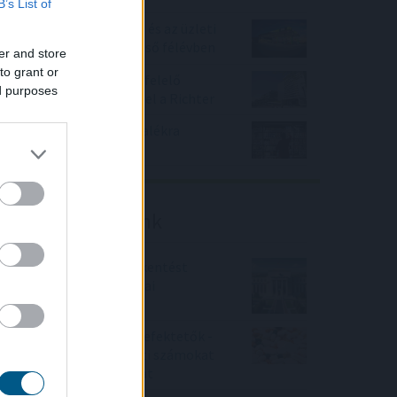
B’s List of
Növelte az árbevételét és az üzleti
eredményét a Mol az első félévben
er and store
to grant or
A várakozásoknak megfelelő
ed purposes
bevételnövekedést ért el a Richter
KSH: júliusban 1,2 százalékra
csökkent az infláció
Friss elemzéseink
Fokozatos kamatcsökkentést
támogatnak az amerikai
jegybankárok
Örülhetnek a Richter befektetők -
piaci konszenzus feletti számokat
közölt a tőzsdei vállalat