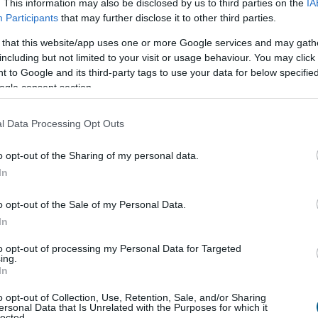
. This information may also be disclosed by us to third parties on the
IA
tosan nőni fog. Az NFT P2E játékok piacával való
Participants
that may further disclose it to other third parties.
n 3292 millió dollárra értékelt, hosszú távú növekedési
 that this website/app uses one or more Google services and may gath
t jósolják, hogy egyszer egy Tier-1 CEX felsorolja a
including but not limited to your visit or usage behaviour. You may click 
1000%-kal is képes lehet majd növekedni.
 to Google and its third-party tags to use your data for below specifi
ogle consent section.
lmúlja a Chainlink-et és az
l Data Processing Opt Outs
KangaMoon gyorsan maga mögött hagyhatja az olyan
o opt-out of the Sharing of my personal data.
acsony induló kapitalizáció miatt a KANG-nak sokkal
In
rfolyama megugorjon. Ez teszi a KangaMoont izgalmas
 keresnek.
o opt-out of the Sale of my Personal Data.
In
izgalmas lehetőségeit még ma!
to opt-out of processing my Personal Data for Targeted
ing.
ps://Kangamoon.com/
In
égünkhöz:
https://t.me/Kangamoonofficial
o opt-out of Collection, Use, Retention, Sale, and/or Sharing
ersonal Data that Is Unrelated with the Purposes for which it
lected.