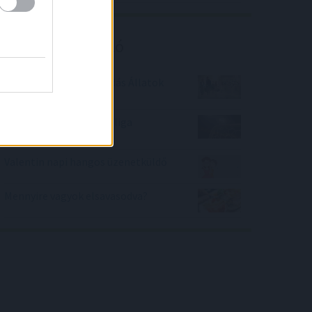
Kalkulátor ajánló
Hányast kapnál Legendás Állatok
tantárgyból?
Ki volt a német Bundesliga
bajnoka?
Valentin napi hangos üzenetküldő
Mennyire vagyok elsavasodva?