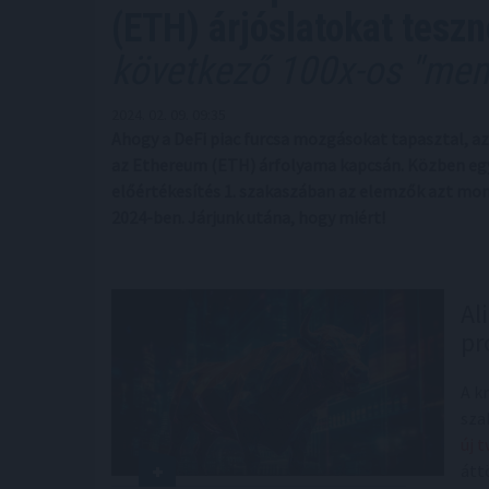
(ETH) árjóslatokat teszn
következő 100x-os "mem
2024. 02. 09. 09:35
Ahogy a DeFi piac furcsa mozgásokat tapasztal, az
az Ethereum (ETH) árfolyama kapcsán. Közben egy
előértékesítés 1. szakaszában az elemzők azt mon
2024-ben. Járjunk utána, hogy miért!
Al
pr
A k
sza
új 
áttö