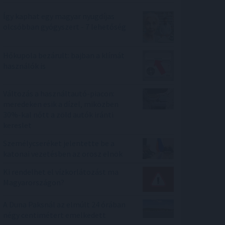
Így kaphat egy magyar nyugdíjas
olcsóbban gyógyszert - 7 lehetőség
Hőkupola bezárult: bajban a klímát
használók is
Változás a használtautó-piacon:
meredeken esik a dízel, miközben
30%-kal nőtt a zöld autók iránti
kereslet
Személycseréket jelentette be a
katonai vezetésben az orosz elnök
Ki rendelhet el vízkorlátozást ma
Magyarországon?
A Duna Paksnál az elmúlt 24 órában
négy centimétert emelkedett