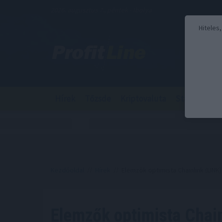
2026. augusztus 7., péntek - Ibolya
Hiteles
Hírek
Tőzsde
Kriptovaluta
Stabilcoin
Kezdőoldal
//
Hírek
// Elemzők optimista Chainlink (LINK
Elemzők optimista Chain