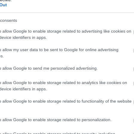
máért a ProfitLine.hu semminemű felelősséget nem vállal.
Out
tetési tanácsadásnak, befektetési ajánlásnak, értékpapír /
telére, eladására vonatkozó felhívásnak, azok kizárólag
consents
tében kiemelten fontos az azt megalapozó információk és
o allow Google to enable storage related to advertising like cookies on
megfontoltan, járjon el pénzügyeiben felelősségteljesen!
evice identifiers in apps.
a és volatilitása kiemelkedően magas.
o allow my user data to be sent to Google for online advertising
s.
to allow Google to send me personalized advertising.
o allow Google to enable storage related to analytics like cookies on
evice identifiers in apps.
o allow Google to enable storage related to functionality of the website
áció
gel a júliusi fogyasztói inflációs adatot tette
o allow Google to enable storage related to personalization.
k szerint a fogyasztói árak havi szinten 0,1
 csökkentek. Az éves szintű infláció így tovább
o allow Google to enable storage related to security, including