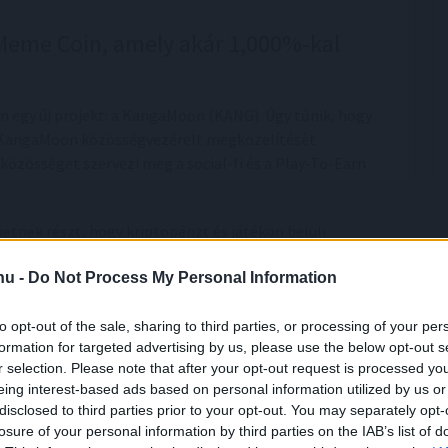
 Meme Coin, amely akár 1,000%-kal
an egy új projekt: a KangaMoon (KANG). Úgy tűnik, hogy
 A KangaMoon közösségvezérelt megközelítését
özösséget szervezi meg a social-fi és a Play-To-Earn
etnek részt, hogy kriptopénzt és játékon belüli
elüli tárgyakat kereskedhetik vagy eladhatják a
.hu -
Do Not Process My Personal Information
hetik a játékidőt.
ogy a felhasználók fogadhatnak a harcokra, ami több
to opt-out of the sale, sharing to third parties, or processing of your per
G saját token tulajdonosai heti, havi és negyedéves
formation for targeted advertising by us, please use the below opt-out s
r selection. Please note that after your opt-out request is processed y
bbá teszi. Ellentétben más "meme coin"-ok 99%-ával, a
eing interest-based ads based on personal information utilized by us or
valutaként.
disclosed to third parties prior to your opt-out. You may separately opt-
losure of your personal information by third parties on the IAB’s list of
an ez egy 1. szakaszos előértékesítési ár, és ahogy ez a