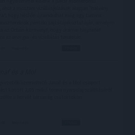
an figyelemmel kísérik a paksi atomerőmű
ahol a mostani vízállásjelzések alapján "halvány
ra", hogy hétfőn újraindulhat még egy turbina -
iniszterelnök pénteki sajtótájékoztatóján, amelyen
ta az Orbán-kormányt, hogy drámai helyzetet
a az energia- és vízellátás területén.
1:00
Megosztás:
TOVÁBB
anaf és a Mol
ajvezeték-üzemeltető Janaf és a Mol-csoport
t kötött 2,05 millió tonna nyersolaj szállításáról
özölte a horvát társaság csütörtökön.
0:00
Megosztás:
TOVÁBB