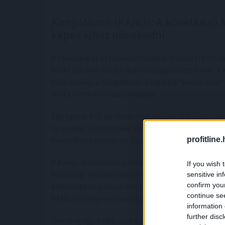
KangaMoon (KANG)
: A következő
képes lehet növekedni
A Chainlink és Ethereum felhajtás közepette itt v
közel 100,000 dollárt már összegyűjtöttek vele.
kihasználva, a KangaMoon a legjobb "meme coin" k
(P2E) elemek felhasználásával.
Egy egyedi P2E játékban a játékosok csatákban veh
tárgyakat szerezzenek. Továbbá ezeket a játékon b
profitline
KangaMoon piactéren. Így a felhasználók pénzzé te
A Kanga Moon azon új elemet adja a keverékhez, h
If you wish 
közösségi részvételhez és versenyhez vezet. A KAN
sensitive in
confirm you
kihívásokban is részt vesznek, ami még izgalmasa
continue se
KANG ténylegesen használható egy játékon belüli 
information 
further disc
Jelenleg egy KANG csak 0,005 dollárba kerül. Azonb