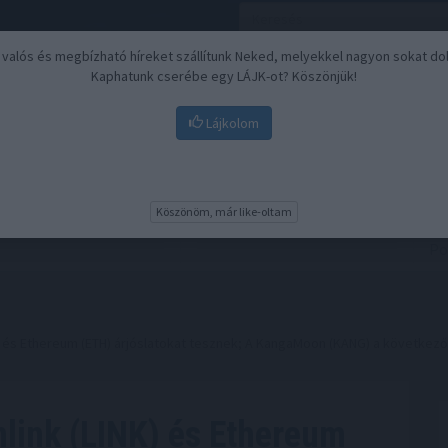
, valós és megbízható híreket szállítunk Neked, melyekkel nagyon sokat do
Kaphatunk cserébe egy LÁJK-ot? Köszönjük!
Lájkolom
Nyugdíj
Biztosítási befektetések
BU
Köszönöm, már like-oltam
) és Ethereum (ETH) árjóslatokat tesznek; A KangaMoon (KANG) a következő
link (LINK) és Ethereum