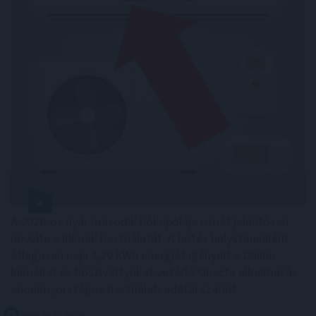
A 2026-os nyár második hőkupolája ismét jelentősen
növelte a klímák használatát. A hűtés helyszínenként
átlagosan napi 4,29 kWh energiát igényelt a Daikin
klímákat és hőszivattyúkat vezérlő Onecta alkalmazás
anonim, országos használati adatai szerint.
2026. 08. 07. 01:00