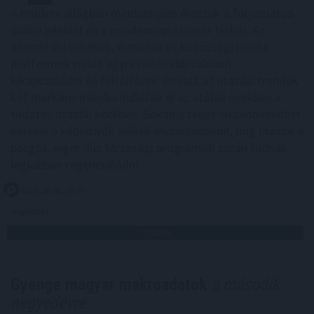
A modern világban mindannyian érezzük a folyamatos
online jelenlét és a mindennapi stressz terhét. Az
állandó értesítések, e-mailek és közösségi média
platformok miatt egyre nehezebb valóban
kikapcsolódni és feltöltődni. Emiatt az utazási trendek
két markáns irányba indultak el az utóbbi években a
tudatos utazók körében. Sokan a teljes elcsendesedést
keresik a képernyők nélküli elvonulásokon, míg mások a
pörgős, inger dús társasági programok során tudnak
legjobban regenerálódni.
2026. 08. 06. 16:45
Megosztás:
TOVÁBB
Gyenge magyar makroadatok
a második
negyedévre