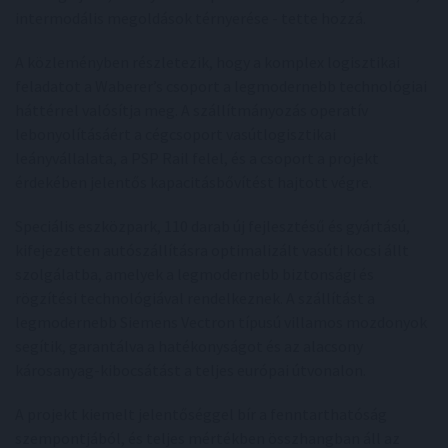
intermodális megoldások térnyerése - tette hozzá.
A közleményben részletezik, hogy a komplex logisztikai
feladatot a Waberer’s csoport a legmodernebb technológiai
háttérrel valósítja meg. A szállítmányozás operatív
lebonyolításáért a cégcsoport vasútlogisztikai
leányvállalata, a PSP Rail felel, és a csoport a projekt
érdekében jelentős kapacitásbővítést hajtott végre.
Speciális eszközpark, 110 darab új fejlesztésű és gyártású,
kifejezetten autószállításra optimalizált vasúti kocsi állt
szolgálatba, amelyek a legmodernebb biztonsági és
rögzítési technológiával rendelkeznek. A szállítást a
legmodernebb Siemens Vectron típusú villamos mozdonyok
segítik, garantálva a hatékonyságot és az alacsony
károsanyag-kibocsátást a teljes európai útvonalon.
A projekt kiemelt jelentőséggel bír a fenntarthatóság
szempontjából, és teljes mértékben összhangban áll az