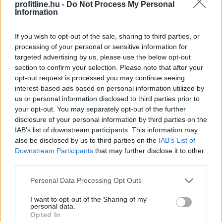
2026. 08. 06. 20:00
profitline.hu -
Do Not Process My Personal
Information
Megosztás:
TOVÁBB
If you wish to opt-out of the sale, sharing to third parties, or
processing of your personal or sensitive information for
targeted advertising by us, please use the below opt-out
A benzinkutaktól a boltok polcaiig: így
section to confirm your selection. Please note that after your
opt-out request is processed you may continue seeing
drágíthatja
meg a Hormuzi-szoros
interest-based ads based on personal information utilized by
konfliktusa a mindennapokat
us or personal information disclosed to third parties prior to
your opt-out. You may separately opt-out of the further
disclosure of your personal information by third parties on the
IAB’s list of downstream participants. This information may
also be disclosed by us to third parties on the
IAB’s List of
Downstream Participants
that may further disclose it to other
third parties.
Please note that this website/app uses one or more Google
Personal Data Processing Opt Outs
services and may gather and store information including but
not limited to your visit or usage behaviour. You may click to
I want to opt-out of the Sharing of my
personal data.
grant or deny consent to Google and its third-party tags to
Opted In
use your data for below specified purposes in below Google