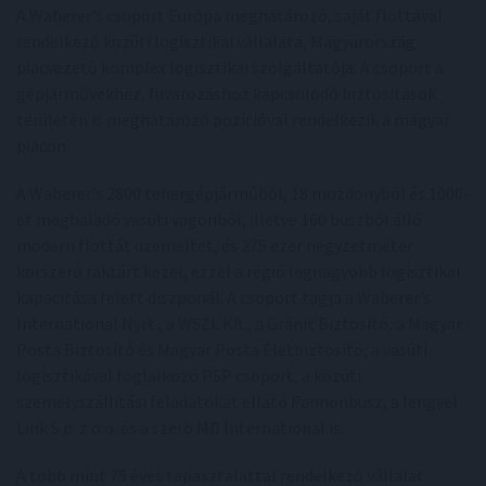
A Waberer’s csoport Európa meghatározó, saját flottával
rendelkező közúti logisztikai vállalata, Magyarország
piacvezető komplex logisztikai szolgáltatója. A csoport a
gépjárművekhez, fuvarozáshoz kapcsolódó biztosítások
területén is meghatározó pozícióval rendelkezik a magyar
piacon.
A Waberer’s 2800 tehergépjárműből, 18 mozdonyból és 1000-
et meghaladó vasúti vagonból, illetve 160 buszból álló
modern flottát üzemeltet, és 275 ezer négyzetméter
korszerű raktárt kezel, ezzel a régió legnagyobb logisztikai
kapacitása felett diszponál. A csoport tagja a Waberer’s
International Nyrt., a WSZL Kft., a Gránit Biztosító, a Magyar
Posta Biztosító és Magyar Posta Életbiztosító, a vasúti
logisztikával foglalkozó PSP csoport, a közúti
személyszállítási feladatokat ellátó Pannonbusz, a lengyel
Link S.p. z o.o. és a szerb MD International is.
A több mint 75 éves tapasztalattal rendelkező vállalat