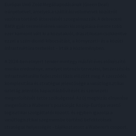
Európai Unió Zöld Megállapodásának (Green Deal)
irányelveivel, amelyek a szállítási volumenek közútról
vasútra történő átterelését szorgalmazzák. A debreceni
BMW gyár termelésének vasúti kiszolgálása évente több
ezer kamiont vált ki a közutakról, drasztikusan csökkentve
ezzel a szén-dioxid-kibocsátást, a környezeti- és a közúti
infrastruktúra terhelést - írták a közleményben.
A 2024-ben elnyert tender mintegy másfél éves előkészítő
munka eredménye, amelyet intenzív tervezési, beszerzési és
infrastrukturális fejlesztési fázis előzött meg. A szerződés
komplexitása és stratégiai jelentősége a vasútlogisztikai
üzletág jelentős kapacitásbővítését és szervezeti
megerősítését tette szükségessé. Az új megbízás elnyerése
megerősíti a Waberer's pozícióját Közép-Európa vezető
logisztikai szolgáltatói között. és egyben igazolja a
vasútlogisztikai szegmensbe történő befektetések
stratégiai helyességét - tájékoztatott a Waberer’s csoport.