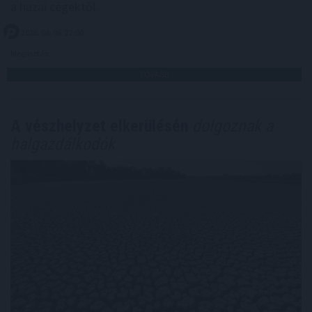
a hazai cégektől.
2026. 08. 06. 22:00
Megosztás:
TOVÁBB
A vészhelyzet elkerülésén
dolgoznak a
halgazdálkodók