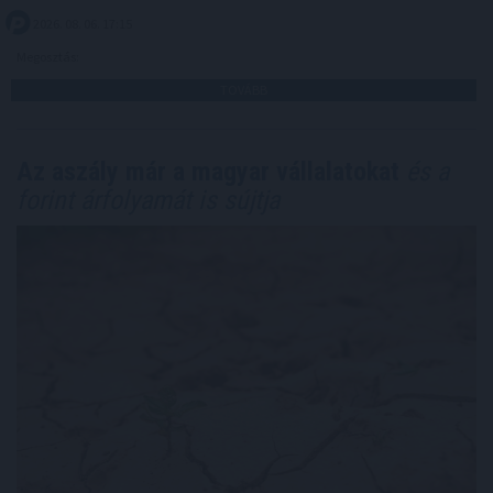
2026. 08. 06. 17:15
Megosztás:
TOVÁBB
Az aszály már a magyar vállalatokat
és a
forint árfolyamát is sújtja