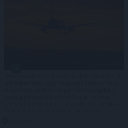
Fizetésképtelenséget jelentett az elsősorban bulgáriai
üdüléseket kínáló, bolgár bejegyzésű Robinson Tours
utazási iroda, a károsult magyar utasok az ügyben a
cég bolgár biztosítójához fordulhatnak - írta meg
szerdán a Turizmus.com utazási szakportál a Robinson
levele alapján, amelyben utasait tájékoztatta.
2026. 08. 06. 13:00