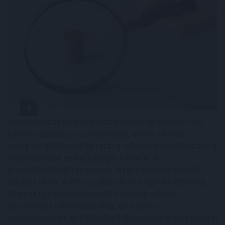
Magyarországon is új korszakot hoz az Európai Unió
bértranszparencia-szabályozása, amely minden
eddiginél átláthatóbbá teszi a vállalati javadalmazást: a
munkavállalók ezentúl joggal kérhetik ki
munkáltatójuktól az azonos értékű munkát végzők
átlagos bérét. A WHC szakértői arra figyelmeztetnek,
hogy az új irányelv nemcsak a bértárgyalások
dinamikáját változtatja meg, de komoly
adminisztrációs és kulturális felkészülést is megkövetel