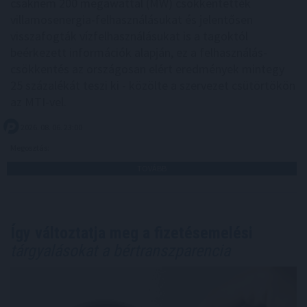
csaknem 200 megawattal (MW) csökkentették
villamosenergia-felhasználásukat és jelentősen
visszafogták vízfelhasználásukat is a tagoktól
beérkezett információk alapján, ez a felhasználás-
csökkentés az országosan elért eredmények mintegy
25 százalékát teszi ki - közölte a szervezet csütörtökön
az MTI-vel.
2026. 08. 06. 23:00
Megosztás:
TOVÁBB
Így változtatja meg a fizetésemelési
tárgyalásokat a bértranszparencia