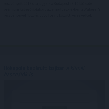
részvényeit 2017 óta jegyzik a Budapesti Értéktőzsde
prémium kategóriájában, az elmúlt egy évben a Waberer's
részvényeivel 4020 és 5820 forint között kereskedtek.
Hőkupola bezárult: bajban
a klímát
használók is