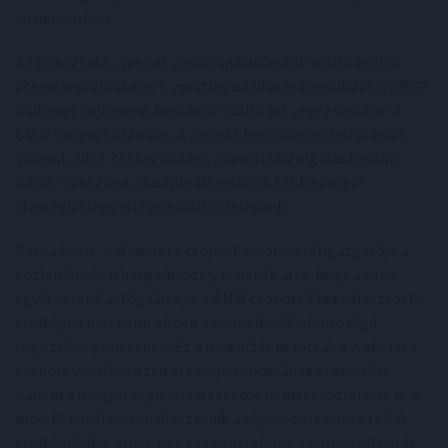
járműiparban.
A tájékoztatás szerint a márciusban indult szállítás első
ütemében a Waberer’s vasútlogisztikai leányvállalata, a PSP
Rail nagy volumenű készautó-szállítást végez vasúton a
BMW Csoport számára. A projekt lépcsőzetes felfutással
számol, 2027-től kezdődően a vasúti kiszolgálás tovább
bővül, miközben a kiszolgált relációk több európai
stratégiai tengeri terminált is lefednek.
Barna Zsolt, a Waberer’s csoport elnök-vezérigazgatója a
közleményben hangsúlyozta, büszkék arra, hogy a világ
egyik vezető autógyártója, a BMW csoport őket választotta
stratégiai partnerül ebben a kiemelkedő jelentőségű
logisztikai projektben. Ez a megbízás nemcsak a Waberer’s
csoport vasútlogisztikai kompetenciájának elismerése,
hanem a magyar logisztikai szektor nemzetközi sikere is. A
projekt tökéletesen illeszkedik a cégcsoport hosszú távú
stratégiájába, amelynek központi eleme a környezetbarát,