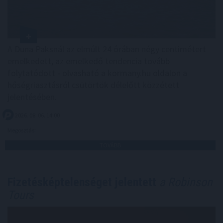
A Duna Paksnál az elmúlt 24 órában négy centimétert
emelkedett, az emelkedő tendencia tovább
folytatódott - olvasható a kormany.hu oldalon a
hőségriasztásról csütörtök délelőtt közzétett
jelentésében.
2026. 08. 06. 14:00
Megosztás:
TOVÁBB
Fizetésképtelenséget jelentett
a Robinson
Tours