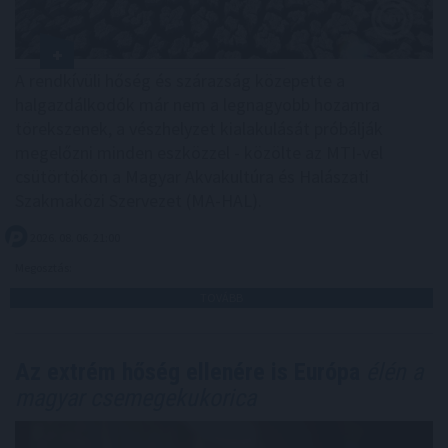
A rendkívüli hőség és szárazság közepette a
halgazdálkodók már nem a legnagyobb hozamra
törekszenek, a vészhelyzet kialakulását próbálják
megelőzni minden eszközzel - közölte az MTI-vel
csütörtökön a Magyar Akvakultúra és Halászati
Szakmaközi Szervezet (MA-HAL).
2026. 08. 06. 21:00
Megosztás:
TOVÁBB
Az extrém hőség ellenére is Európa
élén a
magyar csemegekukorica