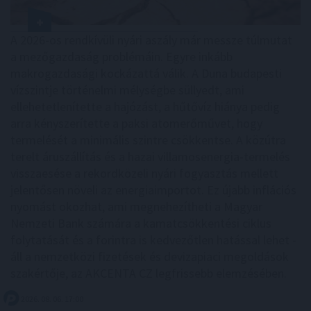
A 2026-os rendkívüli nyári aszály már messze túlmutat
a mezőgazdaság problémáin. Egyre inkább
makrogazdasági kockázattá válik. A Duna budapesti
vízszintje történelmi mélységbe süllyedt, ami
ellehetetlenítette a hajózást, a hűtővíz hiánya pedig
arra kényszerítette a paksi atomerőművet, hogy
termelését a minimális szintre csökkentse. A közútra
terelt áruszállítás és a hazai villamosenergia-termelés
visszaesése a rekordközeli nyári fogyasztás mellett
jelentősen növeli az energiaimportot. Ez újabb inflációs
nyomást okozhat, ami megnehezítheti a Magyar
Nemzeti Bank számára a kamatcsökkentési ciklus
folytatását és a forintra is kedvezőtlen hatással lehet -
áll a nemzetközi fizetések és devizapiaci megoldások
szakértője, az AKCENTA CZ legfrissebb elemzésében.
2026. 08. 06. 17:00