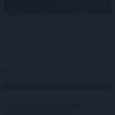
Egyre magasabb összegű egyszeri jóváírásokkal
próbálják magukhoz csábítani a bankot kereső vagy
éppen váltó vállalkozásokat a pénzintézetek. A
BiztosDöntés.hu elemzése szerint a céges ügyfelek
számlavezetéséért folyó harcban a leszorított vagy
akár nullás havi díjak és átutalási költségek is nagy
vonzerőt jelentenek. A versenybe már itt beszálltak a
fintech szolgáltatók.
2026. 08. 06. 15:00
Megosztás:
TOVÁBB
A legjobb online kaszinó fizetési
módok
összehasonlítása 2026-ban