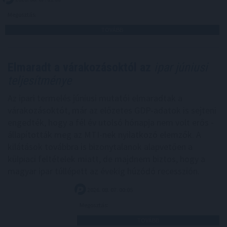
Megosztás:
TOVÁBB
Elmaradt a várakozásoktól az
ipar júniusi
teljesítménye
Az ipari termelés júniusi mutatói elmaradtak a
várakozásoktót, már az előzetes GDP-adatok is sejteni
engedték, hogy a fél év utolsó hónapja nem volt erős -
állapították meg az MTI-nek nyilatkozó elemzők. A
kilátások továbbra is bizonytalanok alapvetően a
külpiaci feltételek miatt, de majdnem biztos, hogy a
magyar ipar túllépett az évekig húzódó recesszión.
2026. 08. 07. 00:05
Megosztás:
TOVÁBB