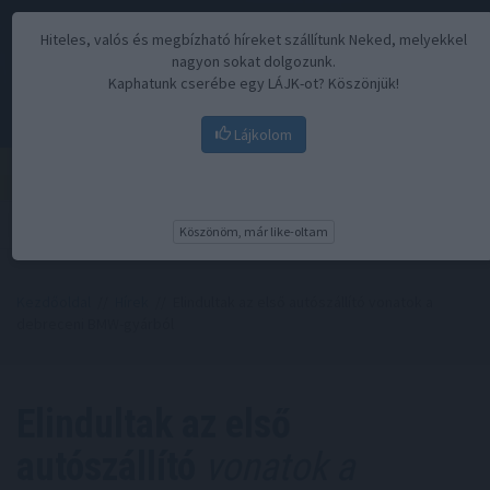
Hiteles, valós és megbízható híreket szállítunk Neked, melyekkel
nagyon sokat dolgozunk.
Kaphatunk cserébe egy LÁJK-ot? Köszönjük!
Lájkolom
Menü
Köszönöm, már like-oltam
Kezdőoldal
//
Hírek
// Elindultak az első autószállító vonatok a
debreceni BMW-gyárból
Elindultak az első
autószállító
vonatok a