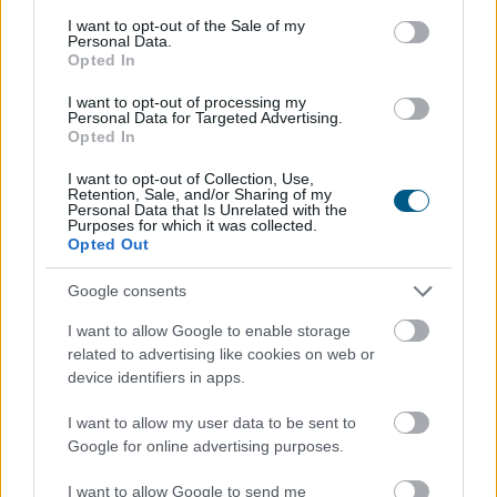
consent section.
I want to opt-out of the Sale of my
Personal Data.
Opted In
Amikor a háborúk gazdasági következményeiről
beszélünk, legtöbben az olaj- és üzemanyagárak
I want to opt-out of processing my
Personal Data for Targeted Advertising.
emelkedésére gondolnak. A Hormuzi-szoros körüli
Opted In
geopolitikai feszültség azonban a globális ellátási
láncokon keresztül számos hétköznapi termék árát is
I want to opt-out of Collection, Use,
Retention, Sale, and/or Sharing of my
növelheti. A magasabb energia-, szállítási és
Personal Data that Is Unrelated with the
alapanyagköltségek idővel megjelennek a fogyasztói
Purposes for which it was collected.
Opted Out
árakban, még olyan termékek esetében is, amelyeket
nem a konfliktus térségében állítanak elő. A helyzet
Google consents
lehetséges hatásait a Magyarországon is elérhető
I want to allow Google to enable storage
globális befektetési alkalmazás, az XTB szakértője,
related to advertising like cookies on web or
Leisztner Dávid elemezte.
device identifiers in apps.
2026. 08. 06. 19:00
I want to allow my user data to be sent to
Megosztás:
Google for online advertising purposes.
TOVÁBB
I want to allow Google to send me