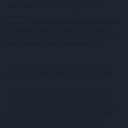
debreceni BMW-gyárból
2026. 03. 06. 00:05
Elindultak a készautókat szállító első vasúti szerelvények a
BMW debreceni gyárából, amelynek lebonyolítását a
Waberer’s vasútlogisztikai leányvállalata, a PSP Rail végzi -
közölte a Waberer’s csoport csütörtökön az MTI-vel.
Kiemelték, a projekt a közúti szállítással szemben vasúti
megoldásra épít, amely érdemben mérsékli az ökológiai
lábnyomot.
A több tízmillió eurós árbevételt generáló, 2031-ig szóló
szerződés keretében a cégcsoport rendszeres készautó-
szállítást biztosít vasúton európai kikötők felé, ahonnan az
autók a világ számos piacára folytatják útjukat - többek
között az Egyesült Államokba és Kínába. Komoly
jelentőségű együttműködés veszi kezdetét a magyar