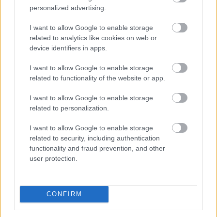
personalized advertising.
100 millió felett már az agglomeráció nyer,
I want to allow Google to enable storage
kifelé
tolódik a drágább ingatlanok
related to analytics like cookies on web or
kereslete
device identifiers in apps.
I want to allow Google to enable storage
related to functionality of the website or app.
I want to allow Google to enable storage
related to personalization.
I want to allow Google to enable storage
related to security, including authentication
functionality and fraud prevention, and other
user protection.
CONFIRM
Átrendeződik a drágább ingatlanok földrajza: a 100