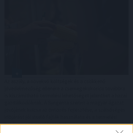
Az aszály, a növekvő költségek és a csökkenő
jövedelmezőség ellenére a csemegekukorica továbbra
is kiszámítható termelési lehetőséget jelenthet a hazai
gazdálkodóknak. A Syngenta szerint a magyar ágazat
jövőjének kulcsa az öntözés fejlesztése, a szélsőséges
időjárást jól viselő fajták használata és a termelési
hatékonyság növelése lehet.