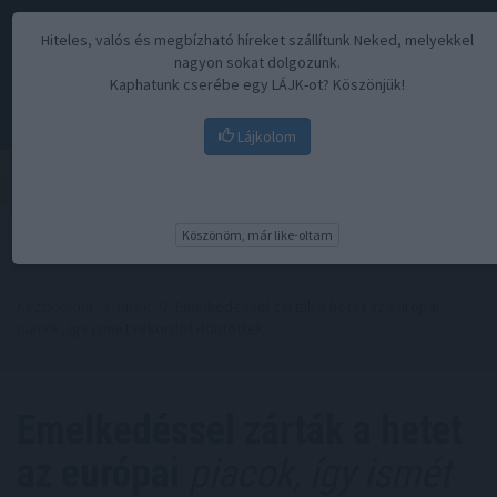
Hiteles, valós és megbízható híreket szállítunk Neked, melyekkel
nagyon sokat dolgozunk.
Kaphatunk cserébe egy LÁJK-ot? Köszönjük!
Lájkolom
Menü
Köszönöm, már like-oltam
Kezdőoldal
//
Hírek
// Emelkedéssel zárták a hetet az európai
piacok, így ismét rekordot döntöttek
Emelkedéssel zárták a hetet
az európai
piacok, így ismét