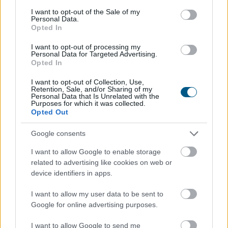
consent section.
I want to opt-out of the Sale of my
Personal Data.
A magyar vegyipar csaknem 200
Opted In
megawattal
csökkentette
I want to opt-out of processing my
energiafelhasználását
Personal Data for Targeted Advertising.
Opted In
I want to opt-out of Collection, Use,
Retention, Sale, and/or Sharing of my
Personal Data that Is Unrelated with the
Purposes for which it was collected.
Opted Out
Google consents
I want to allow Google to enable storage
related to advertising like cookies on web or
device identifiers in apps.
I want to allow my user data to be sent to
Google for online advertising purposes.
A Magyar Vegyipari Szövetség (MAVESZ) tagvállalatai
I want to allow Google to send me