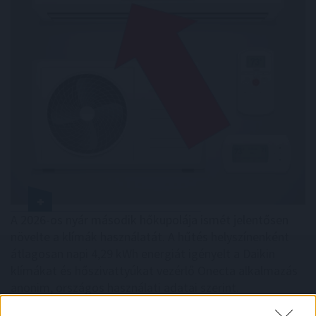
A 2026-os nyár második hőkupolája ismét jelentősen
növelte a klímák használatát. A hűtés helyszínenként
átlagosan napi 4,29 kWh energiát igényelt a Daikin
klímákat és hőszivattyúkat vezérlő Onecta alkalmazás
anonim, országos használati adatai szerint.
2026. 08. 07. 01:00