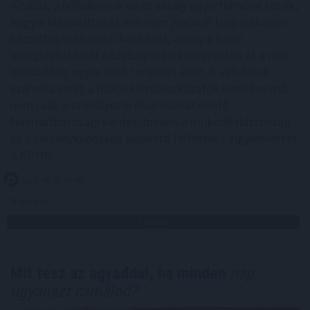
vízállás, a hőhullámok és az aszály egyértelművé teszik,
hogy a klímaváltozás már nem jövőbeli forgatókönyv:
kézzelfogható üzleti kockázat, amely a hazai
energiaellátástól a szabályozási környezeten át a napi
működésig egyre több területet érint. A vállalatok
számára ezért a fizikai klímakockázatok kezelése már
nem csak a szabályozói elvárásokat érintő
fenntarthatósági kérdés, hanem a működésbiztonság
és a versenyképesség alapvető feltétele – figyelmeztet
a KPMG.
2026. 08. 07. 03:00
Megosztás:
TOVÁBB
Mit tesz az agyaddal, ha minden
nap
ugyanazt csinálod?