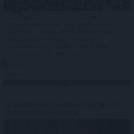
A rendkívüli hőség és szárazság közepette a
halgazdálkodók már nem a legnagyobb hozamra
törekszenek, a vészhelyzet kialakulását próbálják
megelőzni minden eszközzel - közölte az MTI-vel
csütörtökön a Magyar Akvakultúra és Halászati
Szakmaközi Szervezet (MA-HAL).
2026. 08. 06. 21:00
Megosztás:
TOVÁBB
Az extrém hőség ellenére is Európa
élén a
magyar csemegekukorica