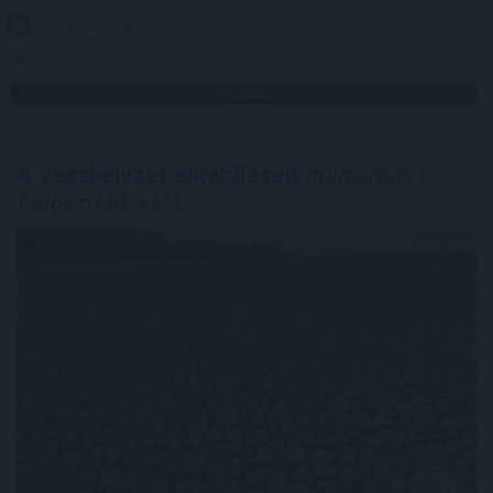
2026. 08. 06. 22:00
Megosztás:
TOVÁBB
A vészhelyzet elkerülésén
dolgoznak a
halgazdálkodók