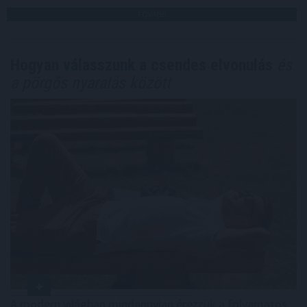
TOVÁBB
Hogyan válasszunk a csendes elvonulás
és
a pörgős nyaralás között
A modern világban mindannyian érezzük a folyamatos