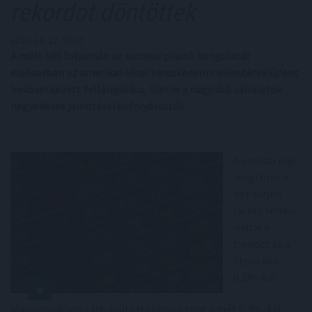
rekordot döntöttek
2025. 10. 27. 09:30
A múlt hét folyamán az európai piacok hangulatát
elsősorban az amerikai-kínai kereskedelmi ellentétek újfent
bekövetkezett fellángolása, illetve a nagyobb vállalatok
negyedéves jelentései befolyásolták.
A szerdai nap
megtörte a
hét elején
látott felfelé
mutató
trendet és a
Stoxx 600
0,2%-kal
alacsonyabban zárt, csütörtökön viszont ismét 0,4%-kal