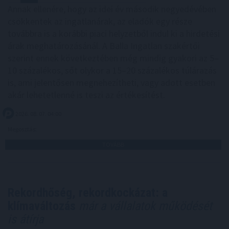
Annak ellenére, hogy az idei év második negyedévében
csökkentek az ingatlanárak, az eladók egy része
továbbra is a korábbi piaci helyzetből indul ki a hirdetési
árak meghatározásánál. A Balla Ingatlan szakértői
szerint ennek következtében még mindig gyakori az 5–
10 százalékos, sőt olykor a 15–20 százalékos túlárazás
is, ami jelentősen megnehezítheti, vagy adott esetben
akár lehetetlenné is teszi az értékesítést.
2026. 08. 07. 04:00
Megosztás:
TOVÁBB
Rekordhőség, rekordkockázat: a
klímaváltozás
már a vállalatok működését
is átírja