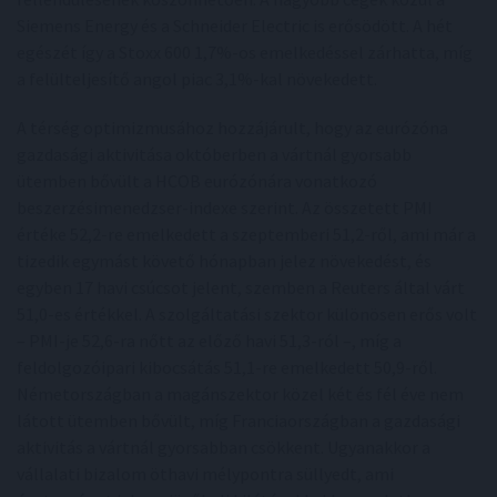
Siemens Energy és a Schneider Electric is erősödött. A hét
egészét így a Stoxx 600 1,7%-os emelkedéssel zárhatta, míg
a felülteljesítő angol piac 3,1%-kal növekedett.
A térség optimizmusához hozzájárult, hogy az eurózóna
gazdasági aktivitása októberben a vártnál gyorsabb
ütemben bővült a HCOB eurózónára vonatkozó
beszerzésimenedzser-indexe szerint. Az összetett PMI
értéke 52,2-re emelkedett a szeptemberi 51,2-ről, ami már a
tizedik egymást követő hónapban jelez növekedést, és
egyben 17 havi csúcsot jelent, szemben a Reuters által várt
51,0-es értékkel. A szolgáltatási szektor különösen erős volt
– PMI-je 52,6-ra nőtt az előző havi 51,3-ról –, míg a
feldolgozóipari kibocsátás 51,1-re emelkedett 50,9-ről.
Németországban a magánszektor közel két és fél éve nem
látott ütemben bővült, míg Franciaországban a gazdasági
aktivitás a vártnál gyorsabban csökkent. Ugyanakkor a
vállalati bizalom öthavi mélypontra süllyedt, ami