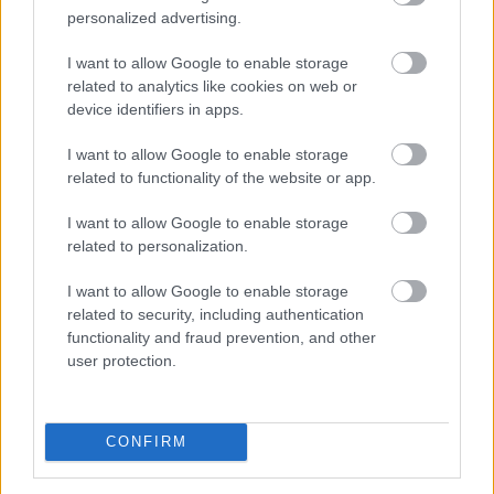
csaknem 200 megawattal (MW) csökkentették
personalized advertising.
villamosenergia-felhasználásukat és jelentősen
visszafogták vízfelhasználásukat is a tagoktól
I want to allow Google to enable storage
beérkezett információk alapján, ez a felhasználás-
related to analytics like cookies on web or
csökkentés az országosan elért eredmények mintegy
device identifiers in apps.
25 százalékát teszi ki - közölte a szervezet csütörtökön
I want to allow Google to enable storage
az MTI-vel.
related to functionality of the website or app.
2026. 08. 06. 23:00
I want to allow Google to enable storage
Megosztás:
related to personalization.
TOVÁBB
I want to allow Google to enable storage
related to security, including authentication
functionality and fraud prevention, and other
Így változtatja meg a fizetésemelési
user protection.
tárgyalásokat a bértranszparencia
CONFIRM