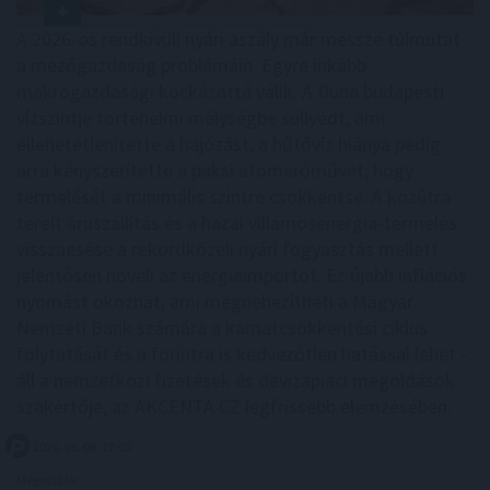
A 2026-os rendkívüli nyári aszály már messze túlmutat
a mezőgazdaság problémáin. Egyre inkább
makrogazdasági kockázattá válik. A Duna budapesti
vízszintje történelmi mélységbe süllyedt, ami
ellehetetlenítette a hajózást, a hűtővíz hiánya pedig
arra kényszerítette a paksi atomerőművet, hogy
termelését a minimális szintre csökkentse. A közútra
terelt áruszállítás és a hazai villamosenergia-termelés
visszaesése a rekordközeli nyári fogyasztás mellett
jelentősen növeli az energiaimportot. Ez újabb inflációs
nyomást okozhat, ami megnehezítheti a Magyar
Nemzeti Bank számára a kamatcsökkentési ciklus
folytatását és a forintra is kedvezőtlen hatással lehet -
áll a nemzetközi fizetések és devizapiaci megoldások
szakértője, az AKCENTA CZ legfrissebb elemzésében.
2026. 08. 06. 17:00
Megosztás: