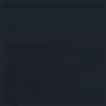
TOVÁBB
Megtorpant az áremelkedés, de sok eladó
még
mindig durván túlárazza eladó
ingatlanát