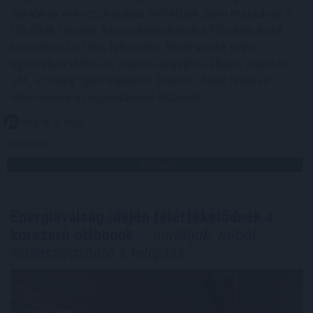
darabkák mikroszkopikus méretűek, nem maradnak a
fűszálak tetején. Azonnal lehullanak a fűszálak közé,
közvetlenül a talaj felszínére. Mivel szinte teljes
egészében vízből és szerves anyagból állnak, napokon -
sőt, a meleg nyári napokon órákon - belül teljesen
elbomlanak és nyomtalanul eltűnnek.
2026. 08. 07. 06:00
Megosztás:
TOVÁBB
Energiaválság idején felértékelődnek a
korszerű otthonok
– mutatjuk, miből
finanszírozható a felújítás