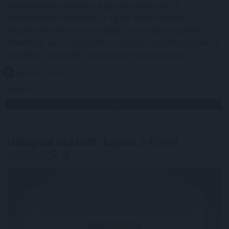
tényezőként szerepel a kognitív inaktivitás. A
dokumentum rámutat: az egész életen át tartó
kognitív aktivitás — a tanulás, a mentálisan igényes
feladatok és az új ingerek — szoros összefüggésben áll
a szellemi hanyatlás alacsonyabb kockázatával .
2026. 08. 07. 02:00
Megosztás:
TOVÁBB
Hőkupola bezárult: bajban
a klímát
használók is