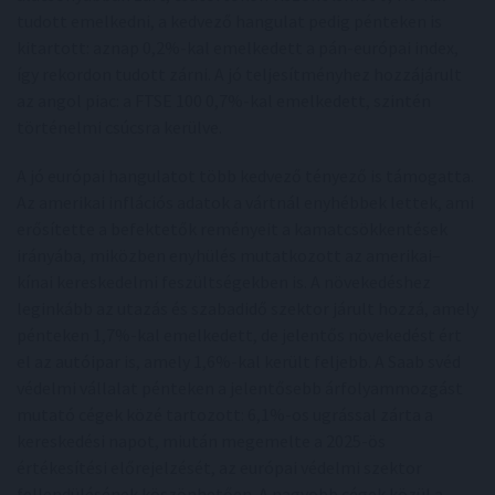
tudott emelkedni, a kedvező hangulat pedig pénteken is
kitartott: aznap 0,2%-kal emelkedett a pán-európai index,
így rekordon tudott zárni. A jó teljesítményhez hozzájárult
az angol piac: a FTSE 100 0,7%-kal emelkedett, szintén
történelmi csúcsra kerülve.
A jó európai hangulatot több kedvező tényező is támogatta.
Az amerikai inflációs adatok a vártnál enyhébbek lettek, ami
erősítette a befektetők reményeit a kamatcsökkentések
irányába, miközben enyhülés mutatkozott az amerikai–
kínai kereskedelmi feszültségekben is. A növekedéshez
leginkább az utazás és szabadidő szektor járult hozzá, amely
pénteken 1,7%-kal emelkedett, de jelentős növekedést ért
el az autóipar is, amely 1,6%-kal került feljebb. A Saab svéd
védelmi vállalat pénteken a jelentősebb árfolyammozgást
mutató cégek közé tartozott: 6,1%-os ugrással zárta a
kereskedési napot, miután megemelte a 2025-ös
értékesítési előrejelzését, az európai védelmi szektor
fellendülésének köszönhetően. A nagyobb cégek közül a