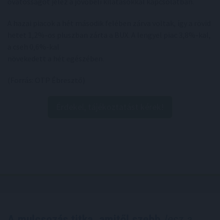
óvatosságot jelez a jövőbeli kilátásokkal kapcsolatban.
A hazai piacok a hét második felében zárva voltak, így a rövid
hetet 1,2%-os pluszban zárta a BUX. A lengyel piac 3,8%-kal,
a cseh 0,6%-kal
növekedett a hét egészében.
(Forrás: OTP Ébresztő)
Érdekel, tájékoztatást kérek!
A mulcsozás titka, amitől szebb
lesz a