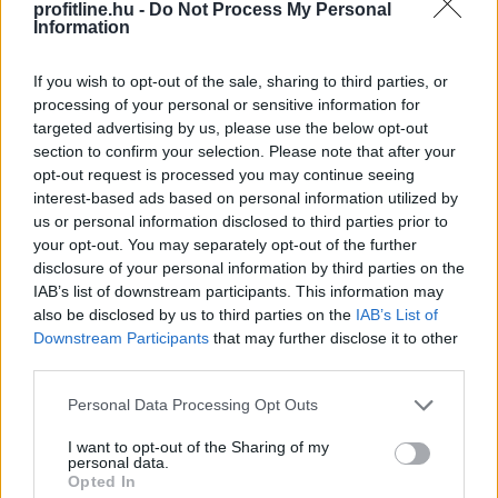
profitline.hu -
Do Not Process My Personal
Information
Megosztás:
TOVÁBB
If you wish to opt-out of the sale, sharing to third parties, or
processing of your personal or sensitive information for
targeted advertising by us, please use the below opt-out
Elmaradt a várakozásoktól az
ipar júniusi
section to confirm your selection. Please note that after your
teljesítménye
opt-out request is processed you may continue seeing
interest-based ads based on personal information utilized by
Az ipari termelés júniusi mutatói elmaradtak a
us or personal information disclosed to third parties prior to
várakozásoktót, már az előzetes GDP-adatok is sejteni
your opt-out. You may separately opt-out of the further
engedték, hogy a fél év utolsó hónapja nem volt erős -
disclosure of your personal information by third parties on the
állapították meg az MTI-nek nyilatkozó elemzők. A
IAB’s list of downstream participants. This information may
also be disclosed by us to third parties on the
IAB’s List of
kilátások továbbra is bizonytalanok alapvetően a
Downstream Participants
that may further disclose it to other
külpiaci feltételek miatt, de majdnem biztos, hogy a
third parties.
magyar ipar túllépett az évekig húzódó recesszión.
Please note that this website/app uses one or more Google
Personal Data Processing Opt Outs
2026. 08. 07. 00:05
services and may gather and store information including but
not limited to your visit or usage behaviour. You may click to
I want to opt-out of the Sharing of my
Megosztás:
personal data.
grant or deny consent to Google and its third-party tags to
Opted In
TOVÁBB
use your data for below specified purposes in below Google