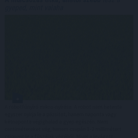
gyeped, mint valaha
A robotfűnyíró mikro-nyírása: A robot nem hetente
egyszer nyírja le a pázsitot, hanem naponta vagy
kétnaponta végighalad a gyep egészén. Nem
centimétereket vág, hanem csupán 1-2 millimétert
csippent le a fűszálak végéből. Mivel a levágott