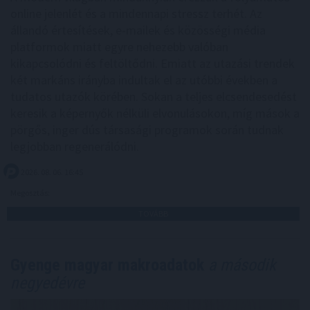
online jelenlét és a mindennapi stressz terhét. Az
állandó értesítések, e-mailek és közösségi média
platformok miatt egyre nehezebb valóban
kikapcsolódni és feltöltődni. Emiatt az utazási trendek
két markáns irányba indultak el az utóbbi években a
tudatos utazók körében. Sokan a teljes elcsendesedést
keresik a képernyők nélküli elvonulásokon, míg mások a
pörgős, inger dús társasági programok során tudnak
legjobban regenerálódni.
2026. 08. 06. 16:45
Megosztás:
TOVÁBB
Gyenge magyar makroadatok
a második
negyedévre