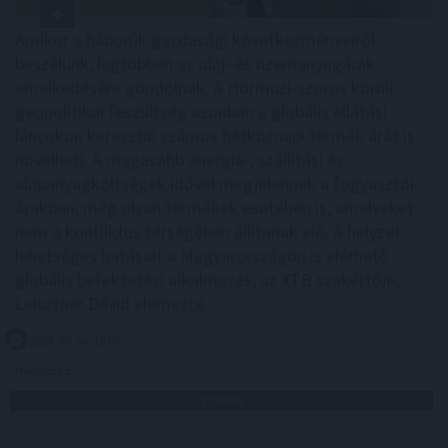
Amikor a háborúk gazdasági következményeiről
beszélünk, legtöbben az olaj- és üzemanyagárak
emelkedésére gondolnak. A Hormuzi-szoros körüli
geopolitikai feszültség azonban a globális ellátási
láncokon keresztül számos hétköznapi termék árát is
növelheti. A magasabb energia-, szállítási és
alapanyagköltségek idővel megjelennek a fogyasztói
árakban, még olyan termékek esetében is, amelyeket
nem a konfliktus térségében állítanak elő. A helyzet
lehetséges hatásait a Magyarországon is elérhető
globális befektetési alkalmazás, az XTB szakértője,
Leisztner Dávid elemezte.
2026. 08. 06. 19:00
Megosztás:
TOVÁBB