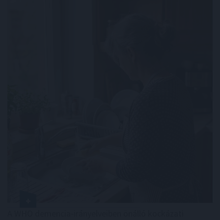
A WHO demencia-irányelveiben önálló kockázati