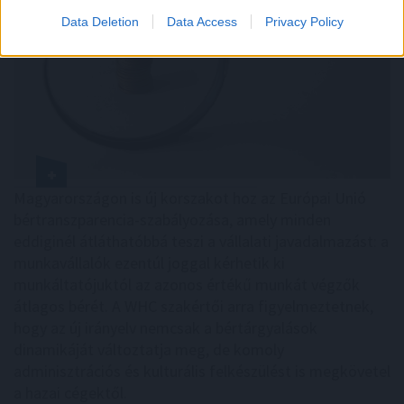
Data Deletion
Data Access
Privacy Policy
Magyarországon is új korszakot hoz az Európai Unió
bértranszparencia-szabályozása, amely minden
eddiginél átláthatóbbá teszi a vállalati javadalmazást: a
munkavállalók ezentúl joggal kérhetik ki
munkáltatójuktól az azonos értékű munkát végzők
átlagos bérét. A WHC szakértői arra figyelmeztetnek,
hogy az új irányelv nemcsak a bértárgyalások
dinamikáját változtatja meg, de komoly
adminisztrációs és kulturális felkészülést is megkövetel
a hazai cégektől.