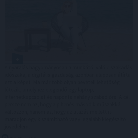
A nyaralás hagyományosan a munkától való elszakadás
időszaka, a digitális gazdaság azonban alaposan átírta
ezt a képet. Ma már több olyan bevételi lehetőség
létezik, amelyhez elegendő egy laptop,
internetkapcsolat és naponta néhány szabad óra. A cél
persze nem az, hogy a pihenés második műszakká
változzon, hanem az, hogy az utazás mellett is
maradjon egy kiszámítható vagy legalább kiegészítő
jövedelem.
2026. 08. 06. 17:15