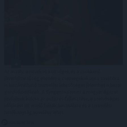
Az aszály, a növekvő költségek és a csökkenő
jövedelmezőség ellenére a csemegekukorica továbbra
is kiszámítható termelési lehetőséget jelenthet a hazai
gazdálkodóknak. A Syngenta szerint a magyar ágazat
jövőjének kulcsa az öntözés fejlesztése, a szélsőséges
időjárást jól viselő fajták használata és a termelési
hatékonyság növelése lehet.
2026. 08. 06. 20:00