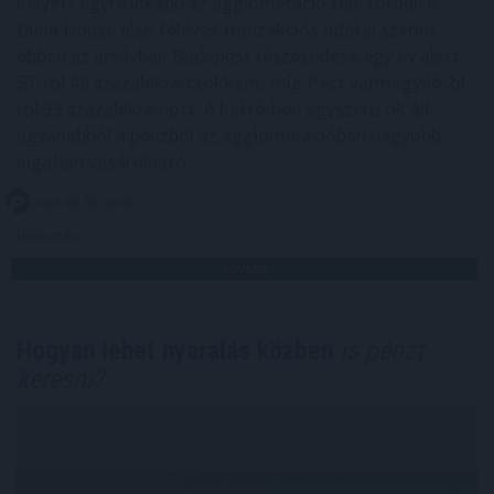
helyett egyre inkább az agglomeráció felé fordul. A
Duna House első féléves tranzakciós adatai szerint
ebben az ársávban Budapest részesedése egy év alatt
57-ről 48 százalékra csökkent, míg Pest vármegyéé 24-
ről 33 százalékra nőtt. A háttérben egyszerű ok áll:
ugyanabból a pénzből az agglomerációban nagyobb
ingatlan vásárolható.
2026. 08. 06. 18:00
Megosztás:
TOVÁBB
Hogyan lehet nyaralás közben
is pénzt
keresni?