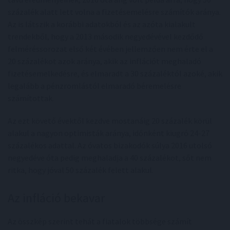
százalék alatt lett volna a fizetésemelésre számítók aránya.
Az is látszik a korábbi adatokból és az azóta kialakult
trendekből, hogy a 2013 második negyedévével kezdődő
felméréssorozat első két évében jellemzően nem érte el a
20 százalékot azok aránya, akik az inflációt meghaladó
fizetésemelkedésre, és elmaradt a 30 százaléktól azoké, akik
legalább a pénzromlástól elmaradó béremelésre
számítottak.
Az ezt követő évektől kezdve mostanáig 20 százalék körül
alakul a nagyon optimisták aránya, időnként kiugró 24-27
százalékos adattal. Az óvatos bizakodók súlya 2016 utolsó
negyedéve óta pedig meghaladja a 40 százalékot, sőt nem
ritka, hogy jóval 50 százalék felett alakul.
Az infláció bekavar
Az összkép szerint tehát a fiatalok többsége számít