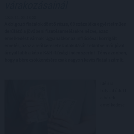
várakozásainál
2025. 11. 05. 13:00
A dolgozó fiatalok döntő része, 68 százaléka egyértelműen
derűlátó a jövőbeni fizetésemelésekre nézve, azaz
emelkedést várnak. Ugyanakkor az inflációval korrigált
emelés, azaz a reálkeresetek alakulását tekintve már jóval
árnyaltabb a kép a K&H ifjúsági index szerint. Tény azonban,
hogy a bére csökkenésére csak nagyon kevés fiatal számít.
Idén is
folytatódott
a bérek
emelkedése