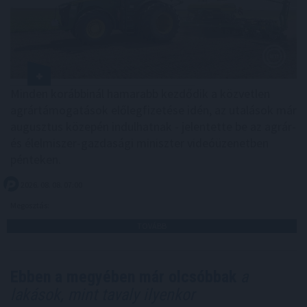
Minden korábbinál hamarabb kezdődik a közvetlen
agrártámogatások előlegfizetése idén, az utalások már
augusztus közepén indulhatnak - jelentette be az agrár-
és élelmiszer-gazdasági miniszter videóüzenetben
pénteken.
2026. 08. 08. 07:00
Megosztás:
TOVÁBB
Ebben a megyében már olcsóbbak
a
lakások, mint tavaly ilyenkor