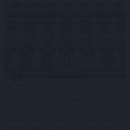
Míg év elején sokan attól tartottak, hogy idén is
jelentős drágulás lesz a lakáspiacon, mostanra
egyértelművé vált, hogy az árrobbanás kifulladt, és a
piac a fokozatos normalizálódás irányába mozdult el. A
vásárlók közül egyre többen kivárnak, alaposabban
összehasonlítják a kínálatot, és hosszabb ideig keresik
a megfelelő ingatlant – derül ki a legfrissebb Zenga