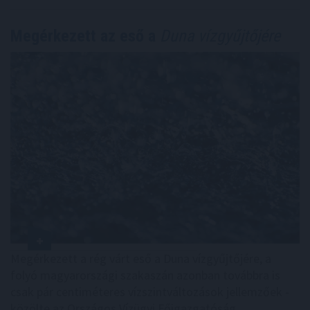
Megérkezett az eső a
Duna vízgyűjtőjére
Megérkezett a rég várt eső a Duna vízgyűjtőjére, a
folyó magyarországi szakaszán azonban továbbra is
csak pár centiméteres vízszintváltozások jellemzőek -
közölte az Országos Vízügyi Főigazgatóság