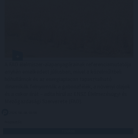
A FAO élelmiszer-alapanyagárainak referenciamutatója
enyhén emelkedett júliusban, mivel a közelmúltbeli
hőhullámok és az energiapiacon tapasztalható
dinamikák felnyomták a gabonafélék, a növényi olajok
és a cukor árát – adta hírül az ENSZ Élelmezésügyi és
Mezőgazdasági Szervezete (FAO).
2026. 08. 08. 05:00
Megosztás:
TOVÁBB