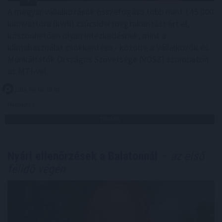
A magyar vállalkozások összefogása több mint 145 000
kilowattóra (kWh) csúcsidei megtakarítást ért el,
köszönhetően olyan intézkedésnek, mint a
klímahasználat csökkentése - közölte a Vállalkozók és
Munkáltatók Országos Szövetsége (VOSZ) szombaton
az MTI-vel.
2026. 08. 08. 19:00
Megosztás:
TOVÁBB
Nyári ellenőrzések a Balatonnál
– az első
félidő végén