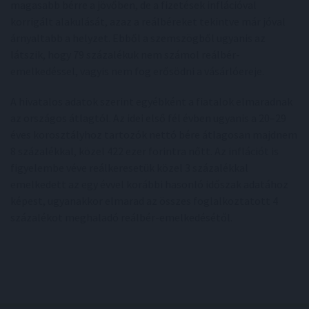
magasabb bérre a jövőben, de a fizetések inflációval
korrigált alakulását, azaz a reálbéreket tekintve már jóval
árnyaltabb a helyzet. Ebből a szemszögből ugyanis az
látszik, hogy 79 százalékuk nem számol reálbér-
emelkedéssel, vagyis nem fog erősödni a vásárlóereje.
A hivatalos adatok szerint egyébként a fiatalok elmaradnak
az országos átlagtól. Az idei első fél évben ugyanis a 20–29
éves korosztályhoz tartozók nettó bére átlagosan majdnem
8 százalékkal, közel 422 ezer forintra nőtt. Az inflációt is
figyelembe véve reálkeresetük közel 3 százalékkal
emelkedett az egy évvel korábbi hasonló időszak adatához
képest, ugyanakkor elmarad az összes foglalkoztatott 4
százalékot meghaladó reálbér-emelkedésétől.