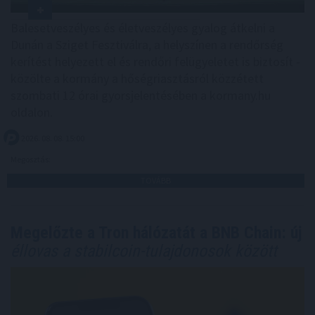
Balesetveszélyes és életveszélyes gyalog átkelni a
Dunán a Sziget Fesztiválra, a helyszínen a rendőrség
kerítést helyezett el és rendőri felügyeletet is biztosít -
közölte a kormány a hőségriasztásról közzétett
szombati 12 órai gyorsjelentésében a kormany.hu
oldalon.
2026. 08. 08. 15:00
Megosztás:
TOVÁBB
Megelőzte a Tron hálózatát a BNB Chain: új
éllovas a stabilcoin-tulajdonosok között