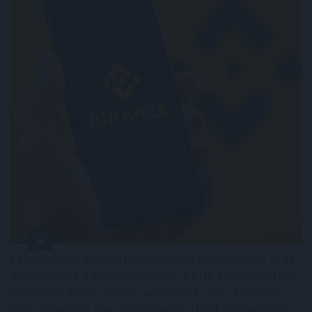
Csendben, de annál látványosabban rendeződnek át az
erőviszonyok a stabilcoinpiacon. A BNB Chain már több
stabilcoint tartó címmel rendelkezik, mint a hosszú
ideje domináns Tron, miközben az USDT-felhasználók