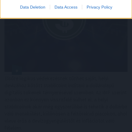
Data Deletion
Data Access
Privacy Policy
Elsőre logikus védekezésnek tűnhet saját, helyi
devizához kötött stabilcoint indítani a dolláralapú
digitális tokenek térnyerésével szemben. Az IMF szerint
azonban ez könnyen visszafelé sülhet el: a helyi
stabilcoinok akár még egyszerűbbé is tehetik a dollárba
való menekülést, különösen a feltörekvő piacokon, ahol
eleve erős a devizagyengüléstől és inflációtól való
félelem.