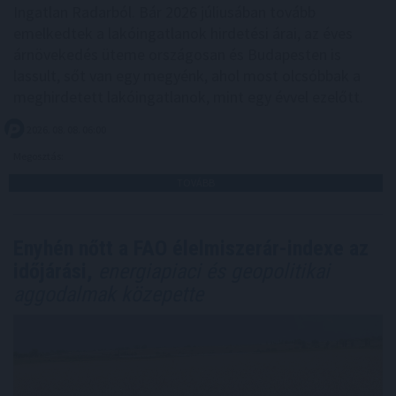
Ingatlan Radarból. Bár 2026 júliusában tovább
emelkedtek a lakóingatlanok hirdetési árai, az éves
árnövekedés üteme országosan és Budapesten is
lassult, sőt van egy megyénk, ahol most olcsóbbak a
meghirdetett lakóingatlanok, mint egy évvel ezelőtt.
2026. 08. 08. 06:00
Megosztás:
TOVÁBB
Enyhén nőtt a FAO élelmiszerár-indexe az
időjárási,
energiapiaci és geopolitikai
aggodalmak közepette