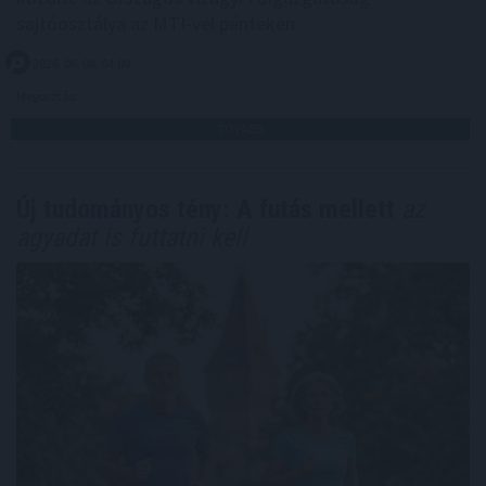
sajtóosztálya az MTI-vel pénteken.
2026. 08. 08. 04:00
Megosztás:
TOVÁBB
Új tudományos tény: A futás mellett
az
agyadat is futtatni kell