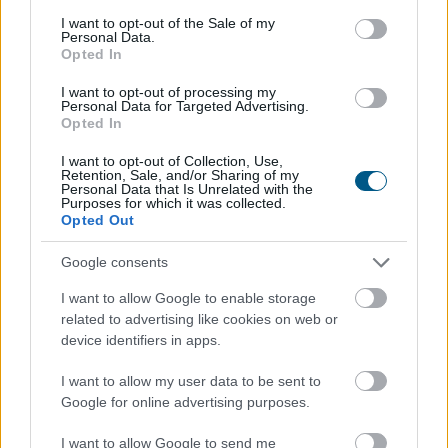
consent section.
I want to opt-out of the Sale of my
Personal Data.
Opted In
Negyedével nőtt a használtautó-import,
csökkenőben az itthoni árak
I want to opt-out of processing my
Personal Data for Targeted Advertising.
Opted In
I want to opt-out of Collection, Use,
Retention, Sale, and/or Sharing of my
Personal Data that Is Unrelated with the
Purposes for which it was collected.
Opted Out
Google consents
I want to allow Google to enable storage
related to advertising like cookies on web or
device identifiers in apps.
I want to allow my user data to be sent to
Google for online advertising purposes.
A forint erősödésére reagálva negyedével bővült a
használt autók importja Magyarországon az idén,
I want to allow Google to send me