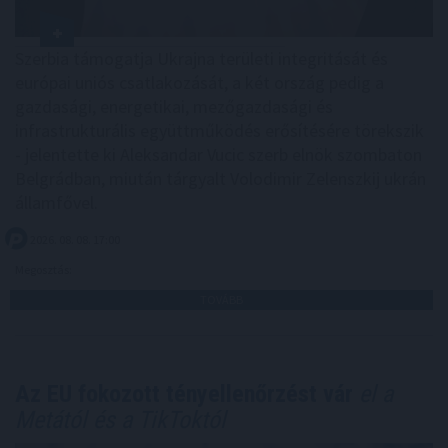
Szerbia támogatja Ukrajna területi integritását és
európai uniós csatlakozását, a két ország pedig a
gazdasági, energetikai, mezőgazdasági és
infrastrukturális együttműködés erősítésére törekszik
- jelentette ki Aleksandar Vucic szerb elnök szombaton
Belgrádban, miután tárgyalt Volodimir Zelenszkij ukrán
államfővel.
2026. 08. 08. 17:00
Megosztás:
TOVÁBB
Az EU fokozott tényellenőrzést vár
el a
Metától és a TikToktól