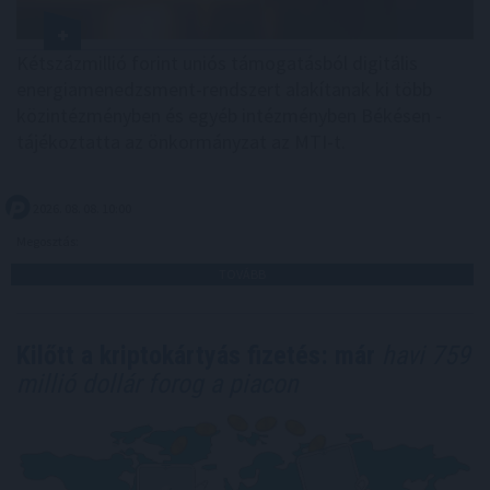
Kétszázmillió forint uniós támogatásból digitális
energiamenedzsment-rendszert alakítanak ki több
közintézményben és egyéb intézményben Békésen -
tájékoztatta az önkormányzat az MTI-t.
2026. 08. 08. 10:00
Megosztás:
TOVÁBB
Kilőtt a kriptokártyás fizetés: már
havi 759
millió dollár forog a piacon