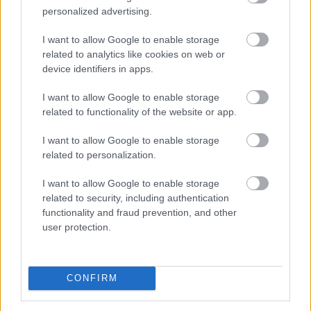
miközben mérséklődik a piaci árszint; a belföldön
personalized advertising.
megvásárolt használt járművek ugyanakkor
rendelkeznek azzal az előnnyel, hogy a kocsik előélete
I want to allow Google to enable storage
related to analytics like cookies on web or
ellenőrizhető - állapítja meg a Das WeltAuto az MTI-hez
device identifiers in apps.
eljuttatott közleményében.
I want to allow Google to enable storage
2026. 08. 08. 12:00
related to functionality of the website or app.
Megosztás:
I want to allow Google to enable storage
TOVÁBB
related to personalization.
I want to allow Google to enable storage
Az IMF figyelmeztet: a helyi stabilcoinok
related to security, including authentication
felgyorsíthatják a dollárosodást
functionality and fraud prevention, and other
user protection.
CONFIRM