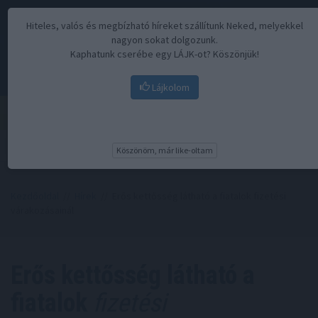
Hiteles, valós és megbízható híreket szállítunk Neked, melyekkel
nagyon sokat dolgozunk.
Kaphatunk cserébe egy LÁJK-ot? Köszönjük!
Lájkolom
Menü
Köszönöm, már like-oltam
Kezdőoldal
//
Hírek
// Erős kettősség látható a fiatalok fizetési
várakozásainál
Erős kettősség látható a
fiatalok
fizetési