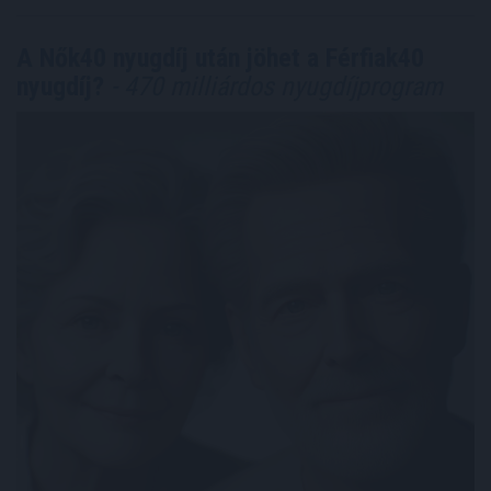
A Nők40 nyugdíj után jöhet a Férfiak40
nyugdíj?
- 470 milliárdos nyugdíjprogram