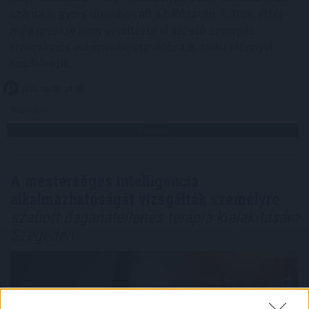
száma is gyors ütemben nő a hálózaton. A Tron ettől
még messze nem veszítette el vezető szerepét:
tranzakciós volumenben továbbra is óriási előnnyel
rendelkezik.
2026. 08. 08. 14:00
Megosztás:
TOVÁBB
A mesterséges intelligencia
alkalmazhatóságát vizsgálták személyre
szabott daganatellenes terápia kialakítására
Szegeden