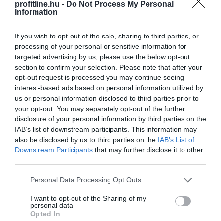
profitline.hu -
Do Not Process My Personal
Information
If you wish to opt-out of the sale, sharing to third parties, or
processing of your personal or sensitive information for
targeted advertising by us, please use the below opt-out
section to confirm your selection. Please note that after your
opt-out request is processed you may continue seeing
A mesterséges intelligencia alkalmazásának
interest-based ads based on personal information utilized by
lehetőségét vizsgálták személyre szabott
us or personal information disclosed to third parties prior to
daganatellenes terápia kialakítására a HUN-REN
your opt-out. You may separately opt-out of the further
disclosure of your personal information by third parties on the
Szegedi Biológiai Kutatóközpont és a Szegedi
IAB’s list of downstream participants. This information may
Tudományegyetem munkatársai nemzetközi
also be disclosed by us to third parties on the
IAB’s List of
együttműködésben, eredményeikről a Nature kiadóhoz
Downstream Participants
that may further disclose it to other
tartozó Precision Oncology című folyóiratban
third parties.
számoltak be.
Please note that this website/app uses one or more Google
Personal Data Processing Opt Outs
2026. 08. 08. 13:00
services and may gather and store information including but
not limited to your visit or usage behaviour. You may click to
I want to opt-out of the Sharing of my
Megosztás:
personal data.
grant or deny consent to Google and its third-party tags to
Opted In
TOVÁBB
use your data for below specified purposes in below Google