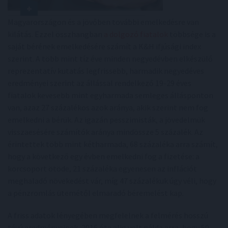
Magyarországon és a jövőben további emelkedésre van
kilátás. Ezzel összhangban
a dolgozó fiatalok
többsége is a
saját bérének emelkedésére számít a K&H ifjúsági index
szerint. A több mint tíz éve minden negyedévben elkészülő
reprezentatív kutatás legfrissebb, harmadik negyedéves
eredményei szerint az állással rendelkező 19-29 éves
fiatalok kevesebb mint egyharmada semleges állásponton
van, azaz 27 százalékos azok aránya, akik szerint nem fog
emelkedni a bérük. Az igazán pesszimisták, a jövedelmük
visszaesésére számítók aránya mindössze 5 százalék. Az
érintettek több mint kétharmada, 68 százaléka arra számít,
hogy a következő egy évben emelkedni fog a fizetése: a
korcsoport ötöde, 21 százaléka egyenesen az inflációt
meghaladó növekedést vár, míg 47 százalékuk úgy véli, hogy
a pénzromlás ütemétől elmaradó béremelést kap.
A friss adatok lényegében megfelelnek a felmérés hosszú
távú eredményeinek, 2016 óta alig volt példa arra, hogy 50