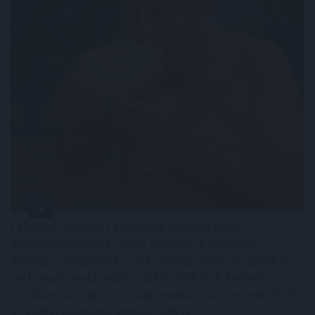
Félidőhöz érkezett a NAV idei balatoni nyári
ellenőrzéssorozata. Július eleje óta a revizorok
Somogy, Veszprém és Zala vármegyében vizsgálják a
legforgalmasabb nyári szolgáltatókat. A kiemelt
akcióban húsz igazgatóság munkatársai vesznek részt,
az eddigi egyenleg: lehetne jobb is!