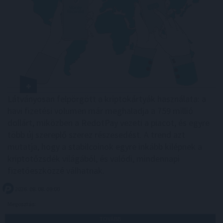
Látványosan felpörgött a kriptokártyák használata: a
havi fizetési volumen már meghaladja a 759 millió
dollárt, miközben a RedotPay vezeti a piacot, és egyre
több új szereplő szerez részesedést. A trend azt
mutatja, hogy a stabilcoinok egyre inkább kilépnek a
kriptotőzsdék világából, és valódi, mindennapi
fizetőeszközzé válhatnak.
2026. 08. 08. 09:00
Megosztás:
TOVÁBB