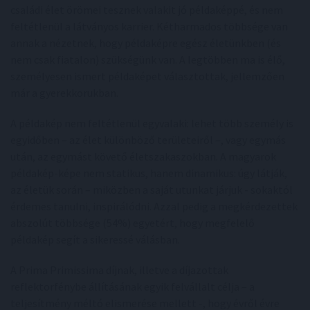
családi élet örömei tesznek valakit jó példaképpé, és nem
feltétlenül a látványos karrier. Kétharmados többsége van
annak a nézetnek, hogy példaképre egész életünkben (és
nem csak fiatalon) szükségünk van. A legtöbben ma is élő,
személyesen ismert példaképet választottak, jellemzően
már a gyerekkorukban.
A példakép nem feltétlenül egyvalaki: lehet több személy is
egyidőben – az élet különböző területeiről –, vagy egymás
után, az egymást követő életszakaszokban. A magyarok
példakép-képe nem statikus, hanem dinamikus: úgy látják,
az életük során – miközben a saját utunkat járjuk - sokaktól
érdemes tanulni, inspirálódni. Azzal pedig a megkérdezettek
abszolút többsége (54%) egyetért, hogy megfelelő
példakép segít a sikeressé válásban.
A Prima Primissima díjnak, illetve a díjazottak
reflektorfénybe állításának egyik felvállalt célja – a
teljesítmény méltó elismerése mellett -, hogy évről évre