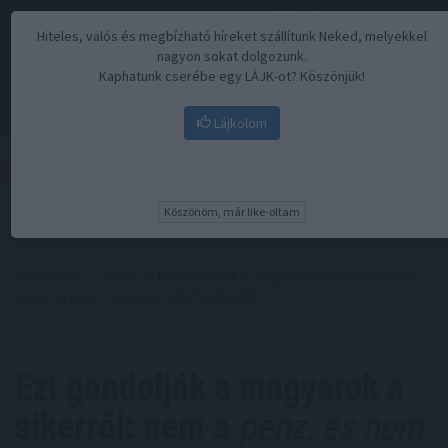
Hiteles, valós és megbízható híreket szállítunk Neked, melyekkel
nagyon sokat dolgozunk.
Kaphatunk cserébe egy LÁJK-ot? Köszönjük!
Lájkolom
Menü
Köszönöm, már like-oltam
Kezdőoldal
//
Hírek
// Ezt gondolják a magyarok a sikerről: nem a
pénz, és nem is a karrier a legfontosabb
Ezt gondolják a magyarok a
sikerről: nem a
pénz, és nem