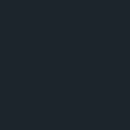
százalékpont) terén mutatkozott.
A kutatást végző NRC rákérdezett arra is, mit gondolnak a
magyarok a példaképekről, illetve kiket tekintenek
(potenciális) példaképnek. A legtöbben olyanokra
asszociálnak ilyenkor – általában vagy egy konkrét személyt
illetően –, amilyenek ők maguk is szeretnének lenni. Kifejtve
pedig a munkájában, illetve a magánéletében sikeres embert
tekintik megfelelő példaképnek (az anyagi siker a válaszok
mindössze 2%-ában fordult elő). Ideális példaképnek azt
gondolják a válaszadók, akire fel lehet nézni, illetve aki
valamilyen területen inspirál. Hogy szükség van-e
példaképre, arra a legmagasabb arányban (27%) a 25-34 év
közöttiek, vagyis a vizsgált korosztályok legfiatalabbikába
tartozók válaszoltak igennel.
Az alapfokú végzettségűek között lényegesen alacsonyabb
a példaképpel rendelkezők aránya. A többség szerint a
példás emberi tulajdonságok, a pozitív karakterjegyek, a