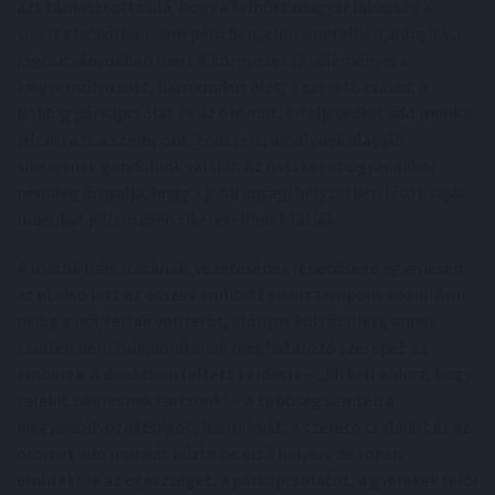
azt támasztotta alá, hogy a felnőtt magyar lakosság a
sikert elsősorban nem pénzben, előmenetelben, irányítási
jogosítványokban méri. A környezet jó véleménye; a
kiegyensúlyozott, harmonikus élet; a szerető család; a
boldog párkapcsolat és az örömöt, kiteljesedést adó munka
jelenti azt a szempontrendszert, amelynek alapján
sikeresnek gondolunk valakit. Az összképet ugyanakkor
némileg árnyalja, hogy a jobb anyagi helyzetben lévők saját
magukat jellemzően sikeresebbnek látják.
A mások irányításának, vezetésének lehetősége egyenesen
az utolsó lett az összes említett sikerszempont közül. Ami
pedig a női/férfiúi vonzerőt, előnyös külsőt illeti, annak
szintén nem tulajdonítanak meghatározó szerepet az
emberek. A direktben feltett kérdésre – „Mi kell ahhoz, hogy
valakit sikeresnek tartsunk” – a többség szintén a
kiegyensúlyozottságot, harmóniát, a szerető családot és az
örömet adó munkát húzta be első helyen, de sokan
említették az egészséget, a párkapcsolatot, a gyerekek felől