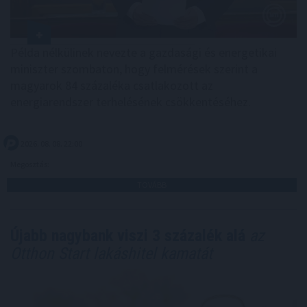
Példa nélkülinek nevezte a gazdasági és energetikai
miniszter szombaton, hogy felmérések szerint a
magyarok 84 százaléka csatlakozott az
energiarendszer terhelésének csökkentéséhez.
2026. 08. 08. 22:00
Megosztás:
TOVÁBB
Újabb nagybank viszi 3 százalék alá
az
Otthon Start lakáshitel kamatát