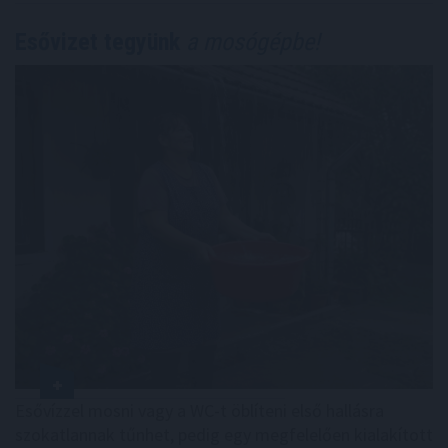
Esővizet tegyünk
a mosógépbe!
Esővízzel mosni vagy a WC-t öblíteni első hallásra
szokatlannak tűnhet, pedig egy megfelelően kialakított