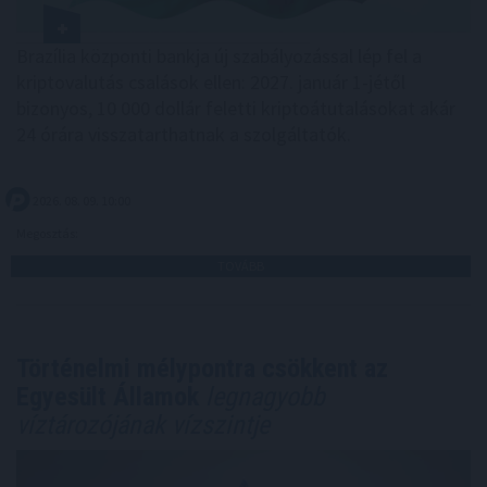
Brazília központi bankja új szabályozással lép fel a
kriptovalutás csalások ellen: 2027. január 1-jétől
bizonyos, 10 000 dollár feletti kriptoátutalásokat akár
24 órára visszatarthatnak a szolgáltatók.
2026. 08. 09. 10:00
Megosztás:
TOVÁBB
Történelmi mélypontra csökkent az
Egyesült Államok
legnagyobb
víztározójának vízszintje