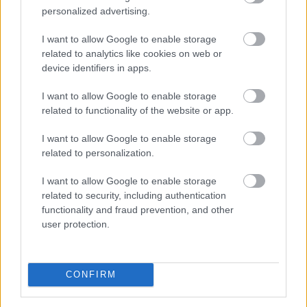
personalized advertising.
TOVÁBB
I want to allow Google to enable storage
related to analytics like cookies on web or
Véget ért az energiavészhelyzet – a
device identifiers in apps.
magyar vállalkozások összefogása
több
I want to allow Google to enable storage
mint 145 000 kWh csúcsidei megtakarítást
related to functionality of the website or app.
ért el
I want to allow Google to enable storage
related to personalization.
I want to allow Google to enable storage
related to security, including authentication
functionality and fraud prevention, and other
user protection.
CONFIRM