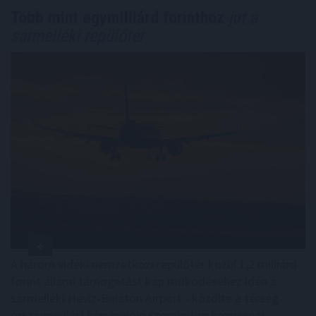
Több mint egymilliárd forinthoz
jut a
sármelléki repülőtér
A három vidéki nemzetközi repülőtér közül 1,2 milliárd
forint állami támogatást kap működéséhez idén a
sármelléki Hévíz-Balaton Airport - közölte a térség
országgyűlési képviselője szombaton közösségi