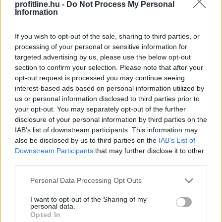
profitline.hu -
Do Not Process My Personal
Information
If you wish to opt-out of the sale, sharing to third parties, or
A súlyos vízhiány következtében az Aranyponty
processing of your personal or sensitive information for
Halászati Zrt. rétimajori és rétszilasi halastavain az
targeted advertising by us, please use the below opt-out
elmúlt hetekben 185 tonna hal pusztult el, a közvetlen
section to confirm your selection. Please note that after your
állományveszteség értéke megközelíti a 200 millió
opt-out request is processed you may continue seeing
interest-based ads based on personal information utilized by
forintot - mondta Lévai Ferenc a társaság
us or personal information disclosed to third parties prior to
vezérigazgatója az MTI-nek szombaton.
your opt-out. You may separately opt-out of the further
disclosure of your personal information by third parties on the
2026. 08. 09. 07:00
IAB’s list of downstream participants. This information may
Megosztás:
also be disclosed by us to third parties on the
IAB’s List of
TOVÁBB
Downstream Participants
that may further disclose it to other
third parties.
Please note that this website/app uses one or more Google
Personal Data Processing Opt Outs
Már 100 szálláshely foglalható
az Aktív
services and may gather and store information including but
Kalandor Kalandtárában
not limited to your visit or usage behaviour. You may click to
I want to opt-out of the Sharing of my
personal data.
grant or deny consent to Google and its third-party tags to
Opted In
use your data for below specified purposes in below Google