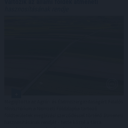
Változik az állami földek átmeneti
hasznosításának rendje
Megújította az Agrár- és Élelmiszergazdaságért Felelős
Minisztérium a Nemzeti Földalapba tartozó
földterületek megbízási szerződéssel történő átmeneti
hasznosításának rendjét - tette közzé a tárca