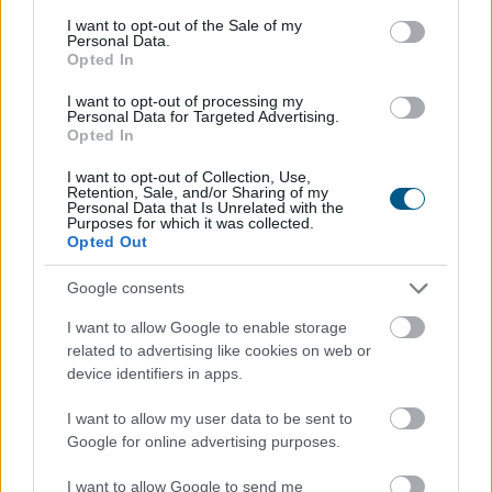
consent section.
I want to opt-out of the Sale of my
Personal Data.
Opted In
I want to opt-out of processing my
Personal Data for Targeted Advertising.
Opted In
I want to opt-out of Collection, Use,
Retention, Sale, and/or Sharing of my
Personal Data that Is Unrelated with the
Purposes for which it was collected.
Opted Out
Google consents
Az Aktív Kalandor foglalási felülete, a Kalandtár már
I want to allow Google to enable storage
100 szálláshelyet kínál az erdei kulcsosházaktól a
related to advertising like cookies on web or
nagyobb társaságokat fogadó szállásokig az ország
device identifiers in apps.
minden részén - közölte az Aktív Magyarország
Fejlesztési Központ az MTI-vel.
I want to allow my user data to be sent to
Google for online advertising purposes.
2026. 08. 09. 06:00
Megosztás:
I want to allow Google to send me