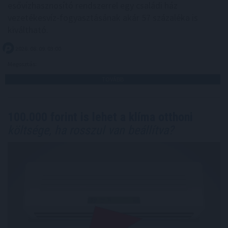
esővízhasznosító rendszerrel egy családi ház
vezetékesvíz-fogyasztásának akár 57 százaléka is
kiváltható.
2026. 08. 09. 03:00
Megosztás:
TOVÁBB
100.000 forint is lehet a klíma otthoni
költsége, ha rosszul van beállítva?