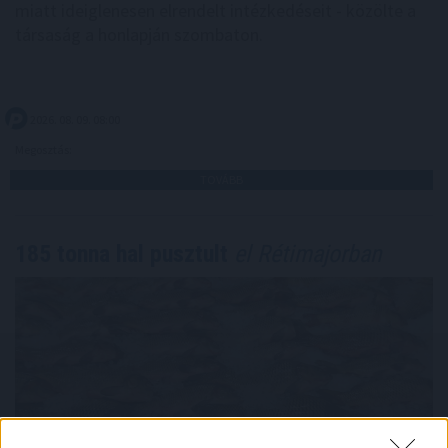
miatt ideiglenesen elrendelt intézkedéseit - közölte a
társaság a honlapján szombaton.
2026. 08. 09. 08:00
Megosztás:
TOVÁBB
185 tonna hal pusztult
el Rétimajorban