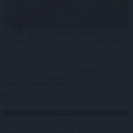
Szombat hajnalban helyreállt a vízszolgáltatás
Budapest III. kerületében a Jós utcában, ahol pénteken
csőtörés történt - közölte a kormány a
hőségriasztásról készült, szombaton közzétett
jelentésében a kormany.hu oldalon. Szombattól az
országos tisztifőorvos kedd éjfélig másodfokúra
mérsékelte az ország egész területére vonatkozó
harmadfokú hőségriasztást.
2026. 08. 09. 00:05
Megosztás:
TOVÁBB