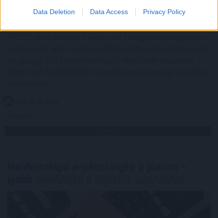
Data Deletion
Data Access
Privacy Policy
A Vállalkozók és Munkáltatók Országos Szövetsége
(VOSZ) által indított Vállalkozói Energiaösszefogáshoz
néhány nap alatt csaknem 350 vállalkozás csatlakozott
az ország 202 településéről, és vállalásaik összesen
több mint 145 000 kWh csúcsidei energiamegtakarítást
jelentettek.
2026. 08. 09. 05:00
Megosztás:
TOVÁBB
Hardveralapú e-pénztárgép a piacon –
újabb
mérföldkő a digitális adózásban