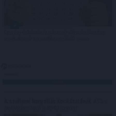
Egyetlen év különbség is komoly változást jelenthet
annak, aki már a nyugdíjba vonulását tervezi.
2026. 08. 09. 01:00
Megosztás:
TOVÁBB
A szellemi hanyatlás kockázatának
45%-a
befolyásolható a WHO szerint