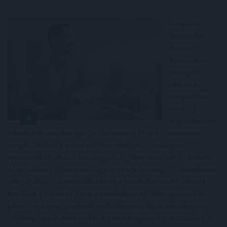
Csupán a
harmadik
helyre
kerültek az
anyagiak
abban a
rangsorban,
amely a
legfontosabb
sikerkritériumokat gyűjtötte össze a Prima Primissima
megbízásából a közelmúltban elvégzett országos,
reprezentatív kutatása alapján. A „Sikeres az, aki…” kérdést
a legtöbben, 29%-nyian, úgy fejezték be, hogy „...céltudatos,
eléri a céljait”, a második helyre a munkában elért sikerek
kerültek (26%-kal). Csak a bronzérem és 20%-nyi említés
jutott az anyagi javaknak, miközben kis híján a boldogság
(18%-nyi említéssel) is felfért a dobogóra. A többi válasz is