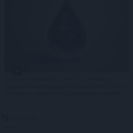
Történelmi mélypontra csökkent a Lake Mead, az
Egyesült Államok legnagyobb víztározójának vízszintje
szombaton – derül ki a vízügyi hatóságok adataiból.
2026. 08. 09. 09:00
Megosztás: