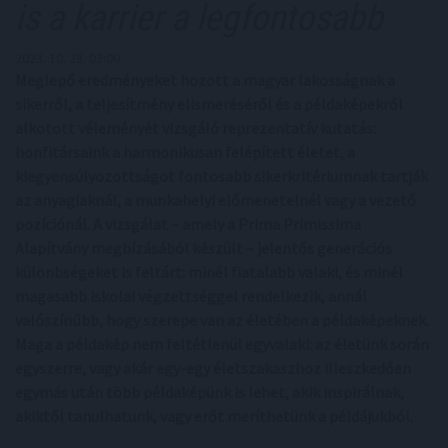
is a karrier a legfontosabb
2023. 10. 28. 03:00
Meglepő eredményeket hozott a magyar lakosságnak a
sikerről, a teljesítmény elismeréséről és a példaképekről
alkotott véleményét vizsgáló reprezentatív kutatás:
honfitársaink a harmonikusan felépített életet, a
kiegyensúlyozottságot fontosabb sikerkritériumnak tartják
az anyagiaknál, a munkahelyi előmenetelnél vagy a vezető
pozíciónál. A vizsgálat – amely a Prima Primissima
Alapítvány megbízásából készült – jelentős generációs
különbségeket is feltárt: minél fiatalabb valaki, és minél
magasabb iskolai végzettséggel rendelkezik, annál
valószínűbb, hogy szerepe van az életében a példaképeknek.
Maga a példakép nem feltétlenül egyvalaki: az életünk során
egyszerre, vagy akár egy-egy életszakaszhoz illeszkedően
egymás után több példaképünk is lehet, akik inspirálnak,
akiktől tanulhatunk, vagy erőt meríthetünk a példájukból.