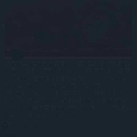
Még egy nagybank kamatkedvezményt ad azért, hogy
az igénylők nála vegyék fel a kedvezményes, maximum
3 százalékos kamatú Otthon Startot. 2026-ban az új
lakáshitelek 80 százaléka valamilyen állami
támogatásos kölcsön, túlnyomórészt Otthon Start.
Augusztus 10-től az UniCredit is belép az ezt a hitelt 3
százalék alatti kamattal kínáló bankok közé – derül ki a
BiztosDöntés.hu összegzéséből.
2026. 08. 08. 21:00
Megosztás: