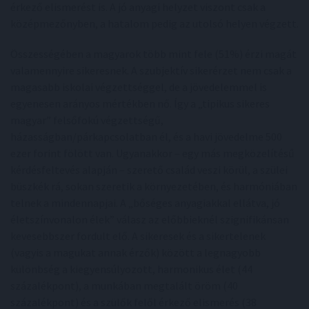
érkező elismerést is. A jó anyagi helyzet viszont csak a
középmezőnyben, a hatalom pedig az utolsó helyen végzett.
Összességében a magyarok több mint fele (51%) érzi magát
valamennyire sikeresnek. A szubjektív sikerérzet nem csak a
magasabb iskolai végzettséggel, de a jövedelemmel is
egyenesen arányos mértékben nő. Így a „tipikus sikeres
magyar” felsőfokú végzettségű,
házasságban/párkapcsolatban él, és a havi jövedelme 500
ezer forint fölött van. Ugyanakkor – egy más megközelítésű
kérdésfeltevés alapján – szerető család veszi körül, a szülei
büszkék rá, sokan szeretik a környezetében, és harmóniában
telnek a mindennapjai. A „bőséges anyagiakkal ellátva, jó
életszínvonalon élek” válasz az előbbieknél szignifikánsan
kevesebbszer fordult elő. A sikeresek és a sikertelenek
(vagyis a magukat annak érzők) között a legnagyobb
különbség a kiegyensúlyozott, harmonikus élet (44
százalékpont), a munkában megtalált öröm (40
százalékpont) és a szülők felől érkező elismerés (38