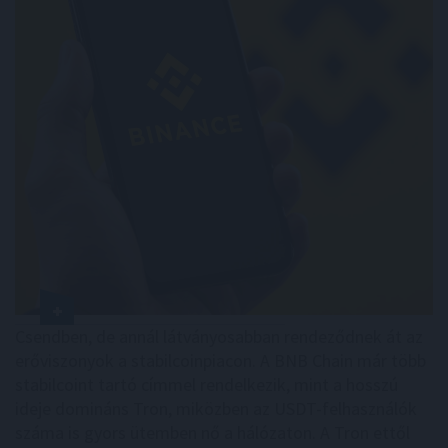
Csendben, de annál látványosabban rendeződnek át az
erőviszonyok a stabilcoinpiacon. A BNB Chain már több
stabilcoint tartó címmel rendelkezik, mint a hosszú
ideje domináns Tron, miközben az USDT-felhasználók
száma is gyors ütemben nő a hálózaton. A Tron ettől