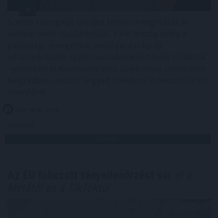
Szerbia támogatja Ukrajna területi integritását és
európai uniós csatlakozását, a két ország pedig a
gazdasági, energetikai, mezőgazdasági és
infrastrukturális együttműködés erősítésére törekszik
- jelentette ki Aleksandar Vucic szerb elnök szombaton
Belgrádban, miután tárgyalt Volodimir Zelenszkij ukrán
államfővel.
2026. 08. 08. 17:00
Megosztás:
TOVÁBB
Az EU fokozott tényellenőrzést vár
el a
Metától és a TikToktól