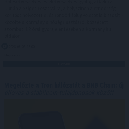
Balesetveszélyes és életveszélyes gyalog átkelni a
Dunán a Sziget Fesztiválra, a helyszínen a rendőrség
kerítést helyezett el és rendőri felügyeletet is biztosít -
közölte a kormány a hőségriasztásról közzétett
szombati 12 órai gyorsjelentésében a kormany.hu
oldalon.
2026. 08. 08. 15:00
Megosztás:
TOVÁBB
Megelőzte a Tron hálózatát a BNB Chain: új
éllovas a stabilcoin-tulajdonosok között