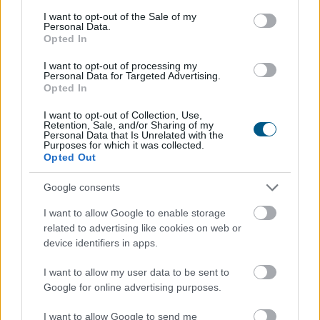
consent section.
I want to opt-out of the Sale of my
Újabb nagybank viszi 3 százalék alá
az
Personal Data.
Opted In
Otthon Start lakáshitel kamatát
I want to opt-out of processing my
Personal Data for Targeted Advertising.
Opted In
I want to opt-out of Collection, Use,
Retention, Sale, and/or Sharing of my
Personal Data that Is Unrelated with the
Purposes for which it was collected.
Opted Out
Google consents
I want to allow Google to enable storage
related to advertising like cookies on web or
device identifiers in apps.
Még egy nagybank kamatkedvezményt ad azért, hogy
az igénylők nála vegyék fel a kedvezményes, maximum
I want to allow my user data to be sent to
3 százalékos kamatú Otthon Startot. 2026-ban az új
Google for online advertising purposes.
lakáshitelek 80 százaléka valamilyen állami
támogatásos kölcsön, túlnyomórészt Otthon Start.
I want to allow Google to send me