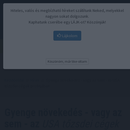
Hiteles, valós és megbízható híreket szállítunk Neked, melyekkel
nagyon sokat dolgozunk.
Kaphatunk cserébe egy LÁJK-ot? Köszönjük!
Lájkolom
Menü
Köszönöm, már like-oltam
Kezdőoldal
//
Hírek
// Gyenge növekedés - vagy az sem - az USA
tőzsdei cégek profitjában
Gyenge növekedés - vagy az
sem - az
USA tőzsdei cégek