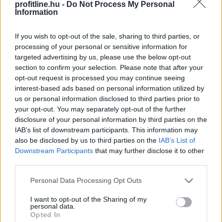
profitline.hu -
Do Not Process My Personal
Information
If you wish to opt-out of the sale, sharing to third parties, or
processing of your personal or sensitive information for
targeted advertising by us, please use the below opt-out
section to confirm your selection. Please note that after your
opt-out request is processed you may continue seeing
interest-based ads based on personal information utilized by
us or personal information disclosed to third parties prior to
Példa nélkülinek nevezte a gazdasági és energetikai
your opt-out. You may separately opt-out of the further
miniszter szombaton, hogy felmérések szerint a
disclosure of your personal information by third parties on the
magyarok 84 százaléka csatlakozott az
IAB’s list of downstream participants. This information may
also be disclosed by us to third parties on the
IAB’s List of
energiarendszer terhelésének csökkentéséhez.
Downstream Participants
that may further disclose it to other
third parties.
2026. 08. 08. 22:00
Please note that this website/app uses one or more Google
Personal Data Processing Opt Outs
Megosztás:
services and may gather and store information including but
not limited to your visit or usage behaviour. You may click to
I want to opt-out of the Sharing of my
TOVÁBB
personal data.
grant or deny consent to Google and its third-party tags to
Opted In
use your data for below specified purposes in below Google