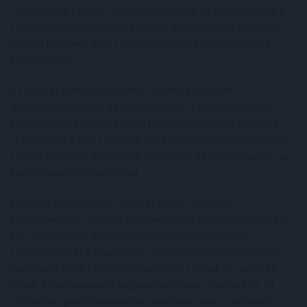
várakozások szerint. Szeptember végén az elemzők még 8
százalékos profitbővülést vártak, de a gazdaság lassulása
okozta félelmek miatt időközben lefelé módosultak az
előrejelzések.
A tizenegy szektorból ötben várható éves szintű
nyereségnövekedés, a kommunikációs szolgáltatások, a
közművek és a nem alapvető fogyasztási cikkek szektora
vezetésével. Ezzel szemben hat ágazatban az előrejelzések
szerint csökkent a nyereség, leginkább az energiaipari és az
egészségügyi vállalatoknál.
Érdemes megemlíteni, hogy az egyes szektorok
teljesítményét számottevő mértékben befolyásolhatja egy-
két óriásvállalat. A kommunikációs szolgáltatások
szektorában 41,6 százalékos nyereségnövekedés várható,
azonban a Meta teljesítménye nélkül ez csak 25 százalék
lenne. A nem alapvető fogyasztási cikkek szektorától 23
százalékos profitnövekedést remélnek, ami az Amazon