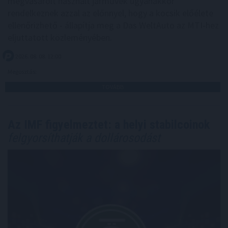
megvásárolt használt járművek ugyanakkor
rendelkeznek azzal az előnnyel, hogy a kocsik előélete
ellenőrizhető - állapítja meg a Das WeltAuto az MTI-hez
eljuttatott közleményében.
2026. 08. 08. 12:00
Megosztás:
TOVÁBB
Az IMF figyelmeztet: a helyi stabilcoinok
felgyorsíthatják a dollárosodást