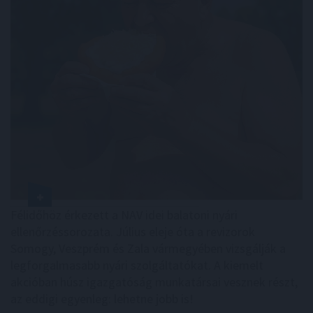
Félidőhöz érkezett a NAV idei balatoni nyári
ellenőrzéssorozata. Július eleje óta a revizorok
Somogy, Veszprém és Zala vármegyében vizsgálják a
legforgalmasabb nyári szolgáltatókat. A kiemelt
akcióban húsz igazgatóság munkatársai vesznek részt,
az eddigi egyenleg: lehetne jobb is!