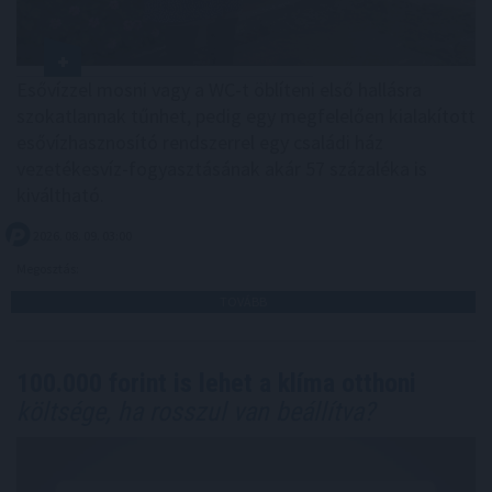
Esővízzel mosni vagy a WC-t öblíteni első hallásra
szokatlannak tűnhet, pedig egy megfelelően kialakított
esővízhasznosító rendszerrel egy családi ház
vezetékesvíz-fogyasztásának akár 57 százaléka is
kiváltható.
2026. 08. 09. 03:00
Megosztás:
TOVÁBB
100.000 forint is lehet a klíma otthoni
költsége, ha rosszul van beállítva?