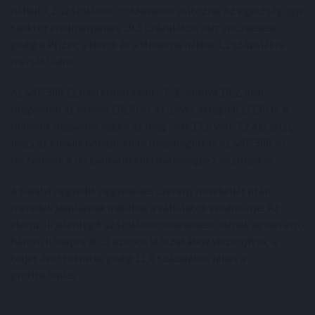
nélkül 3,2 százalékos csökkenésre változna. Az egészségügyi
szektor eredményének 20,3 százalékos várt visszaesése
pedig a Pfizer, a Merck és a Moderna nélkül 1,2 százalékra
mérséklődne.
Az S&P 500 12 havi előretekintő P/E-aránya 19,2, ami
magasabb az ötéves (18,9) és a tízéves átlagnál (17,6) is. A
második negyedév végén ez még csak 17,8 volt. Ez azt jelzi,
hogy az elmúlt hónapokban megdrágultak az S&P 500-as
részvények a részvényenkénti nyereséghez viszonyítva.
A tavalyi negyedik negyedéves szerény növekedés után
meredek javulásnak indulhat a vállalatok eredménye. Az
elemzők jelenleg 6 százalékos növekedést várnak az idei első
három hónapra 2023 azonos időszakához viszonyítva, a
teljes évet tekintve pedig 11,8 százalékos lehet a
profitbővülés.