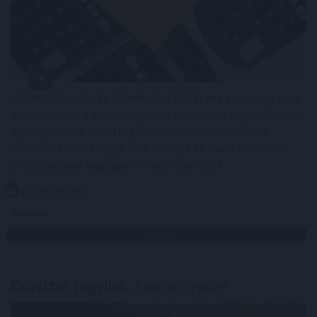
A Nemzeti Adó- és Vámhivatal (NAV) ma kiadta az első
hardveralapú e-pénztárgép forgalmazási engedélyét. Az
új megoldás a pénztárgéphasználatra kötelezett
vállalkozásokat segíti már most, két évvel az online
pénztárgépek végleges kivezetése előtt.
2026. 08. 09. 04:00
Megosztás:
TOVÁBB
Esővizet tegyünk
a mosógépbe!