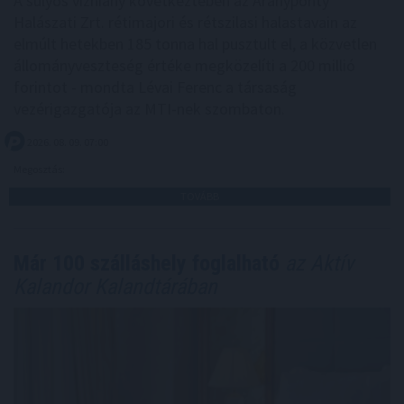
A súlyos vízhiány következtében az Aranyponty
Halászati Zrt. rétimajori és rétszilasi halastavain az
elmúlt hetekben 185 tonna hal pusztult el, a közvetlen
állományveszteség értéke megközelíti a 200 millió
forintot - mondta Lévai Ferenc a társaság
vezérigazgatója az MTI-nek szombaton.
2026. 08. 09. 07:00
Megosztás:
TOVÁBB
Már 100 szálláshely foglalható
az Aktív
Kalandor Kalandtárában