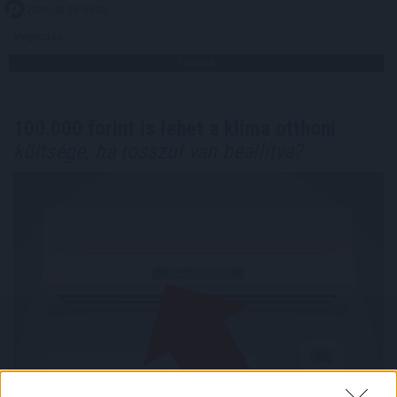
2026. 08. 09. 03:00
Megosztás:
TOVÁBB
100.000 forint is lehet a klíma otthoni
költsége, ha rosszul van beállítva?