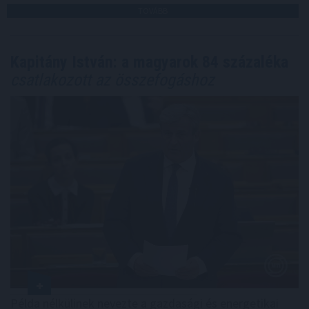
TOVÁBB
Kapitány István: a magyarok 84 százaléka
csatlakozott az összefogáshoz
Példa nélkülinek nevezte a gazdasági és energetikai