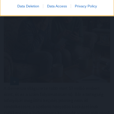
Data Deletion
Data Access
Privacy Policy
A demencia világszerte több mint 57 millió embert
érint, és ez a szám folyamatosan nő. Bár a betegség
lefolyását megállító kezelés jelenleg nem áll
rendelkezésre, a szellemi hanyatlás kockázatának
csökkentése a tudományos közösség szerint már most