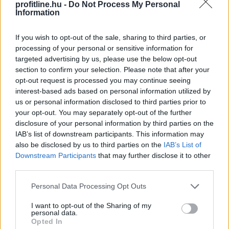
profitline.hu -
Do Not Process My Personal
Information
If you wish to opt-out of the sale, sharing to third parties, or
processing of your personal or sensitive information for
targeted advertising by us, please use the below opt-out
section to confirm your selection. Please note that after your
opt-out request is processed you may continue seeing
Egy korszerű háztartási légkondicionáló nem
interest-based ads based on personal information utilized by
us or personal information disclosed to third parties prior to
feltétlenül számít nagy energiafalónak, ám a helytelen
your opt-out. You may separately opt-out of the further
használat könnyen több tízezer, szélsőséges esetben
disclosure of your personal information by third parties on the
akár 100 000 forintot meghaladó felesleges kiadást
IAB’s list of downstream participants. This information may
okozhat.
also be disclosed by us to third parties on the
IAB’s List of
Downstream Participants
that may further disclose it to other
2026. 08. 09. 02:00
third parties.
Megosztás:
Please note that this website/app uses one or more Google
Personal Data Processing Opt Outs
TOVÁBB
services and may gather and store information including but
not limited to your visit or usage behaviour. You may click to
I want to opt-out of the Sharing of my
personal data.
grant or deny consent to Google and its third-party tags to
Opted In
Törvényi döntés! Ennyi lesz
a
use your data for below specified purposes in below Google