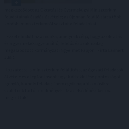
megkezdődött az Oktatási és Gyermekügyi Minisztérium
feladatainak átadás-átvétele; az újonnan felálló tárca több
korábbi minisztériumtól veszi át a feladatokat.
"Ezzel elindult az a munka, amelynek célja, hogy az oktatás
és a gyermekek ügye önálló, felelős és szakmailag
megalapozott kormányzati figyelmet kapjon" - írta Lannert
Judit.
Hozzátette: a minisztérium felállítása, az ágazati feladatok
átvétele és a legfontosabb ügyek áttekintése pontosságot
igénylő, komoly feladat; "nem egyik napról a másikra
születnek tartós eredmények, de az első lépéseket ma
megtettük".