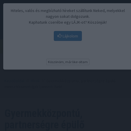
Hiteles, valós és megbízható híreket szállítunk Neked, melyekkel
nagyon sokat dolgozunk.
Kaphatunk cserébe egy LÁJK-ot? Köszönjük!
Lájkolom
Menü
Köszönöm, már like-oltam
Kezdőoldal
//
Hírek
// Gyermekközpontú, partnerségre épülő
minisztériumot ígér Lannert Judit
Gyermekközpontú,
partnerségre épülő