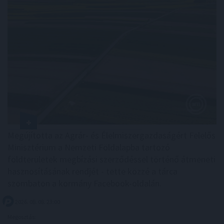
Megújította az Agrár- és Élelmiszergazdaságért Felelős
Minisztérium a Nemzeti Földalapba tartozó
földterületek megbízási szerződéssel történő átmeneti
hasznosításának rendjét - tette közzé a tárca
szombaton a kormány Facebook-oldalán.
2026. 08. 08. 23:00
Megosztás: