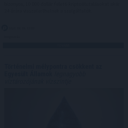
bizonyos, 10 000 dollár feletti kriptoátutalásokat akár
24 órára visszatarthatnak a szolgáltatók.
2026. 08. 09. 10:00
Megosztás:
TOVÁBB
Történelmi mélypontra csökkent az
Egyesült Államok
legnagyobb
víztározójának vízszintje