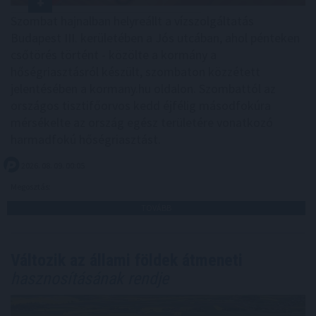
Szombat hajnalban helyreállt a vízszolgáltatás
Budapest III. kerületében a Jós utcában, ahol pénteken
csőtörés történt - közölte a kormány a
hőségriasztásról készült, szombaton közzétett
jelentésében a kormany.hu oldalon. Szombattól az
országos tisztifőorvos kedd éjfélig másodfokúra
mérsékelte az ország egész területére vonatkozó
harmadfokú hőségriasztást.
2026. 08. 09. 00:05
Megosztás:
TOVÁBB
Változik az állami földek átmeneti
hasznosításának rendje