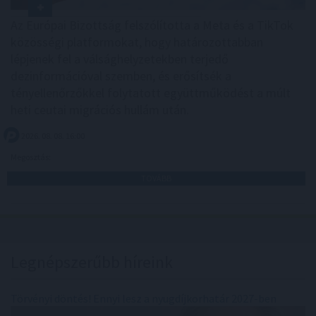
Az Európai Bizottság felszólította a Meta és a TikTok
közösségi platformokat, hogy határozottabban
lépjenek fel a válsághelyzetekben terjedő
dezinformációval szemben, és erősítsék a
tényellenőrzőkkel folytatott együttműködést a múlt
heti ceutai migrációs hullám után.
2026. 08. 08. 16:00
Megosztás:
TOVÁBB
Legnépszerűbb híreink
Törvényi döntés! Ennyi lesz a nyugdíjkorhatár 2027-ben