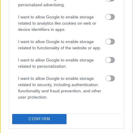
personalized advertising.
Egyetlen év különbség is komoly változást jelenthet
I want to allow Google to enable storage
annak, aki már a nyugdíjba vonulását tervezi.
related to analytics like cookies on web or
device identifiers in apps.
I want to allow Google to enable storage
related to functionality of the website or app.
2026. 08. 09. 01:00
I want to allow Google to enable storage
Megosztás:
related to personalization.
TOVÁBB
I want to allow Google to enable storage
related to security, including authentication
A szellemi hanyatlás kockázatának
45%-a
functionality and fraud prevention, and other
befolyásolható a WHO szerint
user protection.
CONFIRM