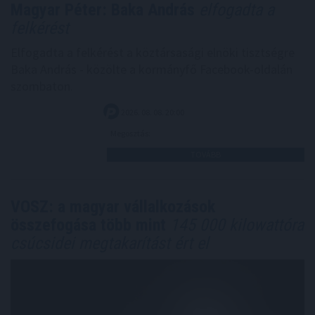
Magyar Péter: Baka András
elfogadta a
felkérést
Elfogadta a felkérést a köztársasági elnöki tisztségre
Baka András - közölte a kormányfő Facebook-oldalán
szombaton.
2026. 08. 08. 20:00
Megosztás:
TOVÁBB
VOSZ: a magyar vállalkozások
összefogása több mint
145 000 kilowattóra
csúcsidei megtakarítást ért el