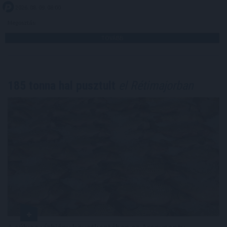
2026. 08. 09. 08:00
Megosztás:
TOVÁBB
185 tonna hal pusztult
el Rétimajorban