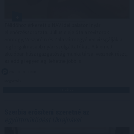
Félidőhöz érkezett a NAV idei balatoni nyári
ellenőrzéssorozata. Július eleje óta a revizorok
Somogy, Veszprém és Zala vármegyében vizsgálják a
legforgalmasabb nyári szolgáltatókat. A kiemelt
akcióban húsz igazgatóság munkatársai vesznek részt,
az eddigi egyenleg: lehetne jobb is!
2026. 08. 08. 18:00
Megosztás:
TOVÁBB
Szerbia erősíteni szeretné az
együttműködést Ukrajnával