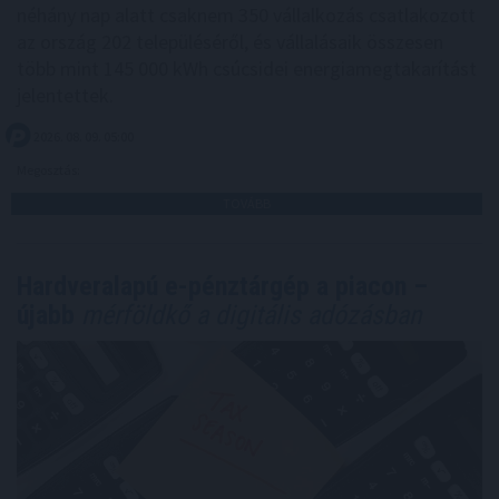
néhány nap alatt csaknem 350 vállalkozás csatlakozott
az ország 202 településéről, és vállalásaik összesen
több mint 145 000 kWh csúcsidei energiamegtakarítást
jelentettek.
2026. 08. 09. 05:00
Megosztás:
TOVÁBB
Hardveralapú e-pénztárgép a piacon –
újabb
mérföldkő a digitális adózásban