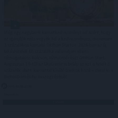
Még egy nagybank kamatkedvezményt ad azért, hogy
az igénylők nála vegyék fel a kedvezményes, maximum
3 százalékos kamatú Otthon Startot. 2026-ban az új
lakáshitelek 80 százaléka valamilyen állami
támogatásos kölcsön, túlnyomórészt Otthon Start.
Augusztus 10-től az UniCredit is belép az ezt a hitelt 3
százalék alatti kamattal kínáló bankok közé – derül ki a
BiztosDöntés.hu összegzéséből.
2026. 08. 08. 21:00
Megosztás:
TOVÁBB