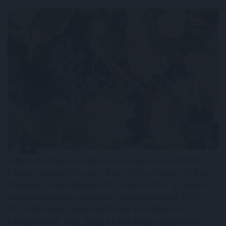
A Nemzeti Élelmiszerlánc-biztonsági Hivatal (Nébih)
három növényvédő szer – Decis Forte, Klartan 24 EW,
Oroganic – engedélyokiratát módosította, így azok a
szüretet követően, egészen a vesszőérettség (BBCH
91) stádiumáig felhasználhatóak a szőlőben. A
kiterjesztések célja, hogy a korai érésű szőlőkben is