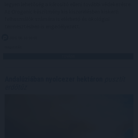
legyen lehetőség a károsító elleni további védekezésre.
Az Oroganic készítmény kis kiszerelésben kiskerti
felhasználók számára is elérhető és ökológiai
termesztésben is engedélyezett.
2026. 08. 10. 03:00
Megosztás:
TOVÁBB
Andalúziában nyolcezer hektáron
pusztít
erdőtűz