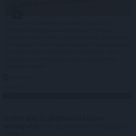
A Bitcoin közösségében hónapok óta zajló vita
hétvégén tényleges láncszakadáshoz (forkhoz)
vezetett a vitatott BIP-110 javaslat miatt. A kisebbségi
lánc azonban szinte azonnal megbénult: körülbelül nyolc
óra alatt mindössze két blokkot bányásztak rajta,
miközben az eredeti Bitcoin-hálózat zavartalanul
működött tovább.
2026. 08. 10. 04:00
Megosztás:
TOVÁBB
Szüret után is alkalmazható három
növényvédő
szer az amerikai szőlőkabóca
ellen