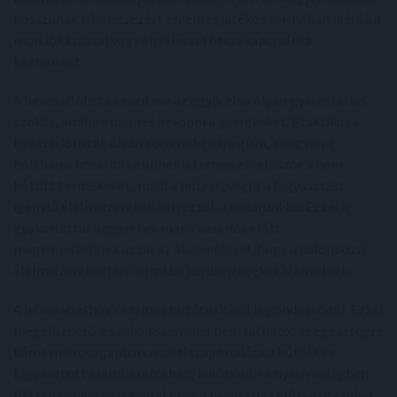
hosszúnak tűnhet, ezért érdemes játékos formában, például
mondókázással vagy énekléssel összekapcsolni a
kézmosást.
A bevásárlólista készítése az egyik első olyan gyakorlatias
szokás, amibe érdemes bevonni a gyerekeket. Praktikus a
bevásárlólistát olyan sorrendben megírni, ahogyan a
boltban a kosárba kerülnek a termékek: először a nem
hűtött termékeket, majd a hűtést, végül a fagyasztást
igénylő élelmiszereket helyezzük a kosarunkba. Ezzel a
gyakorlattal a gyerekek már a vásárlás előtt
megismerkednek azzal az alapvetéssel, hogy a különböző
élelmiszerek eltérő tárolási körülményeket igényelnek.
A bevásárláshoz érdemes hűtőtáskáról is gondoskodni. Ezzel
megelőzhető a szabad szemmel nem látható, de egészségre
káros mikroorganizmusok elszaporodása a hűtött és
fagyasztott élelmiszerekben, különösen a nyári melegben.
Bátran vonjuk be a gyerekeket a bevásárlás előkészítésébe!