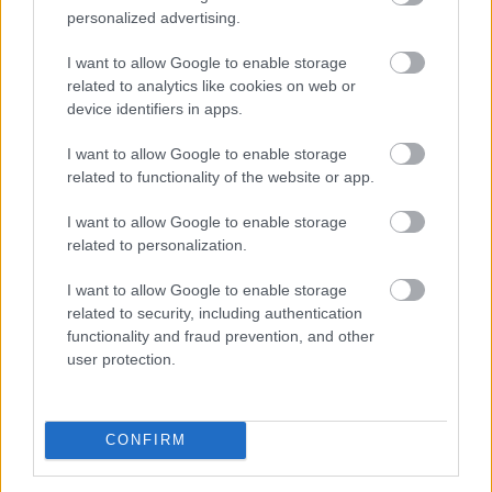
personalized advertising.
2026. 08. 09. 21:00
I want to allow Google to enable storage
Megosztás:
related to analytics like cookies on web or
TOVÁBB
device identifiers in apps.
I want to allow Google to enable storage
Spanyolország a szokásosnál mintegy
related to functionality of the website or app.
félmillióval
több turistára számít
I want to allow Google to enable storage
related to personalization.
I want to allow Google to enable storage
related to security, including authentication
functionality and fraud prevention, and other
user protection.
CONFIRM