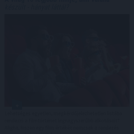
készült - hányat láttál?
Lehetséges egyetlen, megkérdőjelezhetetlen listába
rendezni a filmtörténet legnagyszerűbb alkotásait?
Aligha, hiszen egy film értékét nemcsak a rendezés