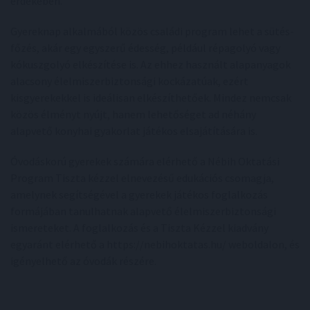
érdekében.
Gyereknap alkalmából közös családi program lehet a sütés-
főzés, akár egy egyszerű édesség, például répagolyó vagy
kókuszgolyó elkészítése is. Az ehhez használt alapanyagok
alacsony élelmiszerbiztonsági kockázatúak, ezért
kisgyerekekkel is ideálisan elkészíthetőek. Mindez nemcsak
közös élményt nyújt, hanem lehetőséget ad néhány
alapvető konyhai gyakorlat játékos elsajátítására is.
Óvodáskorú gyerekek számára elérhető a Nébih Oktatási
Program Tiszta kézzel elnevezésű edukációs csomagja,
amelynek segítségével a gyerekek játékos foglalkozás
formájában tanulhatnak alapvető élelmiszerbiztonsági
ismereteket. A foglalkozás és a Tiszta Kézzel kiadvány
egyaránt elérhető a https://nebihoktatas.hu/ weboldalon, és
igényelhető az óvodák részére.