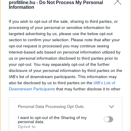
profitline.hu -
Do Not Process My Personal
Information
If you wish to opt-out of the sale, sharing to third parties, or
processing of your personal or sensitive information for
A Strategy (MSTR), Michael Saylor Bitcoin-
targeted advertising by us, please use the below opt-out
stratégiájának zászlóshajója, sokáig a „vásárolj és tarts
section to confirm your selection. Please note that after your
örökké” elvet követte. Az utóbbi időben azonban a
opt-out request is processed you may continue seeing
vállalat Bitcoin-eladásokba kezdett, elsősorban azért,
interest-based ads based on personal information utilized by
hogy finanszírozza egyes pénzügyi kötelezettségeit.
us or personal information disclosed to third parties prior to
your opt-out. You may separately opt-out of the further
2026. 08. 09. 22:00
disclosure of your personal information by third parties on the
IAB’s list of downstream participants. This information may
Megosztás:
also be disclosed by us to third parties on the
IAB’s List of
TOVÁBB
Downstream Participants
that may further disclose it to other
third parties.
Please note that this website/app uses one or more Google
Personal Data Processing Opt Outs
Kátai-Németh Vilmos: az
services and may gather and store information including but
akadálymentesítés
a szívügyem
not limited to your visit or usage behaviour. You may click to
I want to opt-out of the Sharing of my
personal data.
grant or deny consent to Google and its third-party tags to
Opted In
use your data for below specified purposes in below Google