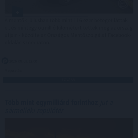
A mentők júliusban több mint 116 ezer beteget láttak
el, és mintegy ötmillió kilométert tettek meg az ország
útjain - közölte az Országos Mentőszolgálat Facebook-
oldalán szombaton.
2026. 08. 09. 12:00
Megosztás:
TOVÁBB
Több mint egymilliárd forinthoz
jut a
sármelléki repülőtér