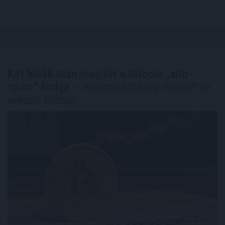
Két blokk után megállt a Bitcoin „anti-
spam” forkja
– elsöprő többség maradt az
eredeti láncon