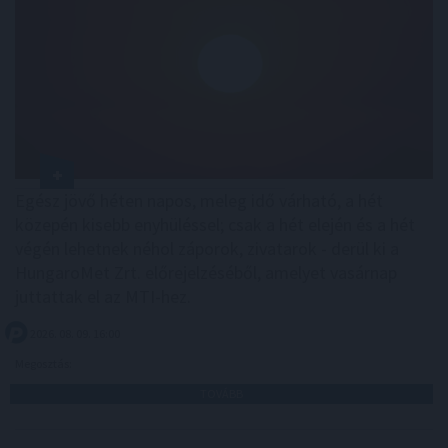
Egész jövő héten napos, meleg idő várható, a hét
közepén kisebb enyhüléssel; csak a hét elején és a hét
végén lehetnek néhol záporok, zivatarok - derül ki a
HungaroMet Zrt. előrejelzéséből, amelyet vasárnap
juttattak el az MTI-hez.
2026. 08. 09. 16:00
Megosztás:
TOVÁBB