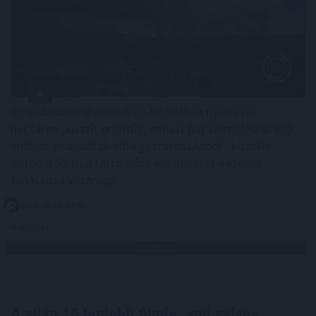
Az andalúziai Niebla város közelében nyolcezer
hektáron pusztít erdőtűz, emiatt hat településről 500
embert evakuáltak elővigyázatosságból - közölte
Antonio Sanz, a tartomány vészhelyzet-kezelési
tanácsosa vasárnap.
2026. 08. 10. 02:00
Megosztás:
TOVÁBB
A világ 10 legjobb filmje, ami valaha