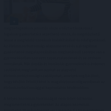
megbetegedések jelentős része a háztartások rossz
higiéniai gyakorlatára vezethető vissza, és megelőzhető
lenne a megfelelő szokások kialakításával és odafigyeléssel.
Az élelmiszerbiztonsági alapismeretek és a jó higiéniai
gyakorlatok megalapozásában meghatározó szerepe van a
gyermekkorban szerzett tapasztalatoknak és az otthoni
mintáknak. Már óvodás és kisiskolás gyermeknek is érdemes
szülőként megtanítani azokat az alapvető
élelmiszerbiztonsági szabályokat, amelyek segítik őket,
hogy később felnőttként is magabiztosan eligazodjanak az
élelmiszerbiztonsággal kapcsolatos kérdésekben.
A helyes kézmosás fontosságát nem lehet túl korán
megismertetni a gyerekekkel. Az alapos kézmosás
körülbelül 20 másodpercet vesz igénybe. Ez kisgyerekeknek