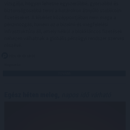
vizsgálja, hogyan lehetne egyszerűbbé, gyorsabbá és
biztonságosabbá tenni a határokon átnyúló stabilcoin-
fizetéseket. A kísérlet középpontjában nem maga a
pénzmozgás, hanem az a bizalmi és megfelelési
infrastruktúra áll, amely nélkül a blokkláncos fizetések
nehezen válhatnak a globális pénzügyi rendszer szerves
részévé.
2026. 08. 09. 18:00
Megosztás:
TOVÁBB
Egész héten meleg,
napos idő várható