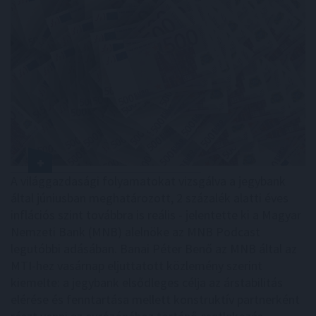
A világgazdasági folyamatokat vizsgálva a jegybank
által júniusban meghatározott, 2 százalék alatti éves
inflációs szint továbbra is reális - jelentette ki a Magyar
Nemzeti Bank (MNB) alelnöke az MNB Podcast
legutóbbi adásában. Banai Péter Benő az MNB által az
MTI-hez vasárnap eljuttatott közlemény szerint
kiemelte: a jegybank elsődleges célja az árstabilitás
elérése és fenntartása mellett konstruktív partnerként