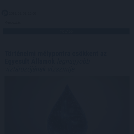
2026. 08. 09. 10:00
Megosztás:
TOVÁBB
Történelmi mélypontra csökkent az
Egyesült Államok
legnagyobb
víztározójának vízszintje