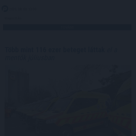
2026. 08. 09. 13:00
Megosztás:
TOVÁBB
Több mint 116 ezer beteget láttak
el a
mentők júliusban