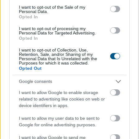
consent section.
I want to opt-out of the Sale of my
Personal Data.
Opted In
I want to opt-out of processing my
Personal Data for Targeted Advertising.
Opted In
I want to opt-out of Collection, Use,
Retention, Sale, and/or Sharing of my
Personal Data that Is Unrelated with the
Purposes for which it was collected.
Opted Out
Google consents
A szívügyének nevezte a fizikai és a digitális
akadálymentesítést a szociális és családügyi miniszter
I want to allow Google to enable storage
vasárnap a Facebook-oldalán, miután Békés vármegyei
related to advertising like cookies on web or
device identifiers in apps.
látássérült sorstársainak mutatta meg a
minisztériumot Éliás Eszter esélyegyenlőségi és
I want to allow my user data to be sent to
akadálymentesítési államtitkárral és Galambos
Google for online advertising purposes.
Katalinnal, a fogyatékossággal élő emberek egyenlő
esélyű hozzáféréséért felelős helyettes államtitkárral.
I want to allow Google to send me