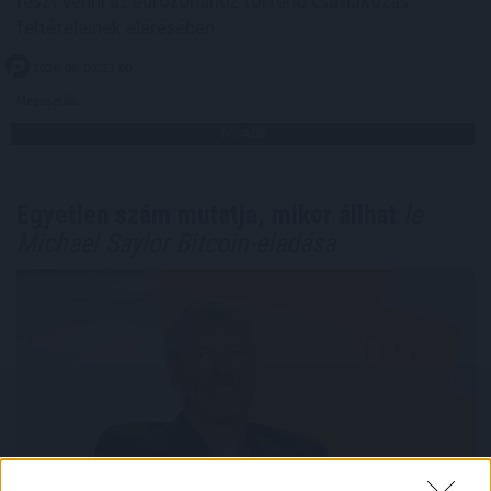
részt venni az eurózónához történő csatlakozás
feltételeinek elérésében.
2026. 08. 09. 23:00
Megosztás:
TOVÁBB
Egyetlen szám mutatja, mikor állhat
le
Michael Saylor Bitcoin-eladása