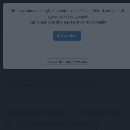
Hiteles, valós és megbízható híreket szállítunk Neked, melyekkel
nagyon sokat dolgozunk.
Kaphatunk cserébe egy LÁJK-ot? Köszönjük!
Lájkolom
Menü
Köszönöm, már like-oltam
Kezdőoldal
//
Hírek
// Gyermeknapon is fókuszban az
élelmiszerbiztonság: hasznos tanácsok a Nébih-től
Gyermeknapon is fókuszban
az élelmiszerbiztonság: