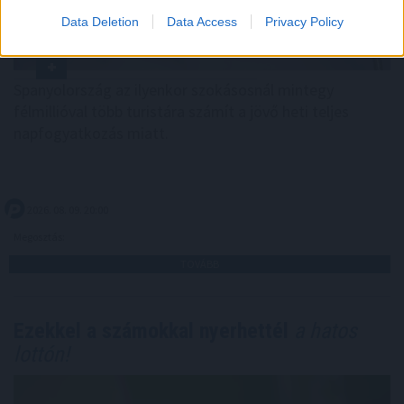
Data Deletion
Data Access
Privacy Policy
Spanyolország az ilyenkor szokásosnál mintegy
félmillióval több turistára számít a jövő heti teljes
napfogyatkozás miatt.
2026. 08. 09. 20:00
Megosztás:
TOVÁBB
Ezekkel a számokkal nyerhettél
a hatos
lottón!