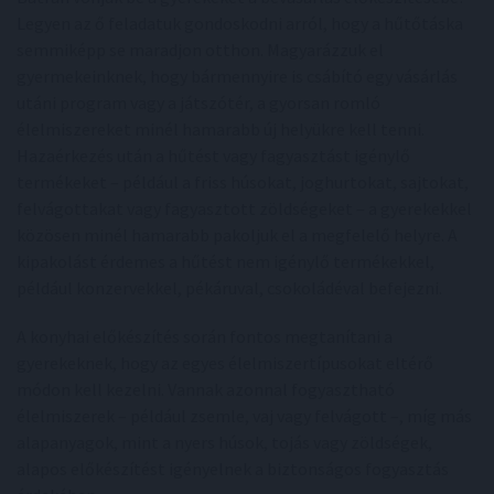
Legyen az ő feladatuk gondoskodni arról, hogy a hűtőtáska
semmiképp se maradjon otthon. Magyarázzuk el
gyermekeinknek, hogy bármennyire is csábító egy vásárlás
utáni program vagy a játszótér, a gyorsan romló
élelmiszereket minél hamarabb új helyükre kell tenni.
Hazaérkezés után a hűtést vagy fagyasztást igénylő
termékeket – például a friss húsokat, joghurtokat, sajtokat,
felvágottakat vagy fagyasztott zöldségeket – a gyerekekkel
közösen minél hamarabb pakoljuk el a megfelelő helyre. A
kipakolást érdemes a hűtést nem igénylő termékekkel,
például konzervekkel, pékáruval, csokoládéval befejezni.
A konyhai előkészítés során fontos megtanítani a
gyerekeknek, hogy az egyes élelmiszertípusokat eltérő
módon kell kezelni. Vannak azonnal fogyasztható
élelmiszerek – például zsemle, vaj vagy felvágott –, míg más
alapanyagok, mint a nyers húsok, tojás vagy zöldségek,
alapos előkészítést igényelnek a biztonságos fogyasztás