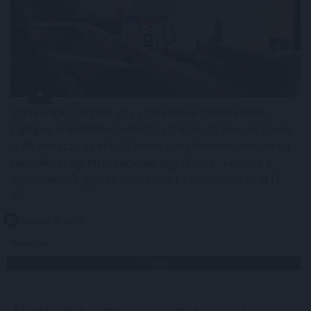
Vajda-Papír Csoport egy százalékkal mérsékelheti
fajlagos áramfelhasználását azzal, hogy hosszú távon
is alkalmazza az elmúlt héten ideiglenesen bevezetett
takarékossági intézkedések egy részét - közölte a
higiéniaipapír-gyártó cégcsoport szombaton az MTI-
vel.
2026. 08. 09. 14:00
Megosztás:
TOVÁBB