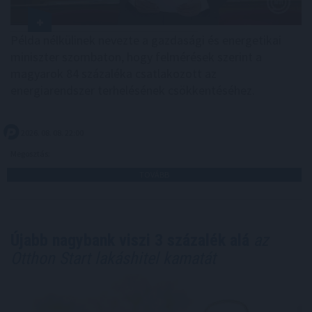
Példa nélkülinek nevezte a gazdasági és energetikai
miniszter szombaton, hogy felmérések szerint a
magyarok 84 százaléka csatlakozott az
energiarendszer terhelésének csökkentéséhez.
2026. 08. 08. 22:00
Megosztás:
TOVÁBB
Újabb nagybank viszi 3 százalék alá
az
Otthon Start lakáshitel kamatát