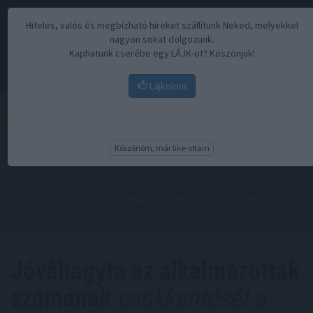
Hiteles, valós és megbízható híreket szállítunk Neked, melyekkel
nagyon sokat dolgozunk.
Kaphatunk cserébe egy LÁJK-ot? Köszönjük!
Lájkolom
Menü
Köszönöm, már like-oltam
Kezdőoldal
//
Hírek
// Jóváhagyta az alkalmazottak számának
csökkentését a román szenátus
Jóváhagyta az alkalmazottak
számának
csökkentését a