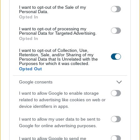
consent section.
I want to opt-out of the Sale of my
Personal Data.
Opted In
I want to opt-out of processing my
Personal Data for Targeted Advertising.
Az Európai Bizottság felszólította a Meta és a TikTok
Opted In
közösségi platformokat, hogy határozottabban
I want to opt-out of Collection, Use,
lépjenek fel a válsághelyzetekben terjedő
Retention, Sale, and/or Sharing of my
Personal Data that Is Unrelated with the
dezinformációval szemben, és erősítsék a
Purposes for which it was collected.
tényellenőrzőkkel folytatott együttműködést a múlt
Opted Out
heti ceutai migrációs hullám után.
Google consents
2026. 08. 08. 16:00
I want to allow Google to enable storage
Megosztás:
related to advertising like cookies on web or
TOVÁBB
device identifiers in apps.
I want to allow my user data to be sent to
Google for online advertising purposes.
Életveszélyes gyalog átkelni
a Dunán a
Sziget Fesztiválra
I want to allow Google to send me