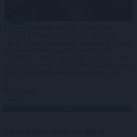
Elsőre logikus védekezésnek tűnhet saját, helyi
devizához kötött stabilcoint indítani a dolláralapú
digitális tokenek térnyerésével szemben. Az IMF szerint
azonban ez könnyen visszafelé sülhet el: a helyi
stabilcoinok akár még egyszerűbbé is tehetik a dollárba
való menekülést, különösen a feltörekvő piacokon, ahol
eleve erős a devizagyengüléstől és inflációtól való
félelem.
2026. 08. 08. 11:00
Megosztás:
TOVÁBB
Kétszázmillió forintos energetikai