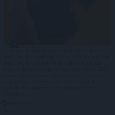
Csendben, de annál látványosabban rendeződnek át az
erőviszonyok a stabilcoinpiacon. A BNB Chain már több
stabilcoint tartó címmel rendelkezik, mint a hosszú
ideje domináns Tron, miközben az USDT-felhasználók
száma is gyors ütemben nő a hálózaton. A Tron ettől
még messze nem veszítette el vezető szerepét:
tranzakciós volumenben továbbra is óriási előnnyel
rendelkezik.
2026. 08. 08. 14:00
Megosztás: