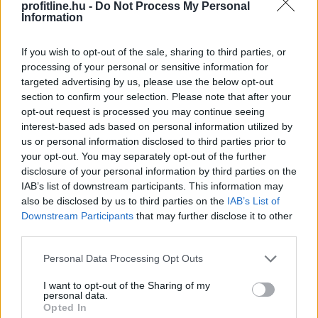
- jelentette ki Aleksandar Vucic szerb elnök szombaton
profitline.hu -
Do Not Process My Personal
Belgrádban, miután tárgyalt Volodimir Zelenszkij ukrán
Information
államfővel.
If you wish to opt-out of the sale, sharing to third parties, or
2026. 08. 08. 17:00
processing of your personal or sensitive information for
targeted advertising by us, please use the below opt-out
Megosztás:
section to confirm your selection. Please note that after your
TOVÁBB
opt-out request is processed you may continue seeing
interest-based ads based on personal information utilized by
us or personal information disclosed to third parties prior to
Az EU fokozott tényellenőrzést vár
el a
your opt-out. You may separately opt-out of the further
disclosure of your personal information by third parties on the
Metától és a TikToktól
IAB’s list of downstream participants. This information may
also be disclosed by us to third parties on the
IAB’s List of
Downstream Participants
that may further disclose it to other
third parties.
Please note that this website/app uses one or more Google
Personal Data Processing Opt Outs
services and may gather and store information including but
not limited to your visit or usage behaviour. You may click to
I want to opt-out of the Sharing of my
personal data.
grant or deny consent to Google and its third-party tags to
Opted In
use your data for below specified purposes in below Google