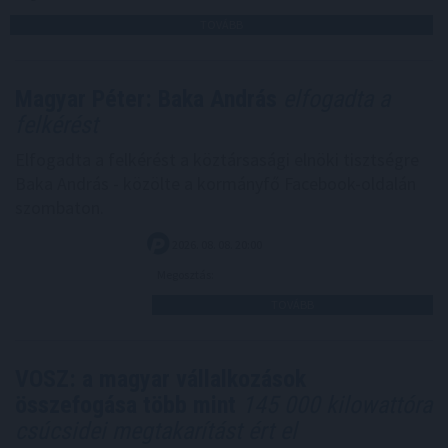
TOVÁBB
Magyar Péter: Baka András
elfogadta a
felkérést
Elfogadta a felkérést a köztársasági elnöki tisztségre
Baka András - közölte a kormányfő Facebook-oldalán
szombaton.
2026. 08. 08. 20:00
Megosztás:
TOVÁBB
VOSZ: a magyar vállalkozások
összefogása több mint
145 000 kilowattóra
csúcsidei megtakarítást ért el