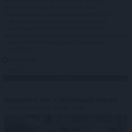
lehetőségét vizsgálták személyre szabott
daganatellenes terápia kialakítására a HUN-REN
Szegedi Biológiai Kutatóközpont és a Szegedi
Tudományegyetem munkatársai nemzetközi
együttműködésben, eredményeikről a Nature kiadóhoz
tartozó Precision Oncology című folyóiratban
számoltak be.
2026. 08. 08. 13:00
Megosztás:
TOVÁBB
Negyedével nőtt a használtautó-import,
csökkenőben az itthoni árak