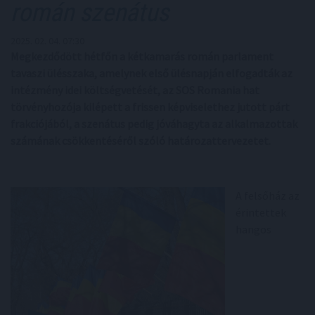
román szenátus
2025. 02. 04. 07:30
Megkezdődött hétfőn a kétkamarás román parlament
tavaszi ülésszaka, amelynek első ülésnapján elfogadták az
intézmény idei költségvetését, az SOS Romania hat
törvényhozója kilépett a frissen képviselethez jutott párt
frakciójából, a szenátus pedig jóváhagyta az alkalmazottak
számának csökkentéséről szóló határozattervezetet.
A felsőház az
érintettek
hangos