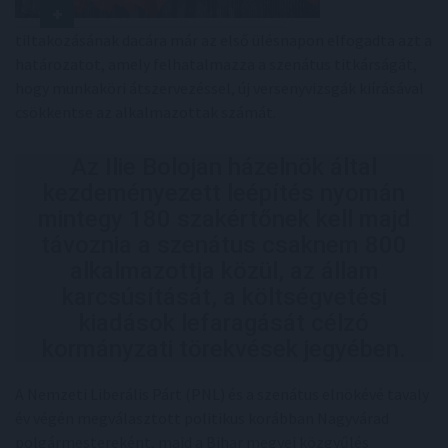
tiltakozásának dacára már az első ülésnapon elfogadta azt a
határozatot, amely felhatalmazza a szenátus titkárságát,
hogy munkaköri átszervezéssel, új versenyvizsgák kiírásával
csökkentse az alkalmazottak számát.
Az Ilie Bolojan házelnök által
kezdeményezett leépítés nyomán
mintegy 180 szakértőnek kell majd
távoznia a szenátus csaknem 800
alkalmazottja közül, az állam
karcsúsítását, a költségvetési
kiadások lefaragását célzó
kormányzati törekvések jegyében.
A Nemzeti Liberális Párt (PNL) és a szenátus elnökévé tavaly
év végén megválasztott politikus korábban Nagyvárad
polgármestereként, majd a Bihar megyei közgyűlés