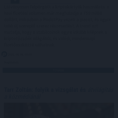
Látványosan felpörgött a kriptokártyák használata: a
havi fizetési volumen már meghaladja a 759 millió
dollárt, miközben a RedotPay vezeti a piacot, és egyre
több új szereplő szerez részesedést. A trend azt
mutatja, hogy a stabilcoinok egyre inkább kilépnek a
kriptotőzsdék világából, és valódi, mindennapi
fizetőeszközzé válhatnak.
2026. 08. 08. 09:00
Megosztás:
TOVÁBB
Tarr Zoltán: folyik a vizsgálat és
átvilágítás
a közmédiánál