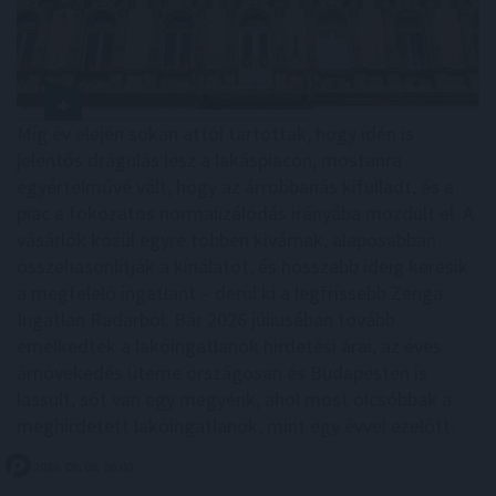
Míg év elején sokan attól tartottak, hogy idén is
jelentős drágulás lesz a lakáspiacon, mostanra
egyértelművé vált, hogy az árrobbanás kifulladt, és a
piac a fokozatos normalizálódás irányába mozdult el. A
vásárlók közül egyre többen kivárnak, alaposabban
összehasonlítják a kínálatot, és hosszabb ideig keresik
a megfelelő ingatlant – derül ki a legfrissebb Zenga
Ingatlan Radarból. Bár 2026 júliusában tovább
emelkedtek a lakóingatlanok hirdetési árai, az éves
árnövekedés üteme országosan és Budapesten is
lassult, sőt van egy megyénk, ahol most olcsóbbak a
meghirdetett lakóingatlanok, mint egy évvel ezelőtt.
2026. 08. 08. 06:00