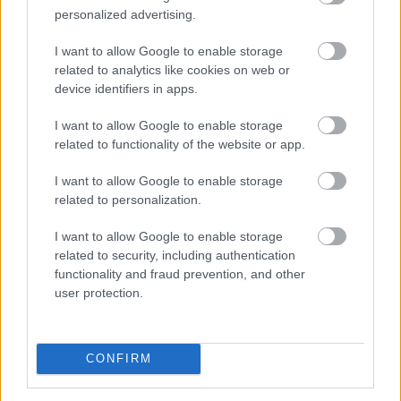
personalized advertising.
I want to allow Google to enable storage
related to analytics like cookies on web or
device identifiers in apps.
I want to allow Google to enable storage
related to functionality of the website or app.
I want to allow Google to enable storage
related to personalization.
I want to allow Google to enable storage
related to security, including authentication
functionality and fraud prevention, and other
Balesetveszélyes és életveszélyes gyalog átkelni a
user protection.
Dunán a Sziget Fesztiválra, a helyszínen a rendőrség
kerítést helyezett el és rendőri felügyeletet is biztosít -
közölte a kormány a hőségriasztásról közzétett
CONFIRM
szombati 12 órai gyorsjelentésében a kormany.hu
oldalon.