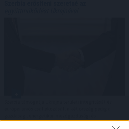
Szerbia erősíteni szeretné az
együttműködést Ukrajnával
Szerbia támogatja Ukrajna területi integritását és
európai uniós csatlakozását, a két ország pedig a
gazdasági, energetikai, mezőgazdasági és
infrastrukturális együttműködés erősítésére törekszik