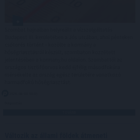
Szombat hajnalban helyreállt a vízszolgáltatás
Budapest III. kerületében a Jós utcában, ahol pénteken
csőtörés történt - közölte a kormány a
hőségriasztásról készült, szombaton közzétett
jelentésében a kormany.hu oldalon. Szombattól az
országos tisztifőorvos kedd éjfélig másodfokúra
mérsékelte az ország egész területére vonatkozó
harmadfokú hőségriasztást.
2026. 08. 09. 00:05
Megosztás:
TOVÁBB
Változik az állami földek átmeneti