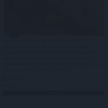
Félidőhöz érkezett a NAV idei balatoni nyári
ellenőrzéssorozata. Július eleje óta a revizorok
Somogy, Veszprém és Zala vármegyében vizsgálják a
legforgalmasabb nyári szolgáltatókat. A kiemelt
akcióban húsz igazgatóság munkatársai vesznek részt,
az eddigi egyenleg: lehetne jobb is!
2026. 08. 08. 18:00
Megosztás:
TOVÁBB