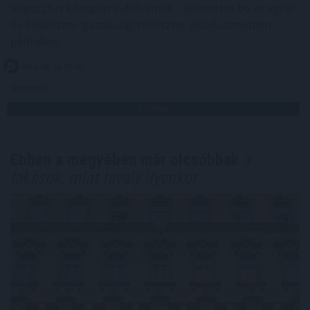
augusztus közepén indulhatnak - jelentette be az agrár-
és élelmiszer-gazdasági miniszter videóüzenetben
pénteken.
2026. 08. 08. 07:00
Megosztás:
TOVÁBB
Ebben a megyében már olcsóbbak
a
lakások, mint tavaly ilyenkor