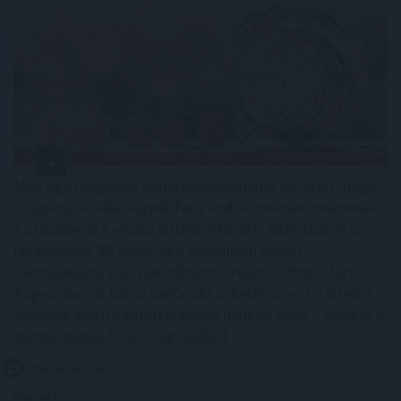
Még egy nagybank kamatkedvezményt ad azért, hogy
az igénylők nála vegyék fel a kedvezményes, maximum
3 százalékos kamatú Otthon Startot. 2026-ban az új
lakáshitelek 80 százaléka valamilyen állami
támogatásos kölcsön, túlnyomórészt Otthon Start.
Augusztus 10-től az UniCredit is belép az ezt a hitelt 3
százalék alatti kamattal kínáló bankok közé – derül ki a
BiztosDöntés.hu összegzéséből.
2026. 08. 08. 21:00
Megosztás: