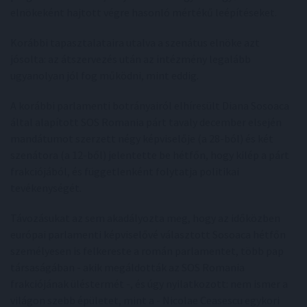
elnökeként hajtott végre hasonló mértékű leépítéseket.
Korábbi tapasztalataira utalva a szenátus elnöke azt
jósolta: az átszervezés után az intézmény legalább
ugyanolyan jól fog működni, mint eddig.
A korábbi parlamenti botrányairól elhíresült Diana Sosoaca
által alapított SOS Romania párt tavaly december elsején
mandátumot szerzett négy képviselője (a 28-ból) és két
szenátora (a 12-ből) jelentette be hétfőn, hogy kilép a párt
frakciójából, és függetlenként folytatja politikai
tevékenységét.
Távozásukat az sem akadályozta meg, hogy az időközben
európai parlamenti képviselővé választott Sosoaca hétfőn
személyesen is felkereste a román parlamentet, több pap
társaságában - akik megáldották az SOS Romania
frakciójának üléstermét -, és úgy nyilatkozott: nem ismer a
világon szebb épületet, mint a - Nicolae Ceasescu egykori