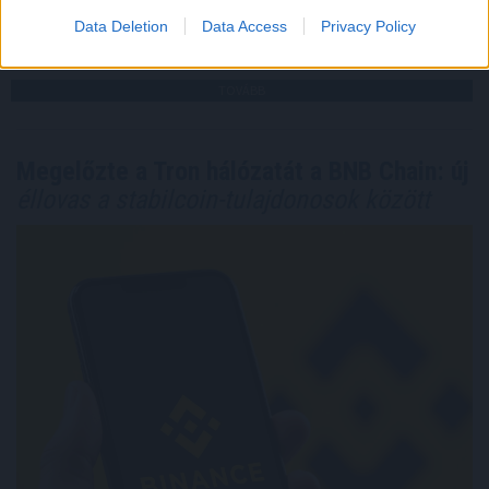
2026. 08. 08. 15:00
Data Deletion
Data Access
Privacy Policy
Megosztás:
TOVÁBB
Megelőzte a Tron hálózatát a BNB Chain: új
éllovas a stabilcoin-tulajdonosok között