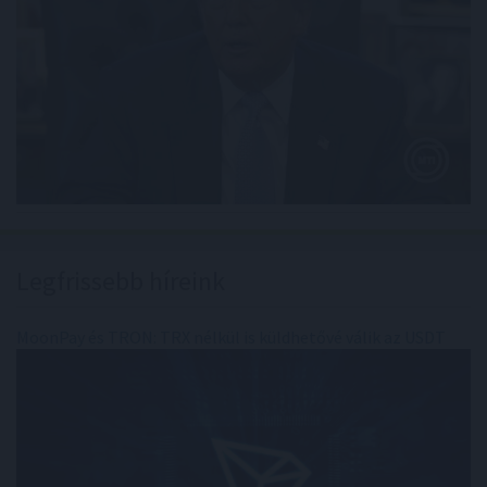
Legfrissebb híreink
MoonPay és TRON: TRX nélkül is küldhetővé válik az USDT