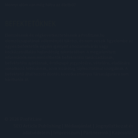
Mennyi időm van még hátra az életből?
BEFEKTETŐKNEK
Elemzéseink és végkövetkeztetéseink a ProfitLine.hu
elemzőcsapatának véleményét tükrözi, és nem veszik figyelembe az
egyes befektetők egyéni igényeit a hozamelvárás vagy
kockázatvállalási hajlandóság tekintetében. A megjelenített
információk nem minősíthetők befektetési tanácsadásnak,
befektetési ajánlásnak, értékpapír jegyzésére, vételére, eladására
vonatkozó felhívásnak, azok kizárólag tájékoztatásul szolgálnak. A
befektető által hozott döntés következményei Társaságunkra nem
háríthatók át.
© 2026 ProfitLine
SEO Article Publishing
|
Médiaajánlat
|
Jognyilatkozat és
adatvédelem
|
Impresszum
|
Partnereink
|
Kapcsolat