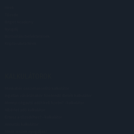
Hírek
Tőzsde
Bitget Academy
Nyugdíj
Biztosítási befektetések
Kriptovaluta hírek
KALKULÁTOROK
Munkabér összehasonlító kalkulátor
Ingatlan vásárlásakor fizetendő illeték kalkulátor
Mennyi cégautó adót kell fizetni? - kalkulátor
Albérlet adó kalkulátor
Értesz a tőzsdéhez? - kalkulátor
Annuitás kalkulátor
Mikor leszek nyugdíjas?