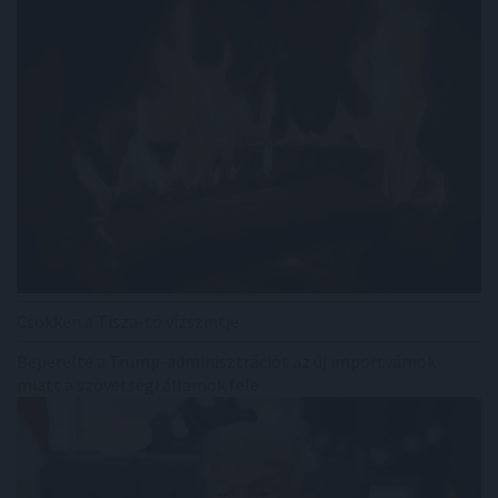
Csökken a Tisza-tó vízszintje
Beperelte a Trump-adminisztrációt az új importvámok
miatt a szövetségi államok fele