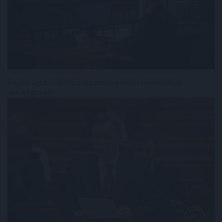
Gajdos László: átfogó országos ellenőrzés indult az
akkucégeknél