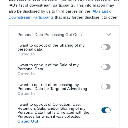
IAB’s list of downstream participants. This information may
also be disclosed by us to third parties on the
IAB’s List of
Downstream Participants
that may further disclose it to other
third parties.
Átalakítja ügynökségi modelljét a Szerencsejáték Zrt.
Please note that this website/app uses one or more Google
Personal Data Processing Opt Outs
services and may gather and store information including but
not limited to your visit or usage behaviour. You may click to
I want to opt-out of the Sharing of my
personal data.
grant or deny consent to Google and its third-party tags to
Opted In
use your data for below specified purposes in below Google
consent section.
I want to opt-out of the Sale of my
Personal Data.
Opted In
I want to opt-out of processing my
Personal Data for Targeted Advertising.
Opted In
I want to opt-out of Collection, Use,
Retention, Sale, and/or Sharing of my
Personal Data that Is Unrelated with the
Purposes for which it was collected.
Így kaphat egy magyar nyugdíjas olcsóbban gyógyszert - 7
Opted Out
lehetőség