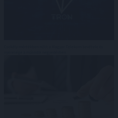
Csekély mértékben nőtt a Magyar Telekom bevétele és
nyeresége a második negyedévben