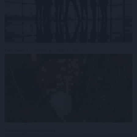
Felismered a mérges gombát? - teszt
Biztonságosan napozok?