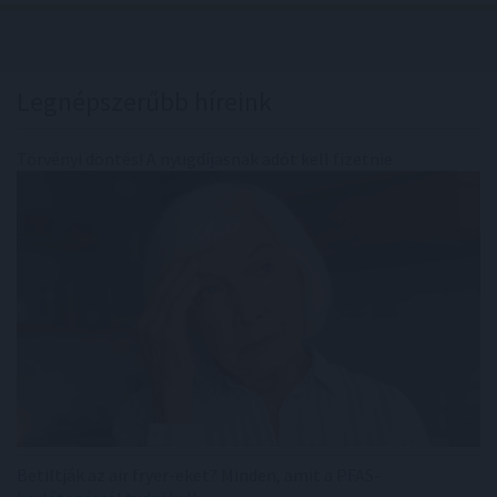
Legnépszerűbb híreink
Törvényi döntés! A nyugdíjasnak adót kell fizetnie
Betiltják az air fryer-eket? Minden, amit a PFAS-