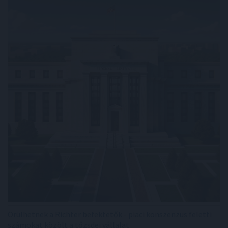
Örülhetnek a Richter befektetők - piaci konszenzus feletti
számokat közölt a tőzsdei vállalat