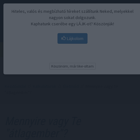
Hiteles, valós és megbízható híreket szállítunk Neked, melyekkel
nagyon sokat dolgozunk.
Kaphatunk cserébe egy LÁJK-ot? Köszönjük!
Lájkolom
Menü
Köszönöm, már like-oltam
Kezdőoldal
//
Kalkulátorok
//
Életmód
// Mennyire vagy Te
"átlagember"?
Mennyire vagy Te
"átlagember"?