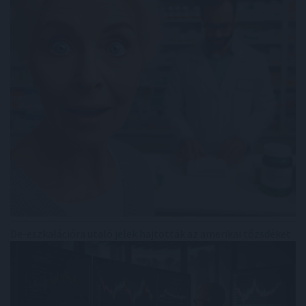
De-eszkalációra utaló jelek hajtották az amerikai tőzsdéket