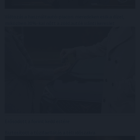
Változás a használtautó-piacon: meredeken esik a dízel,
miközben 30%-kal nőtt a zöld autók iránti kereslet
Erősödött a forint kedd estére
Biztosított a tűzifaellátás a téli időszakra