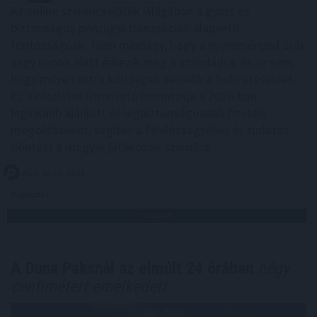
Az online szerencsejáték világában a gyors és
biztonságos pénzügyi tranzakciók alapvető
fontosságúak. Nem mindegy, hogy a nyereményed órák
vagy napok alatt érkezik meg a számládra, és az sem,
hogy milyen extra költségek terhelik a befizetéseidet.
Ez a részletes útmutató bemutatja a 2026-ban
leginkább ajánlott és legbiztonságosabb fizetési
megoldásokat, segítve a felelősségteljes és tudatos
döntést a magyar játékosok számára.
2026. 08. 06. 14:32
Megosztás:
TOVÁBB
A Duna Paksnál az elmúlt 24 órában
négy
centimétert emelkedett