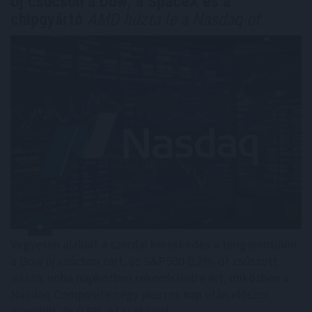
Új csúcson a Dow, a SpaceX és a
chipgyártó
AMD húzta le a Nasdaq-ot
Vegyesen alakult a szerdai kereskedés a tengerentúlon:
a Dow új csúcson zárt, az S&P500 0,2%-ot csúszott
vissza, noha napközben rekordszintre ért, miközben a
Nasdaq Composite négy pluszos nap után először
gyengült, és 0,8%-ot csökkent.