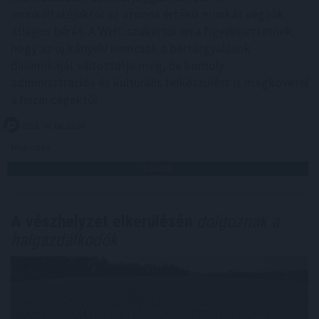
munkáltatójuktól az azonos értékű munkát végzők
átlagos bérét. A WHC szakértői arra figyelmeztetnek,
hogy az új irányelv nemcsak a bértárgyalások
dinamikáját változtatja meg, de komoly
adminisztrációs és kulturális felkészülést is megkövetel
a hazai cégektől.
2026. 08. 06. 22:00
Megosztás:
TOVÁBB
A vészhelyzet elkerülésén
dolgoznak a
halgazdálkodók