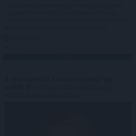
utazási iroda, a károsult magyar utasok az ügyben a
cég bolgár biztosítójához fordulhatnak - írta meg
szerdán a Turizmus.com utazási szakportál a Robinson
levele alapján, amelyben utasait tájékoztatta.
2026. 08. 06. 13:00
Megosztás:
TOVÁBB
A nyári melótól a karrierépítésig: így
alakult át
a magyar diákmunkapiac az
elmúlt másfél évtizedben