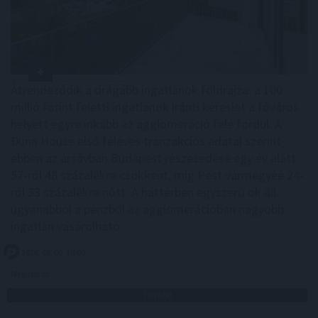
Átrendeződik a drágább ingatlanok földrajza: a 100
millió forint feletti ingatlanok iránti kereslet a főváros
helyett egyre inkább az agglomeráció felé fordul. A
Duna House első féléves tranzakciós adatai szerint
ebben az ársávban Budapest részesedése egy év alatt
57-ről 48 százalékra csökkent, míg Pest vármegyéé 24-
ről 33 százalékra nőtt. A háttérben egyszerű ok áll:
ugyanabból a pénzből az agglomerációban nagyobb
ingatlan vásárolható.
2026. 08. 06. 18:00
Megosztás:
TOVÁBB