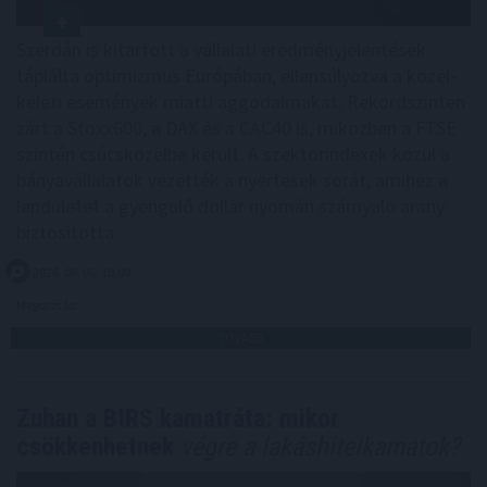
Szerdán is kitartott a vállalati eredményjelentések
táplálta optimizmus Európában, ellensúlyozva a közel-
keleti események miatti aggodalmakat. Rekordszinten
zárt a Stoxx600, a DAX és a CAC40 is, miközben a FTSE
szintén csúcsközelbe került. A szektorindexek közül a
bányavállalatok vezették a nyertesek sorát, amihez a
lendületet a gyengülő dollár nyomán szárnyaló arany
biztosította.
2026. 08. 06. 10:00
Megosztás:
TOVÁBB
Zuhan a BIRS kamatráta: mikor
csökkenhetnek
végre a lakáshitelkamatok?