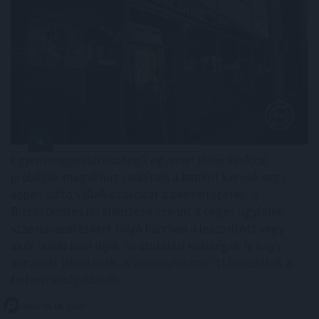
Egyre magasabb összegű egyszeri jóváírásokkal
próbálják magukhoz csábítani a bankot kereső vagy
éppen váltó vállalkozásokat a pénzintézetek. A
BiztosDöntés.hu elemzése szerint a céges ügyfelek
számlavezetéséért folyó harcban a leszorított vagy
akár nullás havi díjak és átutalási költségek is nagy
vonzerőt jelentenek. A versenybe már itt beszálltak a
fintech szolgáltatók.
2026. 08. 06. 15:00