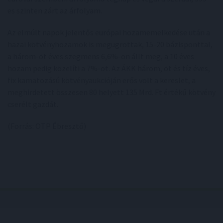
es szinten zárt az árfolyam.
Az elmúlt napok jelentős európai hozamemelkedése után a
hazai kötvényhozamok is megugrottak, 15-20 bázisponttal,
a három-öt éves szegmens 6,6%-on állt meg, a 10 éves
hozam pedig közelíti a 7%-ot. Az ÁKK három, öt és tíz éves,
fix kamatozású kötvényaukcióján erős volt a kereslet, a
meghirdetett összesen 80 helyett 135 Mrd. Ft értékű kötvény
cserélt gazdát.
(Forrás: OTP Ébresztő)