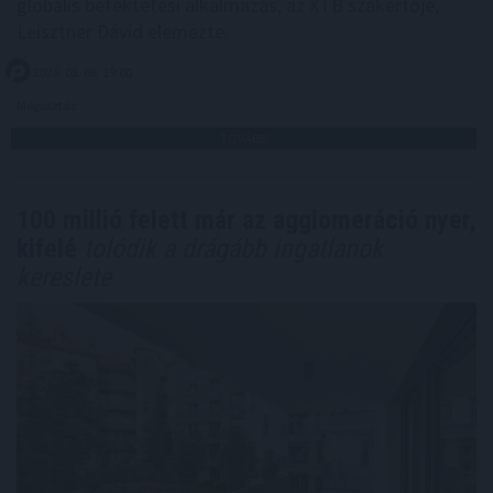
globális befektetési alkalmazás, az XTB szakértője,
Leisztner Dávid elemezte.
2026. 08. 06. 19:00
Megosztás:
TOVÁBB
100 millió felett már az agglomeráció nyer,
kifelé
tolódik a drágább ingatlanok
kereslete