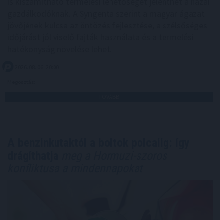
is kiszámítható termelési lehetőséget jelenthet a hazai
gazdálkodóknak. A Syngenta szerint a magyar ágazat
jövőjének kulcsa az öntözés fejlesztése, a szélsőséges
időjárást jól viselő fajták használata és a termelési
hatékonyság növelése lehet.
2026. 08. 06. 20:00
Megosztás:
TOVÁBB
A benzinkutaktól a boltok polcaiig: így
drágíthatja
meg a Hormuzi-szoros
konfliktusa a mindennapokat