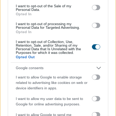
consent section.
I want to opt-out of the Sale of my
Personal Data.
Opted In
I want to opt-out of processing my
Personal Data for Targeted Advertising.
Opted In
I want to opt-out of Collection, Use,
A modern világban mindannyian érezzük a folyamatos
Retention, Sale, and/or Sharing of my
Personal Data that Is Unrelated with the
online jelenlét és a mindennapi stressz terhét. Az
Purposes for which it was collected.
állandó értesítések, e-mailek és közösségi média
Opted Out
platformok miatt egyre nehezebb valóban
kikapcsolódni és feltöltődni. Emiatt az utazási trendek
Google consents
két markáns irányba indultak el az utóbbi években a
I want to allow Google to enable storage
tudatos utazók körében. Sokan a teljes elcsendesedést
related to advertising like cookies on web or
keresik a képernyők nélküli elvonulásokon, míg mások a
device identifiers in apps.
pörgős, inger dús társasági programok során tudnak
I want to allow my user data to be sent to
legjobban regenerálódni.
Google for online advertising purposes.
2026. 08. 06. 16:45
I want to allow Google to send me