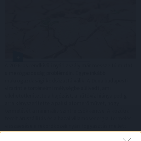
A 2026-os rendkívüli nyári aszály már messze túlmutat
a mezőgazdaság problémáin. Egyre inkább
makrogazdasági kockázattá válik. A Duna budapesti
vízszintje történelmi mélységbe süllyedt, ami
ellehetetlenítette a hajózást, a hűtővíz hiánya pedig
arra kényszerítette a paksi atomerőművet, hogy
termelését a minimális szintre csökkentse. A közútra
terelt áruszállítás és a hazai villamosenergia-termelés
visszaesése a rekordközeli nyári fogyasztás mellett
jelentősen növeli az energiaimportot. Ez újabb inflációs
nyomást okozhat, ami megnehezítheti a Magyar