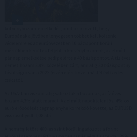
kötvényhozam-emelkedés, amit az okozott, hogy
Európának a jövőben lényegesen többet kell költenie
védelemre és az euróövezetben 10 bázispont körüli
mértékben kerültek feljebb a kötvényhozamok, az elmúlt
pár nap emelkedése pedig elérte a 40 bázispontot. A tíz éves
német hozam 2,9% közelében zárt, ami alig 20 bázispontnyi
távolságra van a 2023 őszén elért közel másfél évtizedes
csúcstól.
Az USA-ban viszont alig változtak a hozamok, a tíz éves
hozam 4,3% alatt maradt. Az elmúlt napok jelentős, 4%-os
euró erősödését tegnap enyhe korrekció követte, az EURUSD
visszasüllyedt 1,08 alá.
A nemrég letört 400-as szint körül ingadozott a forint
euróval szembeni árfolyama tegnap és végül a szerdai, 399-