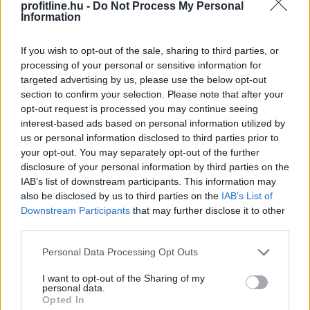
profitline.hu -
Do Not Process My Personal
Nemzeti Bank számára a kamatcsökkentési ciklus
Information
folytatását és a forintra is kedvezőtlen hatással lehet -
áll a nemzetközi fizetések és devizapiaci megoldások
If you wish to opt-out of the sale, sharing to third parties, or
szakértője, az AKCENTA CZ legfrissebb elemzésében.
processing of your personal or sensitive information for
targeted advertising by us, please use the below opt-out
2026. 08. 06. 17:00
section to confirm your selection. Please note that after your
opt-out request is processed you may continue seeing
Megosztás:
interest-based ads based on personal information utilized by
TOVÁBB
us or personal information disclosed to third parties prior to
your opt-out. You may separately opt-out of the further
disclosure of your personal information by third parties on the
Hogyan válasszunk a csendes elvonulás
és
IAB’s list of downstream participants. This information may
also be disclosed by us to third parties on the
IAB’s List of
a pörgős nyaralás között
Downstream Participants
that may further disclose it to other
third parties.
Please note that this website/app uses one or more Google
Personal Data Processing Opt Outs
services and may gather and store information including but
not limited to your visit or usage behaviour. You may click to
I want to opt-out of the Sharing of my
personal data.
grant or deny consent to Google and its third-party tags to
Opted In
use your data for below specified purposes in below Google