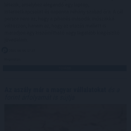
létezik, amelyhez elegendő egy laptop,
internetkapcsolat és naponta néhány szabad óra. A cél
persze nem az, hogy a pihenés második műszakká
változzon, hanem az, hogy az utazás mellett is
maradjon egy kiszámítható vagy legalább kiegészítő
jövedelem.
2026. 08. 06. 17:15
Megosztás:
TOVÁBB
Az aszály már a magyar vállalatokat
és a
forint árfolyamát is sújtja