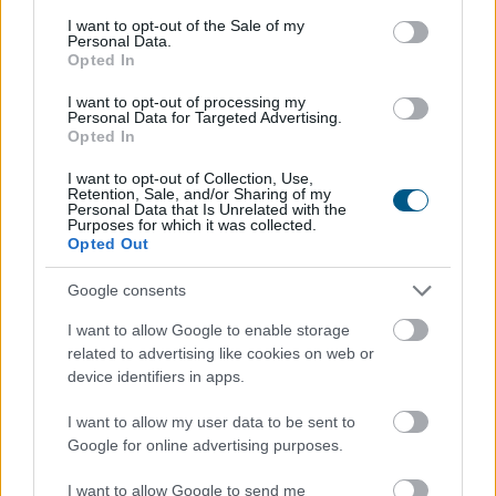
consent section.
I want to opt-out of the Sale of my
Personal Data.
Opted In
I want to opt-out of processing my
Personal Data for Targeted Advertising.
Opted In
I want to opt-out of Collection, Use,
Retention, Sale, and/or Sharing of my
Personal Data that Is Unrelated with the
Purposes for which it was collected.
Opted Out
Google consents
I want to allow Google to enable storage
related to advertising like cookies on web or
device identifiers in apps.
I want to allow my user data to be sent to
Google for online advertising purposes.
A demencia világszerte több mint 57 millió embert
érint, és ez a szám folyamatosan nő. Bár a betegség
I want to allow Google to send me