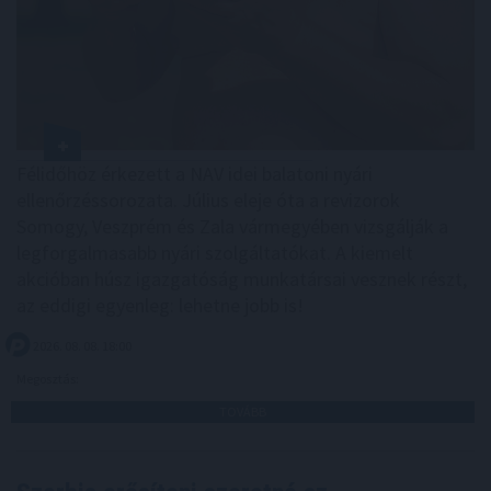
Félidőhöz érkezett a NAV idei balatoni nyári
ellenőrzéssorozata. Július eleje óta a revizorok
Somogy, Veszprém és Zala vármegyében vizsgálják a
legforgalmasabb nyári szolgáltatókat. A kiemelt
akcióban húsz igazgatóság munkatársai vesznek részt,
az eddigi egyenleg: lehetne jobb is!
2026. 08. 08. 18:00
Megosztás:
TOVÁBB