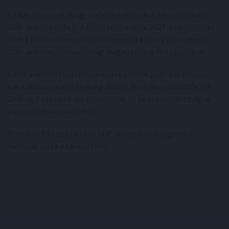
Ez azt jelentené, hogy jövőre 6 százalékra mérséklődne a
GDP-arányos deficit. A következő évben, 2027-ben azonban
csak 1 százalékponttal csökken majd a hiány, miközben a
GDP-arányos államadósság megközelíti a 70 százalékot.
Ezért a nemzetközi pénzintézet szerint 2027-től további
kiigazításokra lesz szükség ahhoz, hogy Románia deficitje
2030-ig 3 százalék alá csökkenjen, és az eladósodottság is
jelentősen mérséklődjön.
Románia 8,65 százalékos GDP-arányos költségvetési
hiánnyal zárta a tavalyi évet.