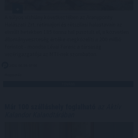
A súlyos vízhiány következtében az Aranyponty
Halászati Zrt. rétimajori és rétszilasi halastavain az
elmúlt hetekben 185 tonna hal pusztult el, a közvetlen
állományveszteség értéke megközelíti a 200 millió
forintot - mondta Lévai Ferenc a társaság
vezérigazgatója az MTI-nek szombaton.
2026. 08. 09. 07:00
Megosztás:
TOVÁBB
Már 100 szálláshely foglalható
az Aktív
Kalandor Kalandtárában