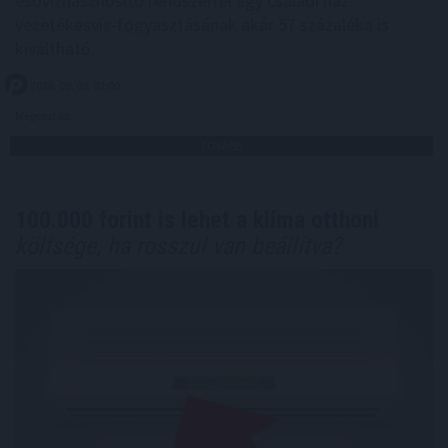
esővízhasznosító rendszerrel egy családi ház
vezetékesvíz-fogyasztásának akár 57 százaléka is
kiváltható.
2026. 08. 09. 03:00
Megosztás:
TOVÁBB
100.000 forint is lehet a klíma otthoni
költsége, ha rosszul van beállítva?