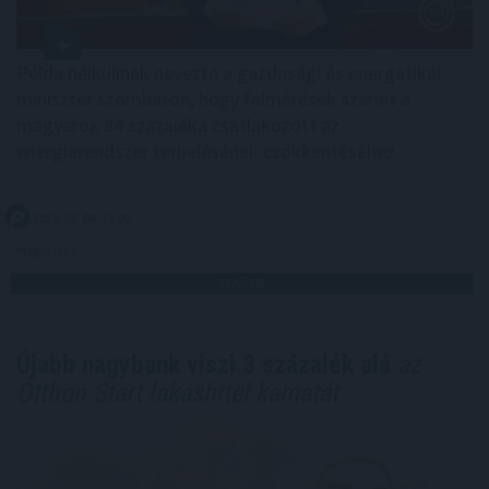
Példa nélkülinek nevezte a gazdasági és energetikai
miniszter szombaton, hogy felmérések szerint a
magyarok 84 százaléka csatlakozott az
energiarendszer terhelésének csökkentéséhez.
2026. 08. 08. 22:00
Megosztás:
TOVÁBB
Újabb nagybank viszi 3 százalék alá
az
Otthon Start lakáshitel kamatát