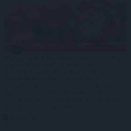
Még egy nagybank kamatkedvezményt ad azért, hogy
az igénylők nála vegyék fel a kedvezményes, maximum
3 százalékos kamatú Otthon Startot. 2026-ban az új
lakáshitelek 80 százaléka valamilyen állami
támogatásos kölcsön, túlnyomórészt Otthon Start.
Augusztus 10-től az UniCredit is belép az ezt a hitelt 3
százalék alatti kamattal kínáló bankok közé – derül ki a
BiztosDöntés.hu összegzéséből.
2026. 08. 08. 21:00
Megosztás: