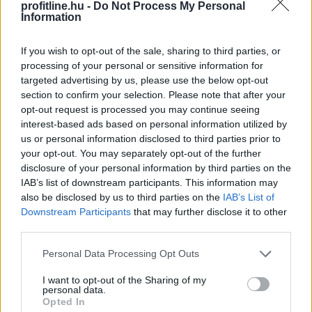
profitline.hu -
Do Not Process My Personal
Information
If you wish to opt-out of the sale, sharing to third parties, or
processing of your personal or sensitive information for
Egyetlen év különbség is komoly változást jelenthet
targeted advertising by us, please use the below opt-out
annak, aki már a nyugdíjba vonulását tervezi.
section to confirm your selection. Please note that after your
opt-out request is processed you may continue seeing
interest-based ads based on personal information utilized by
us or personal information disclosed to third parties prior to
your opt-out. You may separately opt-out of the further
disclosure of your personal information by third parties on the
2026. 08. 09. 01:00
IAB’s list of downstream participants. This information may
Megosztás:
also be disclosed by us to third parties on the
IAB’s List of
Downstream Participants
that may further disclose it to other
TOVÁBB
third parties.
Please note that this website/app uses one or more Google
Personal Data Processing Opt Outs
A szellemi hanyatlás kockázatának
45%-a
services and may gather and store information including but
befolyásolható a WHO szerint
not limited to your visit or usage behaviour. You may click to
I want to opt-out of the Sharing of my
personal data.
grant or deny consent to Google and its third-party tags to
Opted In
use your data for below specified purposes in below Google