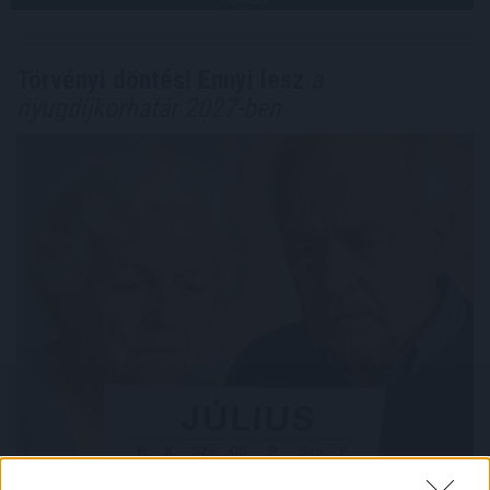
Törvényi döntés! Ennyi lesz
a
nyugdíjkorhatár 2027-ben