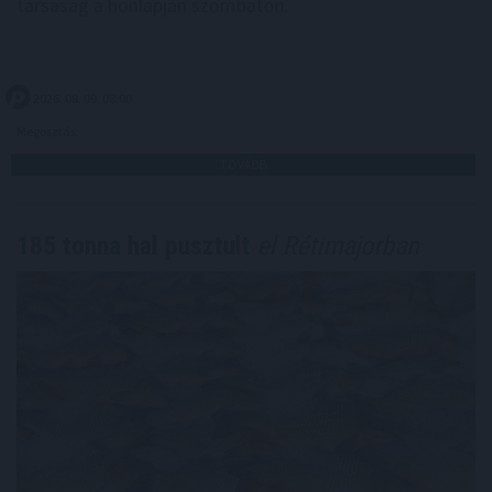
társaság a honlapján szombaton.
2026. 08. 09. 08:00
Megosztás:
TOVÁBB
185 tonna hal pusztult
el Rétimajorban