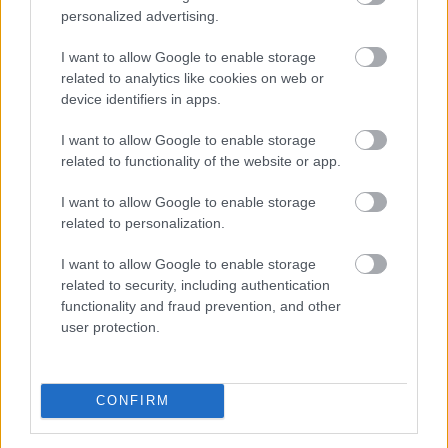
personalized advertising.
lefolyását megállító kezelés jelenleg nem áll
rendelkezésre, a szellemi hanyatlás kockázatának
I want to allow Google to enable storage
csökkentése a tudományos közösség szerint már most
related to analytics like cookies on web or
is lehetséges.
device identifiers in apps.
2026. 08. 09. 00:30
I want to allow Google to enable storage
related to functionality of the website or app.
Megosztás:
TOVÁBB
I want to allow Google to enable storage
related to personalization.
Másodfokúra csökkent
a riasztás
I want to allow Google to enable storage
related to security, including authentication
functionality and fraud prevention, and other
user protection.
CONFIRM