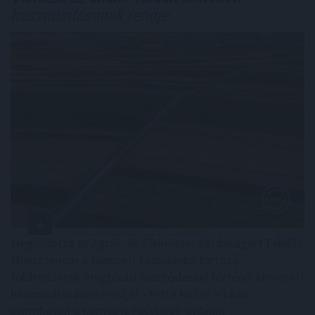
hasznosításának rendje
Megújította az Agrár- és Élelmiszergazdaságért Felelős
Minisztérium a Nemzeti Földalapba tartozó
földterületek megbízási szerződéssel történő átmeneti
hasznosításának rendjét - tette közzé a tárca
szombaton a kormány Facebook-oldalán.