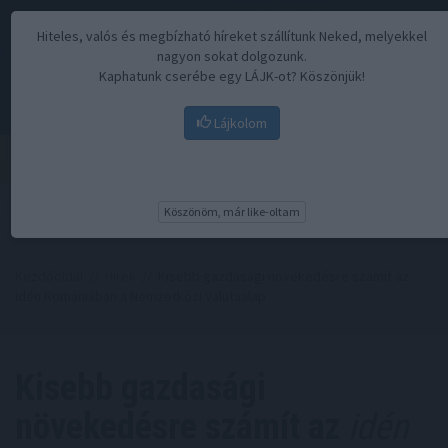
Hiteles, valós és megbízható híreket szállítunk Neked, melyekkel
nagyon sokat dolgozunk.
Kaphatunk cserébe egy LÁJK-ot? Köszönjük!
Lájkolom
Menü
Köszönöm, már like-oltam
Kezdőoldal
//
Hírek
// Kisebb gazdasági növekedésre számít az
idén Romániában a Nemzetközi Valutaalap
Kisebb gazdasági
növekedésre számít az
idén