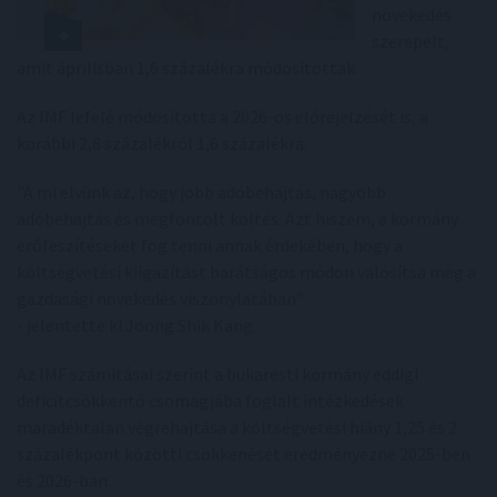
növekedés
szerepelt,
amit áprilisban 1,6 százalékra módosítottak.
Az IMF lefelé módosította a 2026-os előrejelzését is, a
korábbi 2,8 százalékról 1,6 százalékra.
"A mi elvünk az, hogy jobb adóbehajtás, nagyobb
adóbehajtás és megfontolt költés. Azt hiszem, a kormány
erőfeszítéseket fog tenni annak érdekében, hogy a
költségvetési kiigazítást barátságos módon valósítsa meg a
gazdasági növekedés viszonylatában"
- jelentette ki Joong Shik Kang.
Az IMF számításai szerint a bukaresti kormány eddigi
deficitcsökkentő csomagjába foglalt intézkedések
maradéktalan végrehajtása a költségvetési hiány 1,25 és 2
százalékpont közötti csökkenését eredményezné 2025-ben
és 2026-ban.