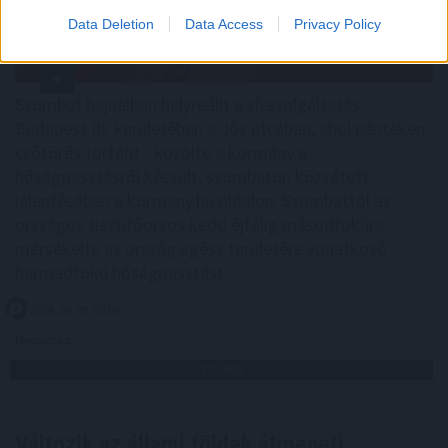
Data Deletion
Data Access
Privacy Policy
Szombat hajnalban helyreállt a vízszolgáltatás
Budapest III. kerületében a Jós utcában, ahol pénteken
csőtörés történt - közölte a kormány a
hőségriasztásról készült, szombaton közzétett
jelentésében a kormany.hu oldalon. Szombattól az
országos tisztifőorvos kedd éjfélig másodfokúra
mérsékelte az ország egész területére vonatkozó
harmadfokú hőségriasztást.
2026. 08. 09. 00:05
Megosztás:
TOVÁBB
Változik az állami földek átmeneti