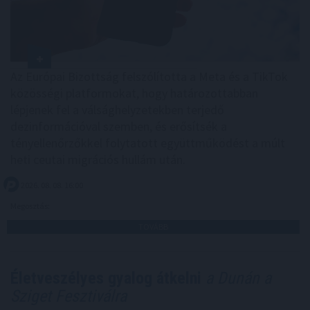
Az Európai Bizottság felszólította a Meta és a TikTok
közösségi platformokat, hogy határozottabban
lépjenek fel a válsághelyzetekben terjedő
dezinformációval szemben, és erősítsék a
tényellenőrzőkkel folytatott együttműködést a múlt
heti ceutai migrációs hullám után.
2026. 08. 08. 16:00
Megosztás:
TOVÁBB
Életveszélyes gyalog átkelni
a Dunán a
Sziget Fesztiválra