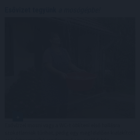
Esővizet tegyünk
a mosógépbe!
Esővízzel mosni vagy a WC-t öblíteni első hallásra
szokatlannak tűnhet, pedig egy megfelelően kialakított