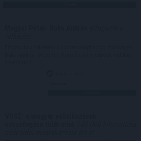
TOVÁBB
Magyar Péter: Baka András
elfogadta a
felkérést
Elfogadta a felkérést a köztársasági elnöki tisztségre
Baka András - közölte a kormányfő Facebook-oldalán
szombaton.
2026. 08. 08. 20:00
Megosztás:
TOVÁBB
VOSZ: a magyar vállalkozások
összefogása több mint
145 000 kilowattóra
csúcsidei megtakarítást ért el