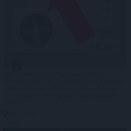
Egy korszerű háztartási légkondicionáló nem
feltétlenül számít nagy energiafalónak, ám a helytelen
használat könnyen több tízezer, szélsőséges esetben
akár 100 000 forintot meghaladó felesleges kiadást
okozhat.
2026. 08. 09. 02:00
Megosztás:
TOVÁBB