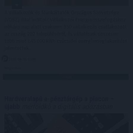
A Vállalkozók és Munkáltatók Országos Szövetsége
(VOSZ) által indított Vállalkozói Energiaösszefogáshoz
néhány nap alatt csaknem 350 vállalkozás csatlakozott
az ország 202 településéről, és vállalásaik összesen
több mint 145 000 kWh csúcsidei energiamegtakarítást
jelentettek.
2026. 08. 09. 05:00
Megosztás:
TOVÁBB
Hardveralapú e-pénztárgép a piacon –
újabb
mérföldkő a digitális adózásban