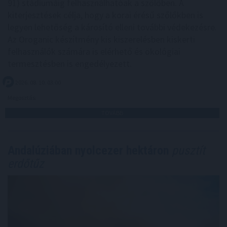
91) stádiumáig felhasználhatóak a szőlőben. A
kiterjesztések célja, hogy a korai érésű szőlőkben is
legyen lehetőség a károsító elleni további védekezésre.
Az Oroganic készítmény kis kiszerelésben kiskerti
felhasználók számára is elérhető és ökológiai
termesztésben is engedélyezett.
2026. 08. 10. 03:00
Megosztás:
TOVÁBB
Andalúziában nyolcezer hektáron
pusztít
erdőtűz