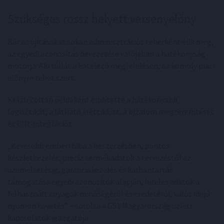
Szükséges rossz helyett versenyelőny
Bár az újításokat sokan adminisztrációs teherként élik meg,
az egyedi azonosítás bevezetése valójában a hatékonyság
motorja. Aki túllát a kötelező megfelelésen, az komoly piaci
előnyre tehet szert.
Krázli Zoltán példaként említette a hatékonyabb
logisztikát, a látható életciklust, a bizalom megteremtését
és BIM-integrációt:
„Kevesebb emberi hiba a beszerzésben, pontos
készletkezelés, precíz termékadatok a tervezéstől az
üzemeltetésig, garanciakezelés és karbantartás
támogatása egyedi azonosítók alapján, hiteles adatok a
felhasznált anyagok minőségéről és eredetéről, valós idejű
nyomon követés” – sorolta a GS1 Magyarország üzleti
kapcsolatok igazgatója.