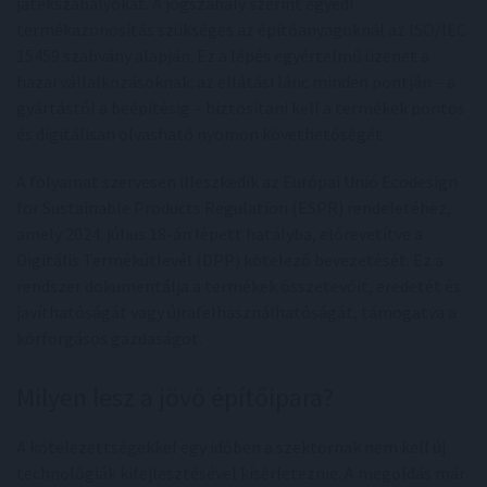
játékszabályokat. A jogszabály szerint egyedi
termékazonosítás szükséges az építőanyagoknál az ISO/IEC
15459 szabvány alapján. Ez a lépés egyértelmű üzenet a
hazai vállalkozásoknak: az ellátási lánc minden pontján – a
gyártástól a beépítésig – biztosítani kell a termékek pontos
és digitálisan olvasható nyomon követhetőségét.
A folyamat szervesen illeszkedik az Európai Unió Ecodesign
for Sustainable Products Regulation (ESPR) rendeletéhez,
amely 2024. július 18-án lépett hatályba, előrevetítve a
Digitális Termékútlevél (DPP) kötelező bevezetését. Ez a
rendszer dokumentálja a termékek összetevőit, eredetét és
javíthatóságát vagy újrafelhasználhatóságát, támogatva a
körforgásos gazdaságot.
Milyen lesz a jövő építőipara?
A kötelezettségekkel egy időben a szektornak nem kell új
technológiák kifejlesztésével kísérleteznie. A megoldás már