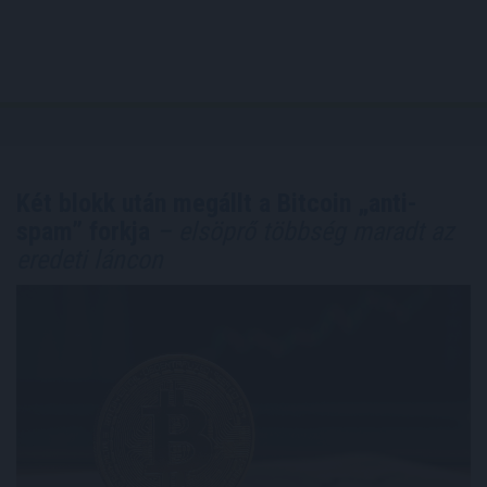
Két blokk után megállt a Bitcoin „anti-
spam” forkja
– elsöprő többség maradt az
eredeti láncon