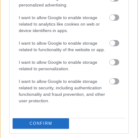
personalized advertising.
I want to allow Google to enable storage
related to analytics like cookies on web or
device identifiers in apps.
I want to allow Google to enable storage
related to functionality of the website or app.
I want to allow Google to enable storage
related to personalization.
I want to allow Google to enable storage
related to security, including authentication
functionality and fraud prevention, and other
A szívügyének nevezte a fizikai és a digitális
user protection.
akadálymentesítést a szociális és családügyi miniszter
vasárnap a Facebook-oldalán, miután Békés vármegyei
látássérült sorstársainak mutatta meg a
CONFIRM
minisztériumot Éliás Eszter esélyegyenlőségi és
akadálymentesítési államtitkárral és Galambos