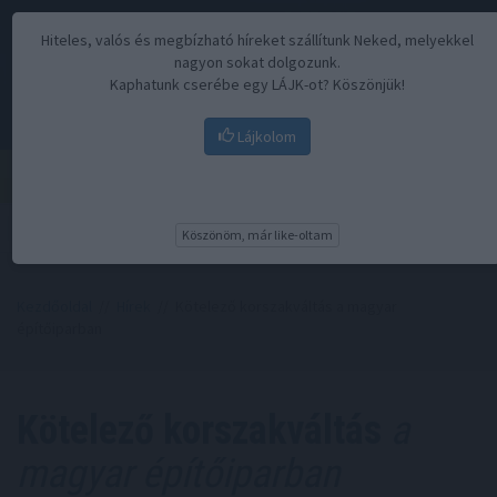
Hiteles, valós és megbízható híreket szállítunk Neked, melyekkel
nagyon sokat dolgozunk.
Kaphatunk cserébe egy LÁJK-ot? Köszönjük!
Lájkolom
Menü
Köszönöm, már like-oltam
Kezdőoldal
//
Hírek
// Kötelező korszakváltás a magyar
építőiparban
Kötelező korszakváltás
a
magyar építőiparban