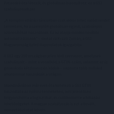
évtizedek óta létezik, és globálisan bizonyított: ez a GS1
szabványrendszer.
„A komplex ellátási láncokban csak akkor lehet valódi rendet
teremteni, ha a szereplők globálisan egyedi, szabványos
azonosítókat használnak. Ez az alapja minden további
automatizálásnak” – mutat rá Krázli Zoltán, a GS1
Magyarország üzleti kapcsolatok igazgatója.
A GS1 egy 150 országban jelen lévő szervezet, amelynek
szabványait – mint a vonalkód, a GTIN-szám, valamint az új
generációs kétdimenziós kódok–- naponta több milliárd
alkalommal használják a világon.
Skandináviában már évek óta kötelező a GS1 GTIN
használata az építési termékeken, ami jelentősen
felgyorsította a logisztikát, és csökkentette a hibázási
lehetőségeket. A magyar szabályozás is ezt a bevált,
nemzetközi utat követi.