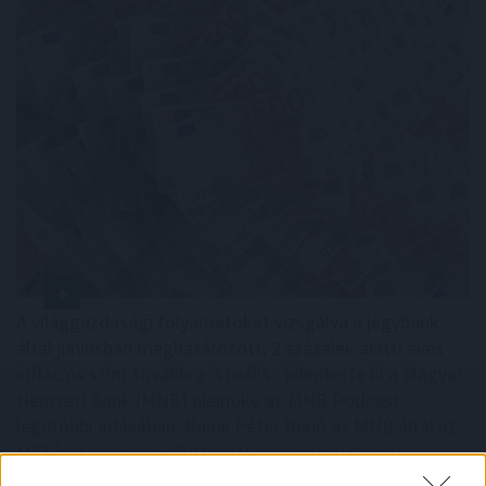
A világgazdasági folyamatokat vizsgálva a jegybank
által júniusban meghatározott, 2 százalék alatti éves
inflációs szint továbbra is reális - jelentette ki a Magyar
Nemzeti Bank (MNB) alelnöke az MNB Podcast
legutóbbi adásában. Banai Péter Benő az MNB által az
MTI-hez vasárnap eljuttatott közlemény szerint
kiemelte: a jegybank elsődleges célja az árstabilitás