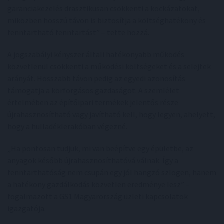
garanciakezelés drasztikusan csökkenti a kockázatokat,
miközben hosszú távon is biztosítja a költséghatékony és
fenntartható fenntartást” – tette hozzá.
A jogszabályi kényszer általi hatékonyabb működés
közvetlenül csökkenti a működési költségeket és a selejtek
arányát. Hosszabb távon pedig az egyedi azonosítás
támogatja a körforgásos gazdaságot. A szemlélet
értelmében az építőipari termékek jelentős része
újrahasznosítható vagy javítható kell, hogy legyen, ahelyett,
hogy a hulladéklerakóban végezné.
„Ha pontosan tudjuk, mi van beépítve egy épületbe, az
anyagok később újrahasznosíthatóvá válnak. Így a
fenntarthatóság nem csupán egy jól hangzó szlogen, hanem
a hatékony gazdálkodás közvetlen eredménye lesz” –
fogalmazott a GS1 Magyarország üzleti kapcsolatok
igazgatója.