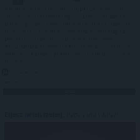
A Mastercard és a Borderless új pilotprogramja azt
vizsgálja, hogyan lehetne egyszerűbbé, gyorsabbá és
biztonságosabbá tenni a határokon átnyúló stabilcoin-
fizetéseket. A kísérlet középpontjában nem maga a
pénzmozgás, hanem az a bizalmi és megfelelési
infrastruktúra áll, amely nélkül a blokkláncos fizetések
nehezen válhatnak a globális pénzügyi rendszer szerves
részévé.
2026. 08. 09. 18:00
Megosztás:
TOVÁBB
Egész héten meleg,
napos idő várható