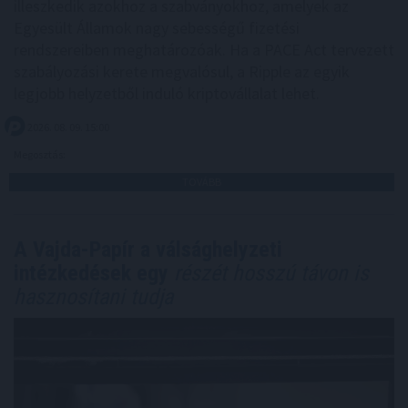
illeszkedik azokhoz a szabványokhoz, amelyek az
Egyesült Államok nagy sebességű fizetési
rendszereiben meghatározóak. Ha a PACE Act tervezett
szabályozási kerete megvalósul, a Ripple az egyik
legjobb helyzetből induló kriptovállalat lehet.
2026. 08. 09. 15:00
Megosztás:
TOVÁBB
A Vajda-Papír a válsághelyzeti
intézkedések egy
részét hosszú távon is
hasznosítani tudja