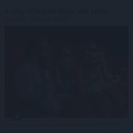
A világ 10 legjobb filmje, ami valaha
készült - hányat láttál?
Lehetséges egyetlen, megkérdőjelezhetetlen listába
rendezni a filmtörténet legnagyszerűbb alkotásait?