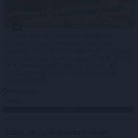
A Bitcoin közösségében hónapok óta zajló vita
hétvégén tényleges láncszakadáshoz (forkhoz)
vezetett a vitatott BIP-110 javaslat miatt. A kisebbségi
lánc azonban szinte azonnal megbénult: körülbelül nyolc
óra alatt mindössze két blokkot bányásztak rajta,
miközben az eredeti Bitcoin-hálózat zavartalanul
működött tovább.
2026. 08. 10. 04:00
Megosztás:
TOVÁBB
Szüret után is alkalmazható három