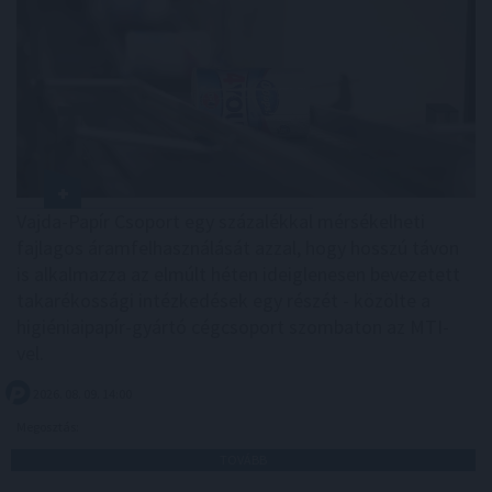
Vajda-Papír Csoport egy százalékkal mérsékelheti
fajlagos áramfelhasználását azzal, hogy hosszú távon
is alkalmazza az elmúlt héten ideiglenesen bevezetett
takarékossági intézkedések egy részét - közölte a
higiéniaipapír-gyártó cégcsoport szombaton az MTI-
vel.
2026. 08. 09. 14:00
Megosztás:
TOVÁBB