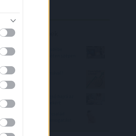
Richter elemzés
Befektetési tippek
Jól jártak a magyar tőzsdébe
fektetők, már az első héten szépen
kaszáltak
Mi lesz a forint árfolyamával?
Bank360: kezdődik a végső hajrá az
álomkamatú zöld hitelekért
Már több mint 200 ezer család
igényelte a babaváró támogatást