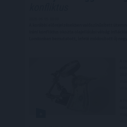
konfliktus
2026. 06. 05. 00:30
A korábbi előrejelzésekben valószínűsített ütemné
iráni konfliktus okozta olajellátási válság infláció
Londonban bemutatott, lefelé módosított új neg
A n
elő
202
már
vil
A F
vár
mag
vis