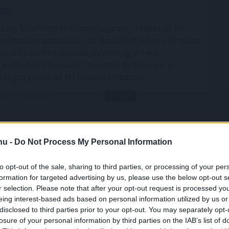
ban
zhiány következtében az Aranyponty Halászati Zrt.
s rétszilasi halastavain az elmúlt hetekben 185 tonna
t el, a közvetlen állományveszteség értéke
 a 200 millió forintot - mondta Lévai Ferenc a
zérigazgatója az MTI-nek szombaton.
7:00
Megosztás:
TOVÁBB
tív Kalandor Kalandtárában
.hu -
Do Not Process My Personal Information
andor foglalási felülete, a Kalandtár már 100
et kínál az erdei kulcsosházaktól a nagyobb
to opt-out of the sale, sharing to third parties, or processing of your per
t fogadó szállásokig az ország minden részén -
formation for targeted advertising by us, please use the below opt-out s
r selection. Please note that after your opt-out request is processed y
Aktív Magyarország Fejlesztési Központ az MTI-vel.
eing interest-based ads based on personal information utilized by us or
disclosed to third parties prior to your opt-out. You may separately opt-
losure of your personal information by third parties on the IAB’s list of
6:00
Megosztás:
TOVÁBB