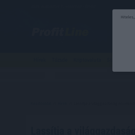
2026. augusztus 9., vasárnap - Emőd
Hiteles
Hírek
Tőzsde
Kriptovaluta
Stabilcoin
Kezdőoldal
//
Hírek
// Lassítja a világgazdaság növekedés
Lassítja a világgazdasá