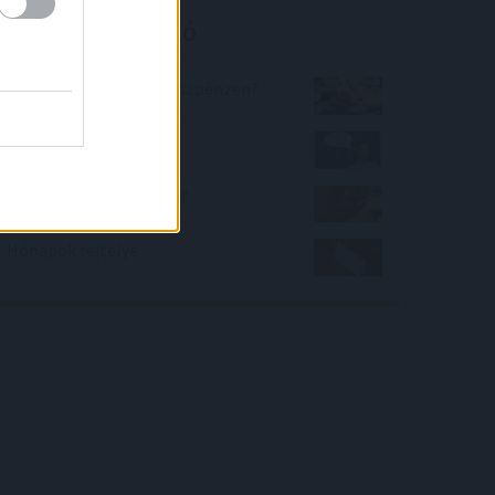
Kalkulátor ajánló
Mennyit veszítünk a készpénzen?
Kördiagram feladvány
Mennyire jó a szimatod?
Hónapok rejtélye