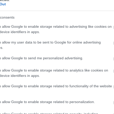
Out
most, két évvel az online pénztárgépek végleges
lőtt.
consents
4:00
Megosztás:
TOVÁBB
o allow Google to enable storage related to advertising like cookies on
evice identifiers in apps.
o allow my user data to be sent to Google for online advertising
s.
osni vagy a WC-t öblíteni első hallásra szokatlannak
ig egy megfelelően kialakított esővízhasznosító
to allow Google to send me personalized advertising.
 egy családi ház vezetékesvíz-fogyasztásának akár
 is kiváltható.
o allow Google to enable storage related to analytics like cookies on
evice identifiers in apps.
3:00
Megosztás:
TOVÁBB
o allow Google to enable storage related to functionality of the website
o allow Google to enable storage related to personalization.
ni
költsége, ha rosszul van beállítva?
o allow Google to enable storage related to security, including