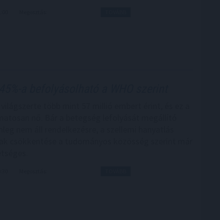
1:00
Megosztás:
TOVÁBB
45%-a befolyásolható a WHO szerint
ilágszerte több mint 57 millió embert érint, és ez a
atosan nő. Bár a betegség lefolyását megállító
nleg nem áll rendelkezésre, a szellemi hanyatlás
ak csökkentése a tudományos közösség szerint már
etséges.
0:30
Megosztás:
TOVÁBB