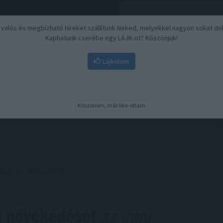
, valós és megbízható híreket szállítunk Neked, melyekkel nagyon sokat do
Kaphatunk cserébe egy LÁJK-ot? Köszönjük!
Lájkolom
Nyugdíj
Biztosítási befektetések
BU
Köszönöm, már like-oltam
ét az iráni konfliktus
g növekedését
az iráni