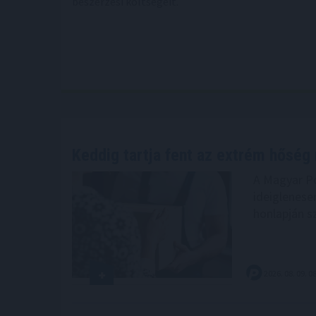
beszerzési költségeit.
Keddig tartja fent az extrém hőség 
A Magyar Po
ideiglenesen
honlapján 
2026. 08. 09. 0