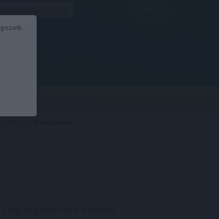
Belépés
lgozunk.
BOR
BIRS
Kalkulátorok
Legnépszerűbb híreink