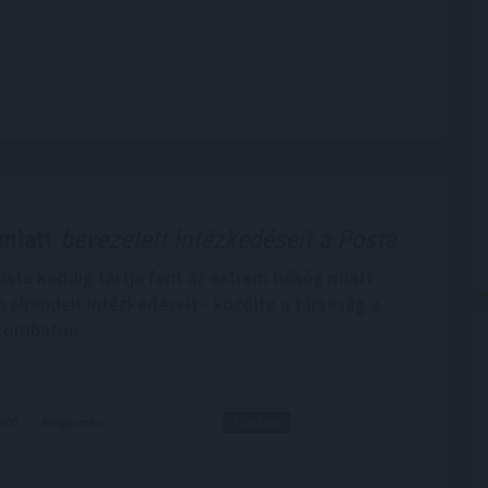
miatt
bevezetett intézkedéseit a Posta
sta keddig tartja fent az extrém hőség miatt
 elrendelt intézkedéseit - közölte a társaság a
szombaton.
8:00
Megosztás:
TOVÁBB