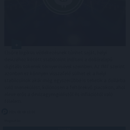
Elsőre logikus védekezésnek tűnhet saját, helyi
devizához kötött stabilcoint indítani a dolláralapú
digitális tokenek térnyerésével szemben. Az IMF szerint
azonban ez könnyen visszafelé sülhet el: a helyi
stabilcoinok akár még egyszerűbbé is tehetik a dollárba
való menekülést, különösen a feltörekvő piacokon, ahol
eleve erős a devizagyengüléstől és inflációtól való
félelem.
2026. 08. 08. 11:00
Megosztás:
TOVÁBB