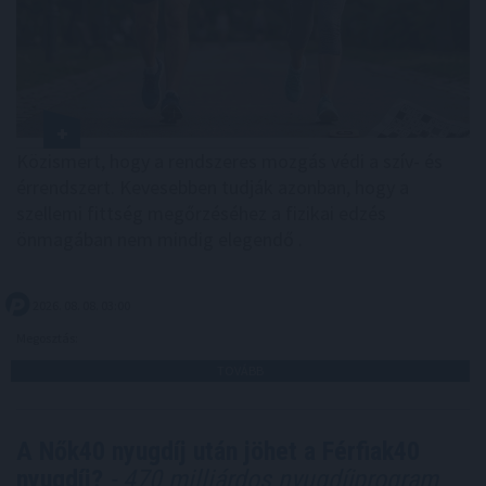
Közismert, hogy a rendszeres mozgás védi a szív- és
érrendszert. Kevesebben tudják azonban, hogy a
szellemi fittség megőrzéséhez a fizikai edzés
önmagában nem mindig elegendő .
2026. 08. 08. 03:00
Megosztás:
TOVÁBB
A Nők40 nyugdíj után jöhet a Férfiak40
nyugdíj?
- 470 milliárdos nyugdíjprogram