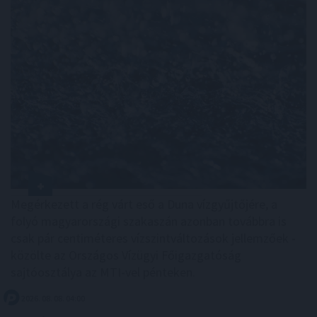
Megérkezett a rég várt eső a Duna vízgyűjtőjére, a
folyó magyarországi szakaszán azonban továbbra is
csak pár centiméteres vízszintváltozások jellemzőek -
közölte az Országos Vízügyi Főigazgatóság
sajtóosztálya az MTI-vel pénteken.
2026. 08. 08. 04:00