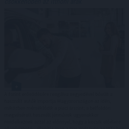
csökkenőben az itthoni árak
A forint erősödésére reagálva negyedével bővült a
használt autók importja Magyarországon az idén,
miközben mérséklődik a piaci árszint; a belföldön
megvásárolt használt járművek ugyanakkor
rendelkeznek azzal az előnnyel, hogy a kocsik előélete
ellenőrizhető - állapítja meg a Das WeltAuto az MTI-hez