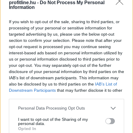
profitline.hu -
Do Not Process My Personal
Information
If you wish to opt-out of the sale, sharing to third parties, or
processing of your personal or sensitive information for
Látványosan felpörgött a kriptokártyák használata: a
targeted advertising by us, please use the below opt-out
havi fizetési volumen már meghaladja a 759 millió
section to confirm your selection. Please note that after your
opt-out request is processed you may continue seeing
dollárt, miközben a RedotPay vezeti a piacot, és egyre
interest-based ads based on personal information utilized by
több új szereplő szerez részesedést. A trend azt
us or personal information disclosed to third parties prior to
mutatja, hogy a stabilcoinok egyre inkább kilépnek a
your opt-out. You may separately opt-out of the further
kriptotőzsdék világából, és valódi, mindennapi
disclosure of your personal information by third parties on the
fizetőeszközzé válhatnak.
IAB’s list of downstream participants. This information may
also be disclosed by us to third parties on the
IAB’s List of
2026. 08. 08. 09:00
Downstream Participants
that may further disclose it to other
third parties.
Megosztás:
TOVÁBB
Please note that this website/app uses one or more Google
Personal Data Processing Opt Outs
services and may gather and store information including but
not limited to your visit or usage behaviour. You may click to
I want to opt-out of the Sharing of my
personal data.
grant or deny consent to Google and its third-party tags to
Tarr Zoltán: folyik a vizsgálat és
átvilágítás
Opted In
use your data for below specified purposes in below Google