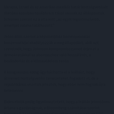
Ukrajna, Izrael és az amerikai-mexikói határ költségvetését
illetően azonban továbbra is távol vannak az álláspontok.
Schumer szerint ez a vita volt „az egyik legintenzívebb,
amellyel valaha találkozott”.
Jelen állás szerint a képviselőház keményvonalas
konzervatívjai akadályozzák a megállapodást, akik azt
szeretnék, hogy Johnson kompromisszumot érjen el a
demokratákkal az abortuszhoz való hozzáférés, a
bevándorlás és a klímavédelem terén.
A kongresszus eddig úgy hárította el a leállást, hogy
átmeneti költségvetési tervezeteket fogadott el, de a
republikánus vezetők jelezték, hogy ebbe nem fognak újra
belemenni.
Biden elnök pedig figyelmeztetett, hogy a leállás jelentősen
ártana a gazdaságnak, a Bloomberg számításai szerint
hetente 0,2 százalékponttal ronthatja a negyedéves GDP-