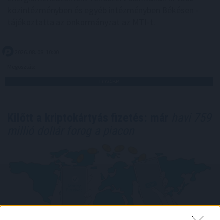
közintézményben és egyéb intézményben Békésen -
tájékoztatta az önkormányzat az MTI-t.
2026. 08. 08. 10:00
Megosztás:
TOVÁBB
Kilőtt a kriptokártyás fizetés: már
havi 759
millió dollár forog a piacon