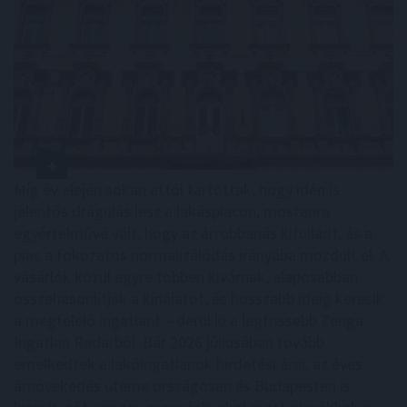
Míg év elején sokan attól tartottak, hogy idén is
jelentős drágulás lesz a lakáspiacon, mostanra
egyértelművé vált, hogy az árrobbanás kifulladt, és a
piac a fokozatos normalizálódás irányába mozdult el. A
vásárlók közül egyre többen kivárnak, alaposabban
összehasonlítják a kínálatot, és hosszabb ideig keresik
a megfelelő ingatlant – derül ki a legfrissebb Zenga
Ingatlan Radarból. Bár 2026 júliusában tovább
emelkedtek a lakóingatlanok hirdetési árai, az éves
árnövekedés üteme országosan és Budapesten is