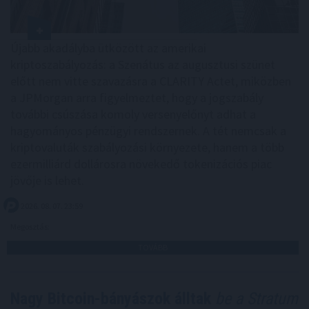
Újabb akadályba ütközött az amerikai
kriptoszabályozás: a Szenátus az augusztusi szünet
előtt nem vitte szavazásra a CLARITY Actet, miközben
a JPMorgan arra figyelmeztet, hogy a jogszabály
további csúszása komoly versenyelőnyt adhat a
hagyományos pénzügyi rendszernek. A tét nemcsak a
kriptovaluták szabályozási környezete, hanem a több
ezermilliárd dollárosra növekedő tokenizációs piac
jövője is lehet.
2026. 08. 07. 23:59
Megosztás:
TOVÁBB
Nagy Bitcoin-bányászok álltak
be a Stratum