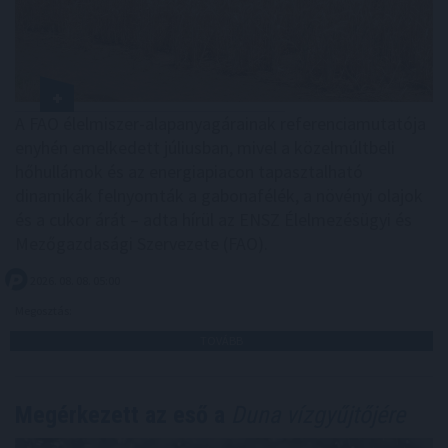
A FAO élelmiszer-alapanyagárainak referenciamutatója
enyhén emelkedett júliusban, mivel a közelmúltbeli
hőhullámok és az energiapiacon tapasztalható
dinamikák felnyomták a gabonafélék, a növényi olajok
és a cukor árát – adta hírül az ENSZ Élelmezésügyi és
Mezőgazdasági Szervezete (FAO).
2026. 08. 08. 05:00
Megosztás:
TOVÁBB
Megérkezett az eső a
Duna vízgyűjtőjére