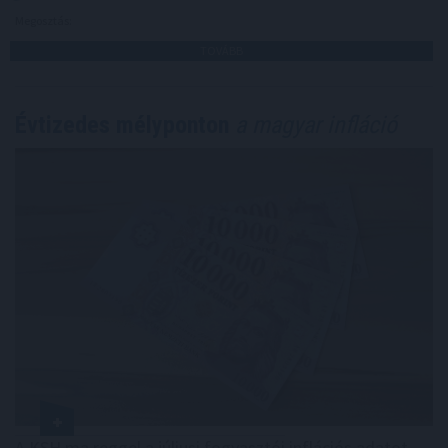
Megosztás:
TOVÁBB
Évtizedes mélyponton
a magyar infláció
A KSH ma reggel a júliusi fogyasztói inflációs adatot