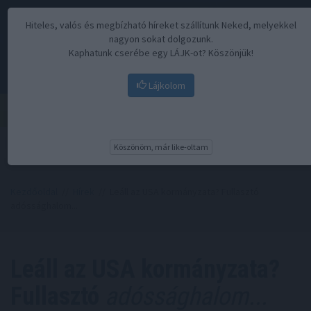
Hiteles, valós és megbízható híreket szállítunk Neked, melyekkel
nagyon sokat dolgozunk.
Kaphatunk cserébe egy LÁJK-ot? Köszönjük!
Lájkolom
Menü
Köszönöm, már like-oltam
Kezdőoldal
//
Hírek
// Leáll az USA kormányzata? Fullasztó
adóssághalom...
Leáll az USA kormányzata?
Fullasztó
adóssághalom...