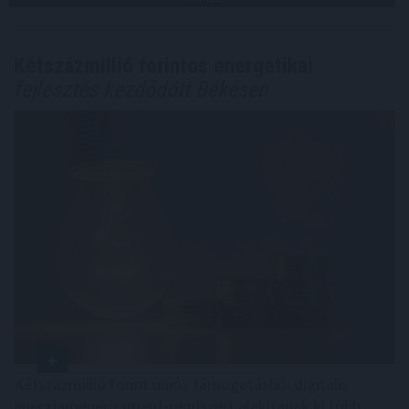
Kétszázmillió forintos energetikai
fejlesztés kezdődött Békésen
Kétszázmillió forint uniós támogatásból digitális
energiamenedzsment-rendszert alakítanak ki több