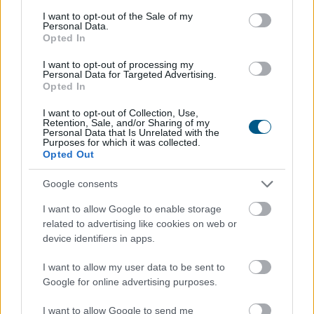
a közmédiánál
consent section.
I want to opt-out of the Sale of my
Personal Data.
Opted In
I want to opt-out of processing my
Personal Data for Targeted Advertising.
Opted In
I want to opt-out of Collection, Use,
Retention, Sale, and/or Sharing of my
Personal Data that Is Unrelated with the
Purposes for which it was collected.
Opted Out
Google consents
I want to allow Google to enable storage
related to advertising like cookies on web or
Folyik a vizsgálat és átvilágítás a közmédiánál - közölte
device identifiers in apps.
a társadalmi kapcsolatokért és kultúráért felelős
miniszter a Facebook-oldalán pénteken közzétett
I want to allow my user data to be sent to
videójában.
Google for online advertising purposes.
I want to allow Google to send me