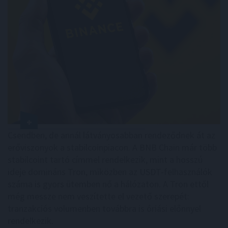
Csendben, de annál látványosabban rendeződnek át az
erőviszonyok a stabilcoinpiacon. A BNB Chain már több
stabilcoint tartó címmel rendelkezik, mint a hosszú
ideje domináns Tron, miközben az USDT-felhasználók
száma is gyors ütemben nő a hálózaton. A Tron ettől
még messze nem veszítette el vezető szerepét:
tranzakciós volumenben továbbra is óriási előnnyel
rendelkezik.