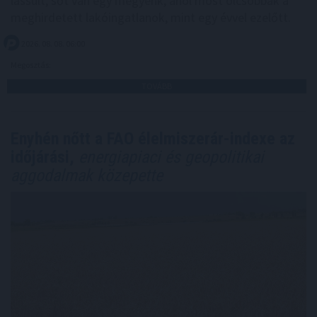
lassult, sőt van egy megyénk, ahol most olcsóbbak a
meghirdetett lakóingatlanok, mint egy évvel ezelőtt.
2026. 08. 08. 06:00
Megosztás:
TOVÁBB
Enyhén nőtt a FAO élelmiszerár-indexe az
időjárási,
energiapiaci és geopolitikai
aggodalmak közepette