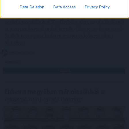
Data Deletion
Data Access
Privacy Policy
Minden korábbinál hamarabb kezdődik a közvetlen
agrártámogatások előlegfizetése idén, az utalások már
augusztus közepén indulhatnak - jelentette be az agrár-
és élelmiszer-gazdasági miniszter videóüzenetben
pénteken.
2026. 08. 08. 07:00
Megosztás:
TOVÁBB
Ebben a megyében már olcsóbbak
a
lakások, mint tavaly ilyenkor