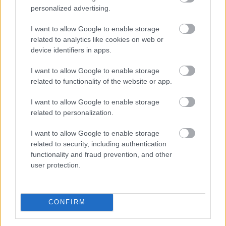
personalized advertising.
2026. 08. 08. 08:00
Megosztás:
I want to allow Google to enable storage
TOVÁBB
related to analytics like cookies on web or
device identifiers in apps.
I want to allow Google to enable storage
Minden korábbinál hamarabb kezdődik a
related to functionality of the website or app.
közvetlen
agrártámogatások előlegfizetése
I want to allow Google to enable storage
related to personalization.
I want to allow Google to enable storage
related to security, including authentication
functionality and fraud prevention, and other
user protection.
CONFIRM