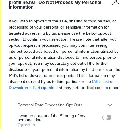
profitline.hu -
Do Not Process My Personal
történelmi csúcson. A napi emelkedés jelentős részét a
Information
vállalati eredmények hajtották.
If you wish to opt-out of the sale, sharing to third parties, or
2026. 08. 07. 09:00
processing of your personal or sensitive information for
Megosztás:
targeted advertising by us, please use the below opt-out
TOVÁBB
section to confirm your selection. Please note that after your
opt-out request is processed you may continue seeing
interest-based ads based on personal information utilized by
us or personal information disclosed to third parties prior to
Elmaradt egyelőre az albérletpiaci roham -
your opt-out. You may separately opt-out of the further
mennyibe kerülnek most a kiadó lakások?
disclosure of your personal information by third parties on the
IAB’s list of downstream participants. This information may
also be disclosed by us to third parties on the
IAB’s List of
Downstream Participants
that may further disclose it to other
third parties.
Please note that this website/app uses one or more Google
Personal Data Processing Opt Outs
services and may gather and store information including but
not limited to your visit or usage behaviour. You may click to
I want to opt-out of the Sharing of my
personal data.
grant or deny consent to Google and its third-party tags to
Opted In
use your data for below specified purposes in below Google