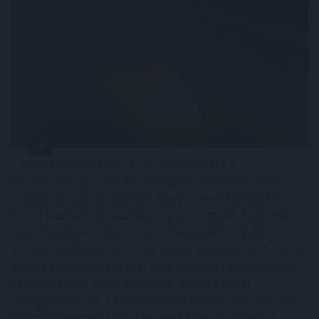
A kormány augusztus 1-jén módosította a
villamosenergia-ellátási válsághelyzet kezelésének
szabályait, ami jól mutatja, hogy az energiaellátást
érintő kockázatok kezelése egyre nagyobb figyelmet
kap szabályozói oldalról is. A rekordalacsony dunai
vízállás, a hőhullámok és az aszály egyértelművé teszik,
hogy a klímaváltozás már nem jövőbeli forgatókönyv:
kézzelfogható üzleti kockázat, amely a hazai
energiaellátástól a szabályozási környezeten át a napi
működésig egyre több területet érint. A vállalatok