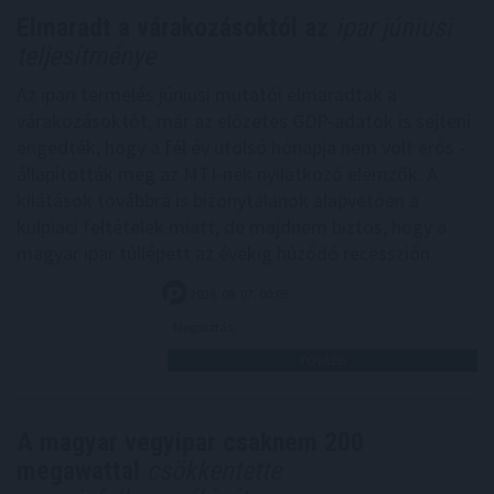
Elmaradt a várakozásoktól az
ipar júniusi
teljesítménye
Az ipari termelés júniusi mutatói elmaradtak a
várakozásoktót, már az előzetes GDP-adatok is sejteni
engedték, hogy a fél év utolsó hónapja nem volt erős -
állapították meg az MTI-nek nyilatkozó elemzők. A
kilátások továbbra is bizonytalanok alapvetően a
külpiaci feltételek miatt, de majdnem biztos, hogy a
magyar ipar túllépett az évekig húzódó recesszión.
2026. 08. 07. 00:05
Megosztás:
TOVÁBB
A magyar vegyipar csaknem 200
megawattal
csökkentette