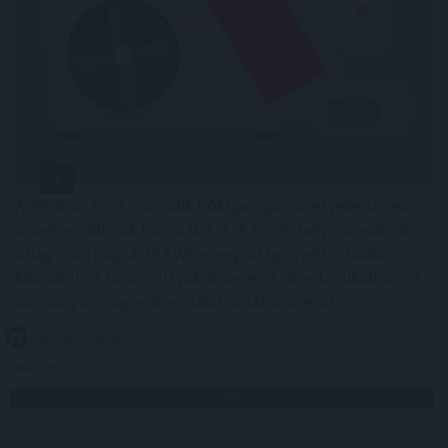
A 2026-os nyár második hőkupolája ismét jelentősen
növelte a klímák használatát. A hűtés helyszínenként
átlagosan napi 4,29 kWh energiát igényelt a Daikin
klímákat és hőszivattyúkat vezérlő Onecta alkalmazás
anonim, országos használati adatai szerint.
2026. 08. 07. 01:00
Megosztás:
TOVÁBB