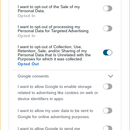
consent section.
I want to opt-out of the Sale of my
Personal Data.
Opted In
I want to opt-out of processing my
Personal Data for Targeted Advertising.
A felsőoktatási ponthatárok kihirdetése utáni hetek
Opted In
jelentik az albérletpiaci főszezont, ekkor egyszerre
jelennek meg nagyobb számban a lakást kereső diákok,
I want to opt-out of Collection, Use,
Retention, Sale, and/or Sharing of my
miközben a tulajdonosok egy része is erre az időszakra
Personal Data that Is Unrelated with the
Purposes for which it was collected.
időzíti kiadó ingatlanának meghirdetését. Az idei
Opted Out
szezon első tíz napjának adatai alapján az idei roham
egyelőre országosan visszafogottabb mint tavaly vagy
Google consents
tavalyelőtt. Igaz, vannak kivételes városok, ahol
I want to allow Google to enable storage
nagyobb lendülettel indult a szezon.
related to advertising like cookies on web or
device identifiers in apps.
2026. 08. 07. 08:00
Megosztás:
I want to allow my user data to be sent to
TOVÁBB
Google for online advertising purposes.
I want to allow Google to send me