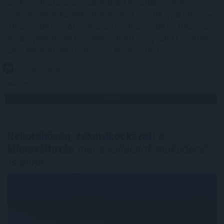
árak meghatározásánál. A Balla Ingatlan szakértői
szerint ennek következtében még mindig gyakori az 5–
10 százalékos, sőt olykor a 15–20 százalékos túlárazás
is, ami jelentősen megnehezítheti, vagy adott esetben
akár lehetetlenné is teszi az értékesítést.
2026. 08. 07. 04:00
Megosztás:
TOVÁBB
Rekordhőség, rekordkockázat: a
klímaváltozás
már a vállalatok működését
is átírja