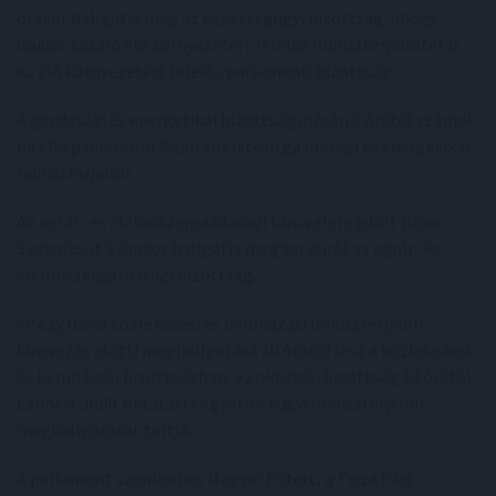
órakor hallgatja meg az egészségügyi bizottság, ahogy
Gajdos László élő környezetért felelős miniszterjelöltet is
az élő környezetért felelős parlamenti bizottság.
A gazdasági és energetikai bizottság ülésén 8 órától számol
be elképzeléseiről Kapitány István gazdasági és energetikai
miniszterjelölt.
Az agrár- és élelmiszergazdasági tárca élére jelölt Bóna
Szabolcsot 8 órakor hallgatja meg terveiről az agrár- és
élelmiszergazdasági bizottság.
Vitézy Dávid közlekedési és beruházási miniszterjelölt
kinevezés előtti meghallgatása 10 órától lesz a közlekedési
és beruházási bizottságban, az oktatási bizottság 14 órától
Lannert Judit oktatási és gyermekügyi miniszterjelölt
meghallgatását tartja.
A parlament szombaton Magyar Pétert, a Tisza Párt