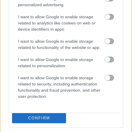
personalized advertising.
Felhívás a magyar kkv-szektor
összefogására
az energiakrízis kezelésére
I want to allow Google to enable storage
related to analytics like cookies on web or
device identifiers in apps.
I want to allow Google to enable storage
related to functionality of the website or app.
I want to allow Google to enable storage
related to personalization.
I want to allow Google to enable storage
related to security, including authentication
functionality and fraud prevention, and other
user protection.
Elindult a Magyar Energiamentő Vállalkozások
Közössége (MEVA), amelynek célja, hogy a hazai KKV-k
CONFIRM
is aktív szereplőivé válhassanak az energiakrízis
kezelésének.