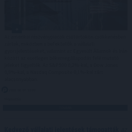
Az amerikai részvénypiacok csütörtökön csökkenésben
zártak, miközben a befektetők a vállalati
gyorsjelentéseket, valamint az Egyesült Államok és Irán
között az esetleges békemegállapodás felé mutató
jeleket figyelték. Az S&P500 0,2%-kal, a Dow Jones
0,9%-kal, a Nasdaq Composite 0,1%-kal zárt
alacsonyabban.
2026. 08. 07. 10:00
Megosztás:
TOVÁBB
Kedvező vállalati jelentések támogatták
az