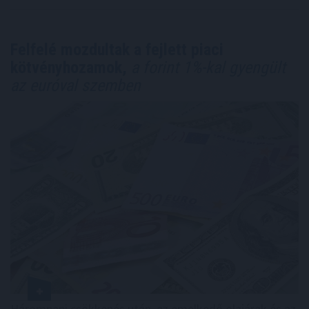
Felfelé mozdultak a fejlett piaci
kötvényhozamok,
a forint 1%-kal gyengült
az euróval szemben
Háromnapi csökkenés után, az emelkedő olajárak és az