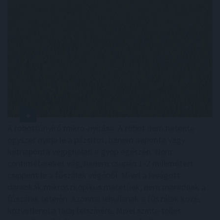
A robotfűnyíró mikro-nyírása: A robot nem hetente
egyszer nyírja le a pázsitot, hanem naponta vagy
kétnaponta végighalad a gyep egészén. Nem
centimétereket vág, hanem csupán 1-2 millimétert
csippent le a fűszálak végéből. Mivel a levágott
darabkák mikroszkopikus méretűek, nem maradnak a
fűszálak tetején. Azonnal lehullanak a fűszálak közé,
közvetlenül a talaj felszínére. Mivel szinte teljes