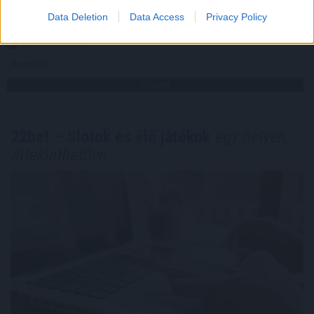
Data Deletion
Data Access
Privacy Policy
2026. 08. 07. 07:00
Megosztás:
TOVÁBB
22bet – Slotok és élő játékok
egy helyen,
áttekinthetően