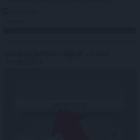
a szellemi hanyatlás alacsonyabb kockázatával .
2026. 08. 07. 02:00
Megosztás:
TOVÁBB
Hőkupola bezárult: bajban
a klímát
használók is