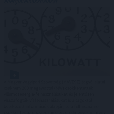
energiafelhasználását
A Magyar Vegyipari Szövetség (MAVESZ) tagvállalatai
csaknem 200 megawattal (MW) csökkentették
villamosenergia-felhasználásukat és jelentősen
visszafogták vízfelhasználásukat is a tagoktól
beérkezett információk alapján, ez a felhasználás-
csökkentés az országosan elért eredmények mintegy