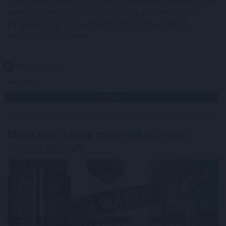
amerikai munkaerőpiac stabilitását mutató adatok
hatására az amerikai tízéves hozam újra felfelé
mozdult csütörtökön.
2026. 08. 07. 11:00
Megosztás:
TOVÁBB
Mínuszban zártak csütörtökön
a Wall
Street-i indexek