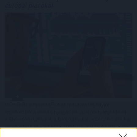
európai piacokat
Mérsékelt elmozdulásokat mutatva többnyire
emelkedtek a vezető nyugat-európai részvényindexek.
A Stoxx600 0,2%-kal, a DAX 0,1%-kal, a CAC40 0,4%-kal
emelkedett, míg az FTSE 100 0,2%-kal csökkent. Ezzel
a páneurópai index sorozatban harmadik napon zárt