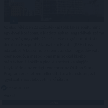
Az első félévben 22 százalékkal több lakás épült, mint
egy évvel korábban, a kiadott építési engedélyek száma
pedig még nagyobb, 29 százalékos ugrást mutatott –
derül ki a Központi Statisztikai Hivatal (KSH) friss
adataiból. A beszámoló szerint az első negyedév volt
kiemelkedő, a másodikban már sokkal kisebb
mértékben élénkült a piac. A statisztika alapján
folytatódott az eddigi tendencia: az Otthon Start
Program érezhetően fellendítette a keresletet, ezt
igyekszik most lekövetni a kínálat is.
2026. 08. 07. 12:00
Megosztás:
TOVÁBB