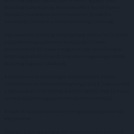
bizottság tagjait tájékoztatja terveiről. Ugyanez a két
bizottság hallgatja meg kinevezése előtt Ruszin-Szendi
Romulusz honvédelmi miniszterjelöltet: 10 órától a
honvédelmi, 14 órától a nemzetbiztonsági bizottság.
Ugyancsak két bizottság hallgatja meg hétfőn Tarr Zoltánt:
a társadalmi kapcsolatokért és kultúráért felelős
miniszterjelölt 10 órakor a magyarországi nemzetiségek
bizottságának ülésén kezd, 14 órakor a magyarságpolitikai
bizottság tagjaival találkozik.
A tudományos és technológiai miniszterjelölt, Tanács
Zoltán kinevezés előtti első meghallgatását 8 órakor tartják
a digitalizációs és technológiai bizottságban, majd 12 óratól
az oktatási bizottságban kell beszámolnia terveiről.
A többi miniszterjelöltnek hétfőn egy bizottság előtt kell
megjelennie.
Hegedűs Zsolt egészségügyért felelős miniszterjelöltet 8