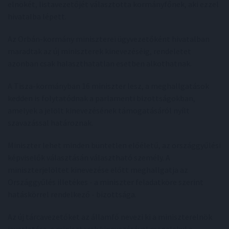
elnökét, listavezetőjét választotta kormányfőnek, aki ezzel
hivatalba lépett.
Az Orbán-kormány miniszterei ügyvezetőként hivatalban
maradtak az új miniszterek kinevezéséig, rendeletet
azonban csak halaszthatatlan esetben alkothatnak.
A Tisza-kormányban 16 miniszter lesz, a meghallgatások
kedden is folytatódnak a parlamenti bizottságokban,
amelyek a jelölt kinevezésének támogatásáról nyílt
szavazással határoznak.
Miniszter lehet minden büntetlen előéletű, az országgyűlési
képviselők választásán választható személy. A
miniszterjelöltet kinevezése előtt meghallgatja az
Országgyűlés illetékes - a miniszter feladatköre szerint
hatáskörrel rendelkező - bizottsága.
Az új tárcavezetőket az államfő nevezi ki a miniszterelnök