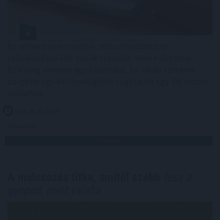
Az online szerencsejáték mára mindennapos
szórakozássá vált sokak számára. Nem kell többé
fizikailag elmenni egy kaszinóba, ha valaki szeretne
pörgetni egy-két nyerőgépet vagy leülni egy élő osztós
asztalhoz.
2026. 08. 07. 06:59
Megosztás:
TOVÁBB
A mulcsozás titka, amitől szebb
lesz a
gyeped, mint valaha