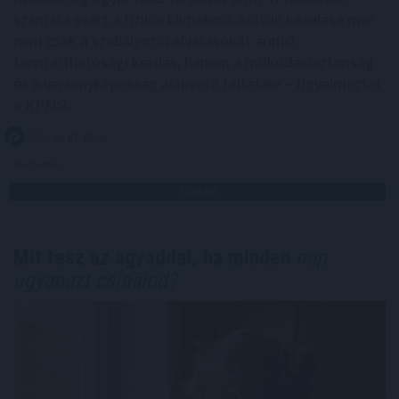
számára ezért a fizikai klímakockázatok kezelése már
nem csak a szabályozói elvárásokat érintő
fenntarthatósági kérdés, hanem a működésbiztonság
és a versenyképesség alapvető feltétele – figyelmeztet
a KPMG.
2026. 08. 07. 03:00
Megosztás:
TOVÁBB
Mit tesz az agyaddal, ha minden
nap
ugyanazt csinálod?