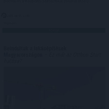
pénteken a Központi Statisztikai Hivatal (KSH).
2026. 08. 07. 13:00
Megosztás:
TOVÁBB
Beindultak a lakásépítések
Magyarországon
– Ez már az Otthon Start
hatása?