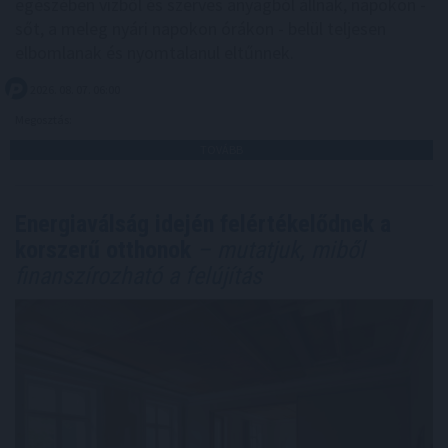
egészében vízből és szerves anyagból állnak, napokon -
sőt, a meleg nyári napokon órákon - belül teljesen
elbomlanak és nyomtalanul eltűnnek.
2026. 08. 07. 06:00
Megosztás:
TOVÁBB
Energiaválság idején felértékelődnek a
korszerű otthonok
– mutatjuk, miből
finanszírozható a felújítás