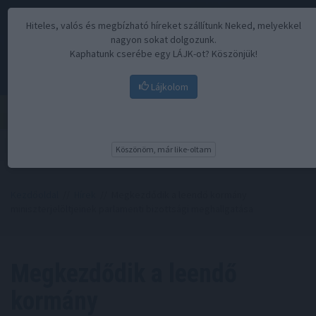
Hiteles, valós és megbízható híreket szállítunk Neked, melyekkel
nagyon sokat dolgozunk.
Kaphatunk cserébe egy LÁJK-ot? Köszönjük!
Lájkolom
Menü
Köszönöm, már like-oltam
Kezdőoldal
//
Hírek
// Megkezdődik a leendő kormány
miniszterjelöltjeinek parlamenti bizottsági meghallgatása
Megkezdődik a leendő
kormány