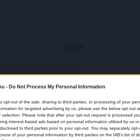
zhiány következtében az Aranyponty Halászati Zrt.
s rétszilasi halastavain az elmúlt hetekben 185 tonna
t el, a közvetlen állományveszteség értéke
 a 200 millió forintot - mondta Lévai Ferenc a
zérigazgatója az MTI-nek szombaton.
7:00
Megosztás:
TOVÁBB
tív Kalandor Kalandtárában
andor foglalási felülete, a Kalandtár már 100
.hu -
Do Not Process My Personal Information
et kínál az erdei kulcsosházaktól a nagyobb
t fogadó szállásokig az ország minden részén -
to opt-out of the sale, sharing to third parties, or processing of your per
Aktív Magyarország Fejlesztési Központ az MTI-vel.
formation for targeted advertising by us, please use the below opt-out s
r selection. Please note that after your opt-out request is processed y
eing interest-based ads based on personal information utilized by us or
6:00
Megosztás:
TOVÁBB
disclosed to third parties prior to your opt-out. You may separately opt-
losure of your personal information by third parties on the IAB’s list of