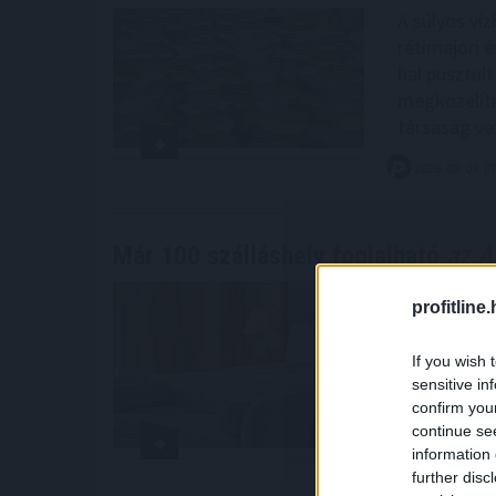
A súlyos ví
rétimajori é
hal pusztul
megközelíti
társaság ve
2026. 08. 09. 0
Már 100 szálláshely foglalható
az Ak
Az Aktív Kal
profitline
szálláshely
társaságoka
If you wish 
közölte az 
sensitive in
confirm you
continue se
2026. 08. 09. 0
information 
further disc