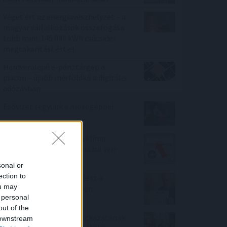
Véget ért az energiavészhelyzet – a
magyar vállalkozások összefogása
több mint 145 000 kWh csúcsidei
megtakarítást ért el
Hardveralapú e-pénztárgép a
piacon – újabb mérföldkő a digitális
adózásban
Esővizet tegyünk a mosógépbe!
100.000 forint is lehet a klíma
otthoni költsége, ha rosszul van
beállítva?
sonal or
ection to
Törvényi döntés! Ennyi lesz a
ou may
nyugdíjkorhatár 2027-ben
 personal
out of the
A szellemi hanyatlás kockázatának
 downstream