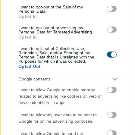
Látványosan felpörgött a kriptokártyák használata: a
consent section.
I want to opt-out of the Sale of my
havi fizetési volumen már meghaladja a 759 millió
Personal Data.
dollárt, miközben a RedotPay vezeti a piacot, és egyre
Opted In
több új szereplő szerez részesedést. A trend azt
I want to opt-out of processing my
mutatja, hogy a stabilcoinok egyre inkább kilépnek a
Personal Data for Targeted Advertising.
Opted In
kriptotőzsdék világából, és valódi, mindennapi
fizetőeszközzé válhatnak.
I want to opt-out of Collection, Use,
Retention, Sale, and/or Sharing of my
Personal Data that Is Unrelated with the
2026. 08. 08. 09:00
Purposes for which it was collected.
Megosztás:
Opted Out
TOVÁBB
Google consents
I want to allow Google to enable storage
Tarr Zoltán: folyik a vizsgálat és
átvilágítás
related to advertising like cookies on web or
device identifiers in apps.
a közmédiánál
I want to allow my user data to be sent to
Google for online advertising purposes.
I want to allow Google to send me