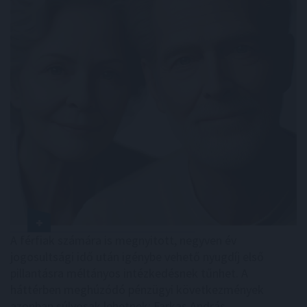
A férfiak számára is megnyitott, negyven év
jogosultsági idő után igénybe vehető nyugdíj első
pillantásra méltányos intézkedésnek tűnhet. A
háttérben meghúzódó pénzügyi következmények
azonban súlyosak lehetnek: Farkas András