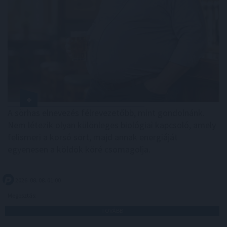
A sörhas elnevezés félrevezetőbb, mint gondolnánk.
Nem létezik olyan különleges biológiai kapcsoló, amely
felismeri a korsó sört, majd annak energiáját
egyenesen a köldök köré csomagolja.
2026. 08. 08. 01:00
Megosztás:
TOVÁBB