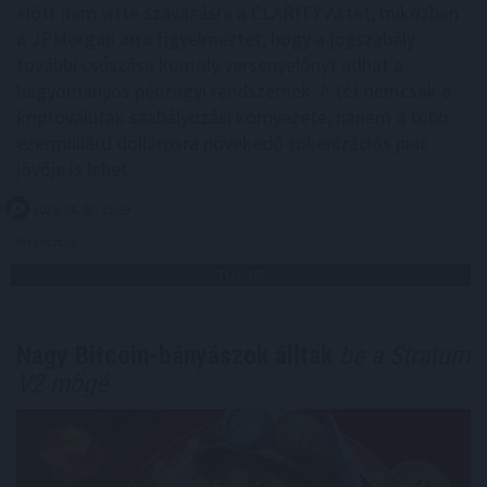
előtt nem vitte szavazásra a CLARITY Actet, miközben
a JPMorgan arra figyelmeztet, hogy a jogszabály
további csúszása komoly versenyelőnyt adhat a
hagyományos pénzügyi rendszernek. A tét nemcsak a
kriptovaluták szabályozási környezete, hanem a több
ezermilliárd dollárosra növekedő tokenizációs piac
jövője is lehet.
2026. 08. 07. 23:59
Megosztás:
TOVÁBB
Nagy Bitcoin-bányászok álltak
be a Stratum
V2 mögé