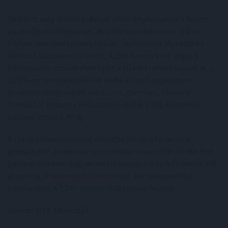
Délelőtt még felfelé indultak a kötvényhozamok a fejlett
gazdaságok tőkepiacain, de a Fed kamatdöntése után a
tízéves amerikai kötvényhozam napon belül 10, keddhez
képest 5 bázisponttal esett, 4,25% környékére. Végül 5
bázispontos csökkenéssel zárt a tízéves német hozam is, a
2,75%-os szintet közelítve. Noha az euró napközben
lendületesen gyengült a
dollárral szemben
, ebben is
fordulatot hozott a Fed, az euró-dollár 1,085 közeléből
pattant vissza 1,09-ig.
A török ellenzéki vezető őrizetbe vétele a forintot is
gyengítette: az euróval szembeni árfolyam 398-ról 400 fölé
pattant átmenetileg, de estére visszatért az árfolyam a 398-
as szintig. A
kötvényhozamok
kissé, pár bázisponttal
emelkedtek, a 7,1%-ot közelíti a tízéves hozam.
(Forrás: OTP Ébresztő)