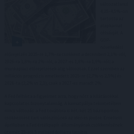
változatlanul
4,25-4,5%-on
tartotta az
alapkamat
célsávját. A
GDP-
növekedési
előrejelzés 2025-re 1,7%-ra csökkent a decemberi 2,1%-ról,
2026-ra 1,8%-ra 2%-ról, a 2027-es 1,8%-ra 1,9%-ról; a
munkapiaci előrejelzések alig változtak. Ezzel szemben az
inflációs prognózis emelkedett 2025-re (2,7% vs 2,5%) és
2026-ta (2,2% vs 2,1), csak a 2027-es maradt 2%.
A Fed felhívta a figyelmet arra, hogy nőtt a kilátásokkal
kapcsolatos bizonytalanság. A kamatpálya tekintetében
nincs változás: a Fed továbbra is két-két 25 bázispontos
csökkentést tart valószínűnek az idén és jövőre. Emellett
áprilisban a Fed értékpapír-állományának csökkenésének
ütemét 25-ről 5 milliárd dollárra lassítja.