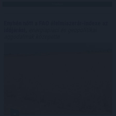
TOVÁBB
Enyhén nőtt a FAO élelmiszerár-indexe az
időjárási,
energiapiaci és geopolitikai
aggodalmak közepette