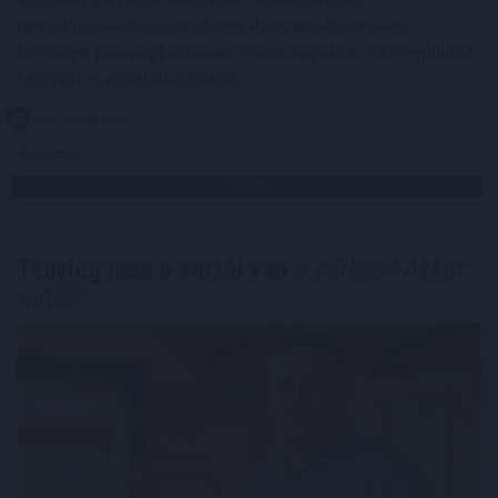
nyugdíjszakértő szerint egy ilyen rendszer éves
költsége jelenlegi értéken számolva akár a 470 milliárd
forintot is meghaladhatná.
2026. 08. 08. 02:00
Megosztás:
TOVÁBB
Tényleg nem a sörtől van
a sörhas? Akkor
mitől?