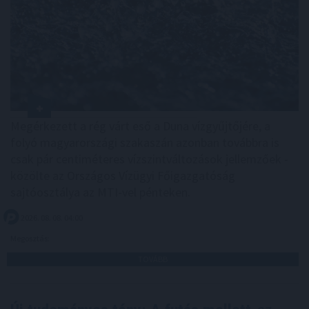
Megérkezett a rég várt eső a Duna vízgyűjtőjére, a
folyó magyarországi szakaszán azonban továbbra is
csak pár centiméteres vízszintváltozások jellemzőek -
közölte az Országos Vízügyi Főigazgatóság
sajtóosztálya az MTI-vel pénteken.
2026. 08. 08. 04:00
Megosztás:
TOVÁBB