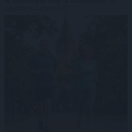
Új tudományos tény: A futás mellett
az
agyadat is futtatni kell