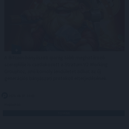
A Bitcoin-bányászati iparág több meghatározó
szereplője is csatlakozott a Stratum V2 Working
Grouphoz, ami komoly lendületet adhat az új
generációs bányászati protokoll elterjedésének.
2026. 08. 07. 23:00
Megosztás:
TOVÁBB