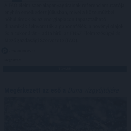
A FAO élelmiszer-alapanyagárainak referenciamutatója
enyhén emelkedett júliusban, mivel a közelmúltbeli
hőhullámok és az energiapiacon tapasztalható
dinamikák felnyomták a gabonafélék, a növényi olajok
és a cukor árát – adta hírül az ENSZ Élelmezésügyi és
Mezőgazdasági Szervezete (FAO).
2026. 08. 08. 05:00
Megosztás:
TOVÁBB
Megérkezett az eső a
Duna vízgyűjtőjére