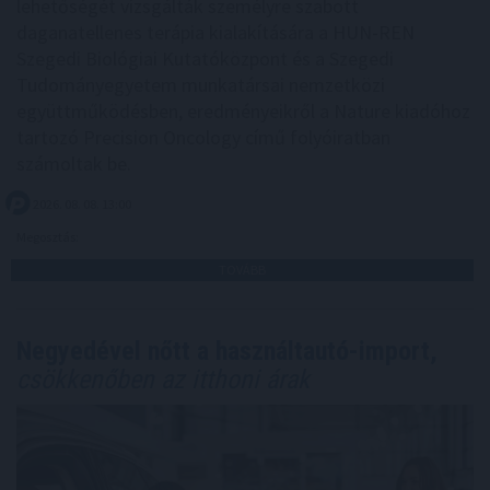
lehetőségét vizsgálták személyre szabott
daganatellenes terápia kialakítására a HUN-REN
Szegedi Biológiai Kutatóközpont és a Szegedi
Tudományegyetem munkatársai nemzetközi
együttműködésben, eredményeikről a Nature kiadóhoz
tartozó Precision Oncology című folyóiratban
számoltak be.
2026. 08. 08. 13:00
Megosztás:
TOVÁBB
Negyedével nőtt a használtautó-import,
csökkenőben az itthoni árak