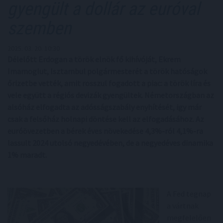
gyengült a dollár az euróval
szemben
2025. 03. 20. 10:30
Délelőtt Erdogan a török elnök fő kihívóját, Ekrem
Imamoglut, Isztambul polgármesterét a török hatóságok
őrizetbe vették, amit rosszul fogadott a piac: a török líra és
vele együtt a régiós devizák gyengültek. Németországban az
alsóház elfogadta az adósságszabály enyhítését, igy már
csak a felsőház holnapi döntése kell az elfogadásához. Az
euróövezetben a bérek éves növekedése 4,3%-ról 4,1%-ra
lassult 2024 utolsó negyedévében, de a negyedéves dinamika
1% maradt.
A Fed tegnap
a vártnak
megfelelően