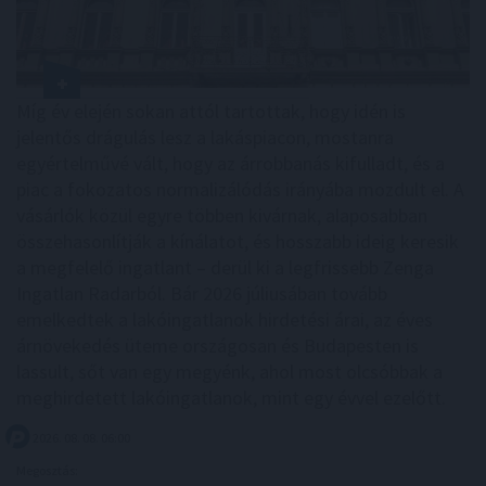
Míg év elején sokan attól tartottak, hogy idén is
jelentős drágulás lesz a lakáspiacon, mostanra
egyértelművé vált, hogy az árrobbanás kifulladt, és a
piac a fokozatos normalizálódás irányába mozdult el. A
vásárlók közül egyre többen kivárnak, alaposabban
összehasonlítják a kínálatot, és hosszabb ideig keresik
a megfelelő ingatlant – derül ki a legfrissebb Zenga
Ingatlan Radarból. Bár 2026 júliusában tovább
emelkedtek a lakóingatlanok hirdetési árai, az éves
árnövekedés üteme országosan és Budapesten is
lassult, sőt van egy megyénk, ahol most olcsóbbak a
meghirdetett lakóingatlanok, mint egy évvel ezelőtt.
2026. 08. 08. 06:00
Megosztás: