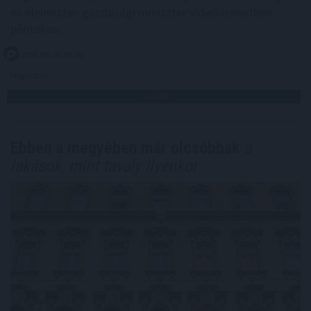
és élelmiszer-gazdasági miniszter videóüzenetben
pénteken.
2026. 08. 08. 07:00
Megosztás:
TOVÁBB
Ebben a megyében már olcsóbbak
a
lakások, mint tavaly ilyenkor