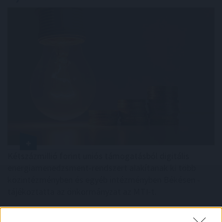
Kétszázmillió forint uniós támogatásból digitális
energiamenedzsment-rendszert alakítanak ki több
közintézményben és egyéb intézményben Békésen -
tájékoztatta az önkormányzat az MTI-t.
2026. 08. 08. 10:00