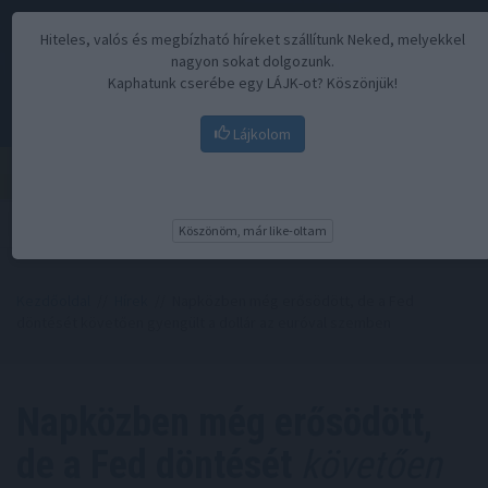
Hiteles, valós és megbízható híreket szállítunk Neked, melyekkel
nagyon sokat dolgozunk.
Kaphatunk cserébe egy LÁJK-ot? Köszönjük!
Lájkolom
Menü
Köszönöm, már like-oltam
Kezdőoldal
//
Hírek
// Napközben még erősödött, de a Fed
döntését követően gyengült a dollár az euróval szemben
Napközben még erősödött,
de a Fed döntését
követően