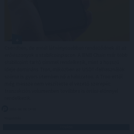
Csendben, de annál látványosabban rendeződnek át az
erőviszonyok a stabilcoinpiacon. A BNB Chain már több
stabilcoint tartó címmel rendelkezik, mint a hosszú
ideje domináns Tron, miközben az USDT-felhasználók
száma is gyors ütemben nő a hálózaton. A Tron ettől
még messze nem veszítette el vezető szerepét:
tranzakciós volumenben továbbra is óriási előnnyel
rendelkezik.
2026. 08. 08. 14:00
Megosztás:
TOVÁBB