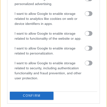
personalized advertising.
I want to allow Google to enable storage
related to analytics like cookies on web or
device identifiers in apps.
I want to allow Google to enable storage
related to functionality of the website or app.
I want to allow Google to enable storage
Folyik a vizsgálat és átvilágítás a közmédiánál - közölte
related to personalization.
a társadalmi kapcsolatokért és kultúráért felelős
I want to allow Google to enable storage
miniszter a Facebook-oldalán pénteken közzétett
related to security, including authentication
videójában.
functionality and fraud prevention, and other
user protection.
2026. 08. 08. 08:00
Megosztás:
CONFIRM
TOVÁBB