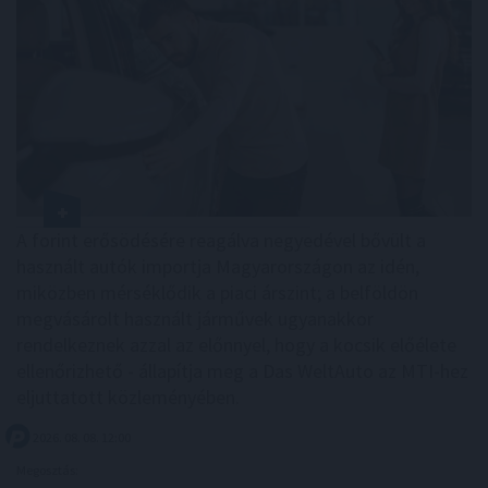
A forint erősödésére reagálva negyedével bővült a
használt autók importja Magyarországon az idén,
miközben mérséklődik a piaci árszint; a belföldön
megvásárolt használt járművek ugyanakkor
rendelkeznek azzal az előnnyel, hogy a kocsik előélete
ellenőrizhető - állapítja meg a Das WeltAuto az MTI-hez
eljuttatott közleményében.
2026. 08. 08. 12:00
Megosztás: