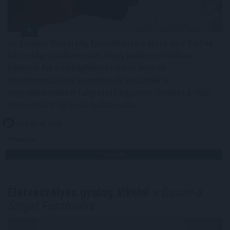
Az Európai Bizottság felszólította a Meta és a TikTok
közösségi platformokat, hogy határozottabban
lépjenek fel a válsághelyzetekben terjedő
dezinformációval szemben, és erősítsék a
tényellenőrzőkkel folytatott együttműködést a múlt
heti ceutai migrációs hullám után.
2026. 08. 08. 16:00
Megosztás:
TOVÁBB
Életveszélyes gyalog átkelni
a Dunán a
Sziget Fesztiválra