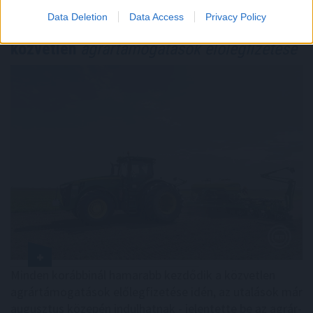
Data Deletion
Data Access
Privacy Policy
Minden korábbinál hamarabb kezdődik a
közvetlen
agrártámogatások előlegfizetése
Minden korábbinál hamarabb kezdődik a közvetlen
agrártámogatások előlegfizetése idén, az utalások már
augusztus közepén indulhatnak - jelentette be az agrár-