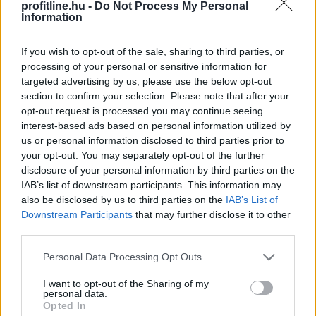
profitline.hu -
Do Not Process My Personal
Information
Megosztás:
TOVÁBB
If you wish to opt-out of the sale, sharing to third parties, or
processing of your personal or sensitive information for
targeted advertising by us, please use the below opt-out
Kilőtt a kriptokártyás fizetés: már
havi 759
section to confirm your selection. Please note that after your
millió dollár forog a piacon
opt-out request is processed you may continue seeing
interest-based ads based on personal information utilized by
us or personal information disclosed to third parties prior to
your opt-out. You may separately opt-out of the further
disclosure of your personal information by third parties on the
IAB’s list of downstream participants. This information may
also be disclosed by us to third parties on the
IAB’s List of
Downstream Participants
that may further disclose it to other
third parties.
Please note that this website/app uses one or more Google
Personal Data Processing Opt Outs
services and may gather and store information including but
not limited to your visit or usage behaviour. You may click to
I want to opt-out of the Sharing of my
personal data.
grant or deny consent to Google and its third-party tags to
Opted In
use your data for below specified purposes in below Google