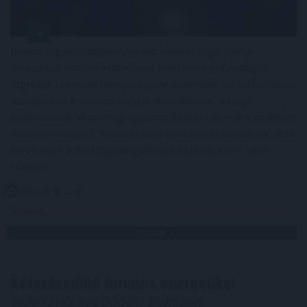
Elsőre logikus védekezésnek tűnhet saját, helyi
devizához kötött stabilcoint indítani a dolláralapú
digitális tokenek térnyerésével szemben. Az IMF szerint
azonban ez könnyen visszafelé sülhet el: a helyi
stabilcoinok akár még egyszerűbbé is tehetik a dollárba
való menekülést, különösen a feltörekvő piacokon, ahol
eleve erős a devizagyengüléstől és inflációtól való
félelem.
2026. 08. 08. 11:00
Megosztás:
TOVÁBB
Kétszázmillió forintos energetikai
fejlesztés kezdődött Békésen