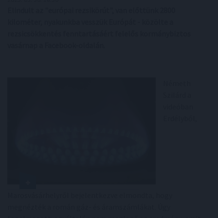
Elindult az "európai rezsikörút", van előttünk 2800
kilométer, nyakunkba vesszük Európát - közölte a
rezsicsökkentés fenntartásáért felelős kormánybiztos
vasárnap a Facebook-oldalán.
Németh
Szilárd a
videóban
Erdélyből,
Marosvásárhelyről bejelentkezve elmondta, hogy
megnézték a román gáz- és áramszámlákat. Úgy