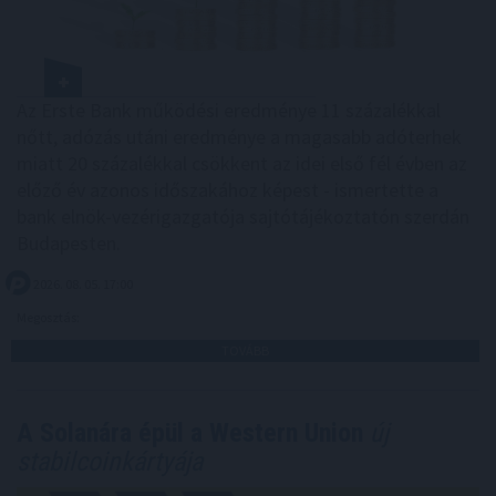
Az Erste Bank működési eredménye 11 százalékkal
nőtt, adózás utáni eredménye a magasabb adóterhek
miatt 20 százalékkal csökkent az idei első fél évben az
előző év azonos időszakához képest - ismertette a
bank elnök-vezérigazgatója sajtótájékoztatón szerdán
Budapesten.
2026. 08. 05. 17:00
Megosztás:
TOVÁBB
A Solanára épül a Western Union
új
stabilcoinkártyája