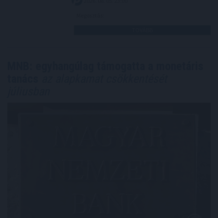
2026. 08. 05. 23:00
Megosztás:
TOVÁBB
MNB: egyhangúlag támogatta a monetáris
tanács
az alapkamat csökkentését
júliusban