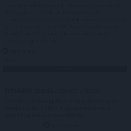
forint konszolidált korrigált adózás utáni eredményt
ért el, ami 13 százalékkal alacsonyabb az előző év
azonos időszakinál, és 21 százalékkal marad el az előző
három hónap eredményétől - olvasható a Budapesti
Értéktőzsde (BÉT) honlapján szerdán hajnalban
közzétett tájékoztatóban.
2026. 08. 05. 09:00
Megosztás:
TOVÁBB
Erősödött szerda
reggelre a forint
Erősödött szerda reggelre a forint a főbb devizákkal
szemben az előző délutáni jegyzéséhez képest a
nemzetközi devizakereskedelemben.
2026. 08. 05. 08:30