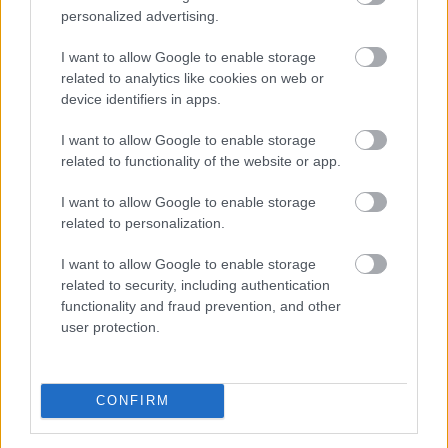
personalized advertising.
I want to allow Google to enable storage
related to analytics like cookies on web or
device identifiers in apps.
I want to allow Google to enable storage
48 millió forintos bírságot szabott ki a Gazdasági
related to functionality of the website or app.
Versenyhivatal (GVH) a Lidl Magyarország Kereskedelmi
I want to allow Google to enable storage
Bt.-re egy most lezárt megismételt eljárásban. Az
related to personalization.
országszerte mintegy 200 áruházat működtető
kiskereskedelmi vállalkozás megtévesztő módon
I want to allow Google to enable storage
kommunikálta, hogy „Lidl a legolcsóbb élelmiszerlánc”.
related to security, including authentication
2024 februárjában – az eredeti ügyben – ugyanezért
functionality and fraud prevention, and other
user protection.
már elmarasztalta a céget a GVH, de a Kúria új eljárásra
kötelezte a GVH-t. A megismételt eljárásban a GVH
szűkebb körben, de gyakorlatilag ugyanarra a
megállapításra jutott. A cég együttműködött a
CONFIRM
versenyhatósággal, elismerte a jogsértést és vállalta,