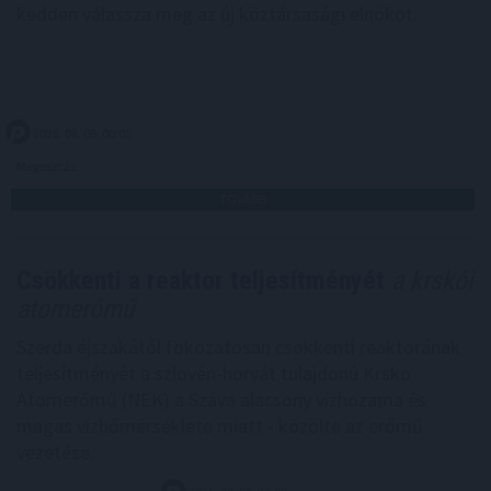
kedden válassza meg az új köztársasági elnököt.
2026. 08. 06. 00:05
Megosztás:
TOVÁBB
Csökkenti a reaktor teljesítményét
a krskói
atomerőmű
Szerda éjszakától fokozatosan csökkenti reaktorának
teljesítményét a szlovén-horvát tulajdonú Krsko
Atomerőmű (NEK) a Száva alacsony vízhozama és
magas vízhőmérséklete miatt - közölte az erőmű
vezetése.