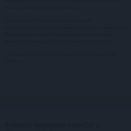
fogalmazott: egyáltalán nem meglepő az eredmény, amit
kaptak, hamarosan beszámolnak róla.
Indulnak tovább Szlovákiába, Kassára, majd
Lengyelországba, Varsóba, ahonnan Drezdába mennek, majd
Prágába, aztán megnézik, hogy Bécsben az osztrákok
mennyit fizetnek a gázért és az áramért - ismertette.
"
Hamarosan jelentkezünk!
" - jelezte a kormánybiztos a
videóban.
Átalakítja ügynökségi modelljét
a