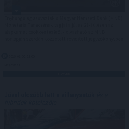
Enyhangúlag szavaztak a Magyar Nemzeti Bank (MNB)
Monetáris Tanácsának tagjai a július 21-i ülésen az
alapkamat csökkentéséről - olvasható az MNB
honlapján szerdán közzétett rövidített jegyzőkönyvben.
2026. 08. 05. 22:00
Megosztás:
TOVÁBB
Jóval olcsóbb lett a villanyautók
és a
hibridek kötelezője