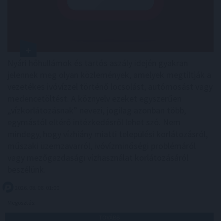
Nyári hőhullámok és tartós aszály idején gyakran
jelennek meg olyan közlemények, amelyek megtiltják a
vezetékes ivóvízzel történő locsolást, autómosást vagy
medencetöltést. A köznyelv ezeket egyszerűen
„vízkorlátozásnak” nevezi, jogilag azonban több,
egymástól eltérő intézkedésről lehet szó. Nem
mindegy, hogy vízhiány miatti települési korlátozásról,
műszaki üzemzavarról, ivóvízminőségi problémáról
vagy mezőgazdasági vízhasználat korlátozásáról
beszélünk.
2026. 08. 06. 01:00
Megosztás:
TOVÁBB