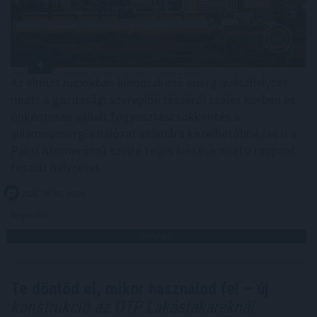
Az elmúlt napokban kibontakozó energiavészhelyzet
miatt a gazdasági szereplők részéről széles körben és
önkéntesen vállalt fogyasztáscsökkentés a
villamosenergia hálózat számára kezelhetőbbé teszi a
Paksi Atomerőmű szinte teljes kiesése miatti roppant
feszült helyzetet.
2026. 08. 05. 15:00
Megosztás:
TOVÁBB
Te döntöd el, mikor használod fel – új
konstrukció az OTP Lakástakaréknál