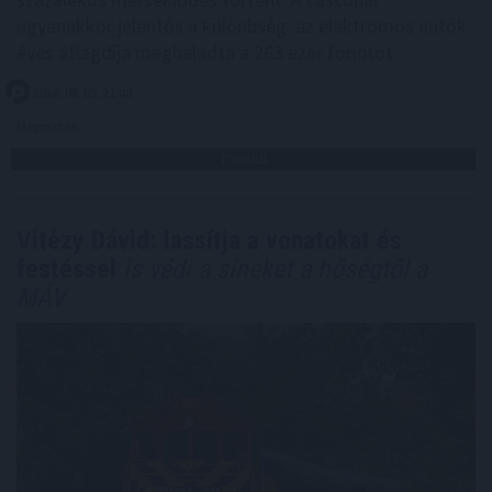
ugyanakkor jelentős a különbség: az elektromos autók
éves átlagdíja meghaladta a 263 ezer forintot.
2026. 08. 05. 21:00
Megosztás:
TOVÁBB
Vitézy Dávid: lassítja a vonatokat és
festéssel
is védi a síneket a hőségtől a
MÁV