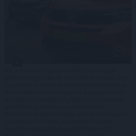
Már a százezres nagyságrend felett van a magyar
villanyautó-flotta, ami bő 40 százalékos bővülést jelent
éves szinten. A Netrisknél kötött kgfb-szerződéseken
belül az elektromos személyautók aránya júniusra 3,6
százalékra, a hibrideké pedig több mint 5 százalékra
emelkedett. Az elektromos autók kötelező
biztosításának féléves átlagdíja éves összevetésben 8
százalékkal, a hibrideké 12 százalékkal csökkent,
miközben a többi személyautónál mindössze 2
százalékos mérséklődés történt. A cascónál