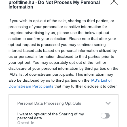
profitline.hu -
Do Not Process My Personal
vezet
Information
If you wish to opt-out of the sale, sharing to third parties, or
processing of your personal or sensitive information for
targeted advertising by us, please use the below opt-out
section to confirm your selection. Please note that after your
opt-out request is processed you may continue seeing
interest-based ads based on personal information utilized by
us or personal information disclosed to third parties prior to
your opt-out. You may separately opt-out of the further
disclosure of your personal information by third parties on the
IAB’s list of downstream participants. This information may
also be disclosed by us to third parties on the
IAB’s List of
Downstream Participants
that may further disclose it to other
third parties.
Please note that this website/app uses one or more Google
Personal Data Processing Opt Outs
services and may gather and store information including but
not limited to your visit or usage behaviour. You may click to
I want to opt-out of the Sharing of my
personal data.
grant or deny consent to Google and its third-party tags to
Új mérföldkőhöz érkezett az euróhoz kötött
Opted In
use your data for below specified purposes in below Google