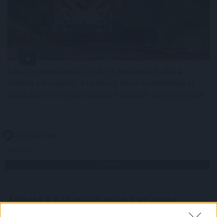
Lassítja a vonatokat a MÁV és festéssel is védi a
síneket a hőségtől - írta Vitézy Dávid közlekedési és
beruházási miniszter szerdán Facebook-bejegyzésében.
2026. 08. 05. 20:00
Megosztás:
TOVÁBB
Átlépte a 810 millió dollárt az eurós
stabilcoinok
piaca, az EURC toronymagasan