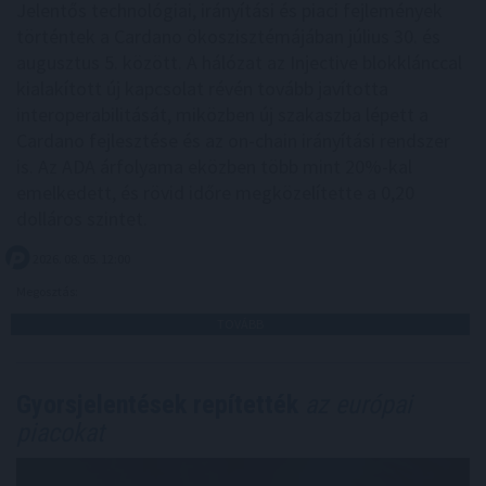
Jelentős technológiai, irányítási és piaci fejlemények
történtek a Cardano ökoszisztémájában július 30. és
augusztus 5. között. A hálózat az Injective blokklánccal
kialakított új kapcsolat révén tovább javította
interoperabilitását, miközben új szakaszba lépett a
Cardano fejlesztése és az on-chain irányítási rendszer
is. Az ADA árfolyama eközben több mint 20%-kal
emelkedett, és rövid időre megközelítette a 0,20
dolláros szintet.
2026. 08. 05. 12:00
Megosztás:
TOVÁBB
Gyorsjelentések repítették
az európai
piacokat