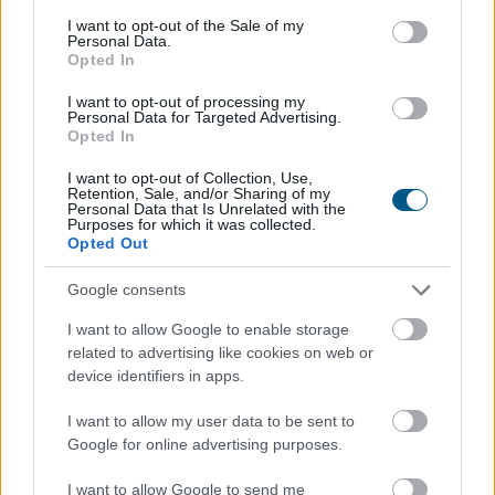
stabilcoinok szektora: teljes piaci kapitalizációjuk
consent section.
I want to opt-out of the Sale of my
augusztus 5-én meghaladta a 810 millió dollárt. A
Personal Data.
növekedés legnagyobb nyertese a Circle által
Opted In
kibocsátott EURC, amely egymaga a piac közel
I want to opt-out of processing my
kétharmadát ellenőrzi, miközben az Ethereum továbbra
Personal Data for Targeted Advertising.
is a digitális eurók legfontosabb blokklánca.
Opted In
I want to opt-out of Collection, Use,
2026. 08. 05. 19:00
Retention, Sale, and/or Sharing of my
Personal Data that Is Unrelated with the
Megosztás:
Purposes for which it was collected.
Opted Out
TOVÁBB
Google consents
Körültekintőbben jár el a Lidl az árakkal
I want to allow Google to enable storage
kapcsolatos
kommunikációja során a GVH
related to advertising like cookies on web or
device identifiers in apps.
eljárásnak eredményeként
I want to allow my user data to be sent to
Google for online advertising purposes.
I want to allow Google to send me