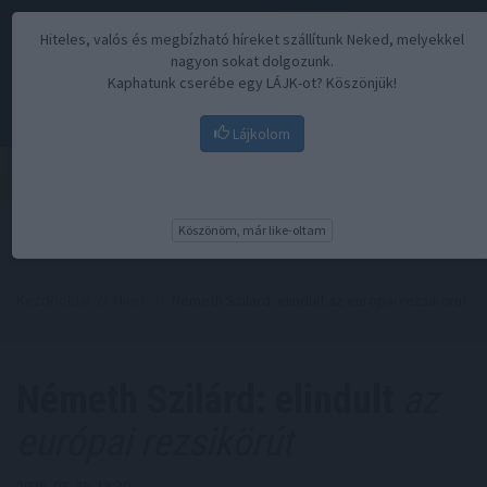
Hiteles, valós és megbízható híreket szállítunk Neked, melyekkel
nagyon sokat dolgozunk.
Kaphatunk cserébe egy LÁJK-ot? Köszönjük!
Lájkolom
Menü
Köszönöm, már like-oltam
Kezdőoldal
//
Hírek
// Németh Szilárd: elindult az európai rezsikörút
Németh Szilárd: elindult
az
európai rezsikörút
2025. 03. 30. 18:30