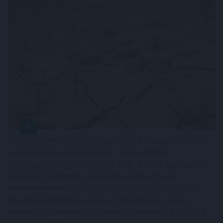
A 2026-os rendkívüli nyári aszály már messze túlmutat
a mezőgazdaság problémáin. Egyre inkább
makrogazdasági kockázattá válik. A Duna budapesti
vízszintje történelmi mélységbe süllyedt, ami
ellehetetlenítette a hajózást, a hűtővíz hiánya pedig
arra kényszerítette a paksi atomerőművet, hogy
termelését a minimális szintre csökkentse. A közútra