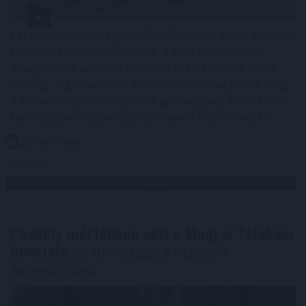
Látványosan, mintegy 2 százalékponttal estek a hosszú
bankközi referenciakamatok, a piaci lakáshitelek
átlagkamata azonban továbbra is 6,4 százalék körül
mozog. Jogosan merül fel a kérdés: mikor jelenik meg
a kedvező változás a bankok ajánlataiban, és mekkora
kamatcsökkentésre számíthatnak a hitelfelvevők?
2026. 08. 06. 09:00
Megosztás:
TOVÁBB
Csekély mértékben nőtt a Magyar Telekom
bevétele
és nyeresége a második
negyedévben