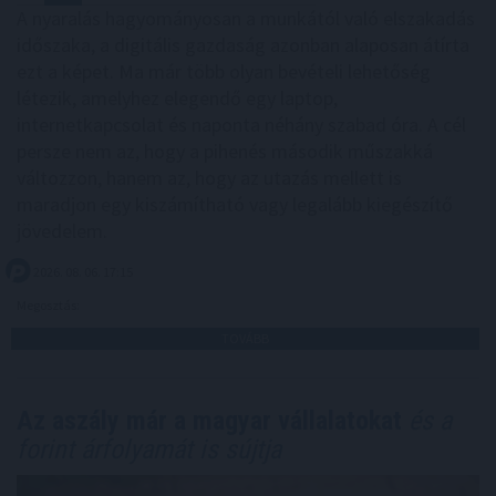
A nyaralás hagyományosan a munkától való elszakadás
időszaka, a digitális gazdaság azonban alaposan átírta
ezt a képet. Ma már több olyan bevételi lehetőség
létezik, amelyhez elegendő egy laptop,
internetkapcsolat és naponta néhány szabad óra. A cél
persze nem az, hogy a pihenés második műszakká
változzon, hanem az, hogy az utazás mellett is
maradjon egy kiszámítható vagy legalább kiegészítő
jövedelem.
2026. 08. 06. 17:15
Megosztás:
TOVÁBB
Az aszály már a magyar vállalatokat
és a
forint árfolyamát is sújtja