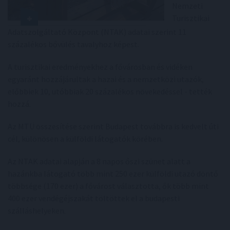
Nemzeti
Turisztikai
Adatszolgáltató Központ (NTAK) adatai szerint 11
százalékos bővülés tavalyhoz képest.
A turisztikai eredményekhez a fővárosban és vidéken
egyaránt hozzájárultak a hazai és a nemzetközi utazók,
előbbiek 10, utóbbiak 20 százalékos növekedéssel - tették
hozzá.
Az MTÜ összesítése szerint Budapest továbbra is kedvelt úti
cél, különösen a külföldi látogatók körében.
Az NTAK adatai alapján a 8 napos őszi szünet alatt a
hazánkba látogató több mint 250 ezer külföldi utazó döntő
többsége (170 ezer) a fővárost választotta, ők több mint
400 ezer vendégéjszakát töltöttek el a budapesti
szálláshelyeken.