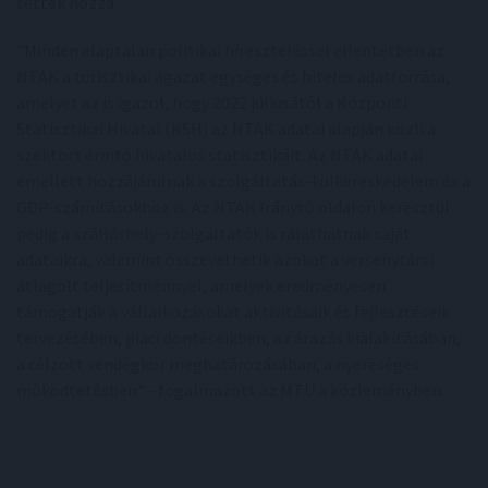
tették hozzá.
"Minden alaptalan politikai híreszteléssel ellentétben az
NTAK a turisztikai ágazat egységes és hiteles adatforrása,
amelyet az is igazol, hogy 2022 júliusától a Központi
Statisztikai Hivatal (KSH) az NTAK adatai alapján közli a
szektort érintő hivatalos statisztikáit. Az NTAK adatai
emellett hozzájárulnak a szolgáltatás-külkereskedelem és a
GDP-számításokhoz is. Az NTAK Iránytű oldalon keresztül
pedig a szálláshely-szolgáltatók is ráláthatnak saját
adataikra, valamint összevethetik azokat a versenytársi
átlagolt teljesítménnyel, amelyek eredményesen
támogatják a vállalkozásokat aktivitásaik és fejlesztéseik
tervezésében, piaci döntéseikben, az árazás kialakításában,
a célzott vendégkör meghatározásában, a nyereséges
működtetésben" - fogalmazott az MTÜ a közleményben.