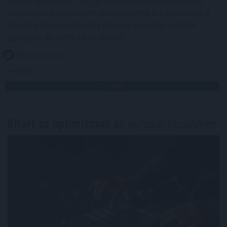
a Dow új csúcson zárt, az S&P500 0,2%-ot csúszott
vissza, noha napközben rekordszintre ért, miközben a
Nasdaq Composite négy pluszos nap után először
gyengült, és 0,8%-ot csökkent.
2026. 08. 06. 11:00
Megosztás:
TOVÁBB
Kitart az optimizmus az
európai tőzsdéken