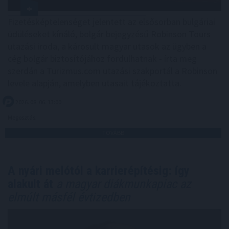
Fizetésképtelenséget jelentett az elsősorban bulgáriai
üdüléseket kínáló, bolgár bejegyzésű Robinson Tours
utazási iroda, a károsult magyar utasok az ügyben a
cég bolgár biztosítójához fordulhatnak - írta meg
szerdán a Turizmus.com utazási szakportál a Robinson
levele alapján, amelyben utasait tájékoztatta.
2026. 08. 06. 13:00
Megosztás:
TOVÁBB
A nyári melótól a karrierépítésig: így
alakult át
a magyar diákmunkapiac az
elmúlt másfél évtizedben