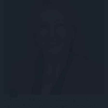
A 15 éves Prodiák Iskolaszövetkezet tapasztalatai
alapján a vállalatok már nem kiegészítő munkaerőt,