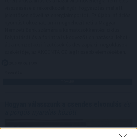
terelt áruszállítás és a hazai villamosenergia-termelés
visszaesése a rekordközeli nyári fogyasztás mellett
jelentősen növeli az energiaimportot. Ez újabb inflációs
nyomást okozhat, ami megnehezítheti a Magyar
Nemzeti Bank számára a kamatcsökkentési ciklus
folytatását és a forintra is kedvezőtlen hatással lehet -
áll a nemzetközi fizetések és devizapiaci megoldások
szakértője, az AKCENTA CZ legfrissebb elemzésében.
2026. 08. 06. 17:00
Megosztás:
TOVÁBB
Hogyan válasszunk a csendes elvonulás
és
a pörgős nyaralás között