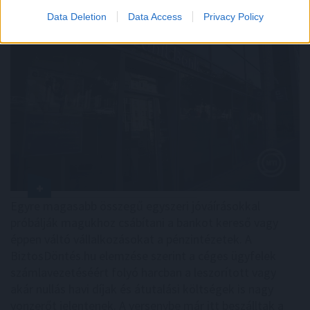
Data Deletion
Data Access
Privacy Policy
Egyre magasabb összegű egyszeri jóváírásokkal
próbálják magukhoz csábítani a bankot kereső vagy
éppen váltó vállalkozásokat a pénzintézetek. A
BiztosDöntés.hu elemzése szerint a céges ügyfelek
számlavezetéséért folyó harcban a leszorított vagy
akár nullás havi díjak és átutalási költségek is nagy
vonzerőt jelentenek. A versenybe már itt beszálltak a