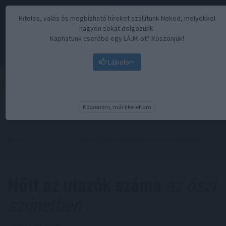
Hiteles, valós és megbízható híreket szállítunk Neked, melyekkel
nagyon sokat dolgozunk.
Kaphatunk cserébe egy LÁJK-ot? Köszönjük!
Lájkolom
Menü
Köszönöm, már like-oltam
Kezdőoldal
//
Hírek
// Nőtt az utazók száma az őszi szünetben
Nőtt az utazók száma
az őszi
szünetben
2024. 11. 07. 18:00