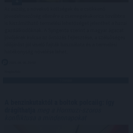
Az aszály, a növekvő költségek és a csökkenő
jövedelmezőség ellenére a csemegekukorica továbbra
is kiszámítható termelési lehetőséget jelenthet a hazai
gazdálkodóknak. A Syngenta szerint a magyar ágazat
jövőjének kulcsa az öntözés fejlesztése, a szélsőséges
időjárást jól viselő fajták használata és a termelési
hatékonyság növelése lehet.
2026. 08. 06. 20:00
Megosztás:
TOVÁBB
A benzinkutaktól a boltok polcaiig: így
drágíthatja
meg a Hormuzi-szoros
konfliktusa a mindennapokat