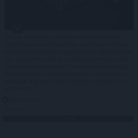
Szerdán is kitartott a vállalati eredményjelentések
táplálta optimizmus Európában, ellensúlyozva a közel-
keleti események miatti aggodalmakat. Rekordszinten
zárt a Stoxx600, a DAX és a CAC40 is, miközben a FTSE
szintén csúcsközelbe került. A szektorindexek közül a
bányavállalatok vezették a nyertesek sorát, amihez a
lendületet a gyengülő dollár nyomán szárnyaló arany
biztosította.
2026. 08. 06. 10:00
Megosztás:
TOVÁBB