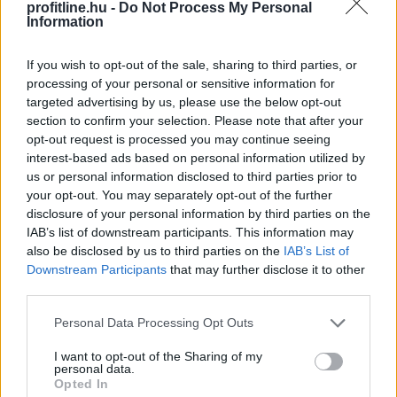
profitline.hu -
Do Not Process My Personal
Information
If you wish to opt-out of the sale, sharing to third parties, or
processing of your personal or sensitive information for
targeted advertising by us, please use the below opt-out
section to confirm your selection. Please note that after your
opt-out request is processed you may continue seeing
interest-based ads based on personal information utilized by
us or personal information disclosed to third parties prior to
your opt-out. You may separately opt-out of the further
A modern világban mindannyian érezzük a folyamatos
disclosure of your personal information by third parties on the
IAB’s list of downstream participants. This information may
online jelenlét és a mindennapi stressz terhét. Az
also be disclosed by us to third parties on the
IAB’s List of
állandó értesítések, e-mailek és közösségi média
Downstream Participants
that may further disclose it to other
platformok miatt egyre nehezebb valóban
third parties.
kikapcsolódni és feltöltődni. Emiatt az utazási trendek
két markáns irányba indultak el az utóbbi években a
Please note that this website/app uses one or more Google
Personal Data Processing Opt Outs
services and may gather and store information including but
tudatos utazók körében. Sokan a teljes elcsendesedést
not limited to your visit or usage behaviour. You may click to
I want to opt-out of the Sharing of my
keresik a képernyők nélküli elvonulásokon, míg mások a
personal data.
grant or deny consent to Google and its third-party tags to
pörgős, inger dús társasági programok során tudnak
Opted In
use your data for below specified purposes in below Google