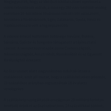
Megjegyezték, hogy az idei őszi iskolai szünet nyertesei a
vidéki települések voltak, a mintegy 280 ezer belföldi vendég
esetében 10-ből kilenc fővároson túli úti célt választott,
körükben a fürdővárosok, Eger, Zalakaros, Gyula, Hévíz és
Hajdúszoboszló volt a legnépszerűbb.
A vidékre érkező külföldiek többsége Hévízre, Bükkre,
Sárvárra, Győrbe és Szegedre látogatott a tájékoztató
szerint. A nemzetközi utazók zöme Csehországból,
Németországból, Ausztriából, Romániából és az Egyesült
Királyságból érkezett.
Az őszi szünet alatt nagyszámban indultak útnak a
családosok, amit jól mutat, hogy a szálláshelyeken jelentős,
21 százalékos arányban regisztráltak 18 év alatti
vendégeket.
A szálláshely-szolgáltatók országosan 29 milliárd forintos
bevételt értek el az őszi szünetben, 24 százalékkal többet,