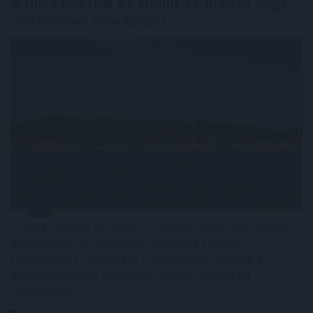
A Duna Paksnál az elmúlt 24 órában
négy
centimétert emelkedett
A Duna Paksnál az elmúlt 24 órában négy centimétert
emelkedett, az emelkedő tendencia tovább
folytatódott - olvasható a kormany.hu oldalon a
hőségriasztásról csütörtök délelőtt közzétett
jelentésében.