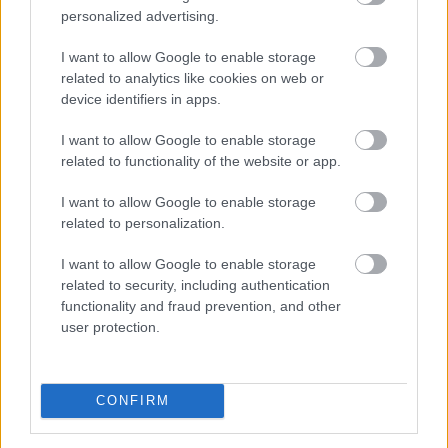
personalized advertising.
I want to allow Google to enable storage
A júniusi ipari termelési és kiskereskedelmi forgalmi
related to analytics like cookies on web or
device identifiers in apps.
adatokat tette ma reggel közzé a KSH. Az ipari
termelés volumene 4,1 százalékkal nőtt éves szinten a
I want to allow Google to enable storage
munkanaphatástól megtisztított adatok szerint. Az
related to functionality of the website or app.
adat jóval kedvezőbb lett az általunk vártnál, de
elmaradt piaci konszenzustól.
I want to allow Google to enable storage
related to personalization.
2026. 08. 06. 16:00
I want to allow Google to enable storage
Megosztás:
related to security, including authentication
TOVÁBB
functionality and fraud prevention, and other
user protection.
Durvul a verseny: nullás díjakat és
százezer forintnál
is többet ér egy új céges
CONFIRM
ügyfél a bankoknak