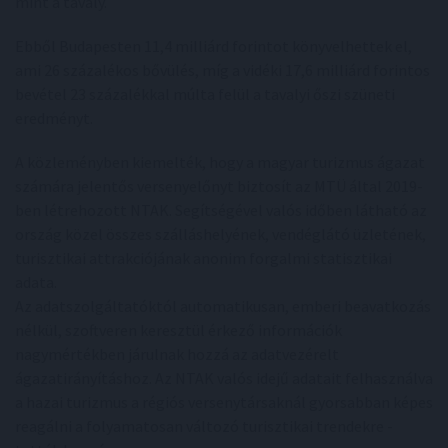
mint a tavaly.
Ebből Budapesten 11,4 milliárd forintot könyvelhettek el,
ami 26 százalékos bővülés, míg a vidéki 17,6 milliárd forintos
bevétel 23 százalékkal múlta felül a tavalyi őszi szüneti
eredményt.
A közleményben kiemelték, hogy a magyar turizmus ágazat
számára jelentős versenyelőnyt biztosít az MTÜ által 2019-
ben létrehozott NTAK. Segítségével valós időben látható az
ország közel összes szálláshelyének, vendéglátó üzletének,
turisztikai attrakciójának anonim forgalmi statisztikai
adata.
Az adatszolgáltatóktól automatikusan, emberi beavatkozás
nélkül, szoftveren keresztül érkező információk
nagymértékben járulnak hozzá az adatvezérelt
ágazatirányításhoz. Az NTAK valós idejű adatait felhasználva
a hazai turizmus a régiós versenytársaknál gyorsabban képes
reagálni a folyamatosan változó turisztikai trendekre -