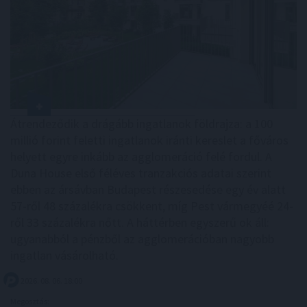
Átrendeződik a drágább ingatlanok földrajza: a 100
millió forint feletti ingatlanok iránti kereslet a főváros
helyett egyre inkább az agglomeráció felé fordul. A
Duna House első féléves tranzakciós adatai szerint
ebben az ársávban Budapest részesedése egy év alatt
57-ről 48 százalékra csökkent, míg Pest vármegyéé 24-
ről 33 százalékra nőtt. A háttérben egyszerű ok áll:
ugyanabból a pénzből az agglomerációban nagyobb
ingatlan vásárolható.
2026. 08. 06. 18:00
Megosztás: