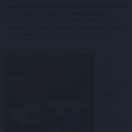
Kiemelkedő utazási kedvet hozott hazánkban az október 26.
és november 3. közötti időszak: a vendégek száma a
félmilliót is meghaladta, 16 százalékkal túlszárnyalva a
tavalyi iskolai szünetben mért értéket is - közölte a Magyar
Turisztikai Ügynökség (MTÜ) csütörtökön az MTI-vel.
A közlemény
szerint
látványosan
nőtt a
szálláshelyek
forgalma,
közel 1,2
millió
éjszakát
regisztráltak,
ami a