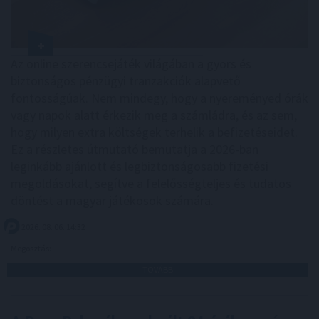
Az online szerencsejáték világában a gyors és
biztonságos pénzügyi tranzakciók alapvető
fontosságúak. Nem mindegy, hogy a nyereményed órák
vagy napok alatt érkezik meg a számládra, és az sem,
hogy milyen extra költségek terhelik a befizetéseidet.
Ez a részletes útmutató bemutatja a 2026-ban
leginkább ajánlott és legbiztonságosabb fizetési
megoldásokat, segítve a felelősségteljes és tudatos
döntést a magyar játékosok számára.
2026. 08. 06. 14:32
Megosztás:
TOVÁBB