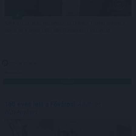
Sakkjátszmához hasonlította Donald Trump amerikai
elnök az Iránnal zajló alkufolyamatot vasárnap.
2026. 08. 10. 06:00
Megosztás:
TOVÁBB
160 éves lett a Fővárosi
Állat- és
Növénykert