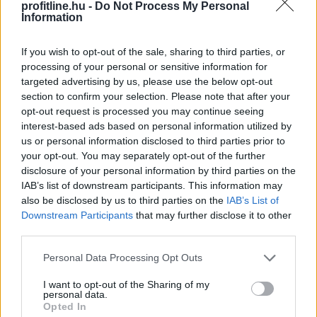
profitline.hu -
Do Not Process My Personal
Megosztás:
Information
TOVÁBB
If you wish to opt-out of the sale, sharing to third parties, or
processing of your personal or sensitive information for
Egyetlen szám mutatja, mikor állhat
le
targeted advertising by us, please use the below opt-out
Michael Saylor Bitcoin-eladása
section to confirm your selection. Please note that after your
opt-out request is processed you may continue seeing
interest-based ads based on personal information utilized by
us or personal information disclosed to third parties prior to
your opt-out. You may separately opt-out of the further
disclosure of your personal information by third parties on the
IAB’s list of downstream participants. This information may
also be disclosed by us to third parties on the
IAB’s List of
Downstream Participants
that may further disclose it to other
third parties.
Please note that this website/app uses one or more Google
Personal Data Processing Opt Outs
services and may gather and store information including but
not limited to your visit or usage behaviour. You may click to
I want to opt-out of the Sharing of my
personal data.
grant or deny consent to Google and its third-party tags to
Opted In
use your data for below specified purposes in below Google