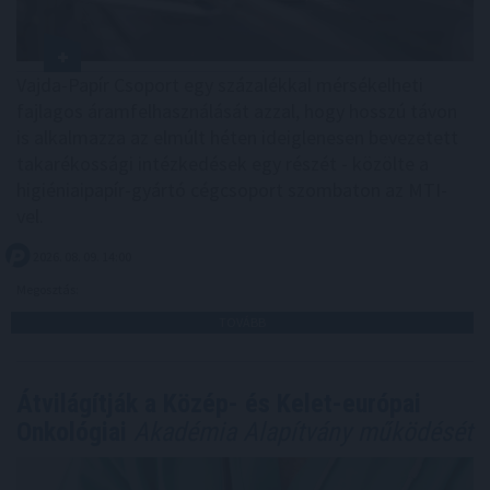
Vajda-Papír Csoport egy százalékkal mérsékelheti
fajlagos áramfelhasználását azzal, hogy hosszú távon
is alkalmazza az elmúlt héten ideiglenesen bevezetett
takarékossági intézkedések egy részét - közölte a
higiéniaipapír-gyártó cégcsoport szombaton az MTI-
vel.
2026. 08. 09. 14:00
Megosztás:
TOVÁBB
Átvilágítják a Közép- és Kelet-európai
Onkológiai
Akadémia Alapítvány működését