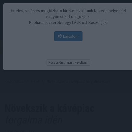
Hiteles, valós és megbízható híreket szállítunk Neked, melyekkel
nagyon sokat dolgozunk.
Kaphatunk cserébe egy LÁJK-ot? Köszönjük!
Lájkolom
Menü
Köszönöm, már like-oltam
Kezdőoldal
//
Hírek
// Növekszik a kávépiac forgalma idén
Növekszik a kávépiac
forgalma idén
2024. 06. 05. 13:00