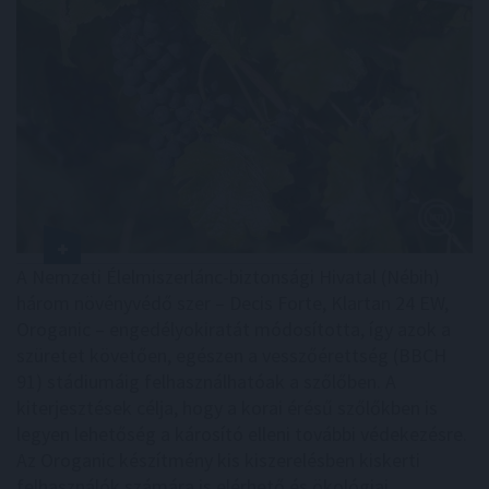
A Nemzeti Élelmiszerlánc-biztonsági Hivatal (Nébih)
három növényvédő szer – Decis Forte, Klartan 24 EW,
Oroganic – engedélyokiratát módosította, így azok a
szüretet követően, egészen a vesszőérettség (BBCH
91) stádiumáig felhasználhatóak a szőlőben. A
kiterjesztések célja, hogy a korai érésű szőlőkben is
legyen lehetőség a károsító elleni további védekezésre.
Az Oroganic készítmény kis kiszerelésben kiskerti
felhasználók számára is elérhető és ökológiai