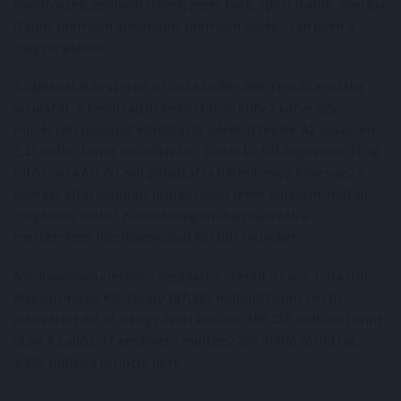
ásványvizek, gyümölcslevek, jeges teák, sport italok, energia
italok, prémium alkoholok, prémium kávék - van jelen a
magyar piacon.
A tájékoztatás szerint a Costa Coffee idén frissíti a márka
arculatát, a keddi sajtótájékoztatón ehhez kötve egy
művészeti pályázat elindítását jelentették be. Az összesen
2,25 millió forint összdíjazású, június 10-tól augusztus 31-ig
futó Costa Art & Craft pályázatra bármilyen, a kávé vagy a
kávézás által inspirált új alkotással lehet pályázni, műfaji
megkötés nélkül. Külön kategóriában díjazzák a
mesterséges intelligenciával készült műveket.
A nyilvánosan elérhető cégadatok szerint a Coca-Cola HBC
Magyarország Kft. tavaly 197,362 milliárd forint nettó
árbevételt ért el, az egy évvel korábbi 166,255 milliárd forint
után. Az adózott eredmény mintegy 200 millió forinttal,
3,825 milliárd forintra nőtt.