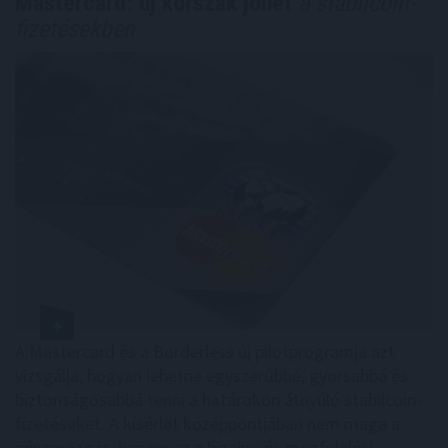
Mastercard: új korszak jöhet
a stabilcoin-
fizetésekben
A Mastercard és a Borderless új pilotprogramja azt
vizsgálja, hogyan lehetne egyszerűbbé, gyorsabbá és
biztonságosabbá tenni a határokon átnyúló stabilcoin-
fizetéseket. A kísérlet középpontjában nem maga a
pénzmozgás, hanem az a bizalmi és megfelelési