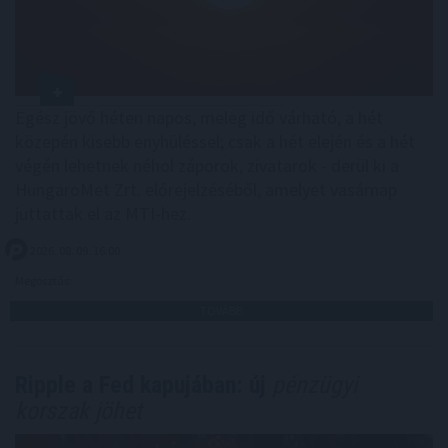
Egész jövő héten napos, meleg idő várható, a hét
közepén kisebb enyhüléssel; csak a hét elején és a hét
végén lehetnek néhol záporok, zivatarok - derül ki a
HungaroMet Zrt. előrejelzéséből, amelyet vasárnap
juttattak el az MTI-hez.
2026. 08. 09. 16:00
Megosztás:
TOVÁBB
Ripple a Fed kapujában: új
pénzügyi
korszak jöhet