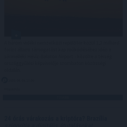
A három vidéki nemzetközi repülőtér közül 1,2 milliárd
forint állami támogatást kap működéséhez idén a
sármelléki Hévíz-Balaton Airport - közölte a térség
országgyűlési képviselője szombaton közösségi
oldalán.
2026. 08. 09. 11:00
Megosztás:
TOVÁBB
24 órás várakozás a kriptóra? Brazília
szigorítja a digitális átutalásokat