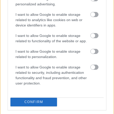
personalized advertising.
I want to allow Google to enable storage
related to analytics like cookies on web or
device identifiers in apps.
I want to allow Google to enable storage
related to functionality of the website or app.
A szívügyének nevezte a fizikai és a digitális
I want to allow Google to enable storage
akadálymentesítést a szociális és családügyi miniszter
related to personalization.
vasárnap a Facebook-oldalán, miután Békés vármegyei
látássérült sorstársainak mutatta meg a
I want to allow Google to enable storage
minisztériumot Éliás Eszter esélyegyenlőségi és
related to security, including authentication
akadálymentesítési államtitkárral és Galambos
functionality and fraud prevention, and other
user protection.
Katalinnal, a fogyatékossággal élő emberek egyenlő
esélyű hozzáféréséért felelős helyettes államtitkárral.
2026. 08. 09. 21:00
CONFIRM
Megosztás: