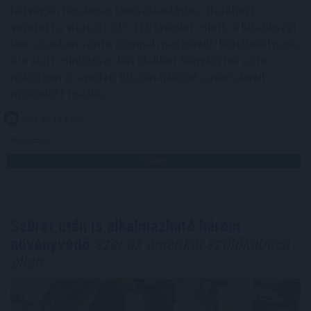
hétvégén tényleges láncszakadáshoz (forkhoz)
vezetett a vitatott BIP-110 javaslat miatt. A kisebbségi
lánc azonban szinte azonnal megbénult: körülbelül nyolc
óra alatt mindössze két blokkot bányásztak rajta,
miközben az eredeti Bitcoin-hálózat zavartalanul
működött tovább.
2026. 08. 10. 04:00
Megosztás:
TOVÁBB
Szüret után is alkalmazható három
növényvédő
szer az amerikai szőlőkabóca
ellen