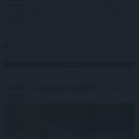
Spanyolország az ilyenkor szokásosnál mintegy
félmillióval több turistára számít a jövő heti teljes
napfogyatkozás miatt.
2026. 08. 09. 20:00
Megosztás:
TOVÁBB
Ezekkel a számokkal nyerhettél
a hatos
lottón!