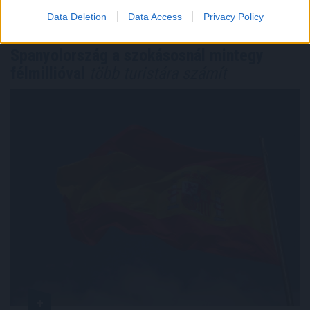
TOVÁBB
Data Deletion
Data Access
Privacy Policy
Spanyolország a szokásosnál mintegy
félmillióval
több turistára számít