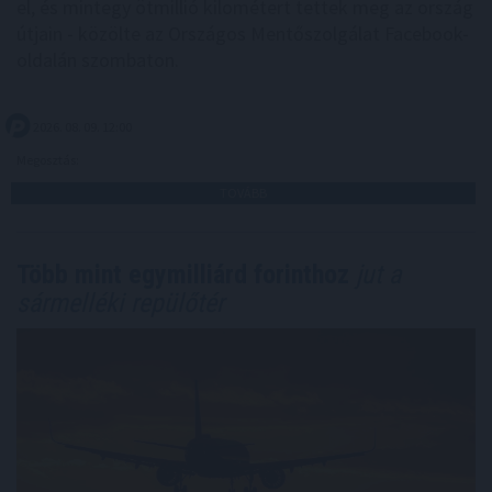
el, és mintegy ötmillió kilométert tettek meg az ország
útjain - közölte az Országos Mentőszolgálat Facebook-
oldalán szombaton.
2026. 08. 09. 12:00
Megosztás:
TOVÁBB
Több mint egymilliárd forinthoz
jut a
sármelléki repülőtér