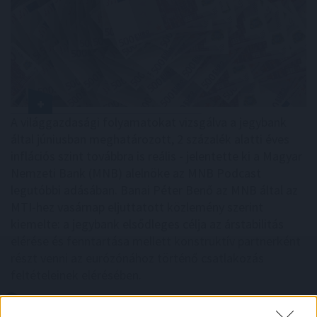
A világgazdasági folyamatokat vizsgálva a jegybank
által júniusban meghatározott, 2 százalék alatti éves
inflációs szint továbbra is reális - jelentette ki a Magyar
Nemzeti Bank (MNB) alelnöke az MNB Podcast
legutóbbi adásában. Banai Péter Benő az MNB által az
MTI-hez vasárnap eljuttatott közlemény szerint
kiemelte: a jegybank elsődleges célja az árstabilitás
elérése és fenntartása mellett konstruktív partnerként
részt venni az eurózónához történő csatlakozás
feltételeinek elérésében.
2026. 08. 09. 23:00