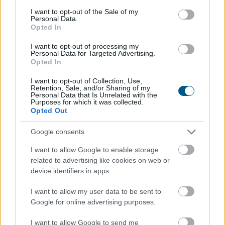
A Strategy (MSTR), Michael Saylor Bitcoin-
consent section.
I want to opt-out of the Sale of my
Personal Data.
stratégiájának zászlóshajója, sokáig a „vásárolj és tarts
Opted In
örökké” elvet követte. Az utóbbi időben azonban a
vállalat Bitcoin-eladásokba kezdett, elsősorban azért,
I want to opt-out of processing my
Personal Data for Targeted Advertising.
hogy finanszírozza egyes pénzügyi kötelezettségeit.
Opted In
2026. 08. 09. 22:00
I want to opt-out of Collection, Use,
Retention, Sale, and/or Sharing of my
Megosztás:
Personal Data that Is Unrelated with the
Purposes for which it was collected.
TOVÁBB
Opted Out
Google consents
Kátai-Németh Vilmos: az
I want to allow Google to enable storage
akadálymentesítés
a szívügyem
related to advertising like cookies on web or
device identifiers in apps.
I want to allow my user data to be sent to
Google for online advertising purposes.
I want to allow Google to send me