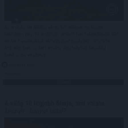
Az andalúziai Niebla város közelében nyolcezer
hektáron pusztít erdőtűz, emiatt hat településről 500
embert evakuáltak elővigyázatosságból - közölte
Antonio Sanz, a tartomány vészhelyzet-kezelési
tanácsosa vasárnap.
2026. 08. 10. 02:00
Megosztás:
TOVÁBB
A világ 10 legjobb filmje, ami valaha
készült - hányat láttál?