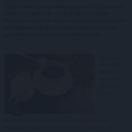
Tavaly a kedvezőtlen gazdasági környezet miatt visszaesett
a kávépiac forgalma, de az év első négy hónapjában
újraindult a növekedés - mondta Kedves Zoltán, a Coca-Cola
HBC Magyarország kávé és prémium alkoholok üzletág
igazgatója keddi budapesti sajtótájékoztatóján.
A Nielsen
piackutató
adatait
ismertetve
közölte: a
hazai
kiskereskedelmi kávépiac értéke (a szemes, őrölt és
kapszulás típusokat beleértve, kivéve az instant kávé