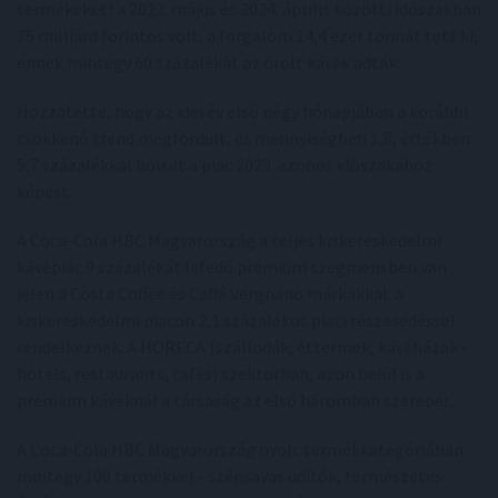
termékeket) a 2023. május és 2024. április közötti időszakban
75 milliárd forintos volt, a forgalom 14,4 ezer tonnát tett ki,
ennek mintegy 60 százalékát az őrölt kávék adták.
Hozzátette, hogy az idei év első négy hónapjában a korábbi
csökkenő trend megfordult, és mennyiségben 1,8, értékben
5,7 százalékkal bővült a piac 2023. azonos időszakához
képest.
A Coca-Cola HBC Magyarország a teljes kiskereskedelmi
kávépiac 9 százalékát lefedő prémium szegmensben van
jelen a Costa Coffee és Caffé Vergnano márkákkal: a
kiskereskedelmi piacon 2,1 százalékos piaci részesedéssel
rendelkeznek. A HORECA (szállodák, éttermek, kávéházak -
hotels, restaurants, cafés) szektorban, azon belül is a
prémium kávéknál a társaság az első háromban szerepel.
A Coca-Cola HBC Magyarország nyolc termékkategóriában
mintegy 100 termékkel - szénsavas üdítők, természetes