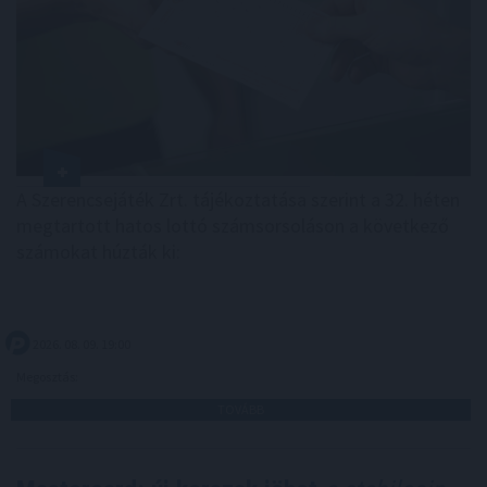
A Szerencsejáték Zrt. tájékoztatása szerint a 32. héten
megtartott hatos lottó számsorsoláson a következő
számokat húzták ki:
2026. 08. 09. 19:00
Megosztás:
TOVÁBB