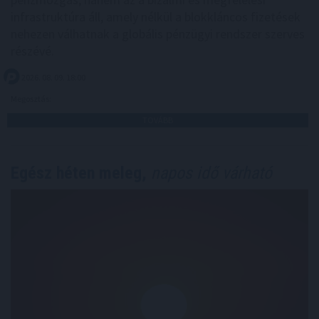
infrastruktúra áll, amely nélkül a blokkláncos fizetések
nehezen válhatnak a globális pénzügyi rendszer szerves
részévé.
2026. 08. 09. 18:00
Megosztás:
TOVÁBB
Egész héten meleg,
napos idő várható