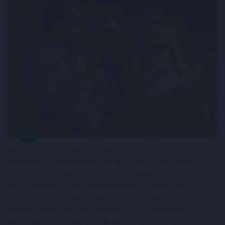
Lehetséges egyetlen, megkérdőjelezhetetlen listába
rendezni a filmtörténet legnagyszerűbb alkotásait?
Aligha, hiszen egy film értékét nemcsak a rendezés
vagy a színészi játék határozza meg, hanem az is,
milyen hatást gyakorol a nézőre. Az alábbi rangsor
ezért szükségszerűen szubjektív, összeállításánál
azonban figyelembe vettük a filmek művészi