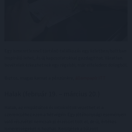
Egy ismeretlennel történő találkozás egy üzletben/boltban
inspiráló lehet, és új kapcsolatokkal gazdagíthat. Váratlan
bevételek érkezhetnek egy régebbi, már elfeledett dologból.
Biztos, magas kamat a pénzünkre,
állampapír ITT
Halak (február 19. – március 20.)
Halak, az empátiátok és intuíciótok vezethet el a
szerencséhez ezen a hétvégén. Egy jótékonysági eseményen
való részvétel nemcsak jó érzéssel tölt el, de új, értékes
ismeretségeket is hozhat. Kerüljétek a túlzott