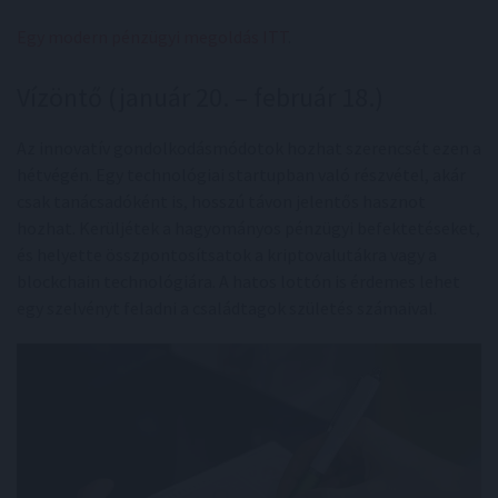
Egy modern pénzügyi megoldás ITT
.
Vízöntő (január 20. – február 18.)
Az innovatív gondolkodásmódotok hozhat szerencsét ezen a
hétvégén. Egy technológiai startupban való részvétel, akár
csak tanácsadóként is, hosszú távon jelentős hasznot
hozhat. Kerüljétek a hagyományos pénzügyi befektetéseket,
és helyette összpontosítsatok a kriptovalutákra vagy a
blockchain technológiára. A hatos lottón is érdemes lehet
egy szelvényt feladni a családtagok születés számaival.