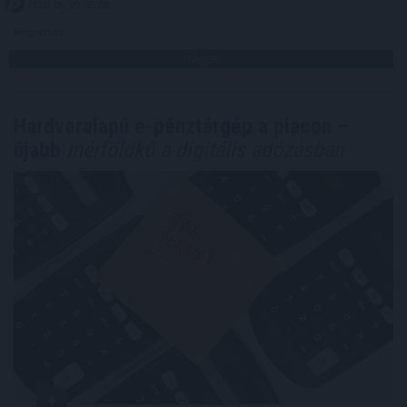
2026. 08. 09. 05:00
Megosztás:
TOVÁBB
Hardveralapú e-pénztárgép a piacon –
újabb
mérföldkő a digitális adózásban