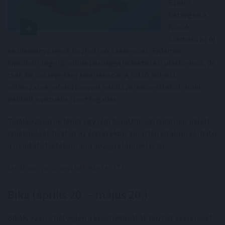
Ezen a
hétvégén a
Kosok
számára az új
kezdeményezések hozhatnak szerencsét. Érdemes
kipróbálni egy új online pénzügyi befektetési platformot, de
csak kis összegekkel kísérletezve. A lottó helyett
válasszatok valami innovatívabb szerencsejátékot, mint
például a virtuális sportfogadás.
Találkozásotok lehet egy régi baráttal, aki izgalmas üzleti
lehetőséget hozhat az életetekbe. Váratlan jutalom várható
a munkahelyeteken, ami anyagi előnnyel is jár.
Izgalmas pénzügyi befektetés ITT
.
Bika (április 20. – május 20.)
Bikák, ezen a hétvégén a kreativitásotok hozhat szerencsét.