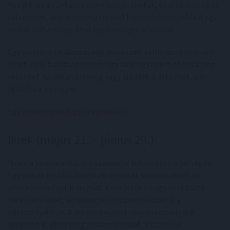
Kerüljétek a szokásos szerencsejátékokat, és próbáljatok ki
valami újat, ami a művészetekkel kapcsolatos – például egy
online rajzverseny, ahol nyeremények is vannak.
Egy véletlen találkozás egy művészeti kiállításon inspiráló
lehet, és új barátságokhoz vagy akár egy üzleti társuláshoz
vezethet. Váratlan örökség vagy ajándék is érkezhet, ami
feldobja a hétvégét.
Egy modern pénzügyi megoldás ITT
.
Ikrek (május 21. – június 20.)
Ikrek, a kommunikáció a szerencse kulcsa ezen a hétvégén.
Egy online triviális kvízjáték nemcsak szórakoztató, de
pénznyereményt is hozhat. Kerüljétek a nagy kockázatú
befektetéseket, és helyette összpontosítsatok a
hálózatépítésre. A lottón beüthet valami komolyabb
nyereség is, játsz meg a házszámodat, a személyi