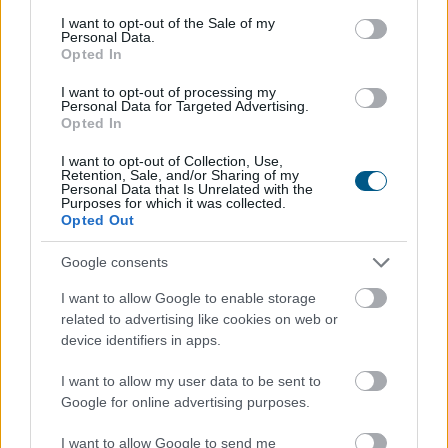
consent section.
I want to opt-out of the Sale of my
Personal Data.
Történelmi mélypontra csökkent a Lake Mead, az
Opted In
Egyesült Államok legnagyobb víztározójának vízszintje
szombaton – derül ki a vízügyi hatóságok adataiból.
I want to opt-out of processing my
Personal Data for Targeted Advertising.
Opted In
I want to opt-out of Collection, Use,
Retention, Sale, and/or Sharing of my
2026. 08. 09. 09:00
Personal Data that Is Unrelated with the
Purposes for which it was collected.
Megosztás:
Opted Out
TOVÁBB
Google consents
I want to allow Google to enable storage
Keddig tartja fent az extrém hőség miatt
related to advertising like cookies on web or
bevezetett intézkedéseit a Posta
device identifiers in apps.
I want to allow my user data to be sent to
Google for online advertising purposes.
I want to allow Google to send me