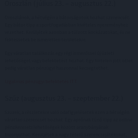
Oroszlán (július 23. – augusztus 22.)
Oroszlánok, a hétvégén a bátorságotok hozhat szerencsét.
Egy bátor tipp a sportfogadásban kivételes nyereményhez
vezethet. Kerüljétek azonban a túlzott kockázatokat, és ne
fektessetek be ismeretlen területekre.
Egy váratlan találkozás egy régi ismerőssel új üzleti
lehetőséget vagy befektetést hozhat. Egy hirtelen jött ötlet
pedig váratlan pénzügyi haszonnal kecsegtethet.
Izgalmas pénzügyi befektetés ITT
.
Szűz (augusztus 23. – szeptember 22.)
Szüzek, a részletekre való odafigyelésetek ezen a hétvégén
váratlan szerencsét hozhat. Egy aprónak tűnő tipp az online
pénzkereseti lehetőségek között aranybányának
bizonyulhat. Kerüljétek a nagy tételű szerencsejátékokat,