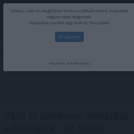
Hiteles, valós és megbízható híreket szállítunk Neked, melyekkel
nagyon sokat dolgozunk.
Kaphatunk cserébe egy LÁJK-ot? Köszönjük!
Lájkolom
Menü
Köszönöm, már like-oltam
Kezdőoldal
//
Hírek
// Pénz és szerencse horoszkóp a hétvégére -
Az IKREK lottózzon, a RÁK váratlan pénzhez jut
Pénz és szerencse horoszkóp
a hétvégére - Az
IKREK