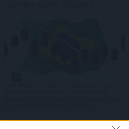
szigorítja a digitális átutalásokat
Brazília központi bankja új szabályozással lép fel a
kriptovalutás csalások ellen: 2027. január 1-jétől
bizonyos, 10 000 dollár feletti kriptoátutalásokat akár
24 órára visszatarthatnak a szolgáltatók.
2026. 08. 09. 10:00