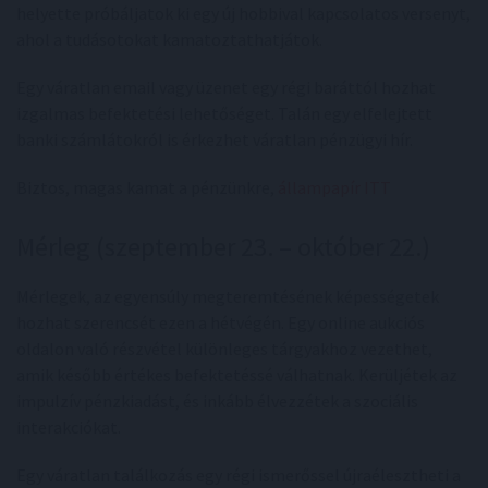
helyette próbáljatok ki egy új hobbival kapcsolatos versenyt,
ahol a tudásotokat kamatoztathatjátok.
Egy váratlan email vagy üzenet egy régi baráttól hozhat
izgalmas befektetési lehetőséget. Talán egy elfelejtett
banki számlátokról is érkezhet váratlan pénzügyi hír.
Biztos, magas kamat a pénzünkre,
állampapír ITT
Mérleg (szeptember 23. – október 22.)
Mérlegek, az egyensúly megteremtésének képességetek
hozhat szerencsét ezen a hétvégén. Egy online aukciós
oldalon való részvétel különleges tárgyakhoz vezethet,
amik később értékes befektetéssé válhatnak. Kerüljétek az
impulzív pénzkiadást, és inkább élvezzétek a szociális
interakciókat.
Egy váratlan találkozás egy régi ismerőssel újraélesztheti a