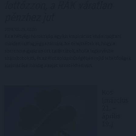
lottózzon, a RÁK váratlan
pénzhez jut
2024. 03. 23. 02:00
Ez a hétvégi horoszkóp egy kis inspirációt kíván nyújtani
minden csillagjegy számára. Ne felejtsétek el, hogy a
szerencse gyakran ott talál rátok, ahol a legkevésbé
számítotok rá, és az élet sokszínűségében rejlő lehetőségek
kiaknázása mindig a saját kezetekben van.
Kos
(március
21. –
április
19.)