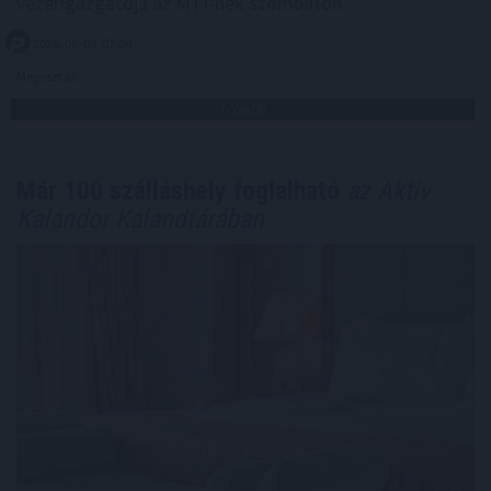
vezérigazgatója az MTI-nek szombaton.
2026. 08. 09. 07:00
Megosztás:
TOVÁBB
Már 100 szálláshely foglalható
az Aktív
Kalandor Kalandtárában