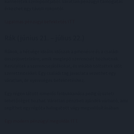
karrieretek szempontjából. Váratlan pénzügyi támogatás
érkezhet egy távoli rokontól.
Izgalmas pénzügyi befektetés ITT
.
Rák (június 21. – július 22.)
Rákok, a hétvége ideális időszak a pihenésre és a családi
összejövetelekre, amik meglepő szerencsét hozhatnak.
Kerüljétek a szerencsejátékokat, és inkább töltsétek időt
szeretteitekkel. Egy családi tag javaslata vezethet egy
váratlan, de nyereséges befektetéshez.
Egy régen látott ismerős felbukkanása pedig új üzleti
lehetőséget hozhat. Váratlan pénzbeli ajándék várható, ami
segíthet egy régóta halogatott vágy megvalósításában.
Egy modern pénzügyi megoldás ITT
.