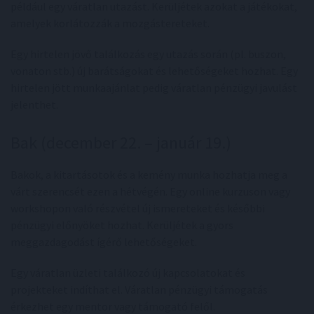
például egy váratlan utazást. Kerüljétek azokat a játékokat,
amelyek korlátozzák a mozgástereteket.
Egy hirtelen jövő találkozás egy utazás során (pl. buszon,
vonaton stb.) új barátságokat és lehetőségeket hozhat. Egy
hirtelen jött munkaajánlat pedig váratlan pénzügyi javulást
jelenthet.
Bak (december 22. – január 19.)
Bakok, a kitartásotok és a kemény munka hozhatja meg a
várt szerencsét ezen a hétvégén. Egy online kurzuson vagy
workshopon való részvétel új ismereteket és későbbi
pénzügyi előnyöket hozhat. Kerüljétek a gyors
meggazdagodást ígérő lehetőségeket.
Egy váratlan üzleti találkozó új kapcsolatokat és
projekteket indíthat el. Váratlan pénzügyi támogatás
érkezhet egy mentor vagy támogató felől.