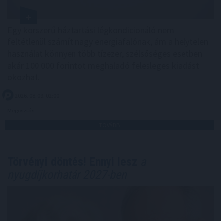
Egy korszerű háztartási légkondicionáló nem
feltétlenül számít nagy energiafalónak, ám a helytelen
használat könnyen több tízezer, szélsőséges esetben
akár 100 000 forintot meghaladó felesleges kiadást
okozhat.
2026. 08. 09. 02:00
Megosztás:
TOVÁBB
Törvényi döntés! Ennyi lesz
a
nyugdíjkorhatár 2027-ben