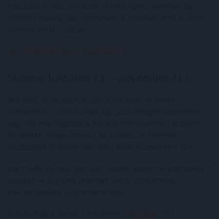
kapcsolatotokat, ami üzleti lehetőséghez vezethet. Egy
hirtelen örökség vagy nyeremény is érkezhet, amit érdemes
jótékony célra fordítani.
Egy modern pénzügyi megoldás ITT
.
Skorpió (október 23. – november 21.)
Skorpiók, az intuíciótok ezen a hétvégén vezethet
benneteket a szerencséhez. Egy pszichológiai alapú játék
vagy rejtvény megoldása jelentős nyereményhez vezethet.
Kerüljétek a hagyományos kaszinókat, és helyette
próbáljatok ki valami újat, ami a belső érzéseitekre épít.
Egy találkozás egy spirituális rendezvényen mély benyomást
hagyhat, és új utakra vezethet. Váratlan bevételek
érkezhetnek egy régi befektetésből.
Biztos, magas kamat a pénzünkre,
állampapír ITT