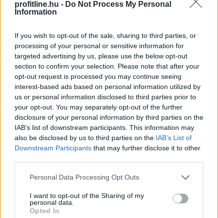
profitline.hu -
Do Not Process My Personal
Megosztás:
Information
TOVÁBB
If you wish to opt-out of the sale, sharing to third parties, or
processing of your personal or sensitive information for
Történelmi mélypontra csökkent az
targeted advertising by us, please use the below opt-out
Egyesült Államok
legnagyobb
section to confirm your selection. Please note that after your
opt-out request is processed you may continue seeing
víztározójának vízszintje
interest-based ads based on personal information utilized by
us or personal information disclosed to third parties prior to
your opt-out. You may separately opt-out of the further
disclosure of your personal information by third parties on the
IAB’s list of downstream participants. This information may
also be disclosed by us to third parties on the
IAB’s List of
Downstream Participants
that may further disclose it to other
third parties.
Please note that this website/app uses one or more Google
Personal Data Processing Opt Outs
services and may gather and store information including but
not limited to your visit or usage behaviour. You may click to
I want to opt-out of the Sharing of my
personal data.
grant or deny consent to Google and its third-party tags to
Opted In
use your data for below specified purposes in below Google