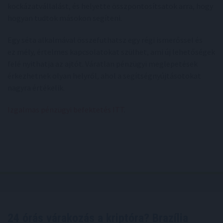
kockázatvállalást, és helyette összpontosítsatok arra, hogy
hogyan tudtok másokon segíteni.
Egy séta alkalmával összefuthatsz egy régi ismerőssel és
ez mély, értelmes kapcsolatokat szülhet, ami új lehetőségek
felé nyithatja az ajtót. Váratlan pénzügyi meglepetések
érkezhetnek olyan helyről, ahol a segítségnyújtásotokat
nagyra értékelik.
Izgalmas pénzügyi befektetés ITT
.
24 órás várakozás a kriptóra? Brazília