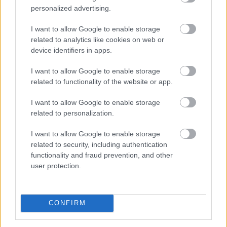
personalized advertising.
I want to allow Google to enable storage
related to analytics like cookies on web or
device identifiers in apps.
I want to allow Google to enable storage
related to functionality of the website or app.
I want to allow Google to enable storage
A Magyar Posta keddig tartja fent az extrém hőség
related to personalization.
miatt ideiglenesen elrendelt intézkedéseit - közölte a
társaság a honlapján szombaton.
I want to allow Google to enable storage
related to security, including authentication
functionality and fraud prevention, and other
user protection.
2026. 08. 09. 08:00
Megosztás:
CONFIRM
TOVÁBB