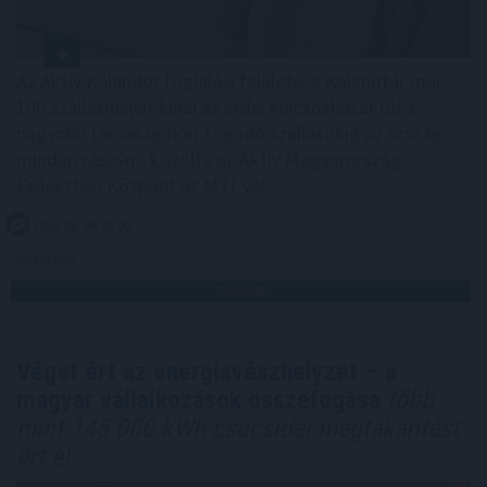
Az Aktív Kalandor foglalási felülete, a Kalandtár már
100 szálláshelyet kínál az erdei kulcsosházaktól a
nagyobb társaságokat fogadó szállásokig az ország
minden részén - közölte az Aktív Magyarország
Fejlesztési Központ az MTI-vel.
2026. 08. 09. 06:00
Megosztás:
TOVÁBB
Véget ért az energiavészhelyzet – a
magyar vállalkozások összefogása
több
mint 145 000 kWh csúcsidei megtakarítást
ért el