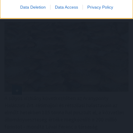
Data Deletion
Data Access
Privacy Policy
185 tonna hal pusztult
el Rétimajorban
A súlyos vízhiány következtében az Aranyponty
Halászati Zrt. rétimajori és rétszilasi halastavain az
elmúlt hetekben 185 tonna hal pusztult el, a közvetlen
állományveszteség értéke megközelíti a 200 millió
forintot - mondta Lévai Ferenc a társaság