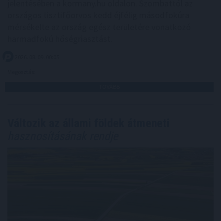
jelentésében a kormany.hu oldalon. Szombattól az
országos tisztifőorvos kedd éjfélig másodfokúra
mérsékelte az ország egész területére vonatkozó
harmadfokú hőségriasztást.
2026. 08. 09. 00:05
Megosztás:
TOVÁBB
Változik az állami földek átmeneti
hasznosításának rendje