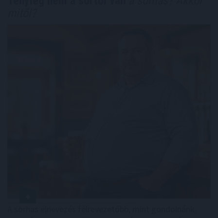
Tényleg nem a sörtől van
a sörhas? Akkor
mitől?
A sörhas elnevezés félrevezetőbb, mint gondolnánk.