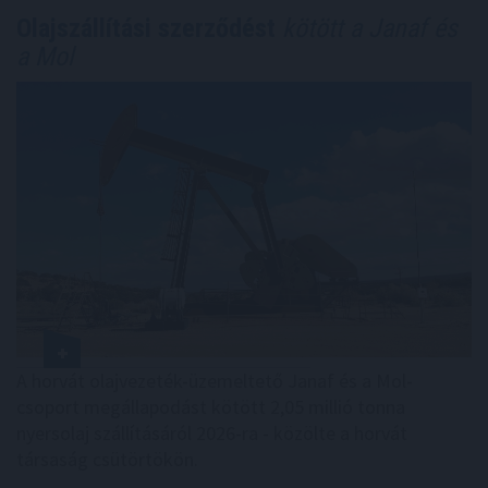
Olajszállítási szerződést
kötött a Janaf és
a Mol
A horvát olajvezeték-üzemeltető Janaf és a Mol-
csoport megállapodást kötött 2,05 millió tonna
nyersolaj szállításáról 2026-ra - közölte a horvát
társaság csütörtökön.