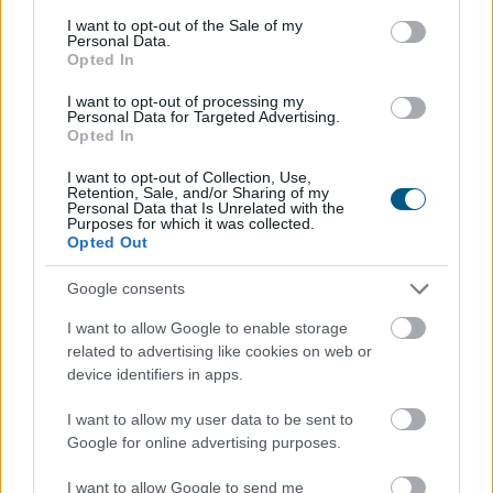
közölte az Országos Vízügyi Főigazgatóság
consent section.
I want to opt-out of the Sale of my
sajtóosztálya az MTI-vel pénteken.
Personal Data.
Opted In
2026. 08. 08. 04:00
I want to opt-out of processing my
Megosztás:
Personal Data for Targeted Advertising.
Opted In
TOVÁBB
I want to opt-out of Collection, Use,
Retention, Sale, and/or Sharing of my
Personal Data that Is Unrelated with the
Purposes for which it was collected.
Új tudományos tény: A futás mellett
az
Opted Out
agyadat is futtatni kell
Google consents
I want to allow Google to enable storage
related to advertising like cookies on web or
device identifiers in apps.
I want to allow my user data to be sent to
Google for online advertising purposes.
I want to allow Google to send me