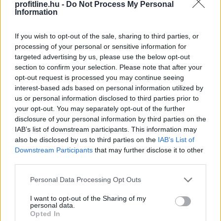
profitline.hu -
Do Not Process My Personal
Information
Megérkezett az eső a
Duna vízgyűjtőjére
If you wish to opt-out of the sale, sharing to third parties, or
processing of your personal or sensitive information for
targeted advertising by us, please use the below opt-out
section to confirm your selection. Please note that after your
opt-out request is processed you may continue seeing
interest-based ads based on personal information utilized by
us or personal information disclosed to third parties prior to
your opt-out. You may separately opt-out of the further
disclosure of your personal information by third parties on the
IAB’s list of downstream participants. This information may
also be disclosed by us to third parties on the
IAB’s List of
Downstream Participants
that may further disclose it to other
third parties.
Please note that this website/app uses one or more Google
Personal Data Processing Opt Outs
services and may gather and store information including but
Megérkezett a rég várt eső a Duna vízgyűjtőjére, a
not limited to your visit or usage behaviour. You may click to
I want to opt-out of the Sharing of my
folyó magyarországi szakaszán azonban továbbra is
personal data.
grant or deny consent to Google and its third-party tags to
Opted In
csak pár centiméteres vízszintváltozások jellemzőek -
use your data for below specified purposes in below Google