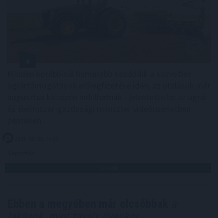
Minden korábbinál hamarabb kezdődik a közvetlen
agrártámogatások előlegfizetése idén, az utalások már
augusztus közepén indulhatnak - jelentette be az agrár-
és élelmiszer-gazdasági miniszter videóüzenetben
pénteken.
2026. 08. 08. 07:00
Megosztás:
TOVÁBB
Ebben a megyében már olcsóbbak
a
lakások, mint tavaly ilyenkor