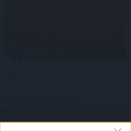
A FAO élelmiszer-alapanyagárainak referenciamutatója
enyhén emelkedett júliusban, mivel a közelmúltbeli
hőhullámok és az energiapiacon tapasztalható
dinamikák felnyomták a gabonafélék, a növényi olajok
és a cukor árát – adta hírül az ENSZ Élelmezésügyi és
Mezőgazdasági Szervezete (FAO).
2026. 08. 08. 05:00
Megosztás:
TOVÁBB