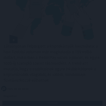
Látványosan felpörgött a kriptokártyák használata: a
havi fizetési volumen már meghaladja a 759 millió
dollárt, miközben a RedotPay vezeti a piacot, és egyre
több új szereplő szerez részesedést. A trend azt
mutatja, hogy a stabilcoinok egyre inkább kilépnek a
kriptotőzsdék világából, és valódi, mindennapi
fizetőeszközzé válhatnak.
2026. 08. 08. 09:00
Megosztás:
TOVÁBB