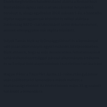
Ennek megfelelően haladéktalanul aláírta a Nemzetközi
Büntetőbírósághoz való csatlakozásunkat helyreállító
törvényt is, ahogy egyébként 2024. március 5-én, a hivatalba
lépése napján ugyancsak késleltetés nélkül aláírta a
Svédország NATO-csatlakozásáról szóló dokumentumot,
aminek ellenjegyzése már régóta húzódott.
Sulyok Tamás bízik az új Országgyűléssel és a kormánnyal
való józan alkotmányos együttműködés kiteljesedésében.
Bízik abban is, hogy az erős demokratikus felhatalmazásuk
szilárd elkötelezettséggel párosul alkotmányos értékeink
és az Európai Unió alapértékeinek tiszteletben tartása iránt.
Magyar Péter a Tisza Párt április 12-i választási győzelme
után szólította fel lemondásra mások mellett a
köztársasági elnököt. Az érintetteknek május 31-ig szabott
határidőt a lemondásra.