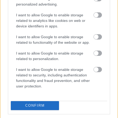
personalized advertising.
I want to allow Google to enable storage
related to analytics like cookies on web or
device identifiers in apps.
I want to allow Google to enable storage
related to functionality of the website or app.
I want to allow Google to enable storage
related to personalization.
Közismert, hogy a rendszeres mozgás védi a szív- és
I want to allow Google to enable storage
érrendszert. Kevesebben tudják azonban, hogy a
related to security, including authentication
szellemi fittség megőrzéséhez a fizikai edzés
functionality and fraud prevention, and other
önmagában nem mindig elegendő .
user protection.
2026. 08. 08. 03:00
CONFIRM
Megosztás:
TOVÁBB