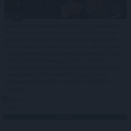
Magyarország energiaellátása stabil, az ivóvízellátás
biztosított, ezért feloldják a rendkívüli intézkedések
egy részét, ugyanakkor folyamatosan figyelemmel
kísérik a paksi atomerőmű működését, ahol a mostani
vízállásjelzések alapján "halvány esély van arra", hogy
hétfőn újraindulhat még egy turbina - közölte a
miniszterelnök pénteki sajtótájékoztatóján, amelyen
azzal vádolta az Orbán-kormányt, hogy drámai
helyzetet hagyott hátra az energia- és vízellátás
területén.
2026. 08. 07. 21:00
Megosztás:
TOVÁBB