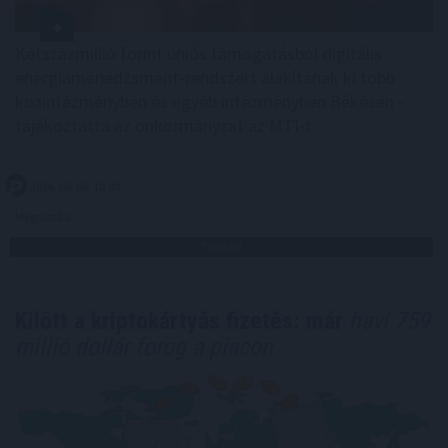
Kétszázmillió forint uniós támogatásból digitális
energiamenedzsment-rendszert alakítanak ki több
közintézményben és egyéb intézményben Békésen -
tájékoztatta az önkormányzat az MTI-t.
2026. 08. 08. 10:00
Megosztás:
TOVÁBB
Kilőtt a kriptokártyás fizetés: már
havi 759
millió dollár forog a piacon