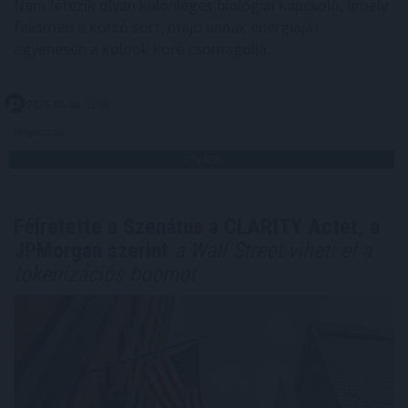
Nem létezik olyan különleges biológiai kapcsoló, amely
felismeri a korsó sört, majd annak energiáját
egyenesen a köldök köré csomagolja.
2026. 08. 08. 01:00
Megosztás:
TOVÁBB
Félretette a Szenátus a CLARITY Actet, a
JPMorgan szerint
a Wall Street viheti el a
tokenizációs boomot