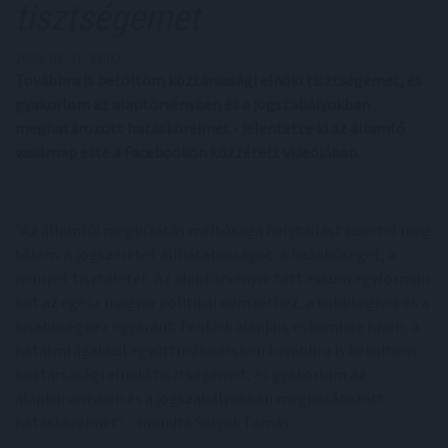
tisztségemet
2026. 05. 31. 23:00
Továbbra is betöltöm köztársasági elnöki tisztségemet, és
gyakorlom az alaptörvényben és a jogszabályokban
meghatározott hatásköreimet - jelentette ki az államfő
vasárnap este a Facebookon közzétett videójában.
"Az államfői megbízatás méltósága helytállást követel meg
tőlem. A jogszeretet állhatatosságot, a hazahűséget, a
nemzet tiszteletet. Az alaptörvényre tett esküm egyformán
köt az egész magyar politikai nemzethez, a többséghez és a
kisebbséghez egyaránt. Fentiek alapján, eskümhöz híven, a
hatalmi ágakkal együttműködésben továbbra is betöltöm
köztársasági elnöki tisztségemet, és gyakorlom az
alaptörvényben és a jogszabályokban meghatározott
hatásköreimet" - mondta Sulyok Tamás.