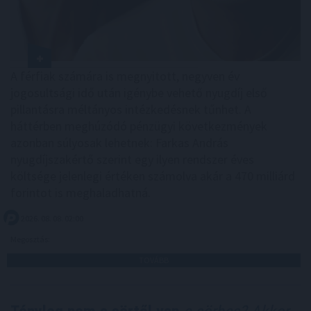
A férfiak számára is megnyitott, negyven év
jogosultsági idő után igénybe vehető nyugdíj első
pillantásra méltányos intézkedésnek tűnhet. A
háttérben meghúzódó pénzügyi következmények
azonban súlyosak lehetnek: Farkas András
nyugdíjszakértő szerint egy ilyen rendszer éves
költsége jelenlegi értéken számolva akár a 470 milliárd
forintot is meghaladhatná.
2026. 08. 08. 02:00
Megosztás:
TOVÁBB