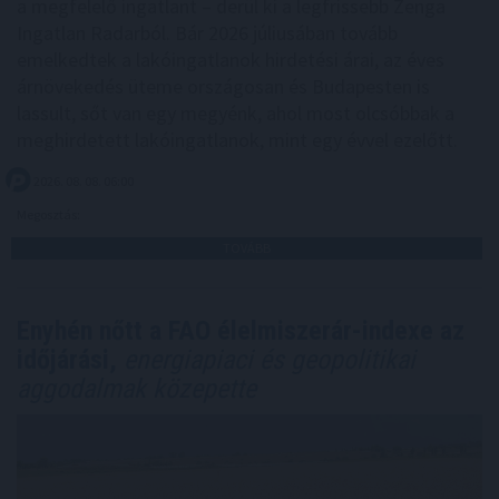
a megfelelő ingatlant – derül ki a legfrissebb Zenga
Ingatlan Radarból. Bár 2026 júliusában tovább
emelkedtek a lakóingatlanok hirdetési árai, az éves
árnövekedés üteme országosan és Budapesten is
lassult, sőt van egy megyénk, ahol most olcsóbbak a
meghirdetett lakóingatlanok, mint egy évvel ezelőtt.
2026. 08. 08. 06:00
Megosztás:
TOVÁBB
Enyhén nőtt a FAO élelmiszerár-indexe az
időjárási,
energiapiaci és geopolitikai
aggodalmak közepette