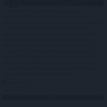
A stabilcoin APY azt mutatja meg, hogy egy
stabilcoinban elhelyezett befektetés egy év alatt
mekkora hozamot termelhet a kamatos kamat hatását
is figyelembe véve. Bár első pillantásra egyszerű
százalékos mutatónak tűnik, a háttérben hitelezési,
likviditási, kereskedési és akár derivatív piaci
mechanizmusok is működhetnek. Éppen ezért két
azonos APY-t kínáló lehetőség kockázata teljesen
eltérő lehet. Az alábbi elemzés közérthetően mutatja
be, mit jelent a stabilcoin APY, hogyan keletkezik a
hozam, milyen kockázatokkal járhat, és mire érdemes
figyelni egy ilyen ajánlat értékelésekor.
2026. 08. 07. 19:00
Megosztás:
TOVÁBB