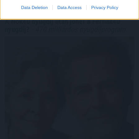
Data Deletion
Data Access
Privacy Policy
A Nők40 nyugdíj után jöhet a Férfiak40
nyugdíj?
- 470 milliárdos nyugdíjprogram