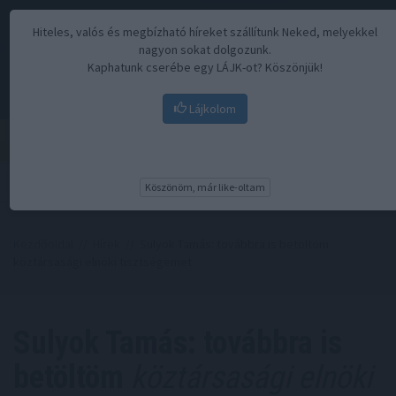
Hiteles, valós és megbízható híreket szállítunk Neked, melyekkel
nagyon sokat dolgozunk.
Kaphatunk cserébe egy LÁJK-ot? Köszönjük!
Lájkolom
Menü
Köszönöm, már like-oltam
Kezdőoldal
//
Hírek
// Sulyok Tamás: továbbra is betöltöm
köztársasági elnöki tisztségemet
Sulyok Tamás: továbbra is
betöltöm
köztársasági elnöki