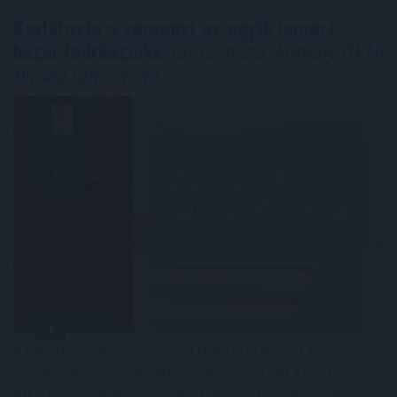
Korlátozta a versenyt az egyik ismert
hazai fodrászcikk
forgalmazó, komoly GVH-
bírság lett a vége
A Gazdasági Versenyhivatal (GVH) több mint 68 millió
forint versenyfelügyeleti bírságot szabott ki a Hair-Line
Kft.-re – az egyik ismert, évtizedek óta működő hazai