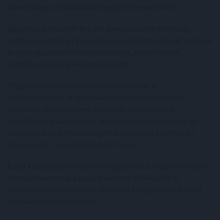
alkotmányos elvárásoknak megfelelő rendezésére.
Úgy vélte, a kialakult helyzet megoldásában hatékony
segítséget adhat az Európa Tanács mellett működő Velencei
Bizottság szakértői közreműködése, melyet ennek
érdekében nemrég kezdeményezett.
"Ugyanakkor szeretném eloszlatni azokat a
feltételezéseket, hogy elnöki hatásköreimet eleve a
kormány célkitűzéseinek kifejezett akadályozása
szándékával gyakorolnám, legyen szó akár konkrétan az
uniós források lehívhatóságához szükséges jogalkotási
folyamatról" - emelte ki Sulyok Tamás.
Ezzel kapcsolatban külön is hangsúlyozta, hogy kiemelten
tiszteletben tartja a hazánk nemzeti érdekeinek és
nemzetközi tekintélyének védelmét szolgáló mindenkori
kormányzati törekvéseket.