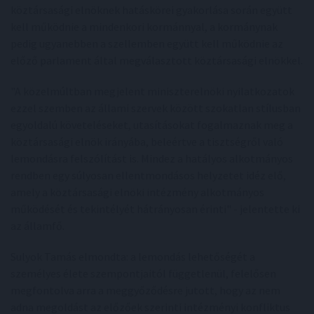
köztársasági elnöknek hatáskörei gyakorlása során együtt
kell működnie a mindenkori kormánnyal, a kormánynak
pedig ugyanebben a szellemben együtt kell működnie az
előző parlament által megválasztott köztársasági elnökkel.
"A közelmúltban megjelent miniszterelnöki nyilatkozatok
ezzel szemben az állami szervek között szokatlan stílusban
egyoldalú követeléseket, utasításokat fogalmaznak meg a
köztársasági elnök irányába, beleértve a tisztségről való
lemondásra felszólítást is. Mindez a hatályos alkotmányos
rendben egy súlyosan ellentmondásos helyzetet idéz elő,
amely a köztársasági elnöki intézmény alkotmányos
működését és tekintélyét hátrányosan érinti" - jelentette ki
az államfő.
Sulyok Tamás elmondta: a lemondás lehetőségét a
személyes élete szempontjaitól függetlenül, felelősen
megfontolva arra a meggyőződésre jutott, hogy az nem
adna megoldást az előzőek szerinti intézményi konfliktus