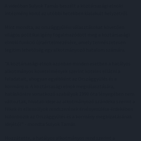
A videóban Sulyok Tamás beszélt a köztársasági elnöki
intézmény körül az utóbbi hetekben kialakult helyzetről.
Mint mondta, az országgyűlési választásokat követően
világos politikai igény fogalmazódott meg a köztársasági
elnöki funkció újraértelmezésére, amely természetesen
legitim lehetőség egy alkotmányozó hatalom számára.
"A köztársasági elnök azonban minden esetben a hatályos
alkotmányos követelmények szerint köteles ellátni a
feladatait, ahogyan egyébként az Országgyűlés és a
kormány is. A köztársasági elnök megválasztására,
hatáskörére vonatkozó szabályok 1990 óta lényegében nem
változtak, hivatali ideje az alkotmányozó szándéka szerint a
fékek és ellensúlyok rendszerének érvényesülése érdekében
különbözik az Országgyűlés és a kormány megbízatásának
idejétől" - mondta Sulyok Tamás.
Hozzátette, a hatályos alkotmányos rend szerint a