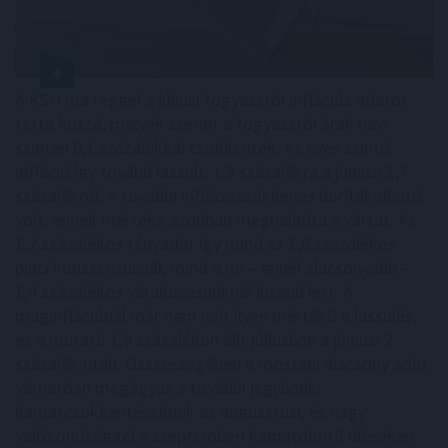
A KSH ma reggel a júliusi fogyasztói inflációs adatot
tette közzé, melyek szerint a fogyasztói árak havi
szinten 0,1 százalékkal csökkentek. Az éves szintű
infláció így tovább lassult: 1,2 százalékra a júniusi 1,7
százalékról. A további inflációcsökkenés borítékolható
volt, ennek mértéke azonban meghaladta a vártat. Az
1,2 százalékos tényadat így mind az 1,6 százalékos
piaci konszenzusnál, mind a mi – ennél alacsonyabb –
1,4 százalékos várakozásunknál kisebb lett. A
maginflációnál már nem volt ilyen mértékű a lassulás,
ez a mutató 1,9 százalékon állt júliusban a júniusi 2
százalék után. Összességében a mostani alacsony adat
várhatóan megágyaz a további jegybanki
kamatcsökkentéseknek az augusztusi, és nagy
valószínűséggel a szeptemberi kamatdöntő üléseken.