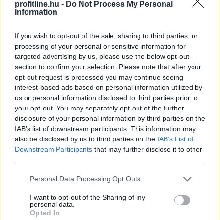
profitline.hu -
Do Not Process My Personal
Information
A Magyar Posta keddig tartja fent az extrém hőség
miatt ideiglenesen elrendelt intézkedéseit - közölte a
If you wish to opt-out of the sale, sharing to third parties, or
processing of your personal or sensitive information for
társaság a honlapján szombaton.
targeted advertising by us, please use the below opt-out
section to confirm your selection. Please note that after your
opt-out request is processed you may continue seeing
interest-based ads based on personal information utilized by
2026. 08. 09. 08:00
us or personal information disclosed to third parties prior to
Megosztás:
your opt-out. You may separately opt-out of the further
disclosure of your personal information by third parties on the
TOVÁBB
IAB’s list of downstream participants. This information may
also be disclosed by us to third parties on the
IAB’s List of
Downstream Participants
that may further disclose it to other
185 tonna hal pusztult
el Rétimajorban
third parties.
Please note that this website/app uses one or more Google
Personal Data Processing Opt Outs
services and may gather and store information including but
not limited to your visit or usage behaviour. You may click to
I want to opt-out of the Sharing of my
personal data.
grant or deny consent to Google and its third-party tags to
Opted In
use your data for below specified purposes in below Google