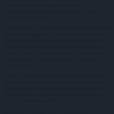
a hamarosan várható esteleges kereskedelmi
megállapodások esetén is magasabb árakra és visszaeső
keresletre lehet számítani.
Mindezek mellett a Fed a héten esedékes kamatdöntő ülésén
nagy valószínűséggel kivár, s nem változat a kamatokon. Ezt
Trump elnök valószínűleg nem fogja szó nélkül hagyni.
Aminek nem fogunk örülni, ugyanakkor fontos lesz, hogy
mit mond Powell. A piac különben június-júliusra vár egy
kamatcsökkentést, amit az év hátralévő részében még 2-3
vágás követhet.
S akkor vissza a piacokra. Lehet, hogy a recessziót elkerüli az
Egyesült Államok – habár ez még kétséges szerintem, s a
valószínűség azért folyamatosan növekszik, jelenleg 40-60
százalék között áll– de a korábbi folyamtokhoz képest a
kilátások jelentősen romlottak.
Így a túlzott részvénypiaci emelkedés nem indokolt.