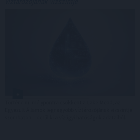
víztározójának vízszintje
Történelmi mélypontra csökkent a Lake Mead, az
Egyesült Államok legnagyobb víztározójának vízszintje
szombaton – derül ki a vízügyi hatóságok adataiból.