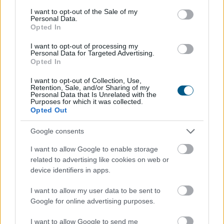
consent section.
I want to opt-out of the Sale of my
Personal Data.
Opted In
I want to opt-out of processing my
Personal Data for Targeted Advertising.
Opted In
A súlyos vízhiány következtében az Aranyponty
I want to opt-out of Collection, Use,
Halászati Zrt. rétimajori és rétszilasi halastavain az
Retention, Sale, and/or Sharing of my
Personal Data that Is Unrelated with the
elmúlt hetekben 185 tonna hal pusztult el, a közvetlen
Purposes for which it was collected.
állományveszteség értéke megközelíti a 200 millió
Opted Out
forintot - mondta Lévai Ferenc a társaság
Google consents
vezérigazgatója az MTI-nek szombaton.
I want to allow Google to enable storage
2026. 08. 09. 07:00
related to advertising like cookies on web or
Megosztás:
device identifiers in apps.
TOVÁBB
I want to allow my user data to be sent to
Google for online advertising purposes.
Már 100 szálláshely foglalható
az Aktív
I want to allow Google to send me