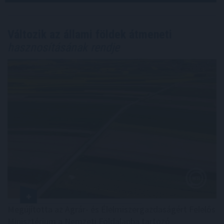
Változik az állami földek átmeneti
hasznosításának rendje
Megújította az Agrár- és Élelmiszergazdaságért Felelős
Minisztérium a Nemzeti Földalapba tartozó