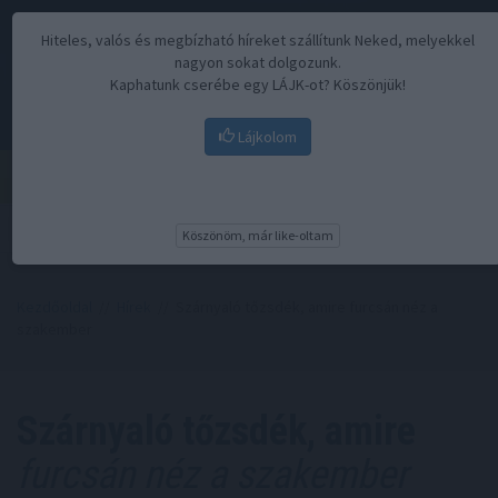
Hiteles, valós és megbízható híreket szállítunk Neked, melyekkel
nagyon sokat dolgozunk.
Kaphatunk cserébe egy LÁJK-ot? Köszönjük!
Lájkolom
Menü
Köszönöm, már like-oltam
Kezdőoldal
//
Hírek
// Szárnyaló tőzsdék, amire furcsán néz a
szakember
Szárnyaló tőzsdék, amire
furcsán néz a szakember