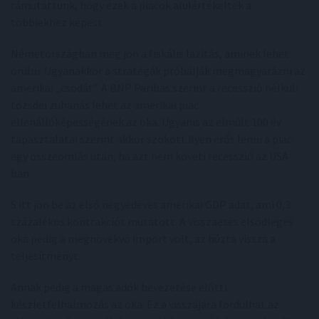
rámutattunk, hogy ezek a piacok alulértékeltek a
többiekhez képest.
Németországban meg jön a fiskális lazítás, aminek lehet
örülni. Ugyanakkor a stratégák próbálják megmagyarázni az
amerikai „csodát”. A BNP Paribas szerint a recesszió nélküli
tőzsdei zuhanás lehet az amerikai piac
ellenállóképességének az oka. Ugyanis az elmúlt 100 év
tapasztalatai szerint akkor szokott ilyen erős lenni a piac
egy összeomlás után, ha azt nem követi recesszió az USA-
ban.
S itt jön be az első negyedéves amerikai GDP adat, ami 0,3
százalékos kontrakciót mutatott. A visszaesés elsődleges
oka pedig a megnövekvő import volt, az húzta vissza a
teljesítményt.
Annak pedig a magas adók bevezetése előtti
készletfelhalmozás az oka. Ez a visszájára fordulhat az