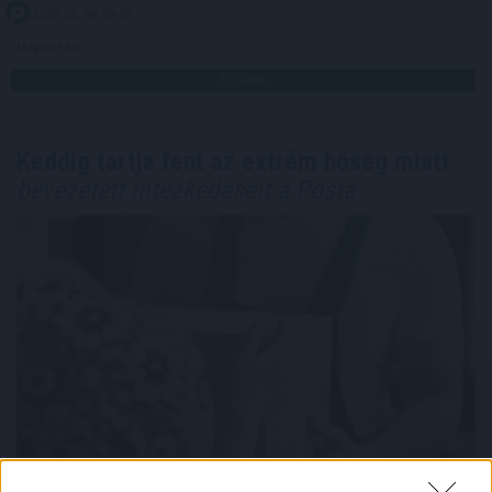
2026. 08. 09. 09:00
Megosztás:
TOVÁBB
Keddig tartja fent az extrém hőség miatt
bevezetett intézkedéseit a Posta