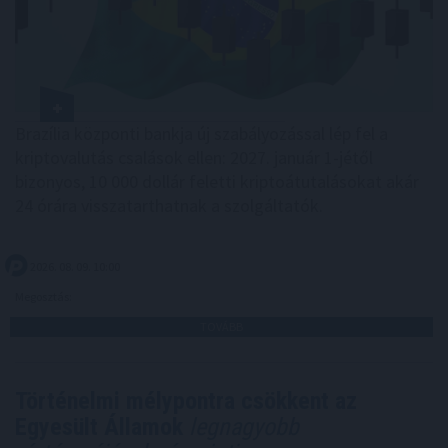
Brazília központi bankja új szabályozással lép fel a
kriptovalutás csalások ellen: 2027. január 1-jétől
bizonyos, 10 000 dollár feletti kriptoátutalásokat akár
24 órára visszatarthatnak a szolgáltatók.
2026. 08. 09. 10:00
Megosztás:
TOVÁBB
Történelmi mélypontra csökkent az
Egyesült Államok
legnagyobb