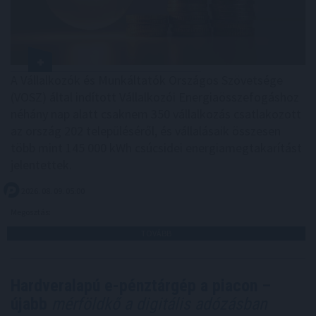
A Vállalkozók és Munkáltatók Országos Szövetsége
(VOSZ) által indított Vállalkozói Energiaösszefogáshoz
néhány nap alatt csaknem 350 vállalkozás csatlakozott
az ország 202 településéről, és vállalásaik összesen
több mint 145 000 kWh csúcsidei energiamegtakarítást
jelentettek.
2026. 08. 09. 05:00
Megosztás:
TOVÁBB
Hardveralapú e-pénztárgép a piacon –
újabb
mérföldkő a digitális adózásban