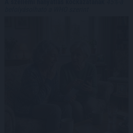
A szellemi hanyatlás kockázatának
45%-a
befolyásolható a WHO szerint