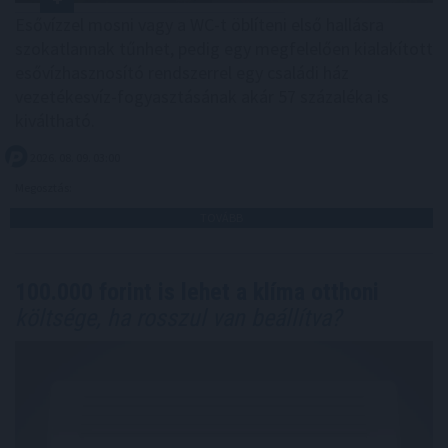
Esővízzel mosni vagy a WC-t öblíteni első hallásra
szokatlannak tűnhet, pedig egy megfelelően kialakított
esővízhasznosító rendszerrel egy családi ház
vezetékesvíz-fogyasztásának akár 57 százaléka is
kiváltható.
2026. 08. 09. 03:00
Megosztás:
TOVÁBB
100.000 forint is lehet a klíma otthoni
költsége, ha rosszul van beállítva?