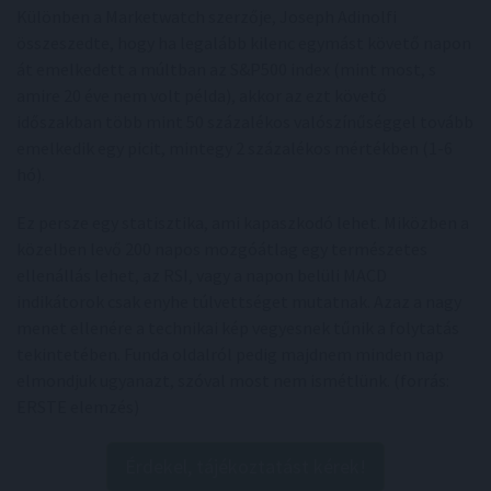
Különben a Marketwatch szerzője, Joseph Adinolfi
összeszedte, hogy ha legalább kilenc egymást követő napon
át emelkedett a múltban az S&P500 index (mint most, s
amire 20 éve nem volt példa), akkor az ezt követő
időszakban több mint 50 százalékos valószínűséggel tovább
emelkedik egy picit, mintegy 2 százalékos mértékben (1-6
hó).
Ez persze egy statisztika, ami kapaszkodó lehet. Miközben a
közelben levő 200 napos mozgóátlag egy természetes
ellenállás lehet, az RSI, vagy a napon belüli MACD
indikátorok csak enyhe túlvettséget mutatnak. Azaz a nagy
menet ellenére a technikai kép vegyesnek tűnik a folytatás
tekintetében. Funda oldalról pedig majdnem minden nap
elmondjuk ugyanazt, szóval most nem ismétlünk. (forrás:
ERSTE elemzés)
Érdekel, tájékoztatást kérek!