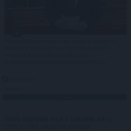
Példa nélkülinek nevezte a gazdasági és energetikai
miniszter szombaton, hogy felmérések szerint a
magyarok 84 százaléka csatlakozott az
energiarendszer terhelésének csökkentéséhez.
2026. 08. 08. 22:00
Megosztás:
TOVÁBB
Újabb nagybank viszi 3 százalék alá
az
Otthon Start lakáshitel kamatát