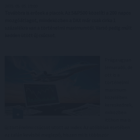
2025. 05. 05. 19:00
Továbbra is erősek a piacok. Az S&P500 közelíti a 200 napos
mozgóátlagot, mindeközben a DAX már csak cirka 1
százalékra van a történelmi maximumtól. Varsó pedig múlt
kedden ütött új csúcsot.
Prága ugyan
lemaradó, de
ott is a
történelmi
maximum
közelében
kereskednek,
miközben
itthon ma is
új történelmi csúcsot ütött az index. Az utóbbiak esetében
ez talán kevésbé meglepő, hiszen mi is többször