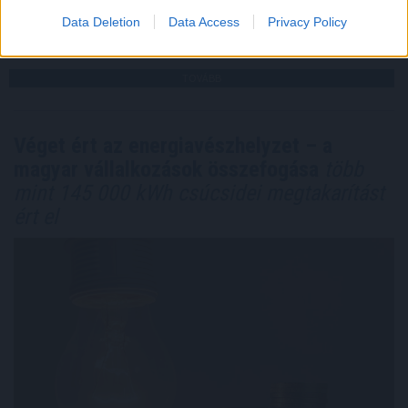
Data Deletion
Data Access
Privacy Policy
2026. 08. 09. 06:00
Megosztás:
TOVÁBB
Véget ért az energiavészhelyzet – a
magyar vállalkozások összefogása
több
mint 145 000 kWh csúcsidei megtakarítást
ért el