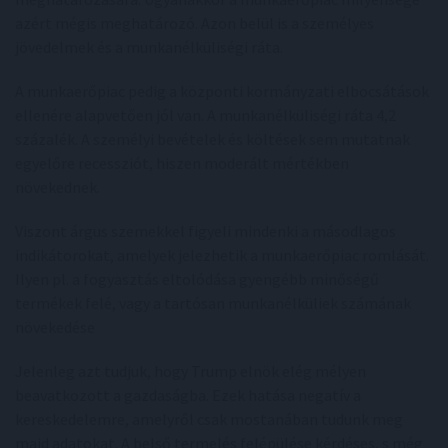
azért mégis meghatározó. Azon belül is a személyes
jövedelmek és a munkanélküliségi ráta.
A munkaerőpiac pedig a központi kormányzati elbocsátások
ellenére alapvetően jól van. A munkanélküliségi ráta 4,2
százalék. A személyi bevételek és költések sem mutatnak
egyelőre recessziót, hiszen moderált mértékben
növekednek.
Viszont árgus szemekkel figyeli mindenki a másodlagos
indikátorokat, amelyek jelezhetik a munkaerőpiac romlását.
Ilyen pl. a fogyasztás eltolódása gyengébb minőségű
termékek felé, vagy a tartósan munkanélküliek számának
növekedése
Jelenleg azt tudjuk, hogy Trump elnök elég mélyen
beavatkozott a gazdaságba. Ezek hatása negatív a
kereskedelemre, amelyről csak mostanában tudunk meg
majd adatokat. A belső termelés felépülése kérdéses, s még