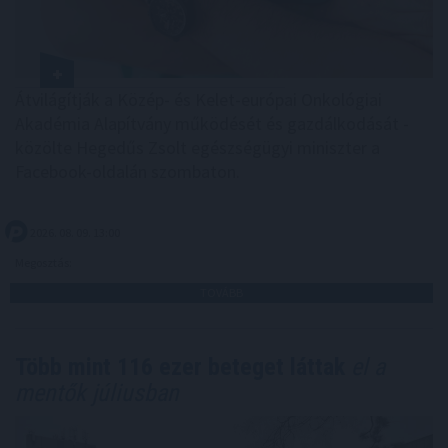
Átvilágítják a Közép- és Kelet-európai Onkológiai
Akadémia Alapítvány működését és gazdálkodását -
közölte Hegedűs Zsolt egészségügyi miniszter a
Facebook-oldalán szombaton.
2026. 08. 09. 13:00
Megosztás:
TOVÁBB
Több mint 116 ezer beteget láttak
el a
mentők júliusban