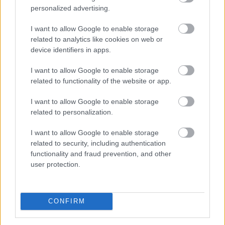
Kalandor Kalandtárában
personalized advertising.
I want to allow Google to enable storage
related to analytics like cookies on web or
device identifiers in apps.
I want to allow Google to enable storage
related to functionality of the website or app.
I want to allow Google to enable storage
related to personalization.
I want to allow Google to enable storage
related to security, including authentication
functionality and fraud prevention, and other
user protection.
Az Aktív Kalandor foglalási felülete, a Kalandtár már
100 szálláshelyet kínál az erdei kulcsosházaktól a
nagyobb társaságokat fogadó szállásokig az ország
CONFIRM
minden részén - közölte az Aktív Magyarország
Fejlesztési Központ az MTI-vel.