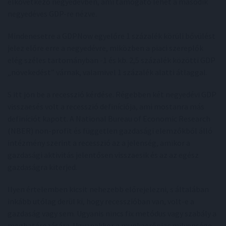
elkövetkező negyedévben, ami támogató lehet a második
negyedéves GDP-re nézve.
Mindenesetre a GDPNow egyelőre 1 százalék körüli bővülést
jelez előre erre a negyedévre, miközben a piaci szereplők
elég széles tartományban -1 és kb. 2,5 százalék közötti GDP
„növekedést” várnak, valamivel 1 százalék alatti átlaggal.
S itt jön be a recesszió kérdése. Régebben két negyedévi GDP
visszaesés volt a recesszió definíciója, ami mostanra más
definíciót kapott. A National Bureau of Economic Research
(NBER) non-profit és független gazdasági elemzőkből álló
intézmény szerint a recesszió az a jelenség, amikor a
gazdasági aktivitás jelentősen visszaesik és az az egész
gazdaságra kiterjed.
Ilyen értelemben kicsit nehezebb előrejelezni, s általában
inkább utólag derül ki, hogy recesszióban van, volt-e a
gazdaság vagy sem. Ugyanis nincs fix metódus vagy szabály a
meghatározására. Ugyanakkor a munkaerőpiac milyensége