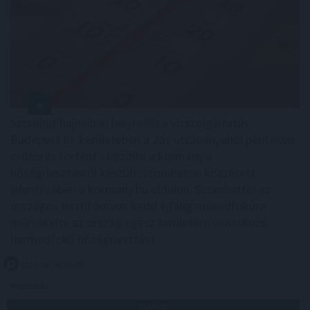
Szombat hajnalban helyreállt a vízszolgáltatás
Budapest III. kerületében a Jós utcában, ahol pénteken
csőtörés történt - közölte a kormány a
hőségriasztásról készült, szombaton közzétett
jelentésében a kormany.hu oldalon. Szombattól az
országos tisztifőorvos kedd éjfélig másodfokúra
mérsékelte az ország egész területére vonatkozó
harmadfokú hőségriasztást.
2026. 08. 09. 00:05
Megosztás:
TOVÁBB