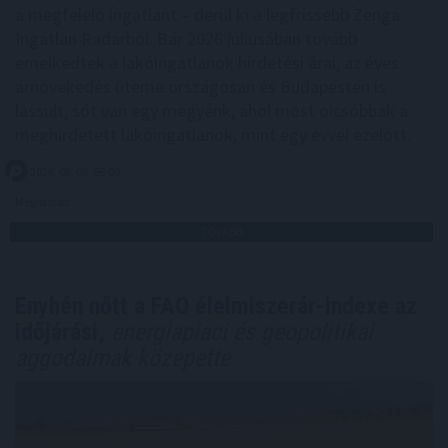
a megfelelő ingatlant – derül ki a legfrissebb Zenga
Ingatlan Radarból. Bár 2026 júliusában tovább
emelkedtek a lakóingatlanok hirdetési árai, az éves
árnövekedés üteme országosan és Budapesten is
lassult, sőt van egy megyénk, ahol most olcsóbbak a
meghirdetett lakóingatlanok, mint egy évvel ezelőtt.
2026. 08. 08. 06:00
Megosztás:
TOVÁBB
Enyhén nőtt a FAO élelmiszerár-indexe az
időjárási,
energiapiaci és geopolitikai
aggodalmak közepette