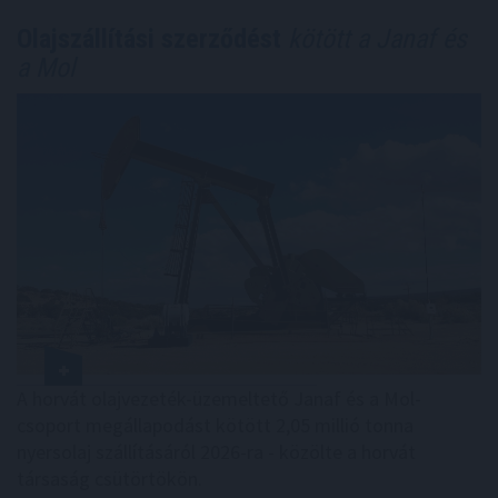
Olajszállítási szerződést
kötött a Janaf és
a Mol
A horvát olajvezeték-üzemeltető Janaf és a Mol-
csoport megállapodást kötött 2,05 millió tonna
nyersolaj szállításáról 2026-ra - közölte a horvát
társaság csütörtökön.