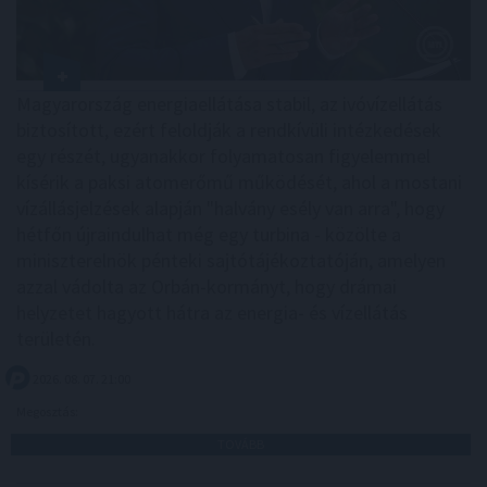
Magyarország energiaellátása stabil, az ivóvízellátás
biztosított, ezért feloldják a rendkívüli intézkedések
egy részét, ugyanakkor folyamatosan figyelemmel
kísérik a paksi atomerőmű működését, ahol a mostani
vízállásjelzések alapján "halvány esély van arra", hogy
hétfőn újraindulhat még egy turbina - közölte a
miniszterelnök pénteki sajtótájékoztatóján, amelyen
azzal vádolta az Orbán-kormányt, hogy drámai
helyzetet hagyott hátra az energia- és vízellátás
területén.
2026. 08. 07. 21:00
Megosztás:
TOVÁBB