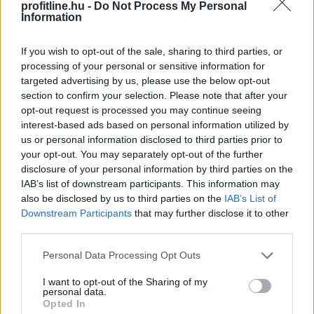
profitline.hu -
Do Not Process My Personal
Information
If you wish to opt-out of the sale, sharing to third parties, or
processing of your personal or sensitive information for
targeted advertising by us, please use the below opt-out
A férfiak számára is megnyitott, negyven év
section to confirm your selection. Please note that after your
jogosultsági idő után igénybe vehető nyugdíj első
opt-out request is processed you may continue seeing
pillantásra méltányos intézkedésnek tűnhet. A
interest-based ads based on personal information utilized by
háttérben meghúzódó pénzügyi következmények
us or personal information disclosed to third parties prior to
azonban súlyosak lehetnek: Farkas András
your opt-out. You may separately opt-out of the further
nyugdíjszakértő szerint egy ilyen rendszer éves
disclosure of your personal information by third parties on the
költsége jelenlegi értéken számolva akár a 470 milliárd
IAB’s list of downstream participants. This information may
also be disclosed by us to third parties on the
IAB’s List of
forintot is meghaladhatná.
Downstream Participants
that may further disclose it to other
2026. 08. 08. 02:00
third parties.
Megosztás:
Please note that this website/app uses one or more Google
Personal Data Processing Opt Outs
services and may gather and store information including but
TOVÁBB
not limited to your visit or usage behaviour. You may click to
I want to opt-out of the Sharing of my
personal data.
grant or deny consent to Google and its third-party tags to
Opted In
use your data for below specified purposes in below Google