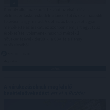
Komoly alkalmazkodást kívánt az első félév az
élelmiszer-kiskereskedelmi láncoktól és ez a második
félévben is így marad. A deflációs környezet ugyan
mérsékelte az árakat, ez azonban nem járt együtt az
értékesítési volumenek hasonló mértékű
növekedésével - derült ki a CBA és a Penny
értékeléséből.
2026. 08. 07. 16:00
Megosztás:
TOVÁBB
A várakozásoknak megfelelő
bevételnövekedést
ért el a Richter