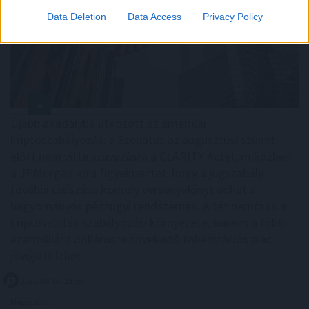
Data Deletion
Data Access
Privacy Policy
Újabb akadályba ütközött az amerikai
kriptoszabályozás: a Szenátus az augusztusi szünet
előtt nem vitte szavazásra a CLARITY Actet, miközben
a JPMorgan arra figyelmeztet, hogy a jogszabály
további csúszása komoly versenyelőnyt adhat a
hagyományos pénzügyi rendszernek. A tét nemcsak a
kriptovaluták szabályozási környezete, hanem a több
ezermilliárd dollárosra növekedő tokenizációs piac
jövője is lehet.
2026. 08. 07. 23:59
Megosztás: