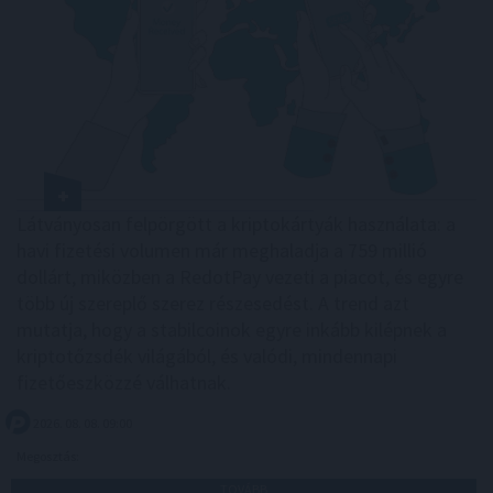
Látványosan felpörgött a kriptokártyák használata: a
havi fizetési volumen már meghaladja a 759 millió
dollárt, miközben a RedotPay vezeti a piacot, és egyre
több új szereplő szerez részesedést. A trend azt
mutatja, hogy a stabilcoinok egyre inkább kilépnek a
kriptotőzsdék világából, és valódi, mindennapi
fizetőeszközzé válhatnak.
2026. 08. 08. 09:00
Megosztás:
TOVÁBB