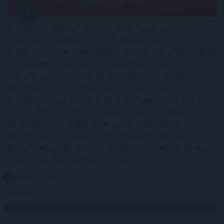
A stabilcoin APY azt mutatja meg, hogy egy
stabilcoinban elhelyezett befektetés egy év alatt
mekkora hozamot termelhet a kamatos kamat hatását
is figyelembe véve. Bár első pillantásra egyszerű
százalékos mutatónak tűnik, a háttérben hitelezési,
likviditási, kereskedési és akár derivatív piaci
mechanizmusok is működhetnek. Éppen ezért két
azonos APY-t kínáló lehetőség kockázata teljesen
eltérő lehet. Az alábbi elemzés közérthetően mutatja
be, mit jelent a stabilcoin APY, hogyan keletkezik a
hozam, milyen kockázatokkal járhat, és mire érdemes
figyelni egy ilyen ajánlat értékelésekor.
2026. 08. 07. 19:00
Megosztás:
TOVÁBB