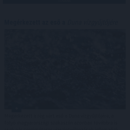
TOVÁBB
Megérkezett az eső a
Duna vízgyűjtőjére
Megérkezett a rég várt eső a Duna vízgyűjtőjére, a
folyó magyarországi szakaszán azonban továbbra is
csak pár centiméteres vízszintváltozások jellemzőek -