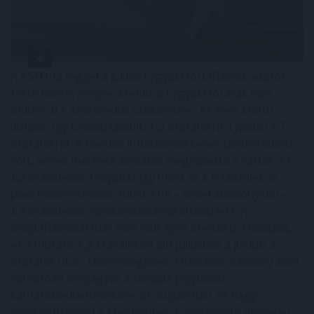
A KSH ma reggel a júliusi fogyasztói inflációs adatot
tette közzé, melyek szerint a fogyasztói árak havi
szinten 0,1 százalékkal csökkentek. Az éves szintű
infláció így tovább lassult: 1,2 százalékra a júniusi 1,7
százalékról. A további inflációcsökkenés borítékolható
volt, ennek mértéke azonban meghaladta a vártat. Az
1,2 százalékos tényadat így mind az 1,6 százalékos
piaci konszenzusnál, mind a mi – ennél alacsonyabb –
1,4 százalékos várakozásunknál kisebb lett. A
maginflációnál már nem volt ilyen mértékű a lassulás,
ez a mutató 1,9 százalékon állt júliusban a júniusi 2
százalék után. Összességében a mostani alacsony adat
várhatóan megágyaz a további jegybanki
kamatcsökkentéseknek az augusztusi, és nagy
valószínűséggel a szeptemberi kamatdöntő üléseken.