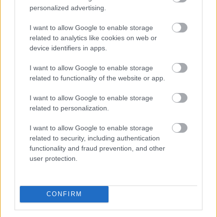
Nem létezik olyan különleges biológiai kapcsoló, amely
personalized advertising.
felismeri a korsó sört, majd annak energiáját
I want to allow Google to enable storage
egyenesen a köldök köré csomagolja.
related to analytics like cookies on web or
device identifiers in apps.
2026. 08. 08. 01:00
I want to allow Google to enable storage
Megosztás:
related to functionality of the website or app.
TOVÁBB
I want to allow Google to enable storage
related to personalization.
Félretette a Szenátus a CLARITY Actet, a
I want to allow Google to enable storage
JPMorgan szerint
a Wall Street viheti el a
related to security, including authentication
tokenizációs boomot
functionality and fraud prevention, and other
user protection.
CONFIRM