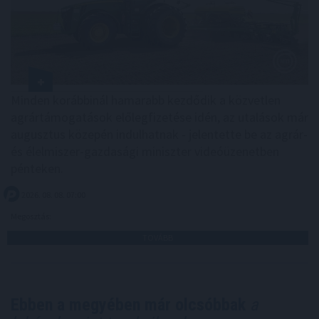
Minden korábbinál hamarabb kezdődik a közvetlen
agrártámogatások előlegfizetése idén, az utalások már
augusztus közepén indulhatnak - jelentette be az agrár-
és élelmiszer-gazdasági miniszter videóüzenetben
pénteken.
2026. 08. 08. 07:00
Megosztás:
TOVÁBB
Ebben a megyében már olcsóbbak
a