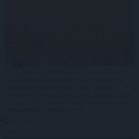
A FAO élelmiszer-alapanyagárainak referenciamutatója
enyhén emelkedett júliusban, mivel a közelmúltbeli
hőhullámok és az energiapiacon tapasztalható
dinamikák felnyomták a gabonafélék, a növényi olajok
és a cukor árát – adta hírül az ENSZ Élelmezésügyi és
Mezőgazdasági Szervezete (FAO).
2026. 08. 08. 05:00
Megosztás: