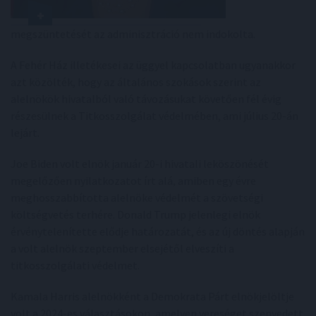
megszüntetését az adminisztráció nem indokolta.
A Fehér Ház illetékesei az üggyel kapcsolatban ugyanakkor
azt közölték, hogy az általános szokások szerint az
alelnökök hivatalból való távozásukat követően fél évig
részesülnek a Titkosszolgálat védelmében, ami július 20-án
lejárt.
Joe Biden volt elnök január 20-i hivatali leköszönését
megelőzően nyilatkozatot írt alá, amiben egy évre
meghosszabbította alelnöke védelmét a szövetségi
költségvetés terhére. Donald Trump jelenlegi elnök
érvénytelenítette elődje határozatát, és az új döntés alapján
a volt alelnök szeptember elsejétől elveszíti a
titkosszolgálati védelmet.
Kamala Harris alelnökként a Demokrata Párt elnökjelöltje
volt a 2024-es választásokon, amelyen vereséget szenvedett