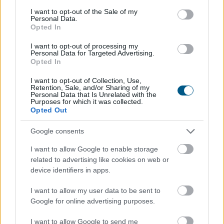
Tényleg nem a sörtől van
a sörhas? Akkor
consent section.
I want to opt-out of the Sale of my
mitől?
Personal Data.
Opted In
I want to opt-out of processing my
Personal Data for Targeted Advertising.
Opted In
I want to opt-out of Collection, Use,
Retention, Sale, and/or Sharing of my
Personal Data that Is Unrelated with the
Purposes for which it was collected.
Opted Out
Google consents
I want to allow Google to enable storage
related to advertising like cookies on web or
device identifiers in apps.
I want to allow my user data to be sent to
Google for online advertising purposes.
A sörhas elnevezés félrevezetőbb, mint gondolnánk.
I want to allow Google to send me