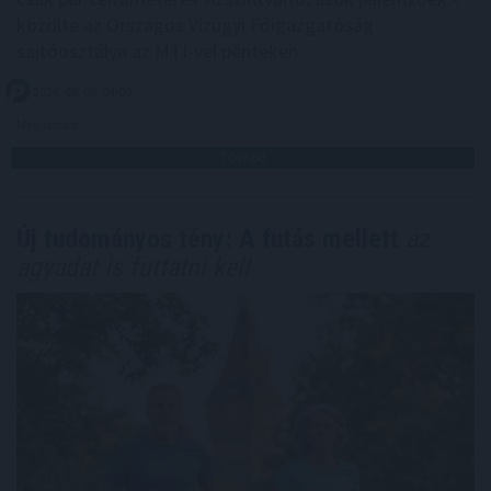
közölte az Országos Vízügyi Főigazgatóság
sajtóosztálya az MTI-vel pénteken.
2026. 08. 08. 04:00
Megosztás:
TOVÁBB
Új tudományos tény: A futás mellett
az
agyadat is futtatni kell