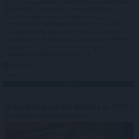
Kft.-re – az egyik ismert, évtizedek óta működő hazai
fodrászcikk forgalmazóra – mert a vállalkozás a
területi képviseleti rendszerében korlátozta
termékeinek viszonteladási árait, valamint területi
korlátozást is alkalmazott. A viszonteladási árak
rögzítése az egyik legsúlyosabb versenyjogi jogsértés, a
cég együttműködött a versenyhatósággal és
előremutató vállalásokat ajánlott fel.
2026. 08. 07. 18:00
Megosztás:
TOVÁBB
Nemzetközi konyhákat ellenőriz az
NKFH a
kormányhivatalokkal együtt