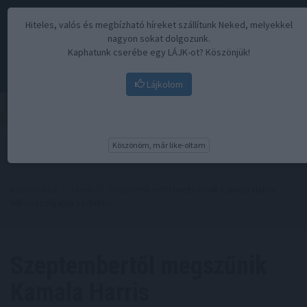
Hiteles, valós és megbízható híreket szállítunk Neked, melyekkel
nagyon sokat dolgozunk.
Kaphatunk cserébe egy LÁJK-ot? Köszönjük!
Lájkolom
Menü
Köszönöm, már like-oltam
Kezdőoldal
//
Hírek
// Szeptembertől megszűnik Kamala Harris
titkosszolgálati védelme
Szeptembertől megszűnik
Kamala Harris