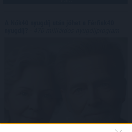
TOVÁBB
A Nők40 nyugdíj után jöhet a Férfiak40
nyugdíj?
- 470 milliárdos nyugdíjprogram