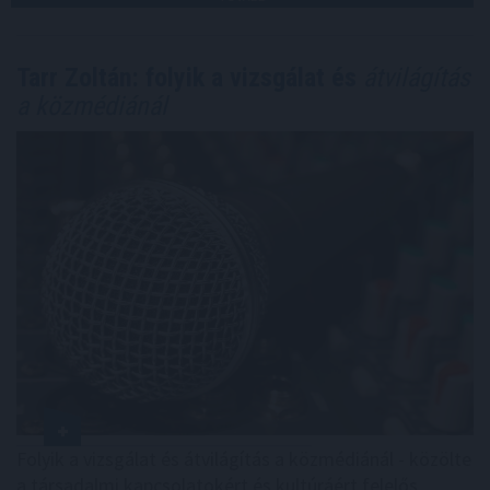
Tarr Zoltán: folyik a vizsgálat és
átvilágítás
a közmédiánál
Folyik a vizsgálat és átvilágítás a közmédiánál - közölte
a társadalmi kapcsolatokért és kultúráért felelős