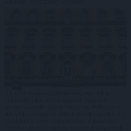
lakások, mint tavaly ilyenkor
Míg év elején sokan attól tartottak, hogy idén is
jelentős drágulás lesz a lakáspiacon, mostanra
egyértelművé vált, hogy az árrobbanás kifulladt, és a
piac a fokozatos normalizálódás irányába mozdult el. A
vásárlók közül egyre többen kivárnak, alaposabban
összehasonlítják a kínálatot, és hosszabb ideig keresik