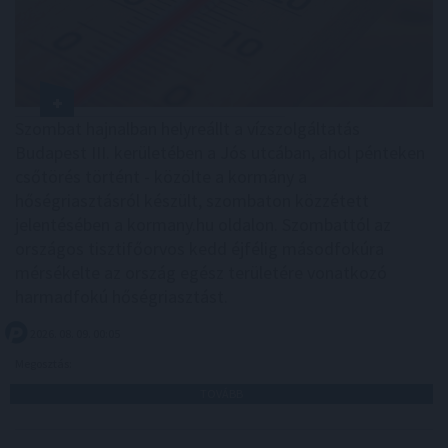
Szombat hajnalban helyreállt a vízszolgáltatás
Budapest III. kerületében a Jós utcában, ahol pénteken
csőtörés történt - közölte a kormány a
hőségriasztásról készült, szombaton közzétett
jelentésében a kormany.hu oldalon. Szombattól az
országos tisztifőorvos kedd éjfélig másodfokúra
mérsékelte az ország egész területére vonatkozó
harmadfokú hőségriasztást.
2026. 08. 09. 00:05
Megosztás:
TOVÁBB