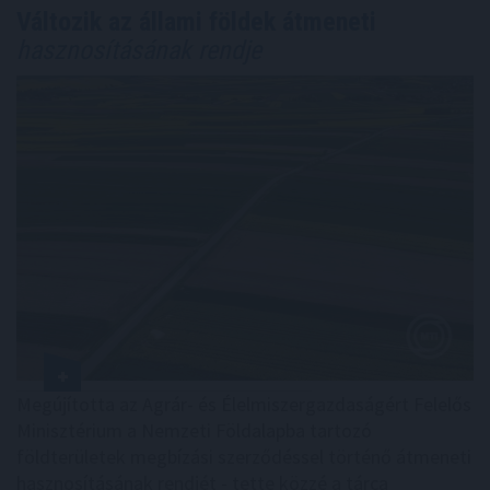
Változik az állami földek átmeneti
hasznosításának rendje
Megújította az Agrár- és Élelmiszergazdaságért Felelős
Minisztérium a Nemzeti Földalapba tartozó
földterületek megbízási szerződéssel történő átmeneti
hasznosításának rendjét - tette közzé a tárca