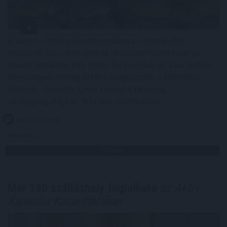
A súlyos vízhiány következtében az Aranyponty
Halászati Zrt. rétimajori és rétszilasi halastavain az
elmúlt hetekben 185 tonna hal pusztult el, a közvetlen
állományveszteség értéke megközelíti a 200 millió
forintot - mondta Lévai Ferenc a társaság
vezérigazgatója az MTI-nek szombaton.
2026. 08. 09. 07:00
Megosztás:
TOVÁBB
Már 100 szálláshely foglalható
az Aktív
Kalandor Kalandtárában