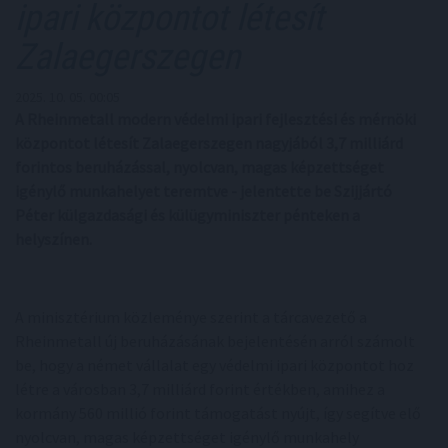
ipari központot létesít
Zalaegerszegen
2025. 10. 05. 00:05
A Rheinmetall modern védelmi ipari fejlesztési és mérnöki
központot létesít Zalaegerszegen nagyjából 3,7 milliárd
forintos beruházással, nyolcvan, magas képzettséget
igénylő munkahelyet teremtve - jelentette be Szijjártó
Péter külgazdasági és külügyminiszter pénteken a
helyszínen.
A minisztérium közleménye szerint a tárcavezető a
Rheinmetall új beruházásának bejelentésén arról számolt
be, hogy a német vállalat egy védelmi ipari központot hoz
létre a városban 3,7 milliárd forint értékben, amihez a
kormány 560 millió forint támogatást nyújt, így segítve elő
nyolcvan, magas képzettséget igénylő munkahely