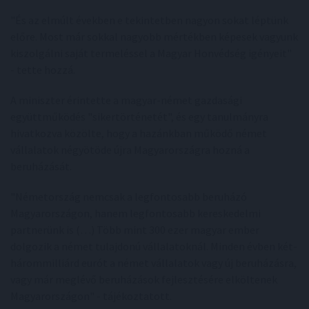
"És az elmúlt években e tekintetben nagyon sokat léptünk
előre. Most már sokkal nagyobb mértékben képesek vagyunk
kiszolgálni saját termeléssel a Magyar Honvédség igényeit"
- tette hozzá.
A miniszter érintette a magyar-német gazdasági
együttműködés "sikertörténetét", és egy tanulmányra
hivatkozva közölte, hogy a hazánkban működő német
vállalatok négyötöde újra Magyarországra hozná a
beruházását.
"Németország nemcsak a legfontosabb beruházó
Magyarországon, hanem legfontosabb kereskedelmi
partnerünk is (…) Több mint 300 ezer magyar ember
dolgozik a német tulajdonú vállalatoknál. Minden évben két-
hárommilliárd eurót a német vállalatok vagy új beruházásra,
vagy már meglévő beruházások fejlesztésére elköltenek
Magyarországon" - tájékoztatott.