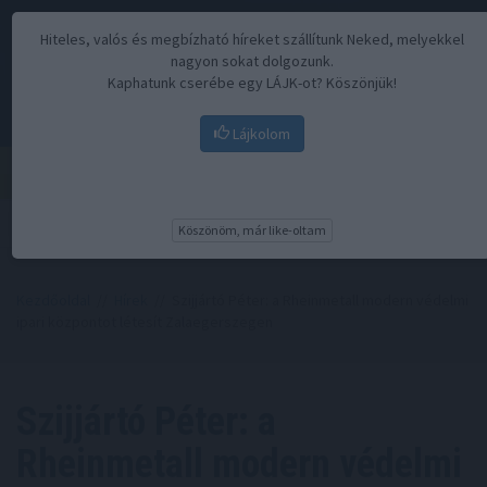
Hiteles, valós és megbízható híreket szállítunk Neked, melyekkel
nagyon sokat dolgozunk.
Kaphatunk cserébe egy LÁJK-ot? Köszönjük!
Lájkolom
Menü
Köszönöm, már like-oltam
Kezdőoldal
//
Hírek
// Szijjártó Péter: a Rheinmetall modern védelmi
ipari központot létesít Zalaegerszegen
Szijjártó Péter: a
Rheinmetall modern védelmi