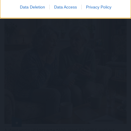
Data Deletion
Data Access
Privacy Policy
A demencia világszerte több mint 57 millió embert