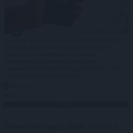
Az Európai Bizottság felszólította a Meta és a TikTok
közösségi platformokat, hogy határozottabban
lépjenek fel a válsághelyzetekben terjedő
dezinformációval szemben, és erősítsék a
tényellenőrzőkkel folytatott együttműködést a múlt
heti ceutai migrációs hullám után.
2026. 08. 08. 16:00
Megosztás:
TOVÁBB
Életveszélyes gyalog átkelni
a Dunán a