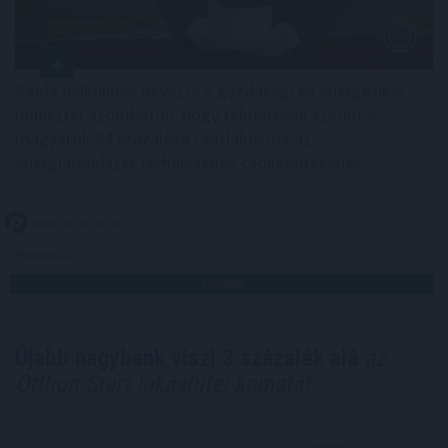
Példa nélkülinek nevezte a gazdasági és energetikai
miniszter szombaton, hogy felmérések szerint a
magyarok 84 százaléka csatlakozott az
energiarendszer terhelésének csökkentéséhez.
2026. 08. 08. 22:00
Megosztás:
TOVÁBB
Újabb nagybank viszi 3 százalék alá
az
Otthon Start lakáshitel kamatát