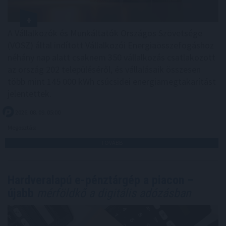
A Vállalkozók és Munkáltatók Országos Szövetsége
(VOSZ) által indított Vállalkozói Energiaösszefogáshoz
néhány nap alatt csaknem 350 vállalkozás csatlakozott
az ország 202 településéről, és vállalásaik összesen
több mint 145 000 kWh csúcsidei energiamegtakarítást
jelentettek.
2026. 08. 09. 05:00
Megosztás:
TOVÁBB
Hardveralapú e-pénztárgép a piacon –
újabb
mérföldkő a digitális adózásban