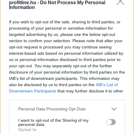
profitline.hu -
Do Not Process My Personal
Information
If you wish to opt-out of the sale, sharing to third parties, or
processing of your personal or sensitive information for
targeted advertising by us, please use the below opt-out
section to confirm your selection. Please note that after your
opt-out request is processed you may continue seeing
interest-based ads based on personal information utilized by
us or personal information disclosed to third parties prior to
your opt-out. You may separately opt-out of the further
disclosure of your personal information by third parties on the
IAB’s list of downstream participants. This information may
Egy korszerű háztartási légkondicionáló nem
also be disclosed by us to third parties on the
IAB’s List of
feltétlenül számít nagy energiafalónak, ám a helytelen
Downstream Participants
that may further disclose it to other
használat könnyen több tízezer, szélsőséges esetben
third parties.
akár 100 000 forintot meghaladó felesleges kiadást
Please note that this website/app uses one or more Google
Personal Data Processing Opt Outs
okozhat.
services and may gather and store information including but
not limited to your visit or usage behaviour. You may click to
I want to opt-out of the Sharing of my
2026. 08. 09. 02:00
personal data.
grant or deny consent to Google and its third-party tags to
Opted In
Megosztás:
use your data for below specified purposes in below Google