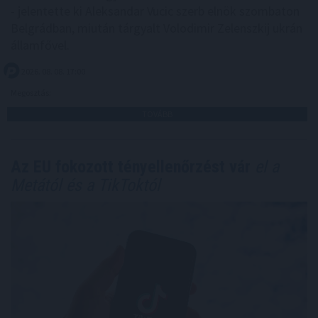
- jelentette ki Aleksandar Vucic szerb elnök szombaton
Belgrádban, miután tárgyalt Volodimir Zelenszkij ukrán
államfővel.
2026. 08. 08. 17:00
Megosztás:
TOVÁBB
Az EU fokozott tényellenőrzést vár
el a
Metától és a TikToktól