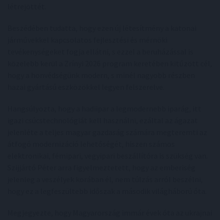
létrejöttét.
Beszédében tudatta, hogy ezen új létesítmény a katonai
járművekkel kapcsolatos fejlesztési és mérnöki
tevékenységeket fogja ellátni, s ezzel a beruházással is
közelebb kerül a Zrínyi 2026 program keretében kitűzött cél,
hogy a honvédségünk modern, s minél nagyobb részben
hazai gyártású eszközökkel legyen felszerelve.
Hangsúlyozta, hogy a hadiipar a legmodernebb iparág, itt
igazi csúcstechnológiát kell használni, ezáltal az ágazat
jelenléte a teljes magyar gazdaság számára megteremti az
átfogó modernizáció lehetőségét, hiszen számos
elektronikai, fémipari, vegyipari beszállítóra is szükség van.
Szijjártó Péter arra figyelmeztetett, hogy az emberiség
jelenleg a veszélyek korában él, nem túlzás arról beszélni,
hogy ez a legfeszültebb időszak a második világháború óta.
Megjegyezte, hogy Magyarország immár évek óta az ukrajnai