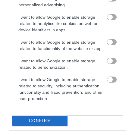
personalized advertising.
I want to allow Google to enable storage
related to analytics like cookies on web or
device identifiers in apps.
Egyetlen év különbség is komoly változást jelenthet
I want to allow Google to enable storage
annak, aki már a nyugdíjba vonulását tervezi.
related to functionality of the website or app.
I want to allow Google to enable storage
related to personalization.
I want to allow Google to enable storage
2026. 08. 09. 01:00
related to security, including authentication
Megosztás:
functionality and fraud prevention, and other
user protection.
TOVÁBB
A szellemi hanyatlás kockázatának
45%-a
CONFIRM
befolyásolható a WHO szerint