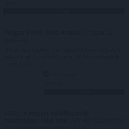
Megosztás:
TOVÁBB
Magyar Péter: Baka András
elfogadta a
felkérést
Elfogadta a felkérést a köztársasági elnöki tisztségre
Baka András - közölte a kormányfő Facebook-oldalán
szombaton.
2026. 08. 08. 20:00
Megosztás:
TOVÁBB
VOSZ: a magyar vállalkozások
összefogása több mint
145 000 kilowattóra
csúcsidei megtakarítást ért el