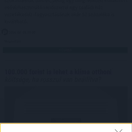
szokatlannak tűnhet, pedig egy megfelelően kialakított
esővízhasznosító rendszerrel egy családi ház
vezetékesvíz-fogyasztásának akár 57 százaléka is
kiváltható.
2026. 08. 09. 03:00
Megosztás:
TOVÁBB
100.000 forint is lehet a klíma otthoni
költsége, ha rosszul van beállítva?