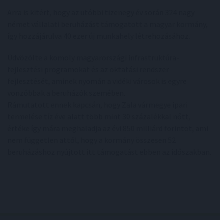
Arra is kitért, hogy az utóbbi tizenegy év során 324 nagy
német vállalati beruházást támogatott a magyar kormány,
így hozzájárulva 40 ezer új munkahely létrehozásához.
Üdvözölte a komoly magyarországi infrastruktúra-
fejlesztési programokat és az oktatási rendszer
fejlesztését, aminek nyomán a vidéki városok is egyre
vonzóbbak a beruházók szemében.
Rámutatott ennek kapcsán, hogy Zala vármegye ipari
termelése tíz éve alatt több mint 30 százalékkal nőtt,
értéke így mára meghaladja az évi 850 milliárd forintot, ami
nem független attól, hogy a kormány összesen 52
beruházáshoz nyújtott itt támogatást ebben az időszakban.