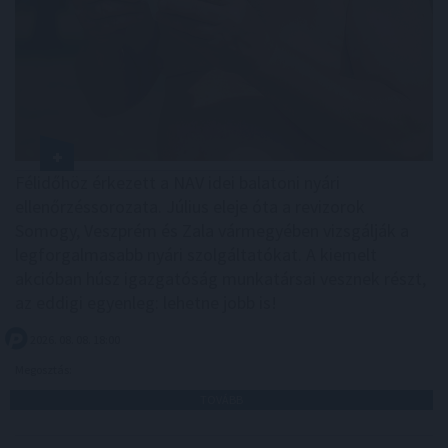
Félidőhöz érkezett a NAV idei balatoni nyári
ellenőrzéssorozata. Július eleje óta a revizorok
Somogy, Veszprém és Zala vármegyében vizsgálják a
legforgalmasabb nyári szolgáltatókat. A kiemelt
akcióban húsz igazgatóság munkatársai vesznek részt,
az eddigi egyenleg: lehetne jobb is!
2026. 08. 08. 18:00
Megosztás:
TOVÁBB