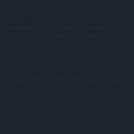
háború árnyékában él, amelybe nap mint nap próbálják
belerángatni."Hol alpári nyilatkozatokkal Kijevből, hol
nyomásgyakorlással Brüsszelből, hol az
energiaellátásunkért felelős rendszer támadásával, ezért
napi küzdelmet jelent, napi erőfeszítést igényel az, hogy
biztosítsuk, hogy kimaradjunk a szomszédunkban zajló
háborúból" - mondta.
Sérelmezte azt is, hogy noha a magyar kormány az elejétől
fogva a béke oldalán áll, Európában egyfajta háborús
pszichózis uralkodik és minden a háborúról szól.
"Itt, Magyarországon, hála a Jóistennek béke van, s addig
béke is lesz, amíg a nemzeti kormány ezt meg tudja védeni.
Ugyanakkor azt is tudjuk, hogy a békéhez erőre van szükség.
És hogy egy ország mennyire tud erős lenni, pláne ilyen
nehéz helyzetben, azt alapvetően meghatározza az, hogy
milyen mértékben képes saját termeléssel kiszolgálni a
saját honvédségének igényeit" - jelentette ki.