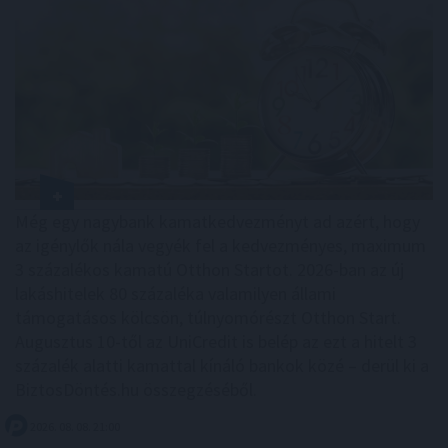
Még egy nagybank kamatkedvezményt ad azért, hogy
az igénylők nála vegyék fel a kedvezményes, maximum
3 százalékos kamatú Otthon Startot. 2026-ban az új
lakáshitelek 80 százaléka valamilyen állami
támogatásos kölcsön, túlnyomórészt Otthon Start.
Augusztus 10-től az UniCredit is belép az ezt a hitelt 3
százalék alatti kamattal kínáló bankok közé – derül ki a
BiztosDöntés.hu összegzéséből.
2026. 08. 08. 21:00