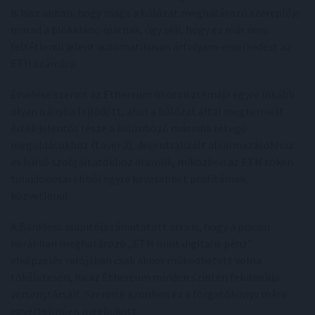
is hisz abban, hogy maga a hálózat meghatározó szereplője
marad a blokklánc-iparnak, úgy véli, hogy ez már nem
feltétlenül jelent automatikusan árfolyam-emelkedést az
ETH számára.
Érvelése szerint az Ethereum ökoszisztémája egyre inkább
olyan irányba fejlődött, ahol a hálózat által megtermelt
érték jelentős része a különböző második rétegű
megoldásokhoz (Layer 2), decentralizált alkalmazásokhoz
és külső szolgáltatókhoz áramlik, miközben az ETH token
tulajdonosai ebből egyre kevesebbet profitálnak
közvetlenül.
A Bankless alapítója rámutatott arra is, hogy a piacon
korábban meghatározó „ETH mint digitális pénz”
elképzelés valójában csak akkor működhetett volna
tökéletesen, ha az Ethereum minden szinten felülmúlja
versenytársait. Szerinte azonban ez a forgatókönyv mára
egyértelműen megbukott.