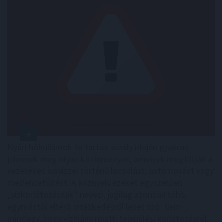
Nyári hőhullámok és tartós aszály idején gyakran
jelennek meg olyan közlemények, amelyek megtiltják a
vezetékes ivóvízzel történő locsolást, autómosást vagy
medencetöltést. A köznyelv ezeket egyszerűen
„vízkorlátozásnak” nevezi, jogilag azonban több,
egymástól eltérő intézkedésről lehet szó. Nem
mindegy, hogy vízhiány miatti települési korlátozásról,