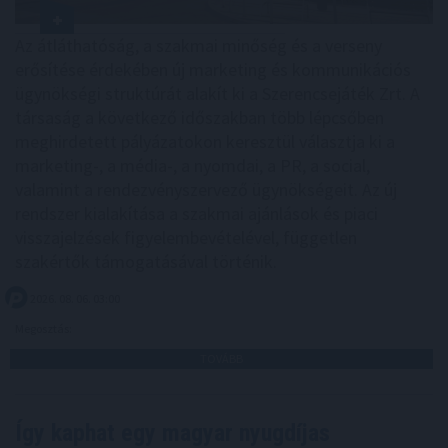
Az átláthatóság, a szakmai minőség és a verseny
erősítése érdekében új marketing és kommunikációs
ügynökségi struktúrát alakít ki a Szerencsejáték Zrt. A
társaság a következő időszakban több lépcsőben
meghirdetett pályázatokon keresztül választja ki a
marketing-, a média-, a nyomdai, a PR, a social,
valamint a rendezvényszervező ügynökségeit. Az új
rendszer kialakítása a szakmai ajánlások és piaci
visszajelzések figyelembevételével, független
szakértők támogatásával történik.
2026. 08. 06. 03:00
Megosztás:
TOVÁBB
Így kaphat egy magyar nyugdíjas