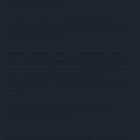
felhalmozási szakaszra utal.
Január végétől áprilisig az exchange-eken tárolt ETH
mennyisége mintegy 8,5 millióról 7 millió darab közelébe
csökkent. Májusban azonban fordulat következett be, és a
tendencia ismét megfordult.
Jelenleg nagyjából 7,5 millió ETH található a tőzsdéken,
ami arra utalhat, hogy egyre több befektető készül eladásra.
A kriptopiacokon hagyományosan negatív jelzésnek számít,
amikor a tokenek visszaáramlanak a kereskedési
platformokra, mivel ez gyakran megelőzi a fokozódó eladói
nyomást.
A folyamat ráadásul egybeesik a hálózati aktivitás
gyengülésével és az árfolyam technikai romlásával is, ami
tovább erősíti a medvés képet.
Kritikus szinthez érkezett az Ethereum