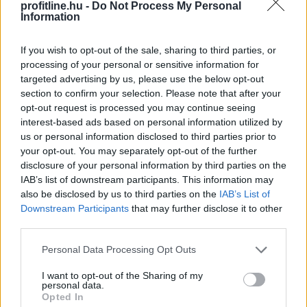
A paksi atomerőmű teljes leállása nem a megújuló
profitline.hu -
Do Not Process My Personal
energia korlátait, hanem a hazai energiatárolás hiányát
Information
teszi látványossá. Miközben a napelemek napközben
Paks kiesése mellett is nagy mennyiségű áramot
If you wish to opt-out of the sale, sharing to third parties, or
processing of your personal or sensitive information for
termeltek a nyári kánikulában, estére a tárolók hiánya
targeted advertising by us, please use the below opt-out
miatt megnőtt az importigény. Szilva Attila fizikus, a
section to confirm your selection. Please note that after your
BME és az Uppsalai Egyetem korábbi kutatója, a Furik
opt-out request is processed you may continue seeing
blog szerzője szerint megfelelő elektromos
interest-based ads based on personal information utilized by
tárolókapacitással még egy ilyen válsághelyzet hatásai
us or personal information disclosed to third parties prior to
is jelentősen enyhíthetők lennének.
your opt-out. You may separately opt-out of the further
disclosure of your personal information by third parties on the
2026. 08. 06. 12:00
IAB’s list of downstream participants. This information may
also be disclosed by us to third parties on the
IAB’s List of
Megosztás:
Downstream Participants
that may further disclose it to other
TOVÁBB
third parties.
Please note that this website/app uses one or more Google
Personal Data Processing Opt Outs
services and may gather and store information including but
Új csúcson a Dow, a SpaceX és a
not limited to your visit or usage behaviour. You may click to
I want to opt-out of the Sharing of my
chipgyártó
AMD húzta le a Nasdaq-ot
personal data.
grant or deny consent to Google and its third-party tags to
Opted In
use your data for below specified purposes in below Google