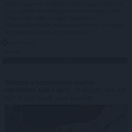
gyakoriságban és az ajánlási hajlandóságban nyilvánul
meg – derül ki a Nitro legfrissebb kutatásából, amely
átfogó képet nyújt a magyar fogyasztók
márkapreferenciáiról, a márkákhoz fűződő viszonyáról
és a lojalitás mögött álló motivációkról.
2026. 08. 06. 05:00
Megosztás:
TOVÁBB
Változás a használtautó-piacon:
meredeken esik a dízel,
miközben 30%-kal
nőtt a zöld autók iránti kereslet