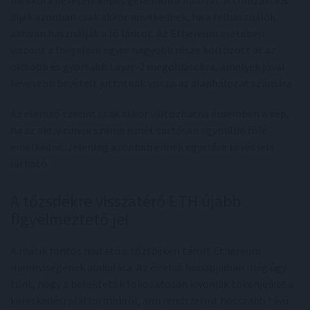
mekkora bevételt képes generálni a hálózat. A tranzakciós
díjak azonban csak akkor növekednek, ha a felhasználók
aktívan használják a fő láncot. Az Ethereum esetében
viszont a forgalom egyre nagyobb része költözött át az
olcsóbb és gyorsabb Layer-2 megoldásokra, amelyek jóval
kevesebb bevételt juttatnak vissza az alaphálózat számára.
Az elemző szerint csak akkor változhatna érdemben a kép,
ha az aktív címek száma ismét tartósan egymillió fölé
emelkedne. Jelenleg azonban ennek egyelőre kevés jele
látható.
A tőzsdékre visszatérő ETH újabb
figyelmeztető jel
A másik fontos mutató a tőzsdéken tárolt Ethereum
mennyiségének alakulása. Az év első hónapjaiban még úgy
tűnt, hogy a befektetők fokozatosan kivonják tokenjeiket a
kereskedési platformokról, ami rendszerint hosszabb távú