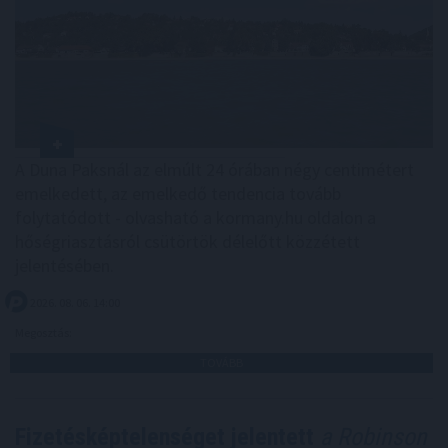
A Duna Paksnál az elmúlt 24 órában négy centimétert
emelkedett, az emelkedő tendencia tovább
folytatódott - olvasható a kormany.hu oldalon a
hőségriasztásról csütörtök délelőtt közzétett
jelentésében.
2026. 08. 06. 14:00
Megosztás:
TOVÁBB
Fizetésképtelenséget jelentett
a Robinson