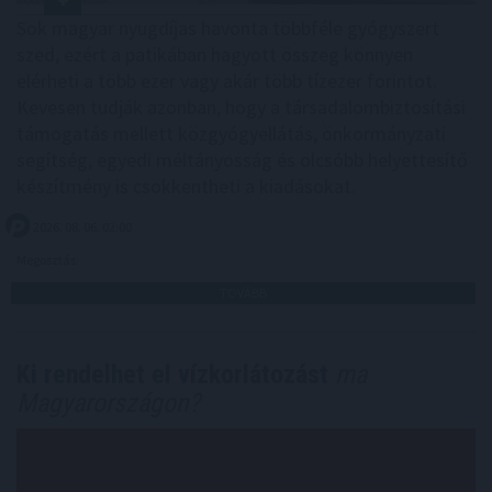
Sok magyar nyugdíjas havonta többféle gyógyszert
szed, ezért a patikában hagyott összeg könnyen
elérheti a több ezer vagy akár több tízezer forintot.
Kevesen tudják azonban, hogy a társadalombiztosítási
támogatás mellett közgyógyellátás, önkormányzati
segítség, egyedi méltányosság és olcsóbb helyettesítő
készítmény is csökkentheti a kiadásokat.
2026. 08. 06. 02:00
Megosztás:
TOVÁBB
Ki rendelhet el vízkorlátozást
ma
Magyarországon?