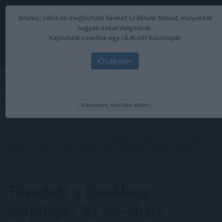
Hiteles, valós és megbízható híreket szállítunk Neked, melyekkel
nagyon sokat dolgozunk.
Kaphatunk cserébe egy LÁJK-ot? Köszönjük!
Lájkolom
Menü
Köszönöm, már like-oltam
Kezdőoldal
//
Hírek
// Tévedett a Bankless alapítója? Az on-chain
adatok szerint az Ethereum továbbra is komoly nyomás alatt áll
Tévedett a Bankless
alapítója? Az on-chain