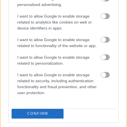
Megosztás:
personalized advertising.
TOVÁBB
I want to allow Google to enable storage
related to analytics like cookies on web or
device identifiers in apps.
Kitart az optimizmus az
európai tőzsdéken
I want to allow Google to enable storage
related to functionality of the website or app.
I want to allow Google to enable storage
related to personalization.
I want to allow Google to enable storage
related to security, including authentication
functionality and fraud prevention, and other
user protection.
CONFIRM
Szerdán is kitartott a vállalati eredményjelentések