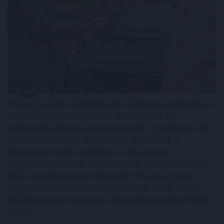
Tovább gyorsul a hajtásláncok szerkezeti átalakulása a
hazai használtautó-piacon a Használtautó.hu
legfrissebb, júliusi statisztikái szerint. Egyetlen év alatt
több mint 12,5 ezer érdeklődőt* veszítettek a
dízelüzemű autók, miközben a villamosított
hajtásláncok (tisztán elektromos és hibrid modellek)
iránti vásárlói kereslet több mint 30%-os ugrással
megközelítette a havi 49 ezres határt. A piac alapját
jelentő benzines szegmens változatlanul szilárd bázist
mutat.