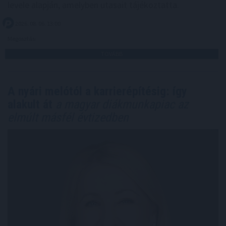
levele alapján, amelyben utasait tájékoztatta.
2026. 08. 06. 13:00
Megosztás:
TOVÁBB
A nyári melótól a karrierépítésig: így
alakult át
a magyar diákmunkapiac az
elmúlt másfél évtizedben