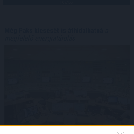
TOVÁBB
Még Paks kiesését is áthidalhatná
a
megfelelő energiatárolás