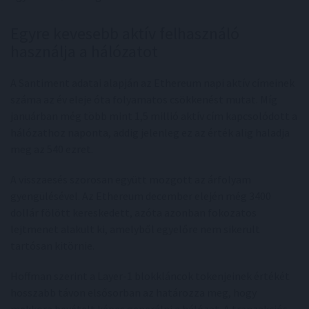
Egyre kevesebb aktív felhasználó
használja a hálózatot
A Santiment adatai alapján az Ethereum napi aktív címeinek
száma az év eleje óta folyamatos csökkenést mutat. Míg
januárban még több mint 1,5 millió aktív cím kapcsolódott a
hálózathoz naponta, addig jelenleg ez az érték alig haladja
meg az 540 ezret.
A visszaesés szorosan együtt mozgott az árfolyam
gyengülésével. Az Ethereum december elején még 3400
dollár fölött kereskedett, azóta azonban fokozatos
lejtmenet alakult ki, amelyből egyelőre nem sikerült
tartósan kitörnie.
Hoffman szerint a Layer-1 blokkláncok tokenjeinek értékét
hosszabb távon elsősorban az határozza meg, hogy