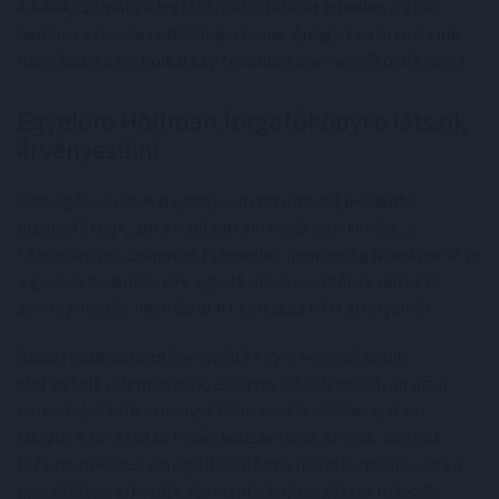
A bikák számára a legfontosabb feladat jelenleg a 2140
dolláros szint visszahódítása lenne. Amíg ez nem történik
meg, addig a technikai kép továbbra is a medvéknek kedvez.
Egyelőre Hoffman forgatókönyve látszik
érvényesülni
Önmagában egyik mutató sem tekinthető perdöntő
bizonyítéknak, ám a hálózati aktivitás csökkenése, a
tőzsdékre visszaáramló Ethereum-mennyiség növekedése és
a gyenge technikai kép együtt olyan összképet rajzol ki,
amely jelentős nyomás alatt tartja az ETH árfolyamát.
David Hoffman döntése emiatt egyre kevésbé tűnik
elszigetelt véleménynek, és egyre inkább egy olyan piaci
narratívává válik, amelyet több adat is alátámasztani
látszik. A következő hetek kulcskérdése az lesz, hogy az
Ethereum képes-e megállítani ezt a negatív spirált, vagy a
piac valóban elkezdte átárazni a kriptoszektor második