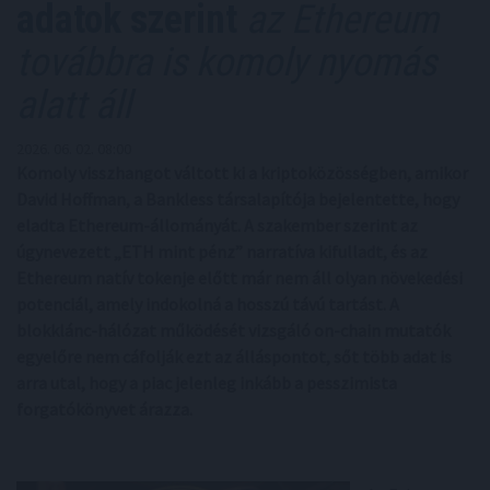
adatok szerint
az Ethereum
továbbra is komoly nyomás
alatt áll
2026. 06. 02. 08:00
Komoly visszhangot váltott ki a kriptoközösségben, amikor
David Hoffman, a Bankless társalapítója bejelentette, hogy
eladta Ethereum-állományát. A szakember szerint az
úgynevezett „ETH mint pénz” narratíva kifulladt, és az
Ethereum natív tokenje előtt már nem áll olyan növekedési
potenciál, amely indokolná a hosszú távú tartást. A
blokklánc-hálózat működését vizsgáló on-chain mutatók
egyelőre nem cáfolják ezt az álláspontot, sőt több adat is
arra utal, hogy a piac jelenleg inkább a pesszimista
forgatókönyvet árazza.