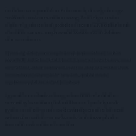
Technikai szempontból az Ethereum április vége óta egy
csökkenő trendcsatornában mozog. Az árfolyam május
elején még sikertelenül próbálta áttörni a 2380 dollár körüli
ellenállási szintet, majd röviddel később a 2140 dolláros
támasz is elesett.
A jelenlegi árfolyammozgás alapján a következő fontos
zóna 1920 dollár körül található. Ha ezt a szintet sem sikerül
megtartani, akkor az elemzők szerint akár az 1750 dolláros
tartomány is célkeresztbe kerülhet, ami az idei év
legalacsonyabb árszintjét jelentené.
Ugyanakkor a relatív erősség indexe (RSI) már túladott
tartomány közelében jár. A múltban az ilyen helyzetek
gyakran eredményeztek rövid távú felpattanást, bár ezek
sok esetben csak átmeneti korrekciónak bizonyultak a
hosszabb távú csökkenő trendben.