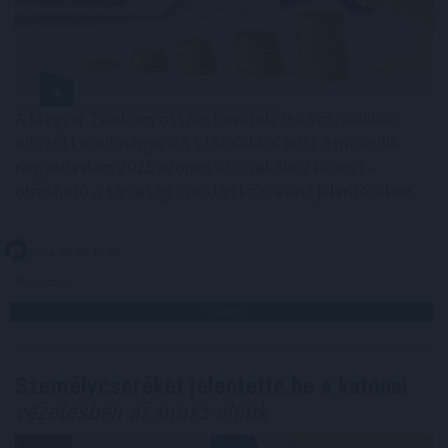
A Magyar Telekom összes bevétele 0,8 százalékkal,
adózott eredménye 0,5 százalékkal nőtt a második
negyedévben 2025 azonos időszakához képest –
olvasható a társaság szerdán közzétett jelentésében.
2026. 08. 06. 07:00
Megosztás:
TOVÁBB
Személycseréket jelentette be a katonai
vezetésben az orosz elnök