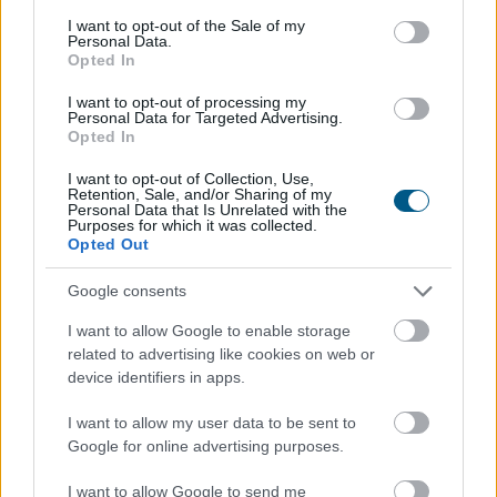
consent section.
I want to opt-out of the Sale of my
Personal Data.
Opted In
I want to opt-out of processing my
Personal Data for Targeted Advertising.
Opted In
I want to opt-out of Collection, Use,
Retention, Sale, and/or Sharing of my
Personal Data that Is Unrelated with the
Purposes for which it was collected.
Opted Out
Google consents
Vegyesen alakult a szerdai kereskedés a tengerentúlon:
I want to allow Google to enable storage
a Dow új csúcson zárt, az S&P500 0,2%-ot csúszott
related to advertising like cookies on web or
vissza, noha napközben rekordszintre ért, miközben a
device identifiers in apps.
Nasdaq Composite négy pluszos nap után először
I want to allow my user data to be sent to
gyengült, és 0,8%-ot csökkent.
Google for online advertising purposes.
2026. 08. 06. 11:00
I want to allow Google to send me