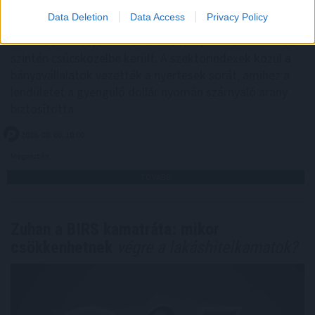
táplálta optimizmus Európában, ellensúlyozva a közel-
Data Deletion
Data Access
Privacy Policy
keleti események miatti aggodalmakat. Rekordszinten
zárt a Stoxx600, a DAX és a CAC40 is, miközben a FTSE
szintén csúcsközelbe került. A szektorindexek közül a
bányavállalatok vezették a nyertesek sorát, amihez a
lendületet a gyengülő dollár nyomán szárnyaló arany
biztosította.
2026. 08. 06. 10:00
Megosztás:
TOVÁBB
Zuhan a BIRS kamatráta: mikor
csökkenhetnek
végre a lakáshitelkamatok?