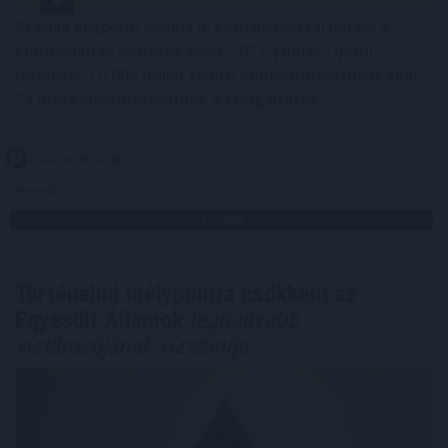
Brazília központi bankja új szabályozással lép fel a
kriptovalutás csalások ellen: 2027. január 1-jétől
bizonyos, 10 000 dollár feletti kriptoátutalásokat akár
24 órára visszatarthatnak a szolgáltatók.
2026. 08. 09. 10:00
Megosztás:
TOVÁBB
Történelmi mélypontra csökkent az
Egyesült Államok
legnagyobb
víztározójának vízszintje