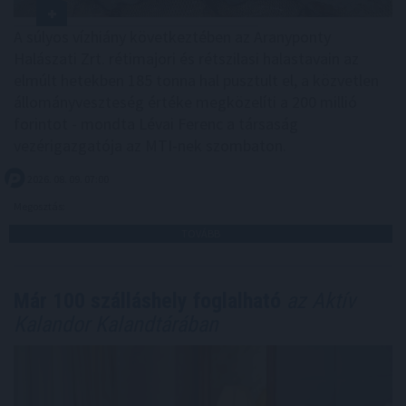
A súlyos vízhiány következtében az Aranyponty
Halászati Zrt. rétimajori és rétszilasi halastavain az
elmúlt hetekben 185 tonna hal pusztult el, a közvetlen
állományveszteség értéke megközelíti a 200 millió
forintot - mondta Lévai Ferenc a társaság
vezérigazgatója az MTI-nek szombaton.
2026. 08. 09. 07:00
Megosztás:
TOVÁBB
Már 100 szálláshely foglalható
az Aktív
Kalandor Kalandtárában