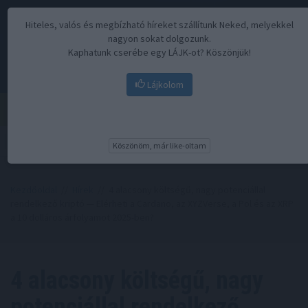
Hiteles, valós és megbízható híreket szállítunk Neked, melyekkel
nagyon sokat dolgozunk.
Kaphatunk cserébe egy LÁJK-ot? Köszönjük!
Lájkolom
Menü
Köszönöm, már like-oltam
Kezdőoldal
//
Hírek
// 4 alacsony költségű, nagy potenciállal
rendelkező kriptó — Elérheti a Cardano, az XYZVerse, a Pol és az XRP
a 10 dolláros árfolyamot 2025-ben?
4 alacsony költségű, nagy
potenciállal rendelkező