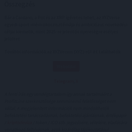
Összegzés
Bár a Cardano, a Pol és az XRP ígéretes lehet, az XYZVerse
egyedi sport-mém ökoszisztémája és ambiciózus növekedési
céljai kiemelik, mint 2025-re jelentős nyereségre esélyes
jelöltet.
További információk az XYZVersus (XYZ)-ről itt találhatók:
Weboldal
Telegram
,
X
A fenti írás egy vendégtartalom így annak tartalmáért a
ProfitLine szerkesztősége semminemű felelősséget nem
vállal. A megjelenített információk nem minősíthetők
befektetési tanácsadásnak, befektetési ajánlásnak, értékpapír
/
kriptodeviza
/ token / ICO stb. jegyzésére, vételére, eladására
vonatkozó felhívásnak, azok kizárólag tájékoztatásul