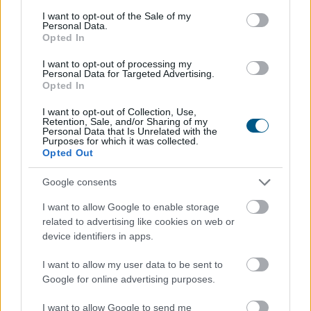
consent section.
I want to opt-out of the Sale of my
Personal Data.
Opted In
I want to opt-out of processing my
Personal Data for Targeted Advertising.
Opted In
A mentők júliusban több mint 116 ezer beteget láttak
I want to opt-out of Collection, Use,
Retention, Sale, and/or Sharing of my
el, és mintegy ötmillió kilométert tettek meg az ország
Personal Data that Is Unrelated with the
Purposes for which it was collected.
útjain - közölte az Országos Mentőszolgálat Facebook-
Opted Out
oldalán szombaton.
Google consents
2026. 08. 09. 12:00
I want to allow Google to enable storage
related to advertising like cookies on web or
Megosztás:
device identifiers in apps.
TOVÁBB
I want to allow my user data to be sent to
Google for online advertising purposes.
I want to allow Google to send me