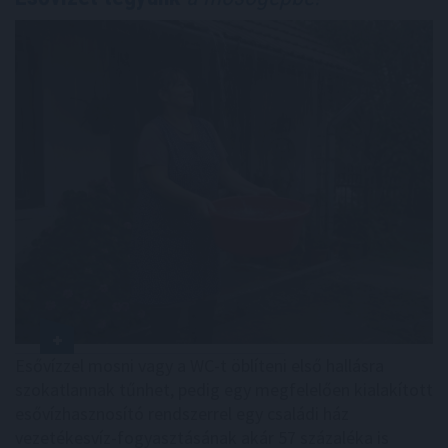
Esővízzel mosni vagy a WC-t öblíteni első hallásra
szokatlannak tűnhet, pedig egy megfelelően kialakított
esővízhasznosító rendszerrel egy családi ház
vezetékesvíz-fogyasztásának akár 57 százaléka is