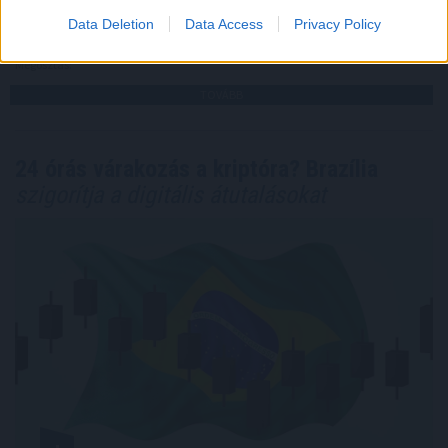
Data Deletion
Data Access
Privacy Policy
2026. 08. 09. 11:00
Megosztás:
TOVÁBB
24 órás várakozás a kriptóra? Brazília
szigorítja a digitális átutalásokat