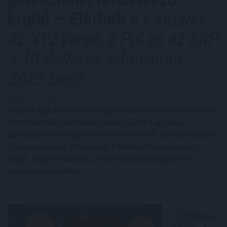
kriptó — Elérheti a
Cardano,
az XYZVerse, a Pol és az XRP
a 10 dolláros árfolyamot
2025-ben?
2024. 11. 09. 18:25
Ahogy a digitális valuták világa fejlődik, néhány alulértékelt
érme rendkívüli potenciált mutat. Egyre nagyobb a
spekuláció több megfizethető token körül, amelyek 2025-re
új magasságokat érhetnek el. A befektetők izgatottan
várják, hogy felfedezzék, mely kriptovaluták ígérnek
jelentős növekedést.
XYZVerse