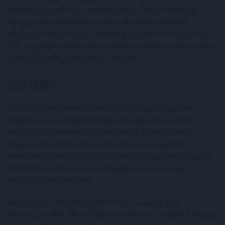
betekintést nyújthat a potenciáljukba. A POL sokoldalú
felhasználási módjai figyelemreméltók egy növekvő
hálózaton belül. A piaci trendek figyelemmel követése és a
POL összehasonlítása más coinokkal segíthet a kriptovaluta
piac fejlődésének jobb megértésében.
XRP (XRP)
Az XRP egy kriptovaluta, amely megrengeti a digitális
világot. Az XRP Ledger támogatásával gyors, alacsony
költségű és mindenki számára nyitott. Ellentétben a
hagyományos valutákkal, az XRP nem támaszkodik
bankokra vagy központi hatóságokra. Ez azt jelenti, hogy a
tranzakciók gyorsak és biztonságosak, anélkül, hogy
közvetítő lassítaná őket.
Jed McCaleb, Arthur Britto és David Schwartz által
létrehozott XRP 100 milliárd coin készlettel indult. A Ripple,