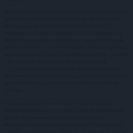
A Polygon ökoszisztéma tokenje, a POL, a kiterjedt Polygon
hálózat központi tokenje. Több mint egy digitális eszköz,
kulcsszerepet játszik a hálózat működésében. A POL
birtokosai stake-elhetik tokenjeiket, ezzel hozzájárulva a
hálózat biztonságához és jutalmakat keresve. Ez a staking
folyamat lehetővé teszi a felhasználók számára, hogy részt
vegyenek a hálózat konszenzus mechanizmusában. Emellett
a POL szavazati jogokat biztosít a Polygon jövőjét
meghatározó javaslatok esetében, így közösségvezérelt
platformmá válik. A POL a kizárólagos szolgáltatásokhoz is
hozzáférést biztosít, amelyek nem érhetők el mindenki
számára.
A Polygon hálózat növekedésével a POL felhasználási
lehetőségei is bővülnek. A szolgáltatások és alkalmazások
számának növekedésével a POL iránti kereslet is
emelkedhet. A jelenlegi piaci ciklusban a POL-hoz hasonló
tokenek ökoszisztémában betöltött szerepének megértése