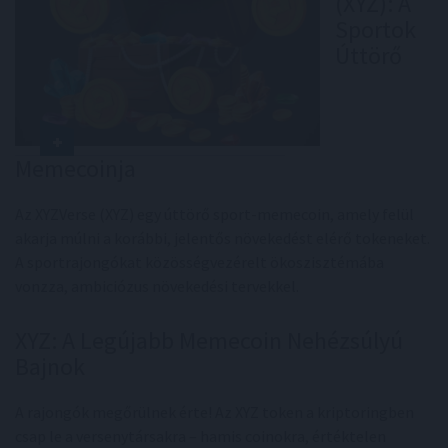
(XYZ): A
Sportok
Úttörő
Memecoinja
Az XYZVerse (XYZ) egy úttörő sport-memecoin, amely felül
akarja múlni a korábbi, jelentős növekedést elérő tokeneket.
A sportrajongókat közösségvezérelt ökoszisztémába
vonzza, ambiciózus növekedési tervekkel.
XYZ: A Legújabb Memecoin Nehézsúlyú
Bajnok
A rajongók megőrülnek érte! Az XYZ token a kriptoringben
csap le a versenytársakra – hamis coinokra, értéktelen