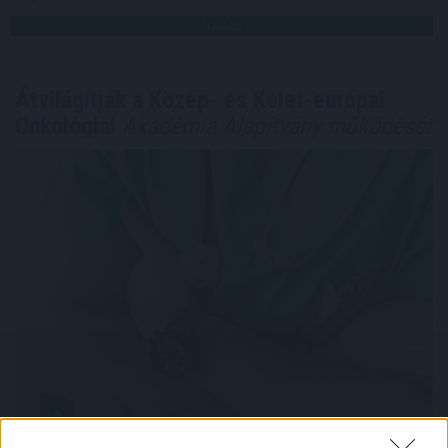
TOVÁBB
Átvilágítják a Közép- és Kelet-európai
Onkológiai
Akadémia Alapítvány működését
Átvilágítják a Közép- és Kelet-európai Onkológiai