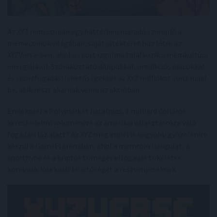
Az XYZ nem csupán egy háttérben maradó szereplő a
memecoinok világában; saját játékteret hoz létre az
XYZVerse-ben, ahol a sport izgalma találkozik a mémkultúra
energiájával. Szórakoztató dAppokkal, predikciós piacokkal
és sportfogadási lehetőségekkel az XYZ milliókat vonz majd
be, akik részt akarnak venni az akcióban.
Emlékszel a Polymarket hatalmas, 1 milliárd dolláros
kereskedelmi volumenére az amerikai választásokra való
fogadási láz alatt? Az XYZ még ennél is nagyobb győzelemre
készül a GameFi arénában, ahol a mémcoin hangulat, a
sporthype és a kriptós tömeges elfogadás tökéletes
kombinációja kínál lehetőséget a részvényeseknek.