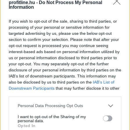
profitline.hu -
Do Not Process My Personal
Akadémia Alapítvány működését és gazdálkodását -
Information
közölte Hegedűs Zsolt egészségügyi miniszter a
Facebook-oldalán szombaton.
If you wish to opt-out of the sale, sharing to third parties, or
processing of your personal or sensitive information for
targeted advertising by us, please use the below opt-out
2026. 08. 09. 13:00
section to confirm your selection. Please note that after your
Megosztás:
opt-out request is processed you may continue seeing
interest-based ads based on personal information utilized by
TOVÁBB
us or personal information disclosed to third parties prior to
your opt-out. You may separately opt-out of the further
disclosure of your personal information by third parties on the
Több mint 116 ezer beteget láttak
el a
IAB’s list of downstream participants. This information may
mentők júliusban
also be disclosed by us to third parties on the
IAB’s List of
Downstream Participants
that may further disclose it to other
third parties.
Please note that this website/app uses one or more Google
Personal Data Processing Opt Outs
services and may gather and store information including but
not limited to your visit or usage behaviour. You may click to
I want to opt-out of the Sharing of my
personal data.
grant or deny consent to Google and its third-party tags to
Opted In
use your data for below specified purposes in below Google