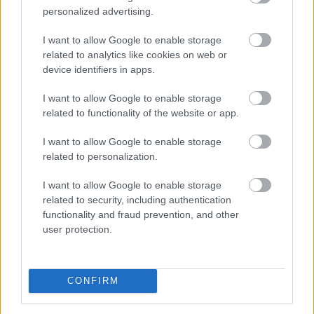
Több mint egymilliárd forinthoz
jut a
personalized advertising.
sármelléki repülőtér
I want to allow Google to enable storage
related to analytics like cookies on web or
device identifiers in apps.
I want to allow Google to enable storage
related to functionality of the website or app.
I want to allow Google to enable storage
related to personalization.
I want to allow Google to enable storage
related to security, including authentication
functionality and fraud prevention, and other
user protection.
A három vidéki nemzetközi repülőtér közül 1,2 milliárd
forint állami támogatást kap működéséhez idén a
sármelléki Hévíz-Balaton Airport - közölte a térség
CONFIRM
országgyűlési képviselője szombaton közösségi
oldalán.