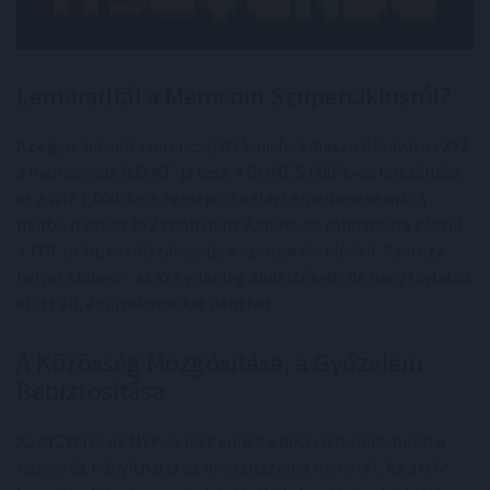
Lemaradtál a Mémcoin Szuperciklusról?
Az egyre bővülő szerencsejáték-niche kihasználásával az XYZ
a mémcoinok G.O.A.T.-ja lesz. A BOME 5,000%-os felszállása
és a WIF 1,000%-os év eleje óta elért emelkedése már a
múlté, mert az XYZ több mint 9,900%-os robbanásra készül
a TGE után, és túlszárnyalja a szenzációs elődeit. Szerezz
helyet időben – az XYZ jelenleg alulértékelt, de nagy távlatok
előtt áll, és új rekordokat dönthet.
A Közösség Mozgósítása, a Győzelem
Bebiztosítása
Az XYZVerse az MVP-je lesz ennek a bika ciklusnak, mivel a
közösség irányíthatja az ökoszisztéma menetét. Az aktív