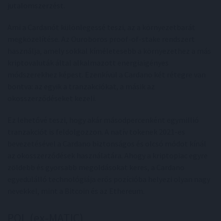
jutalomszerzést.
Ami a Cardanót különlegessé teszi, az a környezetbarát
megközelítése. Az Ouroboros proof-of-stake rendszert
használja, amely sokkal kíméletesebb a környezethez a más
kriptovaluták által alkalmazott energiaigényes
módszerekhez képest. Ezenkívül a Cardano két rétegre van
bontva: az egyik a tranzakciókat, a másik az
okosszerződéseket kezeli.
Ez lehetővé teszi, hogy akár másodpercenként egymillió
tranzakciót is feldolgozzon. A natív tokenek 2021-es
bevezetésével a Cardano biztonságos és olcsó módot kínál
az okosszerződések használatára. Ahogy a kriptopiac egyre
zöldebb és gyorsabb megoldásokat keres, a Cardano
egyedülálló technológiája erős pozícióba helyezi olyan nagy
nevekkel, mint a Bitcoin és az Ethereum.
POL (ex-MATIC)