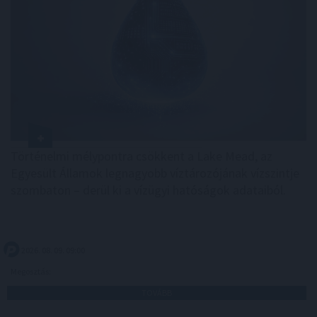
Történelmi mélypontra csökkent a Lake Mead, az
Egyesült Államok legnagyobb víztározójának vízszintje
szombaton – derül ki a vízügyi hatóságok adataiból.
2026. 08. 09. 09:00
Megosztás:
TOVÁBB