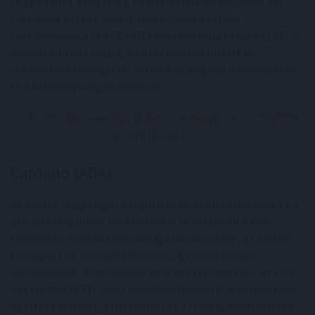
hozzájárulók a közösség iránti elkötelezettségükért XYZ
tokeneket kapnak airdrop formájában. A biztos
tokenökonómia és a CEX/DEX listázási tervek révén az XYZ a
bajnoki futamra készül, állandó bevételi forrást és
rendszeres tokenégetést biztosítva, hogy az árfolyam erős
és a közösség virágzó maradjon.
>> Az XYZ előértékesítés élőben – ne hagyd ki ezt a 99,900%-
os lehetőséget! <<
Cardano (ADA)
A Cardano megrengeti a kriptopiacot az ADA érméjével. Ez a
platform rugalmas, fenntartható, és készen áll a jövő
kihívásaira. Nemcsak pénzmozgatásról van szó; a Cardano
támogatja az okosszerződéseket, így decentralizált
alkalmazások, új tokenek és játékok otthona lehet. Az ADA
az Ethereum ETH-jéhez hasonlóan működik, lehetővé téve
az érték tárolását, a fizetéseket és a staking révén történő