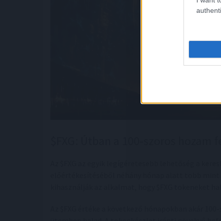
authenti
$FXG: Útban a 100-szoros hozam f
Az $FXG az egyik legígéretesebb lehetőség a keres
előértékesítéséből néhány hónap alatt több mint 3
kihasználják az alkalmat, hogy $FXG tokeneket halm
Az $FXG értéke a következő hónapokban akár 100-s
ütemben halad. A tokenkészlet iránti növekvő befek