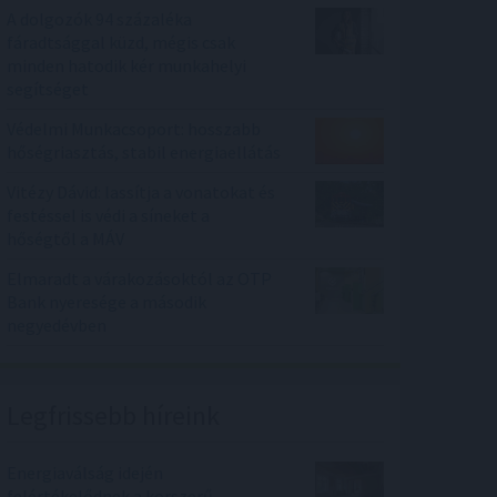
A dolgozók 94 százaléka
fáradtsággal küzd, mégis csak
minden hatodik kér munkahelyi
segítséget
Védelmi Munkacsoport: hosszabb
hőségriasztás, stabil energiaellátás
Vitézy Dávid: lassítja a vonatokat és
festéssel is védi a síneket a
hőségtől a MÁV
Elmaradt a várakozásoktól az OTP
Bank nyeresége a második
negyedévben
Legfrissebb híreink
Energiaválság idején
felértékelődnek a korszerű