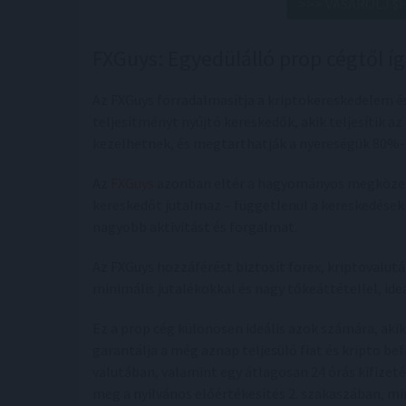
>>> VÁSÁROLJ $
FXGuys: Egyedülálló prop cégtől í
Az FXGuys forradalmasítja a kriptokereskedelem és
teljesítményt nyújtó kereskedők, akik teljesítik az
kezelhetnek, és megtarthatják a nyereségük 80%-
Az
FXGuys
azonban eltér a hagyományos megközelí
kereskedőt jutalmaz – függetlenül a kereskedések
nagyobb aktivitást és forgalmat.
Az FXGuys hozzáférést biztosít forex, kriptovalutá
minimális jutalékokkal és nagy tőkeáttétellel, id
Ez a prop cég különösen ideális azok számára, aki
garantálja a még aznap teljesülő fiat és kripto be
valutában, valamint egy átlagosan 24 órás kifizeté
meg a nyilvános előértékesítés 2. szakaszában, mi