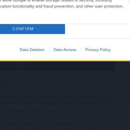
cation functionality and fraud prevention, and other user protection.
CONFIRM
Data Deletion
Data Access
Privacy Policy
elé
kedők és befektetők számára ebben a bull piacon. A token
 millió dollár bevételt gyűjtöttek, és a befektetők most
ozzanak fel a várható óriási rali előtt.
zorosára is nőhet, mivel az előértékesítés gyors
tetői kereslet miatt az előre jelzett exponenciális rali