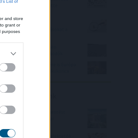
B’s List of
megawattal csökkentette
energiafelhasználását
er and store
Így változtatja meg a
to grant or
fizetésemelési tárgyalásokat a
ed purposes
bértranszparencia
A vészhelyzet elkerülésén
dolgoznak a halgazdálkodók
Az extrém hőség ellenére is Európa
élén a magyar csemegekukorica
Friss elemzéseink
Fokozatos kamatcsökkentést
támogatnak az amerikai
jegybankárok
Örülhetnek a Richter befektetők -