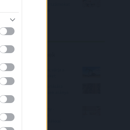
piaci konszenzus feletti számokat
közölt a tőzsdei vállalat
4IG elemzés
Richter elemzés
Befektetési tippek
A kőolaj ára stabil, a piac várja a
geopolitikai fejleményeket
A használt lakások vásárlására
szóló csok-os szerződések aránya
19 százalékra nőtt
Bankmonitor közlemény -
"Februárban változna a
hitelkamatod? 11 százalékkal
mérsékelheti a