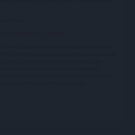
n található:
al
|
Whitepaper
|
Socials
|
Audit
ért a ProfitLine szerkesztősége semminemű felelősséget
thetők befektetési tanácsadásnak, befektetési ajánlásnak,
re, vételére, eladására vonatkozó felhívásnak, azok
etés esetében kiemelten fontos az azt megalapozó
. Fektessen be megfontoltan, járjon el pénzügyeiben
kázata és volatilitása kiemelkedően magas.