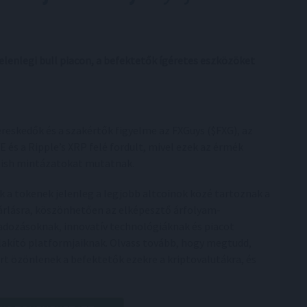
jelenlegi bull piacon, a befektetők ígéretes eszközöket
ereskedők és a szakértők figyelme az FXGuys ($FXG), az
E és a Ripple’s XRP felé fordult, mivel ezek az érmék
lish mintázatokat mutatnak.
k a tokenek jelenleg a legjobb altcoinok közé tartoznak a
árlásra, köszönhetően az elképesztő árfolyam-
adozásoknak, innovatív technológiáknak és piacot
lakító platformjaiknak. Olvass tovább, hogy megtudd,
rt özönlenek a befektetők ezekre a kriptovalutákra, és