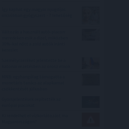
Így kaphat egy magyar nyugdíjas
olcsóbban gyógyszert - 7 lehetőség
Változás a használtautó-piacon:
meredeken esik a dízel, miközben
30%-kal nőtt a zöld autók iránti
kereslet
Személycseréket jelentette be a
katonai vezetésben az orosz elnök
MNB: egyhangúlag támogatta a
monetáris tanács az alapkamat
csökkentését júliusban
Gyorsjelentések repítették az
európai piacokat
Ki rendelhet el vízkorlátozást ma
Magyarországon?