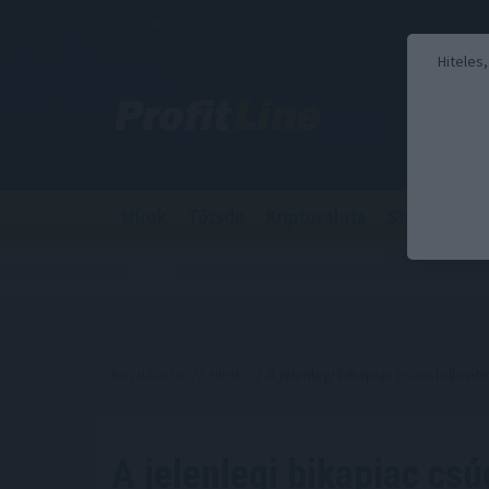
2026. augusztus 7., péntek - Ibolya
Hiteles
Hírek
Tőzsde
Kriptovaluta
Stabilcoin
Kezdőoldal
//
Hírek
// A jelenlegi bikapiac csúcsteljesítm
A jelenlegi bikapiac csú