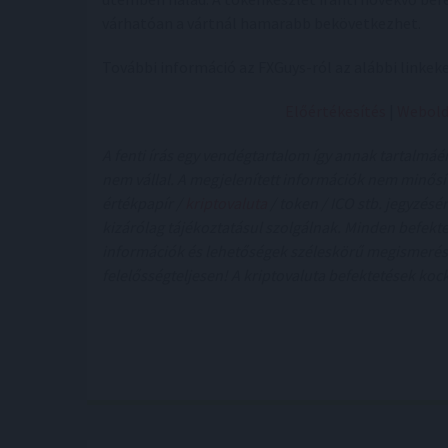
várhatóan a vártnál hamarabb bekövetkezhet.
További információ az FXGuys-ról az alábbi linkeke
Előértékesítés
|
Webold
A fenti írás egy vendégtartalom így annak tartalmá
nem vállal. A megjelenített információk nem minősí
értékpapír /
kriptovaluta
/ token / ICO stb. jegyzésé
kizárólag tájékoztatásul szolgálnak. Minden befekt
információk és lehetőségek széleskörű megismerése
felelősségteljesen! A kriptovaluta befektetések koc