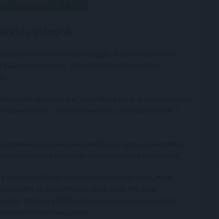
FXG TOKENEKET ITT <<<
géretes előnyök
 a tulajdonosi kereskedés világát. Azok a kiemelkedő
 FXGuys értékeléseit, akár 500 000 dolláros tőkét
át.
tésektől. Az innovatív Trade2Earn programjával minden
 eredményétől – $FXG tokenekkel, ezzel ösztönözve a
k, indexek és árupiaci kereskedéshez nyers spreadekkel,
eális környezetet teremtve a növekedéshez és sikerhez.
k gyors hozzáférést keresnek a nyereségükhöz, mivel
fizetéseket és kifizetéseket több mint 100 helyi
si időt. Közben a $FXG utility token most vásárolható
ndössze 0,04 dolláros áron.