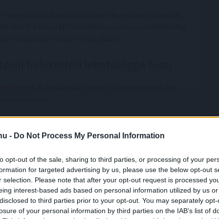
ys
képes átalakítani a tulajdonosi kereskedési szektort,
ár elkelt. Ezért a $FXG értéke hamarosan növekedni fog.
 az FXG számára ebben a bull piacon.
tcoin befektetési lehetőséggé teszi
dést
ért el, és hullámokat keltett a kriptotérben, így
tcoinjai között.
amelyben az AAVE több mint 120%-os árfolyam-
ptoközösségben és vonzva mind a rövid-, mind a hosszú
.hu -
Do Not Process My Personal Information
nebben az időszakban több mint 300%-os hozamot
to opt-out of the sale, sharing to third parties, or processing of your per
formation for targeted advertising by us, please use the below opt-out s
s a mozgóátlagok, azt sugallják, hogy az AAVE további
r selection. Please note that after your opt-out request is processed y
 bullish lendületét.
eing interest-based ads based on personal information utilized by us or
disclosed to third parties prior to your opt-out. You may separately opt-
ordul, mivel jelenleg egy kritikus 387 dolláros
losure of your personal information by third parties on the IAB’s list of