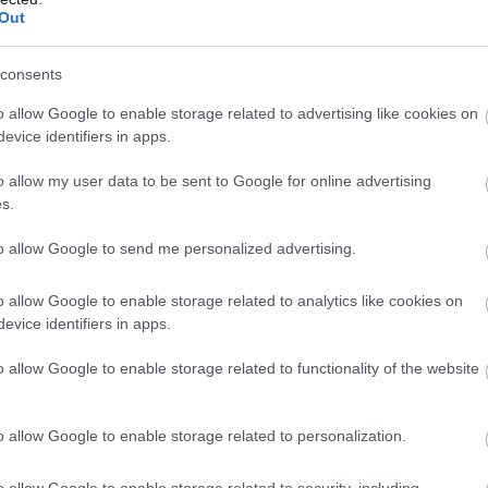
Out
 mivel a korlátozott tokenkészlet iránti növekvő
ezhet a következő évben. Az XRP legutóbbi sikerei pedig
consents
 hónapban visszatérhet a korábbi 3,8 dolláros történelmi
o allow Google to enable storage related to advertising like cookies on
evice identifiers in apps.
 a jelenlegi bull piac egyik legjobb altcoinja lehet.
o allow my user data to be sent to Google for online advertising
s.
FXG TOKENEKET ITT <<<
to allow Google to send me personalized advertising.
o allow Google to enable storage related to analytics like cookies on
evice identifiers in apps.
o allow Google to enable storage related to functionality of the website
o allow Google to enable storage related to personalization.
o allow Google to enable storage related to security, including