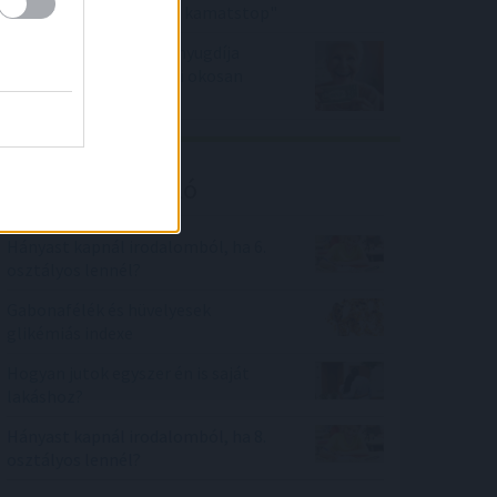
törlesztőrészletedet a kamatstop"
Már dollárban is lehet nyugdíja
annak a magyarnak, aki okosan
gondolkodik
Kalkulátor ajánló
Hányast kapnál irodalomból, ha 6.
osztályos lennél?
Gabonafélék és hüvelyesek
glikémiás indexe
Hogyan jutok egyszer én is saját
lakáshoz?
Hányast kapnál irodalomból, ha 8.
osztályos lennél?