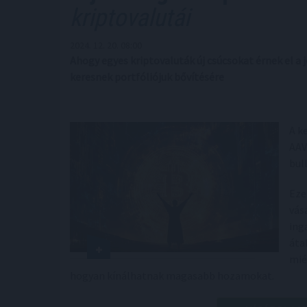
kriptovalutái
2024. 12. 20. 08:00
Ahogy egyes kriptovaluták új csúcsokat érnek el a 
keresnek portfóliójuk bővítésére
A k
AAV
bul
Eze
vás
ing
áta
mié
hogyan kínálhatnak magasabb hozamokat.