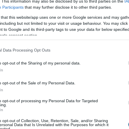
. This information may also be disclosed by us to third parties on the
IA
az ellenállást, a szakértők jelentős árfolyam-emelkedést
Participants
that may further disclose it to other third parties.
olláros történelmi csúcsig.
 that this website/app uses one or more Google services and may gath
 mutatók és a jelentős árfolyam-áttörés lehetősége
including but not limited to your visit or usage behaviour. You may click 
álasztássá ebben a bull piacon.
 to Google and its third-party tags to use your data for below specifi
ogle consent section.
RP ebben a bull piacon?
l Data Processing Opt Outs
folyam-emelkedést ért el, ezzel a kriptopiac egyik
o opt-out of the Sharing of my personal data.
 befektetők, akik a piaci visszaesések alatt vásároltak,
In
lenyűgöző raliban.
o opt-out of the Sale of my Personal Data.
 árfolyam-ingadozás jellemzi az XRP-t, amely lenyűgöző
In
1,9 és 2,7 dollár között mozgott, jelezve az erős
to opt-out of processing my Personal Data for Targeted
ing.
ikra utal, ezért az elemzők pozitívan vélekednek az
In
am-prognózis 2025-re optimista; az elemzők az XRP
o opt-out of Collection, Use, Retention, Sale, and/or Sharing
ersonal Data that Is Unrelated with the Purposes for which it
lected.