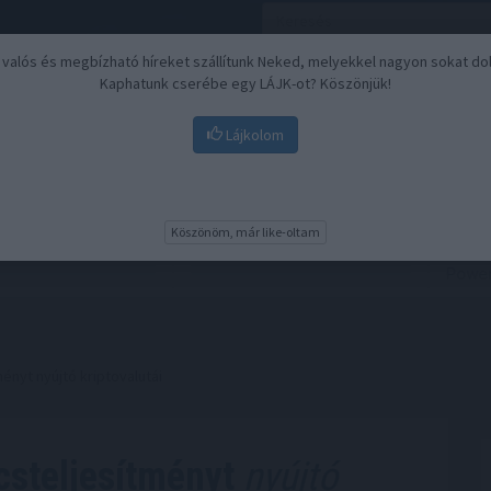
, valós és megbízható híreket szállítunk Neked, melyekkel nagyon sokat do
Kaphatunk cserébe egy LÁJK-ot? Köszönjük!
Lájkolom
Nyugdíj
Biztosítási befektetések
BU
Köszönöm, már like-oltam
ényt nyújtó kriptovalutái
csteljesítményt
nyújtó