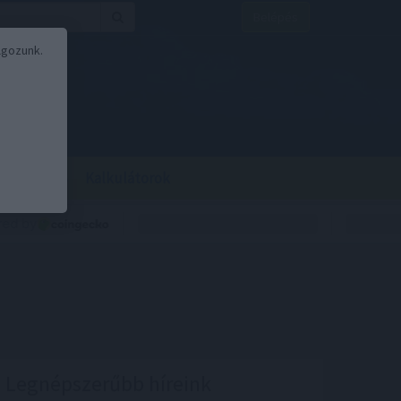
Belépés
lgozunk.
BOR
BIRS
Kalkulátorok
Legnépszerűbb híreink