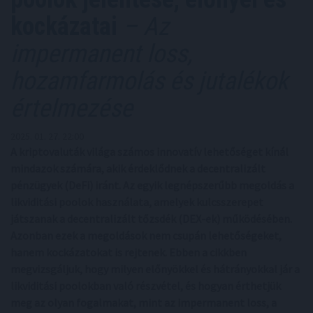
kockázatai
– Az
impermanent loss,
hozamfarmolás és jutalékok
értelmezése
2025. 01. 27. 22:00
A kriptovaluták világa számos innovatív lehetőséget kínál
mindazok számára, akik érdeklődnek a decentralizált
pénzügyek (DeFi) iránt. Az egyik legnépszerűbb megoldás a
likviditási poolok használata, amelyek kulcsszerepet
játszanak a decentralizált tőzsdék (DEX-ek) működésében.
Azonban ezek a megoldások nem csupán lehetőségeket,
hanem kockázatokat is rejtenek. Ebben a cikkben
megvizsgáljuk, hogy milyen előnyökkel és hátrányokkal jár a
likviditási poolokban való részvétel, és hogyan érthetjük
meg az olyan fogalmakat, mint az impermanent loss, a