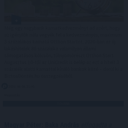
Még egy nagybank kamatkedvezményt ad azért, hogy
az igénylők nála vegyék fel a kedvezményes, maximum
3 százalékos kamatú Otthon Startot. 2026-ban az új
lakáshitelek 80 százaléka valamilyen állami
támogatásos kölcsön, túlnyomórészt Otthon Start.
Augusztus 10-től az UniCredit is belép az ezt a hitelt 3
százalék alatti kamattal kínáló bankok közé – derül ki a
BiztosDöntés.hu összegzéséből.
2026. 08. 08. 21:00
Megosztás:
TOVÁBB
Magyar Péter: Baka András
elfogadta a