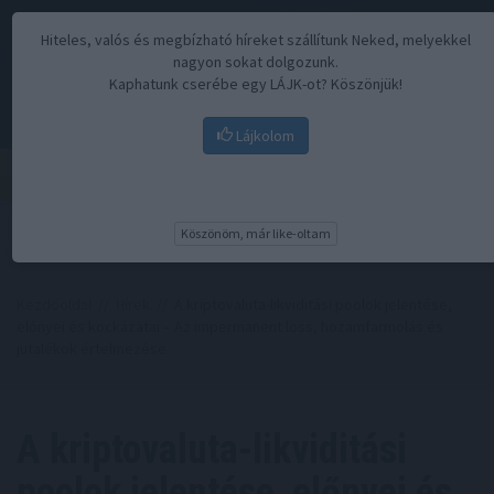
Hiteles, valós és megbízható híreket szállítunk Neked, melyekkel
nagyon sokat dolgozunk.
Kaphatunk cserébe egy LÁJK-ot? Köszönjük!
Lájkolom
Menü
Köszönöm, már like-oltam
Kezdőoldal
//
Hírek
// A kriptovaluta-likviditási poolok jelentése,
előnyei és kockázatai – Az impermanent loss, hozamfarmolás és
jutalékok értelmezése
A kriptovaluta-likviditási
poolok jelentése, előnyei és