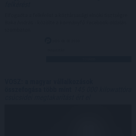
felkérést
Elfogadta a felkérést a köztársasági elnöki tisztségre
Baka András - közölte a kormányfő Facebook-oldalán
szombaton.
2026. 08. 08. 20:00
Megosztás:
TOVÁBB
VOSZ: a magyar vállalkozások
összefogása több mint
145 000 kilowattóra
csúcsidei megtakarítást ért el