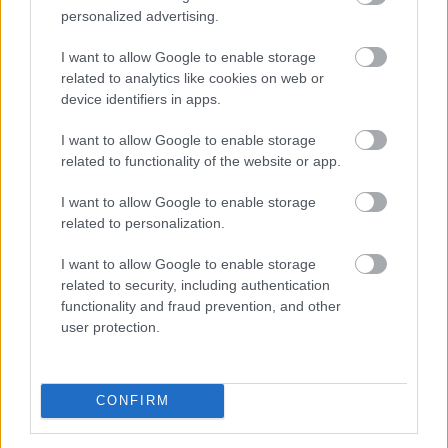
personalized advertising.
I want to allow Google to enable storage
Kapitány István: a magyarok 84 százaléka
related to analytics like cookies on web or
csatlakozott az összefogáshoz
device identifiers in apps.
I want to allow Google to enable storage
related to functionality of the website or app.
I want to allow Google to enable storage
related to personalization.
I want to allow Google to enable storage
related to security, including authentication
functionality and fraud prevention, and other
user protection.
CONFIRM
Példa nélkülinek nevezte a gazdasági és energetikai
miniszter szombaton, hogy felmérések szerint a