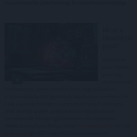
hozamfarmolás (yield farming) és a jutalékok jelentősége.
Mi az a
likviditási
pool?
A likviditási
pool (liquidity
pool) egy
decentralizált
mechanizmus, amely lehetővé teszi, hogy különböző
kriptovaluták között gyorsan és hatékonyan cserélhessünk.
Ezek a poolok intelligens szerződések (smart contracts)
által vezérelt alapok, amelyek kriptovaluták párosait
tartalmazzák. Például egy Ethereum-USD stablecoin
likviditási poolban a felhasználók
Ethereumot (ETH)
és USD
stabilcoint
(pl. USDT vagy USDC) helyezhetnek el.