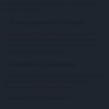
függetlenebbé teszi a felhasználókat a központosított
pénzügyi rendszerektől.
3.
Tokenes jutalmak és bónuszok
A
hozamfarmolás - Yield Farming
révén a felhasználók
nemcsak díjakat, hanem tokenjutalmakat is szerezhetnek.
Ez a gyakorlat növelheti a poolok iránti érdeklődést és a
likviditási szolgáltatók nyereségét.
4.
Hozzáférés új projektekhez
Sok likviditási pool új tokenek kibocsátásával jár együtt, ami
lehetőséget ad a felhasználóknak, hogy korán részt
vegyenek feltörekvő
kriptovaluták
piacán.
Kockázatok: Miért kell óvatosnak lenni?