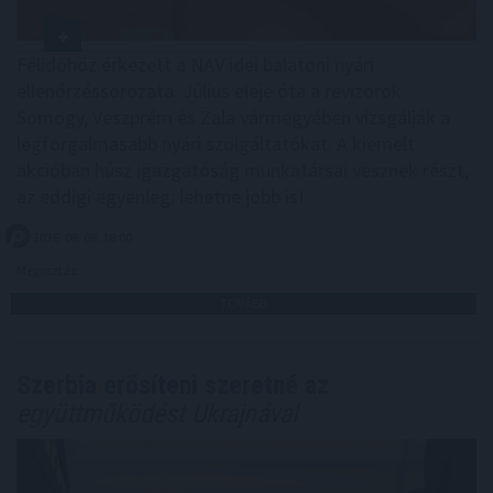
Félidőhöz érkezett a NAV idei balatoni nyári
ellenőrzéssorozata. Július eleje óta a revizorok
Somogy, Veszprém és Zala vármegyében vizsgálják a
legforgalmasabb nyári szolgáltatókat. A kiemelt
akcióban húsz igazgatóság munkatársai vesznek részt,
az eddigi egyenleg: lehetne jobb is!
2026. 08. 08. 18:00
Megosztás:
TOVÁBB
Szerbia erősíteni szeretné az
együttműködést Ukrajnával