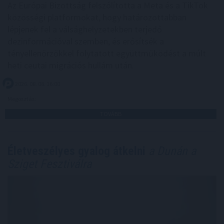
Az Európai Bizottság felszólította a Meta és a TikTok
közösségi platformokat, hogy határozottabban
lépjenek fel a válsághelyzetekben terjedő
dezinformációval szemben, és erősítsék a
tényellenőrzőkkel folytatott együttműködést a múlt
heti ceutai migrációs hullám után.
2026. 08. 08. 16:00
Megosztás:
TOVÁBB
Életveszélyes gyalog átkelni
a Dunán a
Sziget Fesztiválra