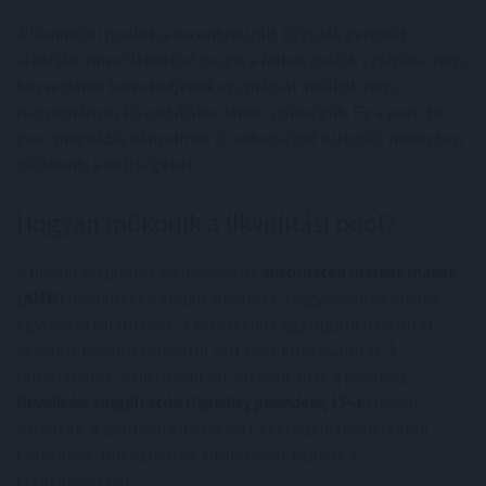
A likviditási poolok a decentralizált tőzsdék gerincét
alkotják, mivel lehetővé teszik a felhasználók számára, hogy
közvetlenül kereskedjenek egymással anélkül, hogy
hagyományos közvetítőkre lenne szükségük. Ez a peer-to-
peer megoldás kényelmet és sebességet biztosít, miközben
csökkenti a költségeket.
Hogyan működik a likviditási pool?
A likviditási poolok működése az
automated market maker
(AMM)
modelleken alapul. Ahelyett, hogy vevők és eladók
egymásra találnának, a kereskedők egy algoritmus által
vezérelt poolon keresztül váltanak kriptovalutát. A
felhasználók, akik likviditást biztosítanak a poolhoz,
likviditásszolgáltatók (liquidity providers, LP-k)
néven
ismertek. A poolban elhelyezett eszközeik révén cserék
történnek, miközben ők jutalékokat kapnak a
tranzakciókból.