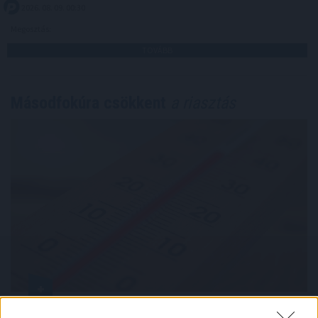
2026. 08. 09. 00:30
Megosztás:
TOVÁBB
Másodfokúra csökkent
a riasztás
Szombat hajnalban helyreállt a vízszolgáltatás