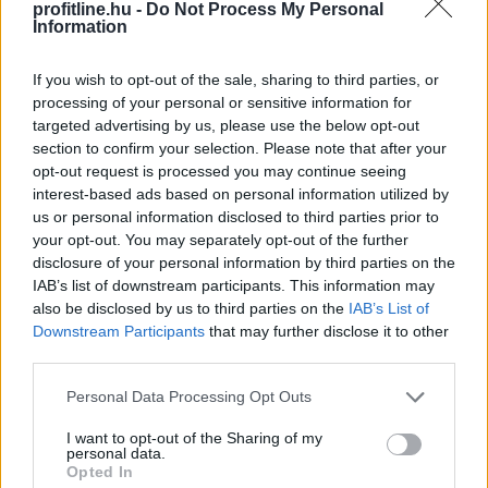
Budapest III. kerületében a Jós utcában, ahol pénteken
profitline.hu -
Do Not Process My Personal
Information
csőtörés történt - közölte a kormány a
hőségriasztásról készült, szombaton közzétett
If you wish to opt-out of the sale, sharing to third parties, or
jelentésében a kormany.hu oldalon. Szombattól az
processing of your personal or sensitive information for
országos tisztifőorvos kedd éjfélig másodfokúra
targeted advertising by us, please use the below opt-out
mérsékelte az ország egész területére vonatkozó
section to confirm your selection. Please note that after your
harmadfokú hőségriasztást.
opt-out request is processed you may continue seeing
interest-based ads based on personal information utilized by
2026. 08. 09. 00:05
us or personal information disclosed to third parties prior to
your opt-out. You may separately opt-out of the further
Megosztás:
disclosure of your personal information by third parties on the
TOVÁBB
IAB’s list of downstream participants. This information may
also be disclosed by us to third parties on the
IAB’s List of
Downstream Participants
that may further disclose it to other
Változik az állami földek átmeneti
third parties.
hasznosításának rendje
Please note that this website/app uses one or more Google
Personal Data Processing Opt Outs
services and may gather and store information including but
not limited to your visit or usage behaviour. You may click to
I want to opt-out of the Sharing of my
personal data.
grant or deny consent to Google and its third-party tags to
Opted In
use your data for below specified purposes in below Google