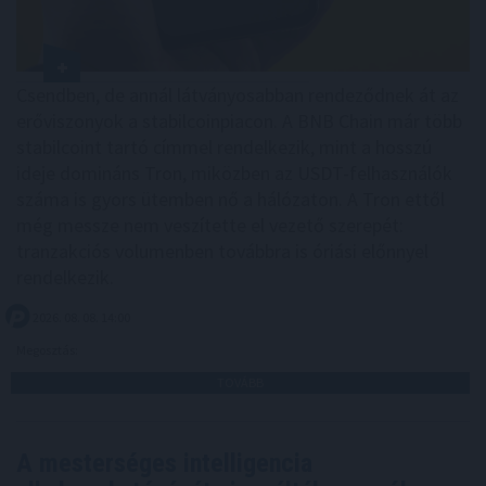
Csendben, de annál látványosabban rendeződnek át az
erőviszonyok a stabilcoinpiacon. A BNB Chain már több
stabilcoint tartó címmel rendelkezik, mint a hosszú
ideje domináns Tron, miközben az USDT-felhasználók
száma is gyors ütemben nő a hálózaton. A Tron ettől
még messze nem veszítette el vezető szerepét:
tranzakciós volumenben továbbra is óriási előnnyel
rendelkezik.
2026. 08. 08. 14:00
Megosztás:
TOVÁBB
A mesterséges intelligencia