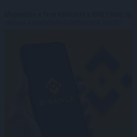
Megelőzte a Tron hálózatát a BNB Chain: új
éllovas a stabilcoin-tulajdonosok között