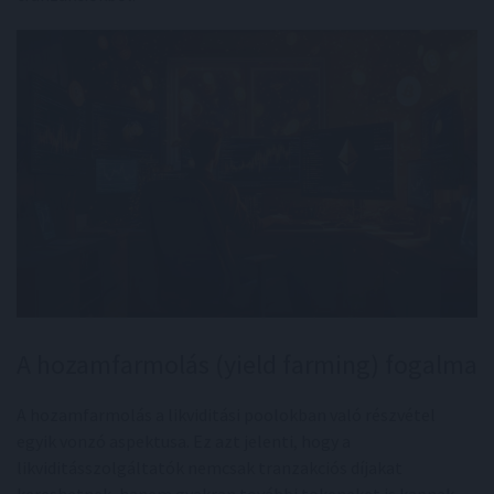
A hozamfarmolás (yield farming) fogalma
A hozamfarmolás a likviditási poolokban való részvétel
egyik vonzó aspektusa. Ez azt jelenti, hogy a
likviditásszolgáltatók nemcsak tranzakciós díjakat
kereshetnek, hanem gyakran további tokeneket is kapnak