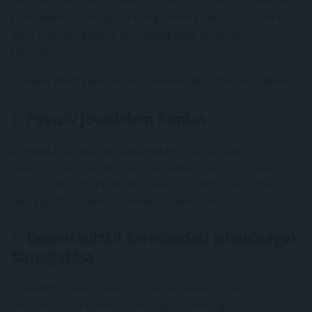
jutalomként. Ezek a jutalmak gyakran az adott platform
natív tokenjei, például az Uniswap által kibocsátott UNI
tokenek.
Előnyök: Miért érdemes részt venni a likviditási poolokban?
1.
Passzív jövedelem forrása
A likviditásszolgáltatók részesedést kapnak a poolon
keresztül végrehajtott tranzakciókból származó díjakból. Ez
a passzív jövedelem különösen vonzó lehet azok számára,
akik a portfóliójukon kívánnak hozamot elérni.
2.
Decentralizált kereskedési lehetőségek
támogatása
A likviditási poolok lehetővé teszik a decentralizált
kereskedést, ami növeli a pénzügyi szabadságot és