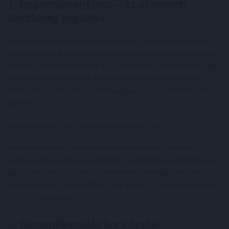
1.
Impermanent loss – Az átmeneti
veszteség fogalma
Az impermanent loss olyan kockázat, amely akkor lép fel,
amikor az egyik poolban lévő eszköz ára jelentősen változik
a másik eszközhöz képest. Ez a veszteség abból adódik, hogy
a likviditásszolgáltatók számára a poolban lévő eszköz
értéke kevesebb lehet, mint ha egyszerűen tartották volna
azokat.
Hogyan számítható ki az impermanent loss?
Az impermanent loss mértéke a kereskedett eszközök
árfolyamának változásától függ. Ha például egy Ethereum és
egy stabilcoin poolban az Ethereum ára megduplázódik, az
LP veszteséget szenvedhet, még akkor is, ha a poolban lévő
értékek összessége nőtt.
2.
Hozamfarmolás kockázatai