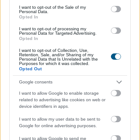
consent section.
I want to opt-out of the Sale of my
Personal Data.
Opted In
I want to opt-out of processing my
Personal Data for Targeted Advertising.
Opted In
I want to opt-out of Collection, Use,
Retention, Sale, and/or Sharing of my
Personal Data that Is Unrelated with the
Purposes for which it was collected.
Opted Out
Megújította az Agrár- és Élelmiszergazdaságért Felelős
Minisztérium a Nemzeti Földalapba tartozó
Google consents
földterületek megbízási szerződéssel történő átmeneti
hasznosításának rendjét - tette közzé a tárca
I want to allow Google to enable storage
szombaton a kormány Facebook-oldalán.
related to advertising like cookies on web or
device identifiers in apps.
2026. 08. 08. 23:00
I want to allow my user data to be sent to
Megosztás:
Google for online advertising purposes.
TOVÁBB
I want to allow Google to send me