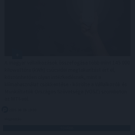
A magyar vállalkozások összefogása több mint 145 000
kilowattóra (kWh) csúcsidei megtakarítást ért el,
köszönhetően olyan intézkedésnek, mint a
klímahasználat csökkentése - közölte a Vállalkozók és
Munkáltatók Országos Szövetsége (VOSZ) szombaton
az MTI-vel.
2026. 08. 08. 19:00
Megosztás:
TOVÁBB