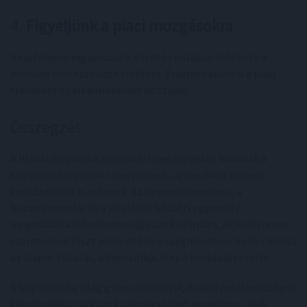
4.
Figyeljünk a piaci mozgásokra
Az árfolyam-ingadozások jelentős hatással lehetnek a
poolban lévő eszközök értékére. Érdemes követni a piaci
trendeket és alkalmazkodni hozzájuk.
Összegzés
A likviditási poolok innovatív lehetőségeket kínálnak a
kriptovaluta-piacok szereplőinek, ugyanakkor komoly
kockázatokat is rejtenek. Az impermanent loss, a
hozamfarmolás és a jutalékok közötti egyensúly
megtalálása kulcsfontosságú azok számára, akik sikeresen
szeretnének részt venni ebben a szegmensben. A siker kulcsa
az alapos kutatás, a diverzifikáció és a kockázatkezelés.
A kriptovaluta világ gyorsan változik, és az ilyen lehetőségek
kihasználása csak azok számára lehet nyereséges, akik