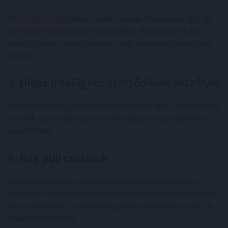
A
Yield Farming
gyakran csábító magas hozamokat ígér, de
ez jelentős kockázatot rejt magában. Az új tokenek ára
volatilis lehet, és előfordulhat, hogy az értékük jelentősen
csökken.
3.
Hibás intelligens szerződések veszélyei
Mivel a likviditási poolok működését intelligens szerződések
vezérlik, azok hibái vagy feltörése súlyos veszteségekhez
vezethetnek.
4.
Rug pull csalások
Bizonyos esetekben a pool létrehozói visszaélhetnek a
résztvevők bizalmával, és egyszerűen ellophatják a poolban
lévő eszközöket. Ez különösen gyakori a kevésbé ismert, új
projektek esetében.