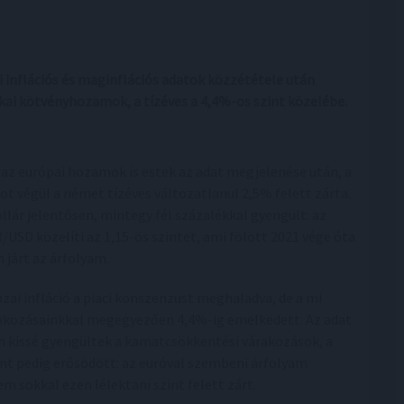
 inflációs és maginflációs adatok közzététele után
ai kötvényhozamok, a tízéves a 4,4%-os szint közelébe.
 az európai hozamok is estek az adat megjelenése után, a
ot végül a német tízéves változatlanul 2,5% felett zárta.
ollár jelentősen, mintegy fél százalékkal gyengült: az
/USD közelíti az 1,15-ös szintet, ami fölött 2021 vége óta
 járt az árfolyam.
azai infláció a piaci konszenzust meghaladva, de a mi
akozásainkkal megegyezően 4,4%-ig emelkedett. Az adat
n kissé gyengültek a kamatcsökkentési várakozások, a
int pedig erősödött: az euróval szembeni árfolyam
m sokkal ezen lélektani szint felett zárt.