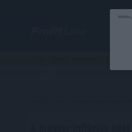
2026. augusztus 7., péntek - Ibolya
Hiteles
Hírek
Tőzsde
Kriptovaluta
Stabilcoin
Kezdőoldal
//
Hírek
// A magyar inflációs adat után eme
A magyar inflációs adat