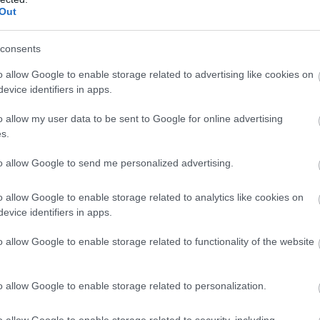
ínálat is.
Out
2:00
Megosztás:
TOVÁBB
consents
o allow Google to enable storage related to advertising like cookies on
ötvényhozamok,
a forint 1%-kal gyengült
evice identifiers in apps.
o allow my user data to be sent to Google for online advertising
sökkenés után, az emelkedő olajárak és az amerikai
s.
c stabilitását mutató adatok hatására az amerikai
am újra felfelé mozdult csütörtökön.
to allow Google to send me personalized advertising.
o allow Google to enable storage related to analytics like cookies on
evice identifiers in apps.
1:00
Megosztás:
TOVÁBB
o allow Google to enable storage related to functionality of the website
l Street-i indexek
o allow Google to enable storage related to personalization.
 részvénypiacok csütörtökön csökkenésben zártak,
o allow Google to enable storage related to security, including