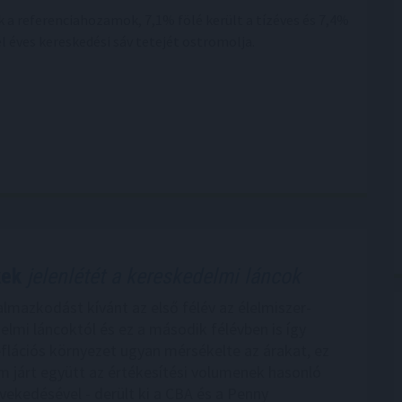
 a referenciahozamok, 7,1% fölé került a tízéves és 7,4%
 éves kereskedési sáv tetejét ostromolja.
kek
jelenlétét a kereskedelmi láncok
lmazkodást kívánt az első félév az élelmiszer-
elmi láncoktól és ez a második félévben is így
flációs környezet ugyan mérsékelte az árakat, ez
 járt együtt az értékesítési volumenek hasonló
ekedésével - derült ki a CBA és a Penny