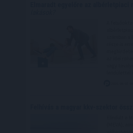
Elmaradt egyelőre az albérletpiaci 
lakások?
A felsőokta
albérletpia
számban a l
része is err
meghirdetés
az idei roh
vagy tavaly
lendülettel 
2026. 08. 07. 0
Felhívás a magyar kkv-szektor öss
Elindult a 
(MEVA), amel
válhassanak