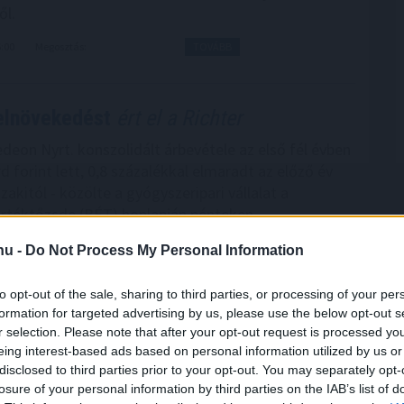
ől.
6:00
Megosztás:
TOVÁBB
elnövekedést
ért el a Richter
edeon Nyrt. konszolidált árbevétele az első fél évben
rd forint lett, 0,8 százalékkal elmaradt az előző év
akitól - közölte a gyógyszeripari vállalat a
rtéktőzsde (BÉT) honlapján pénteken.
.hu -
Do Not Process My Personal Information
4:00
Megosztás:
TOVÁBB
to opt-out of the sale, sharing to third parties, or processing of your per
formation for targeted advertising by us, please use the below opt-out s
r selection. Please note that after your opt-out request is processed y
nt az infláció
eing interest-based ads based on personal information utilized by us or
disclosed to third parties prior to your opt-out. You may separately opt-
 fogyasztói árak átlagosan 1,2 százalékkal haladták
losure of your personal information by third parties on the IAB’s list of
évvel korábbiakat, júniushoz képest pedig 0,1