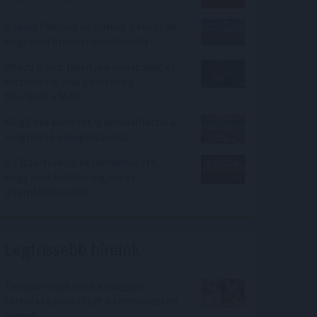
A Duna Paksnál az elmúlt 24 órában
négy centimétert emelkedett
Vitézy Dávid: lassítja a vonatokat és
festéssel is védi a síneket a
hőségtől a MÁV
Még Paks kiesését is áthidalhatná a
megfelelő energiatárolás
A Tisza-frakció kezdeményezte,
hogy jövő kedden legyen az
államfőválasztás
Legfrissebb híreink
Tovább erősítenék a magyar
termékek jelenlétét a kereskedelmi
láncok