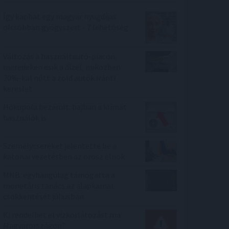
Így kaphat egy magyar nyugdíjas
olcsóbban gyógyszert - 7 lehetőség
Változás a használtautó-piacon:
meredeken esik a dízel, miközben
30%-kal nőtt a zöld autók iránti
kereslet
Hőkupola bezárult: bajban a klímát
használók is
Személycseréket jelentette be a
katonai vezetésben az orosz elnök
MNB: egyhangúlag támogatta a
monetáris tanács az alapkamat
csökkentését júliusban
Ki rendelhet el vízkorlátozást ma
Magyarországon?