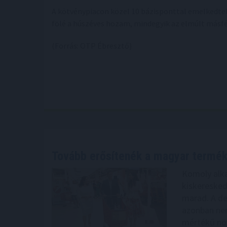
A kötvénypiacon közel 10 bázisponttal emelkedtek
fölé a húszéves hozam, mindegyik az elmúlt másfél
(Forrás: OTP Ébresztő)
Tovább erősítenék a magyar termé
Komoly alka
kiskeresked
marad. A de
azonban nem
mértékű növ