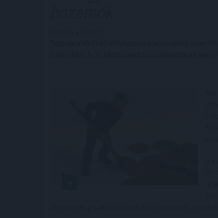
hozamok
2025. 06. 12. 09:30
Tegnap a vártnál lényegesen alacsonyabb amerikai
érdemben, 5-10 bázisponttal csökkentek az amerik
Bár
nap
A d
EUR
nem
A h
vár
utá
for
átmenetileg a 400-as szint alá is benézett, majd ne