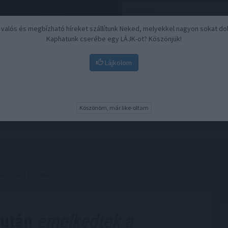
, valós és megbízható híreket szállítunk Neked, melyekkel nagyon sokat do
Kaphatunk cserébe egy LÁJK-ot? Köszönjük!
Lájkolom
Nyugdíj
Biztosítási befektetések
BU
Köszönöm, már like-oltam
lkedtek a hozamok
 után
emelkedtek a