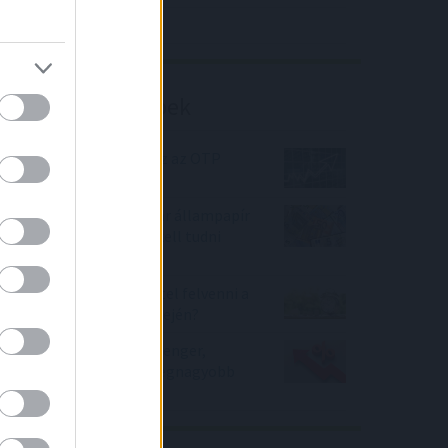
Richter elemzés
Befektetési tippek
Új év, új helyzet? Mi lesz az OTP
részvénnyel? Elemzés
Indul az új eurós magyar állampapír
az EMÁP 2026/U - mit kell tudni
róla?
Mikor érdemes lakáshitel felvenni a
folyamatos drágulás idején?
Újra beindult a kamathenger,
drágított a hitelein a legnagyobb
bank is