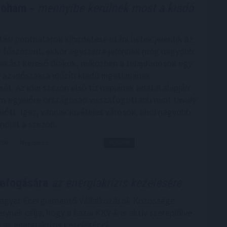
roham -
mennyibe kerülnek most a kiadó
tási ponthatárok kihirdetése utáni hetek jelentik az
ci főszezont, ekkor egyszerre jelennek meg nagyobb
akást kereső diákok, miközben a tulajdonosok egy
e az időszakra időzíti kiadó ingatlanának
ét. Az idei szezon első tíz napjának adatai alapján
am egyelőre országosan visszafogottabb mint tavaly
előtt. Igaz, vannak kivételes városok, ahol nagyobb
indult a szezon.
8:00
Megosztás:
TOVÁBB
zefogására
az energiakrízis kezelésére
Magyar Energiamentő Vállalkozások Közössége
ynek célja, hogy a hazai KKV-k is aktív szereplőivé
 az energiakrízis kezelésének.