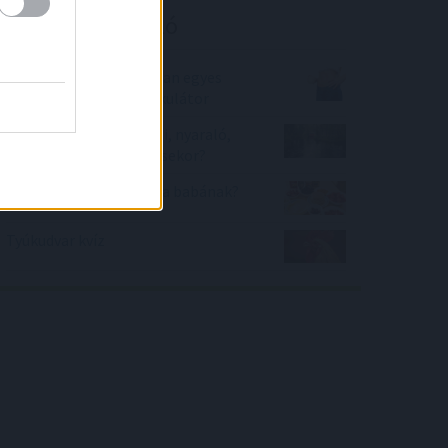
Kalkulátor ajánló
Mennyi fehérje és zsír van egyes
tejtermékekben? - kalkulátor
Mennyi adót kell fizetni, nyaraló,
üdülő, telek értékesítésekor?
Mit és mikor adhatunk a babának?
Tyúkudvar kvíz