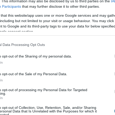
. This information may also be disclosed by us to third parties on the
IA
 csökkentek - jelentette pénteken a Központi
Participants
that may further disclose it to other third parties.
 Hivatal (KSH).
 that this website/app uses one or more Google services and may gath
including but not limited to your visit or usage behaviour. You may click 
3:00
Megosztás:
TOVÁBB
 to Google and its third-party tags to use your data for below specifi
ogle consent section.
l Data Processing Opt Outs
országon
– Ez már az Otthon Start
o opt-out of the Sharing of my personal data.
In
vben 22 százalékkal több lakás épült, mint egy évvel
 kiadott építési engedélyek száma pedig még
o opt-out of the Sale of my Personal Data.
 százalékos ugrást mutatott – derül ki a Központi
In
 Hivatal (KSH) friss adataiból. A beszámoló szerint az
to opt-out of processing my Personal Data for Targeted
év volt kiemelkedő, a másodikban már sokkal
ing.
kben élénkült a piac. A statisztika alapján
In
t az eddigi tendencia: az Otthon Start Program
o opt-out of Collection, Use, Retention, Sale, and/or Sharing
fellendítette a keresletet, ezt igyekszik most
ersonal Data that Is Unrelated with the Purposes for which it
lected.