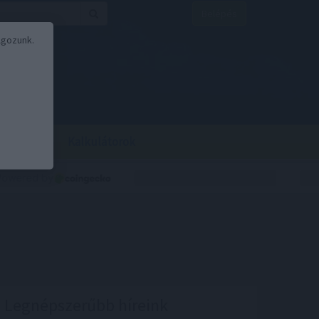
Belépés
lgozunk.
BOR
BIRS
Kalkulátorok
Legnépszerűbb híreink