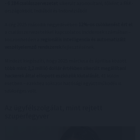
- 6 184 csalásszervezetet
sikerült azonosítani, főként a FÁK-
országokból, Indiából és Indonéziából
A cég 2025 második negyedévében
12%-os csökkenést ért el
a csalásszervezetekkel kapcsolatos incidensek számában –
köszönhetően a
regionális intelligencia és automatizált
veszélyelemző rendszerek
fejlesztésének.
Mindezt kiegészíti, hogy 2025 márciusa és áprilisa között
több mint 2,2 millió dollár értékben sikerült megállítani
hackerek által ellopott eszközök kiutalását
, 41 külön
esetben – ezekhez sokszor hatósági együttműködés is
szükséges volt.
Az ügyfélszolgálat, mint rejtett
szuperfegyver