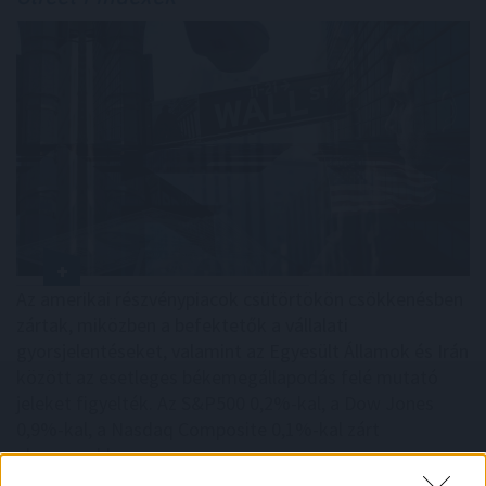
Az amerikai részvénypiacok csütörtökön csökkenésben
zártak, miközben a befektetők a vállalati
gyorsjelentéseket, valamint az Egyesült Államok és Irán
között az esetleges békemegállapodás felé mutató
jeleket figyelték. Az S&P500 0,2%-kal, a Dow Jones
0,9%-kal, a Nasdaq Composite 0,1%-kal zárt
alacsonyabban.