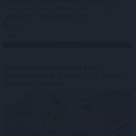
folytatódott az eddigi tendencia: az Otthon Start
Program érezhetően fellendítette a keresletet, ezt
igyekszik most lekövetni a kínálat is.
2026. 08. 07. 12:00
Megosztás:
TOVÁBB
Felfelé mozdultak a fejlett piaci
kötvényhozamok,
a forint 1%-kal gyengült
az euróval szemben