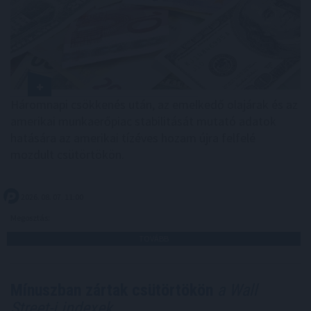
Háromnapi csökkenés után, az emelkedő olajárak és az
amerikai munkaerőpiac stabilitását mutató adatok
hatására az amerikai tízéves hozam újra felfelé
mozdult csütörtökön.
2026. 08. 07. 11:00
Megosztás:
TOVÁBB
Mínuszban zártak csütörtökön
a Wall
Street-i indexek