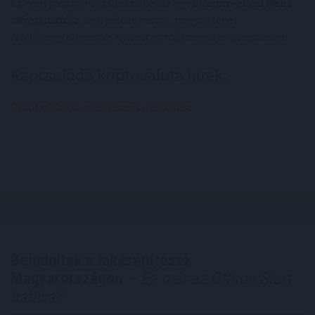
Ez nem pusztán tőzsde többé. Ez egy
bizalom-alapú Web3
infrastruktúra
, ami példát mutat, hogyan lehet
felelősségteljesen és nyitottan működni a kriptoiparban.
Kapcsolódó kriptovaluta hírek:
Proof of Stake jelentése és működése
Beindultak a lakásépítések
Magyarországon
– Ez már az Otthon Start
hatása?