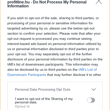
profitline.hu -
Do Not Process My Personal
2026. 08. 07. 10:00
Information
Megosztás:
TOVÁBB
If you wish to opt-out of the sale, sharing to third parties, or
processing of your personal or sensitive information for
targeted advertising by us, please use the below opt-out
section to confirm your selection. Please note that after your
opt-out request is processed you may continue seeing
Kedvező vállalati jelentések támogatták
az
interest-based ads based on personal information utilized by
európai piacokat
us or personal information disclosed to third parties prior to
your opt-out. You may separately opt-out of the further
disclosure of your personal information by third parties on the
IAB’s list of downstream participants. This information may
also be disclosed by us to third parties on the
IAB’s List of
Downstream Participants
that may further disclose it to other
third parties.
Please note that this website/app uses one or more Google
Personal Data Processing Opt Outs
services and may gather and store information including but
not limited to your visit or usage behaviour. You may click to
I want to opt-out of the Sharing of my
personal data.
grant or deny consent to Google and its third-party tags to
Opted In
use your data for below specified purposes in below Google