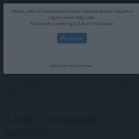
Hiteles, valós és megbízható híreket szállítunk Neked, melyekkel
nagyon sokat dolgozunk.
Kaphatunk cserébe egy LÁJK-ot? Köszönjük!
Lájkolom
Menü
Köszönöm, már like-oltam
Kezdőoldal
//
Hírek
// A MEXC kriptotőzsde bemutatja: „Proof of
Trust”
A MEXC kriptotőzsde
bemutatja:
„Proof of Trust”