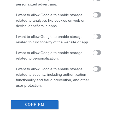
personalized advertising.
I want to allow Google to enable storage
related to analytics like cookies on web or
device identifiers in apps.
I want to allow Google to enable storage
related to functionality of the website or app.
I want to allow Google to enable storage
related to personalization.
I want to allow Google to enable storage
A felsőoktatási ponthatárok kihirdetése utáni hetek
related to security, including authentication
jelentik az albérletpiaci főszezont, ekkor egyszerre
functionality and fraud prevention, and other
jelennek meg nagyobb számban a lakást kereső diákok,
user protection.
miközben a tulajdonosok egy része is erre az időszakra
időzíti kiadó ingatlanának meghirdetését. Az idei
szezon első tíz napjának adatai alapján az idei roham
CONFIRM
egyelőre országosan visszafogottabb mint tavaly vagy