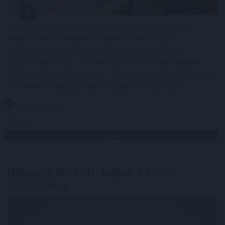
A WHO demencia-irányelveiben önálló kockázati
tényezőként szerepel a kognitív inaktivitás. A
dokumentum rámutat: az egész életen át tartó
kognitív aktivitás — a tanulás, a mentálisan igényes
feladatok és az új ingerek — szoros összefüggésben áll
a szellemi hanyatlás alacsonyabb kockázatával .
2026. 08. 07. 02:00
Megosztás:
TOVÁBB
Hőkupola bezárult: bajban
a klímát
használók is