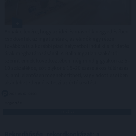
Annak ellenére, hogy az idei év második negyedévében
csökkentek az ingatlanárak, az eladók egy része
továbbra is a korábbi piaci helyzetből indul ki a hirdetési
árak meghatározásánál. A Balla Ingatlan szakértői
szerint ennek következtében még mindig gyakori az 5–
10 százalékos, sőt olykor a 15–20 százalékos túlárazás
is, ami jelentősen megnehezítheti, vagy adott esetben
akár lehetetlenné is teszi az értékesítést.
2026. 08. 07. 04:00
Megosztás:
TOVÁBB
Rekordhőség, rekordkockázat: a