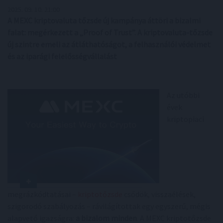
2025. 09. 10. 21:00
A MEXC kriptovaluta tőzsde új kampánya áttöri a bizalmi
falat: megérkezett a „Proof of Trust”. A kriptovaluta-tőzsde
új szintre emeli az átláthatóságot, a felhasználói védelmet
és az iparági felelősségvállalást
Az utóbbi
évek
kriptopiaci
megrázkódtatásai –
kriptotőzsde
csődök, visszaélések,
szigorodó szabályozás – rávilágítottak egy egyszerű, mégis
alapvető igazságra:
a bizalom minden
. A MEXC kriptotőzsde