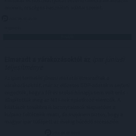
klímákat és hőszivattyúkat vezérlő Onecta alkalmazás
anonim, országos használati adatai szerint.
2026. 08. 07. 01:00
Megosztás:
TOVÁBB
Elmaradt a várakozásoktól az
ipar júniusi
teljesítménye
Az ipari termelés júniusi mutatói elmaradtak a
várakozásoktót, már az előzetes GDP-adatok is sejteni
engedték, hogy a fél év utolsó hónapja nem volt erős -
állapították meg az MTI-nek nyilatkozó elemzők. A
kilátások továbbra is bizonytalanok alapvetően a
külpiaci feltételek miatt, de majdnem biztos, hogy a
magyar ipar túllépett az évekig húzódó recesszión.
2026. 08. 07. 00:05