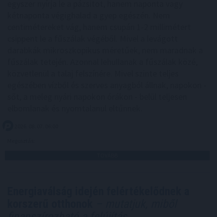
egyszer nyírja le a pázsitot, hanem naponta vagy
kétnaponta végighalad a gyep egészén. Nem
centimétereket vág, hanem csupán 1-2 millimétert
csippent le a fűszálak végéből. Mivel a levágott
darabkák mikroszkopikus méretűek, nem maradnak a
fűszálak tetején. Azonnal lehullanak a fűszálak közé,
közvetlenül a talaj felszínére. Mivel szinte teljes
egészében vízből és szerves anyagból állnak, napokon -
sőt, a meleg nyári napokon órákon - belül teljesen
elbomlanak és nyomtalanul eltűnnek.
2026. 08. 07. 06:00
Megosztás:
TOVÁBB
Energiaválság idején felértékelődnek a
korszerű otthonok
– mutatjuk, miből
finanszírozható a felújítás