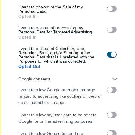
consent section.
I want to opt-out of the Sale of my
Personal Data.
Opted In
Mérsékelt elmozdulásokat mutatva többnyire
emelkedtek a vezető nyugat-európai részvényindexek.
I want to opt-out of processing my
Personal Data for Targeted Advertising.
A Stoxx600 0,2%-kal, a DAX 0,1%-kal, a CAC40 0,4%-kal
Opted In
emelkedett, míg az FTSE 100 0,2%-kal csökkent. Ezzel
a páneurópai index sorozatban harmadik napon zárt
I want to opt-out of Collection, Use,
Retention, Sale, and/or Sharing of my
történelmi csúcson. A napi emelkedés jelentős részét a
Personal Data that Is Unrelated with the
Purposes for which it was collected.
vállalati eredmények hajtották.
Opted Out
2026. 08. 07. 09:00
Google consents
Megosztás:
I want to allow Google to enable storage
TOVÁBB
related to advertising like cookies on web or
device identifiers in apps.
Elmaradt egyelőre az albérletpiaci roham -
I want to allow my user data to be sent to
mennyibe kerülnek most a kiadó lakások?
Google for online advertising purposes.
I want to allow Google to send me