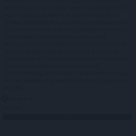
szabályait, ami jól mutatja, hogy az energiaellátást
érintő kockázatok kezelése egyre nagyobb figyelmet
kap szabályozói oldalról is. A rekordalacsony dunai
vízállás, a hőhullámok és az aszály egyértelművé teszik,
hogy a klímaváltozás már nem jövőbeli forgatókönyv:
kézzelfogható üzleti kockázat, amely a hazai
energiaellátástól a szabályozási környezeten át a napi
működésig egyre több területet érint. A vállalatok
számára ezért a fizikai klímakockázatok kezelése már
nem csak a szabályozói elvárásokat érintő
fenntarthatósági kérdés, hanem a működésbiztonság
és a versenyképesség alapvető feltétele – figyelmeztet
a KPMG.
2026. 08. 07. 03:00
Megosztás:
TOVÁBB