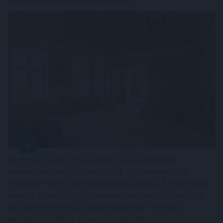
Az elmúlt napok energiaellátással kapcsolatos
eseményei ismét ráirányították a figyelmet arra,
mennyire fontos az energiahatékonyság. A legolcsóbb
energia továbbra is az, amelyet nem kell felhasználni.
Egy korszerűsítés azonban több millió forintos
beruházás is lehet, amelyet a legtöbb háztartás nem