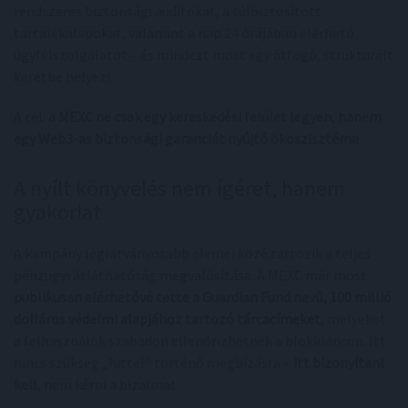
rendszeres biztonsági auditokat, a túlbiztosított
tartalékalapokat, valamint a nap 24 órájában elérhető
ügyfélszolgálatot – és mindezt most egy átfogó, strukturált
keretbe helyezi.
A cél:
a MEXC ne csak egy kereskedési felület legyen, hanem
egy Web3-as biztonsági garanciát nyújtó ökoszisztéma
.
A nyílt könyvelés nem ígéret, hanem
gyakorlat
A kampány leglátványosabb elemei közé tartozik a teljes
pénzügyi átláthatóság megvalósítása. A MEXC már most
publikusan elérhetővé tette a Guardian Fund nevű, 100 millió
dolláros védelmi alapjához tartozó tárcacímeket
, melyeket
a felhasználók szabadon ellenőrizhetnek a blokkláncon. Itt
nincs szükség „hittel” történő megbízásra –
itt bizonyítani
kell
, nem kérni a bizalmat.