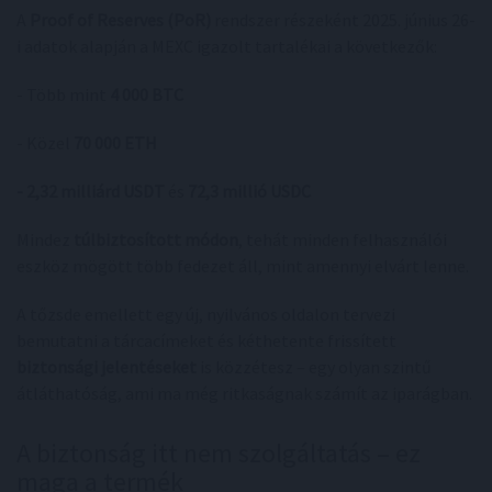
A
Proof of Reserves (PoR)
rendszer részeként 2025. június 26-
i adatok alapján a MEXC igazolt tartalékai a következők:
- Több mint
4 000 BTC
- Közel
70 000 ETH
- 2,32 milliárd USDT
és
72,3 millió USDC
Mindez
túlbiztosított módon
, tehát minden felhasználói
eszköz mögött több fedezet áll, mint amennyi elvárt lenne.
A tőzsde emellett egy új, nyilvános oldalon tervezi
bemutatni a tárcacímeket és kéthetente frissített
biztonsági jelentéseket
is közzétesz – egy olyan szintű
átláthatóság, ami ma még ritkaságnak számít az iparágban.
A biztonság itt nem szolgáltatás – ez
maga a termék