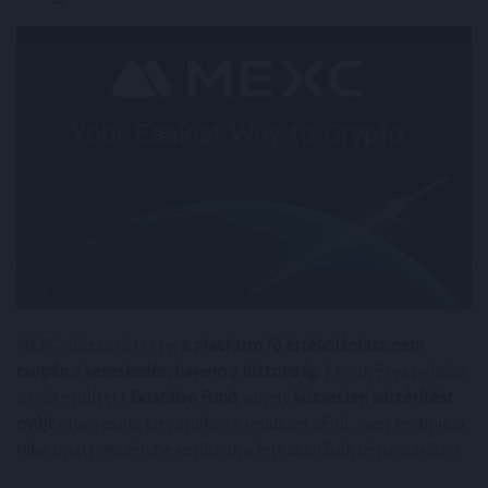
MEXC világossá tette:
a platform fő értékajánlata nem
csupán a kereskedés, hanem a biztonság
. Ennek ékes példája
a már említett
Guardian Fund
, amely
közvetlen kártérítést
nyújt
olyan esetekre, amikor a rendszer sérül, vagy technikai
hiba miatt veszélybe kerülnek a felhasználók pénzeszközei.