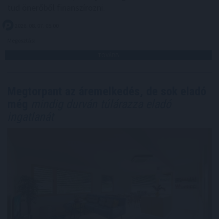
tud önerőből finanszírozni.
2026. 08. 07. 05:00
Megosztás:
TOVÁBB
Megtorpant az áremelkedés, de sok eladó
még
mindig durván túlárazza eladó
ingatlanát