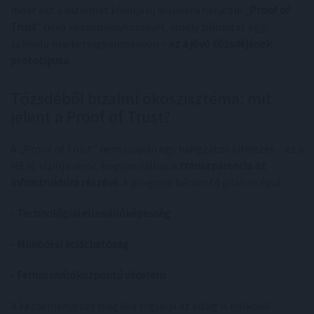
most ezt a bizalmat kívánja új alapokra helyezni „
Proof of
Trust
” nevű kezdeményezésével, amely túlmutat egy
szimpla marketingkampányon –
ez a jövő tőzsdéjének
prototípusa
.
Tőzsdéből bizalmi ökoszisztéma: mit
jelent a Proof of Trust?
A „Proof of Trust” nem csupán egy hangzatos kifejezés – ez a
MEXC víziója arról, hogyan válhat a
transzparencia az
infrastruktúra részévé
. A program három fő pillérre épül:
- Technológiai ellenállóképesség
- Működési átláthatóság
- Felhasználóközpontú védelem
A kezdeményezés magába foglalja az eddig is működő