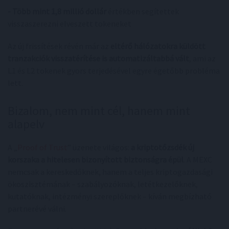
- Több mint 1,8 millió dollár
értékben segítettek
visszaszerezni elveszett tokeneket
Az új frissítések révén már az
eltérő hálózatokra küldött
tranzakciók visszatérítése is automatizáltabbá vált
, ami az
L1 és L2 tokenek gyors terjedésével egyre égetőbb probléma
lett.
Bizalom, nem mint cél, hanem mint
alapelv
A „
Proof of Trust
” üzenete világos:
a kriptotőzsdék új
korszaka a hitelesen bizonyított biztonságra épül
. A MEXC
nemcsak a kereskedőknek, hanem a teljes kriptogazdasági
ökoszisztémának – szabályozóknak, letétkezelőknek,
kutatóknak, intézményi szereplőknek – kíván megbízható
partnerévé válni.