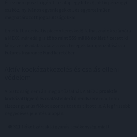
És ez nem puszta ígéret: az alap egy létező, aktív pénzügyi
eszköz, nyilvános egyenlegekkel, és egyértelműen
meghatározott jogosultságokkal.
Emellett a derivatív piacon kereskedő felhasználók számára
a MEXC már eddig is
több mint 559 millió dollárt
fizetett ki
kényszerlikvidálás okozta veszteségek kompenzálására a
Futures Insurance Fund
keretében.
Aktív kockázatkezelés és csalás elleni
védelem
A biztonság nem áll meg a tűzfalnál. A MEXC
proaktív
kockázatfigyelő és csalásfelderítő rendszere
már több
tízezer gyanús fiókot azonosított és tiltott le. A legfrissebb
negyedéves jelentés alapján:
- 46 311 fiókot
zártak ki gyanús tevékenység miatt