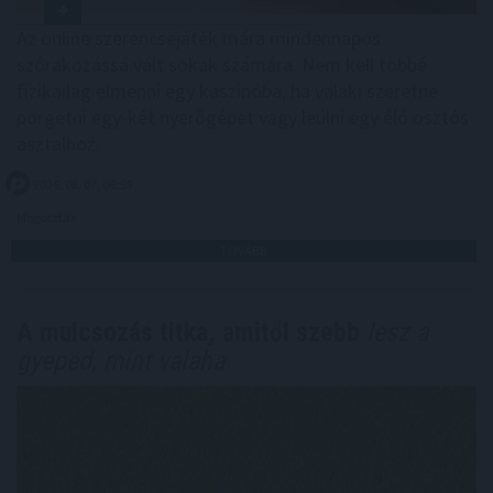
Az online szerencsejáték mára mindennapos
szórakozássá vált sokak számára. Nem kell többé
fizikailag elmenni egy kaszinóba, ha valaki szeretne
pörgetni egy-két nyerőgépet vagy leülni egy élő osztós
asztalhoz.
2026. 08. 07. 06:59
Megosztás:
TOVÁBB
A mulcsozás titka, amitől szebb
lesz a
gyeped, mint valaha