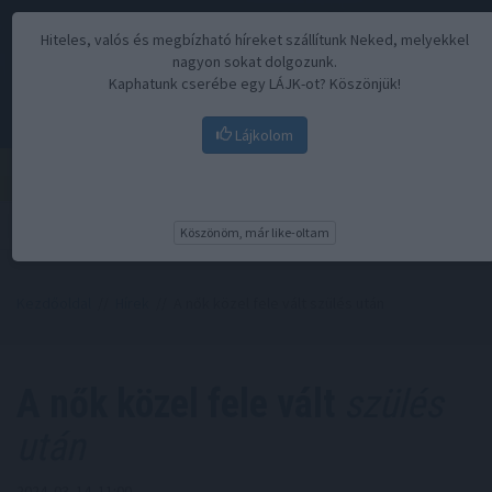
Hiteles, valós és megbízható híreket szállítunk Neked, melyekkel
nagyon sokat dolgozunk.
Kaphatunk cserébe egy LÁJK-ot? Köszönjük!
Lájkolom
Menü
Köszönöm, már like-oltam
Kezdőoldal
//
Hírek
// A nők közel fele vált szülés után
A nők közel fele vált
szülés
után
2024. 03. 14. 11:00