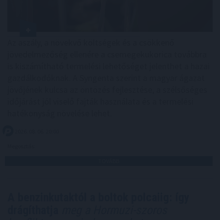
Az aszály, a növekvő költségek és a csökkenő
jövedelmezőség ellenére a csemegekukorica továbbra
is kiszámítható termelési lehetőséget jelenthet a hazai
gazdálkodóknak. A Syngenta szerint a magyar ágazat
jövőjének kulcsa az öntözés fejlesztése, a szélsőséges
időjárást jól viselő fajták használata és a termelési
hatékonyság növelése lehet.
2026. 08. 06. 20:00
Megosztás:
TOVÁBB
A benzinkutaktól a boltok polcaiig: így
drágíthatja
meg a Hormuzi-szoros