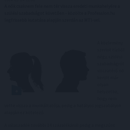
A nők csaknem fele nem tér vissza eredeti munkahelyére a
szülési szabadságot követően - közölte a Profession.hu
legfrissebb kutatása alapján szerdán az MTI-vel.
A közlemény
szerint tízből
négy, szülési
szabadságról
visszatérő nő
került már
olyan
helyzetbe,
hogy nem
vette vissza a munkáltatója, pedig a hatályos jogszabályok
alapján ez kötelező.
A válaszadók további 14 százalékánál pedig a megszűnt