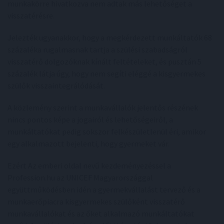
munkakörre hivatkozva nem adtak más lehetőséget a
visszatérésre.
Jelezték ugyanakkor, hogy a megkérdezett munkáltatók 68
százaléka rugalmasnak tartja a szülési szabadságról
visszatérő dolgozóknak kínált feltételeket, és pusztán 5
százalék látja úgy, hogy nem segíti eléggé a kisgyermekes
szülők visszaintegrálódását.
A közlemény szerint a munkavállalók jelentős részének
nincs pontos képe a jogairól és lehetőségeiről, a
munkáltatókat pedig sokszor felkészületlenül éri, amikor
egy alkalmazott bejelenti, hogy gyermeket vár.
Ezért Az emberi oldal nevű kezdeményezéssel a
Profession.hu az UNICEF Magyarországgal
együttműködésben idén a gyermekvállalást tervező és a
munkaerőpiacra kisgyermekes szülőként visszatérő
munkavállalókat és az őket alkalmazó munkáltatókat