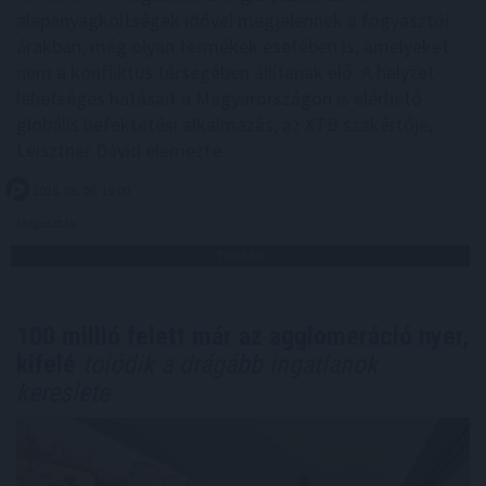
alapanyagköltségek idővel megjelennek a fogyasztói
árakban, még olyan termékek esetében is, amelyeket
nem a konfliktus térségében állítanak elő. A helyzet
lehetséges hatásait a Magyarországon is elérhető
globális befektetési alkalmazás, az XTB szakértője,
Leisztner Dávid elemezte.
2026. 08. 06. 19:00
Megosztás:
TOVÁBB
100 millió felett már az agglomeráció nyer,
kifelé
tolódik a drágább ingatlanok
kereslete