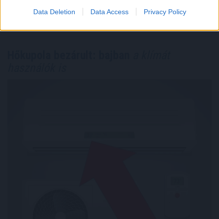
Megosztás:
Data Deletion
Data Access
Privacy Policy
TOVÁBB
Hőkupola bezárult: bajban
a klímát
használók is