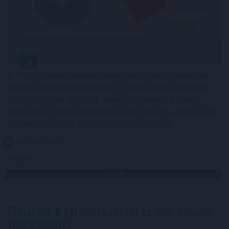
A 2026-os nyár második hőkupolája ismét jelentősen
növelte a klímák használatát. A hűtés helyszínenként
átlagosan napi 4,29 kWh energiát igényelt a Daikin
klímákat és hőszivattyúkat vezérlő Onecta alkalmazás
anonim, országos használati adatai szerint.
2026. 08. 07. 01:00
Megosztás:
TOVÁBB
Elmaradt a várakozásoktól az
ipar júniusi
teljesítménye