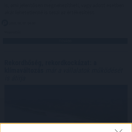
is, ami jelentősen megnehezítheti, vagy adott esetben
akár lehetetlenné is teszi az értékesítést.
2026. 08. 07. 04:00
Megosztás:
TOVÁBB
Rekordhőség, rekordkockázat: a
klímaváltozás
már a vállalatok működését
is átírja