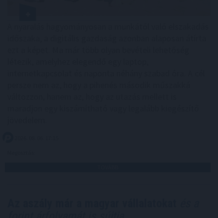
A nyaralás hagyományosan a munkától való elszakadás
időszaka, a digitális gazdaság azonban alaposan átírta
ezt a képet. Ma már több olyan bevételi lehetőség
létezik, amelyhez elegendő egy laptop,
internetkapcsolat és naponta néhány szabad óra. A cél
persze nem az, hogy a pihenés második műszakká
változzon, hanem az, hogy az utazás mellett is
maradjon egy kiszámítható vagy legalább kiegészítő
jövedelem.
2026. 08. 06. 17:15
Megosztás:
TOVÁBB
Az aszály már a magyar vállalatokat
és a
forint árfolyamát is sújtja