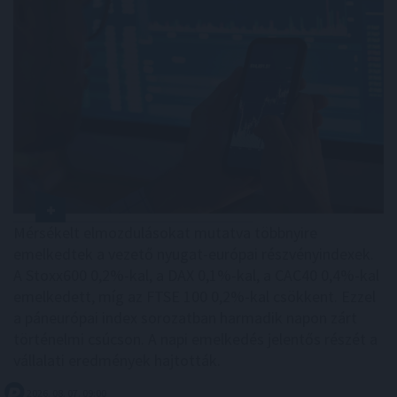
Mérsékelt elmozdulásokat mutatva többnyire
emelkedtek a vezető nyugat-európai részvényindexek.
A Stoxx600 0,2%-kal, a DAX 0,1%-kal, a CAC40 0,4%-kal
emelkedett, míg az FTSE 100 0,2%-kal csökkent. Ezzel
a páneurópai index sorozatban harmadik napon zárt
történelmi csúcson. A napi emelkedés jelentős részét a
vállalati eredmények hajtották.
2026. 08. 07. 09:00