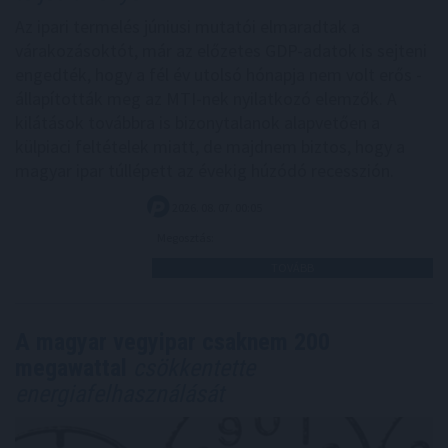
Az ipari termelés júniusi mutatói elmaradtak a
várakozásoktót, már az előzetes GDP-adatok is sejteni
engedték, hogy a fél év utolsó hónapja nem volt erős -
állapították meg az MTI-nek nyilatkozó elemzők. A
kilátások továbbra is bizonytalanok alapvetően a
külpiaci feltételek miatt, de majdnem biztos, hogy a
magyar ipar túllépett az évekig húzódó recesszión.
2026. 08. 07. 00:05
Megosztás:
TOVÁBB
A magyar vegyipar csaknem 200
megawattal
csökkentette
energiafelhasználását