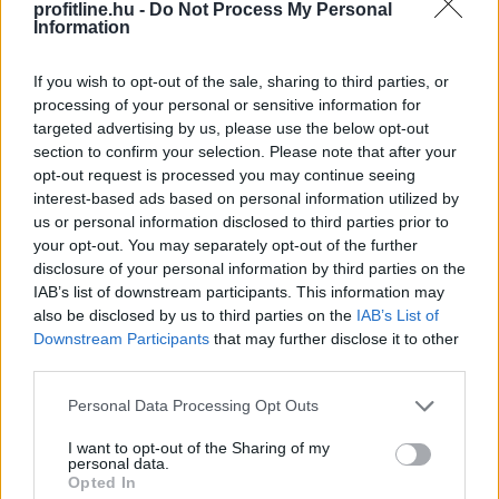
profitline.hu -
Do Not Process My Personal
Information
If you wish to opt-out of the sale, sharing to third parties, or
processing of your personal or sensitive information for
targeted advertising by us, please use the below opt-out
section to confirm your selection. Please note that after your
opt-out request is processed you may continue seeing
A kormány augusztus 1-jén módosította a
interest-based ads based on personal information utilized by
villamosenergia-ellátási válsághelyzet kezelésének
us or personal information disclosed to third parties prior to
szabályait, ami jól mutatja, hogy az energiaellátást
your opt-out. You may separately opt-out of the further
érintő kockázatok kezelése egyre nagyobb figyelmet
disclosure of your personal information by third parties on the
IAB’s list of downstream participants. This information may
kap szabályozói oldalról is. A rekordalacsony dunai
also be disclosed by us to third parties on the
IAB’s List of
vízállás, a hőhullámok és az aszály egyértelművé teszik,
Downstream Participants
that may further disclose it to other
hogy a klímaváltozás már nem jövőbeli forgatókönyv:
third parties.
kézzelfogható üzleti kockázat, amely a hazai
energiaellátástól a szabályozási környezeten át a napi
Please note that this website/app uses one or more Google
Personal Data Processing Opt Outs
services and may gather and store information including but
működésig egyre több területet érint. A vállalatok
not limited to your visit or usage behaviour. You may click to
I want to opt-out of the Sharing of my
számára ezért a fizikai klímakockázatok kezelése már
personal data.
grant or deny consent to Google and its third-party tags to
nem csak a szabályozói elvárásokat érintő
Opted In
use your data for below specified purposes in below Google