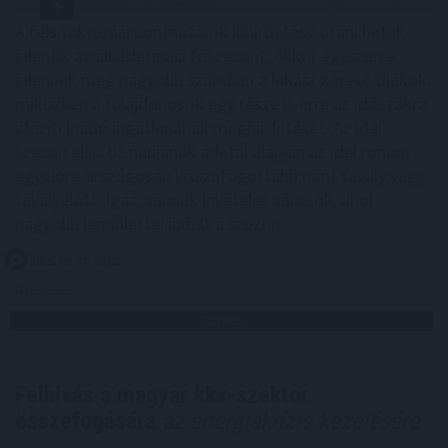
A felsőoktatási ponthatárok kihirdetése utáni hetek
jelentik az albérletpiaci főszezont, ekkor egyszerre
jelennek meg nagyobb számban a lakást kereső diákok,
miközben a tulajdonosok egy része is erre az időszakra
időzíti kiadó ingatlanának meghirdetését. Az idei
szezon első tíz napjának adatai alapján az idei roham
egyelőre országosan visszafogottabb mint tavaly vagy
tavalyelőtt. Igaz, vannak kivételes városok, ahol
nagyobb lendülettel indult a szezon.
2026. 08. 07. 08:00
Megosztás:
TOVÁBB
Felhívás a magyar kkv-szektor
összefogására
az energiakrízis kezelésére