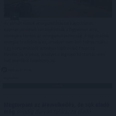
Az elmúlt napok energiaellátással kapcsolatos
eseményei ismét ráirányították a figyelmet arra,
mennyire fontos az energiahatékonyság. A legolcsóbb
energia továbbra is az, amelyet nem kell felhasználni.
Egy korszerűsítés azonban több millió forintos
beruházás is lehet, amelyet a legtöbb háztartás nem
tud önerőből finanszírozni.
2026. 08. 07. 05:00
Megosztás:
TOVÁBB
Megtorpant az áremelkedés, de sok eladó
még
mindig durván túlárazza eladó