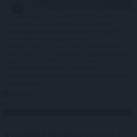
Magyarországon is új korszakot hoz az Európai Unió
bértranszparencia-szabályozása, amely minden
eddiginél átláthatóbbá teszi a vállalati javadalmazást: a
munkavállalók ezentúl joggal kérhetik ki
munkáltatójuktól az azonos értékű munkát végzők
átlagos bérét. A WHC szakértői arra figyelmeztetnek,
hogy az új irányelv nemcsak a bértárgyalások
dinamikáját változtatja meg, de komoly
adminisztrációs és kulturális felkészülést is megkövetel
a hazai cégektől.
2026. 08. 06. 22:00
Megosztás:
TOVÁBB
A vészhelyzet elkerülésén
dolgoznak a