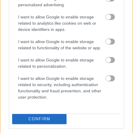
personalized advertising.
I want to allow Google to enable storage
related to analytics like cookies on web or
device identifiers in apps.
I want to allow Google to enable storage
related to functionality of the website or app.
I want to allow Google to enable storage
related to personalization.
I want to allow Google to enable storage
A WHO demencia-irányelveiben önálló kockázati
related to security, including authentication
tényezőként szerepel a kognitív inaktivitás. A
functionality and fraud prevention, and other
dokumentum rámutat: az egész életen át tartó
user protection.
kognitív aktivitás — a tanulás, a mentálisan igényes
feladatok és az új ingerek — szoros összefüggésben áll
a szellemi hanyatlás alacsonyabb kockázatával .
CONFIRM
2026. 08. 07. 02:00