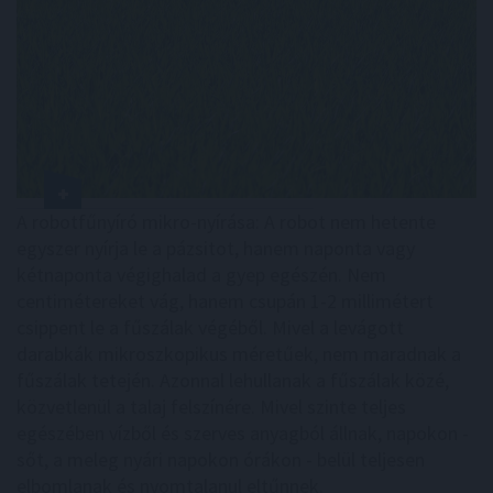
A robotfűnyíró mikro-nyírása: A robot nem hetente
egyszer nyírja le a pázsitot, hanem naponta vagy
kétnaponta végighalad a gyep egészén. Nem
centimétereket vág, hanem csupán 1-2 millimétert
csippent le a fűszálak végéből. Mivel a levágott
darabkák mikroszkopikus méretűek, nem maradnak a
fűszálak tetején. Azonnal lehullanak a fűszálak közé,
közvetlenül a talaj felszínére. Mivel szinte teljes
egészében vízből és szerves anyagból állnak, napokon -
sőt, a meleg nyári napokon órákon - belül teljesen
elbomlanak és nyomtalanul eltűnnek.