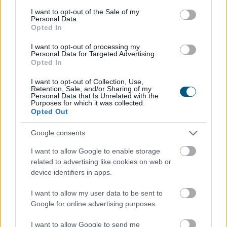
fenntarthatósági kérdés, hanem a működésbiztonság
consent section.
I want to opt-out of the Sale of my
és a versenyképesség alapvető feltétele – figyelmeztet
Personal Data.
Opted In
a KPMG.
I want to opt-out of processing my
2026. 08. 07. 03:00
Personal Data for Targeted Advertising.
Opted In
Megosztás:
TOVÁBB
I want to opt-out of Collection, Use,
Retention, Sale, and/or Sharing of my
Personal Data that Is Unrelated with the
Purposes for which it was collected.
Opted Out
Mit tesz az agyaddal, ha minden
nap
ugyanazt csinálod?
Google consents
I want to allow Google to enable storage
related to advertising like cookies on web or
device identifiers in apps.
I want to allow my user data to be sent to
Google for online advertising purposes.
I want to allow Google to send me