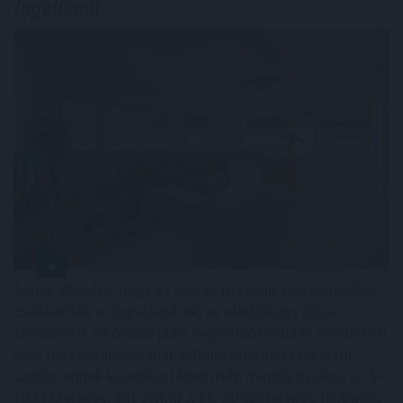
ingatlanát
Annak ellenére, hogy az idei év második negyedévében
csökkentek az ingatlanárak, az eladók egy része
továbbra is a korábbi piaci helyzetből indul ki a hirdetési
árak meghatározásánál. A Balla Ingatlan szakértői
szerint ennek következtében még mindig gyakori az 5–
10 százalékos, sőt olykor a 15–20 százalékos túlárazás