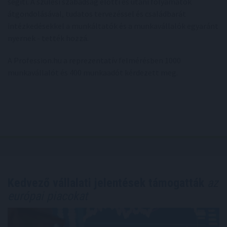
segíti. A szülési szabadság előtti és utáni folyamatok
átgondolásával, tudatos tervezéssel és családbarát
intézkedésekkel a munkáltatók és a munkavállalók egyaránt
nyernek - tették hozzá.
A Profession.hu a reprezentatív felmérésben 1000
munkavállalót és 400 munkaadót kérdezett meg.
Kedvező vállalati jelentések támogatták
az
európai piacokat