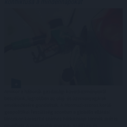
konfliktusa a mindennapokat
Amikor a háborúk gazdasági következményeiről
beszélünk, legtöbben az olaj- és üzemanyagárak
emelkedésére gondolnak. A Hormuzi-szoros körüli
geopolitikai feszültség azonban a globális ellátási
láncokon keresztül számos hétköznapi termék árát is
növelheti. A magasabb energia-, szállítási és