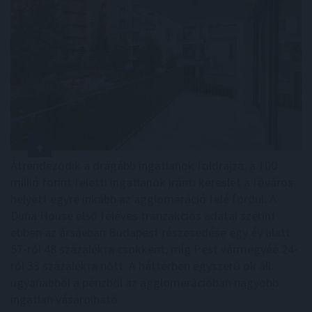
Átrendeződik a drágább ingatlanok földrajza: a 100
millió forint feletti ingatlanok iránti kereslet a főváros
helyett egyre inkább az agglomeráció felé fordul. A
Duna House első féléves tranzakciós adatai szerint
ebben az ársávban Budapest részesedése egy év alatt
57-ről 48 százalékra csökkent, míg Pest vármegyéé 24-
ről 33 százalékra nőtt. A háttérben egyszerű ok áll:
ugyanabból a pénzből az agglomerációban nagyobb
ingatlan vásárolható.