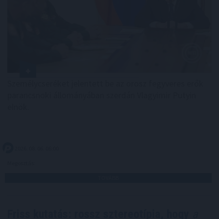
Személycseréket jelentett be az orosz fegyveres erők
parancsnoki állományában szerdán Vlagyimir Putyin
elnök.
2026. 08. 06. 06:00
Megosztás:
TOVÁBB
Friss kutatás: rossz sztereotípia, hogy
a