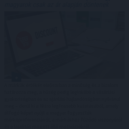
magyarok csak az ár alapján döntenek
A márkák értékét elsősorban a minőség és a bizalom
határozza meg, a hűség pedig leginkább a vásárlási
gyakoriságban és az ajánlási hajlandóságban nyilvánul
meg – derül ki a Nitro legfrissebb kutatásából, amely
átfogó képet nyújt a magyar fogyasztók
márkapreferenciáiról, a márkákhoz fűződő viszonyáról
és a lojalitás mögött álló motivációkról.