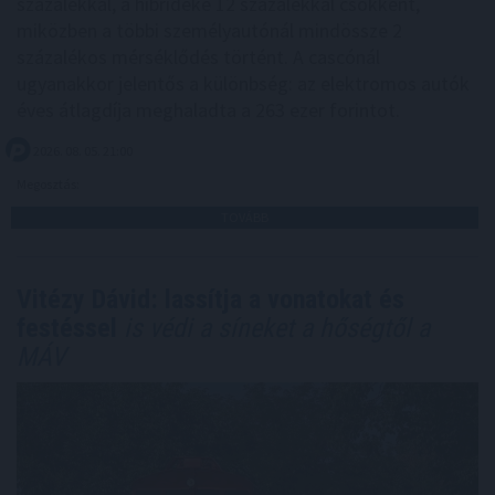
százalékkal, a hibrideké 12 százalékkal csökkent,
miközben a többi személyautónál mindössze 2
százalékos mérséklődés történt. A cascónál
ugyanakkor jelentős a különbség: az elektromos autók
éves átlagdíja meghaladta a 263 ezer forintot.
2026. 08. 05. 21:00
Megosztás:
TOVÁBB
Vitézy Dávid: lassítja a vonatokat és
festéssel
is védi a síneket a hőségtől a
MÁV