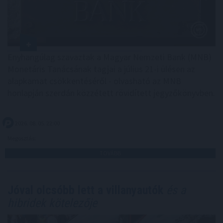
Enyhangúlag szavaztak a Magyar Nemzeti Bank (MNB)
Monetáris Tanácsának tagjai a július 21-i ülésen az
alapkamat csökkentéséről - olvasható az MNB
honlapján szerdán közzétett rövidített jegyzőkönyvben.
2026. 08. 05. 22:00
Megosztás:
TOVÁBB
Jóval olcsóbb lett a villanyautók
és a
hibridek kötelezője