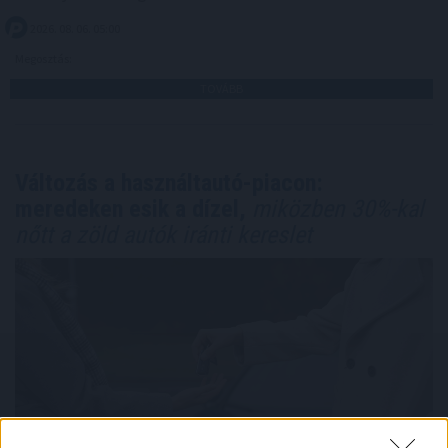
2026. 08. 06. 05:00
Megosztás:
TOVÁBB
Változás a használtautó-piacon:
meredeken esik a dízel,
miközben 30%-kal
nőtt a zöld autók iránti kereslet