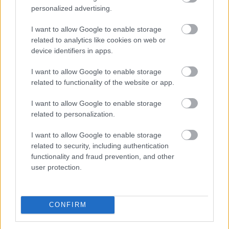
personalized advertising.
társaság a következő időszakban több lépcsőben
meghirdetett pályázatokon keresztül választja ki a
I want to allow Google to enable storage
marketing-, a média-, a nyomdai, a PR, a social,
related to analytics like cookies on web or
valamint a rendezvényszervező ügynökségeit. Az új
device identifiers in apps.
rendszer kialakítása a szakmai ajánlások és piaci
visszajelzések figyelembevételével, független
I want to allow Google to enable storage
szakértők támogatásával történik.
related to functionality of the website or app.
2026. 08. 06. 03:00
I want to allow Google to enable storage
related to personalization.
Megosztás:
TOVÁBB
I want to allow Google to enable storage
related to security, including authentication
functionality and fraud prevention, and other
user protection.
Így kaphat egy magyar nyugdíjas
olcsóbban
gyógyszert - 7 lehetőség
CONFIRM