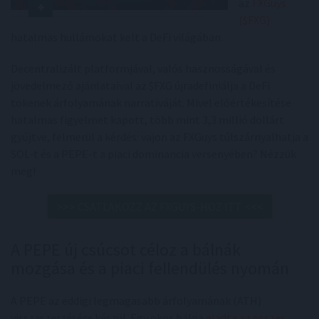
az
FXGuys
($FXG)
hatalmas hullámokat kelt a DeFi világában.
Decentralizált platformjával, valós hasznosságával és
jövedelmező ajánlataival az $FXG újradefiniálja a DeFi
tokenek árfolyamának narratíváját. Mivel előértékesítése
hatalmas figyelmet kapott, több mint 3,3 millió dollárt
gyűjtve, felmerül a kérdés: vajon az FXGuys túlszárnyalhatja a
SOL-t és a PEPE-t a piaci dominancia versenyében? Nézzük
meg!
>>> CSATLAKOZZ AZ FXGUYS-HOZ ITT <<<
A PEPE új csúcsot céloz a bálnák
mozgása és a piaci fellendülés nyomán
A PEPE az eddigi legmagasabb árfolyamának (ATH)
visszaszerzésére készül. Egy okos bálna
eladta az összes