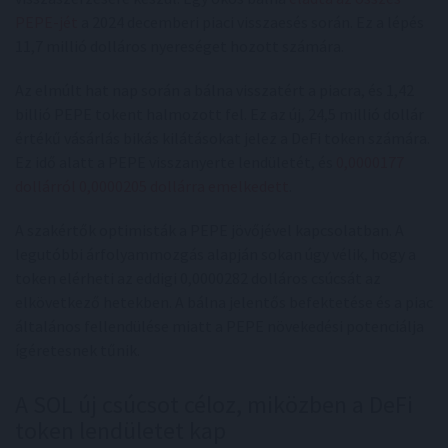
PEPE-jét
a 2024 decemberi piaci visszaesés során. Ez a lépés
11,7 millió dolláros nyereséget hozott számára.
Az elmúlt hat nap során a bálna visszatért a piacra, és 1,42
billió PEPE tokent halmozott fel. Ez az új, 24,5 millió dollár
értékű vásárlás bikás kilátásokat jelez a DeFi token számára.
Ez idő alatt a PEPE visszanyerte lendületét, és
0,0000177
dollárról 0,0000205 dollárra emelkedett
.
A szakértők optimisták a PEPE jövőjével kapcsolatban. A
legutóbbi árfolyammozgás alapján sokan úgy vélik, hogy a
token elérheti az eddigi 0,0000282 dolláros csúcsát az
elkövetkező hetekben. A bálna jelentős befektetése és a piac
általános fellendülése miatt a PEPE növekedési potenciálja
ígéretesnek tűnik.
A SOL új csúcsot céloz, miközben a DeFi
token lendületet kap