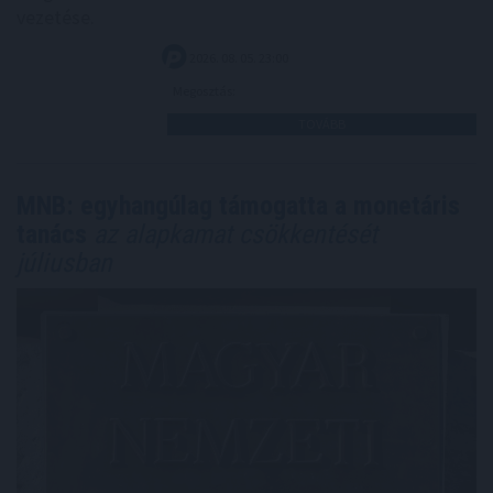
vezetése.
2026. 08. 05. 23:00
Megosztás:
TOVÁBB
MNB: egyhangúlag támogatta a monetáris
tanács
az alapkamat csökkentését
júliusban