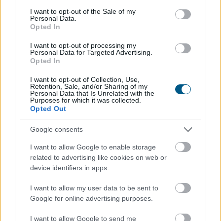
consent section.
I want to opt-out of the Sale of my
Personal Data.
Átalakítja ügynökségi modelljét
a
Opted In
Szerencsejáték Zrt.
I want to opt-out of processing my
Personal Data for Targeted Advertising.
Opted In
I want to opt-out of Collection, Use,
Retention, Sale, and/or Sharing of my
Personal Data that Is Unrelated with the
Purposes for which it was collected.
Opted Out
Google consents
I want to allow Google to enable storage
related to advertising like cookies on web or
device identifiers in apps.
I want to allow my user data to be sent to
Az átláthatóság, a szakmai minőség és a verseny
Google for online advertising purposes.
erősítése érdekében új marketing és kommunikációs
ügynökségi struktúrát alakít ki a Szerencsejáték Zrt. A
I want to allow Google to send me