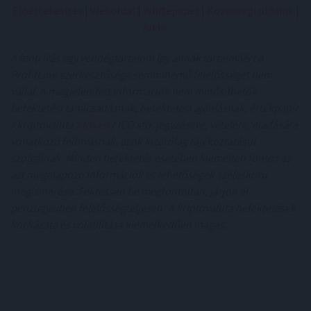
Előértékesítés
|
Weboldal
|
Whitepaper
|
Közösségi oldalak
|
Audit
A fenti írás egy vendégtartalom így annak tartalmáért a
ProfitLine szerkesztősége semminemű felelősséget nem
vállal. A megjelenített információk nem minősíthetők
befektetési tanácsadásnak, befektetési ajánlásnak, értékpapír
/ kriptovaluta /
token
/ ICO stb. jegyzésére, vételére, eladására
vonatkozó felhívásnak, azok kizárólag tájékoztatásul
szolgálnak. Minden befektetés esetében kiemelten fontos az
azt megalapozó információk és lehetőségek széleskörű
megismerése. Fektessen be megfontoltan, járjon el
pénzügyeiben felelősségteljesen! A kriptovaluta befektetések
kockázata és volatilitása kiemelkedően magas.