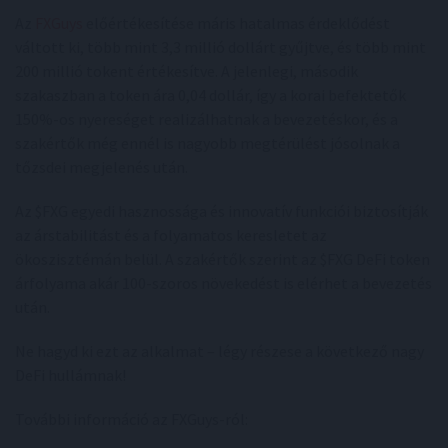
Az
FXGuys
előértékesítése máris hatalmas érdeklődést
váltott ki, több mint 3,3 millió dollárt gyűjtve, és több mint
200 millió tokent értékesítve. A jelenlegi, második
szakaszban a token ára 0,04 dollár, így a korai befektetők
150%-os nyereséget realizálhatnak a bevezetéskor, és a
szakértők még ennél is nagyobb megtérülést jósolnak a
tőzsdei megjelenés után.
Az $FXG egyedi hasznossága és innovatív funkciói biztosítják
az árstabilitást és a folyamatos keresletet az
ökoszisztémán belül. A szakértők szerint az $FXG DeFi token
árfolyama akár 100-szoros növekedést is elérhet a bevezetés
után.
Ne hagyd ki ezt az alkalmat – légy részese a következő nagy
DeFi hullámnak!
További információ az FXGuys-ról: