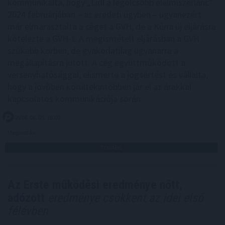
kommunikálta, hogy „Lidl a legolcsóbb élelmiszerlánc”.
2024 februárjában – az eredeti ügyben – ugyanezért
már elmarasztalta a céget a GVH, de a Kúria új eljárásra
kötelezte a GVH-t. A megismételt eljárásban a GVH
szűkebb körben, de gyakorlatilag ugyanarra a
megállapításra jutott. A cég együttműködött a
versenyhatósággal, elismerte a jogsértést és vállalta,
hogy a jövőben körültekintőbben jár el az árakkal
kapcsolatos kommunikációja során.
2026. 08. 05. 18:00
Megosztás:
TOVÁBB
Az Erste működési eredménye nőtt,
adózott
eredménye csökkent az idei első
félévben