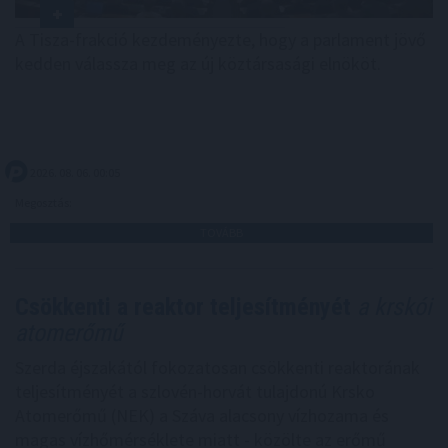
A Tisza-frakció kezdeményezte, hogy a parlament jövő
kedden válassza meg az új köztársasági elnököt.
2026. 08. 06. 00:05
Megosztás:
TOVÁBB
Csökkenti a reaktor teljesítményét
a krskói
atomerőmű
Szerda éjszakától fokozatosan csökkenti reaktorának
teljesítményét a szlovén-horvát tulajdonú Krsko
Atomerőmű (NEK) a Száva alacsony vízhozama és
magas vízhőmérséklete miatt - közölte az erőmű