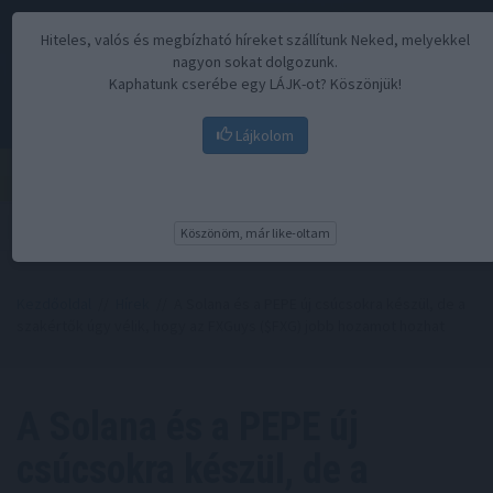
Hiteles, valós és megbízható híreket szállítunk Neked, melyekkel
nagyon sokat dolgozunk.
Kaphatunk cserébe egy LÁJK-ot? Köszönjük!
Lájkolom
Menü
Köszönöm, már like-oltam
Kezdőoldal
//
Hírek
// A Solana és a PEPE új csúcsokra készül, de a
szakértők úgy vélik, hogy az FXGuys ($FXG) jobb hozamot hozhat
A Solana és a PEPE új
csúcsokra készül, de a