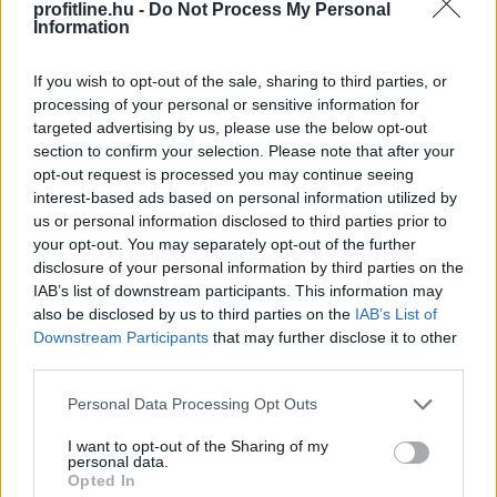
profitline.hu -
Do Not Process My Personal
Information
If you wish to opt-out of the sale, sharing to third parties, or
processing of your personal or sensitive information for
Tovább gyorsul a hajtásláncok szerkezeti átalakulása a
targeted advertising by us, please use the below opt-out
hazai használtautó-piacon a Használtautó.hu
section to confirm your selection. Please note that after your
legfrissebb, júliusi statisztikái szerint. Egyetlen év alatt
opt-out request is processed you may continue seeing
interest-based ads based on personal information utilized by
több mint 12,5 ezer érdeklődőt* veszítettek a
us or personal information disclosed to third parties prior to
dízelüzemű autók, miközben a villamosított
your opt-out. You may separately opt-out of the further
hajtásláncok (tisztán elektromos és hibrid modellek)
disclosure of your personal information by third parties on the
iránti vásárlói kereslet több mint 30%-os ugrással
IAB’s list of downstream participants. This information may
megközelítette a havi 49 ezres határt. A piac alapját
also be disclosed by us to third parties on the
IAB’s List of
jelentő benzines szegmens változatlanul szilárd bázist
Downstream Participants
that may further disclose it to other
mutat.
third parties.
Please note that this website/app uses one or more Google
2026. 08. 06. 04:00
Personal Data Processing Opt Outs
services and may gather and store information including but
Megosztás:
not limited to your visit or usage behaviour. You may click to
I want to opt-out of the Sharing of my
personal data.
grant or deny consent to Google and its third-party tags to
TOVÁBB
Opted In
use your data for below specified purposes in below Google