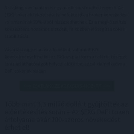
A staking mechanizmus egy másik sorsfordító tényező. Az
$FXG tokenek lekötésével a befektetők a bróker kereskedési
volumenének 20%-ából részesedhetnek. Ez a megközelítés
konzisztens hozamot biztosít, miközben elősegíti a token
stabilitását.
Vásárlási vagy eladási adó nélkül, valamint KYC
követelmények nélkül az FXGuys platform az elérhetőséget
és az átláthatóságot helyezi előtérbe, ezzel kiemelkedve a
DeFi tokenek piacán.
>>> CSATLAKOZZ AZ FXGUYS-HOZ ITT <<<
Több mint 3,3 millió dollárt gyűjtöttek az
előértékesítés során – Az $FXG DeFi token
árfolyama akár 100-szoros növekedést
érhet el!