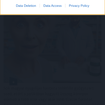
Data Deletion
Data Access
Privacy Policy
Sok magyar nyugdíjas havonta többféle gyógyszert
szed, ezért a patikában hagyott összeg könnyen
elérheti a több ezer vagy akár több tízezer forintot.
Kevesen tudják azonban, hogy a társadalombiztosítási