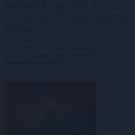
szakértők
úgy vélik, hogy az
FXGuys ($FXG) jobb hozamot
hozhat
2025. 01. 10. 08:30
A Solana (SOL) és a PEPE ismét reflektorfénybe került, mivel
újra az eddigi legmagasabb árfolyamuk (ATH)
visszaszerzésére készülnek.
Azonban
miközben
mindkét
token az ATH
elérésére
törekszik, egy
új versenyző,