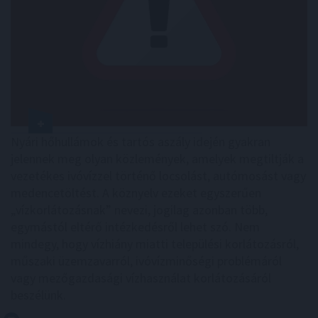
Nyári hőhullámok és tartós aszály idején gyakran
jelennek meg olyan közlemények, amelyek megtiltják a
vezetékes ivóvízzel történő locsolást, autómosást vagy
medencetöltést. A köznyelv ezeket egyszerűen
„vízkorlátozásnak” nevezi, jogilag azonban több,
egymástól eltérő intézkedésről lehet szó. Nem
mindegy, hogy vízhiány miatti települési korlátozásról,
műszaki üzemzavarról, ivóvízminőségi problémáról
vagy mezőgazdasági vízhasználat korlátozásáról
beszélünk.