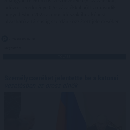
A Magyar Telekom összes bevétele 0,8 százalékkal,
adózott eredménye 0,5 százalékkal nőtt a második
negyedévben 2025 azonos időszakához képest –
olvasható a társaság szerdán közzétett jelentésében.
2026. 08. 06. 07:00
Megosztás:
TOVÁBB
Személycseréket jelentette be a katonai
vezetésben az orosz elnök