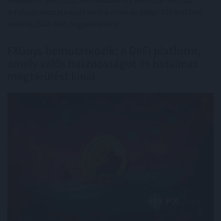
lendületet jelez 2025 felé haladva. Az elemzők most az
árfolyam visszatérését vetítik előre az eddigi 273 dolláros
csúcsra, 2025 első negyedévében.
FXGuys bemutatkozik: A DeFi platform,
amely valós hasznosságot és hatalmas
megtérülést kínál