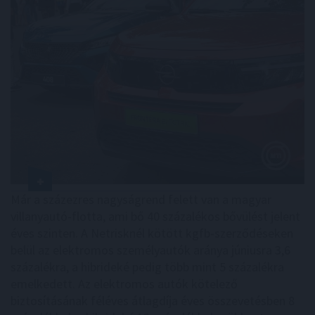
Már a százezres nagyságrend felett van a magyar
villanyautó-flotta, ami bő 40 százalékos bővülést jelent
éves szinten. A Netrisknél kötött kgfb-szerződéseken
belül az elektromos személyautók aránya júniusra 3,6
százalékra, a hibrideké pedig több mint 5 százalékra
emelkedett. Az elektromos autók kötelező
biztosításának féléves átlagdíja éves összevetésben 8