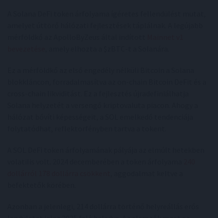
A Solana DeFi token árfolyama ígéretes fellendülést mutat,
amelyet úttörő hálózati fejlesztések táplálnak. A legújabb
mérföldkő az ApolloByZeus által indított
Mainnet v1
bevezetése
, amely elhozta a $zBTC-t a Solanára.
Ez a mérföldkő az első engedély nélküli Bitcoin a Solana
blokkláncon, forradalmasítva az on-chain Bitcoin DeFit és a
cross-chain likviditást. Ez a fejlesztés újradefiniálhatja
Solana helyzetét a versengő kriptovaluta piacon. Ahogy a
hálózat bővíti képességeit, a SOL emelkedő tendenciája
folytatódhat, reflektorfényben tartva a tokent.
A SOL DeFi token árfolyamának pályája az elmúlt hetekben
volatilis volt. 2024 decemberében a token árfolyama
240
dollárról 178 dollárra csökkent
, aggodalmat keltve a
befektetők körében.
Azonban a jelenlegi, 214 dollárra történő helyreállás erős