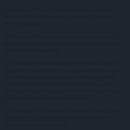
A Solana és a PEPE az ATH-jukat célozzák, de az FXGuys
ellopja a reflektorfényt úttörő funkcióival és hatalmas
profitpotenciáljával.
Az FXGuys platform átalakítja a kereskedési környezetet
azáltal, hogy ötvözi a valós hasznosságot a jövedelmező
befektetési lehetőségekkel.
Az FXGuys egy decentralizált platformot vezet be, amely
megszünteti a közvetítőket, és világszerte lehetővé teszi a
kereskedők számára, hogy teljes kontrollt szerezzenek.
Trade2Earn programja $FXG tokenekkel jutalmazza a
felhasználókat minden egyes kereskedés után, növelve az
elköteleződést és a kereskedési volument.
Az FXGuys platform a legtöbb DeFi projekttel ellentétben
nem a hype-ra, hanem a gyakorlati megoldások által
teremtett értékre összpontosít.