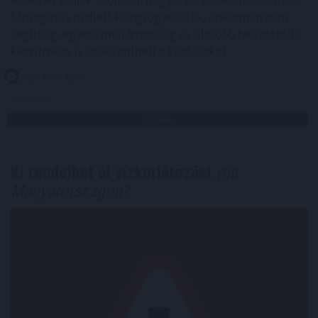
támogatás mellett közgyógyellátás, önkormányzati
segítség, egyedi méltányosság és olcsóbb helyettesítő
készítmény is csökkentheti a kiadásokat.
2026. 08. 06. 02:00
Megosztás:
TOVÁBB
Ki rendelhet el vízkorlátozást
ma
Magyarországon?