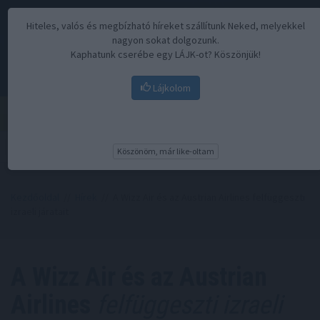
Hiteles, valós és megbízható híreket szállítunk Neked, melyekkel
nagyon sokat dolgozunk.
Kaphatunk cserébe egy LÁJK-ot? Köszönjük!
Lájkolom
Menü
Köszönöm, már like-oltam
Kezdőoldal
//
Hírek
// A Wizz Air és az Austrian Airlines felfüggeszti
izraeli járatait
A Wizz Air és az Austrian
Airlines
felfüggeszti izraeli