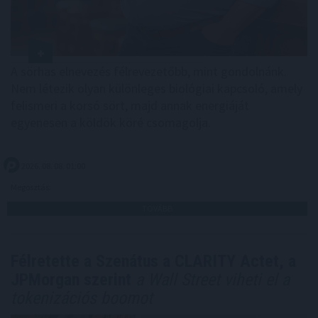
A sörhas elnevezés félrevezetőbb, mint gondolnánk.
Nem létezik olyan különleges biológiai kapcsoló, amely
felismeri a korsó sört, majd annak energiáját
egyenesen a köldök köré csomagolja.
2026. 08. 08. 01:00
Megosztás:
TOVÁBB
Félretette a Szenátus a CLARITY Actet, a
JPMorgan szerint
a Wall Street viheti el a
tokenizációs boomot