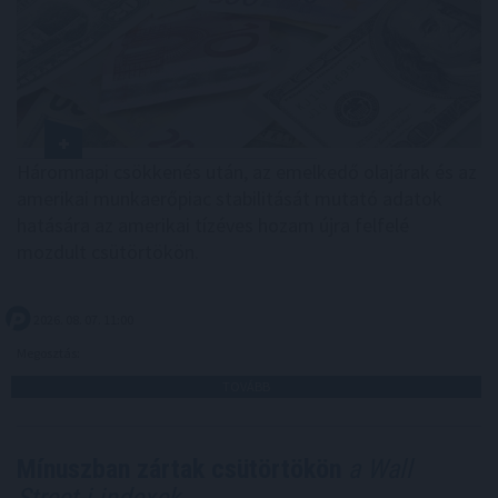
Háromnapi csökkenés után, az emelkedő olajárak és az
amerikai munkaerőpiac stabilitását mutató adatok
hatására az amerikai tízéves hozam újra felfelé
mozdult csütörtökön.
2026. 08. 07. 11:00
Megosztás:
TOVÁBB
Mínuszban zártak csütörtökön
a Wall
Street-i indexek