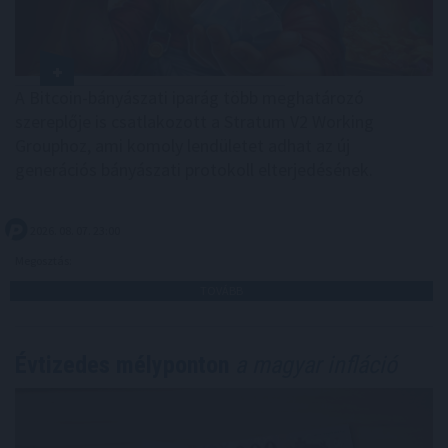
A Bitcoin-bányászati iparág több meghatározó
szereplője is csatlakozott a Stratum V2 Working
Grouphoz, ami komoly lendületet adhat az új
generációs bányászati protokoll elterjedésének.
2026. 08. 07. 23:00
Megosztás:
TOVÁBB
Évtizedes mélyponton
a magyar infláció