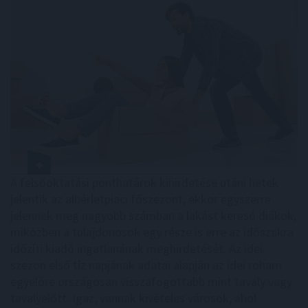
A felsőoktatási ponthatárok kihirdetése utáni hetek
jelentik az albérletpiaci főszezont, ekkor egyszerre
jelennek meg nagyobb számban a lakást kereső diákok,
miközben a tulajdonosok egy része is erre az időszakra
időzíti kiadó ingatlanának meghirdetését. Az idei
szezon első tíz napjának adatai alapján az idei roham
egyelőre országosan visszafogottabb mint tavaly vagy
tavalyelőtt. Igaz, vannak kivételes városok, ahol