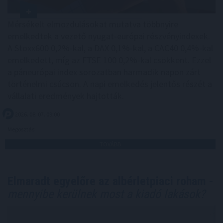
Mérsékelt elmozdulásokat mutatva többnyire
emelkedtek a vezető nyugat-európai részvényindexek.
A Stoxx600 0,2%-kal, a DAX 0,1%-kal, a CAC40 0,4%-kal
emelkedett, míg az FTSE 100 0,2%-kal csökkent. Ezzel
a páneurópai index sorozatban harmadik napon zárt
történelmi csúcson. A napi emelkedés jelentős részét a
vállalati eredmények hajtották.
2026. 08. 07. 09:00
Megosztás:
TOVÁBB
Elmaradt egyelőre az albérletpiaci roham -
mennyibe kerülnek most a kiadó lakások?