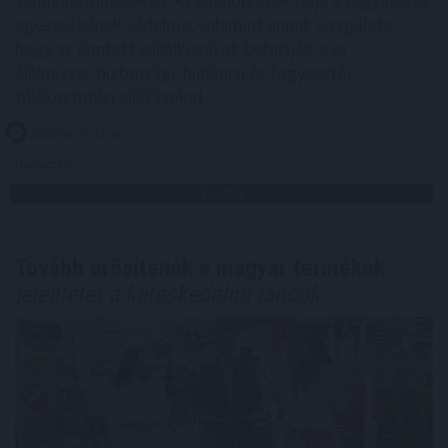
vendéglátóhelyeken. Az ellenőrzések célja a fogyasztók
egészségének védelme, valamint annak vizsgálata,
hogy az érintett vállalkozások betartják-e az
élelmiszer-biztonsági, higiéniai és fogyasztói
tájékoztatási előírásokat.
2026. 08. 07. 17:00
Megosztás:
TOVÁBB
Tovább erősítenék a magyar termékek
jelenlétét a kereskedelmi láncok