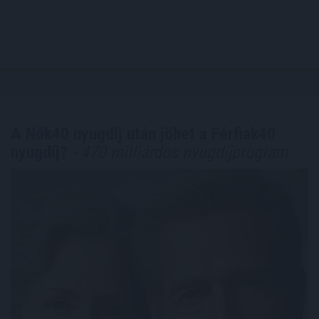
A Nők40 nyugdíj után jöhet a Férfiak40
nyugdíj?
- 470 milliárdos nyugdíjprogram