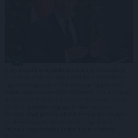
Magyarország energiaellátása stabil, az ivóvízellátás
biztosított, ezért feloldják a rendkívüli intézkedések
egy részét, ugyanakkor folyamatosan figyelemmel
kísérik a paksi atomerőmű működését, ahol a mostani
vízállásjelzések alapján "halvány esély van arra", hogy
hétfőn újraindulhat még egy turbina - közölte a
miniszterelnök pénteki sajtótájékoztatóján, amelyen
azzal vádolta az Orbán-kormányt, hogy drámai
helyzetet hagyott hátra az energia- és vízellátás
területén.