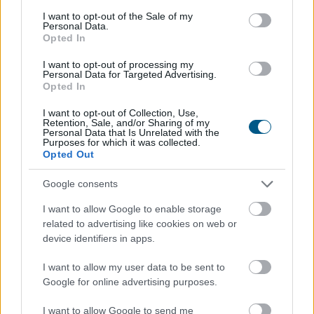
figyelni egy ilyen ajánlat értékelésekor.
consent section.
I want to opt-out of the Sale of my
Personal Data.
2026. 08. 07. 19:00
Opted In
Megosztás:
I want to opt-out of processing my
TOVÁBB
Personal Data for Targeted Advertising.
Opted In
I want to opt-out of Collection, Use,
Korlátozta a versenyt az egyik ismert
Retention, Sale, and/or Sharing of my
Personal Data that Is Unrelated with the
hazai fodrászcikk
forgalmazó, komoly GVH-
Purposes for which it was collected.
bírság lett a vége
Opted Out
Google consents
I want to allow Google to enable storage
related to advertising like cookies on web or
device identifiers in apps.
I want to allow my user data to be sent to
Google for online advertising purposes.
I want to allow Google to send me