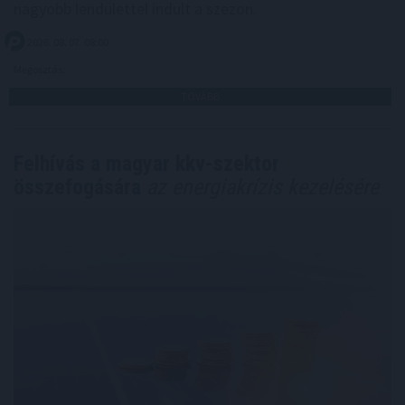
nagyobb lendülettel indult a szezon.
2026. 08. 07. 08:00
Megosztás:
TOVÁBB
Felhívás a magyar kkv-szektor
összefogására
az energiakrízis kezelésére