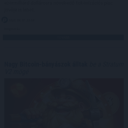
ezermilliárd dollárosra növekedő tokenizációs piac
jövője is lehet.
2026. 08. 07. 23:59
Megosztás:
TOVÁBB
Nagy Bitcoin-bányászok álltak
be a Stratum
V2 mögé