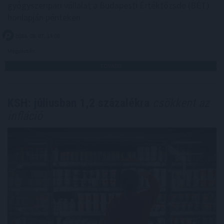
gyógyszeripari vállalat a Budapesti Értéktőzsde (BÉT)
honlapján pénteken.
2026. 08. 07. 14:00
Megosztás:
TOVÁBB
KSH: júliusban 1,2 százalékra
csökkent az
infláció