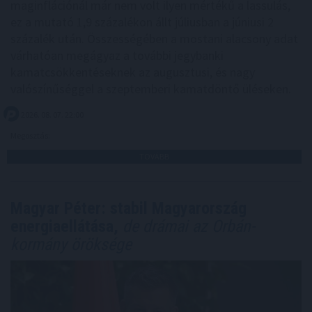
maginflációnál már nem volt ilyen mértékű a lassulás,
ez a mutató 1,9 százalékon állt júliusban a júniusi 2
százalék után. Összességében a mostani alacsony adat
várhatóan megágyaz a további jegybanki
kamatcsökkentéseknek az augusztusi, és nagy
valószínűséggel a szeptemberi kamatdöntő üléseken.
2026. 08. 07. 22:00
Megosztás:
TOVÁBB
Magyar Péter: stabil Magyarország
energiaellátása,
de drámai az Orbán-
kormány öröksége