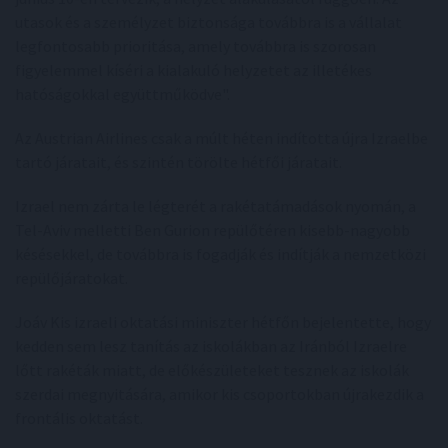
utasok és a személyzet biztonsága továbbra is a vállalat
legfontosabb prioritása, amely továbbra is szorosan
figyelemmel kíséri a kialakuló helyzetet az illetékes
hatóságokkal együttműködve".
Az Austrian Airlines csak a múlt héten indította újra Izraelbe
tartó járatait, és szintén törölte hétfői járatait.
Izrael nem zárta le légterét a rakétatámadások nyomán, a
Tel-Aviv melletti Ben Gurion repülőtéren kisebb-nagyobb
késésekkel, de továbbra is fogadják és indítják a nemzetközi
repülőjáratokat.
Joáv Kis izraeli oktatási miniszter hétfőn bejelentette, hogy
kedden sem lesz tanítás az iskolákban az Iránból Izraelre
lőtt rakéták miatt, de előkészületeket tesznek az iskolák
szerdai megnyitására, amikor kis csoportokban újrakezdik a
frontális oktatást.