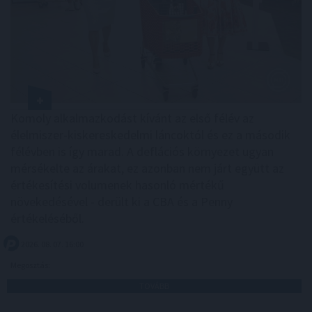
Komoly alkalmazkodást kívánt az első félév az
élelmiszer-kiskereskedelmi láncoktól és ez a második
félévben is így marad. A deflációs környezet ugyan
mérsékelte az árakat, ez azonban nem járt együtt az
értékesítési volumenek hasonló mértékű
növekedésével - derült ki a CBA és a Penny
értékeléséből.
2026. 08. 07. 16:00
Megosztás:
TOVÁBB