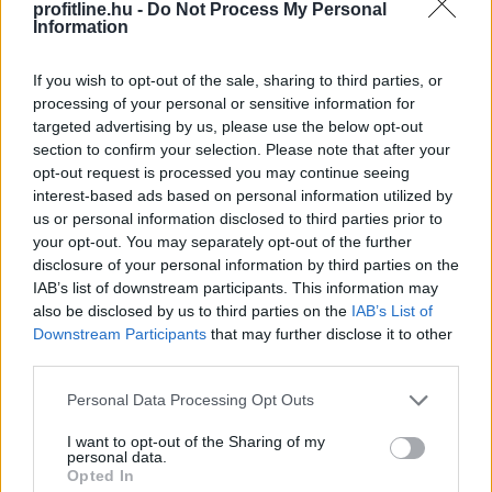
profitline.hu -
Do Not Process My Personal
Information
If you wish to opt-out of the sale, sharing to third parties, or
processing of your personal or sensitive information for
targeted advertising by us, please use the below opt-out
section to confirm your selection. Please note that after your
opt-out request is processed you may continue seeing
interest-based ads based on personal information utilized by
A stabilcoin APY azt mutatja meg, hogy egy
us or personal information disclosed to third parties prior to
stabilcoinban elhelyezett befektetés egy év alatt
your opt-out. You may separately opt-out of the further
mekkora hozamot termelhet a kamatos kamat hatását
disclosure of your personal information by third parties on the
is figyelembe véve. Bár első pillantásra egyszerű
IAB’s list of downstream participants. This information may
százalékos mutatónak tűnik, a háttérben hitelezési,
also be disclosed by us to third parties on the
IAB’s List of
likviditási, kereskedési és akár derivatív piaci
Downstream Participants
that may further disclose it to other
third parties.
mechanizmusok is működhetnek. Éppen ezért két
azonos APY-t kínáló lehetőség kockázata teljesen
Please note that this website/app uses one or more Google
Personal Data Processing Opt Outs
eltérő lehet. Az alábbi elemzés közérthetően mutatja
services and may gather and store information including but
be, mit jelent a stabilcoin APY, hogyan keletkezik a
not limited to your visit or usage behaviour. You may click to
I want to opt-out of the Sharing of my
personal data.
hozam, milyen kockázatokkal járhat, és mire érdemes
grant or deny consent to Google and its third-party tags to
Opted In
use your data for below specified purposes in below Google