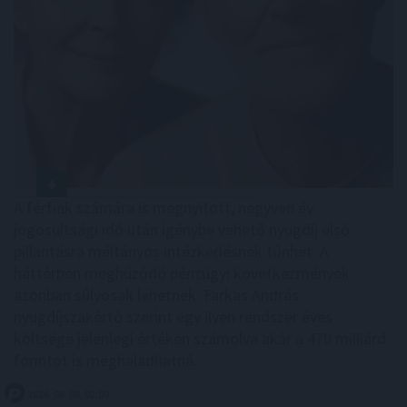
A férfiak számára is megnyitott, negyven év
jogosultsági idő után igénybe vehető nyugdíj első
pillantásra méltányos intézkedésnek tűnhet. A
háttérben meghúzódó pénzügyi következmények
azonban súlyosak lehetnek: Farkas András
nyugdíjszakértő szerint egy ilyen rendszer éves
költsége jelenlegi értéken számolva akár a 470 milliárd
forintot is meghaladhatná.
2026. 08. 08. 02:00