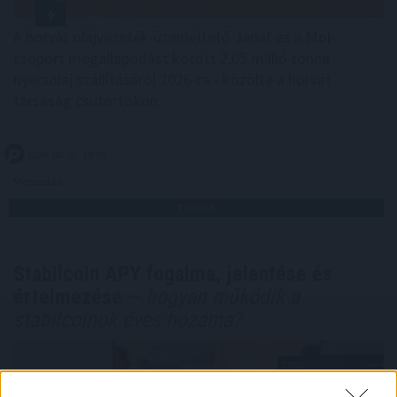
A horvát olajvezeték-üzemeltető Janaf és a Mol-
csoport megállapodást kötött 2,05 millió tonna
nyersolaj szállításáról 2026-ra - közölte a horvát
társaság csütörtökön.
2026. 08. 07. 20:00
Megosztás:
TOVÁBB
Stabilcoin APY fogalma, jelentése és
értelmezése
– hogyan működik a
stabilcoinok éves hozama?