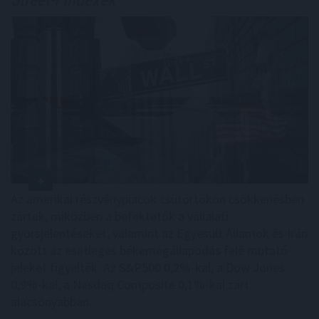
Az amerikai részvénypiacok csütörtökön csökkenésben
zártak, miközben a befektetők a vállalati
gyorsjelentéseket, valamint az Egyesült Államok és Irán
között az esetleges békemegállapodás felé mutató
jeleket figyelték. Az S&P500 0,2%-kal, a Dow Jones
0,9%-kal, a Nasdaq Composite 0,1%-kal zárt
alacsonyabban.