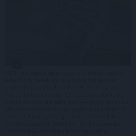
A KSH ma reggel a júliusi fogyasztói inflációs adatot
tette közzé, melyek szerint a fogyasztói árak havi
szinten 0,1 százalékkal csökkentek. Az éves szintű
infláció így tovább lassult: 1,2 százalékra a júniusi 1,7
százalékról. A további inflációcsökkenés borítékolható
volt, ennek mértéke azonban meghaladta a vártat. Az
1,2 százalékos tényadat így mind az 1,6 százalékos
piaci konszenzusnál, mind a mi – ennél alacsonyabb –
1,4 százalékos várakozásunknál kisebb lett. A