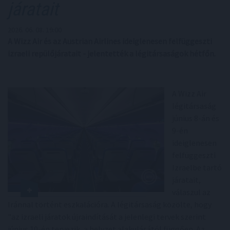
járatait
2026. 06. 08. 19:00
A Wizz Air és az Austrian Airlines ideiglenesen felfüggeszti
izraeli repülőjáratait - jelentették a légitársaságok hétfőn.
A Wizz Air
légitársaság
június 8-án és
9-én
ideiglenesen
felfüggeszti
Izraelbe tartó
járatait,
válaszul az
Iránnal történt eszkalációra. A légitársaság közölte, hogy
"az izraeli járatok újraindítását a jelenlegi tervek szerint
június 10-én tervezik, a helyzet alakulásától függően. Az