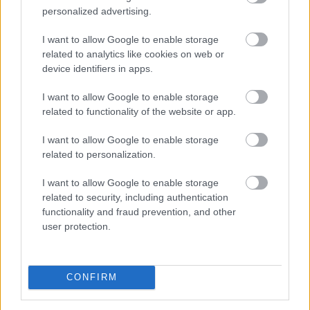
personalized advertising.
I want to allow Google to enable storage
related to analytics like cookies on web or
A Gazdasági Versenyhivatal (GVH) több mint 68 millió
device identifiers in apps.
forint versenyfelügyeleti bírságot szabott ki a Hair-Line
Kft.-re – az egyik ismert, évtizedek óta működő hazai
I want to allow Google to enable storage
fodrászcikk forgalmazóra – mert a vállalkozás a
related to functionality of the website or app.
területi képviseleti rendszerében korlátozta
I want to allow Google to enable storage
termékeinek viszonteladási árait, valamint területi
related to personalization.
korlátozást is alkalmazott. A viszonteladási árak
rögzítése az egyik legsúlyosabb versenyjogi jogsértés, a
I want to allow Google to enable storage
cég együttműködött a versenyhatósággal és
related to security, including authentication
előremutató vállalásokat ajánlott fel.
functionality and fraud prevention, and other
user protection.
2026. 08. 07. 18:00
Megosztás:
CONFIRM
TOVÁBB